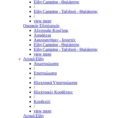
Είδη Camping - Θαλάσσης
/
Είδη Camping - Ταξιδιού - Θαλάσσης
/
view more
Οικιακός Εξοπλισμός
Αξεσουάρ Κουζίνας
Ασφάλεια
Αφυγραντήρες - Ιονιστές
Είδη Camping - Θαλάσσης
Είδη Camping - Ταξιδιού - Θαλάσσης
view more
Λευκά Είδη
Ανωστρώματα
/
Επιστρώματα
/
Ηλεκτρικά Υποστρώματα
/
Ηλεκτρικές Κουβέρτες
/
Κουβερλί
/
view more
Λευκά Είδη