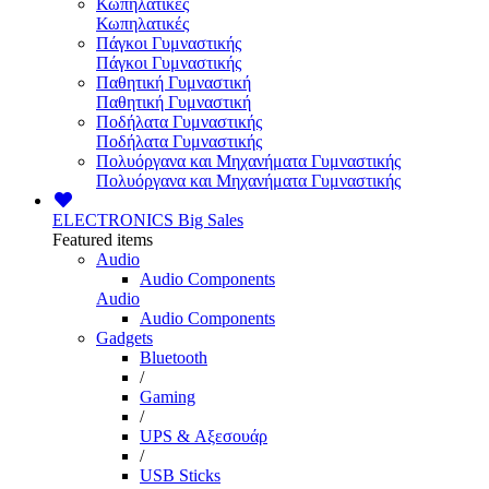
Κωπηλατικές
Κωπηλατικές
Πάγκοι Γυμναστικής
Πάγκοι Γυμναστικής
Παθητική Γυμναστική
Παθητική Γυμναστική
Ποδήλατα Γυμναστικής
Ποδήλατα Γυμναστικής
Πολυόργανα και Μηχανήματα Γυμναστικής
Πολυόργανα και Μηχανήματα Γυμναστικής
ELECTRONICS
Big Sales
Featured items
Audio
Audio Components
Audio
Audio Components
Gadgets
Bluetooth
/
Gaming
/
UPS & Αξεσουάρ
/
USB Sticks