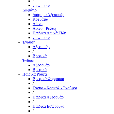
/
view more
Δωμάτιο
Διάφορα Αξεσουάρ
Κρεβάτια
Λίκνο
Λίκνο - Ρηλάξ
Παιδικά Λευκά Είδη
view more
Ένδυση
Αξεσουάρ
/
Βρεφικά
Ένδυση
Αξεσουάρ
Βρεφικά
Παιδικά Ρούχα
Βρεφικά Φορμάκια
/
Γάντια - Κασκόλ - Σκούφοι
/
Παιδικά Αξεσουάρ
/
Παιδικά Εσώρουχα
/