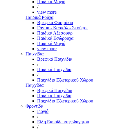
Παιδικά Μαγιό
/
view more
Παιδικά Ρούχα
Βρεφικά Φορμάκια
Γάντια - Κασκόλ - Σκούφοι
Παιδικά Αξεσουάρ
Παιδικά Εσώρουχα
Παιδικά Μαγιό
view more
Παιχνίδια
Βρεφικά Παιχνίδια
/
Παιδικά Παιχνίδια
/
Παιχνίδια Εξωτερικού Χώρου
Παιχνίδια
Βρεφικά Παιχνίδια
Παιδικά Παιχνίδια
Παιχνίδια Εξωτερικού Χώρου
Φροντίδα
Γιογιό
/
Είδη Εκπαίδευσης Φαγητού
/