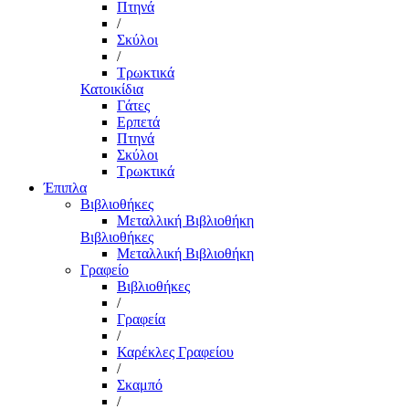
Πτηνά
/
Σκύλοι
/
Τρωκτικά
Κατοικίδια
Γάτες
Ερπετά
Πτηνά
Σκύλοι
Τρωκτικά
Έπιπλα
Βιβλιοθήκες
Μεταλλική Βιβλιοθήκη
Βιβλιοθήκες
Μεταλλική Βιβλιοθήκη
Γραφείο
Βιβλιοθήκες
/
Γραφεία
/
Καρέκλες Γραφείου
/
Σκαμπό
/