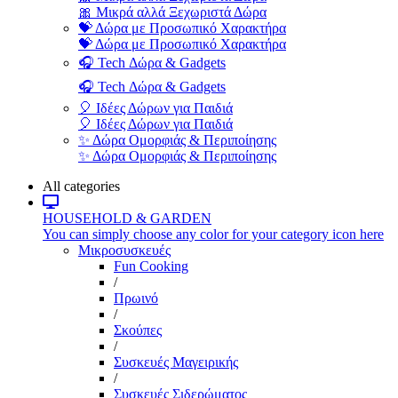
🎀 Μικρά αλλά Ξεχωριστά Δώρα
💝 Δώρα με Προσωπικό Χαρακτήρα
💝 Δώρα με Προσωπικό Χαρακτήρα
🎧 Tech Δώρα & Gadgets
🎧 Tech Δώρα & Gadgets
🎈 Ιδέες Δώρων για Παιδιά
🎈 Ιδέες Δώρων για Παιδιά
✨ Δώρα Ομορφιάς & Περιποίησης
✨ Δώρα Ομορφιάς & Περιποίησης
All categories
HOUSEHOLD & GARDEN
You can simply choose any color for your category icon here
Μικροσυσκευές
Fun Cooking
/
Πρωινό
/
Σκούπες
/
Συσκευές Μαγειρικής
/
Συσκευές Σιδερώματος