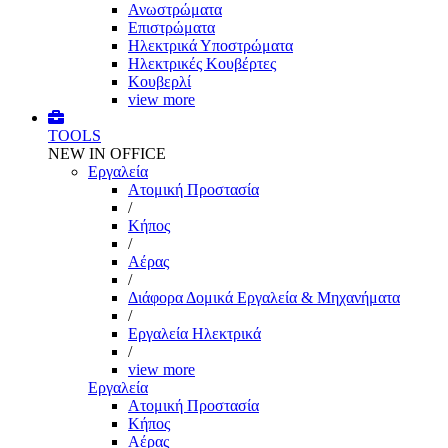
Ανωστρώματα
Επιστρώματα
Ηλεκτρικά Υποστρώματα
Ηλεκτρικές Κουβέρτες
Κουβερλί
view more
TOOLS
NEW IN OFFICE
Εργαλεία
Aτομική Προστασία
/
Kήπος
/
Αέρας
/
Διάφορα Δομικά Εργαλεία & Μηχανήματα
/
Εργαλεία Ηλεκτρικά
/
view more
Εργαλεία
Aτομική Προστασία
Kήπος
Αέρας