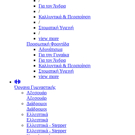
/
Για τον Άνδρα
/
Καλλυντικά & Περιποίηση
/
Στοματική Υγιεινή
/
view more
Προσωπική Φροντίδα
Αδυνάτισμα
Για την Γυναίκα
Για τον Άνδρα
Καλλυντικά & Περιποίηση
Στοματική Υγιεινή
view more
Όργανα Γυμναστικής
Αξεσουάρ
Αξεσουάρ
Διάδρομοι
Διάδρομοι
Ελλειπτικά
Ελλειπτικά
Ελλειπτικά - Stepper
Ελλειπτικά - Stepper