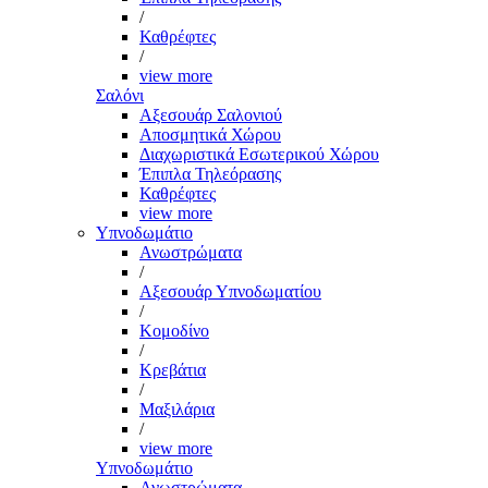
/
Καθρέφτες
/
view more
Σαλόνι
Αξεσουάρ Σαλονιού
Αποσμητικά Χώρου
Διαχωριστικά Εσωτερικού Χώρου
Έπιπλα Τηλεόρασης
Καθρέφτες
view more
Υπνοδωμάτιο
Ανωστρώματα
/
Αξεσουάρ Υπνοδωματίου
/
Κομοδίνο
/
Κρεβάτια
/
Μαξιλάρια
/
view more
Υπνοδωμάτιο
Ανωστρώματα