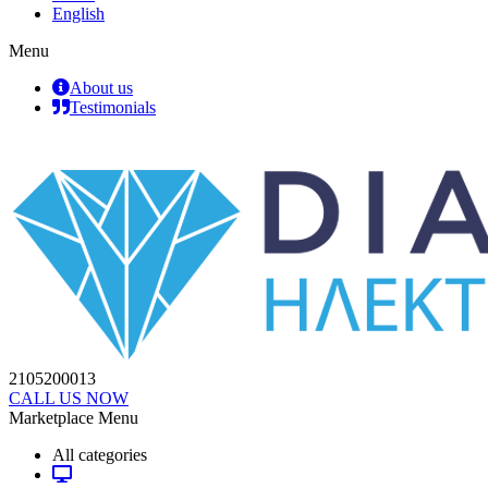
English
Menu
About us
Testimonials
2105200013
CALL US NOW
Marketplace Menu
All categories