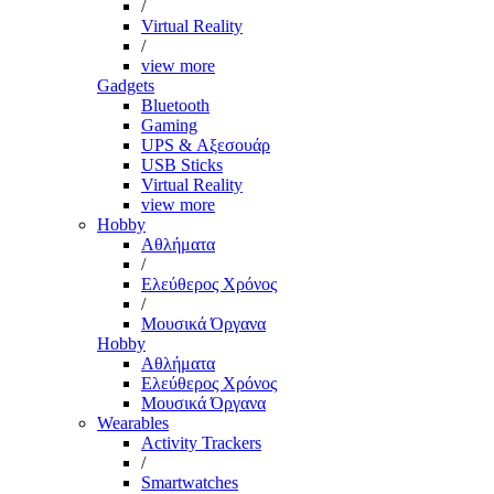
/
Virtual Reality
/
view more
Gadgets
Bluetooth
Gaming
UPS & Αξεσουάρ
USB Sticks
Virtual Reality
view more
Hobby
Αθλήματα
/
Ελεύθερος Χρόνος
/
Μουσικά Όργανα
Hobby
Αθλήματα
Ελεύθερος Χρόνος
Μουσικά Όργανα
Wearables
Activity Trackers
/
Smartwatches