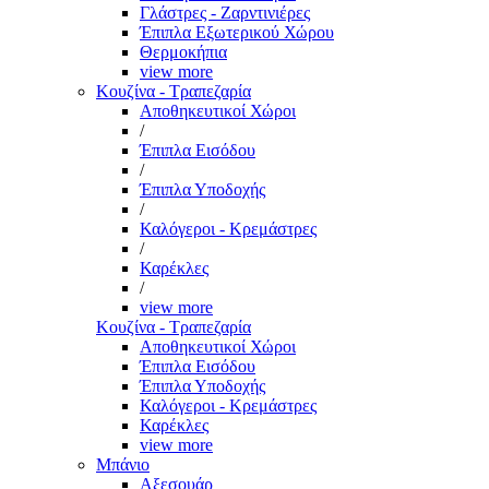
Γλάστρες - Ζαρντινιέρες
Έπιπλα Εξωτερικού Χώρου
Θερμοκήπια
view more
Κουζίνα - Τραπεζαρία
Αποθηκευτικοί Χώροι
/
Έπιπλα Εισόδου
/
Έπιπλα Υποδοχής
/
Καλόγεροι - Κρεμάστρες
/
Καρέκλες
/
view more
Κουζίνα - Τραπεζαρία
Αποθηκευτικοί Χώροι
Έπιπλα Εισόδου
Έπιπλα Υποδοχής
Καλόγεροι - Κρεμάστρες
Καρέκλες
view more
Μπάνιο
Αξεσουάρ