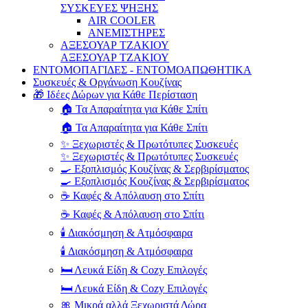
ΣΥΣΚΕΥΕΣ ΨΗΞΗΣ
AIR COOLER
ΑΝΕΜΙΣΤΗΡΕΣ
ΑΞΕΣΟΥΑΡ ΤΖΑΚΙΟΥ
ΑΞΕΣΟΥΑΡ ΤΖΑΚΙΟΥ
ΕΝΤΟΜΟΠΑΓΙΔΕΣ - ΕΝΤΟΜΟΑΠΩΘΗΤΙΚΑ
Συσκευές & Οργάνωση Κουζίνας
🎁 Ιδέες Δώρων για Κάθε Περίσταση
🏠 Τα Απαραίτητα για Κάθε Σπίτι
🏠 Τα Απαραίτητα για Κάθε Σπίτι
✨ Ξεχωριστές & Πρωτότυπες Συσκευές
✨ Ξεχωριστές & Πρωτότυπες Συσκευές
🍳 Εξοπλισμός Κουζίνας & Σερβιρίσματος
🍳 Εξοπλισμός Κουζίνας & Σερβιρίσματος
☕ Καφές & Απόλαυση στο Σπίτι
☕ Καφές & Απόλαυση στο Σπίτι
🕯️ Διακόσμηση & Ατμόσφαιρα
🕯️ Διακόσμηση & Ατμόσφαιρα
🛏️ Λευκά Είδη & Cozy Επιλογές
🛏️ Λευκά Είδη & Cozy Επιλογές
🎀 Μικρά αλλά Ξεχωριστά Δώρα