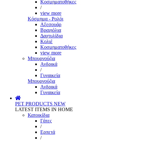
Κοσμηματοθήκες
/
view more
Κόσμημα - Ρολόι
Αξεσουάρ
Βραχιόλια
Δαχτυλίδια
Κολιέ
Κοσμηματοθήκες
view more
Μπουρνούζια
Ανδρικά
/
Γυναικεία
Μπουρνούζια
Ανδρικά
Γυναικεία
PET PRODUCTS
NEW
LATEST ITEMS IN HOME
Κατοικίδια
Γάτες
/
Ερπετά
/