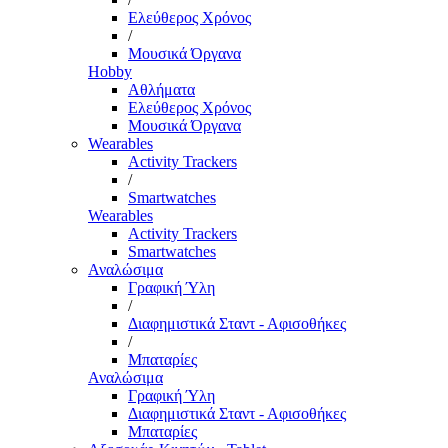
Ελεύθερος Χρόνος
/
Μουσικά Όργανα
Hobby
Αθλήματα
Ελεύθερος Χρόνος
Μουσικά Όργανα
Wearables
Activity Trackers
/
Smartwatches
Wearables
Activity Trackers
Smartwatches
Αναλώσιμα
Γραφική Ύλη
/
Διαφημιστικά Σταντ - Αφισοθήκες
/
Μπαταρίες
Αναλώσιμα
Γραφική Ύλη
Διαφημιστικά Σταντ - Αφισοθήκες
Μπαταρίες