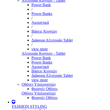
Αξεσουάρ Κινητών - Tablet
Power Bank
/
Power Banks
/
Ακουστικά
/
Βάσεις Κινητών
/
Διάφορα Αξεσουάρ Tablet
/
view more
Αξεσουάρ Κινητών - Tablet
Power Bank
Power Banks
Ακουστικά
Βάσεις Κινητών
Διάφορα Αξεσουάρ Tablet
view more
Οθόνες Υπολογιστών
Φορητές Οθόνες
Οθόνες Υπολογιστών
Φορητές Οθόνες
FASHION STYLING