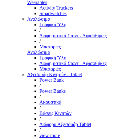
Wearables
Activity Trackers
Smartwatches
Αναλώσιμα
Γραφική Ύλη
/
Διαφημιστικά Σταντ - Αφισοθήκες
/
Μπαταρίες
Αναλώσιμα
Γραφική Ύλη
Διαφημιστικά Σταντ - Αφισοθήκες
Μπαταρίες
Αξεσουάρ Κινητών - Tablet
Power Bank
/
Power Banks
/
Ακουστικά
/
Βάσεις Κινητών
/
Διάφορα Αξεσουάρ Tablet
/
view more