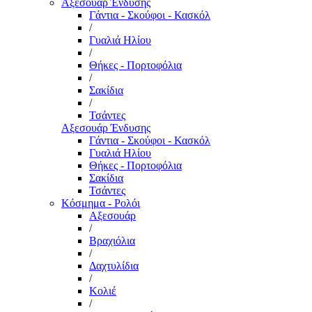
Αξεσουάρ Ένδυσης
Γάντια - Σκούφοι - Κασκόλ
/
Γυαλιά Ηλίου
/
Θήκες - Πορτοφόλια
/
Σακίδια
/
Τσάντες
Αξεσουάρ Ένδυσης
Γάντια - Σκούφοι - Κασκόλ
Γυαλιά Ηλίου
Θήκες - Πορτοφόλια
Σακίδια
Τσάντες
Κόσμημα - Ρολόι
Αξεσουάρ
/
Βραχιόλια
/
Δαχτυλίδια
/
Κολιέ
/