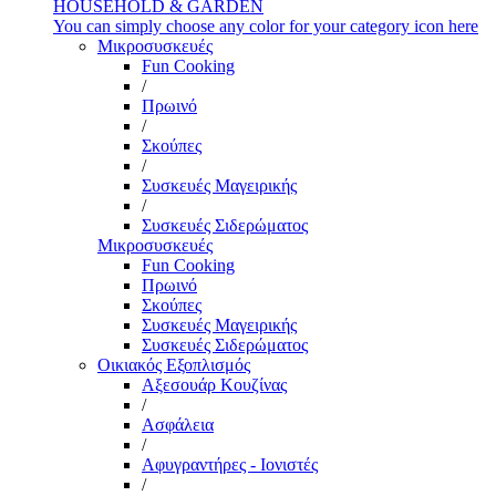
HOUSEHOLD & GARDEN
You can simply choose any color for your category icon here
Μικροσυσκευές
Fun Cooking
/
Πρωινό
/
Σκούπες
/
Συσκευές Μαγειρικής
/
Συσκευές Σιδερώματος
Μικροσυσκευές
Fun Cooking
Πρωινό
Σκούπες
Συσκευές Μαγειρικής
Συσκευές Σιδερώματος
Οικιακός Εξοπλισμός
Αξεσουάρ Κουζίνας
/
Ασφάλεια
/
Αφυγραντήρες - Ιονιστές
/