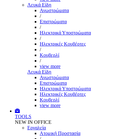
Λευκά Είδη
Ανωστρώματα
/
Επιστρώματα
/
Ηλεκτρικά Υποστρώματα
/
Ηλεκτρικές Κουβέρτες
/
Κουβερλί
/
view more
Λευκά Είδη
Ανωστρώματα
Επιστρώματα
Ηλεκτρικά Υποστρώματα
Ηλεκτρικές Κουβέρτες
Κουβερλί
view more
TOOLS
NEW IN OFFICE
Εργαλεία
Aτομική Προστασία
/