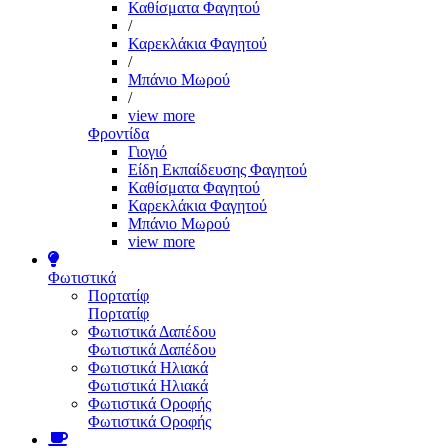
Καθίσματα Φαγητού
/
Καρεκλάκια Φαγητού
/
Μπάνιο Μωρού
/
view more
Φροντίδα
Γιογιό
Είδη Εκπαίδευσης Φαγητού
Καθίσματα Φαγητού
Καρεκλάκια Φαγητού
Μπάνιο Μωρού
view more
Φωτιστικά
Πορτατίφ
Πορτατίφ
Φωτιστικά Δαπέδου
Φωτιστικά Δαπέδου
Φωτιστικά Ηλιακά
Φωτιστικά Ηλιακά
Φωτιστικά Οροφής
Φωτιστικά Οροφής