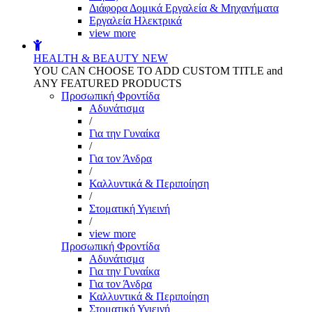
Διάφορα Δομικά Εργαλεία & Μηχανήματα
Εργαλεία Ηλεκτρικά
view more
HEALTH & BEAUTY
NEW
YOU CAN CHOOSE TO ADD CUSTOM TITLE and
ANY FEATURED PRODUCTS
Προσωπική Φροντίδα
Αδυνάτισμα
/
Για την Γυναίκα
/
Για τον Άνδρα
/
Καλλυντικά & Περιποίηση
/
Στοματική Υγιεινή
/
view more
Προσωπική Φροντίδα
Αδυνάτισμα
Για την Γυναίκα
Για τον Άνδρα
Καλλυντικά & Περιποίηση
Στοματική Υγιεινή