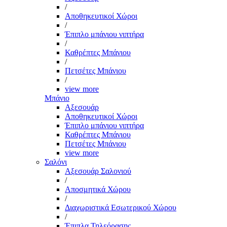
/
Αποθηκευτικοί Χώροι
/
Έπιπλο μπάνιου νιπτήρα
/
Καθρέπτες Μπάνιου
/
Πετσέτες Μπάνιου
/
view more
Μπάνιο
Αξεσουάρ
Αποθηκευτικοί Χώροι
Έπιπλο μπάνιου νιπτήρα
Καθρέπτες Μπάνιου
Πετσέτες Μπάνιου
view more
Σαλόνι
Αξεσουάρ Σαλονιού
/
Αποσμητικά Χώρου
/
Διαχωριστικά Εσωτερικού Χώρου
/
Έπιπλα Τηλεόρασης