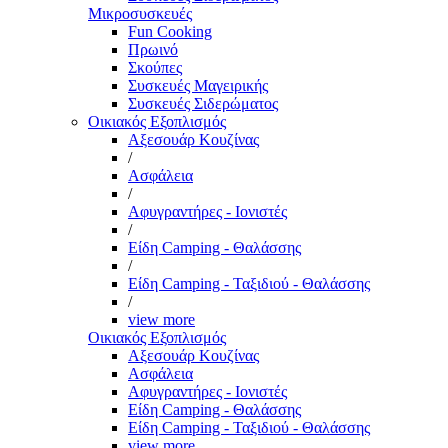
Μικροσυσκευές
Fun Cooking
Πρωινό
Σκούπες
Συσκευές Μαγειρικής
Συσκευές Σιδερώματος
Οικιακός Εξοπλισμός
Αξεσουάρ Κουζίνας
/
Ασφάλεια
/
Αφυγραντήρες - Ιονιστές
/
Είδη Camping - Θαλάσσης
/
Είδη Camping - Ταξιδιού - Θαλάσσης
/
view more
Οικιακός Εξοπλισμός
Αξεσουάρ Κουζίνας
Ασφάλεια
Αφυγραντήρες - Ιονιστές
Είδη Camping - Θαλάσσης
Είδη Camping - Ταξιδιού - Θαλάσσης
view more