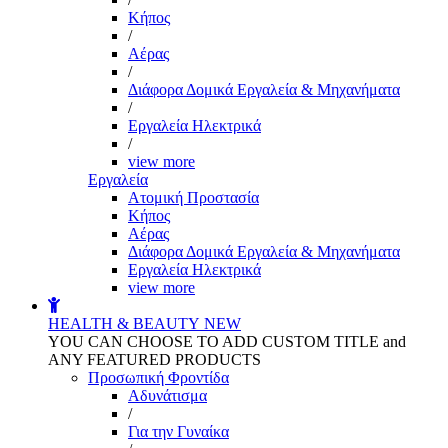
Kήπος
/
Αέρας
/
Διάφορα Δομικά Εργαλεία & Μηχανήματα
/
Εργαλεία Ηλεκτρικά
/
view more
Εργαλεία
Aτομική Προστασία
Kήπος
Αέρας
Διάφορα Δομικά Εργαλεία & Μηχανήματα
Εργαλεία Ηλεκτρικά
view more
HEALTH & BEAUTY
NEW
YOU CAN CHOOSE TO ADD CUSTOM TITLE and
ANY FEATURED PRODUCTS
Προσωπική Φροντίδα
Αδυνάτισμα
/
Για την Γυναίκα