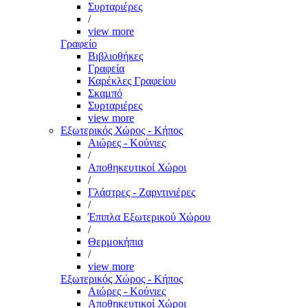
Συρταριέρες
/
view more
Γραφείο
Βιβλιοθήκες
Γραφεία
Καρέκλες Γραφείου
Σκαμπό
Συρταριέρες
view more
Εξωτερικός Χώρος - Κήπος
Αιώρες - Κούνιες
/
Αποθηκευτικοί Χώροι
/
Γλάστρες - Ζαρντινιέρες
/
Έπιπλα Εξωτερικού Χώρου
/
Θερμοκήπια
/
view more
Εξωτερικός Χώρος - Κήπος
Αιώρες - Κούνιες
Αποθηκευτικοί Χώροι