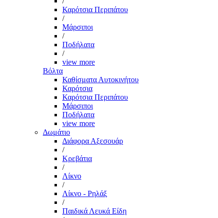
/
Καρότσια Περιπάτου
/
Μάρσιποι
/
Ποδήλατα
/
view more
Βόλτα
Καθίσματα Αυτοκινήτου
Καρότσια
Καρότσια Περιπάτου
Μάρσιποι
Ποδήλατα
view more
Δωμάτιο
Διάφορα Αξεσουάρ
/
Κρεβάτια
/
Λίκνο
/
Λίκνο - Ρηλάξ
/
Παιδικά Λευκά Είδη