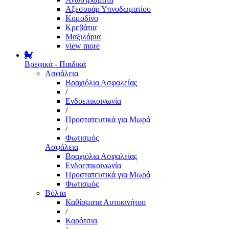
Αξεσουάρ Υπνοδωματίου
Κομοδίνο
Κρεβάτια
Μαξιλάρια
view more
Βρεφικά - Παιδικά
Ασφάλεια
Βραχιόλια Ασφαλείας
/
Ενδοεπικοινωνία
/
Προστατευτικά για Μωρά
/
Φωτισμός
Ασφάλεια
Βραχιόλια Ασφαλείας
Ενδοεπικοινωνία
Προστατευτικά για Μωρά
Φωτισμός
Βόλτα
Καθίσματα Αυτοκινήτου
/
Καρότσια