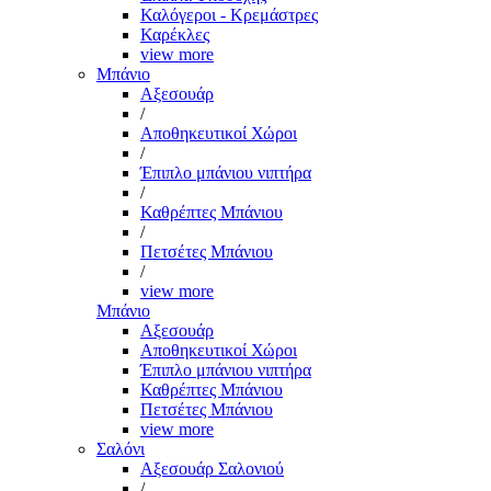
Καλόγεροι - Κρεμάστρες
Καρέκλες
view more
Μπάνιο
Αξεσουάρ
/
Αποθηκευτικοί Χώροι
/
Έπιπλο μπάνιου νιπτήρα
/
Καθρέπτες Μπάνιου
/
Πετσέτες Μπάνιου
/
view more
Μπάνιο
Αξεσουάρ
Αποθηκευτικοί Χώροι
Έπιπλο μπάνιου νιπτήρα
Καθρέπτες Μπάνιου
Πετσέτες Μπάνιου
view more
Σαλόνι
Αξεσουάρ Σαλονιού
/