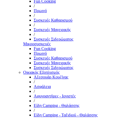
Fun Cooking
/
Πρωινό
/
Συσκευές Καθαρισμού
/
Συσκευές Μαγειρικής
/
Συσκευές Σιδερώματος
Μικροσυσκευές
Fun Cooking
Πρωινό
Συσκευές Καθαρισμού
Συσκευές Μαγειρικής
Συσκευές Σιδερώματος
Οικιακός Εξοπλισμός
Αξεσουάρ Κουζίνας
/
Ασφάλεια
/
Αφυγραντήρες - Ιονιστές
/
Είδη Camping - Θαλάσσης
/
Είδη Camping - Ταξιδιού - Θαλάσσης