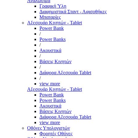
Αναλώσιμα
Γραφική Ύλη
Διαφημιστικά Σταντ - Αφισοθήκες
Μπαταρίες
Αξεσουάρ Κινητών - Tablet
Power Bank
/
Power Banks
/
Ακουστικά
/
Βάσεις Κινητών
/
Διάφορα Αξεσουάρ Tablet
/
view more
Αξεσουάρ Κινητών - Tablet
Power Bank
Power Banks
Ακουστικά
Βάσεις Κινητών
Διάφορα Αξεσουάρ Tablet
view more
Οθόνες Υπολογιστών
Φορητές Οθόνες