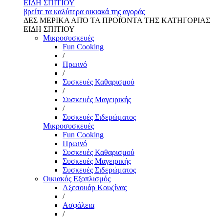
ΕΙΔΗ ΣΠΙΤΙΟΥ
βρείτε τα καλύτερα οικιακά της αγοράς
ΔΕΣ ΜΕΡΙΚΑ ΑΠΌ ΤΑ ΠΡΟΪΌΝΤΑ ΤΗΣ ΚΑΤΗΓΟΡΙΑΣ
ΕΙΔΗ ΣΠΙΤΙΟΥ
Μικροσυσκευές
Fun Cooking
/
Πρωινό
/
Συσκευές Καθαρισμού
/
Συσκευές Μαγειρικής
/
Συσκευές Σιδερώματος
Μικροσυσκευές
Fun Cooking
Πρωινό
Συσκευές Καθαρισμού
Συσκευές Μαγειρικής
Συσκευές Σιδερώματος
Οικιακός Εξοπλισμός
Αξεσουάρ Κουζίνας
/
Ασφάλεια
/