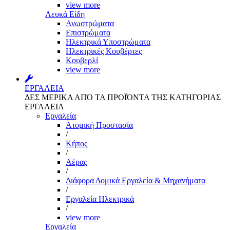
view more
Λευκά Είδη
Ανωστρώματα
Επιστρώματα
Ηλεκτρικά Υποστρώματα
Ηλεκτρικές Κουβέρτες
Κουβερλί
view more
ΕΡΓΑΛΕΙΑ
ΔΕΣ ΜΕΡΙΚΑ ΑΠΌ ΤΑ ΠΡΟΪΌΝΤΑ ΤΗΣ ΚΑΤΗΓΟΡΙΑΣ
ΕΡΓΑΛΕΙΑ
Εργαλεία
Aτομική Προστασία
/
Kήπος
/
Αέρας
/
Διάφορα Δομικά Εργαλεία & Μηχανήματα
/
Εργαλεία Ηλεκτρικά
/
view more
Εργαλεία