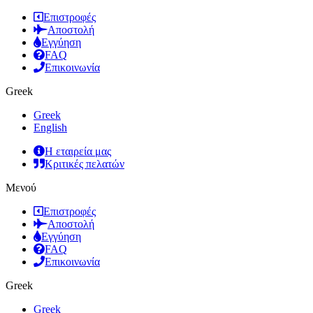
Επιστροφές
Αποστολή
Εγγύηση
FAQ
Επικοινωνία
Greek
Greek
English
Η εταιρεία μας
Κριτικές πελατών
Μενού
Επιστροφές
Αποστολή
Εγγύηση
FAQ
Επικοινωνία
Greek
Greek