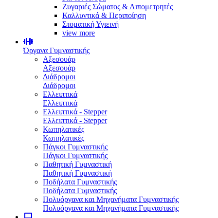
Ζυγαριές Σώματος & Λιπομετρητές
Καλλυντικά & Περιποίηση
Στοματική Υγιεινή
view more
Όργανα Γυμναστικής
Αξεσουάρ
Αξεσουάρ
Διάδρομοι
Διάδρομοι
Ελλειπτικά
Ελλειπτικά
Ελλειπτικά - Stepper
Ελλειπτικά - Stepper
Κωπηλατικές
Κωπηλατικές
Πάγκοι Γυμναστικής
Πάγκοι Γυμναστικής
Παθητική Γυμναστική
Παθητική Γυμναστική
Ποδήλατα Γυμναστικής
Ποδήλατα Γυμναστικής
Πολυόργανα και Μηχανήματα Γυμναστικής
Πολυόργανα και Μηχανήματα Γυμναστικής