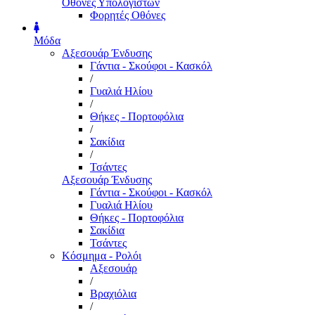
Οθόνες Υπολογιστών
Φορητές Οθόνες
Μόδα
Αξεσουάρ Ένδυσης
Γάντια - Σκούφοι - Κασκόλ
/
Γυαλιά Ηλίου
/
Θήκες - Πορτοφόλια
/
Σακίδια
/
Τσάντες
Αξεσουάρ Ένδυσης
Γάντια - Σκούφοι - Κασκόλ
Γυαλιά Ηλίου
Θήκες - Πορτοφόλια
Σακίδια
Τσάντες
Κόσμημα - Ρολόι
Αξεσουάρ
/
Βραχιόλια
/