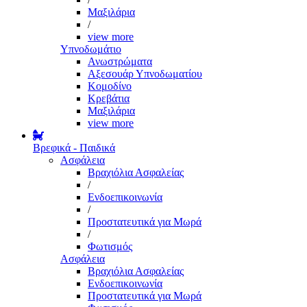
Μαξιλάρια
/
view more
Υπνοδωμάτιο
Ανωστρώματα
Αξεσουάρ Υπνοδωματίου
Κομοδίνο
Κρεβάτια
Μαξιλάρια
view more
Βρεφικά - Παιδικά
Ασφάλεια
Βραχιόλια Ασφαλείας
/
Ενδοεπικοινωνία
/
Προστατευτικά για Μωρά
/
Φωτισμός
Ασφάλεια
Βραχιόλια Ασφαλείας
Ενδοεπικοινωνία
Προστατευτικά για Μωρά