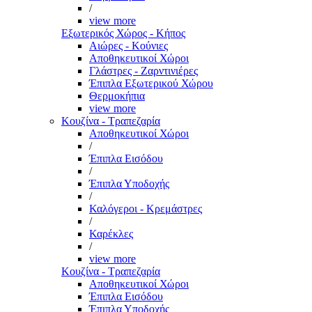
/
view more
Εξωτερικός Χώρος - Κήπος
Αιώρες - Κούνιες
Αποθηκευτικοί Χώροι
Γλάστρες - Ζαρντινιέρες
Έπιπλα Εξωτερικού Χώρου
Θερμοκήπια
view more
Κουζίνα - Τραπεζαρία
Αποθηκευτικοί Χώροι
/
Έπιπλα Εισόδου
/
Έπιπλα Υποδοχής
/
Καλόγεροι - Κρεμάστρες
/
Καρέκλες
/
view more
Κουζίνα - Τραπεζαρία
Αποθηκευτικοί Χώροι
Έπιπλα Εισόδου
Έπιπλα Υποδοχής