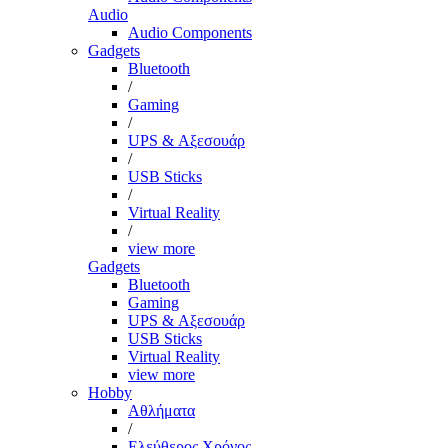
Audio
Audio Components
Gadgets
Bluetooth
/
Gaming
/
UPS & Αξεσουάρ
/
USB Sticks
/
Virtual Reality
/
view more
Gadgets
Bluetooth
Gaming
UPS & Αξεσουάρ
USB Sticks
Virtual Reality
view more
Hobby
Αθλήματα
/
Ελεύθερος Χρόνος