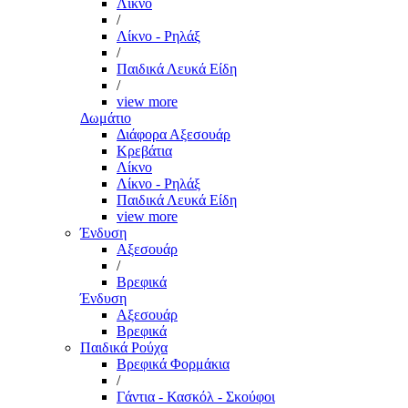
Λίκνο
/
Λίκνο - Ρηλάξ
/
Παιδικά Λευκά Είδη
/
view more
Δωμάτιο
Διάφορα Αξεσουάρ
Κρεβάτια
Λίκνο
Λίκνο - Ρηλάξ
Παιδικά Λευκά Είδη
view more
Ένδυση
Αξεσουάρ
/
Βρεφικά
Ένδυση
Αξεσουάρ
Βρεφικά
Παιδικά Ρούχα
Βρεφικά Φορμάκια
/
Γάντια - Κασκόλ - Σκούφοι