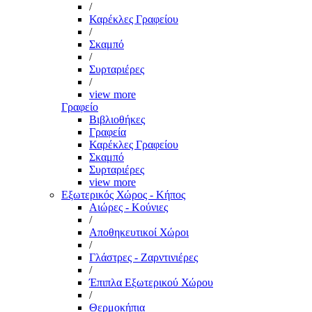
/
Καρέκλες Γραφείου
/
Σκαμπό
/
Συρταριέρες
/
view more
Γραφείο
Βιβλιοθήκες
Γραφεία
Καρέκλες Γραφείου
Σκαμπό
Συρταριέρες
view more
Εξωτερικός Χώρος - Κήπος
Αιώρες - Κούνιες
/
Αποθηκευτικοί Χώροι
/
Γλάστρες - Ζαρντινιέρες
/
Έπιπλα Εξωτερικού Χώρου
/
Θερμοκήπια