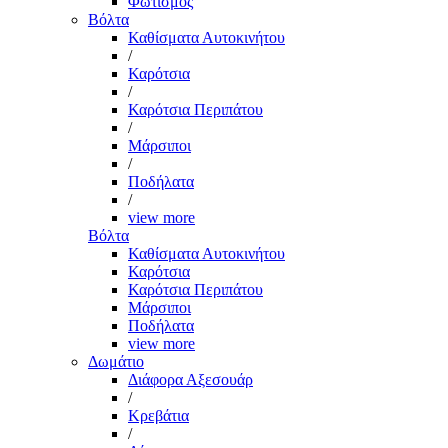
Φωτισμός
Βόλτα
Καθίσματα Αυτοκινήτου
/
Καρότσια
/
Καρότσια Περιπάτου
/
Μάρσιποι
/
Ποδήλατα
/
view more
Βόλτα
Καθίσματα Αυτοκινήτου
Καρότσια
Καρότσια Περιπάτου
Μάρσιποι
Ποδήλατα
view more
Δωμάτιο
Διάφορα Αξεσουάρ
/
Κρεβάτια
/