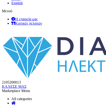
English
Μενού
Η εταιρεία μας
Κριτικές πελατών
2105200013
ΚΑΛΕΣΕ ΜΑΣ
Marketplace Menu
All categories