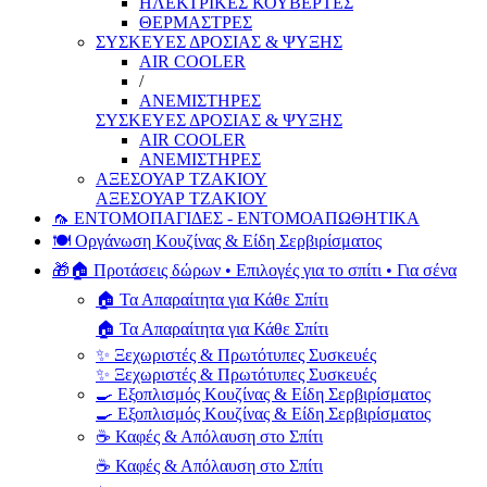
ΗΛΕΚΤΡΙΚΕΣ ΚΟΥΒΕΡΤΕΣ
ΘΕΡΜΑΣΤΡΕΣ
ΣΥΣΚΕΥΕΣ ΔΡΟΣΙΑΣ & ΨΥΞΗΣ
AIR COOLER
/
ΑΝΕΜΙΣΤΗΡΕΣ
ΣΥΣΚΕΥΕΣ ΔΡΟΣΙΑΣ & ΨΥΞΗΣ
AIR COOLER
ΑΝΕΜΙΣΤΗΡΕΣ
ΑΞΕΣΟΥΑΡ ΤΖΑΚΙΟΥ
ΑΞΕΣΟΥΑΡ ΤΖΑΚΙΟΥ
🦟 ΕΝΤΟΜΟΠΑΓΙΔΕΣ - ΕΝΤΟΜΟΑΠΩΘΗΤΙΚΑ
🍽️ Οργάνωση Κουζίνας & Είδη Σερβιρίσματος
🎁🏠 Προτάσεις δώρων • Επιλογές για το σπίτι • Για σένα
🏠 Τα Απαραίτητα για Κάθε Σπίτι
🏠 Τα Απαραίτητα για Κάθε Σπίτι
✨ Ξεχωριστές & Πρωτότυπες Συσκευές
✨ Ξεχωριστές & Πρωτότυπες Συσκευές
🍳 Εξοπλισμός Κουζίνας & Είδη Σερβιρίσματος
🍳 Εξοπλισμός Κουζίνας & Είδη Σερβιρίσματος
☕ Καφές & Απόλαυση στο Σπίτι
☕ Καφές & Απόλαυση στο Σπίτι