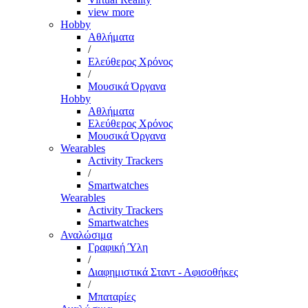
view more
Hobby
Αθλήματα
/
Ελεύθερος Χρόνος
/
Μουσικά Όργανα
Hobby
Αθλήματα
Ελεύθερος Χρόνος
Μουσικά Όργανα
Wearables
Activity Trackers
/
Smartwatches
Wearables
Activity Trackers
Smartwatches
Αναλώσιμα
Γραφική Ύλη
/
Διαφημιστικά Σταντ - Αφισοθήκες
/
Μπαταρίες