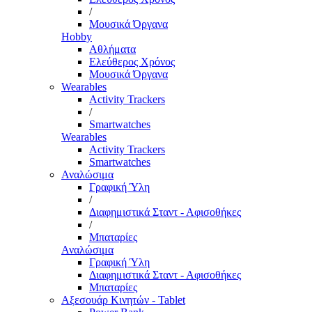
/
Μουσικά Όργανα
Hobby
Αθλήματα
Ελεύθερος Χρόνος
Μουσικά Όργανα
Wearables
Activity Trackers
/
Smartwatches
Wearables
Activity Trackers
Smartwatches
Αναλώσιμα
Γραφική Ύλη
/
Διαφημιστικά Σταντ - Αφισοθήκες
/
Μπαταρίες
Αναλώσιμα
Γραφική Ύλη
Διαφημιστικά Σταντ - Αφισοθήκες
Μπαταρίες
Αξεσουάρ Κινητών - Tablet