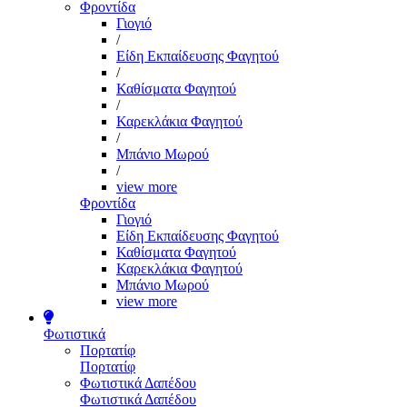
Φροντίδα
Γιογιό
/
Είδη Εκπαίδευσης Φαγητού
/
Καθίσματα Φαγητού
/
Καρεκλάκια Φαγητού
/
Μπάνιο Μωρού
/
view more
Φροντίδα
Γιογιό
Είδη Εκπαίδευσης Φαγητού
Καθίσματα Φαγητού
Καρεκλάκια Φαγητού
Μπάνιο Μωρού
view more
Φωτιστικά
Πορτατίφ
Πορτατίφ
Φωτιστικά Δαπέδου
Φωτιστικά Δαπέδου