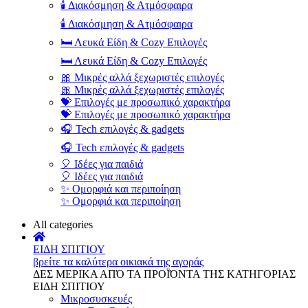
🕯️ Διακόσμηση & Ατμόσφαιρα
🕯️ Διακόσμηση & Ατμόσφαιρα
🛏️ Λευκά Είδη & Cozy Επιλογές
🛏️ Λευκά Είδη & Cozy Επιλογές
🎀 Μικρές αλλά ξεχωριστές επιλογές
🎀 Μικρές αλλά ξεχωριστές επιλογές
💝 Επιλογές με προσωπικό χαρακτήρα
💝 Επιλογές με προσωπικό χαρακτήρα
🎧 Tech επιλογές & gadgets
🎧 Tech επιλογές & gadgets
🎈 Ιδέες για παιδιά
🎈 Ιδέες για παιδιά
✨ Ομορφιά και περιποίηση
✨ Ομορφιά και περιποίηση
All categories
ΕΙΔΗ ΣΠΙΤΙΟΥ
βρείτε τα καλύτερα οικιακά της αγοράς
ΔΕΣ ΜΕΡΙΚΑ ΑΠΌ ΤΑ ΠΡΟΪΌΝΤΑ ΤΗΣ ΚΑΤΗΓΟΡΙΑΣ
ΕΙΔΗ ΣΠΙΤΙΟΥ
Μικροσυσκευές