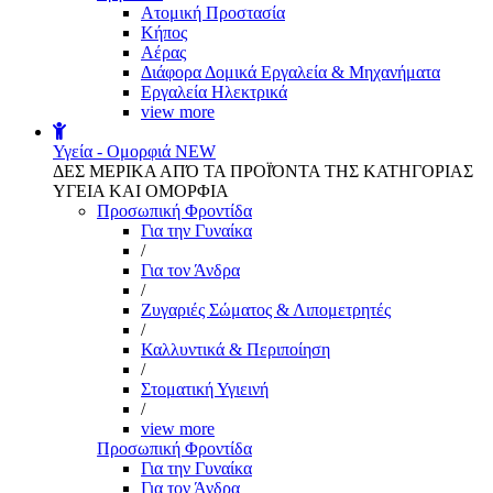
Aτομική Προστασία
Kήπος
Αέρας
Διάφορα Δομικά Εργαλεία & Μηχανήματα
Εργαλεία Ηλεκτρικά
view more
Υγεία - Ομορφιά
NEW
ΔΕΣ ΜΕΡΙΚΑ ΑΠΌ ΤΑ ΠΡΟΪΌΝΤΑ ΤΗΣ ΚΑΤΗΓΟΡΙΑΣ
ΥΓΕΙΑ ΚΑΙ ΟΜΟΡΦΙΑ
Προσωπική Φροντίδα
Για την Γυναίκα
/
Για τον Άνδρα
/
Ζυγαριές Σώματος & Λιπομετρητές
/
Καλλυντικά & Περιποίηση
/
Στοματική Υγιεινή
/
view more
Προσωπική Φροντίδα
Για την Γυναίκα
Για τον Άνδρα