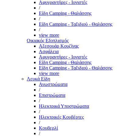
Αφυγραντήρες - Ιονιστές
/
Είδη Camping - Θαλάσσης
/
Είδη Camping - Ταξιδιού - Θαλάσσης
/
view more
Οικιακός Εξοπλισμός
Αξεσουάρ Κουζίνας
Ασφάλεια
Αφυγραντήρες - Ιονιστές
Είδη Camping - Θαλάσσης
Είδη Camping - Ταξιδιού - Θαλάσσης
view more
Λευκά Είδη
Ανωστρώματα
/
Επιστρώματα
/
Ηλεκτρικά Υποστρώματα
/
Ηλεκτρικές Κουβέρτες
/
Κουβερλί
/