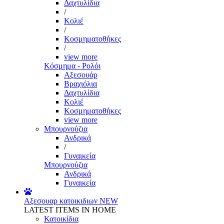
Δαχτυλίδια
/
Κολιέ
/
Κοσμηματοθήκες
/
view more
Κόσμημα - Ρολόι
Αξεσουάρ
Βραχιόλια
Δαχτυλίδια
Κολιέ
Κοσμηματοθήκες
view more
Μπουρνούζια
Ανδρικά
/
Γυναικεία
Μπουρνούζια
Ανδρικά
Γυναικεία
Αξεσουαρ κατοικιδιων
NEW
LATEST ITEMS IN HOME
Κατοικίδια