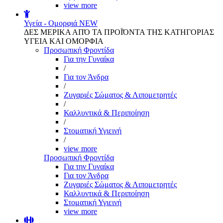
view more
Υγεία - Ομορφιά
NEW
ΔΕΣ ΜΕΡΙΚΑ ΑΠΌ ΤΑ ΠΡΟΪΌΝΤΑ ΤΗΣ ΚΑΤΗΓΟΡΙΑΣ
ΥΓΕΙΑ ΚΑΙ ΟΜΟΡΦΙΑ
Προσωπική Φροντίδα
Για την Γυναίκα
/
Για τον Άνδρα
/
Ζυγαριές Σώματος & Λιπομετρητές
/
Καλλυντικά & Περιποίηση
/
Στοματική Υγιεινή
/
view more
Προσωπική Φροντίδα
Για την Γυναίκα
Για τον Άνδρα
Ζυγαριές Σώματος & Λιπομετρητές
Καλλυντικά & Περιποίηση
Στοματική Υγιεινή
view more