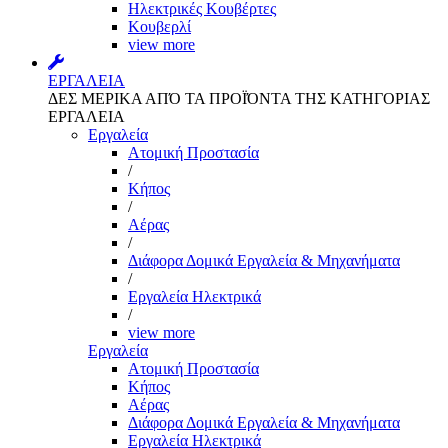
Ηλεκτρικές Κουβέρτες
Κουβερλί
view more
ΕΡΓΑΛΕΙΑ
ΔΕΣ ΜΕΡΙΚΑ ΑΠΌ ΤΑ ΠΡΟΪΌΝΤΑ ΤΗΣ ΚΑΤΗΓΟΡΙΑΣ
ΕΡΓΑΛΕΙΑ
Εργαλεία
Aτομική Προστασία
/
Kήπος
/
Αέρας
/
Διάφορα Δομικά Εργαλεία & Μηχανήματα
/
Εργαλεία Ηλεκτρικά
/
view more
Εργαλεία
Aτομική Προστασία
Kήπος
Αέρας
Διάφορα Δομικά Εργαλεία & Μηχανήματα
Εργαλεία Ηλεκτρικά