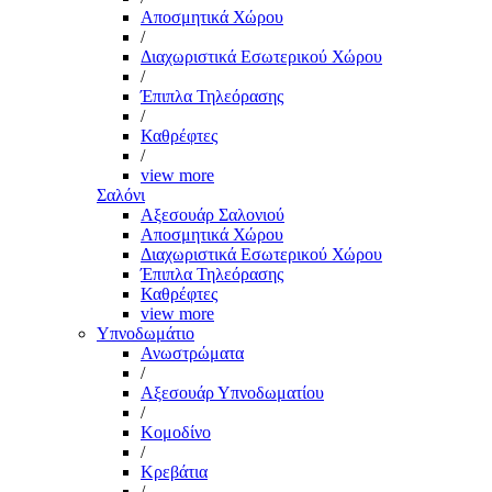
Αποσμητικά Χώρου
/
Διαχωριστικά Εσωτερικού Χώρου
/
Έπιπλα Τηλεόρασης
/
Καθρέφτες
/
view more
Σαλόνι
Αξεσουάρ Σαλονιού
Αποσμητικά Χώρου
Διαχωριστικά Εσωτερικού Χώρου
Έπιπλα Τηλεόρασης
Καθρέφτες
view more
Υπνοδωμάτιο
Ανωστρώματα
/
Αξεσουάρ Υπνοδωματίου
/
Κομοδίνο
/
Κρεβάτια
/