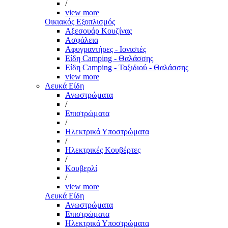
/
view more
Οικιακός Εξοπλισμός
Αξεσουάρ Κουζίνας
Ασφάλεια
Αφυγραντήρες - Ιονιστές
Είδη Camping - Θαλάσσης
Είδη Camping - Ταξιδιού - Θαλάσσης
view more
Λευκά Είδη
Ανωστρώματα
/
Επιστρώματα
/
Ηλεκτρικά Υποστρώματα
/
Ηλεκτρικές Κουβέρτες
/
Κουβερλί
/
view more
Λευκά Είδη
Ανωστρώματα
Επιστρώματα
Ηλεκτρικά Υποστρώματα