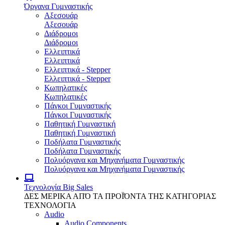
Όργανα Γυμναστικής
Αξεσουάρ
Αξεσουάρ
Διάδρομοι
Διάδρομοι
Ελλειπτικά
Ελλειπτικά
Ελλειπτικά - Stepper
Ελλειπτικά - Stepper
Κωπηλατικές
Κωπηλατικές
Πάγκοι Γυμναστικής
Πάγκοι Γυμναστικής
Παθητική Γυμναστική
Παθητική Γυμναστική
Ποδήλατα Γυμναστικής
Ποδήλατα Γυμναστικής
Πολυόργανα και Μηχανήματα Γυμναστικής
Πολυόργανα και Μηχανήματα Γυμναστικής
Τεχνολογία
Big Sales
ΔΕΣ ΜΕΡΙΚΑ ΑΠΌ ΤΑ ΠΡΟΪΌΝΤΑ ΤΗΣ ΚΑΤΗΓΟΡΙΑΣ
ΤΕΧΝΟΛΟΓΙΑ
Audio
Audio Components