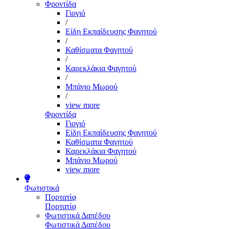
Φροντίδα
Γιογιό
/
Είδη Εκπαίδευσης Φαγητού
/
Καθίσματα Φαγητού
/
Καρεκλάκια Φαγητού
/
Μπάνιο Μωρού
/
view more
Φροντίδα
Γιογιό
Είδη Εκπαίδευσης Φαγητού
Καθίσματα Φαγητού
Καρεκλάκια Φαγητού
Μπάνιο Μωρού
view more
Φωτιστικά
Πορτατίφ
Πορτατίφ
Φωτιστικά Δαπέδου
Φωτιστικά Δαπέδου