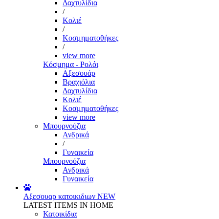
Δαχτυλίδια
/
Κολιέ
/
Κοσμηματοθήκες
/
view more
Κόσμημα - Ρολόι
Αξεσουάρ
Βραχιόλια
Δαχτυλίδια
Κολιέ
Κοσμηματοθήκες
view more
Μπουρνούζια
Ανδρικά
/
Γυναικεία
Μπουρνούζια
Ανδρικά
Γυναικεία
Αξεσουαρ κατοικιδιων
NEW
LATEST ITEMS IN HOME
Κατοικίδια