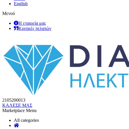
English
Μενού
Η εταιρεία μας
Κριτικές πελατών
2105200013
ΚΑΛΕΣΕ ΜΑΣ
Marketplace Menu
All categories