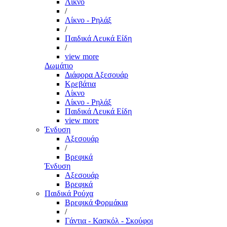
Λίκνο
/
Λίκνο - Ρηλάξ
/
Παιδικά Λευκά Είδη
/
view more
Δωμάτιο
Διάφορα Αξεσουάρ
Κρεβάτια
Λίκνο
Λίκνο - Ρηλάξ
Παιδικά Λευκά Είδη
view more
Ένδυση
Αξεσουάρ
/
Βρεφικά
Ένδυση
Αξεσουάρ
Βρεφικά
Παιδικά Ρούχα
Βρεφικά Φορμάκια
/
Γάντια - Κασκόλ - Σκούφοι