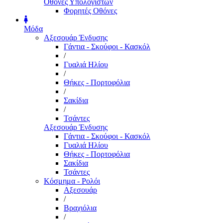
Οθόνες Υπολογιστών
Φορητές Οθόνες
Μόδα
Αξεσουάρ Ένδυσης
Γάντια - Σκούφοι - Κασκόλ
/
Γυαλιά Ηλίου
/
Θήκες - Πορτοφόλια
/
Σακίδια
/
Τσάντες
Αξεσουάρ Ένδυσης
Γάντια - Σκούφοι - Κασκόλ
Γυαλιά Ηλίου
Θήκες - Πορτοφόλια
Σακίδια
Τσάντες
Κόσμημα - Ρολόι
Αξεσουάρ
/
Βραχιόλια
/