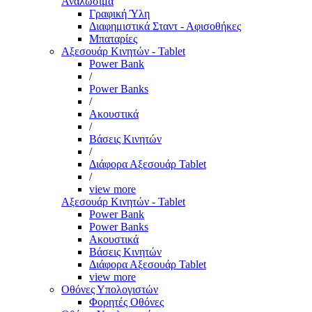
Αναλώσιμα
Γραφική Ύλη
Διαφημιστικά Σταντ - Αφισοθήκες
Μπαταρίες
Αξεσουάρ Κινητών - Tablet
Power Bank
/
Power Banks
/
Ακουστικά
/
Βάσεις Κινητών
/
Διάφορα Αξεσουάρ Tablet
/
view more
Αξεσουάρ Κινητών - Tablet
Power Bank
Power Banks
Ακουστικά
Βάσεις Κινητών
Διάφορα Αξεσουάρ Tablet
view more
Οθόνες Υπολογιστών
Φορητές Οθόνες