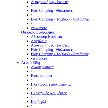
Αφυγραντήρες - Ιονιστές
/
Είδη Camping - Θαλάσσης
/
Είδη Camping - Ταξιδιού - Θαλάσσης
/
view more
Οικιακός Εξοπλισμός
Αξεσουάρ Κουζίνας
Ασφάλεια
Αφυγραντήρες - Ιονιστές
Είδη Camping - Θαλάσσης
Είδη Camping - Ταξιδιού - Θαλάσσης
view more
Λευκά Είδη
Ανωστρώματα
/
Επιστρώματα
/
Ηλεκτρικά Υποστρώματα
/
Ηλεκτρικές Κουβέρτες
/
Κουβερλί
/