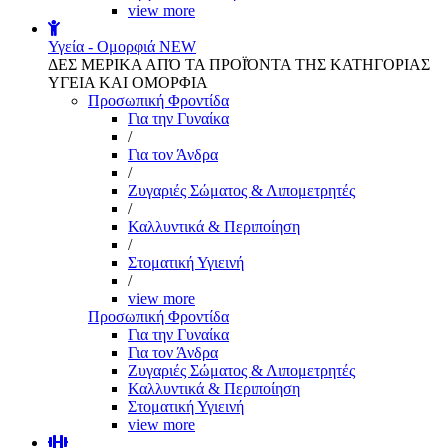
view more
Υγεία - Ομορφιά
NEW
ΔΕΣ ΜΕΡΙΚΑ ΑΠΌ ΤΑ ΠΡΟΪΌΝΤΑ ΤΗΣ ΚΑΤΗΓΟΡΙΑΣ
ΥΓΕΙΑ ΚΑΙ ΟΜΟΡΦΙΑ
Προσωπική Φροντίδα
Για την Γυναίκα
/
Για τον Άνδρα
/
Ζυγαριές Σώματος & Λιπομετρητές
/
Καλλυντικά & Περιποίηση
/
Στοματική Υγιεινή
/
view more
Προσωπική Φροντίδα
Για την Γυναίκα
Για τον Άνδρα
Ζυγαριές Σώματος & Λιπομετρητές
Καλλυντικά & Περιποίηση
Στοματική Υγιεινή
view more