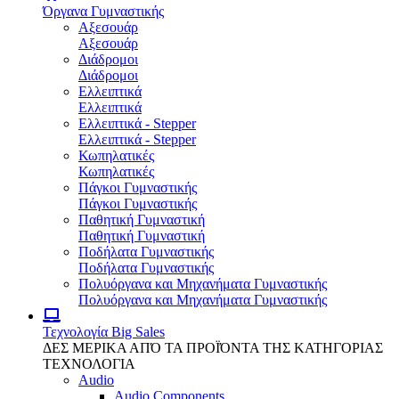
Όργανα Γυμναστικής
Αξεσουάρ
Αξεσουάρ
Διάδρομοι
Διάδρομοι
Ελλειπτικά
Ελλειπτικά
Ελλειπτικά - Stepper
Ελλειπτικά - Stepper
Κωπηλατικές
Κωπηλατικές
Πάγκοι Γυμναστικής
Πάγκοι Γυμναστικής
Παθητική Γυμναστική
Παθητική Γυμναστική
Ποδήλατα Γυμναστικής
Ποδήλατα Γυμναστικής
Πολυόργανα και Μηχανήματα Γυμναστικής
Πολυόργανα και Μηχανήματα Γυμναστικής
Τεχνολογία
Big Sales
ΔΕΣ ΜΕΡΙΚΑ ΑΠΌ ΤΑ ΠΡΟΪΌΝΤΑ ΤΗΣ ΚΑΤΗΓΟΡΙΑΣ
ΤΕΧΝΟΛΟΓΙΑ
Audio
Audio Components