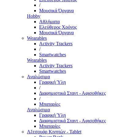
/
Μουσικά Όργανα
Hobby
Αθλήματα
Ελεύθερος Χρόνος
Μουσικά Όργανα
Wearables
Activity Trackers
/
Smartwatches
Wearables
Activity Trackers
Smartwatches
Αναλώσιμα
Γραφική Ύλη
/
Διαφημιστικά Σταντ - Αφισοθήκες
/
Μπαταρίες
Αναλώσιμα
Γραφική Ύλη
Διαφημιστικά Σταντ - Αφισοθήκες
Μπαταρίες
Αξεσουάρ Κινητών - Tablet