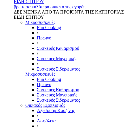
ΕΙΔΗ ΣΠΙΤΙΟΥ
βρείτε τα καλύτερα οικιακά της αγοράς
ΔΕΣ ΜΕΡΙΚΑ ΑΠΌ ΤΑ ΠΡΟΪΌΝΤΑ ΤΗΣ ΚΑΤΗΓΟΡΙΑΣ
ΕΙΔΗ ΣΠΙΤΙΟΥ
Μικροσυσκευές
Fun Cooking
/
Πρωινό
/
Συσκευές Καθαρισμού
/
Συσκευές Μαγειρικής
/
Συσκευές Σιδερώματος
Μικροσυσκευές
Fun Cooking
Πρωινό
Συσκευές Καθαρισμού
Συσκευές Μαγειρικής
Συσκευές Σιδερώματος
Οικιακός Εξοπλισμός
Αξεσουάρ Κουζίνας
/
Ασφάλεια
/