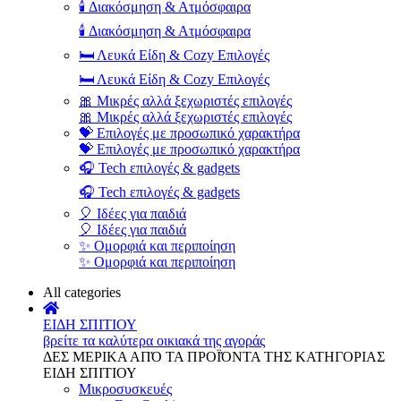
🕯️ Διακόσμηση & Ατμόσφαιρα
🕯️ Διακόσμηση & Ατμόσφαιρα
🛏️ Λευκά Είδη & Cozy Επιλογές
🛏️ Λευκά Είδη & Cozy Επιλογές
🎀 Μικρές αλλά ξεχωριστές επιλογές
🎀 Μικρές αλλά ξεχωριστές επιλογές
💝 Επιλογές με προσωπικό χαρακτήρα
💝 Επιλογές με προσωπικό χαρακτήρα
🎧 Tech επιλογές & gadgets
🎧 Tech επιλογές & gadgets
🎈 Ιδέες για παιδιά
🎈 Ιδέες για παιδιά
✨ Ομορφιά και περιποίηση
✨ Ομορφιά και περιποίηση
All categories
ΕΙΔΗ ΣΠΙΤΙΟΥ
βρείτε τα καλύτερα οικιακά της αγοράς
ΔΕΣ ΜΕΡΙΚΑ ΑΠΌ ΤΑ ΠΡΟΪΌΝΤΑ ΤΗΣ ΚΑΤΗΓΟΡΙΑΣ
ΕΙΔΗ ΣΠΙΤΙΟΥ
Μικροσυσκευές