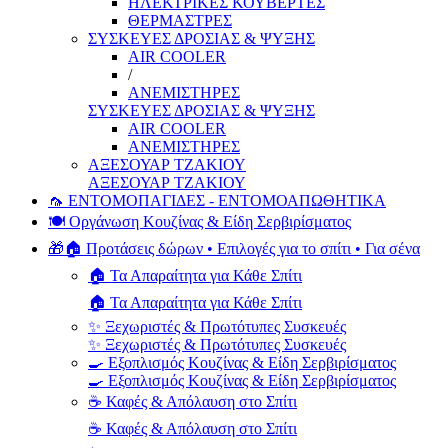
ΗΛΕΚΤΡΙΚΕΣ ΚΟΥΒΕΡΤΕΣ
ΘΕΡΜΑΣΤΡΕΣ
ΣΥΣΚΕΥΕΣ ΔΡΟΣΙΑΣ & ΨΥΞΗΣ
AIR COOLER
/
ΑΝΕΜΙΣΤΗΡΕΣ
ΣΥΣΚΕΥΕΣ ΔΡΟΣΙΑΣ & ΨΥΞΗΣ
AIR COOLER
ΑΝΕΜΙΣΤΗΡΕΣ
ΑΞΕΣΟΥΑΡ ΤΖΑΚΙΟΥ
ΑΞΕΣΟΥΑΡ ΤΖΑΚΙΟΥ
🦟 ΕΝΤΟΜΟΠΑΓΙΔΕΣ - ΕΝΤΟΜΟΑΠΩΘΗΤΙΚΑ
🍽️ Οργάνωση Κουζίνας & Είδη Σερβιρίσματος
🎁🏠 Προτάσεις δώρων • Επιλογές για το σπίτι • Για σένα
🏠 Τα Απαραίτητα για Κάθε Σπίτι
🏠 Τα Απαραίτητα για Κάθε Σπίτι
✨ Ξεχωριστές & Πρωτότυπες Συσκευές
✨ Ξεχωριστές & Πρωτότυπες Συσκευές
🍳 Εξοπλισμός Κουζίνας & Είδη Σερβιρίσματος
🍳 Εξοπλισμός Κουζίνας & Είδη Σερβιρίσματος
☕ Καφές & Απόλαυση στο Σπίτι
☕ Καφές & Απόλαυση στο Σπίτι