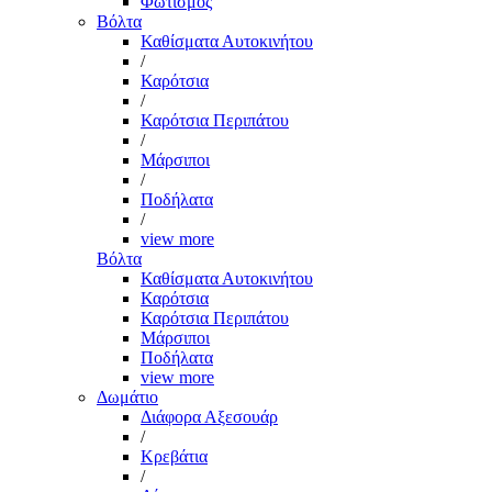
Φωτισμός
Βόλτα
Καθίσματα Αυτοκινήτου
/
Καρότσια
/
Καρότσια Περιπάτου
/
Μάρσιποι
/
Ποδήλατα
/
view more
Βόλτα
Καθίσματα Αυτοκινήτου
Καρότσια
Καρότσια Περιπάτου
Μάρσιποι
Ποδήλατα
view more
Δωμάτιο
Διάφορα Αξεσουάρ
/
Κρεβάτια
/