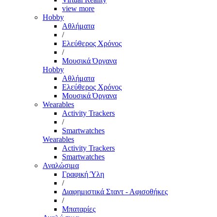
view more
Hobby
Αθλήματα
/
Ελεύθερος Χρόνος
/
Μουσικά Όργανα
Hobby
Αθλήματα
Ελεύθερος Χρόνος
Μουσικά Όργανα
Wearables
Activity Trackers
/
Smartwatches
Wearables
Activity Trackers
Smartwatches
Αναλώσιμα
Γραφική Ύλη
/
Διαφημιστικά Σταντ - Αφισοθήκες
/
Μπαταρίες