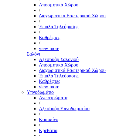
Αποσμητικά Χώρου
/
Διαχωριστικά Εσωτερικού Χώρου
/
Έπιπλα Τηλεόρασης
/
Καθρέφτες
/
view more
Σαλόνι
Αξεσουάρ Σαλονιού
Αποσμητικά Χώρου
Διαχωριστικά Εσωτερικού Χώρου
Έπιπλα Τηλεόρασης
Καθρέφτες
view more
Υπνοδωμάτιο
Ανωστρώματα
/
Αξεσουάρ Υπνοδωματίου
/
Κομοδίνο
/
Κρεβάτια
/