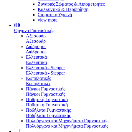
Ζυγαριές Σώματος & Λιπομετρητές
Καλλυντικά & Περιποίηση
Στοματική Υγιεινή
view more
Όργανα Γυμναστικής
Αξεσουάρ
Αξεσουάρ
Διάδρομοι
Διάδρομοι
Ελλειπτικά
Ελλειπτικά
Ελλειπτικά - Stepper
Ελλειπτικά - Stepper
Κωπηλατικές
Κωπηλατικές
Πάγκοι Γυμναστικής
Πάγκοι Γυμναστικής
Παθητική Γυμναστική
Παθητική Γυμναστική
Ποδήλατα Γυμναστικής
Ποδήλατα Γυμναστικής
Πολυόργανα και Μηχανήματα Γυμναστικής
Πολυόργανα και Μηχανήματα Γυμναστικής