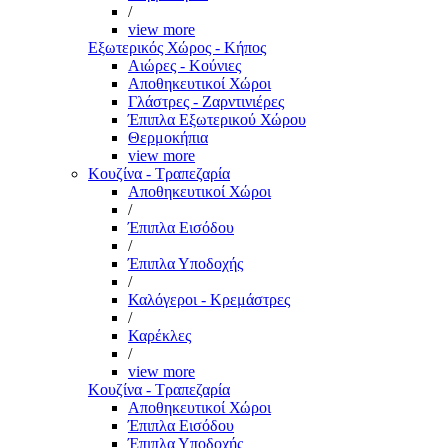
/
view more
Εξωτερικός Χώρος - Κήπος
Αιώρες - Κούνιες
Αποθηκευτικοί Χώροι
Γλάστρες - Ζαρντινιέρες
Έπιπλα Εξωτερικού Χώρου
Θερμοκήπια
view more
Κουζίνα - Τραπεζαρία
Αποθηκευτικοί Χώροι
/
Έπιπλα Εισόδου
/
Έπιπλα Υποδοχής
/
Καλόγεροι - Κρεμάστρες
/
Καρέκλες
/
view more
Κουζίνα - Τραπεζαρία
Αποθηκευτικοί Χώροι
Έπιπλα Εισόδου
Έπιπλα Υποδοχής