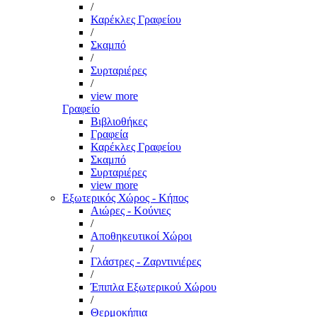
/
Καρέκλες Γραφείου
/
Σκαμπό
/
Συρταριέρες
/
view more
Γραφείο
Βιβλιοθήκες
Γραφεία
Καρέκλες Γραφείου
Σκαμπό
Συρταριέρες
view more
Εξωτερικός Χώρος - Κήπος
Αιώρες - Κούνιες
/
Αποθηκευτικοί Χώροι
/
Γλάστρες - Ζαρντινιέρες
/
Έπιπλα Εξωτερικού Χώρου
/
Θερμοκήπια