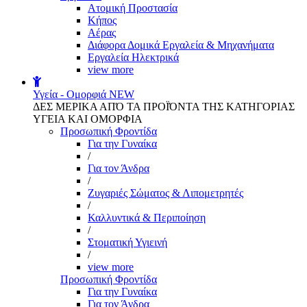
Aτομική Προστασία
Kήπος
Αέρας
Διάφορα Δομικά Εργαλεία & Μηχανήματα
Εργαλεία Ηλεκτρικά
view more
Υγεία - Ομορφιά
NEW
ΔΕΣ ΜΕΡΙΚΑ ΑΠΌ ΤΑ ΠΡΟΪΌΝΤΑ ΤΗΣ ΚΑΤΗΓΟΡΙΑΣ
ΥΓΕΙΑ ΚΑΙ ΟΜΟΡΦΙΑ
Προσωπική Φροντίδα
Για την Γυναίκα
/
Για τον Άνδρα
/
Ζυγαριές Σώματος & Λιπομετρητές
/
Καλλυντικά & Περιποίηση
/
Στοματική Υγιεινή
/
view more
Προσωπική Φροντίδα
Για την Γυναίκα
Για τον Άνδρα