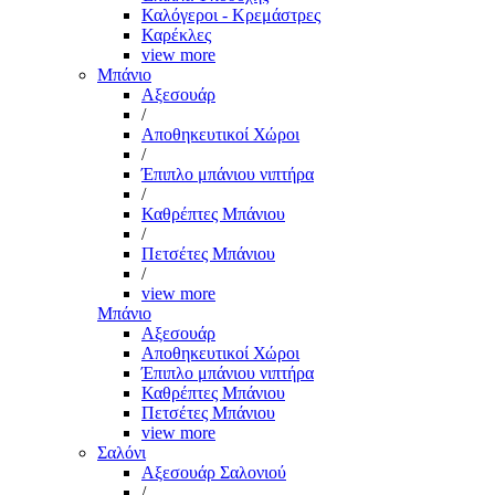
Καλόγεροι - Κρεμάστρες
Καρέκλες
view more
Μπάνιο
Αξεσουάρ
/
Αποθηκευτικοί Χώροι
/
Έπιπλο μπάνιου νιπτήρα
/
Καθρέπτες Μπάνιου
/
Πετσέτες Μπάνιου
/
view more
Μπάνιο
Αξεσουάρ
Αποθηκευτικοί Χώροι
Έπιπλο μπάνιου νιπτήρα
Καθρέπτες Μπάνιου
Πετσέτες Μπάνιου
view more
Σαλόνι
Αξεσουάρ Σαλονιού
/