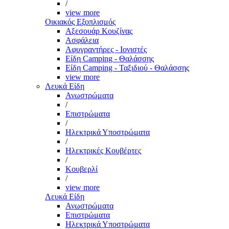
/
view more
Οικιακός Εξοπλισμός
Αξεσουάρ Κουζίνας
Ασφάλεια
Αφυγραντήρες - Ιονιστές
Είδη Camping - Θαλάσσης
Είδη Camping - Ταξιδιού - Θαλάσσης
view more
Λευκά Είδη
Ανωστρώματα
/
Επιστρώματα
/
Ηλεκτρικά Υποστρώματα
/
Ηλεκτρικές Κουβέρτες
/
Κουβερλί
/
view more
Λευκά Είδη
Ανωστρώματα
Επιστρώματα
Ηλεκτρικά Υποστρώματα