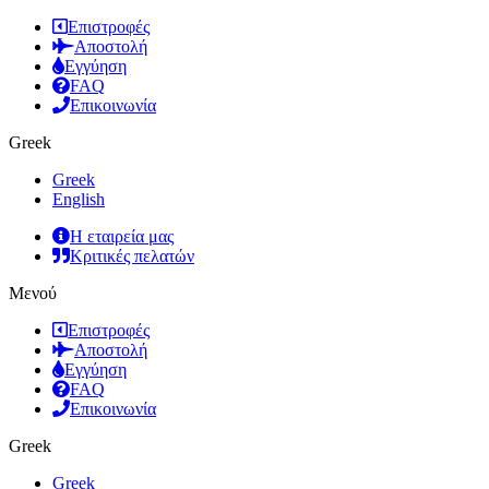
Επιστροφές
Αποστολή
Εγγύηση
FAQ
Επικοινωνία
Greek
Greek
English
Η εταιρεία μας
Κριτικές πελατών
Μενού
Επιστροφές
Αποστολή
Εγγύηση
FAQ
Επικοινωνία
Greek
Greek