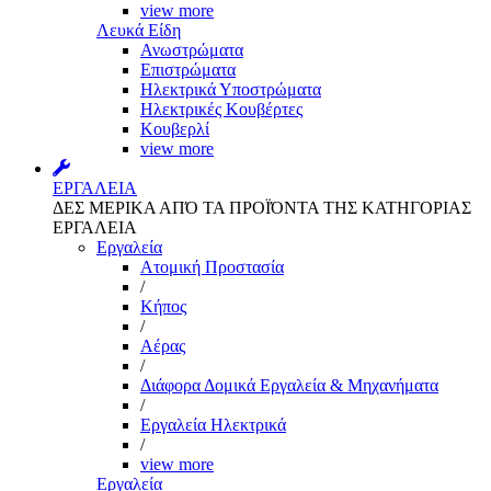
view more
Λευκά Είδη
Ανωστρώματα
Επιστρώματα
Ηλεκτρικά Υποστρώματα
Ηλεκτρικές Κουβέρτες
Κουβερλί
view more
ΕΡΓΑΛΕΙΑ
ΔΕΣ ΜΕΡΙΚΑ ΑΠΌ ΤΑ ΠΡΟΪΌΝΤΑ ΤΗΣ ΚΑΤΗΓΟΡΙΑΣ
ΕΡΓΑΛΕΙΑ
Εργαλεία
Aτομική Προστασία
/
Kήπος
/
Αέρας
/
Διάφορα Δομικά Εργαλεία & Μηχανήματα
/
Εργαλεία Ηλεκτρικά
/
view more
Εργαλεία