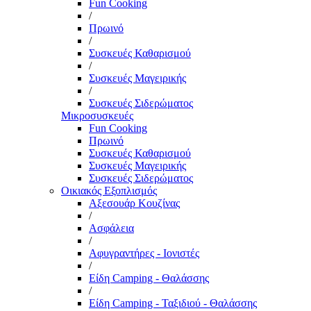
Fun Cooking
/
Πρωινό
/
Συσκευές Καθαρισμού
/
Συσκευές Μαγειρικής
/
Συσκευές Σιδερώματος
Μικροσυσκευές
Fun Cooking
Πρωινό
Συσκευές Καθαρισμού
Συσκευές Μαγειρικής
Συσκευές Σιδερώματος
Οικιακός Εξοπλισμός
Αξεσουάρ Κουζίνας
/
Ασφάλεια
/
Αφυγραντήρες - Ιονιστές
/
Είδη Camping - Θαλάσσης
/
Είδη Camping - Ταξιδιού - Θαλάσσης