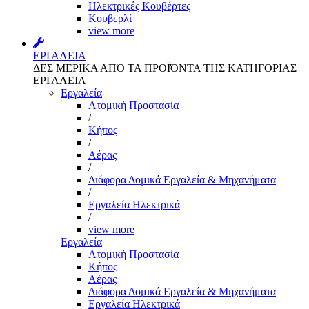
Ηλεκτρικές Κουβέρτες
Κουβερλί
view more
ΕΡΓΑΛΕΙΑ
ΔΕΣ ΜΕΡΙΚΑ ΑΠΌ ΤΑ ΠΡΟΪΌΝΤΑ ΤΗΣ ΚΑΤΗΓΟΡΙΑΣ
ΕΡΓΑΛΕΙΑ
Εργαλεία
Aτομική Προστασία
/
Kήπος
/
Αέρας
/
Διάφορα Δομικά Εργαλεία & Μηχανήματα
/
Εργαλεία Ηλεκτρικά
/
view more
Εργαλεία
Aτομική Προστασία
Kήπος
Αέρας
Διάφορα Δομικά Εργαλεία & Μηχανήματα
Εργαλεία Ηλεκτρικά