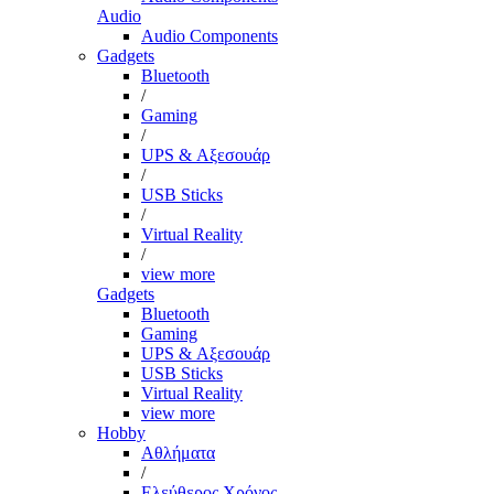
Audio
Audio Components
Gadgets
Bluetooth
/
Gaming
/
UPS & Αξεσουάρ
/
USB Sticks
/
Virtual Reality
/
view more
Gadgets
Bluetooth
Gaming
UPS & Αξεσουάρ
USB Sticks
Virtual Reality
view more
Hobby
Αθλήματα
/
Ελεύθερος Χρόνος