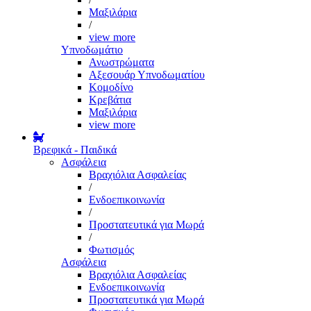
Μαξιλάρια
/
view more
Υπνοδωμάτιο
Ανωστρώματα
Αξεσουάρ Υπνοδωματίου
Κομοδίνο
Κρεβάτια
Μαξιλάρια
view more
Βρεφικά - Παιδικά
Ασφάλεια
Βραχιόλια Ασφαλείας
/
Ενδοεπικοινωνία
/
Προστατευτικά για Μωρά
/
Φωτισμός
Ασφάλεια
Βραχιόλια Ασφαλείας
Ενδοεπικοινωνία
Προστατευτικά για Μωρά