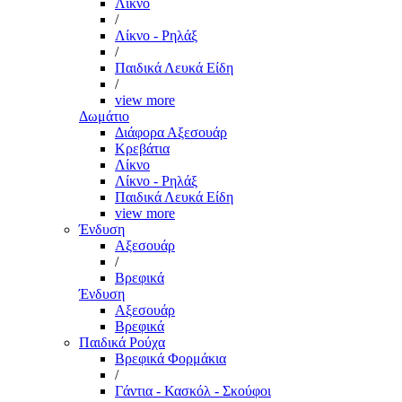
Λίκνο
/
Λίκνο - Ρηλάξ
/
Παιδικά Λευκά Είδη
/
view more
Δωμάτιο
Διάφορα Αξεσουάρ
Κρεβάτια
Λίκνο
Λίκνο - Ρηλάξ
Παιδικά Λευκά Είδη
view more
Ένδυση
Αξεσουάρ
/
Βρεφικά
Ένδυση
Αξεσουάρ
Βρεφικά
Παιδικά Ρούχα
Βρεφικά Φορμάκια
/
Γάντια - Κασκόλ - Σκούφοι