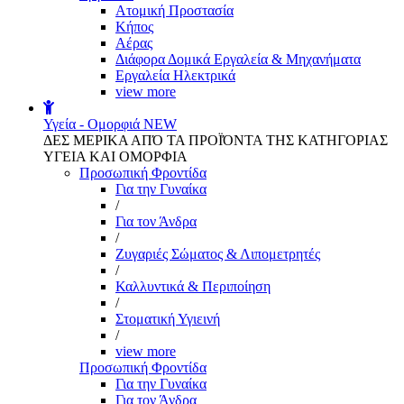
Aτομική Προστασία
Kήπος
Αέρας
Διάφορα Δομικά Εργαλεία & Μηχανήματα
Εργαλεία Ηλεκτρικά
view more
Υγεία - Ομορφιά
NEW
ΔΕΣ ΜΕΡΙΚΑ ΑΠΌ ΤΑ ΠΡΟΪΌΝΤΑ ΤΗΣ ΚΑΤΗΓΟΡΙΑΣ
ΥΓΕΙΑ ΚΑΙ ΟΜΟΡΦΙΑ
Προσωπική Φροντίδα
Για την Γυναίκα
/
Για τον Άνδρα
/
Ζυγαριές Σώματος & Λιπομετρητές
/
Καλλυντικά & Περιποίηση
/
Στοματική Υγιεινή
/
view more
Προσωπική Φροντίδα
Για την Γυναίκα
Για τον Άνδρα