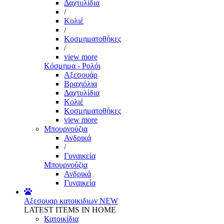
Δαχτυλίδια
/
Κολιέ
/
Κοσμηματοθήκες
/
view more
Κόσμημα - Ρολόι
Αξεσουάρ
Βραχιόλια
Δαχτυλίδια
Κολιέ
Κοσμηματοθήκες
view more
Μπουρνούζια
Ανδρικά
/
Γυναικεία
Μπουρνούζια
Ανδρικά
Γυναικεία
Αξεσουαρ κατοικιδιων
NEW
LATEST ITEMS IN HOME
Κατοικίδια