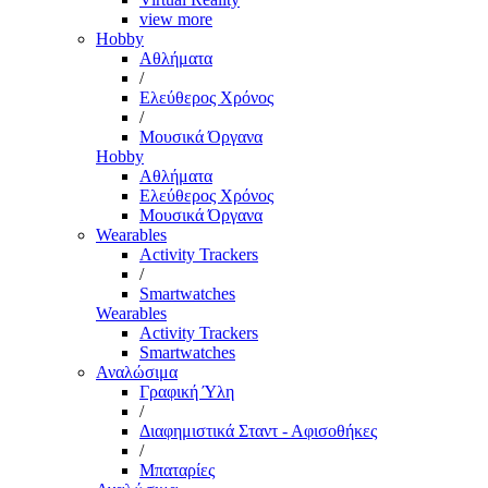
view more
Hobby
Αθλήματα
/
Ελεύθερος Χρόνος
/
Μουσικά Όργανα
Hobby
Αθλήματα
Ελεύθερος Χρόνος
Μουσικά Όργανα
Wearables
Activity Trackers
/
Smartwatches
Wearables
Activity Trackers
Smartwatches
Αναλώσιμα
Γραφική Ύλη
/
Διαφημιστικά Σταντ - Αφισοθήκες
/
Μπαταρίες