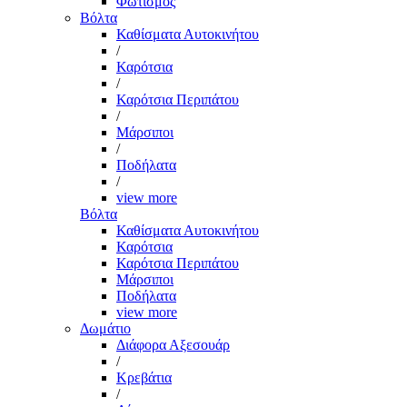
Φωτισμός
Βόλτα
Καθίσματα Αυτοκινήτου
/
Καρότσια
/
Καρότσια Περιπάτου
/
Μάρσιποι
/
Ποδήλατα
/
view more
Βόλτα
Καθίσματα Αυτοκινήτου
Καρότσια
Καρότσια Περιπάτου
Μάρσιποι
Ποδήλατα
view more
Δωμάτιο
Διάφορα Αξεσουάρ
/
Κρεβάτια
/