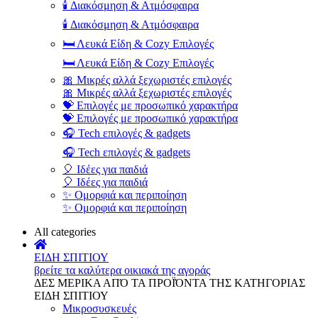
🕯️ Διακόσμηση & Ατμόσφαιρα
🕯️ Διακόσμηση & Ατμόσφαιρα
🛏️ Λευκά Είδη & Cozy Επιλογές
🛏️ Λευκά Είδη & Cozy Επιλογές
🎀 Μικρές αλλά ξεχωριστές επιλογές
🎀 Μικρές αλλά ξεχωριστές επιλογές
💝 Επιλογές με προσωπικό χαρακτήρα
💝 Επιλογές με προσωπικό χαρακτήρα
🎧 Tech επιλογές & gadgets
🎧 Tech επιλογές & gadgets
🎈 Ιδέες για παιδιά
🎈 Ιδέες για παιδιά
✨ Ομορφιά και περιποίηση
✨ Ομορφιά και περιποίηση
All categories
ΕΙΔΗ ΣΠΙΤΙΟΥ
βρείτε τα καλύτερα οικιακά της αγοράς
ΔΕΣ ΜΕΡΙΚΑ ΑΠΌ ΤΑ ΠΡΟΪΌΝΤΑ ΤΗΣ ΚΑΤΗΓΟΡΙΑΣ
ΕΙΔΗ ΣΠΙΤΙΟΥ
Μικροσυσκευές