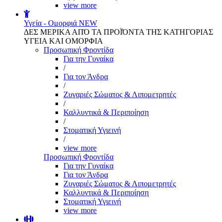
view more
Υγεία - Ομορφιά
NEW
ΔΕΣ ΜΕΡΙΚΑ ΑΠΌ ΤΑ ΠΡΟΪΌΝΤΑ ΤΗΣ ΚΑΤΗΓΟΡΙΑΣ
ΥΓΕΙΑ ΚΑΙ ΟΜΟΡΦΙΑ
Προσωπική Φροντίδα
Για την Γυναίκα
/
Για τον Άνδρα
/
Ζυγαριές Σώματος & Λιπομετρητές
/
Καλλυντικά & Περιποίηση
/
Στοματική Υγιεινή
/
view more
Προσωπική Φροντίδα
Για την Γυναίκα
Για τον Άνδρα
Ζυγαριές Σώματος & Λιπομετρητές
Καλλυντικά & Περιποίηση
Στοματική Υγιεινή
view more