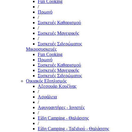
Fun Cooking
/
Πρωινό
/
Συσκευές Καθαρισμού
/
Συσκευές Μαγειρικής
/
Συσκευές Σιδερώματος
Μικροσυσκευές
Fun Cooking
Πρωινό
Συσκευές Καθαρισμού
Συσκευές Μαγειρικής
Συσκευές Σιδερώματος
Οικιακός Εξοπλισμός
Αξεσουάρ Κουζίνας
/
Ασφάλεια
/
Αφυγραντήρες - Ιονιστές
/
Είδη Camping - Θαλάσσης
/
Είδη Camping - Ταξιδιού - Θαλάσσης