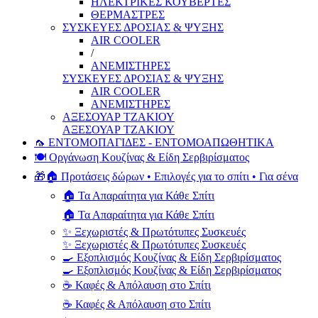
ΗΛΕΚΤΡΙΚΕΣ ΚΟΥΒΕΡΤΕΣ
ΘΕΡΜΑΣΤΡΕΣ
ΣΥΣΚΕΥΕΣ ΔΡΟΣΙΑΣ & ΨΥΞΗΣ
AIR COOLER
/
ΑΝΕΜΙΣΤΗΡΕΣ
ΣΥΣΚΕΥΕΣ ΔΡΟΣΙΑΣ & ΨΥΞΗΣ
AIR COOLER
ΑΝΕΜΙΣΤΗΡΕΣ
ΑΞΕΣΟΥΑΡ ΤΖΑΚΙΟΥ
ΑΞΕΣΟΥΑΡ ΤΖΑΚΙΟΥ
🦟 ΕΝΤΟΜΟΠΑΓΙΔΕΣ - ΕΝΤΟΜΟΑΠΩΘΗΤΙΚΑ
🍽️ Οργάνωση Κουζίνας & Είδη Σερβιρίσματος
🎁🏠 Προτάσεις δώρων • Επιλογές για το σπίτι • Για σένα
🏠 Τα Απαραίτητα για Κάθε Σπίτι
🏠 Τα Απαραίτητα για Κάθε Σπίτι
✨ Ξεχωριστές & Πρωτότυπες Συσκευές
✨ Ξεχωριστές & Πρωτότυπες Συσκευές
🍳 Εξοπλισμός Κουζίνας & Είδη Σερβιρίσματος
🍳 Εξοπλισμός Κουζίνας & Είδη Σερβιρίσματος
☕ Καφές & Απόλαυση στο Σπίτι
☕ Καφές & Απόλαυση στο Σπίτι