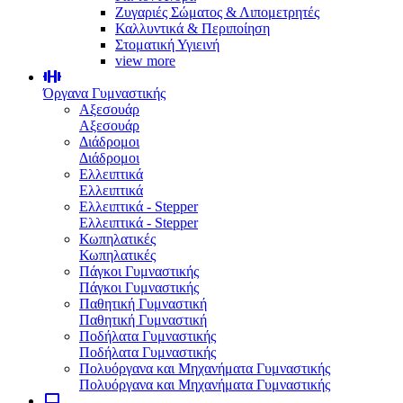
Ζυγαριές Σώματος & Λιπομετρητές
Καλλυντικά & Περιποίηση
Στοματική Υγιεινή
view more
Όργανα Γυμναστικής
Αξεσουάρ
Αξεσουάρ
Διάδρομοι
Διάδρομοι
Ελλειπτικά
Ελλειπτικά
Ελλειπτικά - Stepper
Ελλειπτικά - Stepper
Κωπηλατικές
Κωπηλατικές
Πάγκοι Γυμναστικής
Πάγκοι Γυμναστικής
Παθητική Γυμναστική
Παθητική Γυμναστική
Ποδήλατα Γυμναστικής
Ποδήλατα Γυμναστικής
Πολυόργανα και Μηχανήματα Γυμναστικής
Πολυόργανα και Μηχανήματα Γυμναστικής