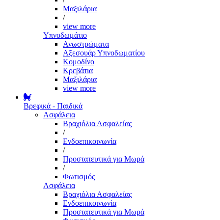
Μαξιλάρια
/
view more
Υπνοδωμάτιο
Ανωστρώματα
Αξεσουάρ Υπνοδωματίου
Κομοδίνο
Κρεβάτια
Μαξιλάρια
view more
Βρεφικά - Παιδικά
Ασφάλεια
Βραχιόλια Ασφαλείας
/
Ενδοεπικοινωνία
/
Προστατευτικά για Μωρά
/
Φωτισμός
Ασφάλεια
Βραχιόλια Ασφαλείας
Ενδοεπικοινωνία
Προστατευτικά για Μωρά