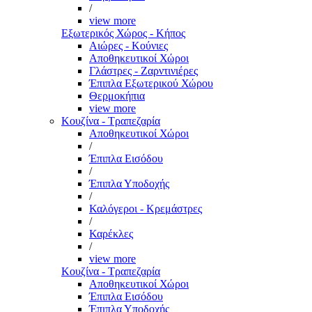
/
view more
Εξωτερικός Χώρος - Κήπος
Αιώρες - Κούνιες
Αποθηκευτικοί Χώροι
Γλάστρες - Ζαρντινιέρες
Έπιπλα Εξωτερικού Χώρου
Θερμοκήπια
view more
Κουζίνα - Τραπεζαρία
Αποθηκευτικοί Χώροι
/
Έπιπλα Εισόδου
/
Έπιπλα Υποδοχής
/
Καλόγεροι - Κρεμάστρες
/
Καρέκλες
/
view more
Κουζίνα - Τραπεζαρία
Αποθηκευτικοί Χώροι
Έπιπλα Εισόδου
Έπιπλα Υποδοχής