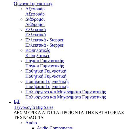
Όργανα Γυμναστικής
Αξεσουάρ
Αξεσουάρ
Διάδρομοι
Διάδρομοι
Ελλειπτικά
Ελλειπτικά
Ελλειπτικά - Stepper
Ελλειπτικά - Stepper
Κωπηλατικές
Κωπηλατικές
Πάγκοι Γυμναστικής
Πάγκοι Γυμναστικής
Παθητική Γυμναστική
Παθητική Γυμναστική
Ποδήλατα Γυμναστικής
Ποδήλατα Γυμναστικής
Πολυόργανα και Μηχανήματα Γυμναστικής
Πολυόργανα και Μηχανήματα Γυμναστικής
Τεχνολογία
Big Sales
ΔΕΣ ΜΕΡΙΚΑ ΑΠΌ ΤΑ ΠΡΟΪΌΝΤΑ ΤΗΣ ΚΑΤΗΓΟΡΙΑΣ
ΤΕΧΝΟΛΟΓΙΑ
Audio
Audio Components