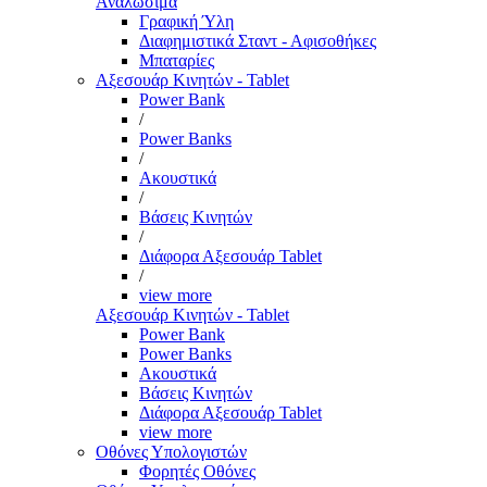
Αναλώσιμα
Γραφική Ύλη
Διαφημιστικά Σταντ - Αφισοθήκες
Μπαταρίες
Αξεσουάρ Κινητών - Tablet
Power Bank
/
Power Banks
/
Ακουστικά
/
Βάσεις Κινητών
/
Διάφορα Αξεσουάρ Tablet
/
view more
Αξεσουάρ Κινητών - Tablet
Power Bank
Power Banks
Ακουστικά
Βάσεις Κινητών
Διάφορα Αξεσουάρ Tablet
view more
Οθόνες Υπολογιστών
Φορητές Οθόνες