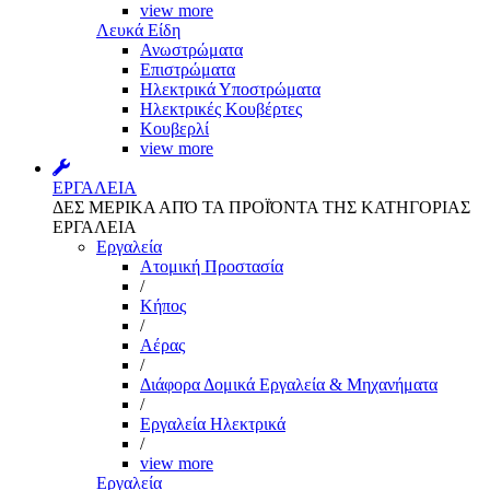
view more
Λευκά Είδη
Ανωστρώματα
Επιστρώματα
Ηλεκτρικά Υποστρώματα
Ηλεκτρικές Κουβέρτες
Κουβερλί
view more
ΕΡΓΑΛΕΙΑ
ΔΕΣ ΜΕΡΙΚΑ ΑΠΌ ΤΑ ΠΡΟΪΌΝΤΑ ΤΗΣ ΚΑΤΗΓΟΡΙΑΣ
ΕΡΓΑΛΕΙΑ
Εργαλεία
Aτομική Προστασία
/
Kήπος
/
Αέρας
/
Διάφορα Δομικά Εργαλεία & Μηχανήματα
/
Εργαλεία Ηλεκτρικά
/
view more
Εργαλεία