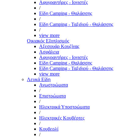
Αφυγραντήρες - Ιονιστές
/
Είδη Camping - Θαλάσσης
/
Είδη Camping - Ταξιδιού - Θαλάσσης
/
view more
Οικιακός Εξοπλισμός
Αξεσουάρ Κουζίνας
Ασφάλεια
Αφυγραντήρες - Ιονιστές
Είδη Camping - Θαλάσσης
Είδη Camping - Ταξιδιού - Θαλάσσης
view more
Λευκά Είδη
Ανωστρώματα
/
Επιστρώματα
/
Ηλεκτρικά Υποστρώματα
/
Ηλεκτρικές Κουβέρτες
/
Κουβερλί
/