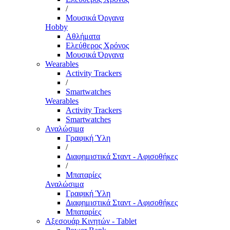
/
Μουσικά Όργανα
Hobby
Αθλήματα
Ελεύθερος Χρόνος
Μουσικά Όργανα
Wearables
Activity Trackers
/
Smartwatches
Wearables
Activity Trackers
Smartwatches
Αναλώσιμα
Γραφική Ύλη
/
Διαφημιστικά Σταντ - Αφισοθήκες
/
Μπαταρίες
Αναλώσιμα
Γραφική Ύλη
Διαφημιστικά Σταντ - Αφισοθήκες
Μπαταρίες
Αξεσουάρ Κινητών - Tablet