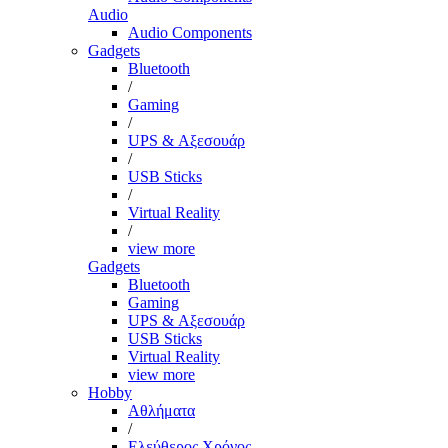
Audio
Audio Components
Gadgets
Bluetooth
/
Gaming
/
UPS & Αξεσουάρ
/
USB Sticks
/
Virtual Reality
/
view more
Gadgets
Bluetooth
Gaming
UPS & Αξεσουάρ
USB Sticks
Virtual Reality
view more
Hobby
Αθλήματα
/
Ελεύθερος Χρόνος