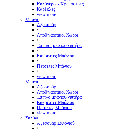
Καλόγεροι - Κρεμάστρες
Καρέκλες
view more
Μπάνιο
Αξεσουάρ
/
Αποθηκευτικοί Χώροι
/
Έπιπλο μπάνιου νιπτήρα
/
Καθρέπτες Μπάνιου
/
Πετσέτες Μπάνιου
/
view more
Μπάνιο
Αξεσουάρ
Αποθηκευτικοί Χώροι
Έπιπλο μπάνιου νιπτήρα
Καθρέπτες Μπάνιου
Πετσέτες Μπάνιου
view more
Σαλόνι
Αξεσουάρ Σαλονιού
/