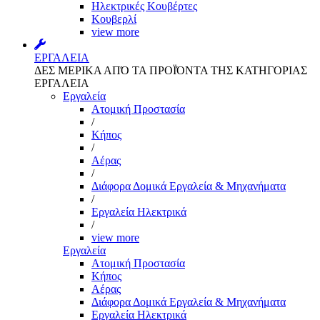
Ηλεκτρικές Κουβέρτες
Κουβερλί
view more
ΕΡΓΑΛΕΙΑ
ΔΕΣ ΜΕΡΙΚΑ ΑΠΌ ΤΑ ΠΡΟΪΌΝΤΑ ΤΗΣ ΚΑΤΗΓΟΡΙΑΣ
ΕΡΓΑΛΕΙΑ
Εργαλεία
Aτομική Προστασία
/
Kήπος
/
Αέρας
/
Διάφορα Δομικά Εργαλεία & Μηχανήματα
/
Εργαλεία Ηλεκτρικά
/
view more
Εργαλεία
Aτομική Προστασία
Kήπος
Αέρας
Διάφορα Δομικά Εργαλεία & Μηχανήματα
Εργαλεία Ηλεκτρικά