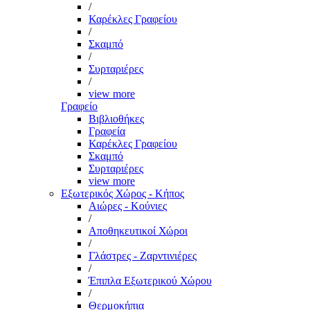
/
Καρέκλες Γραφείου
/
Σκαμπό
/
Συρταριέρες
/
view more
Γραφείο
Βιβλιοθήκες
Γραφεία
Καρέκλες Γραφείου
Σκαμπό
Συρταριέρες
view more
Εξωτερικός Χώρος - Κήπος
Αιώρες - Κούνιες
/
Αποθηκευτικοί Χώροι
/
Γλάστρες - Ζαρντινιέρες
/
Έπιπλα Εξωτερικού Χώρου
/
Θερμοκήπια