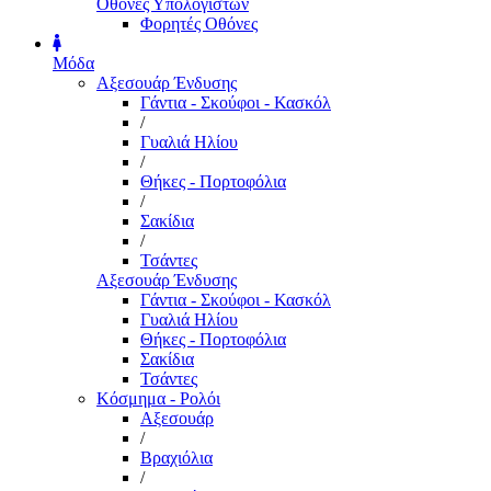
Οθόνες Υπολογιστών
Φορητές Οθόνες
Μόδα
Αξεσουάρ Ένδυσης
Γάντια - Σκούφοι - Κασκόλ
/
Γυαλιά Ηλίου
/
Θήκες - Πορτοφόλια
/
Σακίδια
/
Τσάντες
Αξεσουάρ Ένδυσης
Γάντια - Σκούφοι - Κασκόλ
Γυαλιά Ηλίου
Θήκες - Πορτοφόλια
Σακίδια
Τσάντες
Κόσμημα - Ρολόι
Αξεσουάρ
/
Βραχιόλια
/