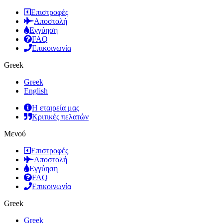
Επιστροφές
Αποστολή
Εγγύηση
FAQ
Επικοινωνία
Greek
Greek
English
Η εταιρεία μας
Κριτικές πελατών
Μενού
Επιστροφές
Αποστολή
Εγγύηση
FAQ
Επικοινωνία
Greek
Greek