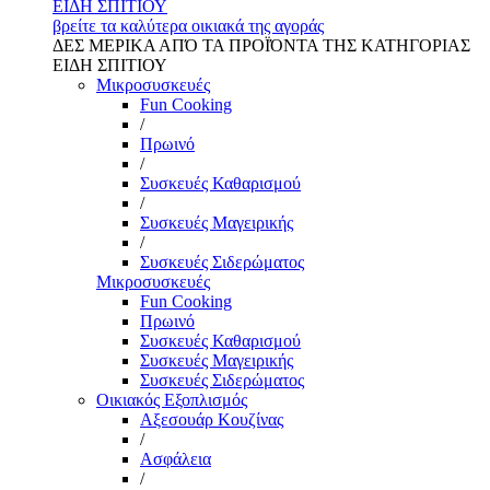
ΕΙΔΗ ΣΠΙΤΙΟΥ
βρείτε τα καλύτερα οικιακά της αγοράς
ΔΕΣ ΜΕΡΙΚΑ ΑΠΌ ΤΑ ΠΡΟΪΌΝΤΑ ΤΗΣ ΚΑΤΗΓΟΡΙΑΣ
ΕΙΔΗ ΣΠΙΤΙΟΥ
Μικροσυσκευές
Fun Cooking
/
Πρωινό
/
Συσκευές Καθαρισμού
/
Συσκευές Μαγειρικής
/
Συσκευές Σιδερώματος
Μικροσυσκευές
Fun Cooking
Πρωινό
Συσκευές Καθαρισμού
Συσκευές Μαγειρικής
Συσκευές Σιδερώματος
Οικιακός Εξοπλισμός
Αξεσουάρ Κουζίνας
/
Ασφάλεια
/