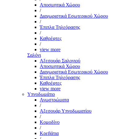
Αποσμητικά Χώρου
/
Διαχωριστικά Εσωτερικού Χώρου
/
Έπιπλα Τηλεόρασης
/
Καθρέφτες
/
view more
Σαλόνι
Αξεσουάρ Σαλονιού
Αποσμητικά Χώρου
Διαχωριστικά Εσωτερικού Χώρου
Έπιπλα Τηλεόρασης
Καθρέφτες
view more
Υπνοδωμάτιο
Ανωστρώματα
/
Αξεσουάρ Υπνοδωματίου
/
Κομοδίνο
/
Κρεβάτια
/