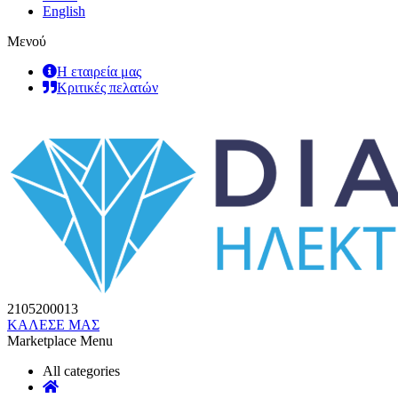
English
Μενού
Η εταιρεία μας
Κριτικές πελατών
2105200013
ΚΑΛΕΣΕ ΜΑΣ
Marketplace Menu
All categories