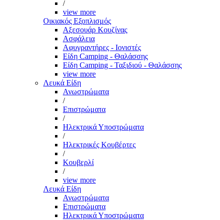
/
view more
Οικιακός Εξοπλισμός
Αξεσουάρ Κουζίνας
Ασφάλεια
Αφυγραντήρες - Ιονιστές
Είδη Camping - Θαλάσσης
Είδη Camping - Ταξιδιού - Θαλάσσης
view more
Λευκά Είδη
Ανωστρώματα
/
Επιστρώματα
/
Ηλεκτρικά Υποστρώματα
/
Ηλεκτρικές Κουβέρτες
/
Κουβερλί
/
view more
Λευκά Είδη
Ανωστρώματα
Επιστρώματα
Ηλεκτρικά Υποστρώματα