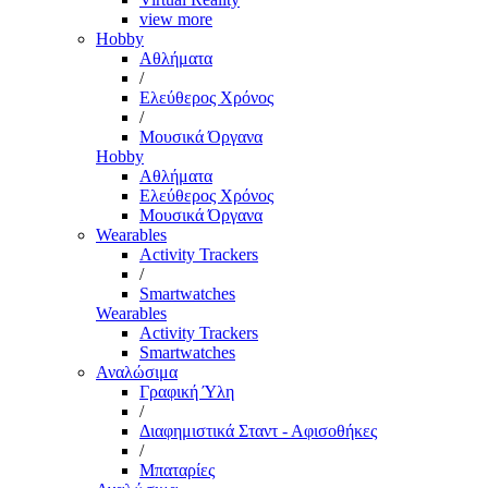
view more
Hobby
Αθλήματα
/
Ελεύθερος Χρόνος
/
Μουσικά Όργανα
Hobby
Αθλήματα
Ελεύθερος Χρόνος
Μουσικά Όργανα
Wearables
Activity Trackers
/
Smartwatches
Wearables
Activity Trackers
Smartwatches
Αναλώσιμα
Γραφική Ύλη
/
Διαφημιστικά Σταντ - Αφισοθήκες
/
Μπαταρίες