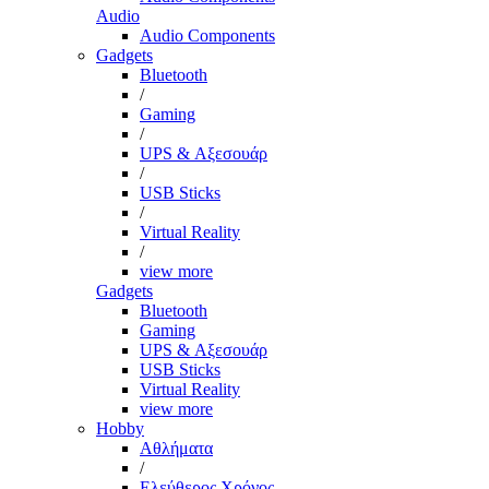
Audio
Audio Components
Gadgets
Bluetooth
/
Gaming
/
UPS & Αξεσουάρ
/
USB Sticks
/
Virtual Reality
/
view more
Gadgets
Bluetooth
Gaming
UPS & Αξεσουάρ
USB Sticks
Virtual Reality
view more
Hobby
Αθλήματα
/
Ελεύθερος Χρόνος