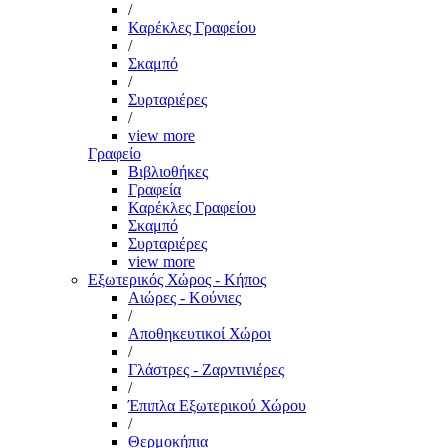
/
Καρέκλες Γραφείου
/
Σκαμπό
/
Συρταριέρες
/
view more
Γραφείο
Βιβλιοθήκες
Γραφεία
Καρέκλες Γραφείου
Σκαμπό
Συρταριέρες
view more
Εξωτερικός Χώρος - Κήπος
Αιώρες - Κούνιες
/
Αποθηκευτικοί Χώροι
/
Γλάστρες - Ζαρντινιέρες
/
Έπιπλα Εξωτερικού Χώρου
/
Θερμοκήπια