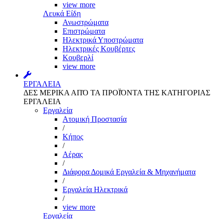
view more
Λευκά Είδη
Ανωστρώματα
Επιστρώματα
Ηλεκτρικά Υποστρώματα
Ηλεκτρικές Κουβέρτες
Κουβερλί
view more
ΕΡΓΑΛΕΙΑ
ΔΕΣ ΜΕΡΙΚΑ ΑΠΌ ΤΑ ΠΡΟΪΌΝΤΑ ΤΗΣ ΚΑΤΗΓΟΡΙΑΣ
ΕΡΓΑΛΕΙΑ
Εργαλεία
Aτομική Προστασία
/
Kήπος
/
Αέρας
/
Διάφορα Δομικά Εργαλεία & Μηχανήματα
/
Εργαλεία Ηλεκτρικά
/
view more
Εργαλεία