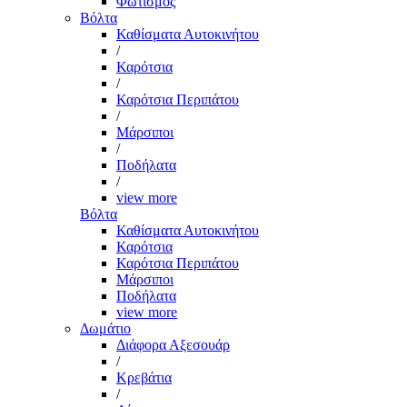
Φωτισμός
Βόλτα
Καθίσματα Αυτοκινήτου
/
Καρότσια
/
Καρότσια Περιπάτου
/
Μάρσιποι
/
Ποδήλατα
/
view more
Βόλτα
Καθίσματα Αυτοκινήτου
Καρότσια
Καρότσια Περιπάτου
Μάρσιποι
Ποδήλατα
view more
Δωμάτιο
Διάφορα Αξεσουάρ
/
Κρεβάτια
/