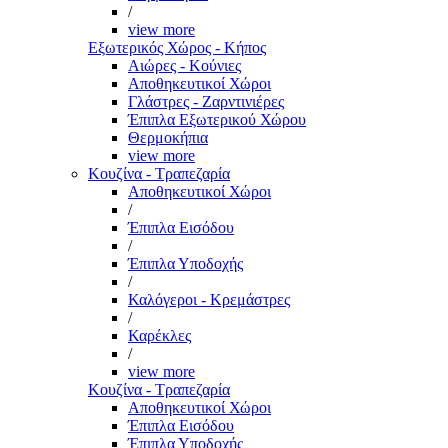
/
view more
Εξωτερικός Χώρος - Κήπος
Αιώρες - Κούνιες
Αποθηκευτικοί Χώροι
Γλάστρες - Ζαρντινιέρες
Έπιπλα Εξωτερικού Χώρου
Θερμοκήπια
view more
Κουζίνα - Τραπεζαρία
Αποθηκευτικοί Χώροι
/
Έπιπλα Εισόδου
/
Έπιπλα Υποδοχής
/
Καλόγεροι - Κρεμάστρες
/
Καρέκλες
/
view more
Κουζίνα - Τραπεζαρία
Αποθηκευτικοί Χώροι
Έπιπλα Εισόδου
Έπιπλα Υποδοχής