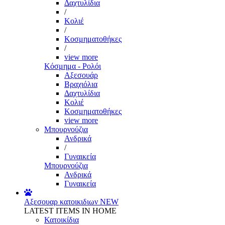
Δαχτυλίδια
/
Κολιέ
/
Κοσμηματοθήκες
/
view more
Κόσμημα - Ρολόι
Αξεσουάρ
Βραχιόλια
Δαχτυλίδια
Κολιέ
Κοσμηματοθήκες
view more
Μπουρνούζια
Ανδρικά
/
Γυναικεία
Μπουρνούζια
Ανδρικά
Γυναικεία
Αξεσουαρ κατοικιδιων
NEW
LATEST ITEMS IN HOME
Κατοικίδια