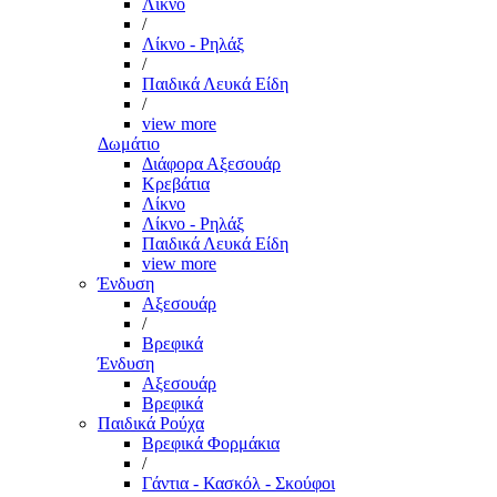
Λίκνο
/
Λίκνο - Ρηλάξ
/
Παιδικά Λευκά Είδη
/
view more
Δωμάτιο
Διάφορα Αξεσουάρ
Κρεβάτια
Λίκνο
Λίκνο - Ρηλάξ
Παιδικά Λευκά Είδη
view more
Ένδυση
Αξεσουάρ
/
Βρεφικά
Ένδυση
Αξεσουάρ
Βρεφικά
Παιδικά Ρούχα
Βρεφικά Φορμάκια
/
Γάντια - Κασκόλ - Σκούφοι