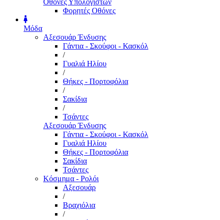
Οθόνες Υπολογιστών
Φορητές Οθόνες
Μόδα
Αξεσουάρ Ένδυσης
Γάντια - Σκούφοι - Κασκόλ
/
Γυαλιά Ηλίου
/
Θήκες - Πορτοφόλια
/
Σακίδια
/
Τσάντες
Αξεσουάρ Ένδυσης
Γάντια - Σκούφοι - Κασκόλ
Γυαλιά Ηλίου
Θήκες - Πορτοφόλια
Σακίδια
Τσάντες
Κόσμημα - Ρολόι
Αξεσουάρ
/
Βραχιόλια
/