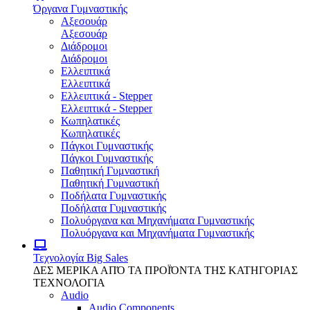
Όργανα Γυμναστικής
Αξεσουάρ
Αξεσουάρ
Διάδρομοι
Διάδρομοι
Ελλειπτικά
Ελλειπτικά
Ελλειπτικά - Stepper
Ελλειπτικά - Stepper
Κωπηλατικές
Κωπηλατικές
Πάγκοι Γυμναστικής
Πάγκοι Γυμναστικής
Παθητική Γυμναστική
Παθητική Γυμναστική
Ποδήλατα Γυμναστικής
Ποδήλατα Γυμναστικής
Πολυόργανα και Μηχανήματα Γυμναστικής
Πολυόργανα και Μηχανήματα Γυμναστικής
Τεχνολογία
Big Sales
ΔΕΣ ΜΕΡΙΚΑ ΑΠΌ ΤΑ ΠΡΟΪΌΝΤΑ ΤΗΣ ΚΑΤΗΓΟΡΙΑΣ
ΤΕΧΝΟΛΟΓΙΑ
Audio
Audio Components