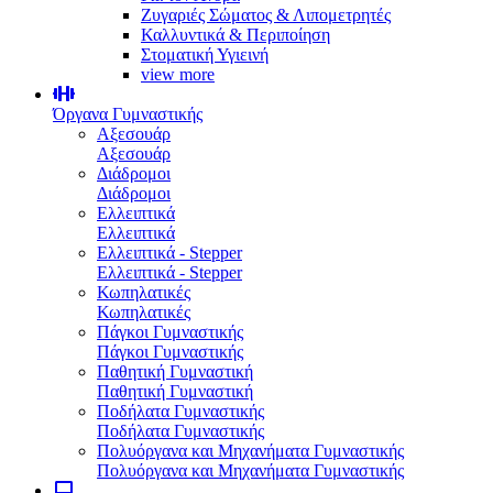
Ζυγαριές Σώματος & Λιπομετρητές
Καλλυντικά & Περιποίηση
Στοματική Υγιεινή
view more
Όργανα Γυμναστικής
Αξεσουάρ
Αξεσουάρ
Διάδρομοι
Διάδρομοι
Ελλειπτικά
Ελλειπτικά
Ελλειπτικά - Stepper
Ελλειπτικά - Stepper
Κωπηλατικές
Κωπηλατικές
Πάγκοι Γυμναστικής
Πάγκοι Γυμναστικής
Παθητική Γυμναστική
Παθητική Γυμναστική
Ποδήλατα Γυμναστικής
Ποδήλατα Γυμναστικής
Πολυόργανα και Μηχανήματα Γυμναστικής
Πολυόργανα και Μηχανήματα Γυμναστικής