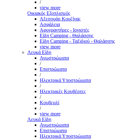
/
view more
Οικιακός Εξοπλισμός
Αξεσουάρ Κουζίνας
Ασφάλεια
Αφυγραντήρες - Ιονιστές
Είδη Camping - Θαλάσσης
Είδη Camping - Ταξιδιού - Θαλάσσης
view more
Λευκά Είδη
Ανωστρώματα
/
Επιστρώματα
/
Ηλεκτρικά Υποστρώματα
/
Ηλεκτρικές Κουβέρτες
/
Κουβερλί
/
view more
Λευκά Είδη
Ανωστρώματα
Επιστρώματα
Ηλεκτρικά Υποστρώματα