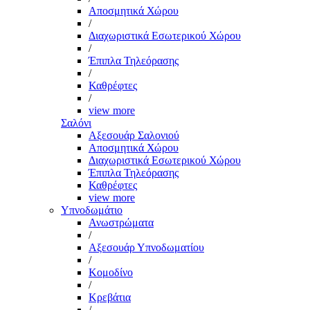
Αποσμητικά Χώρου
/
Διαχωριστικά Εσωτερικού Χώρου
/
Έπιπλα Τηλεόρασης
/
Καθρέφτες
/
view more
Σαλόνι
Αξεσουάρ Σαλονιού
Αποσμητικά Χώρου
Διαχωριστικά Εσωτερικού Χώρου
Έπιπλα Τηλεόρασης
Καθρέφτες
view more
Υπνοδωμάτιο
Ανωστρώματα
/
Αξεσουάρ Υπνοδωματίου
/
Κομοδίνο
/
Κρεβάτια
/