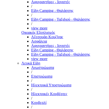
Αφυγραντήρες - Ιονιστές
/
Είδη Camping - Θαλάσσης
/
Είδη Camping - Ταξιδιού - Θαλάσσης
/
view more
Οικιακός Εξοπλισμός
Αξεσουάρ Κουζίνας
Ασφάλεια
Αφυγραντήρες - Ιονιστές
Είδη Camping - Θαλάσσης
Είδη Camping - Ταξιδιού - Θαλάσσης
view more
Λευκά Είδη
Ανωστρώματα
/
Επιστρώματα
/
Ηλεκτρικά Υποστρώματα
/
Ηλεκτρικές Κουβέρτες
/
Κουβερλί
/