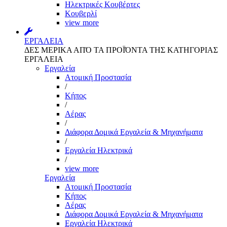
Ηλεκτρικές Κουβέρτες
Κουβερλί
view more
ΕΡΓΑΛΕΙΑ
ΔΕΣ ΜΕΡΙΚΑ ΑΠΌ ΤΑ ΠΡΟΪΌΝΤΑ ΤΗΣ ΚΑΤΗΓΟΡΙΑΣ
ΕΡΓΑΛΕΙΑ
Εργαλεία
Aτομική Προστασία
/
Kήπος
/
Αέρας
/
Διάφορα Δομικά Εργαλεία & Μηχανήματα
/
Εργαλεία Ηλεκτρικά
/
view more
Εργαλεία
Aτομική Προστασία
Kήπος
Αέρας
Διάφορα Δομικά Εργαλεία & Μηχανήματα
Εργαλεία Ηλεκτρικά