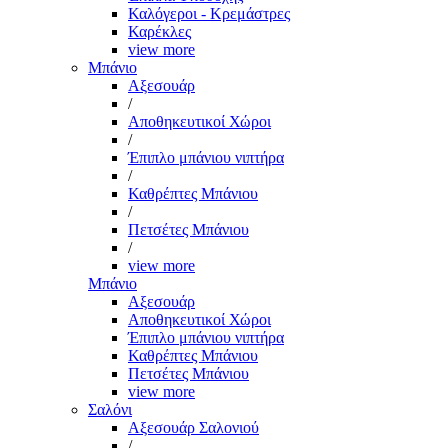
Καλόγεροι - Κρεμάστρες
Καρέκλες
view more
Μπάνιο
Αξεσουάρ
/
Αποθηκευτικοί Χώροι
/
Έπιπλο μπάνιου νιπτήρα
/
Καθρέπτες Μπάνιου
/
Πετσέτες Μπάνιου
/
view more
Μπάνιο
Αξεσουάρ
Αποθηκευτικοί Χώροι
Έπιπλο μπάνιου νιπτήρα
Καθρέπτες Μπάνιου
Πετσέτες Μπάνιου
view more
Σαλόνι
Αξεσουάρ Σαλονιού
/