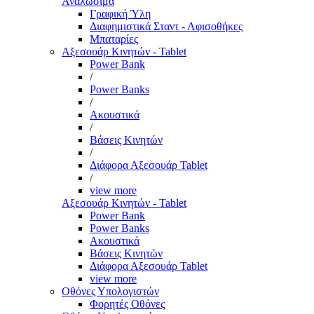
Αναλώσιμα
Γραφική Ύλη
Διαφημιστικά Σταντ - Αφισοθήκες
Μπαταρίες
Αξεσουάρ Κινητών - Tablet
Power Bank
/
Power Banks
/
Ακουστικά
/
Βάσεις Κινητών
/
Διάφορα Αξεσουάρ Tablet
/
view more
Αξεσουάρ Κινητών - Tablet
Power Bank
Power Banks
Ακουστικά
Βάσεις Κινητών
Διάφορα Αξεσουάρ Tablet
view more
Οθόνες Υπολογιστών
Φορητές Οθόνες