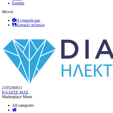
English
Μενού
Η εταιρεία μας
Κριτικές πελατών
2105200013
ΚΑΛΕΣΕ ΜΑΣ
Marketplace Menu
All categories