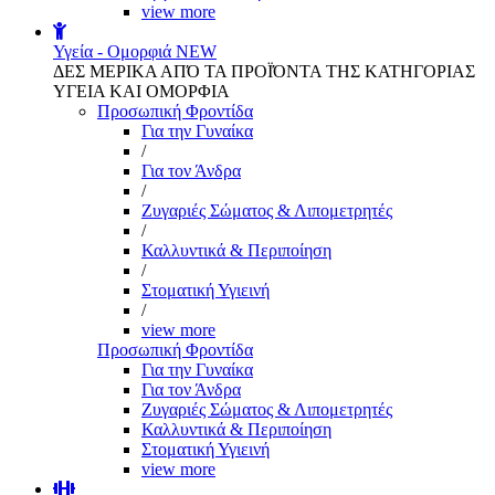
view more
Υγεία - Ομορφιά
NEW
ΔΕΣ ΜΕΡΙΚΑ ΑΠΌ ΤΑ ΠΡΟΪΌΝΤΑ ΤΗΣ ΚΑΤΗΓΟΡΙΑΣ
ΥΓΕΙΑ ΚΑΙ ΟΜΟΡΦΙΑ
Προσωπική Φροντίδα
Για την Γυναίκα
/
Για τον Άνδρα
/
Ζυγαριές Σώματος & Λιπομετρητές
/
Καλλυντικά & Περιποίηση
/
Στοματική Υγιεινή
/
view more
Προσωπική Φροντίδα
Για την Γυναίκα
Για τον Άνδρα
Ζυγαριές Σώματος & Λιπομετρητές
Καλλυντικά & Περιποίηση
Στοματική Υγιεινή
view more