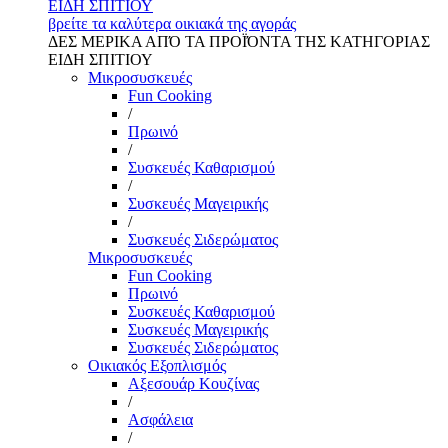
ΕΙΔΗ ΣΠΙΤΙΟΥ
βρείτε τα καλύτερα οικιακά της αγοράς
ΔΕΣ ΜΕΡΙΚΑ ΑΠΌ ΤΑ ΠΡΟΪΌΝΤΑ ΤΗΣ ΚΑΤΗΓΟΡΙΑΣ
ΕΙΔΗ ΣΠΙΤΙΟΥ
Μικροσυσκευές
Fun Cooking
/
Πρωινό
/
Συσκευές Καθαρισμού
/
Συσκευές Μαγειρικής
/
Συσκευές Σιδερώματος
Μικροσυσκευές
Fun Cooking
Πρωινό
Συσκευές Καθαρισμού
Συσκευές Μαγειρικής
Συσκευές Σιδερώματος
Οικιακός Εξοπλισμός
Αξεσουάρ Κουζίνας
/
Ασφάλεια
/