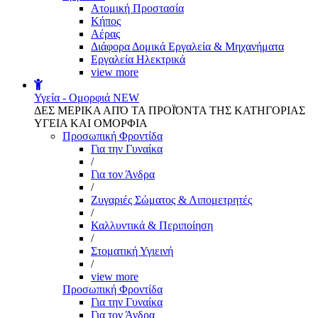
Aτομική Προστασία
Kήπος
Αέρας
Διάφορα Δομικά Εργαλεία & Μηχανήματα
Εργαλεία Ηλεκτρικά
view more
Υγεία - Ομορφιά
NEW
ΔΕΣ ΜΕΡΙΚΑ ΑΠΌ ΤΑ ΠΡΟΪΌΝΤΑ ΤΗΣ ΚΑΤΗΓΟΡΙΑΣ
ΥΓΕΙΑ ΚΑΙ ΟΜΟΡΦΙΑ
Προσωπική Φροντίδα
Για την Γυναίκα
/
Για τον Άνδρα
/
Ζυγαριές Σώματος & Λιπομετρητές
/
Καλλυντικά & Περιποίηση
/
Στοματική Υγιεινή
/
view more
Προσωπική Φροντίδα
Για την Γυναίκα
Για τον Άνδρα