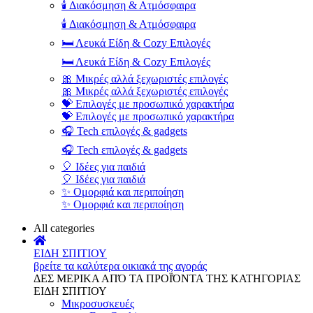
🕯️ Διακόσμηση & Ατμόσφαιρα
🕯️ Διακόσμηση & Ατμόσφαιρα
🛏️ Λευκά Είδη & Cozy Επιλογές
🛏️ Λευκά Είδη & Cozy Επιλογές
🎀 Μικρές αλλά ξεχωριστές επιλογές
🎀 Μικρές αλλά ξεχωριστές επιλογές
💝 Επιλογές με προσωπικό χαρακτήρα
💝 Επιλογές με προσωπικό χαρακτήρα
🎧 Tech επιλογές & gadgets
🎧 Tech επιλογές & gadgets
🎈 Ιδέες για παιδιά
🎈 Ιδέες για παιδιά
✨ Ομορφιά και περιποίηση
✨ Ομορφιά και περιποίηση
All categories
ΕΙΔΗ ΣΠΙΤΙΟΥ
βρείτε τα καλύτερα οικιακά της αγοράς
ΔΕΣ ΜΕΡΙΚΑ ΑΠΌ ΤΑ ΠΡΟΪΌΝΤΑ ΤΗΣ ΚΑΤΗΓΟΡΙΑΣ
ΕΙΔΗ ΣΠΙΤΙΟΥ
Μικροσυσκευές