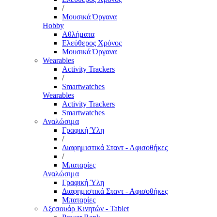
/
Μουσικά Όργανα
Hobby
Αθλήματα
Ελεύθερος Χρόνος
Μουσικά Όργανα
Wearables
Activity Trackers
/
Smartwatches
Wearables
Activity Trackers
Smartwatches
Αναλώσιμα
Γραφική Ύλη
/
Διαφημιστικά Σταντ - Αφισοθήκες
/
Μπαταρίες
Αναλώσιμα
Γραφική Ύλη
Διαφημιστικά Σταντ - Αφισοθήκες
Μπαταρίες
Αξεσουάρ Κινητών - Tablet