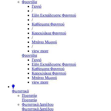
Φροντίδα
Γιογιό
/
Είδη Εκπαίδευσης Φαγητού
/
Καθίσματα Φαγητού
/
Καρεκλάκια Φαγητού
/
Μπάνιο Μωρού
/
view more
Φροντίδα
Γιογιό
Είδη Εκπαίδευσης Φαγητού
Καθίσματα Φαγητού
Καρεκλάκια Φαγητού
Μπάνιο Μωρού
view more
Φωτιστικά
Πορτατίφ
Πορτατίφ
Φωτιστικά Δαπέδου
Φωτιστικά Δαπέδου