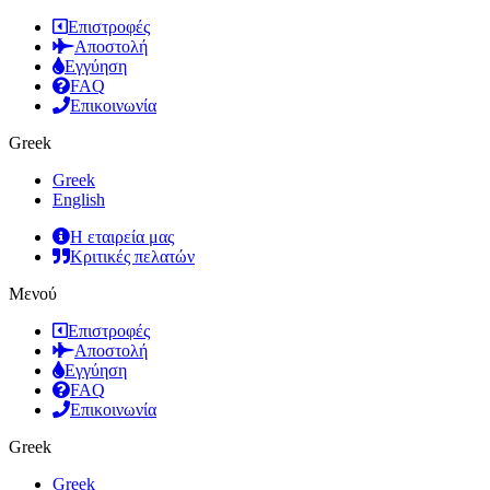
Επιστροφές
Αποστολή
Εγγύηση
FAQ
Επικοινωνία
Greek
Greek
English
Η εταιρεία μας
Κριτικές πελατών
Μενού
Επιστροφές
Αποστολή
Εγγύηση
FAQ
Επικοινωνία
Greek
Greek