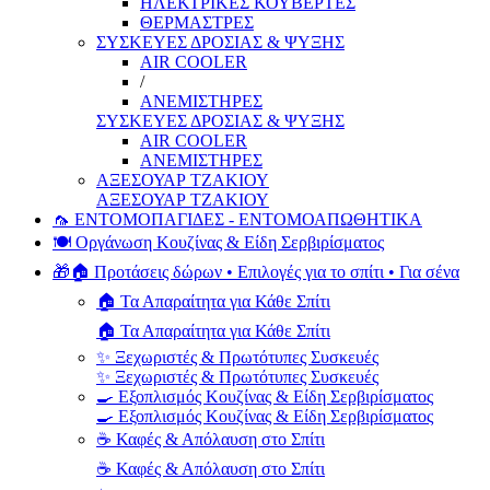
ΗΛΕΚΤΡΙΚΕΣ ΚΟΥΒΕΡΤΕΣ
ΘΕΡΜΑΣΤΡΕΣ
ΣΥΣΚΕΥΕΣ ΔΡΟΣΙΑΣ & ΨΥΞΗΣ
AIR COOLER
/
ΑΝΕΜΙΣΤΗΡΕΣ
ΣΥΣΚΕΥΕΣ ΔΡΟΣΙΑΣ & ΨΥΞΗΣ
AIR COOLER
ΑΝΕΜΙΣΤΗΡΕΣ
ΑΞΕΣΟΥΑΡ ΤΖΑΚΙΟΥ
ΑΞΕΣΟΥΑΡ ΤΖΑΚΙΟΥ
🦟 ΕΝΤΟΜΟΠΑΓΙΔΕΣ - ΕΝΤΟΜΟΑΠΩΘΗΤΙΚΑ
🍽️ Οργάνωση Κουζίνας & Είδη Σερβιρίσματος
🎁🏠 Προτάσεις δώρων • Επιλογές για το σπίτι • Για σένα
🏠 Τα Απαραίτητα για Κάθε Σπίτι
🏠 Τα Απαραίτητα για Κάθε Σπίτι
✨ Ξεχωριστές & Πρωτότυπες Συσκευές
✨ Ξεχωριστές & Πρωτότυπες Συσκευές
🍳 Εξοπλισμός Κουζίνας & Είδη Σερβιρίσματος
🍳 Εξοπλισμός Κουζίνας & Είδη Σερβιρίσματος
☕ Καφές & Απόλαυση στο Σπίτι
☕ Καφές & Απόλαυση στο Σπίτι