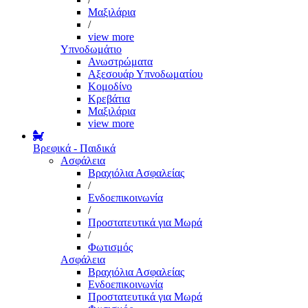
Μαξιλάρια
/
view more
Υπνοδωμάτιο
Ανωστρώματα
Αξεσουάρ Υπνοδωματίου
Κομοδίνο
Κρεβάτια
Μαξιλάρια
view more
Βρεφικά - Παιδικά
Ασφάλεια
Βραχιόλια Ασφαλείας
/
Ενδοεπικοινωνία
/
Προστατευτικά για Μωρά
/
Φωτισμός
Ασφάλεια
Βραχιόλια Ασφαλείας
Ενδοεπικοινωνία
Προστατευτικά για Μωρά