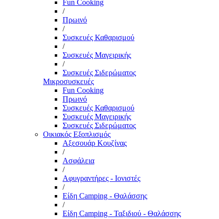
Fun Cooking
/
Πρωινό
/
Συσκευές Καθαρισμού
/
Συσκευές Μαγειρικής
/
Συσκευές Σιδερώματος
Μικροσυσκευές
Fun Cooking
Πρωινό
Συσκευές Καθαρισμού
Συσκευές Μαγειρικής
Συσκευές Σιδερώματος
Οικιακός Εξοπλισμός
Αξεσουάρ Κουζίνας
/
Ασφάλεια
/
Αφυγραντήρες - Ιονιστές
/
Είδη Camping - Θαλάσσης
/
Είδη Camping - Ταξιδιού - Θαλάσσης