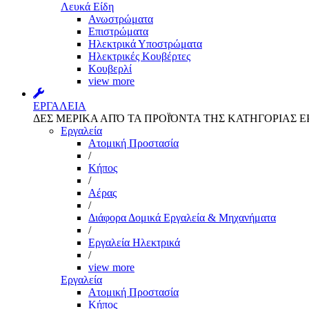
Λευκά Είδη
Ανωστρώματα
Επιστρώματα
Ηλεκτρικά Υποστρώματα
Ηλεκτρικές Κουβέρτες
Κουβερλί
view more
ΕΡΓΑΛΕΙΑ
ΔΕΣ ΜΕΡΙΚΑ ΑΠΌ ΤΑ ΠΡΟΪΌΝΤΑ ΤΗΣ ΚΑΤΗΓΟΡΙΑΣ Ε
Εργαλεία
Aτομική Προστασία
/
Kήπος
/
Αέρας
/
Διάφορα Δομικά Εργαλεία & Μηχανήματα
/
Εργαλεία Ηλεκτρικά
/
view more
Εργαλεία
Aτομική Προστασία
Kήπος