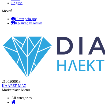
English
Μενού
Η εταιρεία μας
Κριτικές πελατών
2105200013
ΚΑΛΕΣΕ ΜΑΣ
Marketplace Menu
All categories