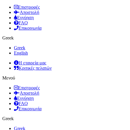
Επιστροφές
Αποστολή
Εγγύηση
FAQ
Επικοινωνία
Greek
Greek
English
Η εταιρεία μας
Κριτικές πελατών
Μενού
Επιστροφές
Αποστολή
Εγγύηση
FAQ
Επικοινωνία
Greek
Greek