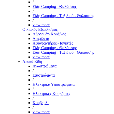
/
Είδη Camping - Θαλάσσης
/
Είδη Camping - Ταξιδιού - Θαλάσσης
/
view more
Οικιακός Εξοπλισμός
Αξεσουάρ Κουζίνας
Ασφάλεια
Αφυγραντήρες - Ιονιστές
Είδη Camping - Θαλάσσης
Είδη Camping - Ταξιδιού - Θαλάσσης
view more
Λευκά Είδη
Ανωστρώματα
/
Επιστρώματα
/
Ηλεκτρικά Υποστρώματα
/
Ηλεκτρικές Κουβέρτες
/
Κουβερλί
/
view more