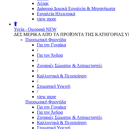
Αέρας
Διάφορα Δομικά Εργαλεία & Μηχανήματα
Εργαλεία Ηλεκτρικά
view more
Υγεία - Ομορφιά
NEW
ΔΕΣ ΜΕΡΙΚΑ ΑΠΌ ΤΑ ΠΡΟΪΌΝΤΑ ΤΗΣ ΚΑΤΗΓΟΡΙΑΣ Υ
Προσωπική Φροντίδα
Για την Γυναίκα
/
Για τον Άνδρα
/
Ζυγαριές Σώματος & Λιπομετρητές
/
Καλλυντικά & Περιποίηση
/
Στοματική Υγιεινή
/
view more
Προσωπική Φροντίδα
Για την Γυναίκα
Για τον Άνδρα
Ζυγαριές Σώματος & Λιπομετρητές
Καλλυντικά & Περιποίηση
Στοματική Υγιεινή