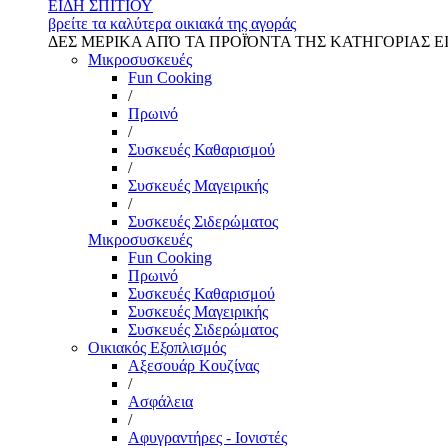
ΕΙΔΗ ΣΠΙΤΙΟΥ
βρείτε τα καλύτερα οικιακά της αγοράς
ΔΕΣ ΜΕΡΙΚΑ ΑΠΌ ΤΑ ΠΡΟΪΌΝΤΑ ΤΗΣ ΚΑΤΗΓΟΡΙΑΣ Ε
Μικροσυσκευές
Fun Cooking
/
Πρωινό
/
Συσκευές Καθαρισμού
/
Συσκευές Μαγειρικής
/
Συσκευές Σιδερώματος
Μικροσυσκευές
Fun Cooking
Πρωινό
Συσκευές Καθαρισμού
Συσκευές Μαγειρικής
Συσκευές Σιδερώματος
Οικιακός Εξοπλισμός
Αξεσουάρ Κουζίνας
/
Ασφάλεια
/
Αφυγραντήρες - Ιονιστές