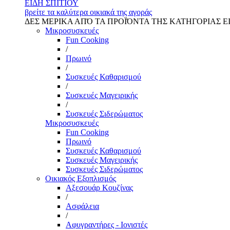
ΕΙΔΗ ΣΠΙΤΙΟΥ
βρείτε τα καλύτερα οικιακά της αγοράς
ΔΕΣ ΜΕΡΙΚΑ ΑΠΌ ΤΑ ΠΡΟΪΌΝΤΑ ΤΗΣ ΚΑΤΗΓΟΡΙΑΣ Ε
Μικροσυσκευές
Fun Cooking
/
Πρωινό
/
Συσκευές Καθαρισμού
/
Συσκευές Μαγειρικής
/
Συσκευές Σιδερώματος
Μικροσυσκευές
Fun Cooking
Πρωινό
Συσκευές Καθαρισμού
Συσκευές Μαγειρικής
Συσκευές Σιδερώματος
Οικιακός Εξοπλισμός
Αξεσουάρ Κουζίνας
/
Ασφάλεια
/
Αφυγραντήρες - Ιονιστές