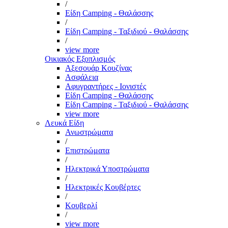
/
Είδη Camping - Θαλάσσης
/
Είδη Camping - Ταξιδιού - Θαλάσσης
/
view more
Οικιακός Εξοπλισμός
Αξεσουάρ Κουζίνας
Ασφάλεια
Αφυγραντήρες - Ιονιστές
Είδη Camping - Θαλάσσης
Είδη Camping - Ταξιδιού - Θαλάσσης
view more
Λευκά Είδη
Ανωστρώματα
/
Επιστρώματα
/
Ηλεκτρικά Υποστρώματα
/
Ηλεκτρικές Κουβέρτες
/
Κουβερλί
/
view more