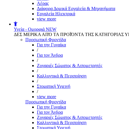
Αέρας
Διάφορα Δομικά Εργαλεία & Μηχανήματα
Εργαλεία Ηλεκτρικά
view more
Υγεία - Ομορφιά
NEW
ΔΕΣ ΜΕΡΙΚΑ ΑΠΌ ΤΑ ΠΡΟΪΌΝΤΑ ΤΗΣ ΚΑΤΗΓΟΡΙΑΣ Υ
Προσωπική Φροντίδα
Για την Γυναίκα
/
Για τον Άνδρα
/
Ζυγαριές Σώματος & Λιπομετρητές
/
Καλλυντικά & Περιποίηση
/
Στοματική Υγιεινή
/
view more
Προσωπική Φροντίδα
Για την Γυναίκα
Για τον Άνδρα
Ζυγαριές Σώματος & Λιπομετρητές
Καλλυντικά & Περιποίηση
Στοματική Υγιεινή