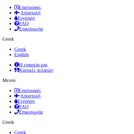
Επιστροφές
Αποστολή
Εγγύηση
FAQ
Επικοινωνία
Greek
Greek
English
Η εταιρεία μας
Κριτικές πελατών
Μενού
Επιστροφές
Αποστολή
Εγγύηση
FAQ
Επικοινωνία
Greek
Greek