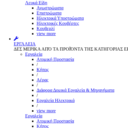
Λευκά Είδη
Ανωστρώματα
Επιστρώματα
Ηλεκτρικά Υποστρώματα
Ηλεκτρικές Κουβέρτες
Κουβερλί
view more
ΕΡΓΑΛΕΙΑ
ΔΕΣ ΜΕΡΙΚΑ ΑΠΌ ΤΑ ΠΡΟΪΌΝΤΑ ΤΗΣ ΚΑΤΗΓΟΡΙΑΣ Ε
Εργαλεία
Aτομική Προστασία
/
Kήπος
/
Αέρας
/
Διάφορα Δομικά Εργαλεία & Μηχανήματα
/
Εργαλεία Ηλεκτρικά
/
view more
Εργαλεία
Aτομική Προστασία
Kήπος