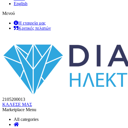
English
Μενού
Η εταιρεία μας
Κριτικές πελατών
2105200013
ΚΑΛΕΣΕ ΜΑΣ
Marketplace Menu
All categories