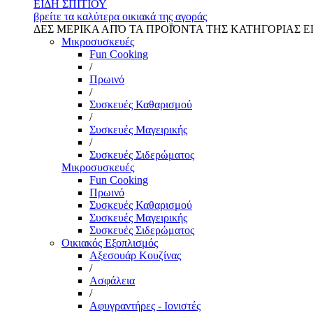
ΕΙΔΗ ΣΠΙΤΙΟΥ
βρείτε τα καλύτερα οικιακά της αγοράς
ΔΕΣ ΜΕΡΙΚΑ ΑΠΌ ΤΑ ΠΡΟΪΌΝΤΑ ΤΗΣ ΚΑΤΗΓΟΡΙΑΣ Ε
Μικροσυσκευές
Fun Cooking
/
Πρωινό
/
Συσκευές Καθαρισμού
/
Συσκευές Μαγειρικής
/
Συσκευές Σιδερώματος
Μικροσυσκευές
Fun Cooking
Πρωινό
Συσκευές Καθαρισμού
Συσκευές Μαγειρικής
Συσκευές Σιδερώματος
Οικιακός Εξοπλισμός
Αξεσουάρ Κουζίνας
/
Ασφάλεια
/
Αφυγραντήρες - Ιονιστές