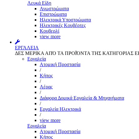
Λευκά Είδη
Ανωστρώματα
Επιστρώματα
Ηλεκτρικά Υποστρώματα
Ηλεκτρικές Κουβέρτες
Κουβερλί
view more
ΕΡΓΑΛΕΙΑ
ΔΕΣ ΜΕΡΙΚΑ ΑΠΌ ΤΑ ΠΡΟΪΌΝΤΑ ΤΗΣ ΚΑΤΗΓΟΡΙΑΣ Ε
Εργαλεία
Aτομική Προστασία
/
Kήπος
/
Αέρας
/
Διάφορα Δομικά Εργαλεία & Μηχανήματα
/
Εργαλεία Ηλεκτρικά
/
view more
Εργαλεία
Aτομική Προστασία
Kήπος