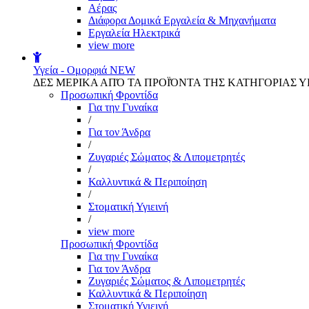
Αέρας
Διάφορα Δομικά Εργαλεία & Μηχανήματα
Εργαλεία Ηλεκτρικά
view more
Υγεία - Ομορφιά
NEW
ΔΕΣ ΜΕΡΙΚΑ ΑΠΌ ΤΑ ΠΡΟΪΌΝΤΑ ΤΗΣ ΚΑΤΗΓΟΡΙΑΣ Υ
Προσωπική Φροντίδα
Για την Γυναίκα
/
Για τον Άνδρα
/
Ζυγαριές Σώματος & Λιπομετρητές
/
Καλλυντικά & Περιποίηση
/
Στοματική Υγιεινή
/
view more
Προσωπική Φροντίδα
Για την Γυναίκα
Για τον Άνδρα
Ζυγαριές Σώματος & Λιπομετρητές
Καλλυντικά & Περιποίηση
Στοματική Υγιεινή