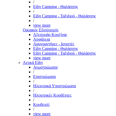
/
Είδη Camping - Θαλάσσης
/
Είδη Camping - Ταξιδιού - Θαλάσσης
/
view more
Οικιακός Εξοπλισμός
Αξεσουάρ Κουζίνας
Ασφάλεια
Αφυγραντήρες - Ιονιστές
Είδη Camping - Θαλάσσης
Είδη Camping - Ταξιδιού - Θαλάσσης
view more
Λευκά Είδη
Ανωστρώματα
/
Επιστρώματα
/
Ηλεκτρικά Υποστρώματα
/
Ηλεκτρικές Κουβέρτες
/
Κουβερλί
/
view more