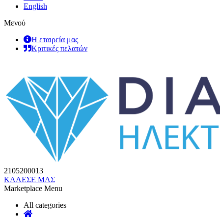
English
Μενού
Η εταιρεία μας
Κριτικές πελατών
2105200013
ΚΑΛΕΣΕ ΜΑΣ
Marketplace Menu
All categories