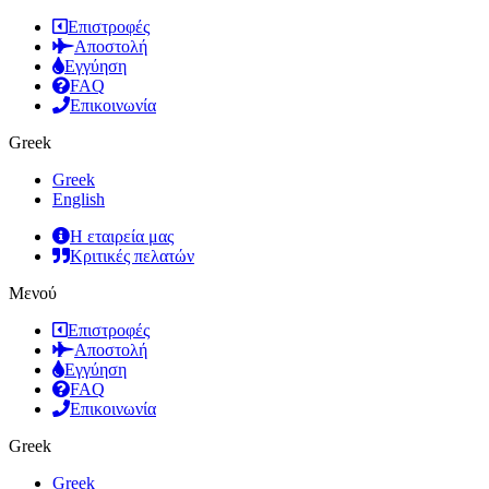
Επιστροφές
Αποστολή
Εγγύηση
FAQ
Επικοινωνία
Greek
Greek
English
Η εταιρεία μας
Κριτικές πελατών
Μενού
Επιστροφές
Αποστολή
Εγγύηση
FAQ
Επικοινωνία
Greek
Greek