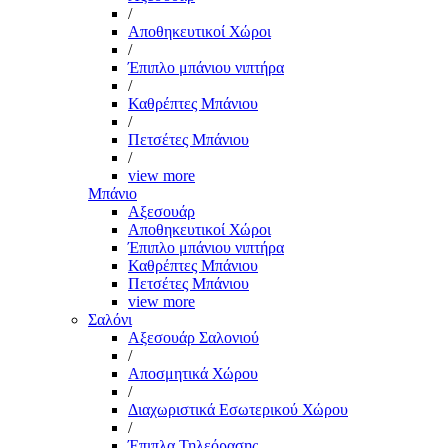
/
Αποθηκευτικοί Χώροι
/
Έπιπλο μπάνιου νιπτήρα
/
Καθρέπτες Μπάνιου
/
Πετσέτες Μπάνιου
/
view more
Μπάνιο
Αξεσουάρ
Αποθηκευτικοί Χώροι
Έπιπλο μπάνιου νιπτήρα
Καθρέπτες Μπάνιου
Πετσέτες Μπάνιου
view more
Σαλόνι
Αξεσουάρ Σαλονιού
/
Αποσμητικά Χώρου
/
Διαχωριστικά Εσωτερικού Χώρου
/
Έπιπλα Τηλεόρασης