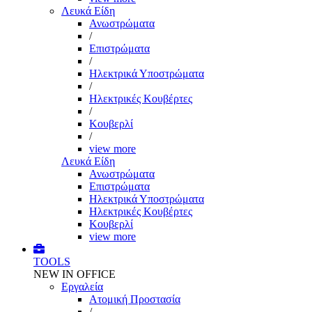
Λευκά Είδη
Ανωστρώματα
/
Επιστρώματα
/
Ηλεκτρικά Υποστρώματα
/
Ηλεκτρικές Κουβέρτες
/
Κουβερλί
/
view more
Λευκά Είδη
Ανωστρώματα
Επιστρώματα
Ηλεκτρικά Υποστρώματα
Ηλεκτρικές Κουβέρτες
Κουβερλί
view more
TOOLS
NEW IN OFFICE
Εργαλεία
Aτομική Προστασία
/