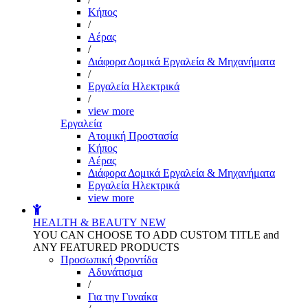
Kήπος
/
Αέρας
/
Διάφορα Δομικά Εργαλεία & Μηχανήματα
/
Εργαλεία Ηλεκτρικά
/
view more
Εργαλεία
Aτομική Προστασία
Kήπος
Αέρας
Διάφορα Δομικά Εργαλεία & Μηχανήματα
Εργαλεία Ηλεκτρικά
view more
HEALTH & BEAUTY
NEW
YOU CAN CHOOSE TO ADD CUSTOM TITLE and
ANY FEATURED PRODUCTS
Προσωπική Φροντίδα
Αδυνάτισμα
/
Για την Γυναίκα