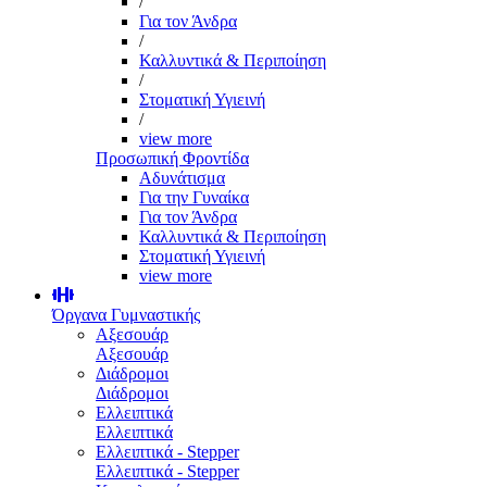
/
Για τον Άνδρα
/
Καλλυντικά & Περιποίηση
/
Στοματική Υγιεινή
/
view more
Προσωπική Φροντίδα
Αδυνάτισμα
Για την Γυναίκα
Για τον Άνδρα
Καλλυντικά & Περιποίηση
Στοματική Υγιεινή
view more
Όργανα Γυμναστικής
Αξεσουάρ
Αξεσουάρ
Διάδρομοι
Διάδρομοι
Ελλειπτικά
Ελλειπτικά
Ελλειπτικά - Stepper
Ελλειπτικά - Stepper