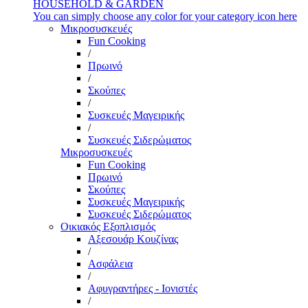
HOUSEHOLD & GARDEN
You can simply choose any color for your category icon here
Μικροσυσκευές
Fun Cooking
/
Πρωινό
/
Σκούπες
/
Συσκευές Μαγειρικής
/
Συσκευές Σιδερώματος
Μικροσυσκευές
Fun Cooking
Πρωινό
Σκούπες
Συσκευές Μαγειρικής
Συσκευές Σιδερώματος
Οικιακός Εξοπλισμός
Αξεσουάρ Κουζίνας
/
Ασφάλεια
/
Αφυγραντήρες - Ιονιστές
/