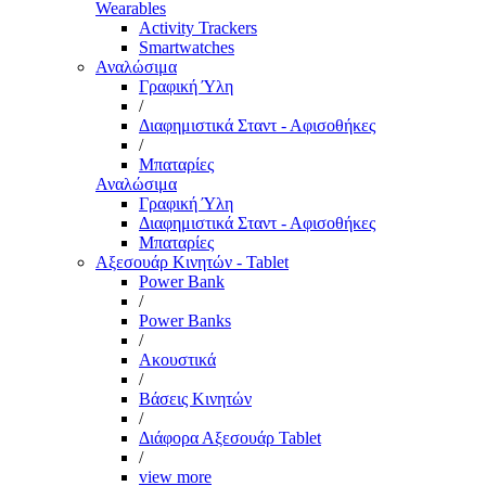
Wearables
Activity Trackers
Smartwatches
Αναλώσιμα
Γραφική Ύλη
/
Διαφημιστικά Σταντ - Αφισοθήκες
/
Μπαταρίες
Αναλώσιμα
Γραφική Ύλη
Διαφημιστικά Σταντ - Αφισοθήκες
Μπαταρίες
Αξεσουάρ Κινητών - Tablet
Power Bank
/
Power Banks
/
Ακουστικά
/
Βάσεις Κινητών
/
Διάφορα Αξεσουάρ Tablet
/
view more