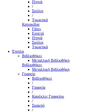
Πτηνά
/
Σκύλοι
/
Τρωκτικά
Κατοικίδια
Γάτες
Ερπετά
Πτηνά
Σκύλοι
Τρωκτικά
Έπιπλα
Βιβλιοθήκες
Μεταλλική Βιβλιοθήκη
Βιβλιοθήκες
Μεταλλική Βιβλιοθήκη
Γραφείο
Βιβλιοθήκες
/
Γραφεία
/
Καρέκλες Γραφείου
/
Σκαμπό
/