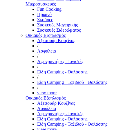
Μικροσυσκευές
Fun Cooking
Πρωινό
Σκούπες
Συσκευές Μαγειρικής
Συσκευές Σιδερώματος
Οικιακός Εξοπλισμός
Αξεσουάρ Κουζίνας
/
Ασφάλεια
/
Αφυγραντήρες - Ιονιστές
/
Είδη Camping - Θαλάσσης
/
Είδη Camping - Ταξιδιού - Θαλάσσης
/
view more
Οικιακός Εξοπλισμός
Αξεσουάρ Κουζίνας
Ασφάλεια
Αφυγραντήρες - Ιονιστές
Είδη Camping - Θαλάσσης
Είδη Camping - Ταξιδιού - Θαλάσσης
view more