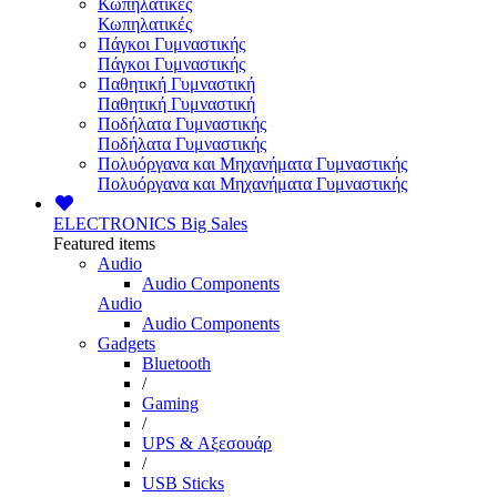
Κωπηλατικές
Κωπηλατικές
Πάγκοι Γυμναστικής
Πάγκοι Γυμναστικής
Παθητική Γυμναστική
Παθητική Γυμναστική
Ποδήλατα Γυμναστικής
Ποδήλατα Γυμναστικής
Πολυόργανα και Μηχανήματα Γυμναστικής
Πολυόργανα και Μηχανήματα Γυμναστικής
ELECTRONICS
Big Sales
Featured items
Audio
Audio Components
Audio
Audio Components
Gadgets
Bluetooth
/
Gaming
/
UPS & Αξεσουάρ
/
USB Sticks