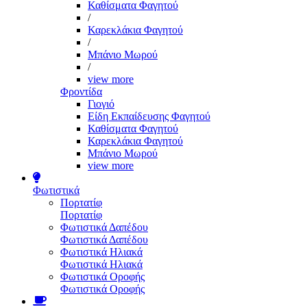
Καθίσματα Φαγητού
/
Καρεκλάκια Φαγητού
/
Μπάνιο Μωρού
/
view more
Φροντίδα
Γιογιό
Είδη Εκπαίδευσης Φαγητού
Καθίσματα Φαγητού
Καρεκλάκια Φαγητού
Μπάνιο Μωρού
view more
Φωτιστικά
Πορτατίφ
Πορτατίφ
Φωτιστικά Δαπέδου
Φωτιστικά Δαπέδου
Φωτιστικά Ηλιακά
Φωτιστικά Ηλιακά
Φωτιστικά Οροφής
Φωτιστικά Οροφής