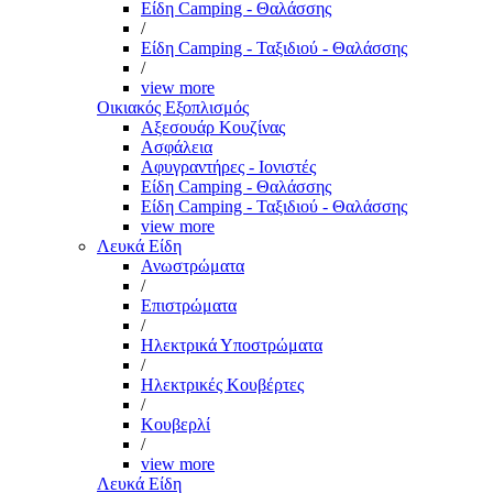
Είδη Camping - Θαλάσσης
/
Είδη Camping - Ταξιδιού - Θαλάσσης
/
view more
Οικιακός Εξοπλισμός
Αξεσουάρ Κουζίνας
Ασφάλεια
Αφυγραντήρες - Ιονιστές
Είδη Camping - Θαλάσσης
Είδη Camping - Ταξιδιού - Θαλάσσης
view more
Λευκά Είδη
Ανωστρώματα
/
Επιστρώματα
/
Ηλεκτρικά Υποστρώματα
/
Ηλεκτρικές Κουβέρτες
/
Κουβερλί
/
view more
Λευκά Είδη