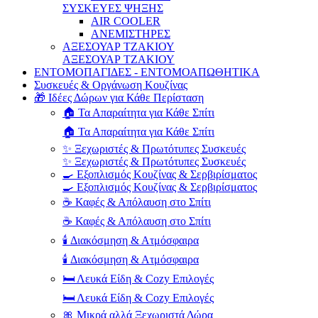
ΣΥΣΚΕΥΕΣ ΨΗΞΗΣ
AIR COOLER
ΑΝΕΜΙΣΤΗΡΕΣ
ΑΞΕΣΟΥΑΡ ΤΖΑΚΙΟΥ
ΑΞΕΣΟΥΑΡ ΤΖΑΚΙΟΥ
ΕΝΤΟΜΟΠΑΓΙΔΕΣ - ΕΝΤΟΜΟΑΠΩΘΗΤΙΚΑ
Συσκευές & Οργάνωση Κουζίνας
🎁 Ιδέες Δώρων για Κάθε Περίσταση
🏠 Τα Απαραίτητα για Κάθε Σπίτι
🏠 Τα Απαραίτητα για Κάθε Σπίτι
✨ Ξεχωριστές & Πρωτότυπες Συσκευές
✨ Ξεχωριστές & Πρωτότυπες Συσκευές
🍳 Εξοπλισμός Κουζίνας & Σερβιρίσματος
🍳 Εξοπλισμός Κουζίνας & Σερβιρίσματος
☕ Καφές & Απόλαυση στο Σπίτι
☕ Καφές & Απόλαυση στο Σπίτι
🕯️ Διακόσμηση & Ατμόσφαιρα
🕯️ Διακόσμηση & Ατμόσφαιρα
🛏️ Λευκά Είδη & Cozy Επιλογές
🛏️ Λευκά Είδη & Cozy Επιλογές
🎀 Μικρά αλλά Ξεχωριστά Δώρα