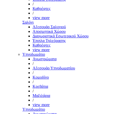
/
Καθρέφτες
/
view more
Σαλόνι
Αξεσουάρ Σαλονιού
Αποσμητικά Χώρου
Διαχωριστικά Εσωτερικού Χώρου
Έπιπλα Τηλεόρασης
Καθρέφτες
view more
Υπνοδωμάτιο
Ανωστρώματα
/
Αξεσουάρ Υπνοδωματίου
/
Κομοδίνο
/
Κρεβάτια
/
Μαξιλάρια
/
view more
Υπνοδωμάτιο
Ανωστρώματα