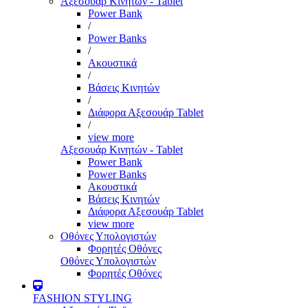
Αξεσουάρ Κινητών - Tablet
Power Bank
/
Power Banks
/
Ακουστικά
/
Βάσεις Κινητών
/
Διάφορα Αξεσουάρ Tablet
/
view more
Αξεσουάρ Κινητών - Tablet
Power Bank
Power Banks
Ακουστικά
Βάσεις Κινητών
Διάφορα Αξεσουάρ Tablet
view more
Οθόνες Υπολογιστών
Φορητές Οθόνες
Οθόνες Υπολογιστών
Φορητές Οθόνες
FASHION STYLING