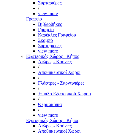
Συρταριέρες
/
view more
Γραφείο
Βιβλιοθήκες
Γραφεία
Καρέκλες Γραφείου
Σκαμπό
Συρταριέρες
view more
Εξωτερικός Χώρος - Κήπος
Αιώρες - Κούνιες
/
Αποθηκευτικοί Χώροι
/
Γλάστρες - Ζαρντινιέρες
/
Έπιπλα Εξωτερικού Χώρου
/
Θερμοκήπια
/
view more
Εξωτερικός Χώρος - Κήπος
Αιώρες - Κούνιες
Αποθηκευτικοί Χώροι