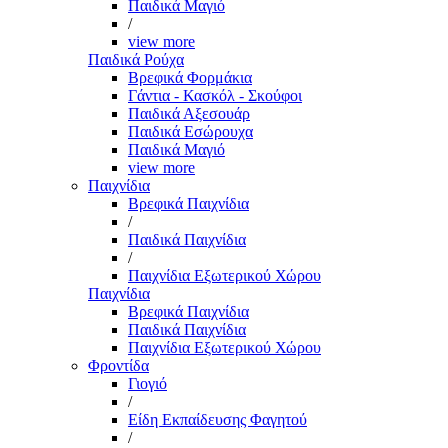
Παιδικά Μαγιό
/
view more
Παιδικά Ρούχα
Βρεφικά Φορμάκια
Γάντια - Κασκόλ - Σκούφοι
Παιδικά Αξεσουάρ
Παιδικά Εσώρουχα
Παιδικά Μαγιό
view more
Παιχνίδια
Βρεφικά Παιχνίδια
/
Παιδικά Παιχνίδια
/
Παιχνίδια Εξωτερικού Χώρου
Παιχνίδια
Βρεφικά Παιχνίδια
Παιδικά Παιχνίδια
Παιχνίδια Εξωτερικού Χώρου
Φροντίδα
Γιογιό
/
Είδη Εκπαίδευσης Φαγητού
/