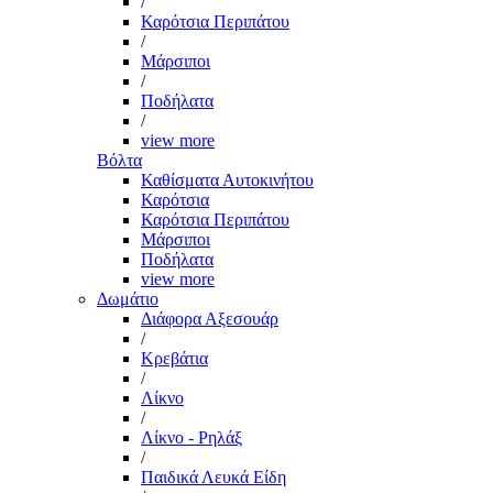
/
Καρότσια Περιπάτου
/
Μάρσιποι
/
Ποδήλατα
/
view more
Βόλτα
Καθίσματα Αυτοκινήτου
Καρότσια
Καρότσια Περιπάτου
Μάρσιποι
Ποδήλατα
view more
Δωμάτιο
Διάφορα Αξεσουάρ
/
Κρεβάτια
/
Λίκνο
/
Λίκνο - Ρηλάξ
/
Παιδικά Λευκά Είδη