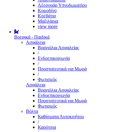
Αξεσουάρ Υπνοδωματίου
Κομοδίνο
Κρεβάτια
Μαξιλάρια
view more
Βρεφικά - Παιδικά
Ασφάλεια
Βραχιόλια Ασφαλείας
/
Ενδοεπικοινωνία
/
Προστατευτικά για Μωρά
/
Φωτισμός
Ασφάλεια
Βραχιόλια Ασφαλείας
Ενδοεπικοινωνία
Προστατευτικά για Μωρά
Φωτισμός
Βόλτα
Καθίσματα Αυτοκινήτου
/
Καρότσια