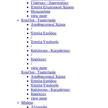
Γλάστρες - Ζαρντινιέρες
Έπιπλα Εξωτερικού Χώρου
Θερμοκήπια
view more
Κουζίνα - Τραπεζαρία
Αποθηκευτικοί Χώροι
/
Έπιπλα Εισόδου
/
Έπιπλα Υποδοχής
/
Καλόγεροι - Κρεμάστρες
/
Καρέκλες
/
view more
Κουζίνα - Τραπεζαρία
Αποθηκευτικοί Χώροι
Έπιπλα Εισόδου
Έπιπλα Υποδοχής
Καλόγεροι - Κρεμάστρες
Καρέκλες
view more
Μπάνιο
Αξεσουάρ