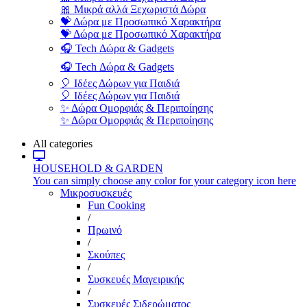
🎀 Μικρά αλλά Ξεχωριστά Δώρα
💝 Δώρα με Προσωπικό Χαρακτήρα
💝 Δώρα με Προσωπικό Χαρακτήρα
🎧 Tech Δώρα & Gadgets
🎧 Tech Δώρα & Gadgets
🎈 Ιδέες Δώρων για Παιδιά
🎈 Ιδέες Δώρων για Παιδιά
✨ Δώρα Ομορφιάς & Περιποίησης
✨ Δώρα Ομορφιάς & Περιποίησης
All categories
HOUSEHOLD & GARDEN
You can simply choose any color for your category icon here
Μικροσυσκευές
Fun Cooking
/
Πρωινό
/
Σκούπες
/
Συσκευές Μαγειρικής
/
Συσκευές Σιδερώματος