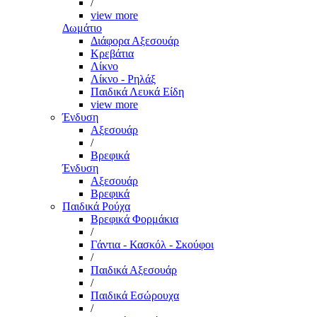
/
view more
Δωμάτιο
Διάφορα Αξεσουάρ
Κρεβάτια
Λίκνο
Λίκνο - Ρηλάξ
Παιδικά Λευκά Είδη
view more
Ένδυση
Αξεσουάρ
/
Βρεφικά
Ένδυση
Αξεσουάρ
Βρεφικά
Παιδικά Ρούχα
Βρεφικά Φορμάκια
/
Γάντια - Κασκόλ - Σκούφοι
/
Παιδικά Αξεσουάρ
/
Παιδικά Εσώρουχα
/