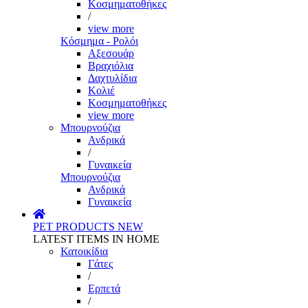
Κοσμηματοθήκες
/
view more
Κόσμημα - Ρολόι
Αξεσουάρ
Βραχιόλια
Δαχτυλίδια
Κολιέ
Κοσμηματοθήκες
view more
Μπουρνούζια
Ανδρικά
/
Γυναικεία
Μπουρνούζια
Ανδρικά
Γυναικεία
PET PRODUCTS
NEW
LATEST ITEMS IN HOME
Κατοικίδια
Γάτες
/
Ερπετά
/