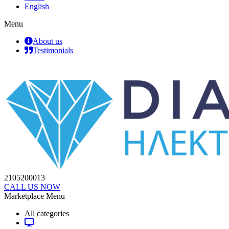
English
Menu
About us
Testimonials
2105200013
CALL US NOW
Marketplace Menu
All categories