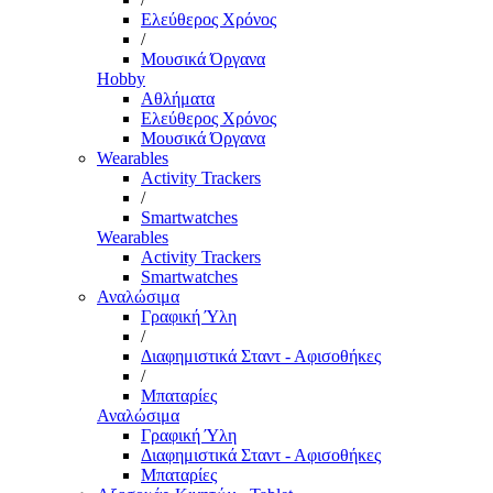
Ελεύθερος Χρόνος
/
Μουσικά Όργανα
Hobby
Αθλήματα
Ελεύθερος Χρόνος
Μουσικά Όργανα
Wearables
Activity Trackers
/
Smartwatches
Wearables
Activity Trackers
Smartwatches
Αναλώσιμα
Γραφική Ύλη
/
Διαφημιστικά Σταντ - Αφισοθήκες
/
Μπαταρίες
Αναλώσιμα
Γραφική Ύλη
Διαφημιστικά Σταντ - Αφισοθήκες
Μπαταρίες