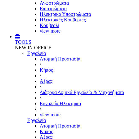
Ανωστρώματα
Επιστρώματα
Ηλεκτρικά Υποστρώματα
Ηλεκτρικές Κουβέρτες
Κουβερλί
view more
TOOLS
NEW IN OFFICE
Εργαλεία
Aτομική Προστασία
/
Kήπος
/
Αέρας
/
Διάφορα Δομικά Εργαλεία & Μηχανήματα
/
Εργαλεία Ηλεκτρικά
/
view more
Εργαλεία
Aτομική Προστασία
Kήπος
Αέρας