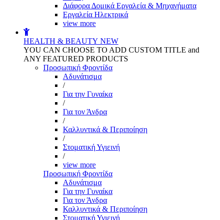
Διάφορα Δομικά Εργαλεία & Μηχανήματα
Εργαλεία Ηλεκτρικά
view more
HEALTH & BEAUTY
NEW
YOU CAN CHOOSE TO ADD CUSTOM TITLE and
ANY FEATURED PRODUCTS
Προσωπική Φροντίδα
Αδυνάτισμα
/
Για την Γυναίκα
/
Για τον Άνδρα
/
Καλλυντικά & Περιποίηση
/
Στοματική Υγιεινή
/
view more
Προσωπική Φροντίδα
Αδυνάτισμα
Για την Γυναίκα
Για τον Άνδρα
Καλλυντικά & Περιποίηση
Στοματική Υγιεινή