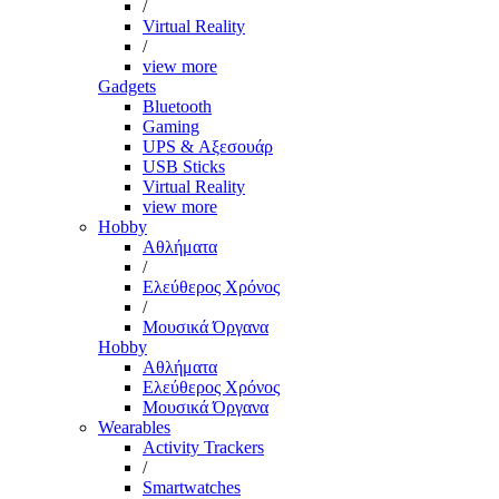
/
Virtual Reality
/
view more
Gadgets
Bluetooth
Gaming
UPS & Αξεσουάρ
USB Sticks
Virtual Reality
view more
Hobby
Αθλήματα
/
Ελεύθερος Χρόνος
/
Μουσικά Όργανα
Hobby
Αθλήματα
Ελεύθερος Χρόνος
Μουσικά Όργανα
Wearables
Activity Trackers
/
Smartwatches