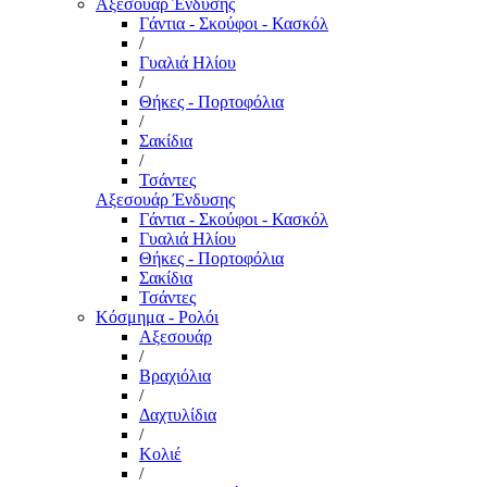
Αξεσουάρ Ένδυσης
Γάντια - Σκούφοι - Κασκόλ
/
Γυαλιά Ηλίου
/
Θήκες - Πορτοφόλια
/
Σακίδια
/
Τσάντες
Αξεσουάρ Ένδυσης
Γάντια - Σκούφοι - Κασκόλ
Γυαλιά Ηλίου
Θήκες - Πορτοφόλια
Σακίδια
Τσάντες
Κόσμημα - Ρολόι
Αξεσουάρ
/
Βραχιόλια
/
Δαχτυλίδια
/
Κολιέ
/