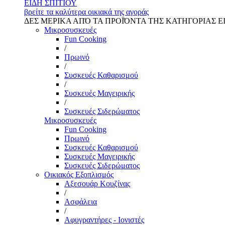
ΕΙΔΗ ΣΠΙΤΙΟΥ
βρείτε τα καλύτερα οικιακά της αγοράς
ΔΕΣ ΜΕΡΙΚΑ ΑΠΌ ΤΑ ΠΡΟΪΌΝΤΑ ΤΗΣ ΚΑΤΗΓΟΡΙΑΣ Ε
Μικροσυσκευές
Fun Cooking
/
Πρωινό
/
Συσκευές Καθαρισμού
/
Συσκευές Μαγειρικής
/
Συσκευές Σιδερώματος
Μικροσυσκευές
Fun Cooking
Πρωινό
Συσκευές Καθαρισμού
Συσκευές Μαγειρικής
Συσκευές Σιδερώματος
Οικιακός Εξοπλισμός
Αξεσουάρ Κουζίνας
/
Ασφάλεια
/
Αφυγραντήρες - Ιονιστές