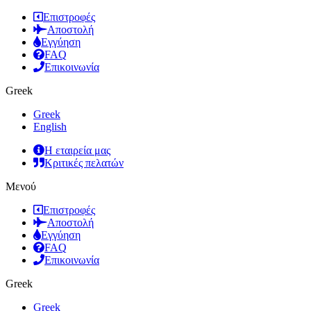
Επιστροφές
Αποστολή
Εγγύηση
FAQ
Επικοινωνία
Greek
Greek
English
Η εταιρεία μας
Κριτικές πελατών
Μενού
Επιστροφές
Αποστολή
Εγγύηση
FAQ
Επικοινωνία
Greek
Greek