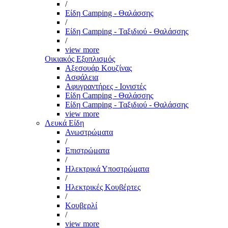
/
Είδη Camping - Θαλάσσης
/
Είδη Camping - Ταξιδιού - Θαλάσσης
/
view more
Οικιακός Εξοπλισμός
Αξεσουάρ Κουζίνας
Ασφάλεια
Αφυγραντήρες - Ιονιστές
Είδη Camping - Θαλάσσης
Είδη Camping - Ταξιδιού - Θαλάσσης
view more
Λευκά Είδη
Ανωστρώματα
/
Επιστρώματα
/
Ηλεκτρικά Υποστρώματα
/
Ηλεκτρικές Κουβέρτες
/
Κουβερλί
/
view more