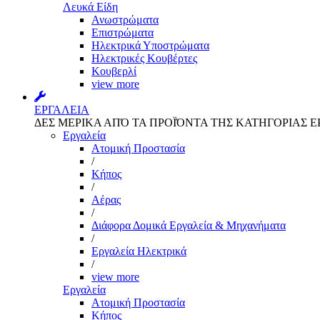
Λευκά Είδη
Ανωστρώματα
Επιστρώματα
Ηλεκτρικά Υποστρώματα
Ηλεκτρικές Κουβέρτες
Κουβερλί
view more
ΕΡΓΑΛΕΙΑ
ΔΕΣ ΜΕΡΙΚΑ ΑΠΌ ΤΑ ΠΡΟΪΌΝΤΑ ΤΗΣ ΚΑΤΗΓΟΡΙΑΣ Ε
Εργαλεία
Aτομική Προστασία
/
Kήπος
/
Αέρας
/
Διάφορα Δομικά Εργαλεία & Μηχανήματα
/
Εργαλεία Ηλεκτρικά
/
view more
Εργαλεία
Aτομική Προστασία
Kήπος