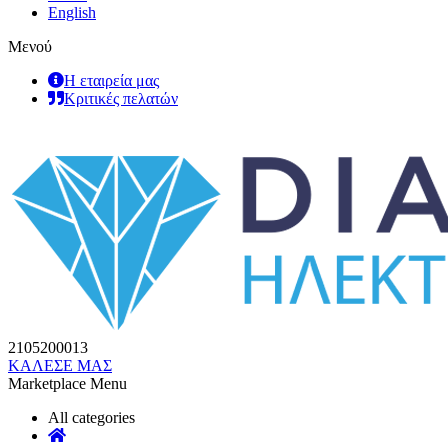
English
Μενού
Η εταιρεία μας
Κριτικές πελατών
2105200013
ΚΑΛΕΣΕ ΜΑΣ
Marketplace Menu
All categories