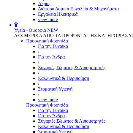
Αέρας
Διάφορα Δομικά Εργαλεία & Μηχανήματα
Εργαλεία Ηλεκτρικά
view more
Υγεία - Ομορφιά
NEW
ΔΕΣ ΜΕΡΙΚΑ ΑΠΌ ΤΑ ΠΡΟΪΌΝΤΑ ΤΗΣ ΚΑΤΗΓΟΡΙΑΣ Υ
Προσωπική Φροντίδα
Για την Γυναίκα
/
Για τον Άνδρα
/
Ζυγαριές Σώματος & Λιπομετρητές
/
Καλλυντικά & Περιποίηση
/
Στοματική Υγιεινή
/
view more
Προσωπική Φροντίδα
Για την Γυναίκα
Για τον Άνδρα
Ζυγαριές Σώματος & Λιπομετρητές
Καλλυντικά & Περιποίηση
Στοματική Υγιεινή