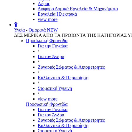
Αέρας
Διάφορα Δομικά Εργαλεία & Μηχανήματα
Εργαλεία Ηλεκτρικά
view more
Υγεία - Ομορφιά
NEW
ΔΕΣ ΜΕΡΙΚΑ ΑΠΌ ΤΑ ΠΡΟΪΌΝΤΑ ΤΗΣ ΚΑΤΗΓΟΡΙΑΣ Υ
Προσωπική Φροντίδα
Για την Γυναίκα
/
Για τον Άνδρα
/
Ζυγαριές Σώματος & Λιπομετρητές
/
Καλλυντικά & Περιποίηση
/
Στοματική Υγιεινή
/
view more
Προσωπική Φροντίδα
Για την Γυναίκα
Για τον Άνδρα
Ζυγαριές Σώματος & Λιπομετρητές
Καλλυντικά & Περιποίηση
Στοματική Υγιεινή