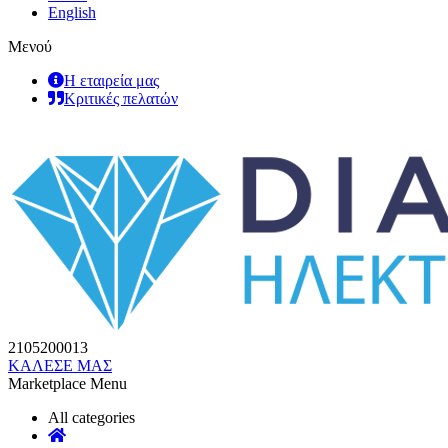
English
Μενού
Η εταιρεία μας
Κριτικές πελατών
2105200013
ΚΑΛΕΣΕ ΜΑΣ
Marketplace Menu
All categories