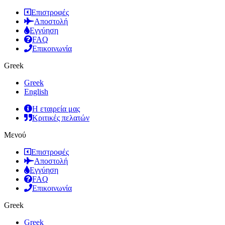
Επιστροφές
Αποστολή
Εγγύηση
FAQ
Επικοινωνία
Greek
Greek
English
Η εταιρεία μας
Κριτικές πελατών
Μενού
Επιστροφές
Αποστολή
Εγγύηση
FAQ
Επικοινωνία
Greek
Greek