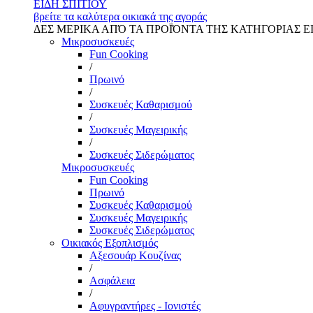
ΕΙΔΗ ΣΠΙΤΙΟΥ
βρείτε τα καλύτερα οικιακά της αγοράς
ΔΕΣ ΜΕΡΙΚΑ ΑΠΌ ΤΑ ΠΡΟΪΌΝΤΑ ΤΗΣ ΚΑΤΗΓΟΡΙΑΣ Ε
Μικροσυσκευές
Fun Cooking
/
Πρωινό
/
Συσκευές Καθαρισμού
/
Συσκευές Μαγειρικής
/
Συσκευές Σιδερώματος
Μικροσυσκευές
Fun Cooking
Πρωινό
Συσκευές Καθαρισμού
Συσκευές Μαγειρικής
Συσκευές Σιδερώματος
Οικιακός Εξοπλισμός
Αξεσουάρ Κουζίνας
/
Ασφάλεια
/
Αφυγραντήρες - Ιονιστές