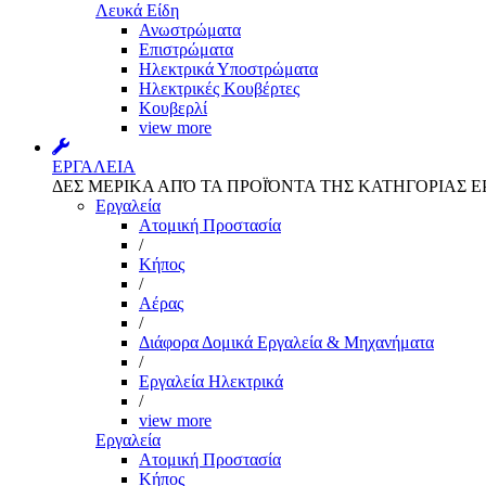
Λευκά Είδη
Ανωστρώματα
Επιστρώματα
Ηλεκτρικά Υποστρώματα
Ηλεκτρικές Κουβέρτες
Κουβερλί
view more
ΕΡΓΑΛΕΙΑ
ΔΕΣ ΜΕΡΙΚΑ ΑΠΌ ΤΑ ΠΡΟΪΌΝΤΑ ΤΗΣ ΚΑΤΗΓΟΡΙΑΣ Ε
Εργαλεία
Aτομική Προστασία
/
Kήπος
/
Αέρας
/
Διάφορα Δομικά Εργαλεία & Μηχανήματα
/
Εργαλεία Ηλεκτρικά
/
view more
Εργαλεία
Aτομική Προστασία
Kήπος