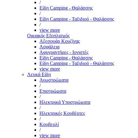
/
Είδη Camping - Θαλάσσης
/
Είδη Camping - Ταξιδιού - Θαλάσσης
/
view more
Οικιακός Εξοπλισμός
Αξεσουάρ Κουζίνας
Ασφάλεια
Αφυγραντήρες - Ιονιστές
Είδη Camping - Θαλάσσης
Είδη Camping - Ταξιδιού - Θαλάσσης
view more
Λευκά Είδη
Ανωστρώματα
/
Επιστρώματα
/
Ηλεκτρικά Υποστρώματα
/
Ηλεκτρικές Κουβέρτες
/
Κουβερλί
/
view more