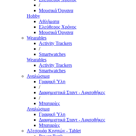
/
Μουσικά Όργανα
Hobby
Αθλήματα
Ελεύθερος Χρόνος
Μουσικά Όργανα
Wearables
Activity Trackers
/
Smartwatches
Wearables
Activity Trackers
Smartwatches
Αναλώσιμα
Γραφική Ύλη
/
Διαφημιστικά Σταντ - Αφισοθήκες
/
Μπαταρίες
Αναλώσιμα
Γραφική Ύλη
Διαφημιστικά Σταντ - Αφισοθήκες
Μπαταρίες
Αξεσουάρ Κινητών - Tablet