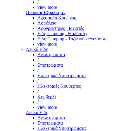
/
view more
Οικιακός Εξοπλισμός
Αξεσουάρ Κουζίνας
Ασφάλεια
Αφυγραντήρες - Ιονιστές
Είδη Camping - Θαλάσσης
Είδη Camping - Ταξιδιού - Θαλάσσης
view more
Λευκά Είδη
Ανωστρώματα
/
Επιστρώματα
/
Ηλεκτρικά Υποστρώματα
/
Ηλεκτρικές Κουβέρτες
/
Κουβερλί
/
view more
Λευκά Είδη
Ανωστρώματα
Επιστρώματα
Ηλεκτρικά Υποστρώματα