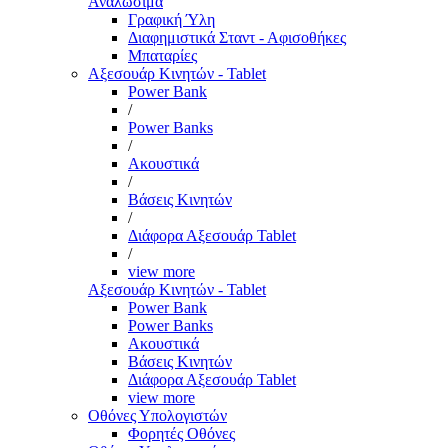
Αναλώσιμα
Γραφική Ύλη
Διαφημιστικά Σταντ - Αφισοθήκες
Μπαταρίες
Αξεσουάρ Κινητών - Tablet
Power Bank
/
Power Banks
/
Ακουστικά
/
Βάσεις Κινητών
/
Διάφορα Αξεσουάρ Tablet
/
view more
Αξεσουάρ Κινητών - Tablet
Power Bank
Power Banks
Ακουστικά
Βάσεις Κινητών
Διάφορα Αξεσουάρ Tablet
view more
Οθόνες Υπολογιστών
Φορητές Οθόνες