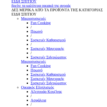
ΕΙΔΗ ΣΠΙΤΙΟΥ
βρείτε τα καλύτερα οικιακά της αγοράς
ΔΕΣ ΜΕΡΙΚΑ ΑΠΌ ΤΑ ΠΡΟΪΌΝΤΑ ΤΗΣ ΚΑΤΗΓΟΡΙΑΣ
ΕΙΔΗ ΣΠΙΤΙΟΥ
Μικροσυσκευές
Fun Cooking
/
Πρωινό
/
Συσκευές Καθαρισμού
/
Συσκευές Μαγειρικής
/
Συσκευές Σιδερώματος
Μικροσυσκευές
Fun Cooking
Πρωινό
Συσκευές Καθαρισμού
Συσκευές Μαγειρικής
Συσκευές Σιδερώματος
Οικιακός Εξοπλισμός
Αξεσουάρ Κουζίνας
/
Ασφάλεια
/