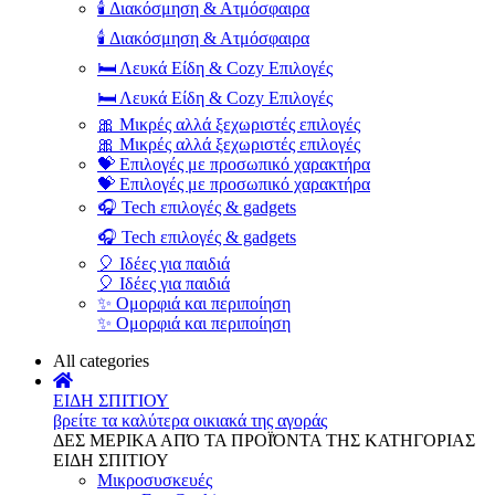
🕯️ Διακόσμηση & Ατμόσφαιρα
🕯️ Διακόσμηση & Ατμόσφαιρα
🛏️ Λευκά Είδη & Cozy Επιλογές
🛏️ Λευκά Είδη & Cozy Επιλογές
🎀 Μικρές αλλά ξεχωριστές επιλογές
🎀 Μικρές αλλά ξεχωριστές επιλογές
💝 Επιλογές με προσωπικό χαρακτήρα
💝 Επιλογές με προσωπικό χαρακτήρα
🎧 Tech επιλογές & gadgets
🎧 Tech επιλογές & gadgets
🎈 Ιδέες για παιδιά
🎈 Ιδέες για παιδιά
✨ Ομορφιά και περιποίηση
✨ Ομορφιά και περιποίηση
All categories
ΕΙΔΗ ΣΠΙΤΙΟΥ
βρείτε τα καλύτερα οικιακά της αγοράς
ΔΕΣ ΜΕΡΙΚΑ ΑΠΌ ΤΑ ΠΡΟΪΌΝΤΑ ΤΗΣ ΚΑΤΗΓΟΡΙΑΣ
ΕΙΔΗ ΣΠΙΤΙΟΥ
Μικροσυσκευές