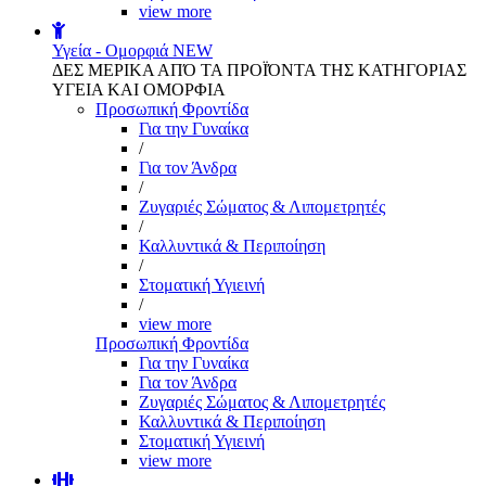
view more
Υγεία - Ομορφιά
NEW
ΔΕΣ ΜΕΡΙΚΑ ΑΠΌ ΤΑ ΠΡΟΪΌΝΤΑ ΤΗΣ ΚΑΤΗΓΟΡΙΑΣ
ΥΓΕΙΑ ΚΑΙ ΟΜΟΡΦΙΑ
Προσωπική Φροντίδα
Για την Γυναίκα
/
Για τον Άνδρα
/
Ζυγαριές Σώματος & Λιπομετρητές
/
Καλλυντικά & Περιποίηση
/
Στοματική Υγιεινή
/
view more
Προσωπική Φροντίδα
Για την Γυναίκα
Για τον Άνδρα
Ζυγαριές Σώματος & Λιπομετρητές
Καλλυντικά & Περιποίηση
Στοματική Υγιεινή
view more