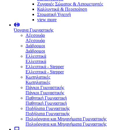
Ζυγαριές Σώματος & Λιπομετρητές
Καλλυντικά & Περιποίηση
Στοματική Υγιεινή
view more
Όργανα Γυμναστικής
Αξεσουάρ
Αξεσουάρ
Διάδρομοι
Διάδρομοι
Ελλειπτικά
Ελλειπτικά
Ελλειπτικά - Stepper
Ελλειπτικά - Stepper
Κωπηλατικές
Κωπηλατικές
Πάγκοι Γυμναστικής
Πάγκοι Γυμναστικής
Παθητική Γυμναστική
Παθητική Γυμναστική
Ποδήλατα Γυμναστικής
Ποδήλατα Γυμναστικής
Πολυόργανα και Μηχανήματα Γυμναστικής
Πολυόργανα και Μηχανήματα Γυμναστικής