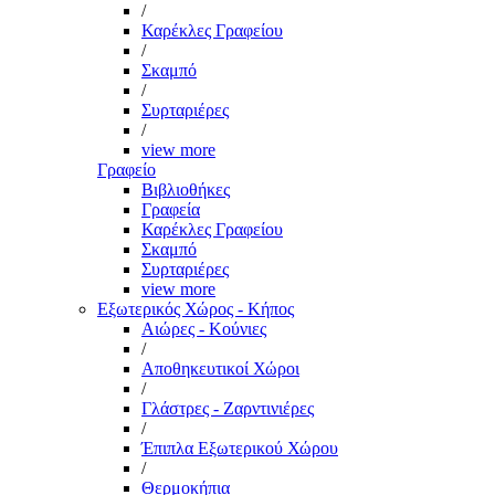
/
Καρέκλες Γραφείου
/
Σκαμπό
/
Συρταριέρες
/
view more
Γραφείο
Βιβλιοθήκες
Γραφεία
Καρέκλες Γραφείου
Σκαμπό
Συρταριέρες
view more
Εξωτερικός Χώρος - Κήπος
Αιώρες - Κούνιες
/
Αποθηκευτικοί Χώροι
/
Γλάστρες - Ζαρντινιέρες
/
Έπιπλα Εξωτερικού Χώρου
/
Θερμοκήπια