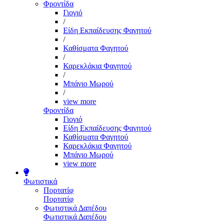
Φροντίδα
Γιογιό
/
Είδη Εκπαίδευσης Φαγητού
/
Καθίσματα Φαγητού
/
Καρεκλάκια Φαγητού
/
Μπάνιο Μωρού
/
view more
Φροντίδα
Γιογιό
Είδη Εκπαίδευσης Φαγητού
Καθίσματα Φαγητού
Καρεκλάκια Φαγητού
Μπάνιο Μωρού
view more
Φωτιστικά
Πορτατίφ
Πορτατίφ
Φωτιστικά Δαπέδου
Φωτιστικά Δαπέδου