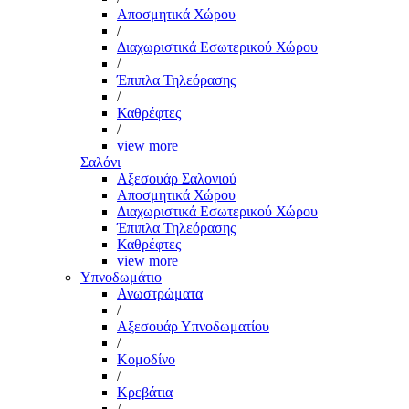
Αποσμητικά Χώρου
/
Διαχωριστικά Εσωτερικού Χώρου
/
Έπιπλα Τηλεόρασης
/
Καθρέφτες
/
view more
Σαλόνι
Αξεσουάρ Σαλονιού
Αποσμητικά Χώρου
Διαχωριστικά Εσωτερικού Χώρου
Έπιπλα Τηλεόρασης
Καθρέφτες
view more
Υπνοδωμάτιο
Ανωστρώματα
/
Αξεσουάρ Υπνοδωματίου
/
Κομοδίνο
/
Κρεβάτια
/