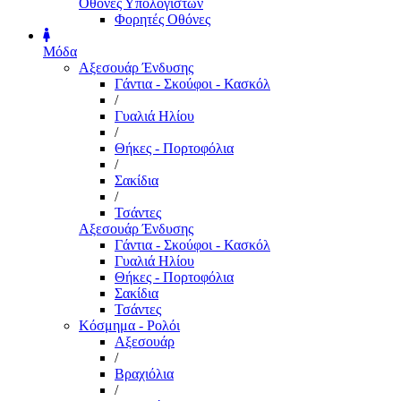
Οθόνες Υπολογιστών
Φορητές Οθόνες
Μόδα
Αξεσουάρ Ένδυσης
Γάντια - Σκούφοι - Κασκόλ
/
Γυαλιά Ηλίου
/
Θήκες - Πορτοφόλια
/
Σακίδια
/
Τσάντες
Αξεσουάρ Ένδυσης
Γάντια - Σκούφοι - Κασκόλ
Γυαλιά Ηλίου
Θήκες - Πορτοφόλια
Σακίδια
Τσάντες
Κόσμημα - Ρολόι
Αξεσουάρ
/
Βραχιόλια
/