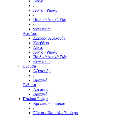
Λίκνο
/
Λίκνο - Ρηλάξ
/
Παιδικά Λευκά Είδη
/
view more
Δωμάτιο
Διάφορα Αξεσουάρ
Κρεβάτια
Λίκνο
Λίκνο - Ρηλάξ
Παιδικά Λευκά Είδη
view more
Ένδυση
Αξεσουάρ
/
Βρεφικά
Ένδυση
Αξεσουάρ
Βρεφικά
Παιδικά Ρούχα
Βρεφικά Φορμάκια
/
Γάντια - Κασκόλ - Σκούφοι