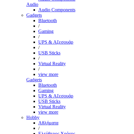
Audio
Audio Components
Gadgets
Bluetooth
/
Gaming
/
UPS & Αξεσουάρ
/
USB Sticks
/
Virtual Reality
/
view more
Gadgets
Bluetooth
Gaming
UPS & Αξεσουάρ
USB Sticks
Virtual Reality
view more
Hobby
Αθλήματα
/
Ελεύθερος Χρόνος