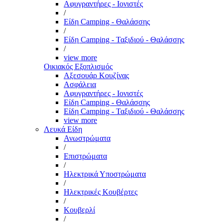
Αφυγραντήρες - Ιονιστές
/
Είδη Camping - Θαλάσσης
/
Είδη Camping - Ταξιδιού - Θαλάσσης
/
view more
Οικιακός Εξοπλισμός
Αξεσουάρ Κουζίνας
Ασφάλεια
Αφυγραντήρες - Ιονιστές
Είδη Camping - Θαλάσσης
Είδη Camping - Ταξιδιού - Θαλάσσης
view more
Λευκά Είδη
Ανωστρώματα
/
Επιστρώματα
/
Ηλεκτρικά Υποστρώματα
/
Ηλεκτρικές Κουβέρτες
/
Κουβερλί
/