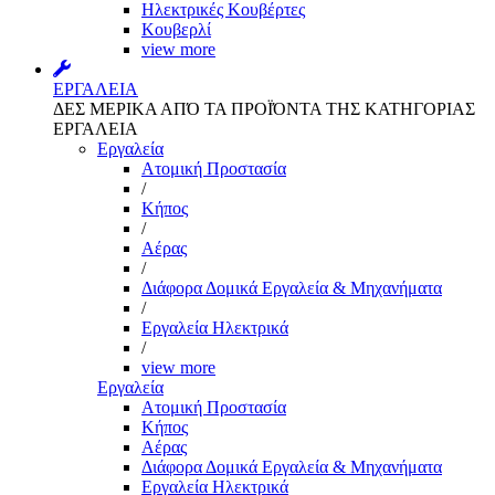
Ηλεκτρικές Κουβέρτες
Κουβερλί
view more
ΕΡΓΑΛΕΙΑ
ΔΕΣ ΜΕΡΙΚΑ ΑΠΌ ΤΑ ΠΡΟΪΌΝΤΑ ΤΗΣ ΚΑΤΗΓΟΡΙΑΣ
ΕΡΓΑΛΕΙΑ
Εργαλεία
Aτομική Προστασία
/
Kήπος
/
Αέρας
/
Διάφορα Δομικά Εργαλεία & Μηχανήματα
/
Εργαλεία Ηλεκτρικά
/
view more
Εργαλεία
Aτομική Προστασία
Kήπος
Αέρας
Διάφορα Δομικά Εργαλεία & Μηχανήματα
Εργαλεία Ηλεκτρικά