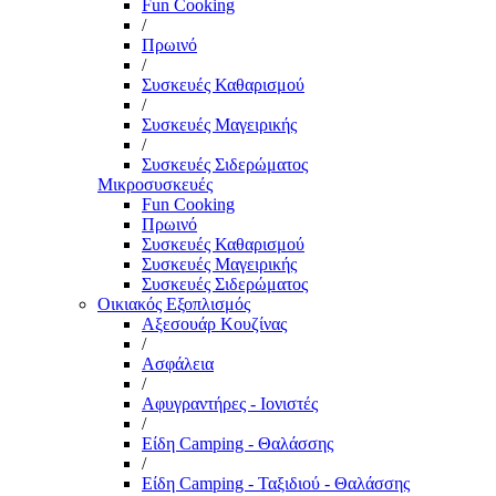
Fun Cooking
/
Πρωινό
/
Συσκευές Καθαρισμού
/
Συσκευές Μαγειρικής
/
Συσκευές Σιδερώματος
Μικροσυσκευές
Fun Cooking
Πρωινό
Συσκευές Καθαρισμού
Συσκευές Μαγειρικής
Συσκευές Σιδερώματος
Οικιακός Εξοπλισμός
Αξεσουάρ Κουζίνας
/
Ασφάλεια
/
Αφυγραντήρες - Ιονιστές
/
Είδη Camping - Θαλάσσης
/
Είδη Camping - Ταξιδιού - Θαλάσσης