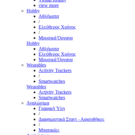
view more
Hobby
Αθλήματα
/
Ελεύθερος Χρόνος
/
Μουσικά Όργανα
Hobby
Αθλήματα
Ελεύθερος Χρόνος
Μουσικά Όργανα
Wearables
Activity Trackers
/
Smartwatches
Wearables
Activity Trackers
Smartwatches
Αναλώσιμα
Γραφική Ύλη
/
Διαφημιστικά Σταντ - Αφισοθήκες
/
Μπαταρίες