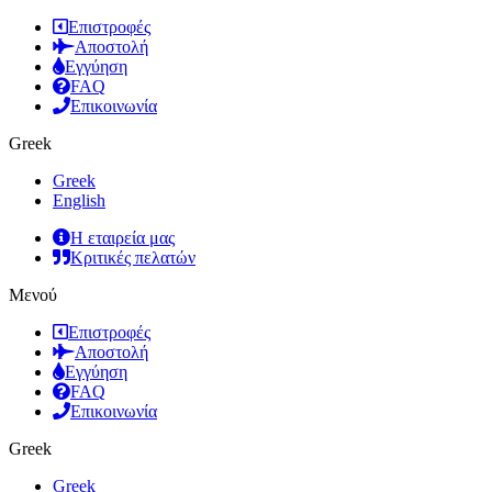
Επιστροφές
Αποστολή
Εγγύηση
FAQ
Επικοινωνία
Greek
Greek
English
Η εταιρεία μας
Κριτικές πελατών
Μενού
Επιστροφές
Αποστολή
Εγγύηση
FAQ
Επικοινωνία
Greek
Greek