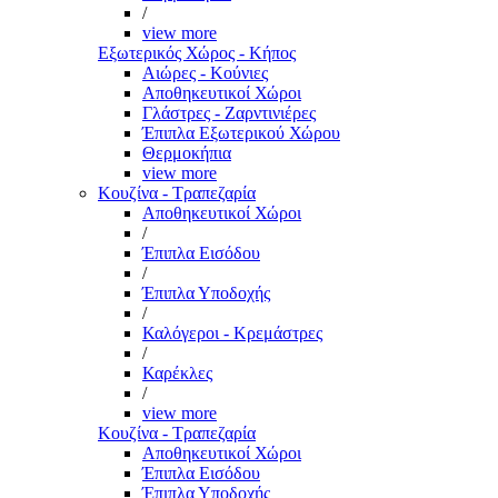
/
view more
Εξωτερικός Χώρος - Κήπος
Αιώρες - Κούνιες
Αποθηκευτικοί Χώροι
Γλάστρες - Ζαρντινιέρες
Έπιπλα Εξωτερικού Χώρου
Θερμοκήπια
view more
Κουζίνα - Τραπεζαρία
Αποθηκευτικοί Χώροι
/
Έπιπλα Εισόδου
/
Έπιπλα Υποδοχής
/
Καλόγεροι - Κρεμάστρες
/
Καρέκλες
/
view more
Κουζίνα - Τραπεζαρία
Αποθηκευτικοί Χώροι
Έπιπλα Εισόδου
Έπιπλα Υποδοχής