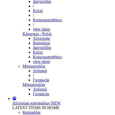
Δαχτυλίδια
/
Κολιέ
/
Κοσμηματοθήκες
/
view more
Κόσμημα - Ρολόι
Αξεσουάρ
Βραχιόλια
Δαχτυλίδια
Κολιέ
Κοσμηματοθήκες
view more
Μπουρνούζια
Ανδρικά
/
Γυναικεία
Μπουρνούζια
Ανδρικά
Γυναικεία
Αξεσουαρ κατοικιδιων
NEW
LATEST ITEMS IN HOME
Κατοικίδια