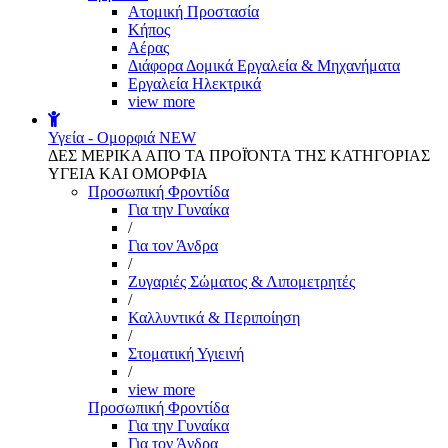
Aτομική Προστασία
Kήπος
Αέρας
Διάφορα Δομικά Εργαλεία & Μηχανήματα
Εργαλεία Ηλεκτρικά
view more
Υγεία - Ομορφιά
NEW
ΔΕΣ ΜΕΡΙΚΑ ΑΠΌ ΤΑ ΠΡΟΪΌΝΤΑ ΤΗΣ ΚΑΤΗΓΟΡΙΑΣ
ΥΓΕΙΑ ΚΑΙ ΟΜΟΡΦΙΑ
Προσωπική Φροντίδα
Για την Γυναίκα
/
Για τον Άνδρα
/
Ζυγαριές Σώματος & Λιπομετρητές
/
Καλλυντικά & Περιποίηση
/
Στοματική Υγιεινή
/
view more
Προσωπική Φροντίδα
Για την Γυναίκα
Για τον Άνδρα