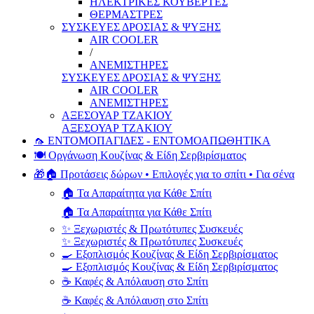
ΗΛΕΚΤΡΙΚΕΣ ΚΟΥΒΕΡΤΕΣ
ΘΕΡΜΑΣΤΡΕΣ
ΣΥΣΚΕΥΕΣ ΔΡΟΣΙΑΣ & ΨΥΞΗΣ
AIR COOLER
/
ΑΝΕΜΙΣΤΗΡΕΣ
ΣΥΣΚΕΥΕΣ ΔΡΟΣΙΑΣ & ΨΥΞΗΣ
AIR COOLER
ΑΝΕΜΙΣΤΗΡΕΣ
ΑΞΕΣΟΥΑΡ ΤΖΑΚΙΟΥ
ΑΞΕΣΟΥΑΡ ΤΖΑΚΙΟΥ
🦟 ΕΝΤΟΜΟΠΑΓΙΔΕΣ - ΕΝΤΟΜΟΑΠΩΘΗΤΙΚΑ
🍽️ Οργάνωση Κουζίνας & Είδη Σερβιρίσματος
🎁🏠 Προτάσεις δώρων • Επιλογές για το σπίτι • Για σένα
🏠 Τα Απαραίτητα για Κάθε Σπίτι
🏠 Τα Απαραίτητα για Κάθε Σπίτι
✨ Ξεχωριστές & Πρωτότυπες Συσκευές
✨ Ξεχωριστές & Πρωτότυπες Συσκευές
🍳 Εξοπλισμός Κουζίνας & Είδη Σερβιρίσματος
🍳 Εξοπλισμός Κουζίνας & Είδη Σερβιρίσματος
☕ Καφές & Απόλαυση στο Σπίτι
☕ Καφές & Απόλαυση στο Σπίτι