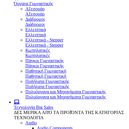
Όργανα Γυμναστικής
Αξεσουάρ
Αξεσουάρ
Διάδρομοι
Διάδρομοι
Ελλειπτικά
Ελλειπτικά
Ελλειπτικά - Stepper
Ελλειπτικά - Stepper
Κωπηλατικές
Κωπηλατικές
Πάγκοι Γυμναστικής
Πάγκοι Γυμναστικής
Παθητική Γυμναστική
Παθητική Γυμναστική
Ποδήλατα Γυμναστικής
Ποδήλατα Γυμναστικής
Πολυόργανα και Μηχανήματα Γυμναστικής
Πολυόργανα και Μηχανήματα Γυμναστικής
Τεχνολογία
Big Sales
ΔΕΣ ΜΕΡΙΚΑ ΑΠΌ ΤΑ ΠΡΟΪΌΝΤΑ ΤΗΣ ΚΑΤΗΓΟΡΙΑΣ
ΤΕΧΝΟΛΟΓΙΑ
Audio
Audio Components