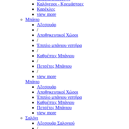
Καλόγεροι - Κρεμάστρες
Καρέκλες
view more
Μπάνιο
Αξεσουάρ
/
Αποθηκευτικοί Χώροι
/
Έπιπλο μπάνιου νιπτήρα
/
Καθρέπτες Μπάνιου
/
Πετσέτες Μπάνιου
/
view more
Μπάνιο
Αξεσουάρ
Αποθηκευτικοί Χώροι
Έπιπλο μπάνιου νιπτήρα
Καθρέπτες Μπάνιου
Πετσέτες Μπάνιου
view more
Σαλόνι
Αξεσουάρ Σαλονιού
/