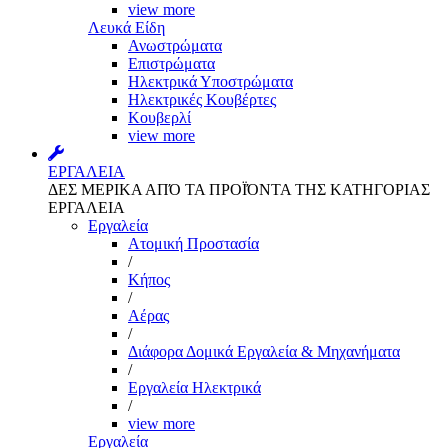
view more
Λευκά Είδη
Ανωστρώματα
Επιστρώματα
Ηλεκτρικά Υποστρώματα
Ηλεκτρικές Κουβέρτες
Κουβερλί
view more
ΕΡΓΑΛΕΙΑ
ΔΕΣ ΜΕΡΙΚΑ ΑΠΌ ΤΑ ΠΡΟΪΌΝΤΑ ΤΗΣ ΚΑΤΗΓΟΡΙΑΣ
ΕΡΓΑΛΕΙΑ
Εργαλεία
Aτομική Προστασία
/
Kήπος
/
Αέρας
/
Διάφορα Δομικά Εργαλεία & Μηχανήματα
/
Εργαλεία Ηλεκτρικά
/
view more
Εργαλεία