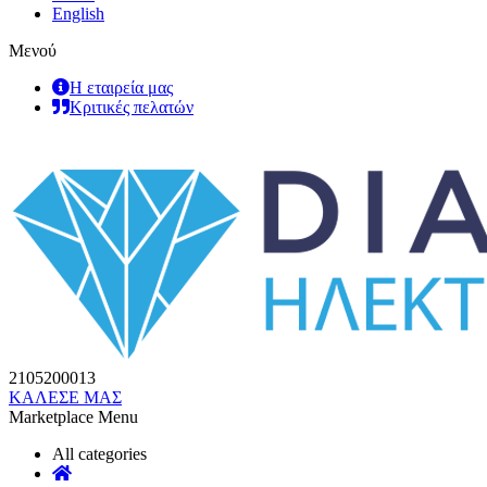
English
Μενού
Η εταιρεία μας
Κριτικές πελατών
2105200013
ΚΑΛΕΣΕ ΜΑΣ
Marketplace Menu
All categories