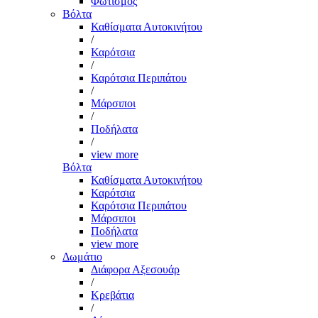
Φωτισμός
Βόλτα
Καθίσματα Αυτοκινήτου
/
Καρότσια
/
Καρότσια Περιπάτου
/
Μάρσιποι
/
Ποδήλατα
/
view more
Βόλτα
Καθίσματα Αυτοκινήτου
Καρότσια
Καρότσια Περιπάτου
Μάρσιποι
Ποδήλατα
view more
Δωμάτιο
Διάφορα Αξεσουάρ
/
Κρεβάτια
/