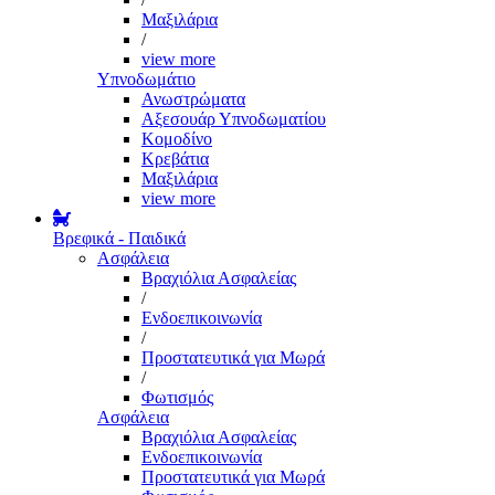
Μαξιλάρια
/
view more
Υπνοδωμάτιο
Ανωστρώματα
Αξεσουάρ Υπνοδωματίου
Κομοδίνο
Κρεβάτια
Μαξιλάρια
view more
Βρεφικά - Παιδικά
Ασφάλεια
Βραχιόλια Ασφαλείας
/
Ενδοεπικοινωνία
/
Προστατευτικά για Μωρά
/
Φωτισμός
Ασφάλεια
Βραχιόλια Ασφαλείας
Ενδοεπικοινωνία
Προστατευτικά για Μωρά