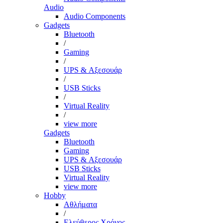
Audio
Audio Components
Gadgets
Bluetooth
/
Gaming
/
UPS & Αξεσουάρ
/
USB Sticks
/
Virtual Reality
/
view more
Gadgets
Bluetooth
Gaming
UPS & Αξεσουάρ
USB Sticks
Virtual Reality
view more
Hobby
Αθλήματα
/
Ελεύθερος Χρόνος