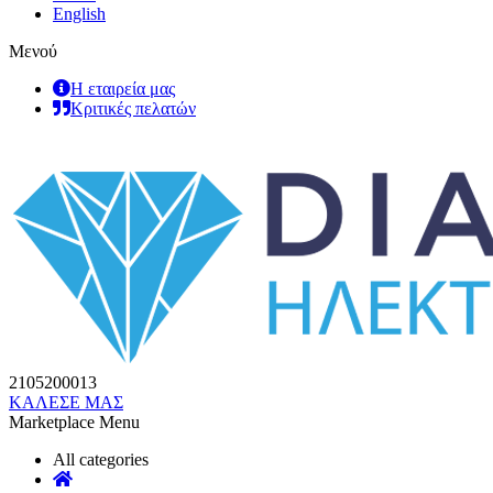
English
Μενού
Η εταιρεία μας
Κριτικές πελατών
2105200013
ΚΑΛΕΣΕ ΜΑΣ
Marketplace Menu
All categories