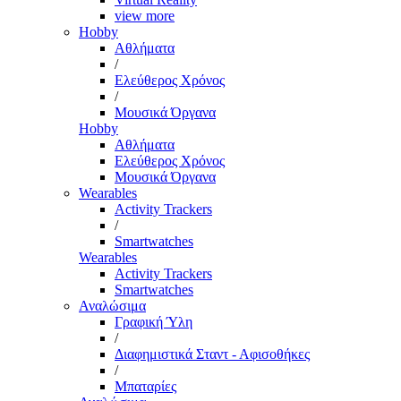
view more
Hobby
Αθλήματα
/
Ελεύθερος Χρόνος
/
Μουσικά Όργανα
Hobby
Αθλήματα
Ελεύθερος Χρόνος
Μουσικά Όργανα
Wearables
Activity Trackers
/
Smartwatches
Wearables
Activity Trackers
Smartwatches
Αναλώσιμα
Γραφική Ύλη
/
Διαφημιστικά Σταντ - Αφισοθήκες
/
Μπαταρίες