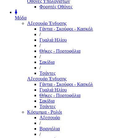
Οθόνες Υπολογιστών
Φορητές Οθόνες
Μόδα
Αξεσουάρ Ένδυσης
Γάντια - Σκούφοι - Κασκόλ
/
Γυαλιά Ηλίου
/
Θήκες - Πορτοφόλια
/
Σακίδια
/
Τσάντες
Αξεσουάρ Ένδυσης
Γάντια - Σκούφοι - Κασκόλ
Γυαλιά Ηλίου
Θήκες - Πορτοφόλια
Σακίδια
Τσάντες
Κόσμημα - Ρολόι
Αξεσουάρ
/
Βραχιόλια
/