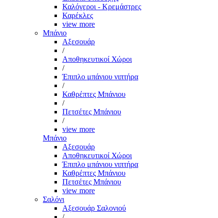
Καλόγεροι - Κρεμάστρες
Καρέκλες
view more
Μπάνιο
Αξεσουάρ
/
Αποθηκευτικοί Χώροι
/
Έπιπλο μπάνιου νιπτήρα
/
Καθρέπτες Μπάνιου
/
Πετσέτες Μπάνιου
/
view more
Μπάνιο
Αξεσουάρ
Αποθηκευτικοί Χώροι
Έπιπλο μπάνιου νιπτήρα
Καθρέπτες Μπάνιου
Πετσέτες Μπάνιου
view more
Σαλόνι
Αξεσουάρ Σαλονιού
/