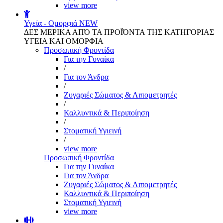
view more
Υγεία - Ομορφιά
NEW
ΔΕΣ ΜΕΡΙΚΑ ΑΠΌ ΤΑ ΠΡΟΪΌΝΤΑ ΤΗΣ ΚΑΤΗΓΟΡΙΑΣ
ΥΓΕΙΑ ΚΑΙ ΟΜΟΡΦΙΑ
Προσωπική Φροντίδα
Για την Γυναίκα
/
Για τον Άνδρα
/
Ζυγαριές Σώματος & Λιπομετρητές
/
Καλλυντικά & Περιποίηση
/
Στοματική Υγιεινή
/
view more
Προσωπική Φροντίδα
Για την Γυναίκα
Για τον Άνδρα
Ζυγαριές Σώματος & Λιπομετρητές
Καλλυντικά & Περιποίηση
Στοματική Υγιεινή
view more