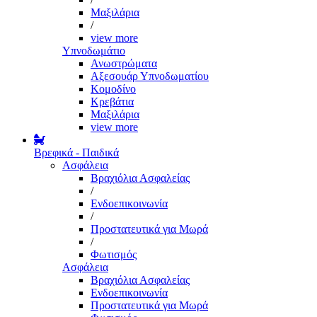
Μαξιλάρια
/
view more
Υπνοδωμάτιο
Ανωστρώματα
Αξεσουάρ Υπνοδωματίου
Κομοδίνο
Κρεβάτια
Μαξιλάρια
view more
Βρεφικά - Παιδικά
Ασφάλεια
Βραχιόλια Ασφαλείας
/
Ενδοεπικοινωνία
/
Προστατευτικά για Μωρά
/
Φωτισμός
Ασφάλεια
Βραχιόλια Ασφαλείας
Ενδοεπικοινωνία
Προστατευτικά για Μωρά