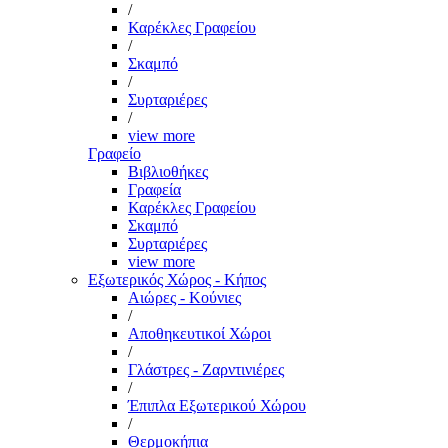
/
Καρέκλες Γραφείου
/
Σκαμπό
/
Συρταριέρες
/
view more
Γραφείο
Βιβλιοθήκες
Γραφεία
Καρέκλες Γραφείου
Σκαμπό
Συρταριέρες
view more
Εξωτερικός Χώρος - Κήπος
Αιώρες - Κούνιες
/
Αποθηκευτικοί Χώροι
/
Γλάστρες - Ζαρντινιέρες
/
Έπιπλα Εξωτερικού Χώρου
/
Θερμοκήπια