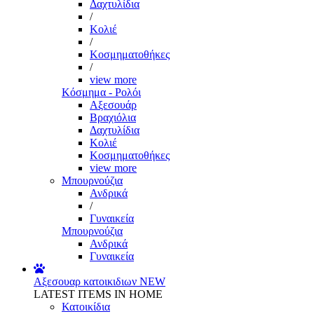
Δαχτυλίδια
/
Κολιέ
/
Κοσμηματοθήκες
/
view more
Κόσμημα - Ρολόι
Αξεσουάρ
Βραχιόλια
Δαχτυλίδια
Κολιέ
Κοσμηματοθήκες
view more
Μπουρνούζια
Ανδρικά
/
Γυναικεία
Μπουρνούζια
Ανδρικά
Γυναικεία
Αξεσουαρ κατοικιδιων
NEW
LATEST ITEMS IN HOME
Κατοικίδια