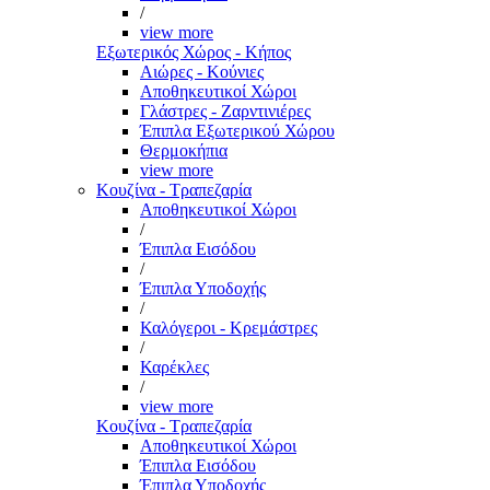
/
view more
Εξωτερικός Χώρος - Κήπος
Αιώρες - Κούνιες
Αποθηκευτικοί Χώροι
Γλάστρες - Ζαρντινιέρες
Έπιπλα Εξωτερικού Χώρου
Θερμοκήπια
view more
Κουζίνα - Τραπεζαρία
Αποθηκευτικοί Χώροι
/
Έπιπλα Εισόδου
/
Έπιπλα Υποδοχής
/
Καλόγεροι - Κρεμάστρες
/
Καρέκλες
/
view more
Κουζίνα - Τραπεζαρία
Αποθηκευτικοί Χώροι
Έπιπλα Εισόδου
Έπιπλα Υποδοχής