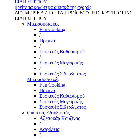
ΕΙΔΗ ΣΠΙΤΙΟΥ
βρείτε τα καλύτερα οικιακά της αγοράς
ΔΕΣ ΜΕΡΙΚΑ ΑΠΌ ΤΑ ΠΡΟΪΌΝΤΑ ΤΗΣ ΚΑΤΗΓΟΡΙΑΣ
ΕΙΔΗ ΣΠΙΤΙΟΥ
Μικροσυσκευές
Fun Cooking
/
Πρωινό
/
Συσκευές Καθαρισμού
/
Συσκευές Μαγειρικής
/
Συσκευές Σιδερώματος
Μικροσυσκευές
Fun Cooking
Πρωινό
Συσκευές Καθαρισμού
Συσκευές Μαγειρικής
Συσκευές Σιδερώματος
Οικιακός Εξοπλισμός
Αξεσουάρ Κουζίνας
/
Ασφάλεια
/