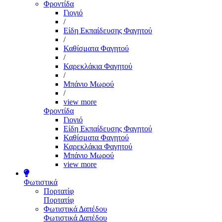
Φροντίδα
Γιογιό
/
Είδη Εκπαίδευσης Φαγητού
/
Καθίσματα Φαγητού
/
Καρεκλάκια Φαγητού
/
Μπάνιο Μωρού
/
view more
Φροντίδα
Γιογιό
Είδη Εκπαίδευσης Φαγητού
Καθίσματα Φαγητού
Καρεκλάκια Φαγητού
Μπάνιο Μωρού
view more
Φωτιστικά
Πορτατίφ
Πορτατίφ
Φωτιστικά Δαπέδου
Φωτιστικά Δαπέδου