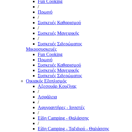
Fun Cooking
/
Πρωινό
/
Συσκευές Καθαρισμού
/
Συσκευές Μαγειρικής
/
Συσκευές Σιδερώματος
Μικροσυσκευές
Fun Cooking
Πρωινό
Συσκευές Καθαρισμού
Συσκευές Μαγειρικής
Συσκευές Σιδερώματος
Οικιακός Εξοπλισμός
Αξεσουάρ Κουζίνας
/
Ασφάλεια
/
Αφυγραντήρες - Ιονιστές
/
Είδη Camping - Θαλάσσης
/
Είδη Camping - Ταξιδιού - Θαλάσσης