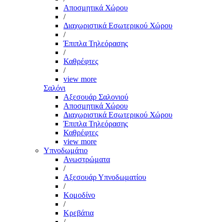
Αποσμητικά Χώρου
/
Διαχωριστικά Εσωτερικού Χώρου
/
Έπιπλα Τηλεόρασης
/
Καθρέφτες
/
view more
Σαλόνι
Αξεσουάρ Σαλονιού
Αποσμητικά Χώρου
Διαχωριστικά Εσωτερικού Χώρου
Έπιπλα Τηλεόρασης
Καθρέφτες
view more
Υπνοδωμάτιο
Ανωστρώματα
/
Αξεσουάρ Υπνοδωματίου
/
Κομοδίνο
/
Κρεβάτια
/