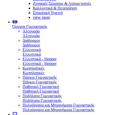
Ζυγαριές Σώματος & Λιπομετρητές
Καλλυντικά & Περιποίηση
Στοματική Υγιεινή
view more
Όργανα Γυμναστικής
Αξεσουάρ
Αξεσουάρ
Διάδρομοι
Διάδρομοι
Ελλειπτικά
Ελλειπτικά
Ελλειπτικά - Stepper
Ελλειπτικά - Stepper
Κωπηλατικές
Κωπηλατικές
Πάγκοι Γυμναστικής
Πάγκοι Γυμναστικής
Παθητική Γυμναστική
Παθητική Γυμναστική
Ποδήλατα Γυμναστικής
Ποδήλατα Γυμναστικής
Πολυόργανα και Μηχανήματα Γυμναστικής
Πολυόργανα και Μηχανήματα Γυμναστικής