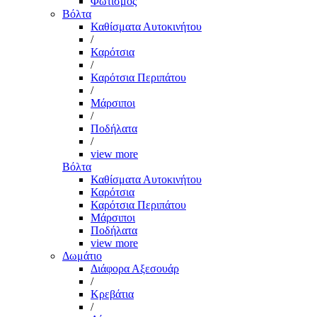
Φωτισμός
Βόλτα
Καθίσματα Αυτοκινήτου
/
Καρότσια
/
Καρότσια Περιπάτου
/
Μάρσιποι
/
Ποδήλατα
/
view more
Βόλτα
Καθίσματα Αυτοκινήτου
Καρότσια
Καρότσια Περιπάτου
Μάρσιποι
Ποδήλατα
view more
Δωμάτιο
Διάφορα Αξεσουάρ
/
Κρεβάτια
/