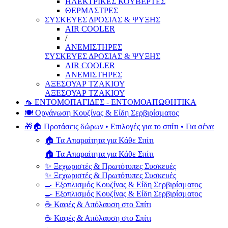
ΗΛΕΚΤΡΙΚΕΣ ΚΟΥΒΕΡΤΕΣ
ΘΕΡΜΑΣΤΡΕΣ
ΣΥΣΚΕΥΕΣ ΔΡΟΣΙΑΣ & ΨΥΞΗΣ
AIR COOLER
/
ΑΝΕΜΙΣΤΗΡΕΣ
ΣΥΣΚΕΥΕΣ ΔΡΟΣΙΑΣ & ΨΥΞΗΣ
AIR COOLER
ΑΝΕΜΙΣΤΗΡΕΣ
ΑΞΕΣΟΥΑΡ ΤΖΑΚΙΟΥ
ΑΞΕΣΟΥΑΡ ΤΖΑΚΙΟΥ
🦟 ΕΝΤΟΜΟΠΑΓΙΔΕΣ - ΕΝΤΟΜΟΑΠΩΘΗΤΙΚΑ
🍽️ Οργάνωση Κουζίνας & Είδη Σερβιρίσματος
🎁🏠 Προτάσεις δώρων • Επιλογές για το σπίτι • Για σένα
🏠 Τα Απαραίτητα για Κάθε Σπίτι
🏠 Τα Απαραίτητα για Κάθε Σπίτι
✨ Ξεχωριστές & Πρωτότυπες Συσκευές
✨ Ξεχωριστές & Πρωτότυπες Συσκευές
🍳 Εξοπλισμός Κουζίνας & Είδη Σερβιρίσματος
🍳 Εξοπλισμός Κουζίνας & Είδη Σερβιρίσματος
☕ Καφές & Απόλαυση στο Σπίτι
☕ Καφές & Απόλαυση στο Σπίτι