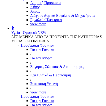
Aτομική Προστασία
Kήπος
Αέρας
Διάφορα Δομικά Εργαλεία & Μηχανήματα
Εργαλεία Ηλεκτρικά
view more
Υγεία - Ομορφιά
NEW
ΔΕΣ ΜΕΡΙΚΑ ΑΠΌ ΤΑ ΠΡΟΪΌΝΤΑ ΤΗΣ ΚΑΤΗΓΟΡΙΑΣ
ΥΓΕΙΑ ΚΑΙ ΟΜΟΡΦΙΑ
Προσωπική Φροντίδα
Για την Γυναίκα
/
Για τον Άνδρα
/
Ζυγαριές Σώματος & Λιπομετρητές
/
Καλλυντικά & Περιποίηση
/
Στοματική Υγιεινή
/
view more
Προσωπική Φροντίδα
Για την Γυναίκα
Για τον Άνδρα