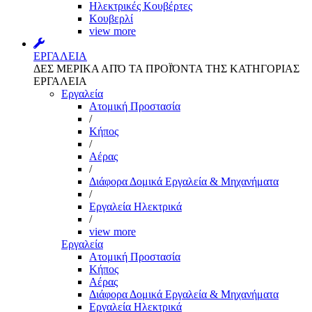
Ηλεκτρικές Κουβέρτες
Κουβερλί
view more
ΕΡΓΑΛΕΙΑ
ΔΕΣ ΜΕΡΙΚΑ ΑΠΌ ΤΑ ΠΡΟΪΌΝΤΑ ΤΗΣ ΚΑΤΗΓΟΡΙΑΣ
ΕΡΓΑΛΕΙΑ
Εργαλεία
Aτομική Προστασία
/
Kήπος
/
Αέρας
/
Διάφορα Δομικά Εργαλεία & Μηχανήματα
/
Εργαλεία Ηλεκτρικά
/
view more
Εργαλεία
Aτομική Προστασία
Kήπος
Αέρας
Διάφορα Δομικά Εργαλεία & Μηχανήματα
Εργαλεία Ηλεκτρικά