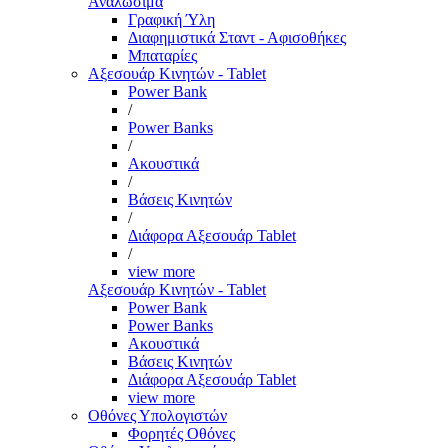
Αναλώσιμα
Γραφική Ύλη
Διαφημιστικά Σταντ - Αφισοθήκες
Μπαταρίες
Αξεσουάρ Κινητών - Tablet
Power Bank
/
Power Banks
/
Ακουστικά
/
Βάσεις Κινητών
/
Διάφορα Αξεσουάρ Tablet
/
view more
Αξεσουάρ Κινητών - Tablet
Power Bank
Power Banks
Ακουστικά
Βάσεις Κινητών
Διάφορα Αξεσουάρ Tablet
view more
Οθόνες Υπολογιστών
Φορητές Οθόνες