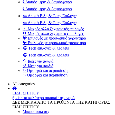
🕯️ Διακόσμηση & Ατμόσφαιρα
🕯️ Διακόσμηση & Ατμόσφαιρα
🛏️ Λευκά Είδη & Cozy Επιλογές
🛏️ Λευκά Είδη & Cozy Επιλογές
🎀 Μικρές αλλά ξεχωριστές επιλογές
🎀 Μικρές αλλά ξεχωριστές επιλογές
💝 Επιλογές με προσωπικό χαρακτήρα
💝 Επιλογές με προσωπικό χαρακτήρα
🎧 Tech επιλογές & gadgets
🎧 Tech επιλογές & gadgets
🎈 Ιδέες για παιδιά
🎈 Ιδέες για παιδιά
✨ Ομορφιά και περιποίηση
✨ Ομορφιά και περιποίηση
All categories
ΕΙΔΗ ΣΠΙΤΙΟΥ
βρείτε τα καλύτερα οικιακά της αγοράς
ΔΕΣ ΜΕΡΙΚΑ ΑΠΌ ΤΑ ΠΡΟΪΌΝΤΑ ΤΗΣ ΚΑΤΗΓΟΡΙΑΣ
ΕΙΔΗ ΣΠΙΤΙΟΥ
Μικροσυσκευές