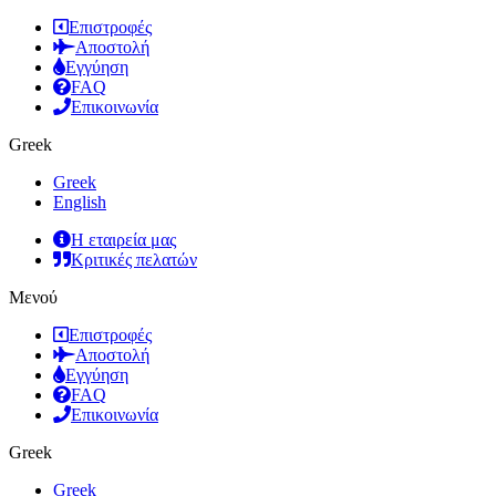
Επιστροφές
Αποστολή
Εγγύηση
FAQ
Επικοινωνία
Greek
Greek
English
Η εταιρεία μας
Κριτικές πελατών
Μενού
Επιστροφές
Αποστολή
Εγγύηση
FAQ
Επικοινωνία
Greek
Greek