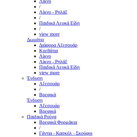
Λίκνο
/
Λίκνο - Ρηλάξ
/
Παιδικά Λευκά Είδη
/
view more
Δωμάτιο
Διάφορα Αξεσουάρ
Κρεβάτια
Λίκνο
Λίκνο - Ρηλάξ
Παιδικά Λευκά Είδη
view more
Ένδυση
Αξεσουάρ
/
Βρεφικά
Ένδυση
Αξεσουάρ
Βρεφικά
Παιδικά Ρούχα
Βρεφικά Φορμάκια
/
Γάντια - Κασκόλ - Σκούφοι