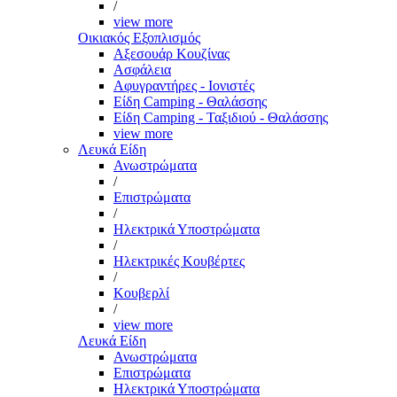
/
view more
Οικιακός Εξοπλισμός
Αξεσουάρ Κουζίνας
Ασφάλεια
Αφυγραντήρες - Ιονιστές
Είδη Camping - Θαλάσσης
Είδη Camping - Ταξιδιού - Θαλάσσης
view more
Λευκά Είδη
Ανωστρώματα
/
Επιστρώματα
/
Ηλεκτρικά Υποστρώματα
/
Ηλεκτρικές Κουβέρτες
/
Κουβερλί
/
view more
Λευκά Είδη
Ανωστρώματα
Επιστρώματα
Ηλεκτρικά Υποστρώματα