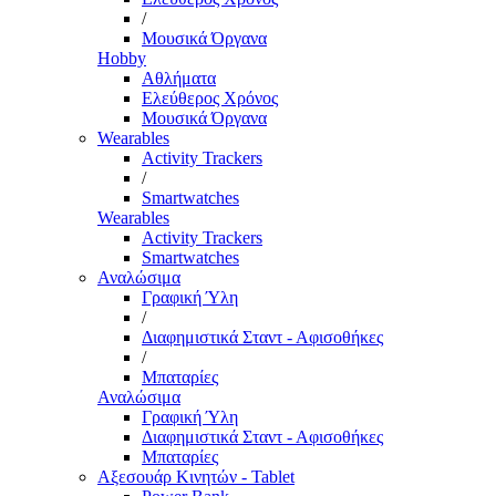
/
Μουσικά Όργανα
Hobby
Αθλήματα
Ελεύθερος Χρόνος
Μουσικά Όργανα
Wearables
Activity Trackers
/
Smartwatches
Wearables
Activity Trackers
Smartwatches
Αναλώσιμα
Γραφική Ύλη
/
Διαφημιστικά Σταντ - Αφισοθήκες
/
Μπαταρίες
Αναλώσιμα
Γραφική Ύλη
Διαφημιστικά Σταντ - Αφισοθήκες
Μπαταρίες
Αξεσουάρ Κινητών - Tablet