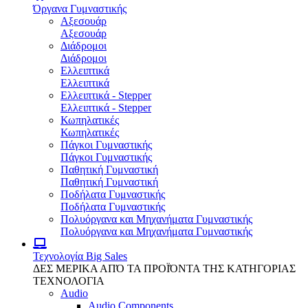
Όργανα Γυμναστικής
Αξεσουάρ
Αξεσουάρ
Διάδρομοι
Διάδρομοι
Ελλειπτικά
Ελλειπτικά
Ελλειπτικά - Stepper
Ελλειπτικά - Stepper
Κωπηλατικές
Κωπηλατικές
Πάγκοι Γυμναστικής
Πάγκοι Γυμναστικής
Παθητική Γυμναστική
Παθητική Γυμναστική
Ποδήλατα Γυμναστικής
Ποδήλατα Γυμναστικής
Πολυόργανα και Μηχανήματα Γυμναστικής
Πολυόργανα και Μηχανήματα Γυμναστικής
Τεχνολογία
Big Sales
ΔΕΣ ΜΕΡΙΚΑ ΑΠΌ ΤΑ ΠΡΟΪΌΝΤΑ ΤΗΣ ΚΑΤΗΓΟΡΙΑΣ
ΤΕΧΝΟΛΟΓΙΑ
Audio
Audio Components