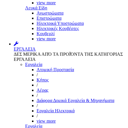
view more
Λευκά Είδη
Ανωστρώματα
Επιστρώματα
Ηλεκτρικά Υποστρώματα
Ηλεκτρικές Κουβέρτες
Κουβερλί
view more
ΕΡΓΑΛΕΙΑ
ΔΕΣ ΜΕΡΙΚΑ ΑΠΌ ΤΑ ΠΡΟΪΌΝΤΑ ΤΗΣ ΚΑΤΗΓΟΡΙΑΣ
ΕΡΓΑΛΕΙΑ
Εργαλεία
Aτομική Προστασία
/
Kήπος
/
Αέρας
/
Διάφορα Δομικά Εργαλεία & Μηχανήματα
/
Εργαλεία Ηλεκτρικά
/
view more
Εργαλεία