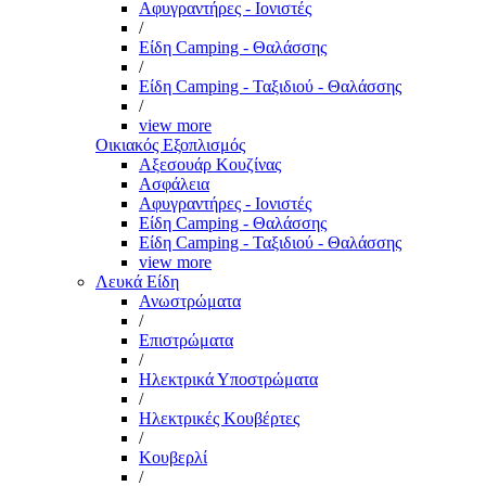
Αφυγραντήρες - Ιονιστές
/
Είδη Camping - Θαλάσσης
/
Είδη Camping - Ταξιδιού - Θαλάσσης
/
view more
Οικιακός Εξοπλισμός
Αξεσουάρ Κουζίνας
Ασφάλεια
Αφυγραντήρες - Ιονιστές
Είδη Camping - Θαλάσσης
Είδη Camping - Ταξιδιού - Θαλάσσης
view more
Λευκά Είδη
Ανωστρώματα
/
Επιστρώματα
/
Ηλεκτρικά Υποστρώματα
/
Ηλεκτρικές Κουβέρτες
/
Κουβερλί
/