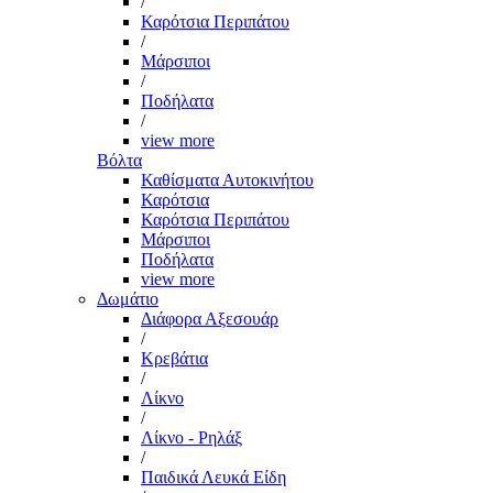
/
Καρότσια Περιπάτου
/
Μάρσιποι
/
Ποδήλατα
/
view more
Βόλτα
Καθίσματα Αυτοκινήτου
Καρότσια
Καρότσια Περιπάτου
Μάρσιποι
Ποδήλατα
view more
Δωμάτιο
Διάφορα Αξεσουάρ
/
Κρεβάτια
/
Λίκνο
/
Λίκνο - Ρηλάξ
/
Παιδικά Λευκά Είδη