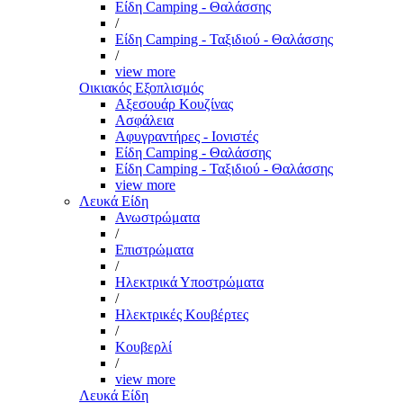
Είδη Camping - Θαλάσσης
/
Είδη Camping - Ταξιδιού - Θαλάσσης
/
view more
Οικιακός Εξοπλισμός
Αξεσουάρ Κουζίνας
Ασφάλεια
Αφυγραντήρες - Ιονιστές
Είδη Camping - Θαλάσσης
Είδη Camping - Ταξιδιού - Θαλάσσης
view more
Λευκά Είδη
Ανωστρώματα
/
Επιστρώματα
/
Ηλεκτρικά Υποστρώματα
/
Ηλεκτρικές Κουβέρτες
/
Κουβερλί
/
view more
Λευκά Είδη