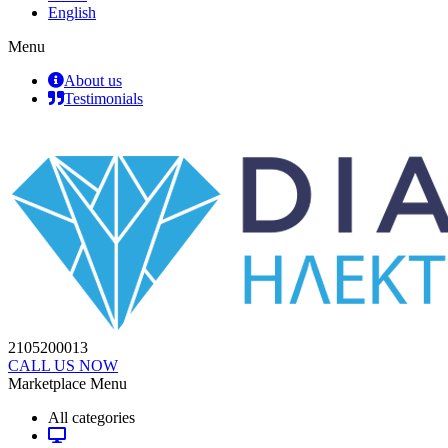
English
Menu
About us
Testimonials
2105200013
CALL US NOW
Marketplace Menu
All categories