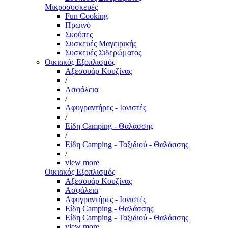
Μικροσυσκευές
Fun Cooking
Πρωινό
Σκούπες
Συσκευές Μαγειρικής
Συσκευές Σιδερώματος
Οικιακός Εξοπλισμός
Αξεσουάρ Κουζίνας
/
Ασφάλεια
/
Αφυγραντήρες - Ιονιστές
/
Είδη Camping - Θαλάσσης
/
Είδη Camping - Ταξιδιού - Θαλάσσης
/
view more
Οικιακός Εξοπλισμός
Αξεσουάρ Κουζίνας
Ασφάλεια
Αφυγραντήρες - Ιονιστές
Είδη Camping - Θαλάσσης
Είδη Camping - Ταξιδιού - Θαλάσσης
view more