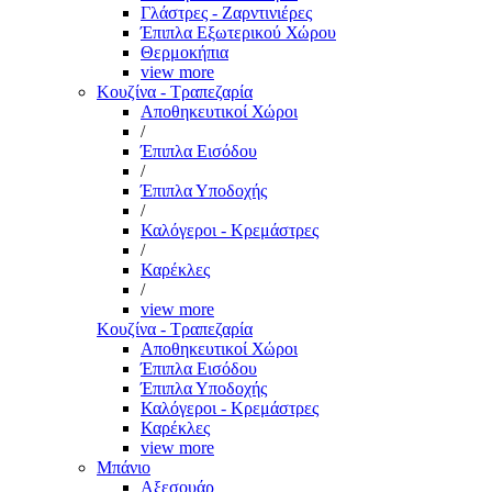
Γλάστρες - Ζαρντινιέρες
Έπιπλα Εξωτερικού Χώρου
Θερμοκήπια
view more
Κουζίνα - Τραπεζαρία
Αποθηκευτικοί Χώροι
/
Έπιπλα Εισόδου
/
Έπιπλα Υποδοχής
/
Καλόγεροι - Κρεμάστρες
/
Καρέκλες
/
view more
Κουζίνα - Τραπεζαρία
Αποθηκευτικοί Χώροι
Έπιπλα Εισόδου
Έπιπλα Υποδοχής
Καλόγεροι - Κρεμάστρες
Καρέκλες
view more
Μπάνιο
Αξεσουάρ