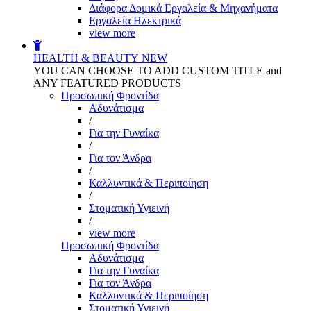
Διάφορα Δομικά Εργαλεία & Μηχανήματα
Εργαλεία Ηλεκτρικά
view more
HEALTH & BEAUTY
NEW
YOU CAN CHOOSE TO ADD CUSTOM TITLE and
ANY FEATURED PRODUCTS
Προσωπική Φροντίδα
Αδυνάτισμα
/
Για την Γυναίκα
/
Για τον Άνδρα
/
Καλλυντικά & Περιποίηση
/
Στοματική Υγιεινή
/
view more
Προσωπική Φροντίδα
Αδυνάτισμα
Για την Γυναίκα
Για τον Άνδρα
Καλλυντικά & Περιποίηση
Στοματική Υγιεινή