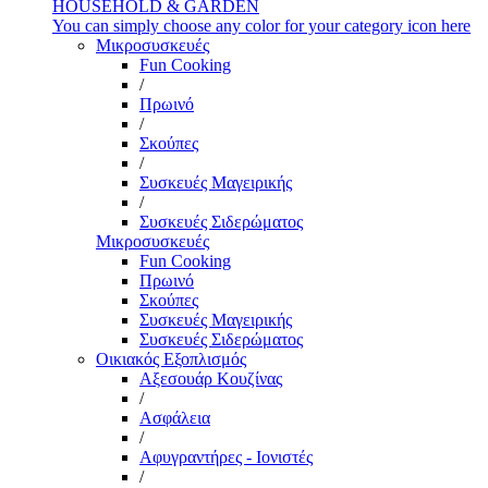
HOUSEHOLD & GARDEN
You can simply choose any color for your category icon here
Μικροσυσκευές
Fun Cooking
/
Πρωινό
/
Σκούπες
/
Συσκευές Μαγειρικής
/
Συσκευές Σιδερώματος
Μικροσυσκευές
Fun Cooking
Πρωινό
Σκούπες
Συσκευές Μαγειρικής
Συσκευές Σιδερώματος
Οικιακός Εξοπλισμός
Αξεσουάρ Κουζίνας
/
Ασφάλεια
/
Αφυγραντήρες - Ιονιστές
/