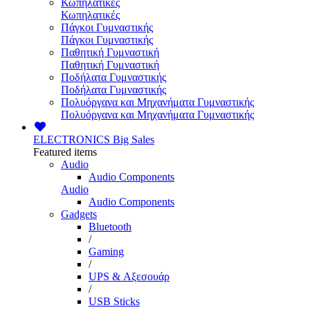
Κωπηλατικές
Κωπηλατικές
Πάγκοι Γυμναστικής
Πάγκοι Γυμναστικής
Παθητική Γυμναστική
Παθητική Γυμναστική
Ποδήλατα Γυμναστικής
Ποδήλατα Γυμναστικής
Πολυόργανα και Μηχανήματα Γυμναστικής
Πολυόργανα και Μηχανήματα Γυμναστικής
ELECTRONICS
Big Sales
Featured items
Audio
Audio Components
Audio
Audio Components
Gadgets
Bluetooth
/
Gaming
/
UPS & Αξεσουάρ
/
USB Sticks