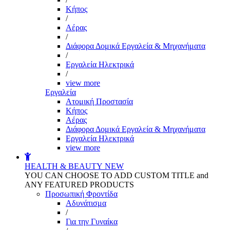
Kήπος
/
Αέρας
/
Διάφορα Δομικά Εργαλεία & Μηχανήματα
/
Εργαλεία Ηλεκτρικά
/
view more
Εργαλεία
Aτομική Προστασία
Kήπος
Αέρας
Διάφορα Δομικά Εργαλεία & Μηχανήματα
Εργαλεία Ηλεκτρικά
view more
HEALTH & BEAUTY
NEW
YOU CAN CHOOSE TO ADD CUSTOM TITLE and
ANY FEATURED PRODUCTS
Προσωπική Φροντίδα
Αδυνάτισμα
/
Για την Γυναίκα