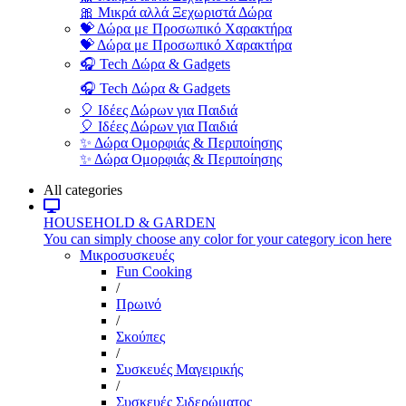
🎀 Μικρά αλλά Ξεχωριστά Δώρα
💝 Δώρα με Προσωπικό Χαρακτήρα
💝 Δώρα με Προσωπικό Χαρακτήρα
🎧 Tech Δώρα & Gadgets
🎧 Tech Δώρα & Gadgets
🎈 Ιδέες Δώρων για Παιδιά
🎈 Ιδέες Δώρων για Παιδιά
✨ Δώρα Ομορφιάς & Περιποίησης
✨ Δώρα Ομορφιάς & Περιποίησης
All categories
HOUSEHOLD & GARDEN
You can simply choose any color for your category icon here
Μικροσυσκευές
Fun Cooking
/
Πρωινό
/
Σκούπες
/
Συσκευές Μαγειρικής
/
Συσκευές Σιδερώματος