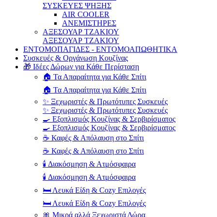
ΣΥΣΚΕΥΕΣ ΨΗΞΗΣ
AIR COOLER
ΑΝΕΜΙΣΤΗΡΕΣ
ΑΞΕΣΟΥΑΡ ΤΖΑΚΙΟΥ
ΑΞΕΣΟΥΑΡ ΤΖΑΚΙΟΥ
ΕΝΤΟΜΟΠΑΓΙΔΕΣ - ΕΝΤΟΜΟΑΠΩΘΗΤΙΚΑ
Συσκευές & Οργάνωση Κουζίνας
🎁 Ιδέες Δώρων για Κάθε Περίσταση
🏠 Τα Απαραίτητα για Κάθε Σπίτι
🏠 Τα Απαραίτητα για Κάθε Σπίτι
✨ Ξεχωριστές & Πρωτότυπες Συσκευές
✨ Ξεχωριστές & Πρωτότυπες Συσκευές
🍳 Εξοπλισμός Κουζίνας & Σερβιρίσματος
🍳 Εξοπλισμός Κουζίνας & Σερβιρίσματος
☕ Καφές & Απόλαυση στο Σπίτι
☕ Καφές & Απόλαυση στο Σπίτι
🕯️ Διακόσμηση & Ατμόσφαιρα
🕯️ Διακόσμηση & Ατμόσφαιρα
🛏️ Λευκά Είδη & Cozy Επιλογές
🛏️ Λευκά Είδη & Cozy Επιλογές
🎀 Μικρά αλλά Ξεχωριστά Δώρα