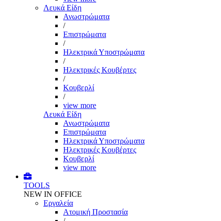
Λευκά Είδη
Ανωστρώματα
/
Επιστρώματα
/
Ηλεκτρικά Υποστρώματα
/
Ηλεκτρικές Κουβέρτες
/
Κουβερλί
/
view more
Λευκά Είδη
Ανωστρώματα
Επιστρώματα
Ηλεκτρικά Υποστρώματα
Ηλεκτρικές Κουβέρτες
Κουβερλί
view more
TOOLS
NEW IN OFFICE
Εργαλεία
Aτομική Προστασία
/