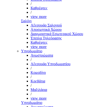
/
Καθρέφτες
/
view more
Σαλόνι
Αξεσουάρ Σαλονιού
Αποσμητικά Χώρου
Διαχωριστικά Εσωτερικού Χώρου
Έπιπλα Τηλεόρασης
Καθρέφτες
view more
Υπνοδωμάτιο
Ανωστρώματα
/
Αξεσουάρ Υπνοδωματίου
/
Κομοδίνο
/
Κρεβάτια
/
Μαξιλάρια
/
view more
Υπνοδωμάτιο
Ανωστρώματα