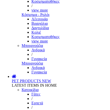
Κοσμηματοθήκες
/
view more
Κόσμημα - Ρολόι
Αξεσουάρ
Βραχιόλια
Δαχτυλίδια
Κολιέ
Κοσμηματοθήκες
view more
Μπουρνούζια
Ανδρικά
/
Γυναικεία
Μπουρνούζια
Ανδρικά
Γυναικεία
PET PRODUCTS
NEW
LATEST ITEMS IN HOME
Κατοικίδια
Γάτες
/
Ερπετά
/