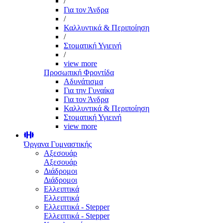
/
Για τον Άνδρα
/
Καλλυντικά & Περιποίηση
/
Στοματική Υγιεινή
/
view more
Προσωπική Φροντίδα
Αδυνάτισμα
Για την Γυναίκα
Για τον Άνδρα
Καλλυντικά & Περιποίηση
Στοματική Υγιεινή
view more
Όργανα Γυμναστικής
Αξεσουάρ
Αξεσουάρ
Διάδρομοι
Διάδρομοι
Ελλειπτικά
Ελλειπτικά
Ελλειπτικά - Stepper
Ελλειπτικά - Stepper