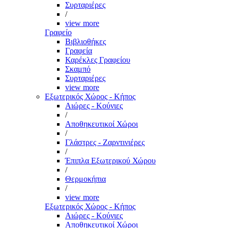
Συρταριέρες
/
view more
Γραφείο
Βιβλιοθήκες
Γραφεία
Καρέκλες Γραφείου
Σκαμπό
Συρταριέρες
view more
Εξωτερικός Χώρος - Κήπος
Αιώρες - Κούνιες
/
Αποθηκευτικοί Χώροι
/
Γλάστρες - Ζαρντινιέρες
/
Έπιπλα Εξωτερικού Χώρου
/
Θερμοκήπια
/
view more
Εξωτερικός Χώρος - Κήπος
Αιώρες - Κούνιες
Αποθηκευτικοί Χώροι