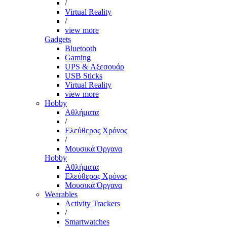
/
Virtual Reality
/
view more
Gadgets
Bluetooth
Gaming
UPS & Αξεσουάρ
USB Sticks
Virtual Reality
view more
Hobby
Αθλήματα
/
Ελεύθερος Χρόνος
/
Μουσικά Όργανα
Hobby
Αθλήματα
Ελεύθερος Χρόνος
Μουσικά Όργανα
Wearables
Activity Trackers
/
Smartwatches