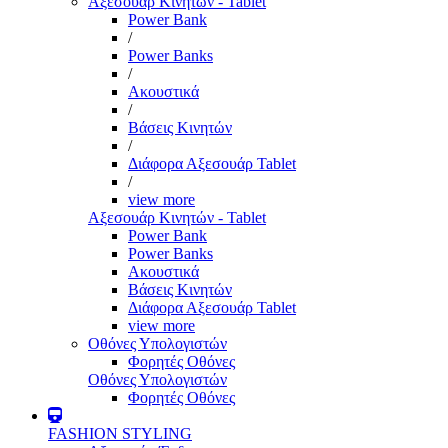
Αξεσουάρ Κινητών - Tablet
Power Bank
/
Power Banks
/
Ακουστικά
/
Βάσεις Κινητών
/
Διάφορα Αξεσουάρ Tablet
/
view more
Αξεσουάρ Κινητών - Tablet
Power Bank
Power Banks
Ακουστικά
Βάσεις Κινητών
Διάφορα Αξεσουάρ Tablet
view more
Οθόνες Υπολογιστών
Φορητές Οθόνες
Οθόνες Υπολογιστών
Φορητές Οθόνες
FASHION STYLING