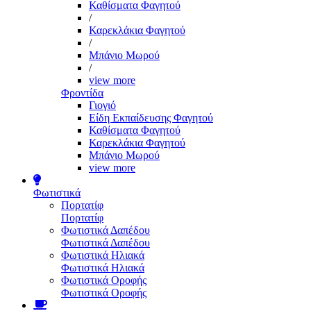
Καθίσματα Φαγητού
/
Καρεκλάκια Φαγητού
/
Μπάνιο Μωρού
/
view more
Φροντίδα
Γιογιό
Είδη Εκπαίδευσης Φαγητού
Καθίσματα Φαγητού
Καρεκλάκια Φαγητού
Μπάνιο Μωρού
view more
Φωτιστικά
Πορτατίφ
Πορτατίφ
Φωτιστικά Δαπέδου
Φωτιστικά Δαπέδου
Φωτιστικά Ηλιακά
Φωτιστικά Ηλιακά
Φωτιστικά Οροφής
Φωτιστικά Οροφής