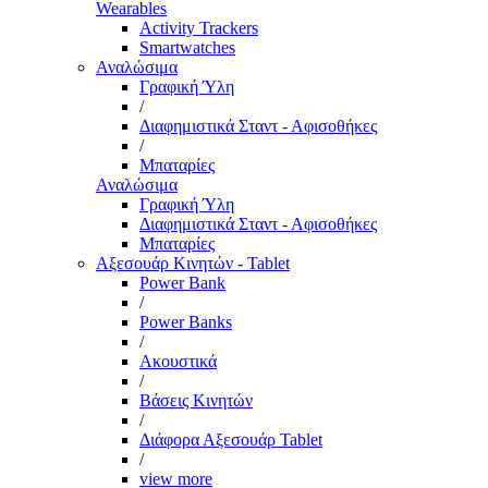
Wearables
Activity Trackers
Smartwatches
Αναλώσιμα
Γραφική Ύλη
/
Διαφημιστικά Σταντ - Αφισοθήκες
/
Μπαταρίες
Αναλώσιμα
Γραφική Ύλη
Διαφημιστικά Σταντ - Αφισοθήκες
Μπαταρίες
Αξεσουάρ Κινητών - Tablet
Power Bank
/
Power Banks
/
Ακουστικά
/
Βάσεις Κινητών
/
Διάφορα Αξεσουάρ Tablet
/
view more