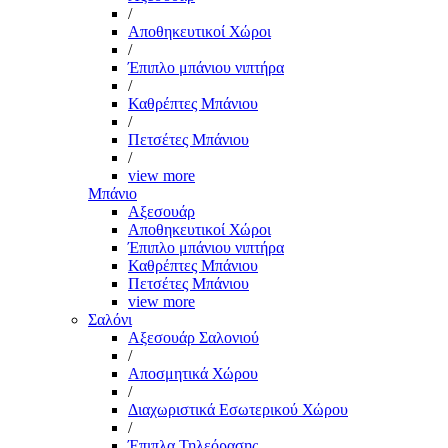
/
Αποθηκευτικοί Χώροι
/
Έπιπλο μπάνιου νιπτήρα
/
Καθρέπτες Μπάνιου
/
Πετσέτες Μπάνιου
/
view more
Μπάνιο
Αξεσουάρ
Αποθηκευτικοί Χώροι
Έπιπλο μπάνιου νιπτήρα
Καθρέπτες Μπάνιου
Πετσέτες Μπάνιου
view more
Σαλόνι
Αξεσουάρ Σαλονιού
/
Αποσμητικά Χώρου
/
Διαχωριστικά Εσωτερικού Χώρου
/
Έπιπλα Τηλεόρασης