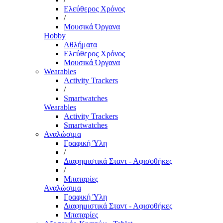
Ελεύθερος Χρόνος
/
Μουσικά Όργανα
Hobby
Αθλήματα
Ελεύθερος Χρόνος
Μουσικά Όργανα
Wearables
Activity Trackers
/
Smartwatches
Wearables
Activity Trackers
Smartwatches
Αναλώσιμα
Γραφική Ύλη
/
Διαφημιστικά Σταντ - Αφισοθήκες
/
Μπαταρίες
Αναλώσιμα
Γραφική Ύλη
Διαφημιστικά Σταντ - Αφισοθήκες
Μπαταρίες