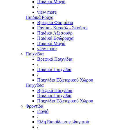
Παιδικά Μαγιό
/
view more
Παιδικά Ρούχα
Βρεφικά Φορμάκια
Γάντια - Κασκόλ - Σκούφοι
Παιδικά Αξεσουάρ
Παιδικά Εσώρουχα
Παιδικά Μαγιό
view more
Παιχνίδια
Βρεφικά Παιχνίδια
/
Παιδικά Παιχνίδια
/
Παιχνίδια Εξωτερικού Χώρου
Παιχνίδια
Βρεφικά Παιχνίδια
Παιδικά Παιχνίδια
Παιχνίδια Εξωτερικού Χώρου
Φροντίδα
Γιογιό
/
Είδη Εκπαίδευσης Φαγητού
/