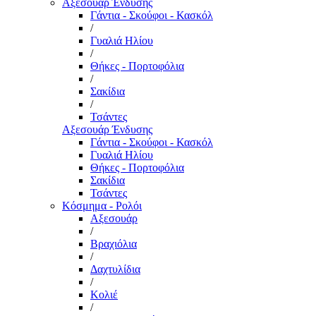
Αξεσουάρ Ένδυσης
Γάντια - Σκούφοι - Κασκόλ
/
Γυαλιά Ηλίου
/
Θήκες - Πορτοφόλια
/
Σακίδια
/
Τσάντες
Αξεσουάρ Ένδυσης
Γάντια - Σκούφοι - Κασκόλ
Γυαλιά Ηλίου
Θήκες - Πορτοφόλια
Σακίδια
Τσάντες
Κόσμημα - Ρολόι
Αξεσουάρ
/
Βραχιόλια
/
Δαχτυλίδια
/
Κολιέ
/