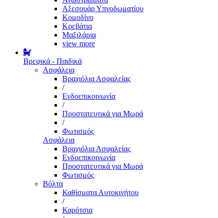
Αξεσουάρ Υπνοδωματίου
Κομοδίνο
Κρεβάτια
Μαξιλάρια
view more
Βρεφικά - Παιδικά
Ασφάλεια
Βραχιόλια Ασφαλείας
/
Ενδοεπικοινωνία
/
Προστατευτικά για Μωρά
/
Φωτισμός
Ασφάλεια
Βραχιόλια Ασφαλείας
Ενδοεπικοινωνία
Προστατευτικά για Μωρά
Φωτισμός
Βόλτα
Καθίσματα Αυτοκινήτου
/
Καρότσια