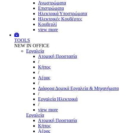
Ανωστρώματα
Επιστρώματα
Ηλεκτρικά Υποστρώματα
Ηλεκτρικές Κουβέρτες
Κουβερλί
view more
TOOLS
NEW IN OFFICE
Εργαλεία
Aτομική Προστασία
/
Kήπος
/
Αέρας
/
Διάφορα Δομικά Εργαλεία & Μηχανήματα
/
Εργαλεία Ηλεκτρικά
/
view more
Εργαλεία
Aτομική Προστασία
Kήπος
Αέρας