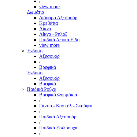
/
view more
Δωμάτιο
Διάφορα Αξεσουάρ
Κρεβάτια
Λίκνο
Λίκνο - Ρηλάξ
Παιδικά Λευκά Είδη
view more
Ένδυση
Αξεσουάρ
/
Βρεφικά
Ένδυση
Αξεσουάρ
Βρεφικά
Παιδικά Ρούχα
Βρεφικά Φορμάκια
/
Γάντια - Κασκόλ - Σκούφοι
/
Παιδικά Αξεσουάρ
/
Παιδικά Εσώρουχα
/