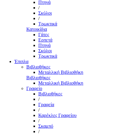
Πτηνά
/
Σκύλοι
/
Τρωκτικά
Κατοικίδια
Γάτες
Ερπετά
Πτηνά
Σκύλοι
Τρωκτικά
Έπιπλα
Βιβλιοθήκες
Μεταλλική Βιβλιοθήκη
Βιβλιοθήκες
Μεταλλική Βιβλιοθήκη
Γραφείο
Βιβλιοθήκες
/
Γραφεία
/
Καρέκλες Γραφείου
/
Σκαμπό
/