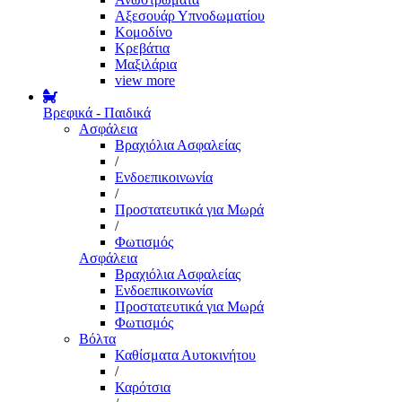
Αξεσουάρ Υπνοδωματίου
Κομοδίνο
Κρεβάτια
Μαξιλάρια
view more
Βρεφικά - Παιδικά
Ασφάλεια
Βραχιόλια Ασφαλείας
/
Ενδοεπικοινωνία
/
Προστατευτικά για Μωρά
/
Φωτισμός
Ασφάλεια
Βραχιόλια Ασφαλείας
Ενδοεπικοινωνία
Προστατευτικά για Μωρά
Φωτισμός
Βόλτα
Καθίσματα Αυτοκινήτου
/
Καρότσια