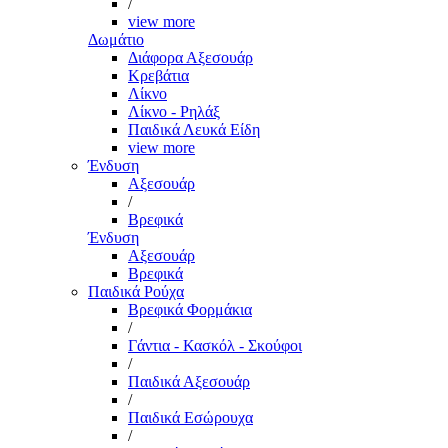
/
view more
Δωμάτιο
Διάφορα Αξεσουάρ
Κρεβάτια
Λίκνο
Λίκνο - Ρηλάξ
Παιδικά Λευκά Είδη
view more
Ένδυση
Αξεσουάρ
/
Βρεφικά
Ένδυση
Αξεσουάρ
Βρεφικά
Παιδικά Ρούχα
Βρεφικά Φορμάκια
/
Γάντια - Κασκόλ - Σκούφοι
/
Παιδικά Αξεσουάρ
/
Παιδικά Εσώρουχα
/