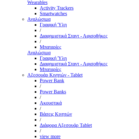
Wearables
Activity Trackers
Smartwatches
Αναλώσιμα
Γραφική Ύλη
/
Διαφημιστικά Σταντ - Αφισοθήκες
/
Μπαταρίες
Αναλώσιμα
Γραφική Ύλη
Διαφημιστικά Σταντ - Αφισοθήκες
Μπαταρίες
Αξεσουάρ Κινητών - Tablet
Power Bank
/
Power Banks
/
Ακουστικά
/
Βάσεις Κινητών
/
Διάφορα Αξεσουάρ Tablet
/
view more