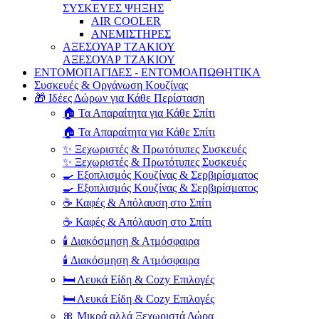
ΣΥΣΚΕΥΕΣ ΨΗΞΗΣ
AIR COOLER
ΑΝΕΜΙΣΤΗΡΕΣ
ΑΞΕΣΟΥΑΡ ΤΖΑΚΙΟΥ
ΑΞΕΣΟΥΑΡ ΤΖΑΚΙΟΥ
ΕΝΤΟΜΟΠΑΓΙΔΕΣ - ΕΝΤΟΜΟΑΠΩΘΗΤΙΚΑ
Συσκευές & Οργάνωση Κουζίνας
🎁 Ιδέες Δώρων για Κάθε Περίσταση
🏠 Τα Απαραίτητα για Κάθε Σπίτι
🏠 Τα Απαραίτητα για Κάθε Σπίτι
✨ Ξεχωριστές & Πρωτότυπες Συσκευές
✨ Ξεχωριστές & Πρωτότυπες Συσκευές
🍳 Εξοπλισμός Κουζίνας & Σερβιρίσματος
🍳 Εξοπλισμός Κουζίνας & Σερβιρίσματος
☕ Καφές & Απόλαυση στο Σπίτι
☕ Καφές & Απόλαυση στο Σπίτι
🕯️ Διακόσμηση & Ατμόσφαιρα
🕯️ Διακόσμηση & Ατμόσφαιρα
🛏️ Λευκά Είδη & Cozy Επιλογές
🛏️ Λευκά Είδη & Cozy Επιλογές
🎀 Μικρά αλλά Ξεχωριστά Δώρα