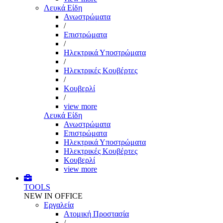
Λευκά Είδη
Ανωστρώματα
/
Επιστρώματα
/
Ηλεκτρικά Υποστρώματα
/
Ηλεκτρικές Κουβέρτες
/
Κουβερλί
/
view more
Λευκά Είδη
Ανωστρώματα
Επιστρώματα
Ηλεκτρικά Υποστρώματα
Ηλεκτρικές Κουβέρτες
Κουβερλί
view more
TOOLS
NEW IN OFFICE
Εργαλεία
Aτομική Προστασία
/