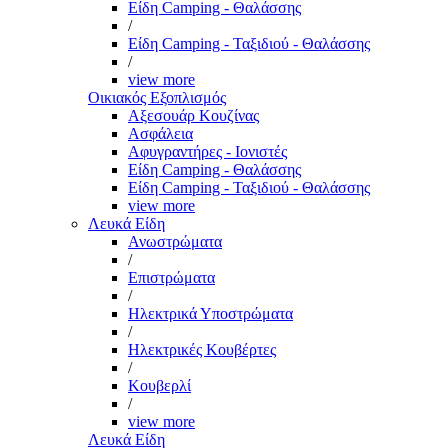
Είδη Camping - Θαλάσσης
/
Είδη Camping - Ταξιδιού - Θαλάσσης
/
view more
Οικιακός Εξοπλισμός
Αξεσουάρ Κουζίνας
Ασφάλεια
Αφυγραντήρες - Ιονιστές
Είδη Camping - Θαλάσσης
Είδη Camping - Ταξιδιού - Θαλάσσης
view more
Λευκά Είδη
Ανωστρώματα
/
Επιστρώματα
/
Ηλεκτρικά Υποστρώματα
/
Ηλεκτρικές Κουβέρτες
/
Κουβερλί
/
view more
Λευκά Είδη