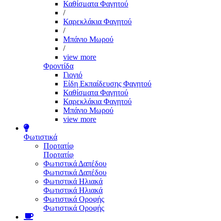
Καθίσματα Φαγητού
/
Καρεκλάκια Φαγητού
/
Μπάνιο Μωρού
/
view more
Φροντίδα
Γιογιό
Είδη Εκπαίδευσης Φαγητού
Καθίσματα Φαγητού
Καρεκλάκια Φαγητού
Μπάνιο Μωρού
view more
Φωτιστικά
Πορτατίφ
Πορτατίφ
Φωτιστικά Δαπέδου
Φωτιστικά Δαπέδου
Φωτιστικά Ηλιακά
Φωτιστικά Ηλιακά
Φωτιστικά Οροφής
Φωτιστικά Οροφής