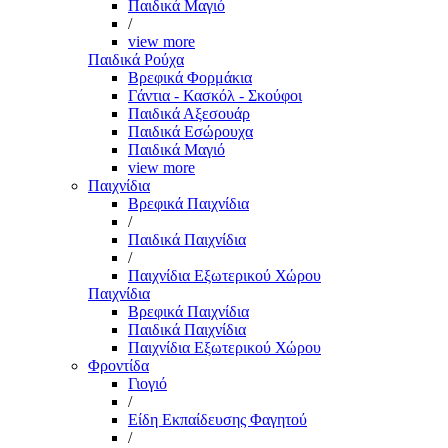
Παιδικά Μαγιό
/
view more
Παιδικά Ρούχα
Βρεφικά Φορμάκια
Γάντια - Κασκόλ - Σκούφοι
Παιδικά Αξεσουάρ
Παιδικά Εσώρουχα
Παιδικά Μαγιό
view more
Παιχνίδια
Βρεφικά Παιχνίδια
/
Παιδικά Παιχνίδια
/
Παιχνίδια Εξωτερικού Χώρου
Παιχνίδια
Βρεφικά Παιχνίδια
Παιδικά Παιχνίδια
Παιχνίδια Εξωτερικού Χώρου
Φροντίδα
Γιογιό
/
Είδη Εκπαίδευσης Φαγητού
/