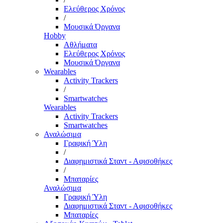
Ελεύθερος Χρόνος
/
Μουσικά Όργανα
Hobby
Αθλήματα
Ελεύθερος Χρόνος
Μουσικά Όργανα
Wearables
Activity Trackers
/
Smartwatches
Wearables
Activity Trackers
Smartwatches
Αναλώσιμα
Γραφική Ύλη
/
Διαφημιστικά Σταντ - Αφισοθήκες
/
Μπαταρίες
Αναλώσιμα
Γραφική Ύλη
Διαφημιστικά Σταντ - Αφισοθήκες
Μπαταρίες