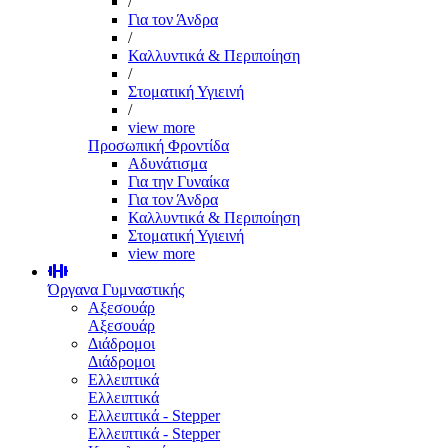
/
Για τον Άνδρα
/
Καλλυντικά & Περιποίηση
/
Στοματική Υγιεινή
/
view more
Προσωπική Φροντίδα
Αδυνάτισμα
Για την Γυναίκα
Για τον Άνδρα
Καλλυντικά & Περιποίηση
Στοματική Υγιεινή
view more
Όργανα Γυμναστικής
Αξεσουάρ
Αξεσουάρ
Διάδρομοι
Διάδρομοι
Ελλειπτικά
Ελλειπτικά
Ελλειπτικά - Stepper
Ελλειπτικά - Stepper