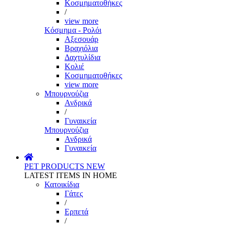
Κοσμηματοθήκες
/
view more
Κόσμημα - Ρολόι
Αξεσουάρ
Βραχιόλια
Δαχτυλίδια
Κολιέ
Κοσμηματοθήκες
view more
Μπουρνούζια
Ανδρικά
/
Γυναικεία
Μπουρνούζια
Ανδρικά
Γυναικεία
PET PRODUCTS
NEW
LATEST ITEMS IN HOME
Κατοικίδια
Γάτες
/
Ερπετά
/