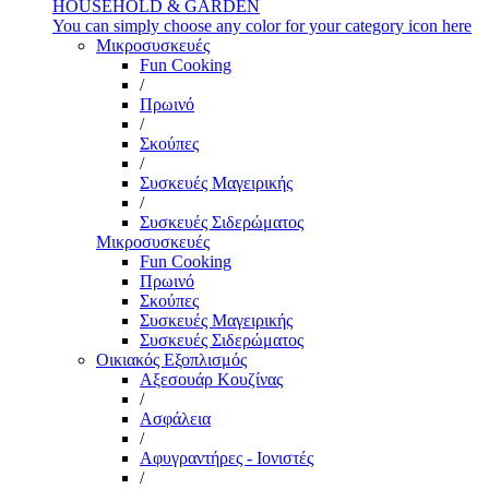
HOUSEHOLD & GARDEN
You can simply choose any color for your category icon here
Μικροσυσκευές
Fun Cooking
/
Πρωινό
/
Σκούπες
/
Συσκευές Μαγειρικής
/
Συσκευές Σιδερώματος
Μικροσυσκευές
Fun Cooking
Πρωινό
Σκούπες
Συσκευές Μαγειρικής
Συσκευές Σιδερώματος
Οικιακός Εξοπλισμός
Αξεσουάρ Κουζίνας
/
Ασφάλεια
/
Αφυγραντήρες - Ιονιστές
/