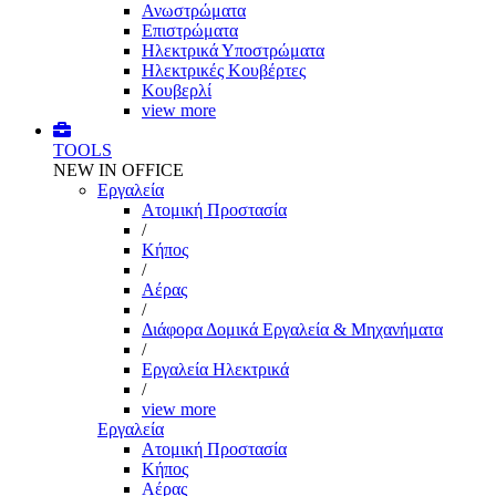
Ανωστρώματα
Επιστρώματα
Ηλεκτρικά Υποστρώματα
Ηλεκτρικές Κουβέρτες
Κουβερλί
view more
TOOLS
NEW IN OFFICE
Εργαλεία
Aτομική Προστασία
/
Kήπος
/
Αέρας
/
Διάφορα Δομικά Εργαλεία & Μηχανήματα
/
Εργαλεία Ηλεκτρικά
/
view more
Εργαλεία
Aτομική Προστασία
Kήπος
Αέρας