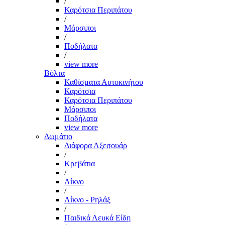
/
Καρότσια Περιπάτου
/
Μάρσιποι
/
Ποδήλατα
/
view more
Βόλτα
Καθίσματα Αυτοκινήτου
Καρότσια
Καρότσια Περιπάτου
Μάρσιποι
Ποδήλατα
view more
Δωμάτιο
Διάφορα Αξεσουάρ
/
Κρεβάτια
/
Λίκνο
/
Λίκνο - Ρηλάξ
/
Παιδικά Λευκά Είδη