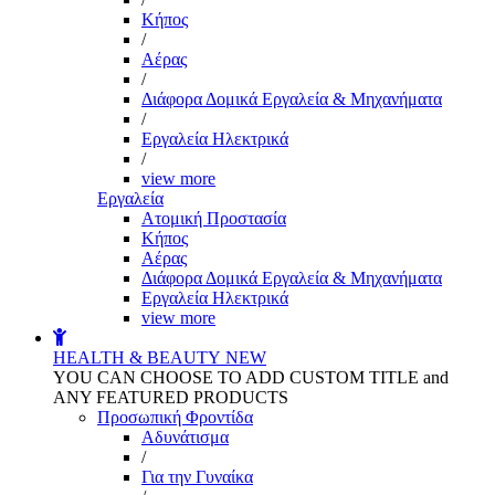
Kήπος
/
Αέρας
/
Διάφορα Δομικά Εργαλεία & Μηχανήματα
/
Εργαλεία Ηλεκτρικά
/
view more
Εργαλεία
Aτομική Προστασία
Kήπος
Αέρας
Διάφορα Δομικά Εργαλεία & Μηχανήματα
Εργαλεία Ηλεκτρικά
view more
HEALTH & BEAUTY
NEW
YOU CAN CHOOSE TO ADD CUSTOM TITLE and
ANY FEATURED PRODUCTS
Προσωπική Φροντίδα
Αδυνάτισμα
/
Για την Γυναίκα