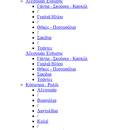
Αξεσουάρ Ένδυσης
Γάντια - Σκούφοι - Κασκόλ
/
Γυαλιά Ηλίου
/
Θήκες - Πορτοφόλια
/
Σακίδια
/
Τσάντες
Αξεσουάρ Ένδυσης
Γάντια - Σκούφοι - Κασκόλ
Γυαλιά Ηλίου
Θήκες - Πορτοφόλια
Σακίδια
Τσάντες
Κόσμημα - Ρολόι
Αξεσουάρ
/
Βραχιόλια
/
Δαχτυλίδια
/
Κολιέ
/