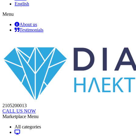
English
Menu
About us
Testimonials
2105200013
CALL US NOW
Marketplace Menu
All categories