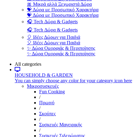
🎀 Μικρά αλλά Ξεχωριστά Δώρα
💝 Δώρα με Προσωπικό Χαρακτήρα
💝 Δώρα με Προσωπικό Χαρακτήρα
🎧 Tech Δώρα & Gadgets
🎧 Tech Δώρα & Gadgets
🎈 Ιδέες Δώρων για Παιδιά
🎈 Ιδέες Δώρων για Παιδιά
✨ Δώρα Ομορφιάς & Περιποίησης
✨ Δώρα Ομορφιάς & Περιποίησης
All categories
HOUSEHOLD & GARDEN
You can simply choose any color for your category icon here
Μικροσυσκευές
Fun Cooking
/
Πρωινό
/
Σκούπες
/
Συσκευές Μαγειρικής
/
Συσκευές Σιδερώματος