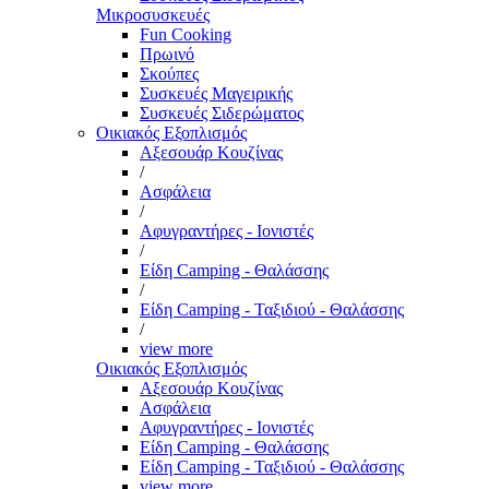
Μικροσυσκευές
Fun Cooking
Πρωινό
Σκούπες
Συσκευές Μαγειρικής
Συσκευές Σιδερώματος
Οικιακός Εξοπλισμός
Αξεσουάρ Κουζίνας
/
Ασφάλεια
/
Αφυγραντήρες - Ιονιστές
/
Είδη Camping - Θαλάσσης
/
Είδη Camping - Ταξιδιού - Θαλάσσης
/
view more
Οικιακός Εξοπλισμός
Αξεσουάρ Κουζίνας
Ασφάλεια
Αφυγραντήρες - Ιονιστές
Είδη Camping - Θαλάσσης
Είδη Camping - Ταξιδιού - Θαλάσσης
view more