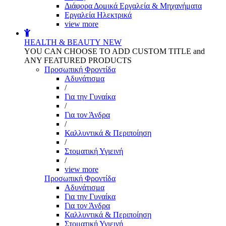
Διάφορα Δομικά Εργαλεία & Μηχανήματα
Εργαλεία Ηλεκτρικά
view more
HEALTH & BEAUTY
NEW
YOU CAN CHOOSE TO ADD CUSTOM TITLE and
ANY FEATURED PRODUCTS
Προσωπική Φροντίδα
Αδυνάτισμα
/
Για την Γυναίκα
/
Για τον Άνδρα
/
Καλλυντικά & Περιποίηση
/
Στοματική Υγιεινή
/
view more
Προσωπική Φροντίδα
Αδυνάτισμα
Για την Γυναίκα
Για τον Άνδρα
Καλλυντικά & Περιποίηση
Στοματική Υγιεινή