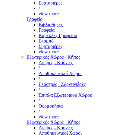
Συρταριέρες
/
view more
Γραφείο
Βιβλιοθήκες
Γραφεία
Καρέκλες Γραφείου
Σκαμπό
Συρταριέρες
view more
Εξωτερικός Χώρος - Κήπος
Αιώρες - Κούνιες
/
Αποθηκευτικοί Χώροι
/
Γλάστρες - Ζαρντινιέρες
/
Έπιπλα Εξωτερικού Χώρου
/
Θερμοκήπια
/
view more
Εξωτερικός Χώρος - Κήπος
Αιώρες - Κούνιες
Αποθηκευτικοί Χώροι