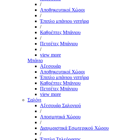
/
Αποθηκευτικοί Χώροι
/
Έπιπλο μπάνιου νιπτήρα
/
Καθρέπτες Μπάνιου
/
Πετσέτες Μπάνιου
/
view more
Μπάνιο
Αξεσουάρ
Αποθηκευτικοί Χώροι
Έπιπλο μπάνιου νιπτήρα
Καθρέπτες Μπάνιου
Πετσέτες Μπάνιου
view more
Σαλόνι
Αξεσουάρ Σαλονιού
/
Αποσμητικά Χώρου
/
Διαχωριστικά Εσωτερικού Χώρου
/
Έπιπλα Τηλεόρασης