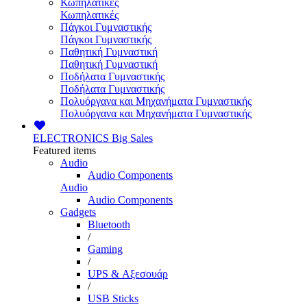
Κωπηλατικές
Κωπηλατικές
Πάγκοι Γυμναστικής
Πάγκοι Γυμναστικής
Παθητική Γυμναστική
Παθητική Γυμναστική
Ποδήλατα Γυμναστικής
Ποδήλατα Γυμναστικής
Πολυόργανα και Μηχανήματα Γυμναστικής
Πολυόργανα και Μηχανήματα Γυμναστικής
ELECTRONICS
Big Sales
Featured items
Audio
Audio Components
Audio
Audio Components
Gadgets
Bluetooth
/
Gaming
/
UPS & Αξεσουάρ
/
USB Sticks