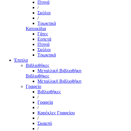
Πτηνά
/
Σκύλοι
/
Τρωκτικά
Κατοικίδια
Γάτες
Ερπετά
Πτηνά
Σκύλοι
Τρωκτικά
Έπιπλα
Βιβλιοθήκες
Μεταλλική Βιβλιοθήκη
Βιβλιοθήκες
Μεταλλική Βιβλιοθήκη
Γραφείο
Βιβλιοθήκες
/
Γραφεία
/
Καρέκλες Γραφείου
/
Σκαμπό
/