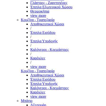
Γλάστρες - Ζαρντινιέρες
Έπιπλα Εξωτερικού Χώρου
Θερμοκήπια
view more
Κουζίνα - Τραπεζαρία
Αποθηκευτικοί Χώροι
/
Έπιπλα Εισόδου
/
Έπιπλα Υποδοχής
/
Καλόγεροι - Κρεμάστρες
/
Καρέκλες
/
view more
Κουζίνα - Τραπεζαρία
Αποθηκευτικοί Χώροι
Έπιπλα Εισόδου
Έπιπλα Υποδοχής
Καλόγεροι - Κρεμάστρες
Καρέκλες
view more
Μπάνιο
Αξεσουάρ