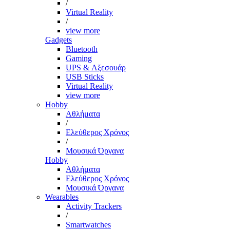
/
Virtual Reality
/
view more
Gadgets
Bluetooth
Gaming
UPS & Αξεσουάρ
USB Sticks
Virtual Reality
view more
Hobby
Αθλήματα
/
Ελεύθερος Χρόνος
/
Μουσικά Όργανα
Hobby
Αθλήματα
Ελεύθερος Χρόνος
Μουσικά Όργανα
Wearables
Activity Trackers
/
Smartwatches