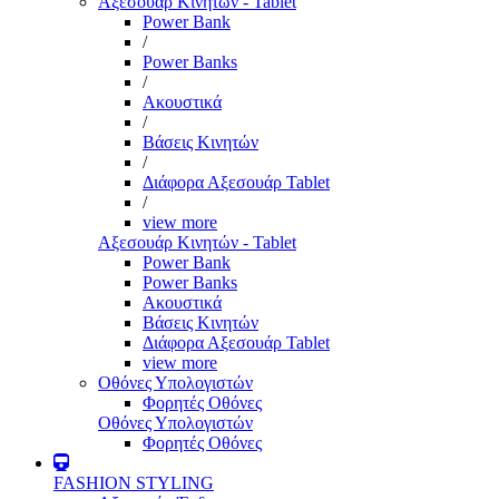
Αξεσουάρ Κινητών - Tablet
Power Bank
/
Power Banks
/
Ακουστικά
/
Βάσεις Κινητών
/
Διάφορα Αξεσουάρ Tablet
/
view more
Αξεσουάρ Κινητών - Tablet
Power Bank
Power Banks
Ακουστικά
Βάσεις Κινητών
Διάφορα Αξεσουάρ Tablet
view more
Οθόνες Υπολογιστών
Φορητές Οθόνες
Οθόνες Υπολογιστών
Φορητές Οθόνες
FASHION STYLING