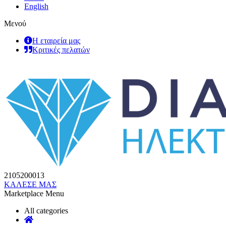
English
Μενού
Η εταιρεία μας
Κριτικές πελατών
2105200013
ΚΑΛΕΣΕ ΜΑΣ
Marketplace Menu
All categories