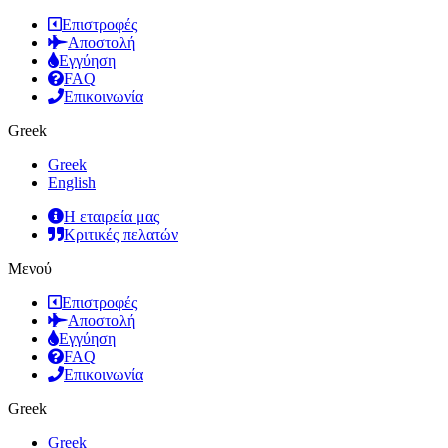
Επιστροφές
Αποστολή
Εγγύηση
FAQ
Επικοινωνία
Greek
Greek
English
Η εταιρεία μας
Κριτικές πελατών
Μενού
Επιστροφές
Αποστολή
Εγγύηση
FAQ
Επικοινωνία
Greek
Greek