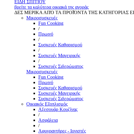
ΕΙΔΗ ΣΠΙΤΙΟΥ
βρείτε τα καλύτερα οικιακά της αγοράς
ΔΕΣ ΜΕΡΙΚΑ ΑΠΌ ΤΑ ΠΡΟΪΌΝΤΑ ΤΗΣ ΚΑΤΗΓΟΡΙΑΣ Ε
Μικροσυσκευές
Fun Cooking
/
Πρωινό
/
Συσκευές Καθαρισμού
/
Συσκευές Μαγειρικής
/
Συσκευές Σιδερώματος
Μικροσυσκευές
Fun Cooking
Πρωινό
Συσκευές Καθαρισμού
Συσκευές Μαγειρικής
Συσκευές Σιδερώματος
Οικιακός Εξοπλισμός
Αξεσουάρ Κουζίνας
/
Ασφάλεια
/
Αφυγραντήρες - Ιονιστές