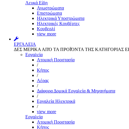
Λευκά Είδη
Ανωστρώματα
Επιστρώματα
Ηλεκτρικά Υποστρώματα
Ηλεκτρικές Κουβέρτες
Κουβερλί
view more
ΕΡΓΑΛΕΙΑ
ΔΕΣ ΜΕΡΙΚΑ ΑΠΌ ΤΑ ΠΡΟΪΌΝΤΑ ΤΗΣ ΚΑΤΗΓΟΡΙΑΣ Ε
Εργαλεία
Aτομική Προστασία
/
Kήπος
/
Αέρας
/
Διάφορα Δομικά Εργαλεία & Μηχανήματα
/
Εργαλεία Ηλεκτρικά
/
view more
Εργαλεία
Aτομική Προστασία
Kήπος