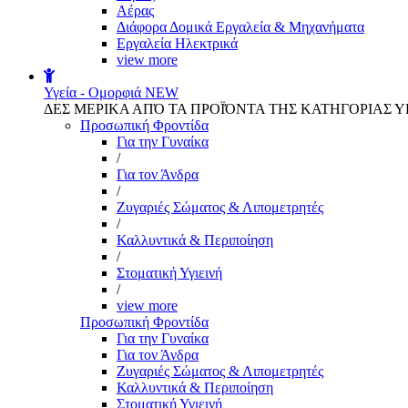
Αέρας
Διάφορα Δομικά Εργαλεία & Μηχανήματα
Εργαλεία Ηλεκτρικά
view more
Υγεία - Ομορφιά
NEW
ΔΕΣ ΜΕΡΙΚΑ ΑΠΌ ΤΑ ΠΡΟΪΌΝΤΑ ΤΗΣ ΚΑΤΗΓΟΡΙΑΣ Υ
Προσωπική Φροντίδα
Για την Γυναίκα
/
Για τον Άνδρα
/
Ζυγαριές Σώματος & Λιπομετρητές
/
Καλλυντικά & Περιποίηση
/
Στοματική Υγιεινή
/
view more
Προσωπική Φροντίδα
Για την Γυναίκα
Για τον Άνδρα
Ζυγαριές Σώματος & Λιπομετρητές
Καλλυντικά & Περιποίηση
Στοματική Υγιεινή