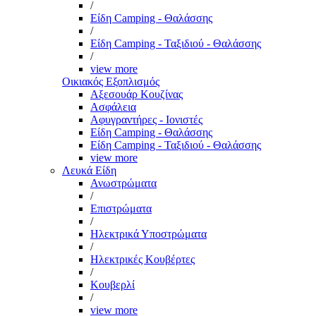
/
Είδη Camping - Θαλάσσης
/
Είδη Camping - Ταξιδιού - Θαλάσσης
/
view more
Οικιακός Εξοπλισμός
Αξεσουάρ Κουζίνας
Ασφάλεια
Αφυγραντήρες - Ιονιστές
Είδη Camping - Θαλάσσης
Είδη Camping - Ταξιδιού - Θαλάσσης
view more
Λευκά Είδη
Ανωστρώματα
/
Επιστρώματα
/
Ηλεκτρικά Υποστρώματα
/
Ηλεκτρικές Κουβέρτες
/
Κουβερλί
/
view more