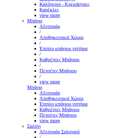
Καλόγεροι - Κρεμάστρες
Καρέκλες
view more
Μπάνιο
Αξεσουάρ
/
Αποθηκευτικοί Χώροι
/
Έπιπλο μπάνιου νιπτήρα
/
Καθρέπτες Μπάνιου
/
Πετσέτες Μπάνιου
/
view more
Μπάνιο
Αξεσουάρ
Αποθηκευτικοί Χώροι
Έπιπλο μπάνιου νιπτήρα
Καθρέπτες Μπάνιου
Πετσέτες Μπάνιου
view more
Σαλόνι
Αξεσουάρ Σαλονιού
/