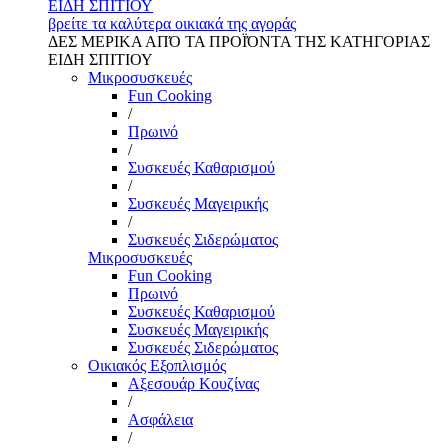
ΕΙΔΗ ΣΠΙΤΙΟΥ
βρείτε τα καλύτερα οικιακά της αγοράς
ΔΕΣ ΜΕΡΙΚΑ ΑΠΌ ΤΑ ΠΡΟΪΌΝΤΑ ΤΗΣ ΚΑΤΗΓΟΡΙΑΣ
ΕΙΔΗ ΣΠΙΤΙΟΥ
Μικροσυσκευές
Fun Cooking
/
Πρωινό
/
Συσκευές Καθαρισμού
/
Συσκευές Μαγειρικής
/
Συσκευές Σιδερώματος
Μικροσυσκευές
Fun Cooking
Πρωινό
Συσκευές Καθαρισμού
Συσκευές Μαγειρικής
Συσκευές Σιδερώματος
Οικιακός Εξοπλισμός
Αξεσουάρ Κουζίνας
/
Ασφάλεια
/