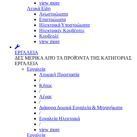
view more
Λευκά Είδη
Ανωστρώματα
Επιστρώματα
Ηλεκτρικά Υποστρώματα
Ηλεκτρικές Κουβέρτες
Κουβερλί
view more
ΕΡΓΑΛΕΙΑ
ΔΕΣ ΜΕΡΙΚΑ ΑΠΌ ΤΑ ΠΡΟΪΌΝΤΑ ΤΗΣ ΚΑΤΗΓΟΡΙΑΣ
ΕΡΓΑΛΕΙΑ
Εργαλεία
Aτομική Προστασία
/
Kήπος
/
Αέρας
/
Διάφορα Δομικά Εργαλεία & Μηχανήματα
/
Εργαλεία Ηλεκτρικά
/
view more
Εργαλεία