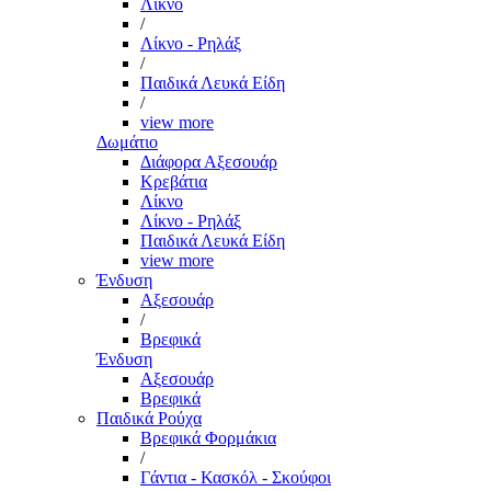
Λίκνο
/
Λίκνο - Ρηλάξ
/
Παιδικά Λευκά Είδη
/
view more
Δωμάτιο
Διάφορα Αξεσουάρ
Κρεβάτια
Λίκνο
Λίκνο - Ρηλάξ
Παιδικά Λευκά Είδη
view more
Ένδυση
Αξεσουάρ
/
Βρεφικά
Ένδυση
Αξεσουάρ
Βρεφικά
Παιδικά Ρούχα
Βρεφικά Φορμάκια
/
Γάντια - Κασκόλ - Σκούφοι