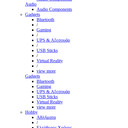
Audio
Audio Components
Gadgets
Bluetooth
/
Gaming
/
UPS & Αξεσουάρ
/
USB Sticks
/
Virtual Reality
/
view more
Gadgets
Bluetooth
Gaming
UPS & Αξεσουάρ
USB Sticks
Virtual Reality
view more
Hobby
Αθλήματα
/
Ελεύθερος Χρόνος