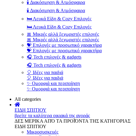
🕯️ Διακόσμηση & Ατμόσφαιρα
🕯️ Διακόσμηση & Ατμόσφαιρα
🛏️ Λευκά Είδη & Cozy Επιλογές
🛏️ Λευκά Είδη & Cozy Επιλογές
🎀 Μικρές αλλά ξεχωριστές επιλογές
🎀 Μικρές αλλά ξεχωριστές επιλογές
💝 Επιλογές με προσωπικό χαρακτήρα
💝 Επιλογές με προσωπικό χαρακτήρα
🎧 Tech επιλογές & gadgets
🎧 Tech επιλογές & gadgets
🎈 Ιδέες για παιδιά
🎈 Ιδέες για παιδιά
✨ Ομορφιά και περιποίηση
✨ Ομορφιά και περιποίηση
All categories
ΕΙΔΗ ΣΠΙΤΙΟΥ
βρείτε τα καλύτερα οικιακά της αγοράς
ΔΕΣ ΜΕΡΙΚΑ ΑΠΌ ΤΑ ΠΡΟΪΌΝΤΑ ΤΗΣ ΚΑΤΗΓΟΡΙΑΣ
ΕΙΔΗ ΣΠΙΤΙΟΥ
Μικροσυσκευές