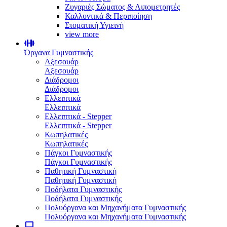
Ζυγαριές Σώματος & Λιπομετρητές
Καλλυντικά & Περιποίηση
Στοματική Υγιεινή
view more
Όργανα Γυμναστικής
Αξεσουάρ
Αξεσουάρ
Διάδρομοι
Διάδρομοι
Ελλειπτικά
Ελλειπτικά
Ελλειπτικά - Stepper
Ελλειπτικά - Stepper
Κωπηλατικές
Κωπηλατικές
Πάγκοι Γυμναστικής
Πάγκοι Γυμναστικής
Παθητική Γυμναστική
Παθητική Γυμναστική
Ποδήλατα Γυμναστικής
Ποδήλατα Γυμναστικής
Πολυόργανα και Μηχανήματα Γυμναστικής
Πολυόργανα και Μηχανήματα Γυμναστικής