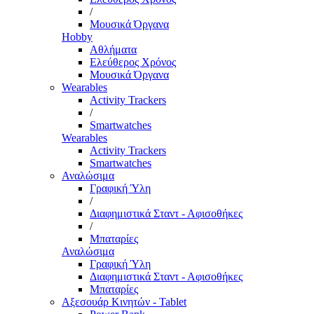
/
Μουσικά Όργανα
Hobby
Αθλήματα
Ελεύθερος Χρόνος
Μουσικά Όργανα
Wearables
Activity Trackers
/
Smartwatches
Wearables
Activity Trackers
Smartwatches
Αναλώσιμα
Γραφική Ύλη
/
Διαφημιστικά Σταντ - Αφισοθήκες
/
Μπαταρίες
Αναλώσιμα
Γραφική Ύλη
Διαφημιστικά Σταντ - Αφισοθήκες
Μπαταρίες
Αξεσουάρ Κινητών - Tablet