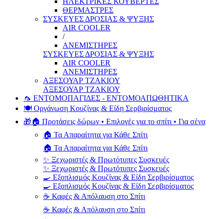
ΗΛΕΚΤΡΙΚΕΣ ΚΟΥΒΕΡΤΕΣ
ΘΕΡΜΑΣΤΡΕΣ
ΣΥΣΚΕΥΕΣ ΔΡΟΣΙΑΣ & ΨΥΞΗΣ
AIR COOLER
/
ΑΝΕΜΙΣΤΗΡΕΣ
ΣΥΣΚΕΥΕΣ ΔΡΟΣΙΑΣ & ΨΥΞΗΣ
AIR COOLER
ΑΝΕΜΙΣΤΗΡΕΣ
ΑΞΕΣΟΥΑΡ ΤΖΑΚΙΟΥ
ΑΞΕΣΟΥΑΡ ΤΖΑΚΙΟΥ
🦟 ΕΝΤΟΜΟΠΑΓΙΔΕΣ - ΕΝΤΟΜΟΑΠΩΘΗΤΙΚΑ
🍽️ Οργάνωση Κουζίνας & Είδη Σερβιρίσματος
🎁🏠 Προτάσεις δώρων • Επιλογές για το σπίτι • Για σένα
🏠 Τα Απαραίτητα για Κάθε Σπίτι
🏠 Τα Απαραίτητα για Κάθε Σπίτι
✨ Ξεχωριστές & Πρωτότυπες Συσκευές
✨ Ξεχωριστές & Πρωτότυπες Συσκευές
🍳 Εξοπλισμός Κουζίνας & Είδη Σερβιρίσματος
🍳 Εξοπλισμός Κουζίνας & Είδη Σερβιρίσματος
☕ Καφές & Απόλαυση στο Σπίτι
☕ Καφές & Απόλαυση στο Σπίτι