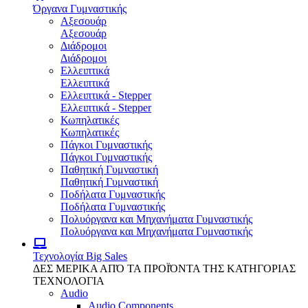
Όργανα Γυμναστικής
Αξεσουάρ
Αξεσουάρ
Διάδρομοι
Διάδρομοι
Ελλειπτικά
Ελλειπτικά
Ελλειπτικά - Stepper
Ελλειπτικά - Stepper
Κωπηλατικές
Κωπηλατικές
Πάγκοι Γυμναστικής
Πάγκοι Γυμναστικής
Παθητική Γυμναστική
Παθητική Γυμναστική
Ποδήλατα Γυμναστικής
Ποδήλατα Γυμναστικής
Πολυόργανα και Μηχανήματα Γυμναστικής
Πολυόργανα και Μηχανήματα Γυμναστικής
Τεχνολογία
Big Sales
ΔΕΣ ΜΕΡΙΚΑ ΑΠΌ ΤΑ ΠΡΟΪΌΝΤΑ ΤΗΣ ΚΑΤΗΓΟΡΙΑΣ
ΤΕΧΝΟΛΟΓΙΑ
Audio
Audio Components