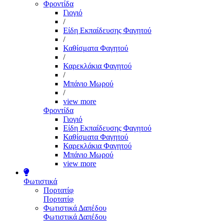
Φροντίδα
Γιογιό
/
Είδη Εκπαίδευσης Φαγητού
/
Καθίσματα Φαγητού
/
Καρεκλάκια Φαγητού
/
Μπάνιο Μωρού
/
view more
Φροντίδα
Γιογιό
Είδη Εκπαίδευσης Φαγητού
Καθίσματα Φαγητού
Καρεκλάκια Φαγητού
Μπάνιο Μωρού
view more
Φωτιστικά
Πορτατίφ
Πορτατίφ
Φωτιστικά Δαπέδου
Φωτιστικά Δαπέδου