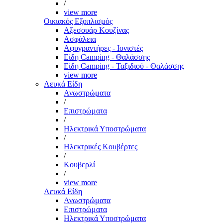
/
view more
Οικιακός Εξοπλισμός
Αξεσουάρ Κουζίνας
Ασφάλεια
Αφυγραντήρες - Ιονιστές
Είδη Camping - Θαλάσσης
Είδη Camping - Ταξιδιού - Θαλάσσης
view more
Λευκά Είδη
Ανωστρώματα
/
Επιστρώματα
/
Ηλεκτρικά Υποστρώματα
/
Ηλεκτρικές Κουβέρτες
/
Κουβερλί
/
view more
Λευκά Είδη
Ανωστρώματα
Επιστρώματα
Ηλεκτρικά Υποστρώματα