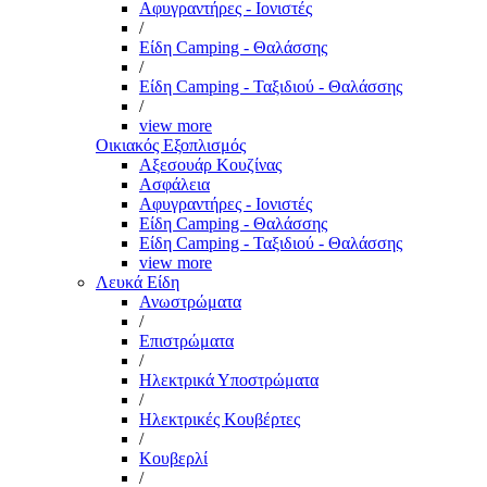
Αφυγραντήρες - Ιονιστές
/
Είδη Camping - Θαλάσσης
/
Είδη Camping - Ταξιδιού - Θαλάσσης
/
view more
Οικιακός Εξοπλισμός
Αξεσουάρ Κουζίνας
Ασφάλεια
Αφυγραντήρες - Ιονιστές
Είδη Camping - Θαλάσσης
Είδη Camping - Ταξιδιού - Θαλάσσης
view more
Λευκά Είδη
Ανωστρώματα
/
Επιστρώματα
/
Ηλεκτρικά Υποστρώματα
/
Ηλεκτρικές Κουβέρτες
/
Κουβερλί
/