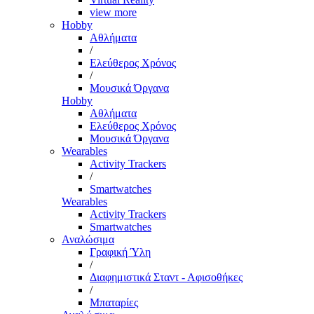
view more
Hobby
Αθλήματα
/
Ελεύθερος Χρόνος
/
Μουσικά Όργανα
Hobby
Αθλήματα
Ελεύθερος Χρόνος
Μουσικά Όργανα
Wearables
Activity Trackers
/
Smartwatches
Wearables
Activity Trackers
Smartwatches
Αναλώσιμα
Γραφική Ύλη
/
Διαφημιστικά Σταντ - Αφισοθήκες
/
Μπαταρίες