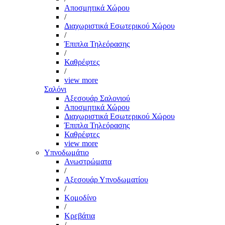
Αποσμητικά Χώρου
/
Διαχωριστικά Εσωτερικού Χώρου
/
Έπιπλα Τηλεόρασης
/
Καθρέφτες
/
view more
Σαλόνι
Αξεσουάρ Σαλονιού
Αποσμητικά Χώρου
Διαχωριστικά Εσωτερικού Χώρου
Έπιπλα Τηλεόρασης
Καθρέφτες
view more
Υπνοδωμάτιο
Ανωστρώματα
/
Αξεσουάρ Υπνοδωματίου
/
Κομοδίνο
/
Κρεβάτια
/