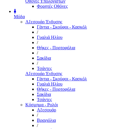
Οθόνες Υπολογιστών
Φορητές Οθόνες
Μόδα
Αξεσουάρ Ένδυσης
Γάντια - Σκούφοι - Κασκόλ
/
Γυαλιά Ηλίου
/
Θήκες - Πορτοφόλια
/
Σακίδια
/
Τσάντες
Αξεσουάρ Ένδυσης
Γάντια - Σκούφοι - Κασκόλ
Γυαλιά Ηλίου
Θήκες - Πορτοφόλια
Σακίδια
Τσάντες
Κόσμημα - Ρολόι
Αξεσουάρ
/
Βραχιόλια
/