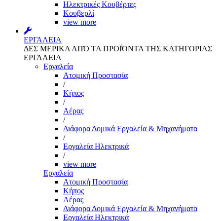
Ηλεκτρικές Κουβέρτες
Κουβερλί
view more
ΕΡΓΑΛΕΙΑ
ΔΕΣ ΜΕΡΙΚΑ ΑΠΌ ΤΑ ΠΡΟΪΌΝΤΑ ΤΗΣ ΚΑΤΗΓΟΡΙΑΣ
ΕΡΓΑΛΕΙΑ
Εργαλεία
Aτομική Προστασία
/
Kήπος
/
Αέρας
/
Διάφορα Δομικά Εργαλεία & Μηχανήματα
/
Εργαλεία Ηλεκτρικά
/
view more
Εργαλεία
Aτομική Προστασία
Kήπος
Αέρας
Διάφορα Δομικά Εργαλεία & Μηχανήματα
Εργαλεία Ηλεκτρικά