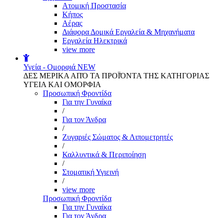
Aτομική Προστασία
Kήπος
Αέρας
Διάφορα Δομικά Εργαλεία & Μηχανήματα
Εργαλεία Ηλεκτρικά
view more
Υγεία - Ομορφιά
NEW
ΔΕΣ ΜΕΡΙΚΑ ΑΠΌ ΤΑ ΠΡΟΪΌΝΤΑ ΤΗΣ ΚΑΤΗΓΟΡΙΑΣ
ΥΓΕΙΑ ΚΑΙ ΟΜΟΡΦΙΑ
Προσωπική Φροντίδα
Για την Γυναίκα
/
Για τον Άνδρα
/
Ζυγαριές Σώματος & Λιπομετρητές
/
Καλλυντικά & Περιποίηση
/
Στοματική Υγιεινή
/
view more
Προσωπική Φροντίδα
Για την Γυναίκα
Για τον Άνδρα