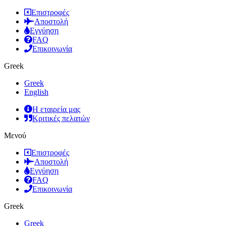
Επιστροφές
Αποστολή
Εγγύηση
FAQ
Επικοινωνία
Greek
Greek
English
Η εταιρεία μας
Κριτικές πελατών
Μενού
Επιστροφές
Αποστολή
Εγγύηση
FAQ
Επικοινωνία
Greek
Greek