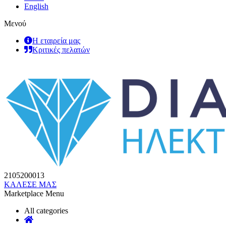
English
Μενού
Η εταιρεία μας
Κριτικές πελατών
2105200013
ΚΑΛΕΣΕ ΜΑΣ
Marketplace Menu
All categories