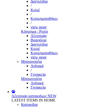
Δαχτυλίδια
/
Κολιέ
/
Κοσμηματοθήκες
/
view more
Κόσμημα - Ρολόι
Αξεσουάρ
Βραχιόλια
Δαχτυλίδια
Κολιέ
Κοσμηματοθήκες
view more
Μπουρνούζια
Ανδρικά
/
Γυναικεία
Μπουρνούζια
Ανδρικά
Γυναικεία
Αξεσουαρ κατοικιδιων
NEW
LATEST ITEMS IN HOME
Κατοικίδια