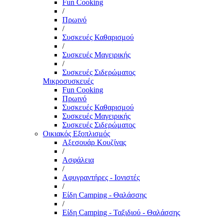
Fun Cooking
/
Πρωινό
/
Συσκευές Καθαρισμού
/
Συσκευές Μαγειρικής
/
Συσκευές Σιδερώματος
Μικροσυσκευές
Fun Cooking
Πρωινό
Συσκευές Καθαρισμού
Συσκευές Μαγειρικής
Συσκευές Σιδερώματος
Οικιακός Εξοπλισμός
Αξεσουάρ Κουζίνας
/
Ασφάλεια
/
Αφυγραντήρες - Ιονιστές
/
Είδη Camping - Θαλάσσης
/
Είδη Camping - Ταξιδιού - Θαλάσσης