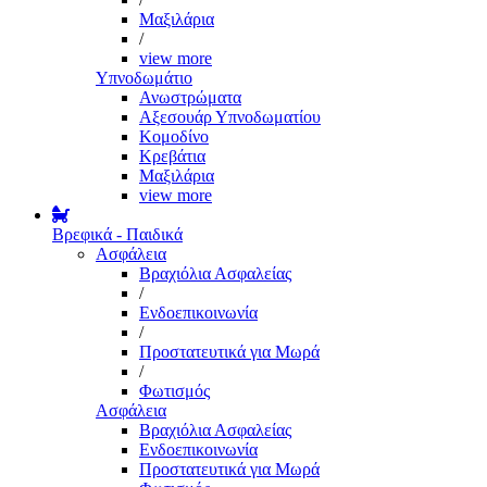
Μαξιλάρια
/
view more
Υπνοδωμάτιο
Ανωστρώματα
Αξεσουάρ Υπνοδωματίου
Κομοδίνο
Κρεβάτια
Μαξιλάρια
view more
Βρεφικά - Παιδικά
Ασφάλεια
Βραχιόλια Ασφαλείας
/
Ενδοεπικοινωνία
/
Προστατευτικά για Μωρά
/
Φωτισμός
Ασφάλεια
Βραχιόλια Ασφαλείας
Ενδοεπικοινωνία
Προστατευτικά για Μωρά