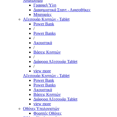
Αναλώσιμα
Γραφική Ύλη
Διαφημιστικά Σταντ - Αφισοθήκες
Μπαταρίες
Αξεσουάρ Κινητών - Tablet
Power Bank
/
Power Banks
/
Ακουστικά
/
Βάσεις Κινητών
/
Διάφορα Αξεσουάρ Tablet
/
view more
Αξεσουάρ Κινητών - Tablet
Power Bank
Power Banks
Ακουστικά
Βάσεις Κινητών
Διάφορα Αξεσουάρ Tablet
view more
Οθόνες Υπολογιστών
Φορητές Οθόνες