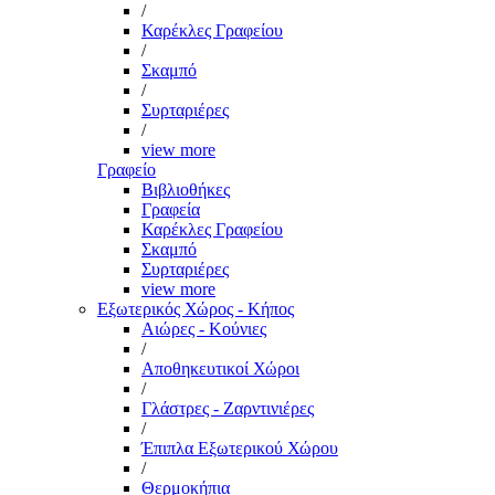
/
Καρέκλες Γραφείου
/
Σκαμπό
/
Συρταριέρες
/
view more
Γραφείο
Βιβλιοθήκες
Γραφεία
Καρέκλες Γραφείου
Σκαμπό
Συρταριέρες
view more
Εξωτερικός Χώρος - Κήπος
Αιώρες - Κούνιες
/
Αποθηκευτικοί Χώροι
/
Γλάστρες - Ζαρντινιέρες
/
Έπιπλα Εξωτερικού Χώρου
/
Θερμοκήπια