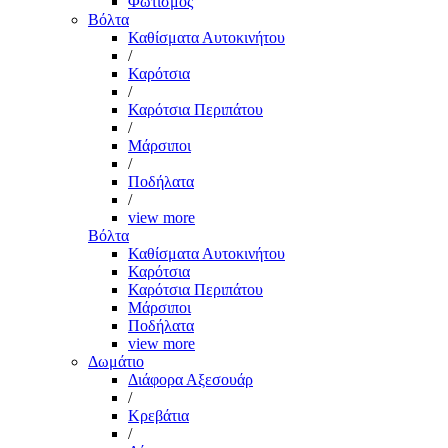
Φωτισμός
Βόλτα
Καθίσματα Αυτοκινήτου
/
Καρότσια
/
Καρότσια Περιπάτου
/
Μάρσιποι
/
Ποδήλατα
/
view more
Βόλτα
Καθίσματα Αυτοκινήτου
Καρότσια
Καρότσια Περιπάτου
Μάρσιποι
Ποδήλατα
view more
Δωμάτιο
Διάφορα Αξεσουάρ
/
Κρεβάτια
/