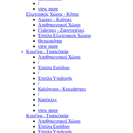
/
view more
Εξωτερικός Χώρος - Κήπος
Αιώρες - Κούνιες
Αποθηκευτικοί Χώροι
Γλάστρες - Ζαρντινιέρες
Έπιπλα Εξωτερικού Χώρου
Θερμοκήπια
view more
Κουζίνα - Τραπεζαρία
Αποθηκευτικοί Χώροι
/
Έπιπλα Εισόδου
/
Έπιπλα Υποδοχής
/
Καλόγεροι - Κρεμάστρες
/
Καρέκλες
/
view more
Κουζίνα - Τραπεζαρία
Αποθηκευτικοί Χώροι
Έπιπλα Εισόδου
Έπιπλα Υποδοχής