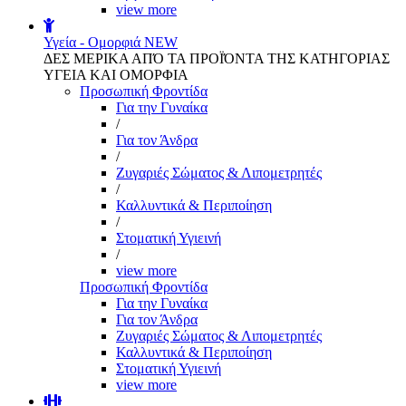
view more
Υγεία - Ομορφιά
NEW
ΔΕΣ ΜΕΡΙΚΑ ΑΠΌ ΤΑ ΠΡΟΪΌΝΤΑ ΤΗΣ ΚΑΤΗΓΟΡΙΑΣ
ΥΓΕΙΑ ΚΑΙ ΟΜΟΡΦΙΑ
Προσωπική Φροντίδα
Για την Γυναίκα
/
Για τον Άνδρα
/
Ζυγαριές Σώματος & Λιπομετρητές
/
Καλλυντικά & Περιποίηση
/
Στοματική Υγιεινή
/
view more
Προσωπική Φροντίδα
Για την Γυναίκα
Για τον Άνδρα
Ζυγαριές Σώματος & Λιπομετρητές
Καλλυντικά & Περιποίηση
Στοματική Υγιεινή
view more