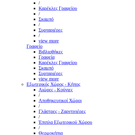
/
Καρέκλες Γραφείου
/
Σκαμπό
/
Συρταριέρες
/
view more
Γραφείο
Βιβλιοθήκες
Γραφεία
Καρέκλες Γραφείου
Σκαμπό
Συρταριέρες
view more
Εξωτερικός Χώρος - Κήπος
Αιώρες - Κούνιες
/
Αποθηκευτικοί Χώροι
/
Γλάστρες - Ζαρντινιέρες
/
Έπιπλα Εξωτερικού Χώρου
/
Θερμοκήπια