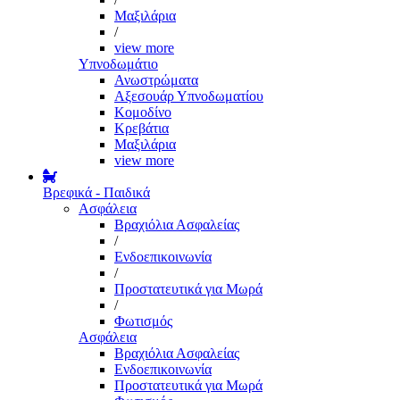
Μαξιλάρια
/
view more
Υπνοδωμάτιο
Ανωστρώματα
Αξεσουάρ Υπνοδωματίου
Κομοδίνο
Κρεβάτια
Μαξιλάρια
view more
Βρεφικά - Παιδικά
Ασφάλεια
Βραχιόλια Ασφαλείας
/
Ενδοεπικοινωνία
/
Προστατευτικά για Μωρά
/
Φωτισμός
Ασφάλεια
Βραχιόλια Ασφαλείας
Ενδοεπικοινωνία
Προστατευτικά για Μωρά