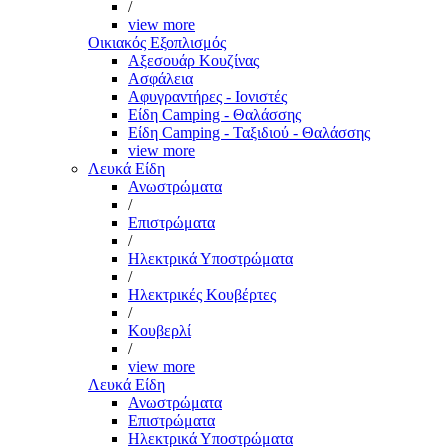
/
view more
Οικιακός Εξοπλισμός
Αξεσουάρ Κουζίνας
Ασφάλεια
Αφυγραντήρες - Ιονιστές
Είδη Camping - Θαλάσσης
Είδη Camping - Ταξιδιού - Θαλάσσης
view more
Λευκά Είδη
Ανωστρώματα
/
Επιστρώματα
/
Ηλεκτρικά Υποστρώματα
/
Ηλεκτρικές Κουβέρτες
/
Κουβερλί
/
view more
Λευκά Είδη
Ανωστρώματα
Επιστρώματα
Ηλεκτρικά Υποστρώματα