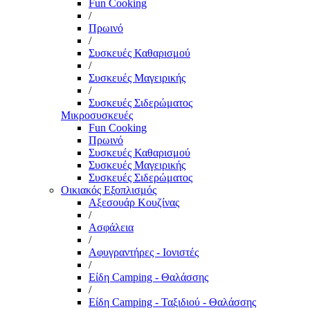
Fun Cooking
/
Πρωινό
/
Συσκευές Καθαρισμού
/
Συσκευές Μαγειρικής
/
Συσκευές Σιδερώματος
Μικροσυσκευές
Fun Cooking
Πρωινό
Συσκευές Καθαρισμού
Συσκευές Μαγειρικής
Συσκευές Σιδερώματος
Οικιακός Εξοπλισμός
Αξεσουάρ Κουζίνας
/
Ασφάλεια
/
Αφυγραντήρες - Ιονιστές
/
Είδη Camping - Θαλάσσης
/
Είδη Camping - Ταξιδιού - Θαλάσσης