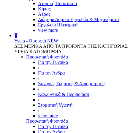
Aτομική Προστασία
Kήπος
Αέρας
Διάφορα Δομικά Εργαλεία & Μηχανήματα
Εργαλεία Ηλεκτρικά
view more
Υγεία - Ομορφιά
NEW
ΔΕΣ ΜΕΡΙΚΑ ΑΠΌ ΤΑ ΠΡΟΪΌΝΤΑ ΤΗΣ ΚΑΤΗΓΟΡΙΑΣ
ΥΓΕΙΑ ΚΑΙ ΟΜΟΡΦΙΑ
Προσωπική Φροντίδα
Για την Γυναίκα
/
Για τον Άνδρα
/
Ζυγαριές Σώματος & Λιπομετρητές
/
Καλλυντικά & Περιποίηση
/
Στοματική Υγιεινή
/
view more
Προσωπική Φροντίδα
Για την Γυναίκα
Για τον Άνδρα