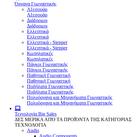
Όργανα Γυμναστικής
Αξεσουάρ
Αξεσουάρ
Διάδρομοι
Διάδρομοι
Ελλειπτικά
Ελλειπτικά
Ελλειπτικά - Stepper
Ελλειπτικά - Stepper
Κωπηλατικές
Κωπηλατικές
Πάγκοι Γυμναστικής
Πάγκοι Γυμναστικής
Παθητική Γυμναστική
Παθητική Γυμναστική
Ποδήλατα Γυμναστικής
Ποδήλατα Γυμναστικής
Πολυόργανα και Μηχανήματα Γυμναστικής
Πολυόργανα και Μηχανήματα Γυμναστικής
Τεχνολογία
Big Sales
ΔΕΣ ΜΕΡΙΚΑ ΑΠΌ ΤΑ ΠΡΟΪΌΝΤΑ ΤΗΣ ΚΑΤΗΓΟΡΙΑΣ
ΤΕΧΝΟΛΟΓΙΑ
Audio
Audio Components