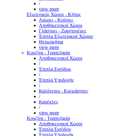
/
view more
Εξωτερικός Χώρος - Κήπος
Αιώρες - Κούνιες
Αποθηκευτικοί Χώροι
Γλάστρες - Ζαρντινιέρες
Έπιπλα Εξωτερικού Χώρου
Θερμοκήπια
view more
Κουζίνα - Τραπεζαρία
Αποθηκευτικοί Χώροι
/
Έπιπλα Εισόδου
/
Έπιπλα Υποδοχής
/
Καλόγεροι - Κρεμάστρες
/
Καρέκλες
/
view more
Κουζίνα - Τραπεζαρία
Αποθηκευτικοί Χώροι
Έπιπλα Εισόδου
Έπιπλα Υποδοχής