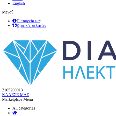
English
Μενού
Η εταιρεία μας
Κριτικές πελατών
2105200013
ΚΑΛΕΣΕ ΜΑΣ
Marketplace Menu
All categories