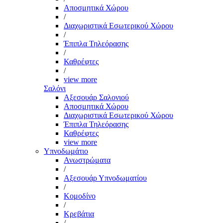
Αποσμητικά Χώρου
/
Διαχωριστικά Εσωτερικού Χώρου
/
Έπιπλα Τηλεόρασης
/
Καθρέφτες
/
view more
Σαλόνι
Αξεσουάρ Σαλονιού
Αποσμητικά Χώρου
Διαχωριστικά Εσωτερικού Χώρου
Έπιπλα Τηλεόρασης
Καθρέφτες
view more
Υπνοδωμάτιο
Ανωστρώματα
/
Αξεσουάρ Υπνοδωματίου
/
Κομοδίνο
/
Κρεβάτια
/