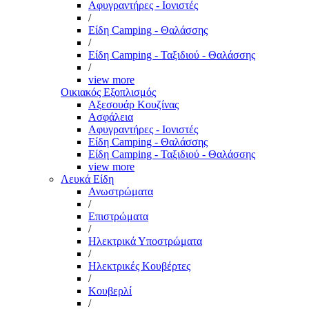
Αφυγραντήρες - Ιονιστές
/
Είδη Camping - Θαλάσσης
/
Είδη Camping - Ταξιδιού - Θαλάσσης
/
view more
Οικιακός Εξοπλισμός
Αξεσουάρ Κουζίνας
Ασφάλεια
Αφυγραντήρες - Ιονιστές
Είδη Camping - Θαλάσσης
Είδη Camping - Ταξιδιού - Θαλάσσης
view more
Λευκά Είδη
Ανωστρώματα
/
Επιστρώματα
/
Ηλεκτρικά Υποστρώματα
/
Ηλεκτρικές Κουβέρτες
/
Κουβερλί
/