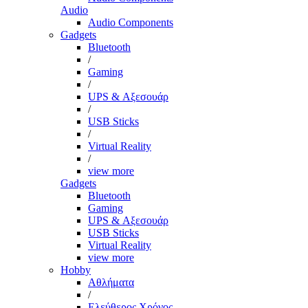
Audio
Audio Components
Gadgets
Bluetooth
/
Gaming
/
UPS & Αξεσουάρ
/
USB Sticks
/
Virtual Reality
/
view more
Gadgets
Bluetooth
Gaming
UPS & Αξεσουάρ
USB Sticks
Virtual Reality
view more
Hobby
Αθλήματα
/
Ελεύθερος Χρόνος