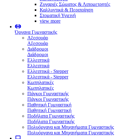
Ζυγαριές Σώματος & Λιπομετρητές
Καλλυντικά & Περιποίηση
Στοματική Υγιεινή
view more
Όργανα Γυμναστικής
Αξεσουάρ
Αξεσουάρ
Διάδρομοι
Διάδρομοι
Ελλειπτικά
Ελλειπτικά
Ελλειπτικά - Stepper
Ελλειπτικά - Stepper
Κωπηλατικές
Κωπηλατικές
Πάγκοι Γυμναστικής
Πάγκοι Γυμναστικής
Παθητική Γυμναστική
Παθητική Γυμναστική
Ποδήλατα Γυμναστικής
Ποδήλατα Γυμναστικής
Πολυόργανα και Μηχανήματα Γυμναστικής
Πολυόργανα και Μηχανήματα Γυμναστικής