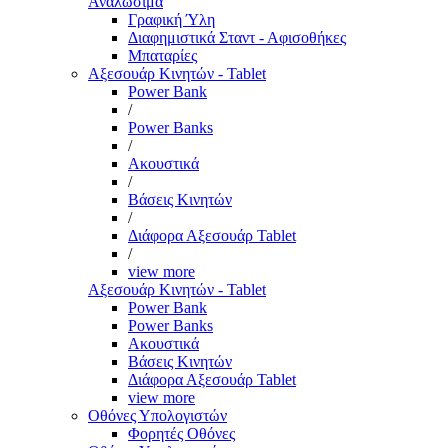
Αναλώσιμα
Γραφική Ύλη
Διαφημιστικά Σταντ - Αφισοθήκες
Μπαταρίες
Αξεσουάρ Κινητών - Tablet
Power Bank
/
Power Banks
/
Ακουστικά
/
Βάσεις Κινητών
/
Διάφορα Αξεσουάρ Tablet
/
view more
Αξεσουάρ Κινητών - Tablet
Power Bank
Power Banks
Ακουστικά
Βάσεις Κινητών
Διάφορα Αξεσουάρ Tablet
view more
Οθόνες Υπολογιστών
Φορητές Οθόνες