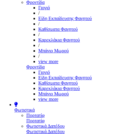
Φροντίδα
Γιογιό
/
Είδη Εκπαίδευσης Φαγητού
/
Καθίσματα Φαγητού
/
Καρεκλάκια Φαγητού
/
Μπάνιο Μωρού
/
view more
Φροντίδα
Γιογιό
Είδη Εκπαίδευσης Φαγητού
Καθίσματα Φαγητού
Καρεκλάκια Φαγητού
Μπάνιο Μωρού
view more
Φωτιστικά
Πορτατίφ
Πορτατίφ
Φωτιστικά Δαπέδου
Φωτιστικά Δαπέδου