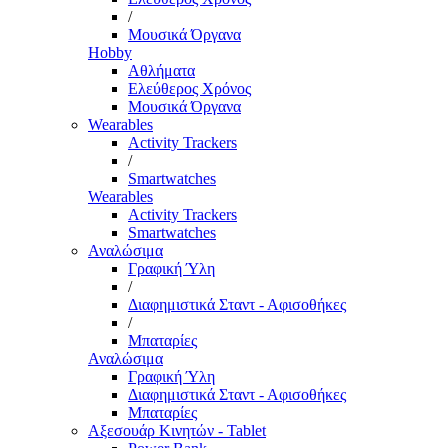
/
Μουσικά Όργανα
Hobby
Αθλήματα
Ελεύθερος Χρόνος
Μουσικά Όργανα
Wearables
Activity Trackers
/
Smartwatches
Wearables
Activity Trackers
Smartwatches
Αναλώσιμα
Γραφική Ύλη
/
Διαφημιστικά Σταντ - Αφισοθήκες
/
Μπαταρίες
Αναλώσιμα
Γραφική Ύλη
Διαφημιστικά Σταντ - Αφισοθήκες
Μπαταρίες
Αξεσουάρ Κινητών - Tablet