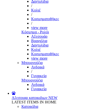
Δαχτυλίδια
/
Κολιέ
/
Κοσμηματοθήκες
/
view more
Κόσμημα - Ρολόι
Αξεσουάρ
Βραχιόλια
Δαχτυλίδια
Κολιέ
Κοσμηματοθήκες
view more
Μπουρνούζια
Ανδρικά
/
Γυναικεία
Μπουρνούζια
Ανδρικά
Γυναικεία
Αξεσουαρ κατοικιδιων
NEW
LATEST ITEMS IN HOME
Κατοικίδια