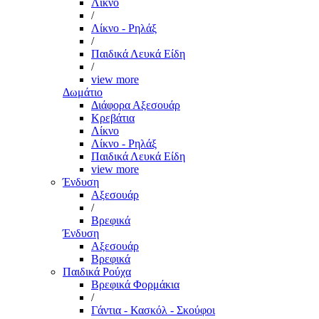
Λίκνο
/
Λίκνο - Ρηλάξ
/
Παιδικά Λευκά Είδη
/
view more
Δωμάτιο
Διάφορα Αξεσουάρ
Κρεβάτια
Λίκνο
Λίκνο - Ρηλάξ
Παιδικά Λευκά Είδη
view more
Ένδυση
Αξεσουάρ
/
Βρεφικά
Ένδυση
Αξεσουάρ
Βρεφικά
Παιδικά Ρούχα
Βρεφικά Φορμάκια
/
Γάντια - Κασκόλ - Σκούφοι