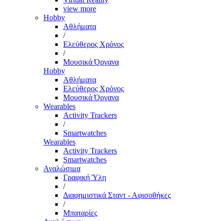
view more
Hobby
Αθλήματα
/
Ελεύθερος Χρόνος
/
Μουσικά Όργανα
Hobby
Αθλήματα
Ελεύθερος Χρόνος
Μουσικά Όργανα
Wearables
Activity Trackers
/
Smartwatches
Wearables
Activity Trackers
Smartwatches
Αναλώσιμα
Γραφική Ύλη
/
Διαφημιστικά Σταντ - Αφισοθήκες
/
Μπαταρίες