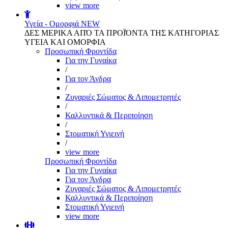
view more
Υγεία - Ομορφιά
NEW
ΔΕΣ ΜΕΡΙΚΑ ΑΠΌ ΤΑ ΠΡΟΪΌΝΤΑ ΤΗΣ ΚΑΤΗΓΟΡΙΑΣ
ΥΓΕΙΑ ΚΑΙ ΟΜΟΡΦΙΑ
Προσωπική Φροντίδα
Για την Γυναίκα
/
Για τον Άνδρα
/
Ζυγαριές Σώματος & Λιπομετρητές
/
Καλλυντικά & Περιποίηση
/
Στοματική Υγιεινή
/
view more
Προσωπική Φροντίδα
Για την Γυναίκα
Για τον Άνδρα
Ζυγαριές Σώματος & Λιπομετρητές
Καλλυντικά & Περιποίηση
Στοματική Υγιεινή
view more