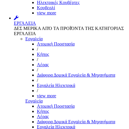
Ηλεκτρικές Κουβέρτες
Κουβερλί
view more
ΕΡΓΑΛΕΙΑ
ΔΕΣ ΜΕΡΙΚΑ ΑΠΌ ΤΑ ΠΡΟΪΌΝΤΑ ΤΗΣ ΚΑΤΗΓΟΡΙΑΣ
ΕΡΓΑΛΕΙΑ
Εργαλεία
Aτομική Προστασία
/
Kήπος
/
Αέρας
/
Διάφορα Δομικά Εργαλεία & Μηχανήματα
/
Εργαλεία Ηλεκτρικά
/
view more
Εργαλεία
Aτομική Προστασία
Kήπος
Αέρας
Διάφορα Δομικά Εργαλεία & Μηχανήματα
Εργαλεία Ηλεκτρικά