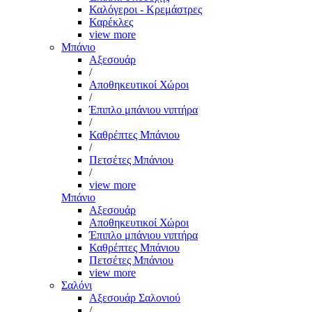
Καλόγεροι - Κρεμάστρες
Καρέκλες
view more
Μπάνιο
Αξεσουάρ
/
Αποθηκευτικοί Χώροι
/
Έπιπλο μπάνιου νιπτήρα
/
Καθρέπτες Μπάνιου
/
Πετσέτες Μπάνιου
/
view more
Μπάνιο
Αξεσουάρ
Αποθηκευτικοί Χώροι
Έπιπλο μπάνιου νιπτήρα
Καθρέπτες Μπάνιου
Πετσέτες Μπάνιου
view more
Σαλόνι
Αξεσουάρ Σαλονιού
/