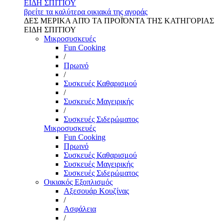
ΕΙΔΗ ΣΠΙΤΙΟΥ
βρείτε τα καλύτερα οικιακά της αγοράς
ΔΕΣ ΜΕΡΙΚΑ ΑΠΌ ΤΑ ΠΡΟΪΌΝΤΑ ΤΗΣ ΚΑΤΗΓΟΡΙΑΣ
ΕΙΔΗ ΣΠΙΤΙΟΥ
Μικροσυσκευές
Fun Cooking
/
Πρωινό
/
Συσκευές Καθαρισμού
/
Συσκευές Μαγειρικής
/
Συσκευές Σιδερώματος
Μικροσυσκευές
Fun Cooking
Πρωινό
Συσκευές Καθαρισμού
Συσκευές Μαγειρικής
Συσκευές Σιδερώματος
Οικιακός Εξοπλισμός
Αξεσουάρ Κουζίνας
/
Ασφάλεια
/