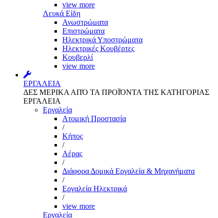
view more
Λευκά Είδη
Ανωστρώματα
Επιστρώματα
Ηλεκτρικά Υποστρώματα
Ηλεκτρικές Κουβέρτες
Κουβερλί
view more
ΕΡΓΑΛΕΙΑ
ΔΕΣ ΜΕΡΙΚΑ ΑΠΌ ΤΑ ΠΡΟΪΌΝΤΑ ΤΗΣ ΚΑΤΗΓΟΡΙΑΣ
ΕΡΓΑΛΕΙΑ
Εργαλεία
Aτομική Προστασία
/
Kήπος
/
Αέρας
/
Διάφορα Δομικά Εργαλεία & Μηχανήματα
/
Εργαλεία Ηλεκτρικά
/
view more
Εργαλεία