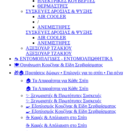
ΗΛΕΚΤΡΙΚΕΣ ΚΟΥΒΕΡΤΕΣ
ΘΕΡΜΑΣΤΡΕΣ
ΣΥΣΚΕΥΕΣ ΔΡΟΣΙΑΣ & ΨΥΞΗΣ
AIR COOLER
/
ΑΝΕΜΙΣΤΗΡΕΣ
ΣΥΣΚΕΥΕΣ ΔΡΟΣΙΑΣ & ΨΥΞΗΣ
AIR COOLER
ΑΝΕΜΙΣΤΗΡΕΣ
ΑΞΕΣΟΥΑΡ ΤΖΑΚΙΟΥ
ΑΞΕΣΟΥΑΡ ΤΖΑΚΙΟΥ
🦟 ΕΝΤΟΜΟΠΑΓΙΔΕΣ - ΕΝΤΟΜΟΑΠΩΘΗΤΙΚΑ
🍽️ Οργάνωση Κουζίνας & Είδη Σερβιρίσματος
🎁🏠 Προτάσεις δώρων • Επιλογές για το σπίτι • Για σένα
🏠 Τα Απαραίτητα για Κάθε Σπίτι
🏠 Τα Απαραίτητα για Κάθε Σπίτι
✨ Ξεχωριστές & Πρωτότυπες Συσκευές
✨ Ξεχωριστές & Πρωτότυπες Συσκευές
🍳 Εξοπλισμός Κουζίνας & Είδη Σερβιρίσματος
🍳 Εξοπλισμός Κουζίνας & Είδη Σερβιρίσματος
☕ Καφές & Απόλαυση στο Σπίτι
☕ Καφές & Απόλαυση στο Σπίτι