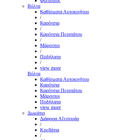
Φωτισμός
Βόλτα
Καθίσματα Αυτοκινήτου
/
Καρότσια
/
Καρότσια Περιπάτου
/
Μάρσιποι
/
Ποδήλατα
/
view more
Βόλτα
Καθίσματα Αυτοκινήτου
Καρότσια
Καρότσια Περιπάτου
Μάρσιποι
Ποδήλατα
view more
Δωμάτιο
Διάφορα Αξεσουάρ
/
Κρεβάτια
/