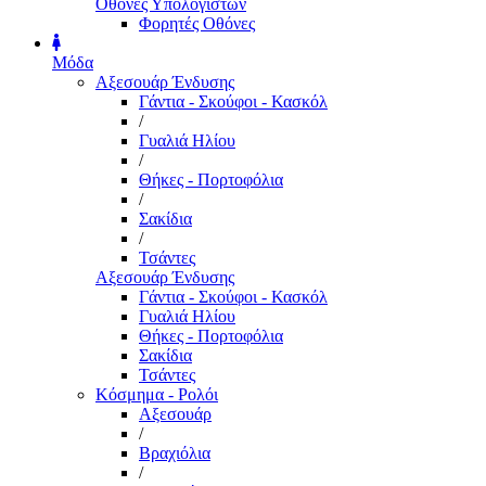
Οθόνες Υπολογιστών
Φορητές Οθόνες
Μόδα
Αξεσουάρ Ένδυσης
Γάντια - Σκούφοι - Κασκόλ
/
Γυαλιά Ηλίου
/
Θήκες - Πορτοφόλια
/
Σακίδια
/
Τσάντες
Αξεσουάρ Ένδυσης
Γάντια - Σκούφοι - Κασκόλ
Γυαλιά Ηλίου
Θήκες - Πορτοφόλια
Σακίδια
Τσάντες
Κόσμημα - Ρολόι
Αξεσουάρ
/
Βραχιόλια
/