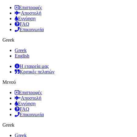
Επιστροφές
Αποστολή
Εγγύηση
FAQ
Επικοινωνία
Greek
Greek
English
Η εταιρεία μας
Κριτικές πελατών
Μενού
Επιστροφές
Αποστολή
Εγγύηση
FAQ
Επικοινωνία
Greek
Greek