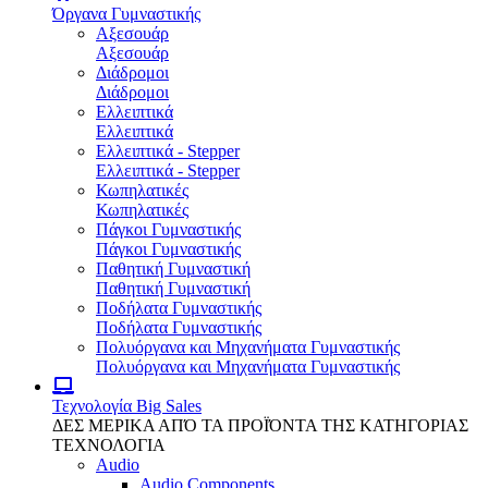
Όργανα Γυμναστικής
Αξεσουάρ
Αξεσουάρ
Διάδρομοι
Διάδρομοι
Ελλειπτικά
Ελλειπτικά
Ελλειπτικά - Stepper
Ελλειπτικά - Stepper
Κωπηλατικές
Κωπηλατικές
Πάγκοι Γυμναστικής
Πάγκοι Γυμναστικής
Παθητική Γυμναστική
Παθητική Γυμναστική
Ποδήλατα Γυμναστικής
Ποδήλατα Γυμναστικής
Πολυόργανα και Μηχανήματα Γυμναστικής
Πολυόργανα και Μηχανήματα Γυμναστικής
Τεχνολογία
Big Sales
ΔΕΣ ΜΕΡΙΚΑ ΑΠΌ ΤΑ ΠΡΟΪΌΝΤΑ ΤΗΣ ΚΑΤΗΓΟΡΙΑΣ
ΤΕΧΝΟΛΟΓΙΑ
Audio
Audio Components