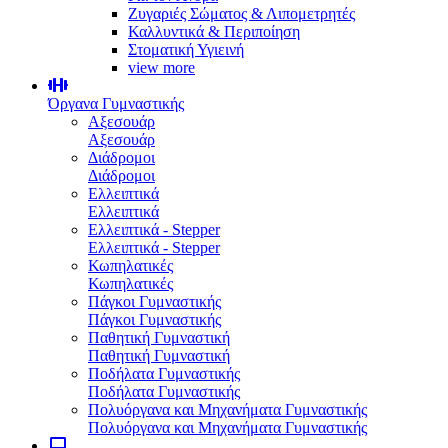
Ζυγαριές Σώματος & Λιπομετρητές
Καλλυντικά & Περιποίηση
Στοματική Υγιεινή
view more
Όργανα Γυμναστικής
Αξεσουάρ
Αξεσουάρ
Διάδρομοι
Διάδρομοι
Ελλειπτικά
Ελλειπτικά
Ελλειπτικά - Stepper
Ελλειπτικά - Stepper
Κωπηλατικές
Κωπηλατικές
Πάγκοι Γυμναστικής
Πάγκοι Γυμναστικής
Παθητική Γυμναστική
Παθητική Γυμναστική
Ποδήλατα Γυμναστικής
Ποδήλατα Γυμναστικής
Πολυόργανα και Μηχανήματα Γυμναστικής
Πολυόργανα και Μηχανήματα Γυμναστικής