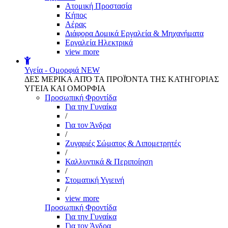
Aτομική Προστασία
Kήπος
Αέρας
Διάφορα Δομικά Εργαλεία & Μηχανήματα
Εργαλεία Ηλεκτρικά
view more
Υγεία - Ομορφιά
NEW
ΔΕΣ ΜΕΡΙΚΑ ΑΠΌ ΤΑ ΠΡΟΪΌΝΤΑ ΤΗΣ ΚΑΤΗΓΟΡΙΑΣ
ΥΓΕΙΑ ΚΑΙ ΟΜΟΡΦΙΑ
Προσωπική Φροντίδα
Για την Γυναίκα
/
Για τον Άνδρα
/
Ζυγαριές Σώματος & Λιπομετρητές
/
Καλλυντικά & Περιποίηση
/
Στοματική Υγιεινή
/
view more
Προσωπική Φροντίδα
Για την Γυναίκα
Για τον Άνδρα