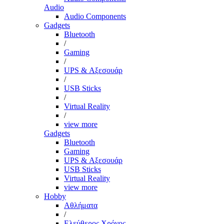
Audio
Audio Components
Gadgets
Bluetooth
/
Gaming
/
UPS & Αξεσουάρ
/
USB Sticks
/
Virtual Reality
/
view more
Gadgets
Bluetooth
Gaming
UPS & Αξεσουάρ
USB Sticks
Virtual Reality
view more
Hobby
Αθλήματα
/
Ελεύθερος Χρόνος