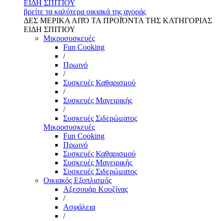
ΕΙΔΗ ΣΠΙΤΙΟΥ
βρείτε τα καλύτερα οικιακά της αγοράς
ΔΕΣ ΜΕΡΙΚΑ ΑΠΌ ΤΑ ΠΡΟΪΌΝΤΑ ΤΗΣ ΚΑΤΗΓΟΡΙΑΣ
ΕΙΔΗ ΣΠΙΤΙΟΥ
Μικροσυσκευές
Fun Cooking
/
Πρωινό
/
Συσκευές Καθαρισμού
/
Συσκευές Μαγειρικής
/
Συσκευές Σιδερώματος
Μικροσυσκευές
Fun Cooking
Πρωινό
Συσκευές Καθαρισμού
Συσκευές Μαγειρικής
Συσκευές Σιδερώματος
Οικιακός Εξοπλισμός
Αξεσουάρ Κουζίνας
/
Ασφάλεια
/