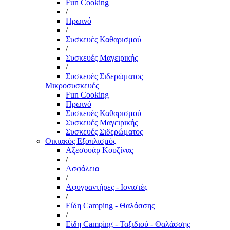
Fun Cooking
/
Πρωινό
/
Συσκευές Καθαρισμού
/
Συσκευές Μαγειρικής
/
Συσκευές Σιδερώματος
Μικροσυσκευές
Fun Cooking
Πρωινό
Συσκευές Καθαρισμού
Συσκευές Μαγειρικής
Συσκευές Σιδερώματος
Οικιακός Εξοπλισμός
Αξεσουάρ Κουζίνας
/
Ασφάλεια
/
Αφυγραντήρες - Ιονιστές
/
Είδη Camping - Θαλάσσης
/
Είδη Camping - Ταξιδιού - Θαλάσσης