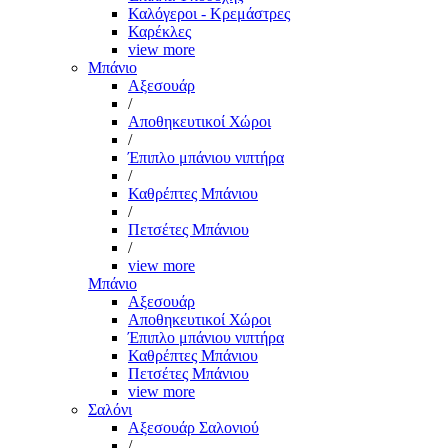
Καλόγεροι - Κρεμάστρες
Καρέκλες
view more
Μπάνιο
Αξεσουάρ
/
Αποθηκευτικοί Χώροι
/
Έπιπλο μπάνιου νιπτήρα
/
Καθρέπτες Μπάνιου
/
Πετσέτες Μπάνιου
/
view more
Μπάνιο
Αξεσουάρ
Αποθηκευτικοί Χώροι
Έπιπλο μπάνιου νιπτήρα
Καθρέπτες Μπάνιου
Πετσέτες Μπάνιου
view more
Σαλόνι
Αξεσουάρ Σαλονιού
/