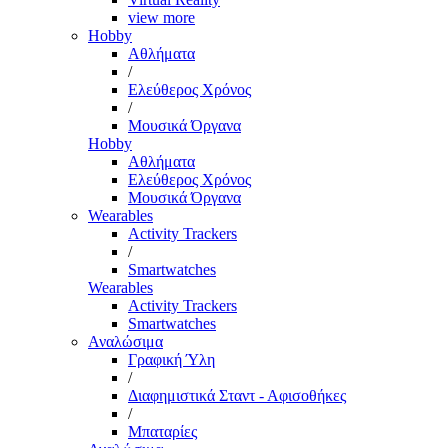
view more
Hobby
Αθλήματα
/
Ελεύθερος Χρόνος
/
Μουσικά Όργανα
Hobby
Αθλήματα
Ελεύθερος Χρόνος
Μουσικά Όργανα
Wearables
Activity Trackers
/
Smartwatches
Wearables
Activity Trackers
Smartwatches
Αναλώσιμα
Γραφική Ύλη
/
Διαφημιστικά Σταντ - Αφισοθήκες
/
Μπαταρίες