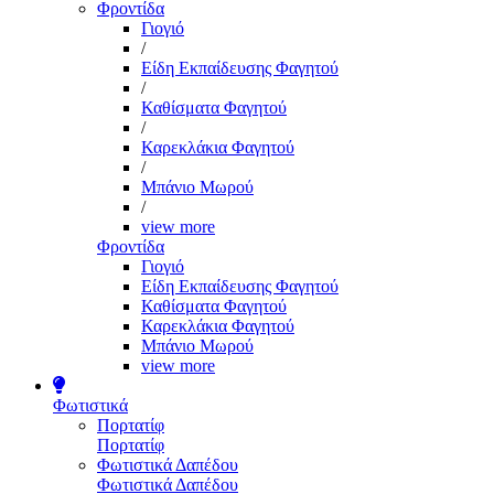
Φροντίδα
Γιογιό
/
Είδη Εκπαίδευσης Φαγητού
/
Καθίσματα Φαγητού
/
Καρεκλάκια Φαγητού
/
Μπάνιο Μωρού
/
view more
Φροντίδα
Γιογιό
Είδη Εκπαίδευσης Φαγητού
Καθίσματα Φαγητού
Καρεκλάκια Φαγητού
Μπάνιο Μωρού
view more
Φωτιστικά
Πορτατίφ
Πορτατίφ
Φωτιστικά Δαπέδου
Φωτιστικά Δαπέδου