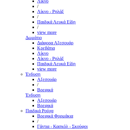
Λίκνο
/
Λίκνο - Ρηλάξ
/
Παιδικά Λευκά Είδη
/
view more
Δωμάτιο
Διάφορα Αξεσουάρ
Κρεβάτια
Λίκνο
Λίκνο - Ρηλάξ
Παιδικά Λευκά Είδη
view more
Ένδυση
Αξεσουάρ
/
Βρεφικά
Ένδυση
Αξεσουάρ
Βρεφικά
Παιδικά Ρούχα
Βρεφικά Φορμάκια
/
Γάντια - Κασκόλ - Σκούφοι