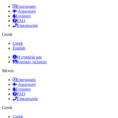
Επιστροφές
Αποστολή
Εγγύηση
FAQ
Επικοινωνία
Greek
Greek
English
Η εταιρεία μας
Κριτικές πελατών
Μενού
Επιστροφές
Αποστολή
Εγγύηση
FAQ
Επικοινωνία
Greek
Greek