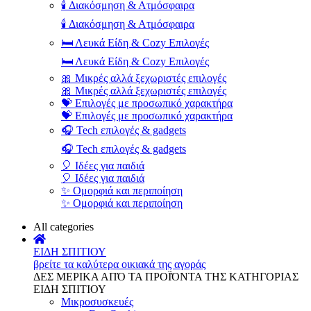
🕯️ Διακόσμηση & Ατμόσφαιρα
🕯️ Διακόσμηση & Ατμόσφαιρα
🛏️ Λευκά Είδη & Cozy Επιλογές
🛏️ Λευκά Είδη & Cozy Επιλογές
🎀 Μικρές αλλά ξεχωριστές επιλογές
🎀 Μικρές αλλά ξεχωριστές επιλογές
💝 Επιλογές με προσωπικό χαρακτήρα
💝 Επιλογές με προσωπικό χαρακτήρα
🎧 Tech επιλογές & gadgets
🎧 Tech επιλογές & gadgets
🎈 Ιδέες για παιδιά
🎈 Ιδέες για παιδιά
✨ Ομορφιά και περιποίηση
✨ Ομορφιά και περιποίηση
All categories
ΕΙΔΗ ΣΠΙΤΙΟΥ
βρείτε τα καλύτερα οικιακά της αγοράς
ΔΕΣ ΜΕΡΙΚΑ ΑΠΌ ΤΑ ΠΡΟΪΌΝΤΑ ΤΗΣ ΚΑΤΗΓΟΡΙΑΣ
ΕΙΔΗ ΣΠΙΤΙΟΥ
Μικροσυσκευές