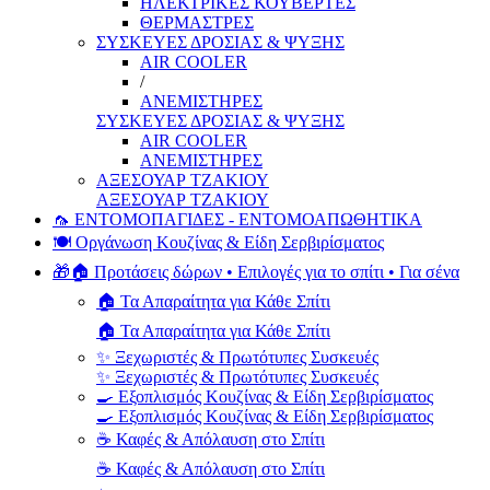
ΗΛΕΚΤΡΙΚΕΣ ΚΟΥΒΕΡΤΕΣ
ΘΕΡΜΑΣΤΡΕΣ
ΣΥΣΚΕΥΕΣ ΔΡΟΣΙΑΣ & ΨΥΞΗΣ
AIR COOLER
/
ΑΝΕΜΙΣΤΗΡΕΣ
ΣΥΣΚΕΥΕΣ ΔΡΟΣΙΑΣ & ΨΥΞΗΣ
AIR COOLER
ΑΝΕΜΙΣΤΗΡΕΣ
ΑΞΕΣΟΥΑΡ ΤΖΑΚΙΟΥ
ΑΞΕΣΟΥΑΡ ΤΖΑΚΙΟΥ
🦟 ΕΝΤΟΜΟΠΑΓΙΔΕΣ - ΕΝΤΟΜΟΑΠΩΘΗΤΙΚΑ
🍽️ Οργάνωση Κουζίνας & Είδη Σερβιρίσματος
🎁🏠 Προτάσεις δώρων • Επιλογές για το σπίτι • Για σένα
🏠 Τα Απαραίτητα για Κάθε Σπίτι
🏠 Τα Απαραίτητα για Κάθε Σπίτι
✨ Ξεχωριστές & Πρωτότυπες Συσκευές
✨ Ξεχωριστές & Πρωτότυπες Συσκευές
🍳 Εξοπλισμός Κουζίνας & Είδη Σερβιρίσματος
🍳 Εξοπλισμός Κουζίνας & Είδη Σερβιρίσματος
☕ Καφές & Απόλαυση στο Σπίτι
☕ Καφές & Απόλαυση στο Σπίτι