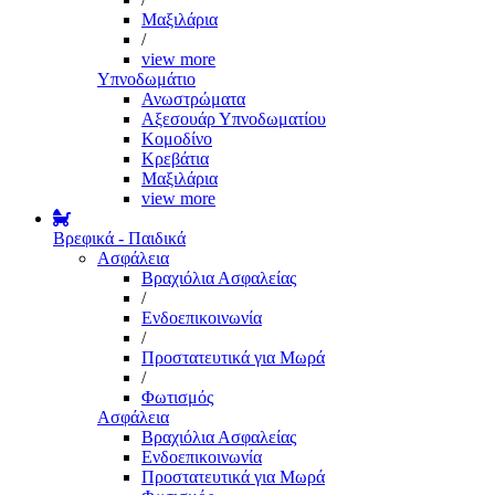
Μαξιλάρια
/
view more
Υπνοδωμάτιο
Ανωστρώματα
Αξεσουάρ Υπνοδωματίου
Κομοδίνο
Κρεβάτια
Μαξιλάρια
view more
Βρεφικά - Παιδικά
Ασφάλεια
Βραχιόλια Ασφαλείας
/
Ενδοεπικοινωνία
/
Προστατευτικά για Μωρά
/
Φωτισμός
Ασφάλεια
Βραχιόλια Ασφαλείας
Ενδοεπικοινωνία
Προστατευτικά για Μωρά