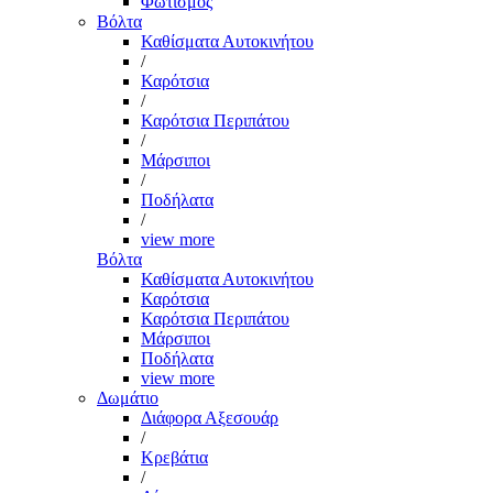
Φωτισμός
Βόλτα
Καθίσματα Αυτοκινήτου
/
Καρότσια
/
Καρότσια Περιπάτου
/
Μάρσιποι
/
Ποδήλατα
/
view more
Βόλτα
Καθίσματα Αυτοκινήτου
Καρότσια
Καρότσια Περιπάτου
Μάρσιποι
Ποδήλατα
view more
Δωμάτιο
Διάφορα Αξεσουάρ
/
Κρεβάτια
/