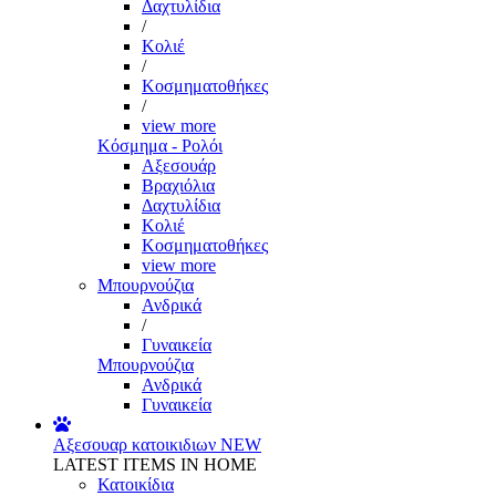
Δαχτυλίδια
/
Κολιέ
/
Κοσμηματοθήκες
/
view more
Κόσμημα - Ρολόι
Αξεσουάρ
Βραχιόλια
Δαχτυλίδια
Κολιέ
Κοσμηματοθήκες
view more
Μπουρνούζια
Ανδρικά
/
Γυναικεία
Μπουρνούζια
Ανδρικά
Γυναικεία
Αξεσουαρ κατοικιδιων
NEW
LATEST ITEMS IN HOME
Κατοικίδια