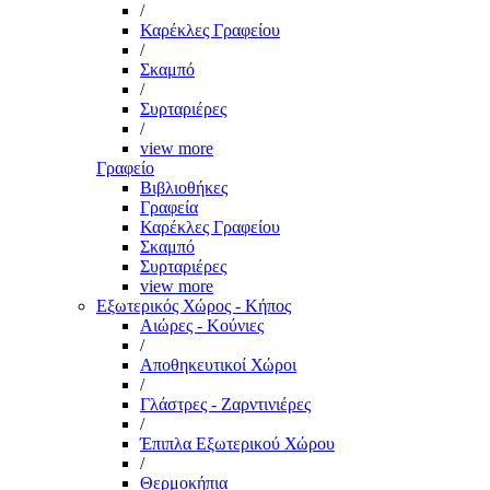
/
Καρέκλες Γραφείου
/
Σκαμπό
/
Συρταριέρες
/
view more
Γραφείο
Βιβλιοθήκες
Γραφεία
Καρέκλες Γραφείου
Σκαμπό
Συρταριέρες
view more
Εξωτερικός Χώρος - Κήπος
Αιώρες - Κούνιες
/
Αποθηκευτικοί Χώροι
/
Γλάστρες - Ζαρντινιέρες
/
Έπιπλα Εξωτερικού Χώρου
/
Θερμοκήπια