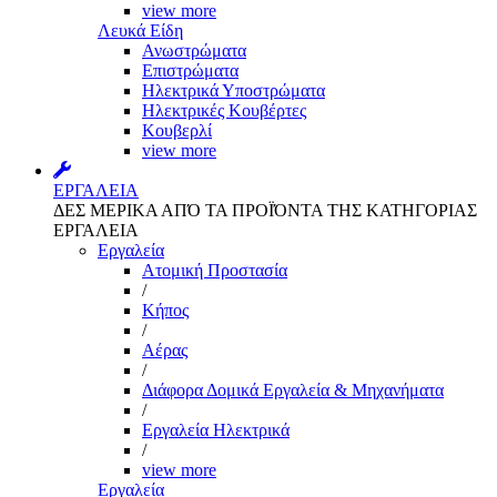
view more
Λευκά Είδη
Ανωστρώματα
Επιστρώματα
Ηλεκτρικά Υποστρώματα
Ηλεκτρικές Κουβέρτες
Κουβερλί
view more
ΕΡΓΑΛΕΙΑ
ΔΕΣ ΜΕΡΙΚΑ ΑΠΌ ΤΑ ΠΡΟΪΌΝΤΑ ΤΗΣ ΚΑΤΗΓΟΡΙΑΣ
ΕΡΓΑΛΕΙΑ
Εργαλεία
Aτομική Προστασία
/
Kήπος
/
Αέρας
/
Διάφορα Δομικά Εργαλεία & Μηχανήματα
/
Εργαλεία Ηλεκτρικά
/
view more
Εργαλεία