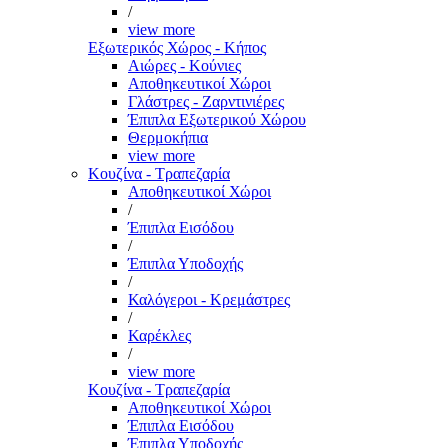
/
view more
Εξωτερικός Χώρος - Κήπος
Αιώρες - Κούνιες
Αποθηκευτικοί Χώροι
Γλάστρες - Ζαρντινιέρες
Έπιπλα Εξωτερικού Χώρου
Θερμοκήπια
view more
Κουζίνα - Τραπεζαρία
Αποθηκευτικοί Χώροι
/
Έπιπλα Εισόδου
/
Έπιπλα Υποδοχής
/
Καλόγεροι - Κρεμάστρες
/
Καρέκλες
/
view more
Κουζίνα - Τραπεζαρία
Αποθηκευτικοί Χώροι
Έπιπλα Εισόδου
Έπιπλα Υποδοχής