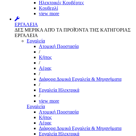
Ηλεκτρικές Κουβέρτες
Κουβερλί
view more
ΕΡΓΑΛΕΙΑ
ΔΕΣ ΜΕΡΙΚΑ ΑΠΌ ΤΑ ΠΡΟΪΌΝΤΑ ΤΗΣ ΚΑΤΗΓΟΡΙΑΣ
ΕΡΓΑΛΕΙΑ
Εργαλεία
Aτομική Προστασία
/
Kήπος
/
Αέρας
/
Διάφορα Δομικά Εργαλεία & Μηχανήματα
/
Εργαλεία Ηλεκτρικά
/
view more
Εργαλεία
Aτομική Προστασία
Kήπος
Αέρας
Διάφορα Δομικά Εργαλεία & Μηχανήματα
Εργαλεία Ηλεκτρικά