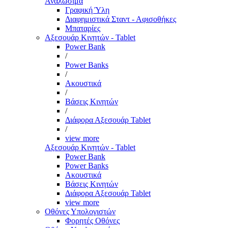
Αναλώσιμα
Γραφική Ύλη
Διαφημιστικά Σταντ - Αφισοθήκες
Μπαταρίες
Αξεσουάρ Κινητών - Tablet
Power Bank
/
Power Banks
/
Ακουστικά
/
Βάσεις Κινητών
/
Διάφορα Αξεσουάρ Tablet
/
view more
Αξεσουάρ Κινητών - Tablet
Power Bank
Power Banks
Ακουστικά
Βάσεις Κινητών
Διάφορα Αξεσουάρ Tablet
view more
Οθόνες Υπολογιστών
Φορητές Οθόνες