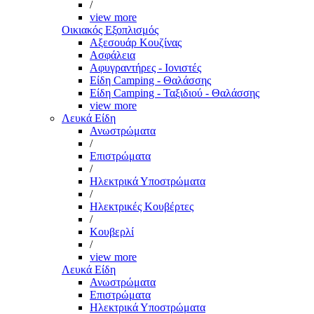
/
view more
Οικιακός Εξοπλισμός
Αξεσουάρ Κουζίνας
Ασφάλεια
Αφυγραντήρες - Ιονιστές
Είδη Camping - Θαλάσσης
Είδη Camping - Ταξιδιού - Θαλάσσης
view more
Λευκά Είδη
Ανωστρώματα
/
Επιστρώματα
/
Ηλεκτρικά Υποστρώματα
/
Ηλεκτρικές Κουβέρτες
/
Κουβερλί
/
view more
Λευκά Είδη
Ανωστρώματα
Επιστρώματα
Ηλεκτρικά Υποστρώματα