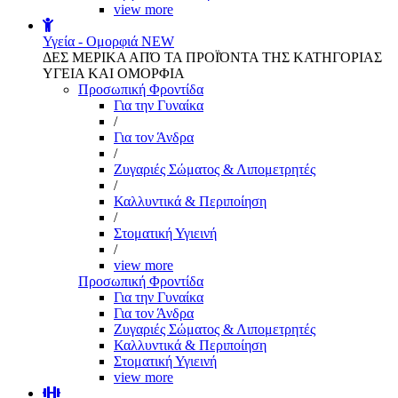
view more
Υγεία - Ομορφιά
NEW
ΔΕΣ ΜΕΡΙΚΑ ΑΠΌ ΤΑ ΠΡΟΪΌΝΤΑ ΤΗΣ ΚΑΤΗΓΟΡΙΑΣ
ΥΓΕΙΑ ΚΑΙ ΟΜΟΡΦΙΑ
Προσωπική Φροντίδα
Για την Γυναίκα
/
Για τον Άνδρα
/
Ζυγαριές Σώματος & Λιπομετρητές
/
Καλλυντικά & Περιποίηση
/
Στοματική Υγιεινή
/
view more
Προσωπική Φροντίδα
Για την Γυναίκα
Για τον Άνδρα
Ζυγαριές Σώματος & Λιπομετρητές
Καλλυντικά & Περιποίηση
Στοματική Υγιεινή
view more