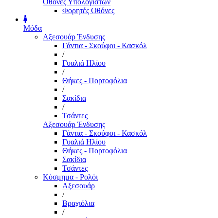
Οθόνες Υπολογιστών
Φορητές Οθόνες
Μόδα
Αξεσουάρ Ένδυσης
Γάντια - Σκούφοι - Κασκόλ
/
Γυαλιά Ηλίου
/
Θήκες - Πορτοφόλια
/
Σακίδια
/
Τσάντες
Αξεσουάρ Ένδυσης
Γάντια - Σκούφοι - Κασκόλ
Γυαλιά Ηλίου
Θήκες - Πορτοφόλια
Σακίδια
Τσάντες
Κόσμημα - Ρολόι
Αξεσουάρ
/
Βραχιόλια
/