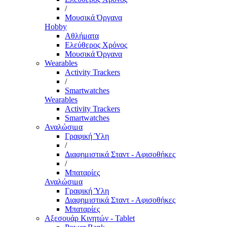
/
Μουσικά Όργανα
Hobby
Αθλήματα
Ελεύθερος Χρόνος
Μουσικά Όργανα
Wearables
Activity Trackers
/
Smartwatches
Wearables
Activity Trackers
Smartwatches
Αναλώσιμα
Γραφική Ύλη
/
Διαφημιστικά Σταντ - Αφισοθήκες
/
Μπαταρίες
Αναλώσιμα
Γραφική Ύλη
Διαφημιστικά Σταντ - Αφισοθήκες
Μπαταρίες
Αξεσουάρ Κινητών - Tablet