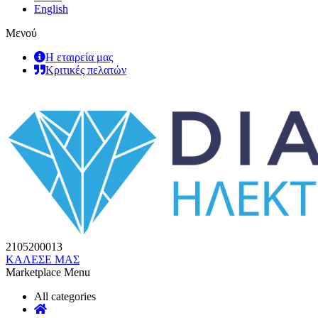
English
Μενού
Η εταιρεία μας
Κριτικές πελατών
2105200013
ΚΑΛΕΣΕ ΜΑΣ
Marketplace Menu
All categories