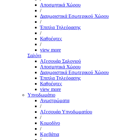
Αποσμητικά Χώρου
/
Διαχωριστικά Εσωτερικού Χώρου
/
Έπιπλα Τηλεόρασης
/
Καθρέφτες
/
view more
Σαλόνι
Αξεσουάρ Σαλονιού
Αποσμητικά Χώρου
Διαχωριστικά Εσωτερικού Χώρου
Έπιπλα Τηλεόρασης
Καθρέφτες
view more
Υπνοδωμάτιο
Ανωστρώματα
/
Αξεσουάρ Υπνοδωματίου
/
Κομοδίνο
/
Κρεβάτια
/