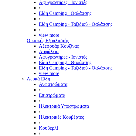
Αφυγραντήρες - Ιονιστές
/
Είδη Camping - Θαλάσσης
/
Είδη Camping - Ταξιδιού - Θαλάσσης
/
view more
Οικιακός Εξοπλισμός
Αξεσουάρ Κουζίνας
Ασφάλεια
Αφυγραντήρες - Ιονιστές
Είδη Camping - Θαλάσσης
Είδη Camping - Ταξιδιού - Θαλάσσης
view more
Λευκά Είδη
Ανωστρώματα
/
Επιστρώματα
/
Ηλεκτρικά Υποστρώματα
/
Ηλεκτρικές Κουβέρτες
/
Κουβερλί
/