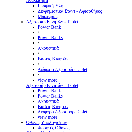
Αναλώσιμα
Γραφική Ύλη
Διαφημιστικά Σταντ - Αφισοθήκες
Μπαταρίες
Αξεσουάρ Κινητών - Tablet
Power Bank
/
Power Banks
/
Ακουστικά
/
Βάσεις Κινητών
/
Διάφορα Αξεσουάρ Tablet
/
view more
Αξεσουάρ Κινητών - Tablet
Power Bank
Power Banks
Ακουστικά
Βάσεις Κινητών
Διάφορα Αξεσουάρ Tablet
view more
Οθόνες Υπολογιστών
Φορητές Οθόνες