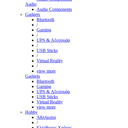
Audio
Audio Components
Gadgets
Bluetooth
/
Gaming
/
UPS & Αξεσουάρ
/
USB Sticks
/
Virtual Reality
/
view more
Gadgets
Bluetooth
Gaming
UPS & Αξεσουάρ
USB Sticks
Virtual Reality
view more
Hobby
Αθλήματα
/
Ελεύθερος Χρόνος