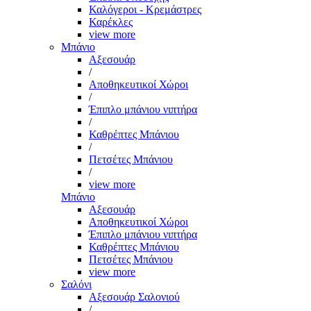
Καλόγεροι - Κρεμάστρες
Καρέκλες
view more
Μπάνιο
Αξεσουάρ
/
Αποθηκευτικοί Χώροι
/
Έπιπλο μπάνιου νιπτήρα
/
Καθρέπτες Μπάνιου
/
Πετσέτες Μπάνιου
/
view more
Μπάνιο
Αξεσουάρ
Αποθηκευτικοί Χώροι
Έπιπλο μπάνιου νιπτήρα
Καθρέπτες Μπάνιου
Πετσέτες Μπάνιου
view more
Σαλόνι
Αξεσουάρ Σαλονιού
/