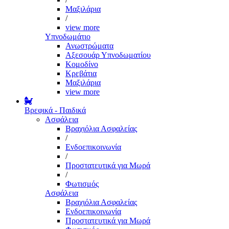
Μαξιλάρια
/
view more
Υπνοδωμάτιο
Ανωστρώματα
Αξεσουάρ Υπνοδωματίου
Κομοδίνο
Κρεβάτια
Μαξιλάρια
view more
Βρεφικά - Παιδικά
Ασφάλεια
Βραχιόλια Ασφαλείας
/
Ενδοεπικοινωνία
/
Προστατευτικά για Μωρά
/
Φωτισμός
Ασφάλεια
Βραχιόλια Ασφαλείας
Ενδοεπικοινωνία
Προστατευτικά για Μωρά