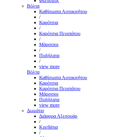
Φωτισμός
Βόλτα
Καθίσματα Αυτοκινήτου
/
Καρότσια
/
Καρότσια Περιπάτου
/
Μάρσιποι
/
Ποδήλατα
/
view more
Βόλτα
Καθίσματα Αυτοκινήτου
Καρότσια
Καρότσια Περιπάτου
Μάρσιποι
Ποδήλατα
view more
Δωμάτιο
Διάφορα Αξεσουάρ
/
Κρεβάτια
/