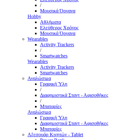
/
Μουσικά Όργανα
Hobby
Αθλήματα
Ελεύθερος Χρόνος
Μουσικά Όργανα
Wearables
Activity Trackers
/
Smartwatches
Wearables
Activity Trackers
Smartwatches
Αναλώσιμα
Γραφική Ύλη
/
Διαφημιστικά Σταντ - Αφισοθήκες
/
Μπαταρίες
Αναλώσιμα
Γραφική Ύλη
Διαφημιστικά Σταντ - Αφισοθήκες
Μπαταρίες
Αξεσουάρ Κινητών - Tablet