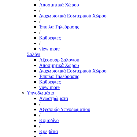
Αποσμητικά Χώρου
/
Διαχωριστικά Εσωτερικού Χώρου
/
Έπιπλα Τηλεόρασης
/
Καθρέφτες
/
view more
Σαλόνι
Αξεσουάρ Σαλονιού
Αποσμητικά Χώρου
Διαχωριστικά Εσωτερικού Χώρου
Έπιπλα Τηλεόρασης
Καθρέφτες
view more
Υπνοδωμάτιο
Ανωστρώματα
/
Αξεσουάρ Υπνοδωματίου
/
Κομοδίνο
/
Κρεβάτια
/