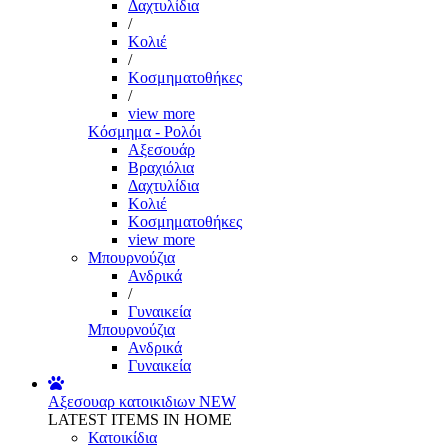
Δαχτυλίδια
/
Κολιέ
/
Κοσμηματοθήκες
/
view more
Κόσμημα - Ρολόι
Αξεσουάρ
Βραχιόλια
Δαχτυλίδια
Κολιέ
Κοσμηματοθήκες
view more
Μπουρνούζια
Ανδρικά
/
Γυναικεία
Μπουρνούζια
Ανδρικά
Γυναικεία
Αξεσουαρ κατοικιδιων
NEW
LATEST ITEMS IN HOME
Κατοικίδια