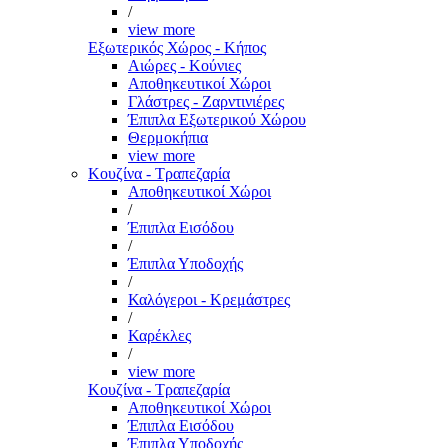
/
view more
Εξωτερικός Χώρος - Κήπος
Αιώρες - Κούνιες
Αποθηκευτικοί Χώροι
Γλάστρες - Ζαρντινιέρες
Έπιπλα Εξωτερικού Χώρου
Θερμοκήπια
view more
Κουζίνα - Τραπεζαρία
Αποθηκευτικοί Χώροι
/
Έπιπλα Εισόδου
/
Έπιπλα Υποδοχής
/
Καλόγεροι - Κρεμάστρες
/
Καρέκλες
/
view more
Κουζίνα - Τραπεζαρία
Αποθηκευτικοί Χώροι
Έπιπλα Εισόδου
Έπιπλα Υποδοχής