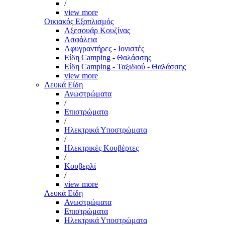
/
view more
Οικιακός Εξοπλισμός
Αξεσουάρ Κουζίνας
Ασφάλεια
Αφυγραντήρες - Ιονιστές
Είδη Camping - Θαλάσσης
Είδη Camping - Ταξιδιού - Θαλάσσης
view more
Λευκά Είδη
Ανωστρώματα
/
Επιστρώματα
/
Ηλεκτρικά Υποστρώματα
/
Ηλεκτρικές Κουβέρτες
/
Κουβερλί
/
view more
Λευκά Είδη
Ανωστρώματα
Επιστρώματα
Ηλεκτρικά Υποστρώματα