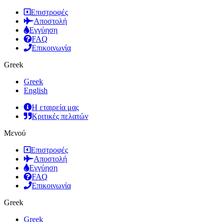
Επιστροφές
Αποστολή
Εγγύηση
FAQ
Επικοινωνία
Greek
Greek
English
Η εταιρεία μας
Κριτικές πελατών
Μενού
Επιστροφές
Αποστολή
Εγγύηση
FAQ
Επικοινωνία
Greek
Greek