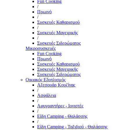
Fun Cooking
/
Πρωινό
/
Συσκευές Καθαρισμού
/
Συσκευές Μαγειρικής
/
Συσκευές Σιδερώματος
Μικροσυσκευές
Fun Cooking
Πρωινό
Συσκευές Καθαρισμού
Συσκευές Μαγειρικής
Συσκευές Σιδερώματος
Οικιακός Εξοπλισμός
Αξεσουάρ Κουζίνας
/
Ασφάλεια
/
Αφυγραντήρες - Ιονιστές
/
Είδη Camping - Θαλάσσης
/
Είδη Camping - Ταξιδιού - Θαλάσσης