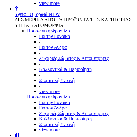
view more
Υγεία - Ομορφιά
NEW
ΔΕΣ ΜΕΡΙΚΑ ΑΠΌ ΤΑ ΠΡΟΪΌΝΤΑ ΤΗΣ ΚΑΤΗΓΟΡΙΑΣ
ΥΓΕΙΑ ΚΑΙ ΟΜΟΡΦΙΑ
Προσωπική Φροντίδα
Για την Γυναίκα
/
Για τον Άνδρα
/
Ζυγαριές Σώματος & Λιπομετρητές
/
Καλλυντικά & Περιποίηση
/
Στοματική Υγιεινή
/
view more
Προσωπική Φροντίδα
Για την Γυναίκα
Για τον Άνδρα
Ζυγαριές Σώματος & Λιπομετρητές
Καλλυντικά & Περιποίηση
Στοματική Υγιεινή
view more