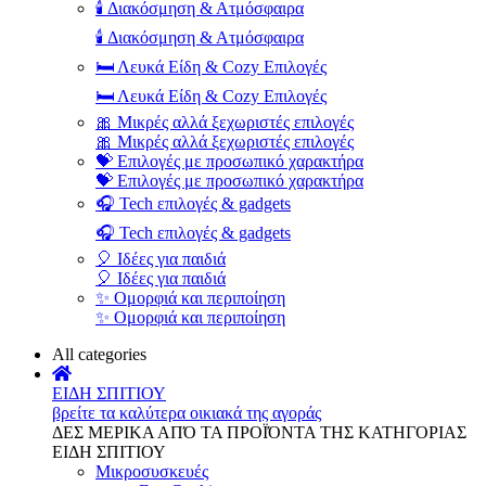
🕯️ Διακόσμηση & Ατμόσφαιρα
🕯️ Διακόσμηση & Ατμόσφαιρα
🛏️ Λευκά Είδη & Cozy Επιλογές
🛏️ Λευκά Είδη & Cozy Επιλογές
🎀 Μικρές αλλά ξεχωριστές επιλογές
🎀 Μικρές αλλά ξεχωριστές επιλογές
💝 Επιλογές με προσωπικό χαρακτήρα
💝 Επιλογές με προσωπικό χαρακτήρα
🎧 Tech επιλογές & gadgets
🎧 Tech επιλογές & gadgets
🎈 Ιδέες για παιδιά
🎈 Ιδέες για παιδιά
✨ Ομορφιά και περιποίηση
✨ Ομορφιά και περιποίηση
All categories
ΕΙΔΗ ΣΠΙΤΙΟΥ
βρείτε τα καλύτερα οικιακά της αγοράς
ΔΕΣ ΜΕΡΙΚΑ ΑΠΌ ΤΑ ΠΡΟΪΌΝΤΑ ΤΗΣ ΚΑΤΗΓΟΡΙΑΣ
ΕΙΔΗ ΣΠΙΤΙΟΥ
Μικροσυσκευές