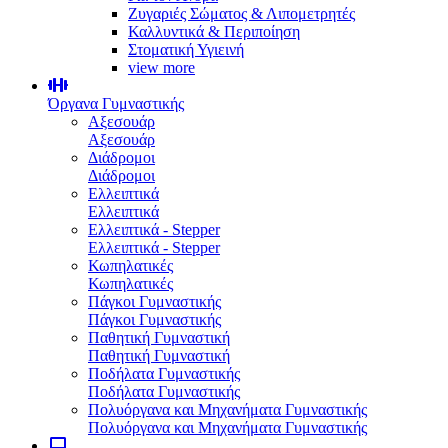
Ζυγαριές Σώματος & Λιπομετρητές
Καλλυντικά & Περιποίηση
Στοματική Υγιεινή
view more
Όργανα Γυμναστικής
Αξεσουάρ
Αξεσουάρ
Διάδρομοι
Διάδρομοι
Ελλειπτικά
Ελλειπτικά
Ελλειπτικά - Stepper
Ελλειπτικά - Stepper
Κωπηλατικές
Κωπηλατικές
Πάγκοι Γυμναστικής
Πάγκοι Γυμναστικής
Παθητική Γυμναστική
Παθητική Γυμναστική
Ποδήλατα Γυμναστικής
Ποδήλατα Γυμναστικής
Πολυόργανα και Μηχανήματα Γυμναστικής
Πολυόργανα και Μηχανήματα Γυμναστικής