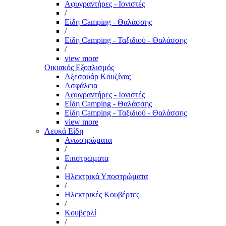
Αφυγραντήρες - Ιονιστές
/
Είδη Camping - Θαλάσσης
/
Είδη Camping - Ταξιδιού - Θαλάσσης
/
view more
Οικιακός Εξοπλισμός
Αξεσουάρ Κουζίνας
Ασφάλεια
Αφυγραντήρες - Ιονιστές
Είδη Camping - Θαλάσσης
Είδη Camping - Ταξιδιού - Θαλάσσης
view more
Λευκά Είδη
Ανωστρώματα
/
Επιστρώματα
/
Ηλεκτρικά Υποστρώματα
/
Ηλεκτρικές Κουβέρτες
/
Κουβερλί
/