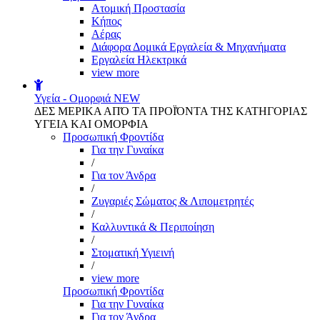
Aτομική Προστασία
Kήπος
Αέρας
Διάφορα Δομικά Εργαλεία & Μηχανήματα
Εργαλεία Ηλεκτρικά
view more
Υγεία - Ομορφιά
NEW
ΔΕΣ ΜΕΡΙΚΑ ΑΠΌ ΤΑ ΠΡΟΪΌΝΤΑ ΤΗΣ ΚΑΤΗΓΟΡΙΑΣ
ΥΓΕΙΑ ΚΑΙ ΟΜΟΡΦΙΑ
Προσωπική Φροντίδα
Για την Γυναίκα
/
Για τον Άνδρα
/
Ζυγαριές Σώματος & Λιπομετρητές
/
Καλλυντικά & Περιποίηση
/
Στοματική Υγιεινή
/
view more
Προσωπική Φροντίδα
Για την Γυναίκα
Για τον Άνδρα