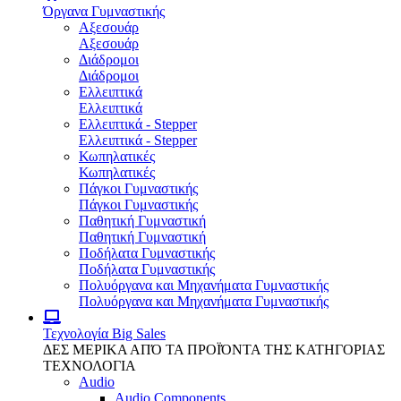
Όργανα Γυμναστικής
Αξεσουάρ
Αξεσουάρ
Διάδρομοι
Διάδρομοι
Ελλειπτικά
Ελλειπτικά
Ελλειπτικά - Stepper
Ελλειπτικά - Stepper
Κωπηλατικές
Κωπηλατικές
Πάγκοι Γυμναστικής
Πάγκοι Γυμναστικής
Παθητική Γυμναστική
Παθητική Γυμναστική
Ποδήλατα Γυμναστικής
Ποδήλατα Γυμναστικής
Πολυόργανα και Μηχανήματα Γυμναστικής
Πολυόργανα και Μηχανήματα Γυμναστικής
Τεχνολογία
Big Sales
ΔΕΣ ΜΕΡΙΚΑ ΑΠΌ ΤΑ ΠΡΟΪΌΝΤΑ ΤΗΣ ΚΑΤΗΓΟΡΙΑΣ
ΤΕΧΝΟΛΟΓΙΑ
Audio
Audio Components