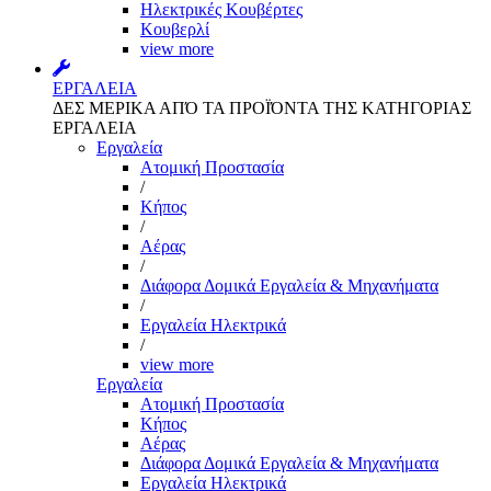
Ηλεκτρικές Κουβέρτες
Κουβερλί
view more
ΕΡΓΑΛΕΙΑ
ΔΕΣ ΜΕΡΙΚΑ ΑΠΌ ΤΑ ΠΡΟΪΌΝΤΑ ΤΗΣ ΚΑΤΗΓΟΡΙΑΣ
ΕΡΓΑΛΕΙΑ
Εργαλεία
Aτομική Προστασία
/
Kήπος
/
Αέρας
/
Διάφορα Δομικά Εργαλεία & Μηχανήματα
/
Εργαλεία Ηλεκτρικά
/
view more
Εργαλεία
Aτομική Προστασία
Kήπος
Αέρας
Διάφορα Δομικά Εργαλεία & Μηχανήματα
Εργαλεία Ηλεκτρικά