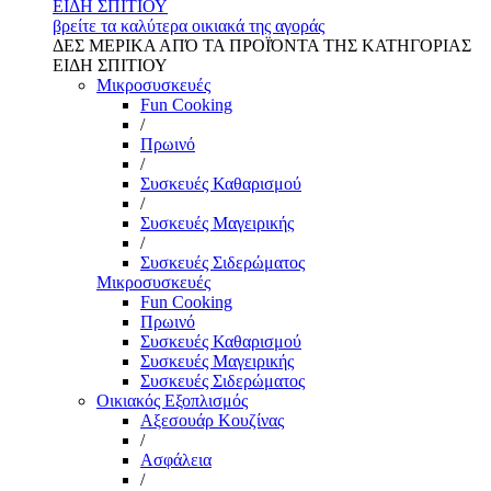
ΕΙΔΗ ΣΠΙΤΙΟΥ
βρείτε τα καλύτερα οικιακά της αγοράς
ΔΕΣ ΜΕΡΙΚΑ ΑΠΌ ΤΑ ΠΡΟΪΌΝΤΑ ΤΗΣ ΚΑΤΗΓΟΡΙΑΣ
ΕΙΔΗ ΣΠΙΤΙΟΥ
Μικροσυσκευές
Fun Cooking
/
Πρωινό
/
Συσκευές Καθαρισμού
/
Συσκευές Μαγειρικής
/
Συσκευές Σιδερώματος
Μικροσυσκευές
Fun Cooking
Πρωινό
Συσκευές Καθαρισμού
Συσκευές Μαγειρικής
Συσκευές Σιδερώματος
Οικιακός Εξοπλισμός
Αξεσουάρ Κουζίνας
/
Ασφάλεια
/