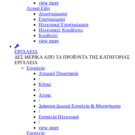
view more
Λευκά Είδη
Ανωστρώματα
Επιστρώματα
Ηλεκτρικά Υποστρώματα
Ηλεκτρικές Κουβέρτες
Κουβερλί
view more
ΕΡΓΑΛΕΙΑ
ΔΕΣ ΜΕΡΙΚΑ ΑΠΌ ΤΑ ΠΡΟΪΌΝΤΑ ΤΗΣ ΚΑΤΗΓΟΡΙΑΣ
ΕΡΓΑΛΕΙΑ
Εργαλεία
Aτομική Προστασία
/
Kήπος
/
Αέρας
/
Διάφορα Δομικά Εργαλεία & Μηχανήματα
/
Εργαλεία Ηλεκτρικά
/
view more
Εργαλεία