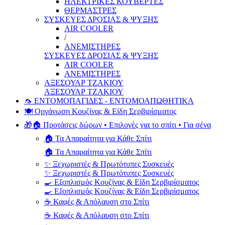
ΗΛΕΚΤΡΙΚΕΣ ΚΟΥΒΕΡΤΕΣ
ΘΕΡΜΑΣΤΡΕΣ
ΣΥΣΚΕΥΕΣ ΔΡΟΣΙΑΣ & ΨΥΞΗΣ
AIR COOLER
/
ΑΝΕΜΙΣΤΗΡΕΣ
ΣΥΣΚΕΥΕΣ ΔΡΟΣΙΑΣ & ΨΥΞΗΣ
AIR COOLER
ΑΝΕΜΙΣΤΗΡΕΣ
ΑΞΕΣΟΥΑΡ ΤΖΑΚΙΟΥ
ΑΞΕΣΟΥΑΡ ΤΖΑΚΙΟΥ
🦟 ΕΝΤΟΜΟΠΑΓΙΔΕΣ - ΕΝΤΟΜΟΑΠΩΘΗΤΙΚΑ
🍽️ Οργάνωση Κουζίνας & Είδη Σερβιρίσματος
🎁🏠 Προτάσεις δώρων • Επιλογές για το σπίτι • Για σένα
🏠 Τα Απαραίτητα για Κάθε Σπίτι
🏠 Τα Απαραίτητα για Κάθε Σπίτι
✨ Ξεχωριστές & Πρωτότυπες Συσκευές
✨ Ξεχωριστές & Πρωτότυπες Συσκευές
🍳 Εξοπλισμός Κουζίνας & Είδη Σερβιρίσματος
🍳 Εξοπλισμός Κουζίνας & Είδη Σερβιρίσματος
☕ Καφές & Απόλαυση στο Σπίτι
☕ Καφές & Απόλαυση στο Σπίτι