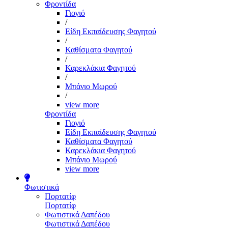
Φροντίδα
Γιογιό
/
Είδη Εκπαίδευσης Φαγητού
/
Καθίσματα Φαγητού
/
Καρεκλάκια Φαγητού
/
Μπάνιο Μωρού
/
view more
Φροντίδα
Γιογιό
Είδη Εκπαίδευσης Φαγητού
Καθίσματα Φαγητού
Καρεκλάκια Φαγητού
Μπάνιο Μωρού
view more
Φωτιστικά
Πορτατίφ
Πορτατίφ
Φωτιστικά Δαπέδου
Φωτιστικά Δαπέδου