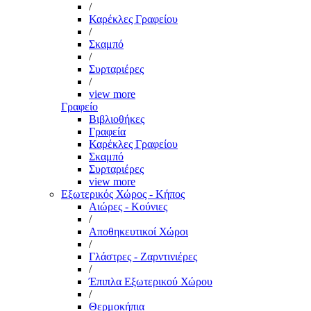
/
Καρέκλες Γραφείου
/
Σκαμπό
/
Συρταριέρες
/
view more
Γραφείο
Βιβλιοθήκες
Γραφεία
Καρέκλες Γραφείου
Σκαμπό
Συρταριέρες
view more
Εξωτερικός Χώρος - Κήπος
Αιώρες - Κούνιες
/
Αποθηκευτικοί Χώροι
/
Γλάστρες - Ζαρντινιέρες
/
Έπιπλα Εξωτερικού Χώρου
/
Θερμοκήπια