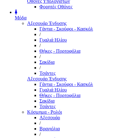
Οθόνες Υπολογιστών
Φορητές Οθόνες
Μόδα
Αξεσουάρ Ένδυσης
Γάντια - Σκούφοι - Κασκόλ
/
Γυαλιά Ηλίου
/
Θήκες - Πορτοφόλια
/
Σακίδια
/
Τσάντες
Αξεσουάρ Ένδυσης
Γάντια - Σκούφοι - Κασκόλ
Γυαλιά Ηλίου
Θήκες - Πορτοφόλια
Σακίδια
Τσάντες
Κόσμημα - Ρολόι
Αξεσουάρ
/
Βραχιόλια
/