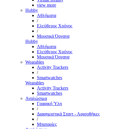
view more
Hobby
Αθλήματα
/
Ελεύθερος Χρόνος
/
Μουσικά Όργανα
Hobby
Αθλήματα
Ελεύθερος Χρόνος
Μουσικά Όργανα
Wearables
Activity Trackers
/
Smartwatches
Wearables
Activity Trackers
Smartwatches
Αναλώσιμα
Γραφική Ύλη
/
Διαφημιστικά Σταντ - Αφισοθήκες
/
Μπαταρίες