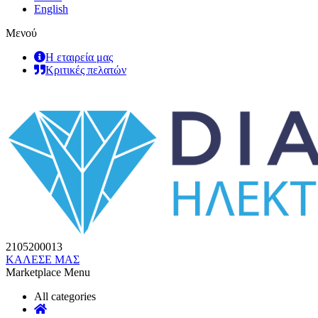
English
Μενού
Η εταιρεία μας
Κριτικές πελατών
2105200013
ΚΑΛΕΣΕ ΜΑΣ
Marketplace Menu
All categories