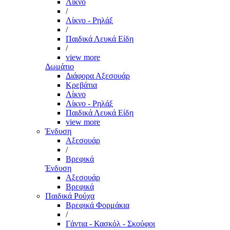
Λίκνο
/
Λίκνο - Ρηλάξ
/
Παιδικά Λευκά Είδη
/
view more
Δωμάτιο
Διάφορα Αξεσουάρ
Κρεβάτια
Λίκνο
Λίκνο - Ρηλάξ
Παιδικά Λευκά Είδη
view more
Ένδυση
Αξεσουάρ
/
Βρεφικά
Ένδυση
Αξεσουάρ
Βρεφικά
Παιδικά Ρούχα
Βρεφικά Φορμάκια
/
Γάντια - Κασκόλ - Σκούφοι