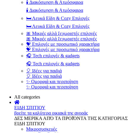
🕯️ Διακόσμηση & Ατμόσφαιρα
🕯️ Διακόσμηση & Ατμόσφαιρα
🛏️ Λευκά Είδη & Cozy Επιλογές
🛏️ Λευκά Είδη & Cozy Επιλογές
🎀 Μικρές αλλά ξεχωριστές επιλογές
🎀 Μικρές αλλά ξεχωριστές επιλογές
💝 Επιλογές με προσωπικό χαρακτήρα
💝 Επιλογές με προσωπικό χαρακτήρα
🎧 Tech επιλογές & gadgets
🎧 Tech επιλογές & gadgets
🎈 Ιδέες για παιδιά
🎈 Ιδέες για παιδιά
✨ Ομορφιά και περιποίηση
✨ Ομορφιά και περιποίηση
All categories
ΕΙΔΗ ΣΠΙΤΙΟΥ
βρείτε τα καλύτερα οικιακά της αγοράς
ΔΕΣ ΜΕΡΙΚΑ ΑΠΌ ΤΑ ΠΡΟΪΌΝΤΑ ΤΗΣ ΚΑΤΗΓΟΡΙΑΣ
ΕΙΔΗ ΣΠΙΤΙΟΥ
Μικροσυσκευές