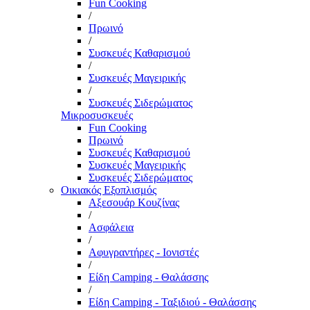
Fun Cooking
/
Πρωινό
/
Συσκευές Καθαρισμού
/
Συσκευές Μαγειρικής
/
Συσκευές Σιδερώματος
Μικροσυσκευές
Fun Cooking
Πρωινό
Συσκευές Καθαρισμού
Συσκευές Μαγειρικής
Συσκευές Σιδερώματος
Οικιακός Εξοπλισμός
Αξεσουάρ Κουζίνας
/
Ασφάλεια
/
Αφυγραντήρες - Ιονιστές
/
Είδη Camping - Θαλάσσης
/
Είδη Camping - Ταξιδιού - Θαλάσσης