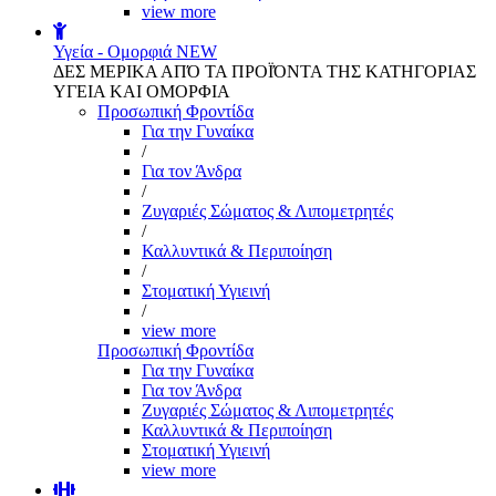
view more
Υγεία - Ομορφιά
NEW
ΔΕΣ ΜΕΡΙΚΑ ΑΠΌ ΤΑ ΠΡΟΪΌΝΤΑ ΤΗΣ ΚΑΤΗΓΟΡΙΑΣ
ΥΓΕΙΑ ΚΑΙ ΟΜΟΡΦΙΑ
Προσωπική Φροντίδα
Για την Γυναίκα
/
Για τον Άνδρα
/
Ζυγαριές Σώματος & Λιπομετρητές
/
Καλλυντικά & Περιποίηση
/
Στοματική Υγιεινή
/
view more
Προσωπική Φροντίδα
Για την Γυναίκα
Για τον Άνδρα
Ζυγαριές Σώματος & Λιπομετρητές
Καλλυντικά & Περιποίηση
Στοματική Υγιεινή
view more