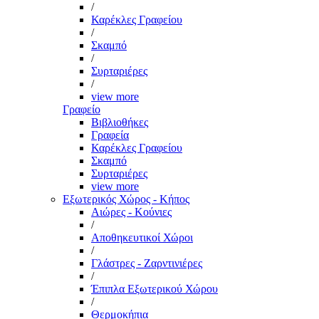
/
Καρέκλες Γραφείου
/
Σκαμπό
/
Συρταριέρες
/
view more
Γραφείο
Βιβλιοθήκες
Γραφεία
Καρέκλες Γραφείου
Σκαμπό
Συρταριέρες
view more
Εξωτερικός Χώρος - Κήπος
Αιώρες - Κούνιες
/
Αποθηκευτικοί Χώροι
/
Γλάστρες - Ζαρντινιέρες
/
Έπιπλα Εξωτερικού Χώρου
/
Θερμοκήπια