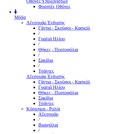
Οθόνες Υπολογιστών
Φορητές Οθόνες
Μόδα
Αξεσουάρ Ένδυσης
Γάντια - Σκούφοι - Κασκόλ
/
Γυαλιά Ηλίου
/
Θήκες - Πορτοφόλια
/
Σακίδια
/
Τσάντες
Αξεσουάρ Ένδυσης
Γάντια - Σκούφοι - Κασκόλ
Γυαλιά Ηλίου
Θήκες - Πορτοφόλια
Σακίδια
Τσάντες
Κόσμημα - Ρολόι
Αξεσουάρ
/
Βραχιόλια
/