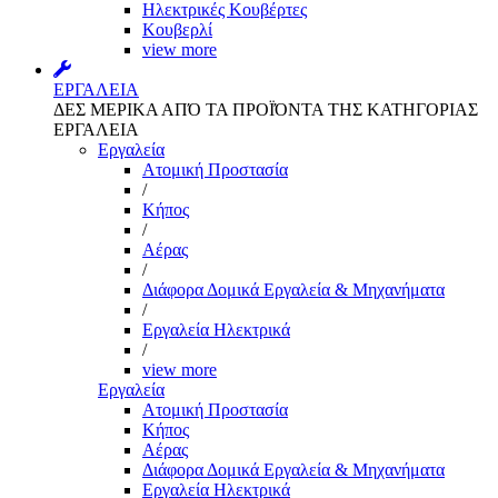
Ηλεκτρικές Κουβέρτες
Κουβερλί
view more
ΕΡΓΑΛΕΙΑ
ΔΕΣ ΜΕΡΙΚΑ ΑΠΌ ΤΑ ΠΡΟΪΌΝΤΑ ΤΗΣ ΚΑΤΗΓΟΡΙΑΣ
ΕΡΓΑΛΕΙΑ
Εργαλεία
Aτομική Προστασία
/
Kήπος
/
Αέρας
/
Διάφορα Δομικά Εργαλεία & Μηχανήματα
/
Εργαλεία Ηλεκτρικά
/
view more
Εργαλεία
Aτομική Προστασία
Kήπος
Αέρας
Διάφορα Δομικά Εργαλεία & Μηχανήματα
Εργαλεία Ηλεκτρικά