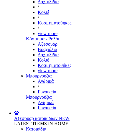
Δαχτυλίδια
/
Κολιέ
/
Κοσμηματοθήκες
/
view more
Κόσμημα - Ρολόι
Αξεσουάρ
Βραχιόλια
Δαχτυλίδια
Κολιέ
Κοσμηματοθήκες
view more
Μπουρνούζια
Ανδρικά
/
Γυναικεία
Μπουρνούζια
Ανδρικά
Γυναικεία
Αξεσουαρ κατοικιδιων
NEW
LATEST ITEMS IN HOME
Κατοικίδια