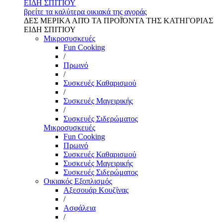
ΕΙΔΗ ΣΠΙΤΙΟΥ
βρείτε τα καλύτερα οικιακά της αγοράς
ΔΕΣ ΜΕΡΙΚΑ ΑΠΌ ΤΑ ΠΡΟΪΌΝΤΑ ΤΗΣ ΚΑΤΗΓΟΡΙΑΣ
ΕΙΔΗ ΣΠΙΤΙΟΥ
Μικροσυσκευές
Fun Cooking
/
Πρωινό
/
Συσκευές Καθαρισμού
/
Συσκευές Μαγειρικής
/
Συσκευές Σιδερώματος
Μικροσυσκευές
Fun Cooking
Πρωινό
Συσκευές Καθαρισμού
Συσκευές Μαγειρικής
Συσκευές Σιδερώματος
Οικιακός Εξοπλισμός
Αξεσουάρ Κουζίνας
/
Ασφάλεια
/