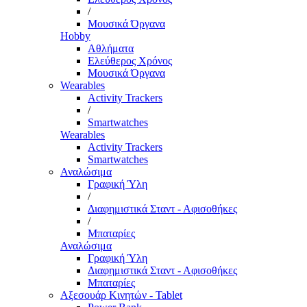
/
Μουσικά Όργανα
Hobby
Αθλήματα
Ελεύθερος Χρόνος
Μουσικά Όργανα
Wearables
Activity Trackers
/
Smartwatches
Wearables
Activity Trackers
Smartwatches
Αναλώσιμα
Γραφική Ύλη
/
Διαφημιστικά Σταντ - Αφισοθήκες
/
Μπαταρίες
Αναλώσιμα
Γραφική Ύλη
Διαφημιστικά Σταντ - Αφισοθήκες
Μπαταρίες
Αξεσουάρ Κινητών - Tablet