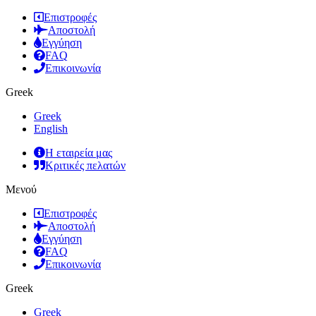
Επιστροφές
Αποστολή
Εγγύηση
FAQ
Επικοινωνία
Greek
Greek
English
Η εταιρεία μας
Κριτικές πελατών
Μενού
Επιστροφές
Αποστολή
Εγγύηση
FAQ
Επικοινωνία
Greek
Greek