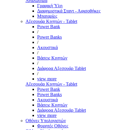
Αναλώσιμα
Γραφική Ύλη
Διαφημιστικά Σταντ - Αφισοθήκες
Μπαταρίες
Αξεσουάρ Κινητών - Tablet
Power Bank
/
Power Banks
/
Ακουστικά
/
Βάσεις Κινητών
/
Διάφορα Αξεσουάρ Tablet
/
view more
Αξεσουάρ Κινητών - Tablet
Power Bank
Power Banks
Ακουστικά
Βάσεις Κινητών
Διάφορα Αξεσουάρ Tablet
view more
Οθόνες Υπολογιστών
Φορητές Οθόνες