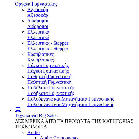
Όργανα Γυμναστικής
Αξεσουάρ
Αξεσουάρ
Διάδρομοι
Διάδρομοι
Ελλειπτικά
Ελλειπτικά
Ελλειπτικά - Stepper
Ελλειπτικά - Stepper
Κωπηλατικές
Κωπηλατικές
Πάγκοι Γυμναστικής
Πάγκοι Γυμναστικής
Παθητική Γυμναστική
Παθητική Γυμναστική
Ποδήλατα Γυμναστικής
Ποδήλατα Γυμναστικής
Πολυόργανα και Μηχανήματα Γυμναστικής
Πολυόργανα και Μηχανήματα Γυμναστικής
Τεχνολογία
Big Sales
ΔΕΣ ΜΕΡΙΚΑ ΑΠΌ ΤΑ ΠΡΟΪΌΝΤΑ ΤΗΣ ΚΑΤΗΓΟΡΙΑΣ
ΤΕΧΝΟΛΟΓΙΑ
Audio
Audio Components