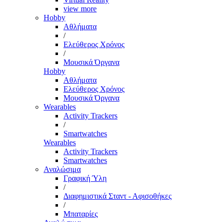
view more
Hobby
Αθλήματα
/
Ελεύθερος Χρόνος
/
Μουσικά Όργανα
Hobby
Αθλήματα
Ελεύθερος Χρόνος
Μουσικά Όργανα
Wearables
Activity Trackers
/
Smartwatches
Wearables
Activity Trackers
Smartwatches
Αναλώσιμα
Γραφική Ύλη
/
Διαφημιστικά Σταντ - Αφισοθήκες
/
Μπαταρίες