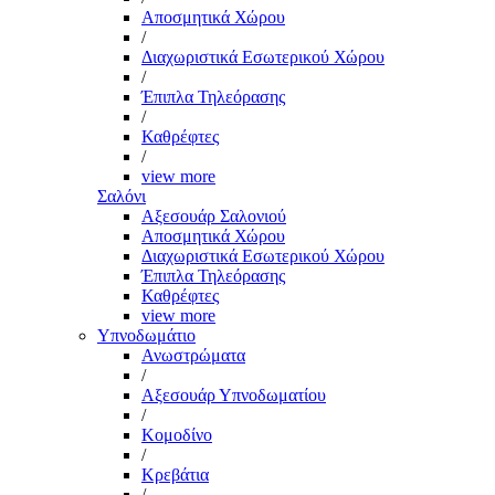
Αποσμητικά Χώρου
/
Διαχωριστικά Εσωτερικού Χώρου
/
Έπιπλα Τηλεόρασης
/
Καθρέφτες
/
view more
Σαλόνι
Αξεσουάρ Σαλονιού
Αποσμητικά Χώρου
Διαχωριστικά Εσωτερικού Χώρου
Έπιπλα Τηλεόρασης
Καθρέφτες
view more
Υπνοδωμάτιο
Ανωστρώματα
/
Αξεσουάρ Υπνοδωματίου
/
Κομοδίνο
/
Κρεβάτια
/