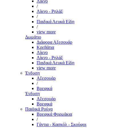
Λίκνο
/
Λίκνο - Ρηλάξ
/
Παιδικά Λευκά Είδη
/
view more
Δωμάτιο
Διάφορα Αξεσουάρ
Κρεβάτια
Λίκνο
Λίκνο - Ρηλάξ
Παιδικά Λευκά Είδη
view more
Ένδυση
Αξεσουάρ
/
Βρεφικά
Ένδυση
Αξεσουάρ
Βρεφικά
Παιδικά Ρούχα
Βρεφικά Φορμάκια
/
Γάντια - Κασκόλ - Σκούφοι