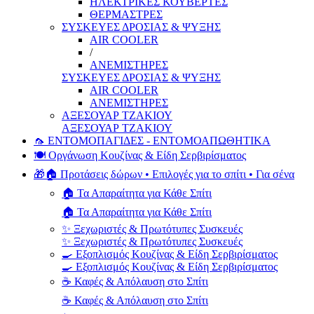
ΗΛΕΚΤΡΙΚΕΣ ΚΟΥΒΕΡΤΕΣ
ΘΕΡΜΑΣΤΡΕΣ
ΣΥΣΚΕΥΕΣ ΔΡΟΣΙΑΣ & ΨΥΞΗΣ
AIR COOLER
/
ΑΝΕΜΙΣΤΗΡΕΣ
ΣΥΣΚΕΥΕΣ ΔΡΟΣΙΑΣ & ΨΥΞΗΣ
AIR COOLER
ΑΝΕΜΙΣΤΗΡΕΣ
ΑΞΕΣΟΥΑΡ ΤΖΑΚΙΟΥ
ΑΞΕΣΟΥΑΡ ΤΖΑΚΙΟΥ
🦟 ΕΝΤΟΜΟΠΑΓΙΔΕΣ - ΕΝΤΟΜΟΑΠΩΘΗΤΙΚΑ
🍽️ Οργάνωση Κουζίνας & Είδη Σερβιρίσματος
🎁🏠 Προτάσεις δώρων • Επιλογές για το σπίτι • Για σένα
🏠 Τα Απαραίτητα για Κάθε Σπίτι
🏠 Τα Απαραίτητα για Κάθε Σπίτι
✨ Ξεχωριστές & Πρωτότυπες Συσκευές
✨ Ξεχωριστές & Πρωτότυπες Συσκευές
🍳 Εξοπλισμός Κουζίνας & Είδη Σερβιρίσματος
🍳 Εξοπλισμός Κουζίνας & Είδη Σερβιρίσματος
☕ Καφές & Απόλαυση στο Σπίτι
☕ Καφές & Απόλαυση στο Σπίτι