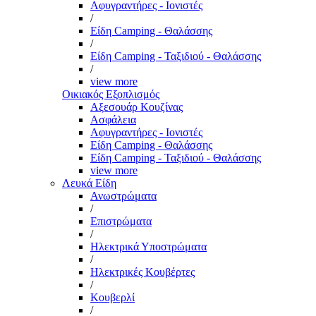
Αφυγραντήρες - Ιονιστές
/
Είδη Camping - Θαλάσσης
/
Είδη Camping - Ταξιδιού - Θαλάσσης
/
view more
Οικιακός Εξοπλισμός
Αξεσουάρ Κουζίνας
Ασφάλεια
Αφυγραντήρες - Ιονιστές
Είδη Camping - Θαλάσσης
Είδη Camping - Ταξιδιού - Θαλάσσης
view more
Λευκά Είδη
Ανωστρώματα
/
Επιστρώματα
/
Ηλεκτρικά Υποστρώματα
/
Ηλεκτρικές Κουβέρτες
/
Κουβερλί
/