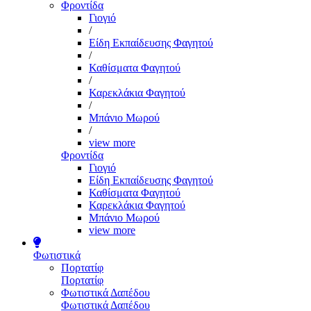
Φροντίδα
Γιογιό
/
Είδη Εκπαίδευσης Φαγητού
/
Καθίσματα Φαγητού
/
Καρεκλάκια Φαγητού
/
Μπάνιο Μωρού
/
view more
Φροντίδα
Γιογιό
Είδη Εκπαίδευσης Φαγητού
Καθίσματα Φαγητού
Καρεκλάκια Φαγητού
Μπάνιο Μωρού
view more
Φωτιστικά
Πορτατίφ
Πορτατίφ
Φωτιστικά Δαπέδου
Φωτιστικά Δαπέδου