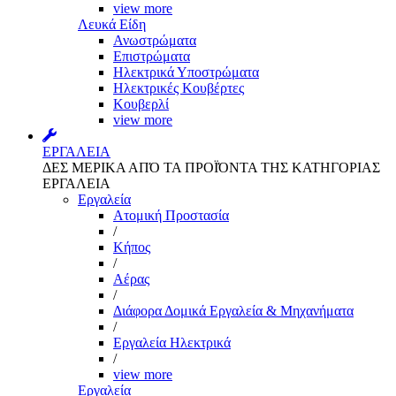
view more
Λευκά Είδη
Ανωστρώματα
Επιστρώματα
Ηλεκτρικά Υποστρώματα
Ηλεκτρικές Κουβέρτες
Κουβερλί
view more
ΕΡΓΑΛΕΙΑ
ΔΕΣ ΜΕΡΙΚΑ ΑΠΌ ΤΑ ΠΡΟΪΌΝΤΑ ΤΗΣ ΚΑΤΗΓΟΡΙΑΣ
ΕΡΓΑΛΕΙΑ
Εργαλεία
Aτομική Προστασία
/
Kήπος
/
Αέρας
/
Διάφορα Δομικά Εργαλεία & Μηχανήματα
/
Εργαλεία Ηλεκτρικά
/
view more
Εργαλεία