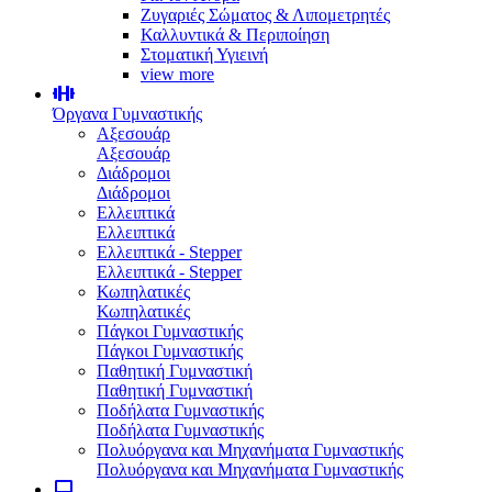
Ζυγαριές Σώματος & Λιπομετρητές
Καλλυντικά & Περιποίηση
Στοματική Υγιεινή
view more
Όργανα Γυμναστικής
Αξεσουάρ
Αξεσουάρ
Διάδρομοι
Διάδρομοι
Ελλειπτικά
Ελλειπτικά
Ελλειπτικά - Stepper
Ελλειπτικά - Stepper
Κωπηλατικές
Κωπηλατικές
Πάγκοι Γυμναστικής
Πάγκοι Γυμναστικής
Παθητική Γυμναστική
Παθητική Γυμναστική
Ποδήλατα Γυμναστικής
Ποδήλατα Γυμναστικής
Πολυόργανα και Μηχανήματα Γυμναστικής
Πολυόργανα και Μηχανήματα Γυμναστικής