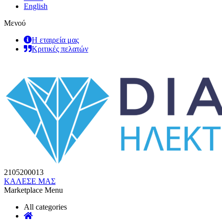
English
Μενού
Η εταιρεία μας
Κριτικές πελατών
2105200013
ΚΑΛΕΣΕ ΜΑΣ
Marketplace Menu
All categories