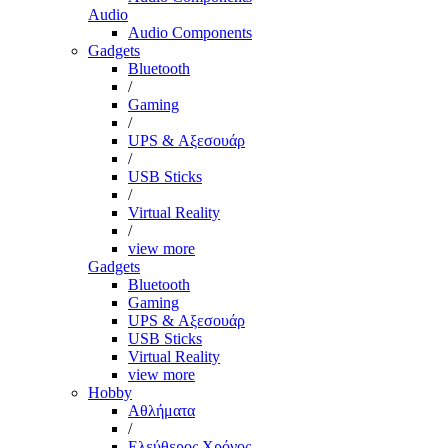
Audio
Audio Components
Gadgets
Bluetooth
/
Gaming
/
UPS & Αξεσουάρ
/
USB Sticks
/
Virtual Reality
/
view more
Gadgets
Bluetooth
Gaming
UPS & Αξεσουάρ
USB Sticks
Virtual Reality
view more
Hobby
Αθλήματα
/
Ελεύθερος Χρόνος