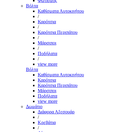
Φωτισμός
Βόλτα
Καθίσματα Αυτοκινήτου
/
Καρότσια
/
Καρότσια Περιπάτου
/
Μάρσιποι
/
Ποδήλατα
/
view more
Βόλτα
Καθίσματα Αυτοκινήτου
Καρότσια
Καρότσια Περιπάτου
Μάρσιποι
Ποδήλατα
view more
Δωμάτιο
Διάφορα Αξεσουάρ
/
Κρεβάτια
/