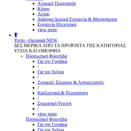
Aτομική Προστασία
Kήπος
Αέρας
Διάφορα Δομικά Εργαλεία & Μηχανήματα
Εργαλεία Ηλεκτρικά
view more
Υγεία - Ομορφιά
NEW
ΔΕΣ ΜΕΡΙΚΑ ΑΠΌ ΤΑ ΠΡΟΪΌΝΤΑ ΤΗΣ ΚΑΤΗΓΟΡΙΑΣ
ΥΓΕΙΑ ΚΑΙ ΟΜΟΡΦΙΑ
Προσωπική Φροντίδα
Για την Γυναίκα
/
Για τον Άνδρα
/
Ζυγαριές Σώματος & Λιπομετρητές
/
Καλλυντικά & Περιποίηση
/
Στοματική Υγιεινή
/
view more
Προσωπική Φροντίδα
Για την Γυναίκα
Για τον Άνδρα