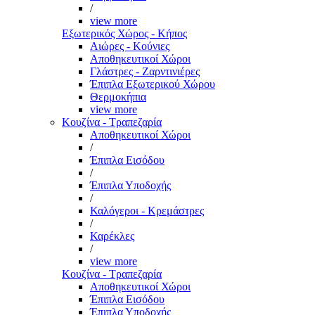
/
view more
Εξωτερικός Χώρος - Κήπος
Αιώρες - Κούνιες
Αποθηκευτικοί Χώροι
Γλάστρες - Ζαρντινιέρες
Έπιπλα Εξωτερικού Χώρου
Θερμοκήπια
view more
Κουζίνα - Τραπεζαρία
Αποθηκευτικοί Χώροι
/
Έπιπλα Εισόδου
/
Έπιπλα Υποδοχής
/
Καλόγεροι - Κρεμάστρες
/
Καρέκλες
/
view more
Κουζίνα - Τραπεζαρία
Αποθηκευτικοί Χώροι
Έπιπλα Εισόδου
Έπιπλα Υποδοχής