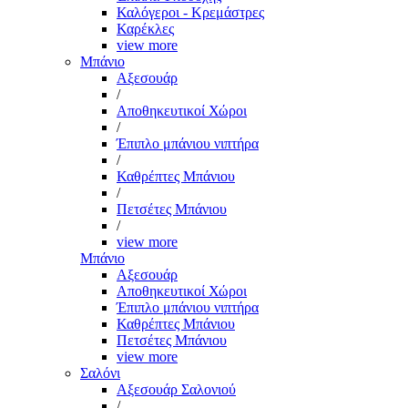
Καλόγεροι - Κρεμάστρες
Καρέκλες
view more
Μπάνιο
Αξεσουάρ
/
Αποθηκευτικοί Χώροι
/
Έπιπλο μπάνιου νιπτήρα
/
Καθρέπτες Μπάνιου
/
Πετσέτες Μπάνιου
/
view more
Μπάνιο
Αξεσουάρ
Αποθηκευτικοί Χώροι
Έπιπλο μπάνιου νιπτήρα
Καθρέπτες Μπάνιου
Πετσέτες Μπάνιου
view more
Σαλόνι
Αξεσουάρ Σαλονιού
/