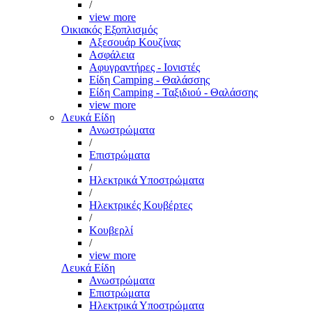
/
view more
Οικιακός Εξοπλισμός
Αξεσουάρ Κουζίνας
Ασφάλεια
Αφυγραντήρες - Ιονιστές
Είδη Camping - Θαλάσσης
Είδη Camping - Ταξιδιού - Θαλάσσης
view more
Λευκά Είδη
Ανωστρώματα
/
Επιστρώματα
/
Ηλεκτρικά Υποστρώματα
/
Ηλεκτρικές Κουβέρτες
/
Κουβερλί
/
view more
Λευκά Είδη
Ανωστρώματα
Επιστρώματα
Ηλεκτρικά Υποστρώματα