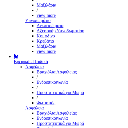
Μαξιλάρια
/
view more
Υπνοδωμάτιο
Ανωστρώματα
Αξεσουάρ Υπνοδωματίου
Κομοδίνο
Κρεβάτια
Μαξιλάρια
view more
Βρεφικά - Παιδικά
Ασφάλεια
Βραχιόλια Ασφαλείας
/
Ενδοεπικοινωνία
/
Προστατευτικά για Μωρά
/
Φωτισμός
Ασφάλεια
Βραχιόλια Ασφαλείας
Ενδοεπικοινωνία
Προστατευτικά για Μωρά