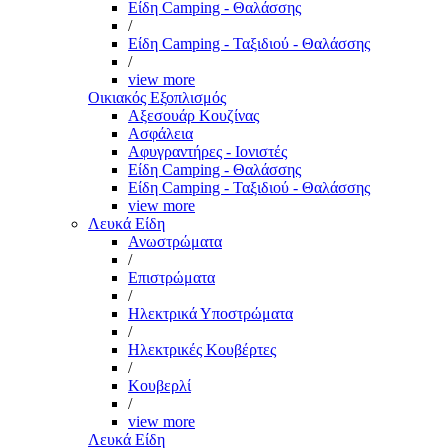
Είδη Camping - Θαλάσσης
/
Είδη Camping - Ταξιδιού - Θαλάσσης
/
view more
Οικιακός Εξοπλισμός
Αξεσουάρ Κουζίνας
Ασφάλεια
Αφυγραντήρες - Ιονιστές
Είδη Camping - Θαλάσσης
Είδη Camping - Ταξιδιού - Θαλάσσης
view more
Λευκά Είδη
Ανωστρώματα
/
Επιστρώματα
/
Ηλεκτρικά Υποστρώματα
/
Ηλεκτρικές Κουβέρτες
/
Κουβερλί
/
view more
Λευκά Είδη