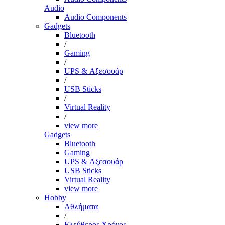
Audio
Audio Components
Gadgets
Bluetooth
/
Gaming
/
UPS & Αξεσουάρ
/
USB Sticks
/
Virtual Reality
/
view more
Gadgets
Bluetooth
Gaming
UPS & Αξεσουάρ
USB Sticks
Virtual Reality
view more
Hobby
Αθλήματα
/
Ελεύθερος Χρόνος