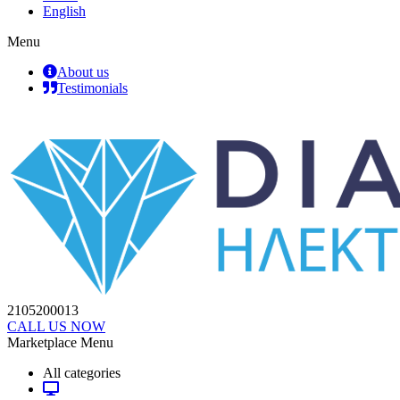
English
Menu
About us
Testimonials
2105200013
CALL US NOW
Marketplace Menu
All categories