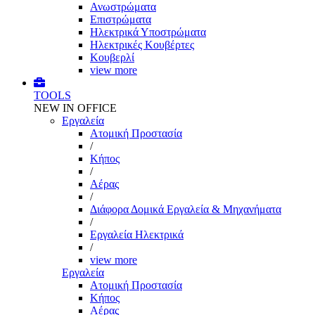
Ανωστρώματα
Επιστρώματα
Ηλεκτρικά Υποστρώματα
Ηλεκτρικές Κουβέρτες
Κουβερλί
view more
TOOLS
NEW IN OFFICE
Εργαλεία
Aτομική Προστασία
/
Kήπος
/
Αέρας
/
Διάφορα Δομικά Εργαλεία & Μηχανήματα
/
Εργαλεία Ηλεκτρικά
/
view more
Εργαλεία
Aτομική Προστασία
Kήπος
Αέρας