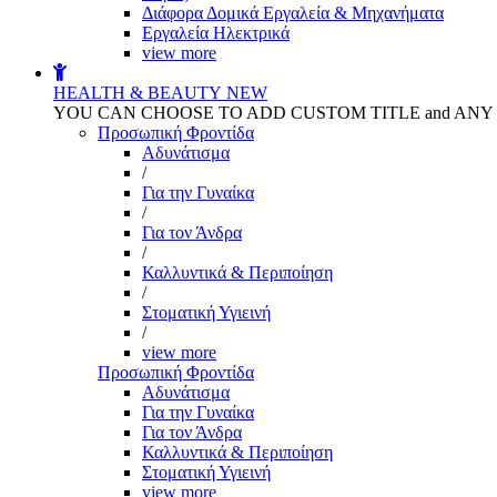
Διάφορα Δομικά Εργαλεία & Μηχανήματα
Εργαλεία Ηλεκτρικά
view more
HEALTH & BEAUTY
NEW
YOU CAN CHOOSE TO ADD CUSTOM TITLE and AN
Προσωπική Φροντίδα
Αδυνάτισμα
/
Για την Γυναίκα
/
Για τον Άνδρα
/
Καλλυντικά & Περιποίηση
/
Στοματική Υγιεινή
/
view more
Προσωπική Φροντίδα
Αδυνάτισμα
Για την Γυναίκα
Για τον Άνδρα
Καλλυντικά & Περιποίηση
Στοματική Υγιεινή
view more