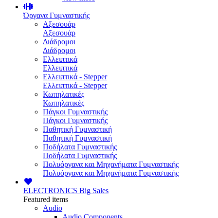
Όργανα Γυμναστικής
Αξεσουάρ
Αξεσουάρ
Διάδρομοι
Διάδρομοι
Ελλειπτικά
Ελλειπτικά
Ελλειπτικά - Stepper
Ελλειπτικά - Stepper
Κωπηλατικές
Κωπηλατικές
Πάγκοι Γυμναστικής
Πάγκοι Γυμναστικής
Παθητική Γυμναστική
Παθητική Γυμναστική
Ποδήλατα Γυμναστικής
Ποδήλατα Γυμναστικής
Πολυόργανα και Μηχανήματα Γυμναστικής
Πολυόργανα και Μηχανήματα Γυμναστικής
ELECTRONICS
Big Sales
Featured items
Audio
Audio Components