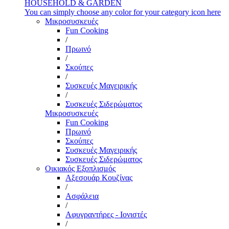
HOUSEHOLD & GARDEN
You can simply choose any color for your category icon here
Μικροσυσκευές
Fun Cooking
/
Πρωινό
/
Σκούπες
/
Συσκευές Μαγειρικής
/
Συσκευές Σιδερώματος
Μικροσυσκευές
Fun Cooking
Πρωινό
Σκούπες
Συσκευές Μαγειρικής
Συσκευές Σιδερώματος
Οικιακός Εξοπλισμός
Αξεσουάρ Κουζίνας
/
Ασφάλεια
/
Αφυγραντήρες - Ιονιστές
/