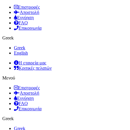
Επιστροφές
Αποστολή
Εγγύηση
FAQ
Επικοινωνία
Greek
Greek
English
Η εταιρεία μας
Κριτικές πελατών
Μενού
Επιστροφές
Αποστολή
Εγγύηση
FAQ
Επικοινωνία
Greek
Greek