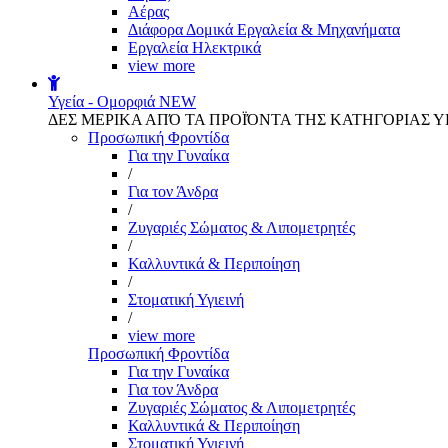
Αέρας
Διάφορα Δομικά Εργαλεία & Μηχανήματα
Εργαλεία Ηλεκτρικά
view more
Υγεία - Ομορφιά
NEW
ΔΕΣ ΜΕΡΙΚΑ ΑΠΌ ΤΑ ΠΡΟΪΌΝΤΑ ΤΗΣ ΚΑΤΗΓΟΡΙΑΣ Υ
Προσωπική Φροντίδα
Για την Γυναίκα
/
Για τον Άνδρα
/
Ζυγαριές Σώματος & Λιπομετρητές
/
Καλλυντικά & Περιποίηση
/
Στοματική Υγιεινή
/
view more
Προσωπική Φροντίδα
Για την Γυναίκα
Για τον Άνδρα
Ζυγαριές Σώματος & Λιπομετρητές
Καλλυντικά & Περιποίηση
Στοματική Υγιεινή