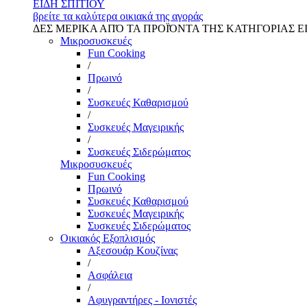
ΕΙΔΗ ΣΠΙΤΙΟΥ
βρείτε τα καλύτερα οικιακά της αγοράς
ΔΕΣ ΜΕΡΙΚΑ ΑΠΌ ΤΑ ΠΡΟΪΌΝΤΑ ΤΗΣ ΚΑΤΗΓΟΡΙΑΣ Ε
Μικροσυσκευές
Fun Cooking
/
Πρωινό
/
Συσκευές Καθαρισμού
/
Συσκευές Μαγειρικής
/
Συσκευές Σιδερώματος
Μικροσυσκευές
Fun Cooking
Πρωινό
Συσκευές Καθαρισμού
Συσκευές Μαγειρικής
Συσκευές Σιδερώματος
Οικιακός Εξοπλισμός
Αξεσουάρ Κουζίνας
/
Ασφάλεια
/
Αφυγραντήρες - Ιονιστές