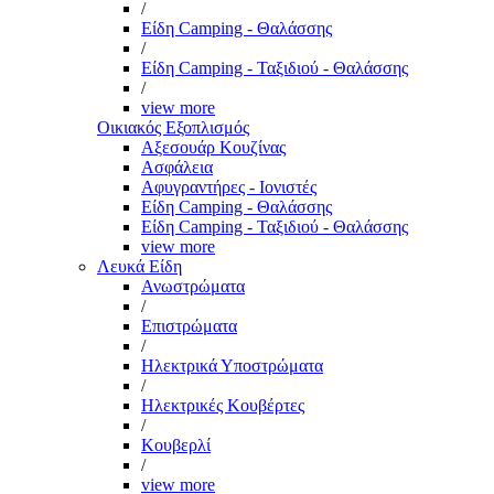
/
Είδη Camping - Θαλάσσης
/
Είδη Camping - Ταξιδιού - Θαλάσσης
/
view more
Οικιακός Εξοπλισμός
Αξεσουάρ Κουζίνας
Ασφάλεια
Αφυγραντήρες - Ιονιστές
Είδη Camping - Θαλάσσης
Είδη Camping - Ταξιδιού - Θαλάσσης
view more
Λευκά Είδη
Ανωστρώματα
/
Επιστρώματα
/
Ηλεκτρικά Υποστρώματα
/
Ηλεκτρικές Κουβέρτες
/
Κουβερλί
/
view more