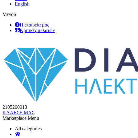
English
Μενού
Η εταιρεία μας
Κριτικές πελατών
2105200013
ΚΑΛΕΣΕ ΜΑΣ
Marketplace Menu
All categories