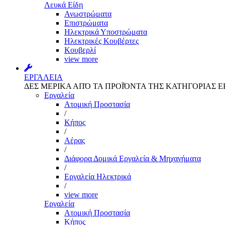
Λευκά Είδη
Ανωστρώματα
Επιστρώματα
Ηλεκτρικά Υποστρώματα
Ηλεκτρικές Κουβέρτες
Κουβερλί
view more
ΕΡΓΑΛΕΙΑ
ΔΕΣ ΜΕΡΙΚΑ ΑΠΌ ΤΑ ΠΡΟΪΌΝΤΑ ΤΗΣ ΚΑΤΗΓΟΡΙΑΣ Ε
Εργαλεία
Aτομική Προστασία
/
Kήπος
/
Αέρας
/
Διάφορα Δομικά Εργαλεία & Μηχανήματα
/
Εργαλεία Ηλεκτρικά
/
view more
Εργαλεία
Aτομική Προστασία
Kήπος