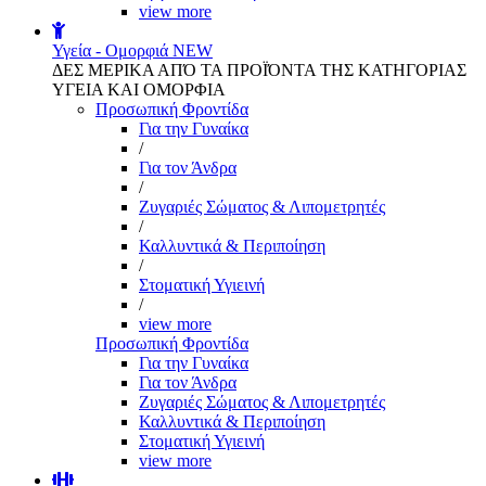
view more
Υγεία - Ομορφιά
NEW
ΔΕΣ ΜΕΡΙΚΑ ΑΠΌ ΤΑ ΠΡΟΪΌΝΤΑ ΤΗΣ ΚΑΤΗΓΟΡΙΑΣ
ΥΓΕΙΑ ΚΑΙ ΟΜΟΡΦΙΑ
Προσωπική Φροντίδα
Για την Γυναίκα
/
Για τον Άνδρα
/
Ζυγαριές Σώματος & Λιπομετρητές
/
Καλλυντικά & Περιποίηση
/
Στοματική Υγιεινή
/
view more
Προσωπική Φροντίδα
Για την Γυναίκα
Για τον Άνδρα
Ζυγαριές Σώματος & Λιπομετρητές
Καλλυντικά & Περιποίηση
Στοματική Υγιεινή
view more