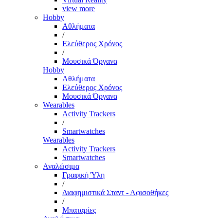
view more
Hobby
Αθλήματα
/
Ελεύθερος Χρόνος
/
Μουσικά Όργανα
Hobby
Αθλήματα
Ελεύθερος Χρόνος
Μουσικά Όργανα
Wearables
Activity Trackers
/
Smartwatches
Wearables
Activity Trackers
Smartwatches
Αναλώσιμα
Γραφική Ύλη
/
Διαφημιστικά Σταντ - Αφισοθήκες
/
Μπαταρίες