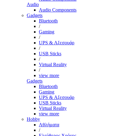
Audio
Audio Components
Gadgets
Bluetooth
/
Gaming
/
UPS & Αξεσουάρ
/
USB Sticks
/
Virtual Reality
/
view more
Gadgets
Bluetooth
Gaming
UPS & Αξεσουάρ
USB Sticks
Virtual Reality
view more
Hobby
Αθλήματα
/
Ελεύθερος Χρόνος