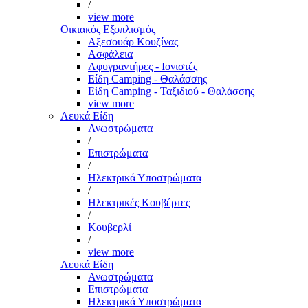
/
view more
Οικιακός Εξοπλισμός
Αξεσουάρ Κουζίνας
Ασφάλεια
Αφυγραντήρες - Ιονιστές
Είδη Camping - Θαλάσσης
Είδη Camping - Ταξιδιού - Θαλάσσης
view more
Λευκά Είδη
Ανωστρώματα
/
Επιστρώματα
/
Ηλεκτρικά Υποστρώματα
/
Ηλεκτρικές Κουβέρτες
/
Κουβερλί
/
view more
Λευκά Είδη
Ανωστρώματα
Επιστρώματα
Ηλεκτρικά Υποστρώματα