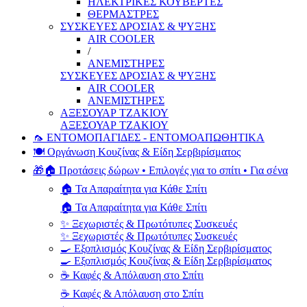
ΗΛΕΚΤΡΙΚΕΣ ΚΟΥΒΕΡΤΕΣ
ΘΕΡΜΑΣΤΡΕΣ
ΣΥΣΚΕΥΕΣ ΔΡΟΣΙΑΣ & ΨΥΞΗΣ
AIR COOLER
/
ΑΝΕΜΙΣΤΗΡΕΣ
ΣΥΣΚΕΥΕΣ ΔΡΟΣΙΑΣ & ΨΥΞΗΣ
AIR COOLER
ΑΝΕΜΙΣΤΗΡΕΣ
ΑΞΕΣΟΥΑΡ ΤΖΑΚΙΟΥ
ΑΞΕΣΟΥΑΡ ΤΖΑΚΙΟΥ
🦟 ΕΝΤΟΜΟΠΑΓΙΔΕΣ - ΕΝΤΟΜΟΑΠΩΘΗΤΙΚΑ
🍽️ Οργάνωση Κουζίνας & Είδη Σερβιρίσματος
🎁🏠 Προτάσεις δώρων • Επιλογές για το σπίτι • Για σένα
🏠 Τα Απαραίτητα για Κάθε Σπίτι
🏠 Τα Απαραίτητα για Κάθε Σπίτι
✨ Ξεχωριστές & Πρωτότυπες Συσκευές
✨ Ξεχωριστές & Πρωτότυπες Συσκευές
🍳 Εξοπλισμός Κουζίνας & Είδη Σερβιρίσματος
🍳 Εξοπλισμός Κουζίνας & Είδη Σερβιρίσματος
☕ Καφές & Απόλαυση στο Σπίτι
☕ Καφές & Απόλαυση στο Σπίτι