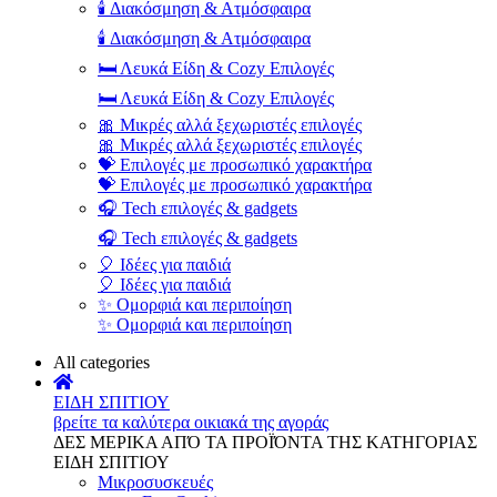
🕯️ Διακόσμηση & Ατμόσφαιρα
🕯️ Διακόσμηση & Ατμόσφαιρα
🛏️ Λευκά Είδη & Cozy Επιλογές
🛏️ Λευκά Είδη & Cozy Επιλογές
🎀 Μικρές αλλά ξεχωριστές επιλογές
🎀 Μικρές αλλά ξεχωριστές επιλογές
💝 Επιλογές με προσωπικό χαρακτήρα
💝 Επιλογές με προσωπικό χαρακτήρα
🎧 Tech επιλογές & gadgets
🎧 Tech επιλογές & gadgets
🎈 Ιδέες για παιδιά
🎈 Ιδέες για παιδιά
✨ Ομορφιά και περιποίηση
✨ Ομορφιά και περιποίηση
All categories
ΕΙΔΗ ΣΠΙΤΙΟΥ
βρείτε τα καλύτερα οικιακά της αγοράς
ΔΕΣ ΜΕΡΙΚΑ ΑΠΌ ΤΑ ΠΡΟΪΌΝΤΑ ΤΗΣ ΚΑΤΗΓΟΡΙΑΣ
ΕΙΔΗ ΣΠΙΤΙΟΥ
Μικροσυσκευές