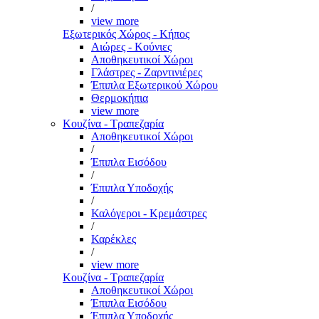
/
view more
Εξωτερικός Χώρος - Κήπος
Αιώρες - Κούνιες
Αποθηκευτικοί Χώροι
Γλάστρες - Ζαρντινιέρες
Έπιπλα Εξωτερικού Χώρου
Θερμοκήπια
view more
Κουζίνα - Τραπεζαρία
Αποθηκευτικοί Χώροι
/
Έπιπλα Εισόδου
/
Έπιπλα Υποδοχής
/
Καλόγεροι - Κρεμάστρες
/
Καρέκλες
/
view more
Κουζίνα - Τραπεζαρία
Αποθηκευτικοί Χώροι
Έπιπλα Εισόδου
Έπιπλα Υποδοχής