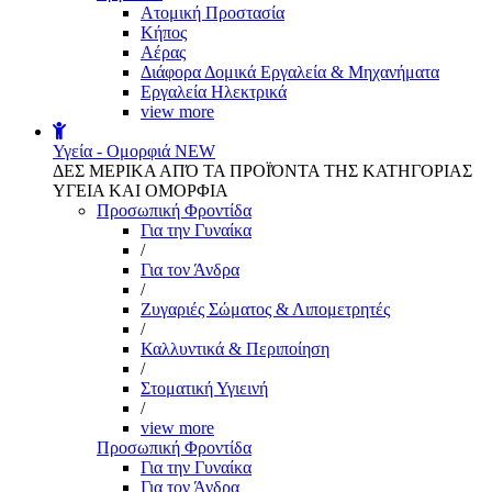
Aτομική Προστασία
Kήπος
Αέρας
Διάφορα Δομικά Εργαλεία & Μηχανήματα
Εργαλεία Ηλεκτρικά
view more
Υγεία - Ομορφιά
NEW
ΔΕΣ ΜΕΡΙΚΑ ΑΠΌ ΤΑ ΠΡΟΪΌΝΤΑ ΤΗΣ ΚΑΤΗΓΟΡΙΑΣ
ΥΓΕΙΑ ΚΑΙ ΟΜΟΡΦΙΑ
Προσωπική Φροντίδα
Για την Γυναίκα
/
Για τον Άνδρα
/
Ζυγαριές Σώματος & Λιπομετρητές
/
Καλλυντικά & Περιποίηση
/
Στοματική Υγιεινή
/
view more
Προσωπική Φροντίδα
Για την Γυναίκα
Για τον Άνδρα