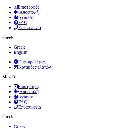
Επιστροφές
Αποστολή
Εγγύηση
FAQ
Επικοινωνία
Greek
Greek
English
Η εταιρεία μας
Κριτικές πελατών
Μενού
Επιστροφές
Αποστολή
Εγγύηση
FAQ
Επικοινωνία
Greek
Greek