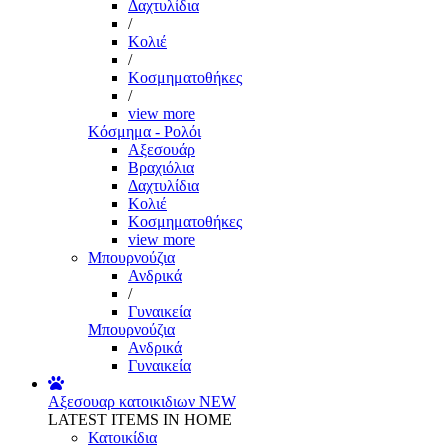
Δαχτυλίδια
/
Κολιέ
/
Κοσμηματοθήκες
/
view more
Κόσμημα - Ρολόι
Αξεσουάρ
Βραχιόλια
Δαχτυλίδια
Κολιέ
Κοσμηματοθήκες
view more
Μπουρνούζια
Ανδρικά
/
Γυναικεία
Μπουρνούζια
Ανδρικά
Γυναικεία
Αξεσουαρ κατοικιδιων
NEW
LATEST ITEMS IN HOME
Κατοικίδια