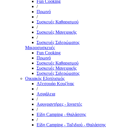
Fun Cooking
/
Πρωινό
/
Συσκευές Καθαρισμού
/
Συσκευές Μαγειρικής
/
Συσκευές Σιδερώματος
Μικροσυσκευές
Fun Cooking
Πρωινό
Συσκευές Καθαρισμού
Συσκευές Μαγειρικής
Συσκευές Σιδερώματος
Οικιακός Εξοπλισμός
Αξεσουάρ Κουζίνας
/
Ασφάλεια
/
Αφυγραντήρες - Ιονιστές
/
Είδη Camping - Θαλάσσης
/
Είδη Camping - Ταξιδιού - Θαλάσσης