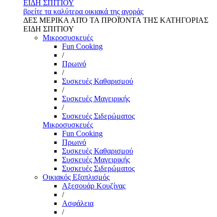
ΕΙΔΗ ΣΠΙΤΙΟΥ
βρείτε τα καλύτερα οικιακά της αγοράς
ΔΕΣ ΜΕΡΙΚΑ ΑΠΌ ΤΑ ΠΡΟΪΌΝΤΑ ΤΗΣ ΚΑΤΗΓΟΡΙΑΣ
ΕΙΔΗ ΣΠΙΤΙΟΥ
Μικροσυσκευές
Fun Cooking
/
Πρωινό
/
Συσκευές Καθαρισμού
/
Συσκευές Μαγειρικής
/
Συσκευές Σιδερώματος
Μικροσυσκευές
Fun Cooking
Πρωινό
Συσκευές Καθαρισμού
Συσκευές Μαγειρικής
Συσκευές Σιδερώματος
Οικιακός Εξοπλισμός
Αξεσουάρ Κουζίνας
/
Ασφάλεια
/