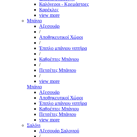
Καλόγεροι - Κρεμάστρες
Καρέκλες
view more
Μπάνιο
Αξεσουάρ
/
Αποθηκευτικοί Χώροι
/
Έπιπλο μπάνιου νιπτήρα
/
Καθρέπτες Μπάνιου
/
Πετσέτες Μπάνιου
/
view more
Μπάνιο
Αξεσουάρ
Αποθηκευτικοί Χώροι
Έπιπλο μπάνιου νιπτήρα
Καθρέπτες Μπάνιου
Πετσέτες Μπάνιου
view more
Σαλόνι
Αξεσουάρ Σαλονιού
/