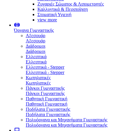
Ζυγαριές Σώματος & Λιπομετρητές
Καλλυντικά & Περιποίηση
Στοματική Υγιεινή
view more
Όργανα Γυμναστικής
Αξεσουάρ
Αξεσουάρ
Διάδρομοι
Διάδρομοι
Ελλειπτικά
Ελλειπτικά
Ελλειπτικά - Stepper
Ελλειπτικά - Stepper
Κωπηλατικές
Κωπηλατικές
Πάγκοι Γυμναστικής
Πάγκοι Γυμναστικής
Παθητική Γυμναστική
Παθητική Γυμναστική
Ποδήλατα Γυμναστικής
Ποδήλατα Γυμναστικής
Πολυόργανα και Μηχανήματα Γυμναστικής
Πολυόργανα και Μηχανήματα Γυμναστικής