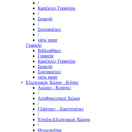
/
Καρέκλες Γραφείου
/
Σκαμπό
/
Συρταριέρες
/
view more
Γραφείο
Βιβλιοθήκες
Γραφεία
Καρέκλες Γραφείου
Σκαμπό
Συρταριέρες
view more
Εξωτερικός Χώρος - Κήπος
Αιώρες - Κούνιες
/
Αποθηκευτικοί Χώροι
/
Γλάστρες - Ζαρντινιέρες
/
Έπιπλα Εξωτερικού Χώρου
/
Θερμοκήπια