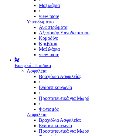
Μαξιλάρια
/
view more
Υπνοδωμάτιο
Ανωστρώματα
Αξεσουάρ Υπνοδωματίου
Κομοδίνο
Κρεβάτια
Μαξιλάρια
view more
Βρεφικά - Παιδικά
Ασφάλεια
Βραχιόλια Ασφαλείας
/
Ενδοεπικοινωνία
/
Προστατευτικά για Μωρά
/
Φωτισμός
Ασφάλεια
Βραχιόλια Ασφαλείας
Ενδοεπικοινωνία
Προστατευτικά για Μωρά