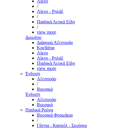
Λίκνο
/
Λίκνο - Ρηλάξ
/
Παιδικά Λευκά Είδη
/
view more
Δωμάτιο
Διάφορα Αξεσουάρ
Κρεβάτια
Λίκνο
Λίκνο - Ρηλάξ
Παιδικά Λευκά Είδη
view more
Ένδυση
Αξεσουάρ
/
Βρεφικά
Ένδυση
Αξεσουάρ
Βρεφικά
Παιδικά Ρούχα
Βρεφικά Φορμάκια
/
Γάντια - Κασκόλ - Σκούφοι