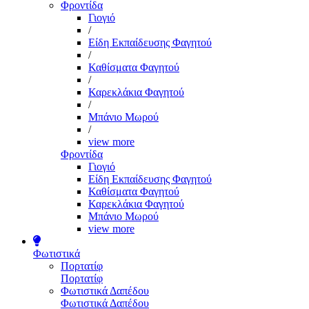
Φροντίδα
Γιογιό
/
Είδη Εκπαίδευσης Φαγητού
/
Καθίσματα Φαγητού
/
Καρεκλάκια Φαγητού
/
Μπάνιο Μωρού
/
view more
Φροντίδα
Γιογιό
Είδη Εκπαίδευσης Φαγητού
Καθίσματα Φαγητού
Καρεκλάκια Φαγητού
Μπάνιο Μωρού
view more
Φωτιστικά
Πορτατίφ
Πορτατίφ
Φωτιστικά Δαπέδου
Φωτιστικά Δαπέδου