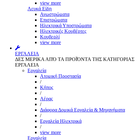
view more
Λευκά Είδη
Ανωστρώματα
Επιστρώματα
Ηλεκτρικά Υποστρώματα
Ηλεκτρικές Κουβέρτες
Κουβερλί
view more
ΕΡΓΑΛΕΙΑ
ΔΕΣ ΜΕΡΙΚΑ ΑΠΌ ΤΑ ΠΡΟΪΌΝΤΑ ΤΗΣ ΚΑΤΗΓΟΡΙΑΣ
ΕΡΓΑΛΕΙΑ
Εργαλεία
Aτομική Προστασία
/
Kήπος
/
Αέρας
/
Διάφορα Δομικά Εργαλεία & Μηχανήματα
/
Εργαλεία Ηλεκτρικά
/
view more
Εργαλεία