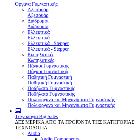
Όργανα Γυμναστικής
Αξεσουάρ
Αξεσουάρ
Διάδρομοι
Διάδρομοι
Ελλειπτικά
Ελλειπτικά
Ελλειπτικά - Stepper
Ελλειπτικά - Stepper
Κωπηλατικές
Κωπηλατικές
Πάγκοι Γυμναστικής
Πάγκοι Γυμναστικής
Παθητική Γυμναστική
Παθητική Γυμναστική
Ποδήλατα Γυμναστικής
Ποδήλατα Γυμναστικής
Πολυόργανα και Μηχανήματα Γυμναστικής
Πολυόργανα και Μηχανήματα Γυμναστικής
Τεχνολογία
Big Sales
ΔΕΣ ΜΕΡΙΚΑ ΑΠΌ ΤΑ ΠΡΟΪΌΝΤΑ ΤΗΣ ΚΑΤΗΓΟΡΙΑΣ
ΤΕΧΝΟΛΟΓΙΑ
Audio
Audio Components