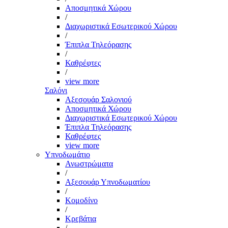
Αποσμητικά Χώρου
/
Διαχωριστικά Εσωτερικού Χώρου
/
Έπιπλα Τηλεόρασης
/
Καθρέφτες
/
view more
Σαλόνι
Αξεσουάρ Σαλονιού
Αποσμητικά Χώρου
Διαχωριστικά Εσωτερικού Χώρου
Έπιπλα Τηλεόρασης
Καθρέφτες
view more
Υπνοδωμάτιο
Ανωστρώματα
/
Αξεσουάρ Υπνοδωματίου
/
Κομοδίνο
/
Κρεβάτια
/