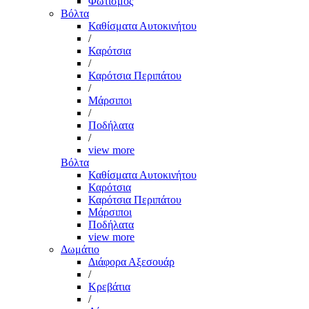
Φωτισμός
Βόλτα
Καθίσματα Αυτοκινήτου
/
Καρότσια
/
Καρότσια Περιπάτου
/
Μάρσιποι
/
Ποδήλατα
/
view more
Βόλτα
Καθίσματα Αυτοκινήτου
Καρότσια
Καρότσια Περιπάτου
Μάρσιποι
Ποδήλατα
view more
Δωμάτιο
Διάφορα Αξεσουάρ
/
Κρεβάτια
/