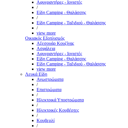
Αφυγραντήρες - Ιονιστές
/
Είδη Camping - Θαλάσσης
/
Είδη Camping - Ταξιδιού - Θαλάσσης
/
view more
Οικιακός Εξοπλισμός
Αξεσουάρ Κουζίνας
Ασφάλεια
Αφυγραντήρες - Ιονιστές
Είδη Camping - Θαλάσσης
Είδη Camping - Ταξιδιού - Θαλάσσης
view more
Λευκά Είδη
Ανωστρώματα
/
Επιστρώματα
/
Ηλεκτρικά Υποστρώματα
/
Ηλεκτρικές Κουβέρτες
/
Κουβερλί
/