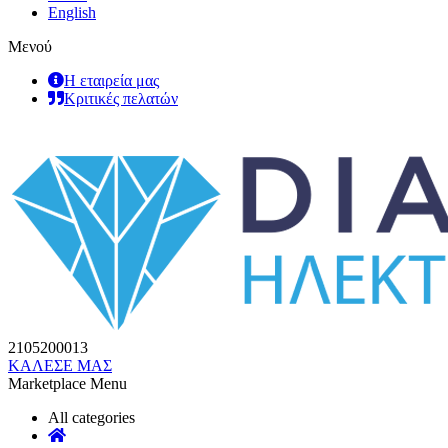
English
Μενού
Η εταιρεία μας
Κριτικές πελατών
2105200013
ΚΑΛΕΣΕ ΜΑΣ
Marketplace Menu
All categories