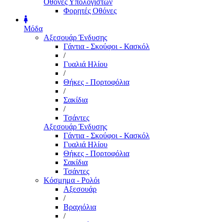
Οθόνες Υπολογιστών
Φορητές Οθόνες
Μόδα
Αξεσουάρ Ένδυσης
Γάντια - Σκούφοι - Κασκόλ
/
Γυαλιά Ηλίου
/
Θήκες - Πορτοφόλια
/
Σακίδια
/
Τσάντες
Αξεσουάρ Ένδυσης
Γάντια - Σκούφοι - Κασκόλ
Γυαλιά Ηλίου
Θήκες - Πορτοφόλια
Σακίδια
Τσάντες
Κόσμημα - Ρολόι
Αξεσουάρ
/
Βραχιόλια
/