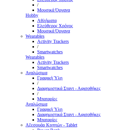
/
Μουσικά Όργανα
Hobby
Αθλήματα
Ελεύθερος Χρόνος
Μουσικά Όργανα
Wearables
Activity Trackers
/
Smartwatches
Wearables
Activity Trackers
Smartwatches
Αναλώσιμα
Γραφική Ύλη
/
Διαφημιστικά Σταντ - Αφισοθήκες
/
Μπαταρίες
Αναλώσιμα
Γραφική Ύλη
Διαφημιστικά Σταντ - Αφισοθήκες
Μπαταρίες
Αξεσουάρ Κινητών - Tablet