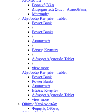
Αναλώσιμα
Γραφική Ύλη
Διαφημιστικά Σταντ - Αφισοθήκες
Μπαταρίες
Αξεσουάρ Κινητών - Tablet
Power Bank
/
Power Banks
/
Ακουστικά
/
Βάσεις Κινητών
/
Διάφορα Αξεσουάρ Tablet
/
view more
Αξεσουάρ Κινητών - Tablet
Power Bank
Power Banks
Ακουστικά
Βάσεις Κινητών
Διάφορα Αξεσουάρ Tablet
view more
Οθόνες Υπολογιστών
Φορητές Οθόνες