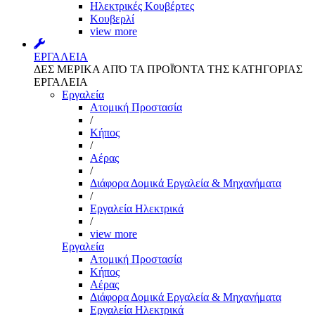
Ηλεκτρικές Κουβέρτες
Κουβερλί
view more
ΕΡΓΑΛΕΙΑ
ΔΕΣ ΜΕΡΙΚΑ ΑΠΌ ΤΑ ΠΡΟΪΌΝΤΑ ΤΗΣ ΚΑΤΗΓΟΡΙΑΣ
ΕΡΓΑΛΕΙΑ
Εργαλεία
Aτομική Προστασία
/
Kήπος
/
Αέρας
/
Διάφορα Δομικά Εργαλεία & Μηχανήματα
/
Εργαλεία Ηλεκτρικά
/
view more
Εργαλεία
Aτομική Προστασία
Kήπος
Αέρας
Διάφορα Δομικά Εργαλεία & Μηχανήματα
Εργαλεία Ηλεκτρικά