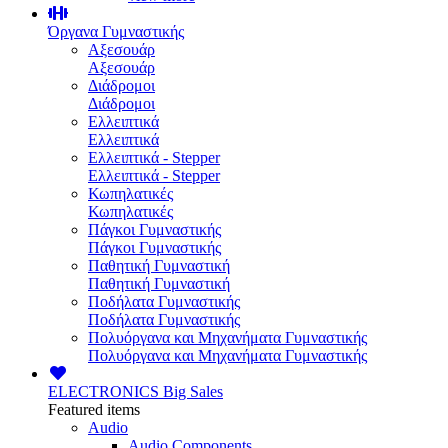
Όργανα Γυμναστικής
Αξεσουάρ
Αξεσουάρ
Διάδρομοι
Διάδρομοι
Ελλειπτικά
Ελλειπτικά
Ελλειπτικά - Stepper
Ελλειπτικά - Stepper
Κωπηλατικές
Κωπηλατικές
Πάγκοι Γυμναστικής
Πάγκοι Γυμναστικής
Παθητική Γυμναστική
Παθητική Γυμναστική
Ποδήλατα Γυμναστικής
Ποδήλατα Γυμναστικής
Πολυόργανα και Μηχανήματα Γυμναστικής
Πολυόργανα και Μηχανήματα Γυμναστικής
ELECTRONICS
Big Sales
Featured items
Audio
Audio Components