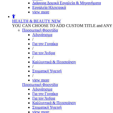
Διάφορα Δομικά Εργαλεία & Μηχανήματα
Εργαλεία Ηλεκτρικά
view more
HEALTH & BEAUTY
NEW
YOU CAN CHOOSE TO ADD CUSTOM TITLE and AN
Προσωπική Φροντίδα
Αδυνάτισμα
/
Για την Γυναίκα
/
Για τον Άνδρα
/
Καλλυντικά & Περιποίηση
/
Στοματική Υγιεινή
/
view more
Προσωπική Φροντίδα
Αδυνάτισμα
Για την Γυναίκα
Για τον Άνδρα
Καλλυντικά & Περιποίηση
Στοματική Υγιεινή
view more