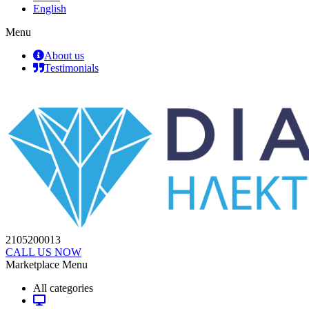
English
Menu
About us
Testimonials
2105200013
CALL US NOW
Marketplace Menu
All categories