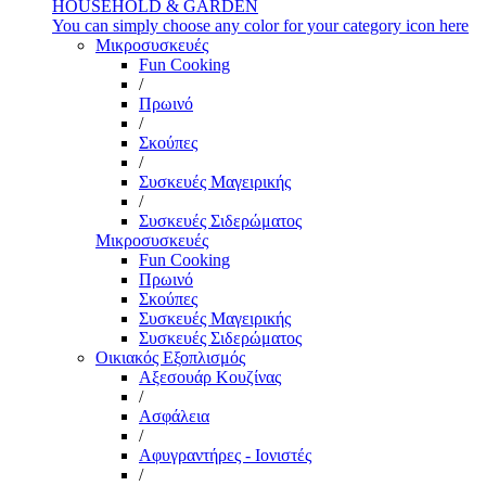
HOUSEHOLD & GARDEN
You can simply choose any color for your category icon here
Μικροσυσκευές
Fun Cooking
/
Πρωινό
/
Σκούπες
/
Συσκευές Μαγειρικής
/
Συσκευές Σιδερώματος
Μικροσυσκευές
Fun Cooking
Πρωινό
Σκούπες
Συσκευές Μαγειρικής
Συσκευές Σιδερώματος
Οικιακός Εξοπλισμός
Αξεσουάρ Κουζίνας
/
Ασφάλεια
/
Αφυγραντήρες - Ιονιστές
/