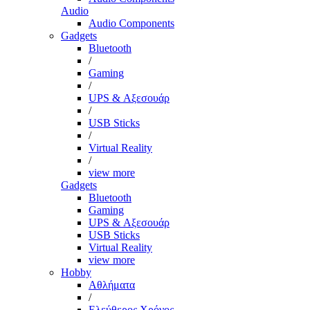
Audio
Audio Components
Gadgets
Bluetooth
/
Gaming
/
UPS & Αξεσουάρ
/
USB Sticks
/
Virtual Reality
/
view more
Gadgets
Bluetooth
Gaming
UPS & Αξεσουάρ
USB Sticks
Virtual Reality
view more
Hobby
Αθλήματα
/
Ελεύθερος Χρόνος