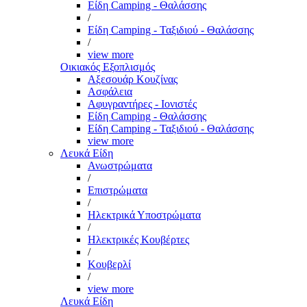
Είδη Camping - Θαλάσσης
/
Είδη Camping - Ταξιδιού - Θαλάσσης
/
view more
Οικιακός Εξοπλισμός
Αξεσουάρ Κουζίνας
Ασφάλεια
Αφυγραντήρες - Ιονιστές
Είδη Camping - Θαλάσσης
Είδη Camping - Ταξιδιού - Θαλάσσης
view more
Λευκά Είδη
Ανωστρώματα
/
Επιστρώματα
/
Ηλεκτρικά Υποστρώματα
/
Ηλεκτρικές Κουβέρτες
/
Κουβερλί
/
view more
Λευκά Είδη