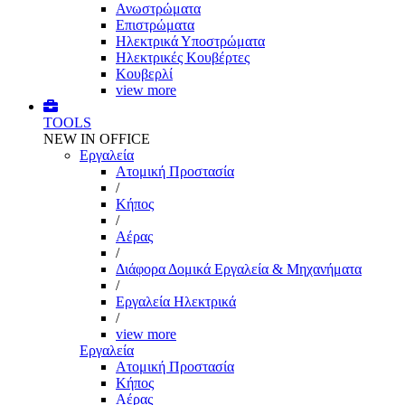
Ανωστρώματα
Επιστρώματα
Ηλεκτρικά Υποστρώματα
Ηλεκτρικές Κουβέρτες
Κουβερλί
view more
TOOLS
NEW IN OFFICE
Εργαλεία
Aτομική Προστασία
/
Kήπος
/
Αέρας
/
Διάφορα Δομικά Εργαλεία & Μηχανήματα
/
Εργαλεία Ηλεκτρικά
/
view more
Εργαλεία
Aτομική Προστασία
Kήπος
Αέρας