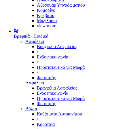
Αξεσουάρ Υπνοδωματίου
Κομοδίνο
Κρεβάτια
Μαξιλάρια
view more
Βρεφικά - Παιδικά
Ασφάλεια
Βραχιόλια Ασφαλείας
/
Ενδοεπικοινωνία
/
Προστατευτικά για Μωρά
/
Φωτισμός
Ασφάλεια
Βραχιόλια Ασφαλείας
Ενδοεπικοινωνία
Προστατευτικά για Μωρά
Φωτισμός
Βόλτα
Καθίσματα Αυτοκινήτου
/
Καρότσια