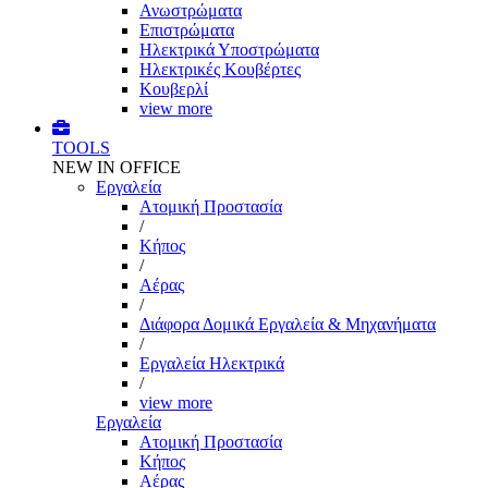
Ανωστρώματα
Επιστρώματα
Ηλεκτρικά Υποστρώματα
Ηλεκτρικές Κουβέρτες
Κουβερλί
view more
TOOLS
NEW IN OFFICE
Εργαλεία
Aτομική Προστασία
/
Kήπος
/
Αέρας
/
Διάφορα Δομικά Εργαλεία & Μηχανήματα
/
Εργαλεία Ηλεκτρικά
/
view more
Εργαλεία
Aτομική Προστασία
Kήπος
Αέρας