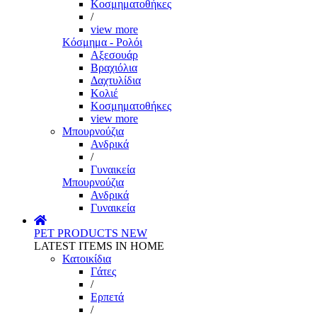
Κοσμηματοθήκες
/
view more
Κόσμημα - Ρολόι
Αξεσουάρ
Βραχιόλια
Δαχτυλίδια
Κολιέ
Κοσμηματοθήκες
view more
Μπουρνούζια
Ανδρικά
/
Γυναικεία
Μπουρνούζια
Ανδρικά
Γυναικεία
PET PRODUCTS
NEW
LATEST ITEMS IN HOME
Κατοικίδια
Γάτες
/
Ερπετά
/