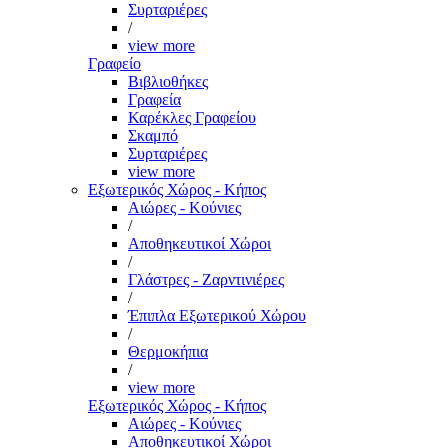
Συρταριέρες
/
view more
Γραφείο
Βιβλιοθήκες
Γραφεία
Καρέκλες Γραφείου
Σκαμπό
Συρταριέρες
view more
Εξωτερικός Χώρος - Κήπος
Αιώρες - Κούνιες
/
Αποθηκευτικοί Χώροι
/
Γλάστρες - Ζαρντινιέρες
/
Έπιπλα Εξωτερικού Χώρου
/
Θερμοκήπια
/
view more
Εξωτερικός Χώρος - Κήπος
Αιώρες - Κούνιες
Αποθηκευτικοί Χώροι