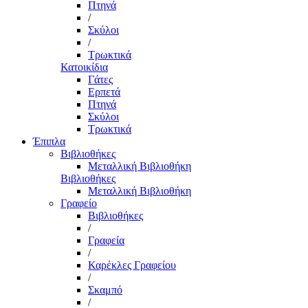
Πτηνά
/
Σκύλοι
/
Τρωκτικά
Κατοικίδια
Γάτες
Ερπετά
Πτηνά
Σκύλοι
Τρωκτικά
Έπιπλα
Βιβλιοθήκες
Μεταλλική Βιβλιοθήκη
Βιβλιοθήκες
Μεταλλική Βιβλιοθήκη
Γραφείο
Βιβλιοθήκες
/
Γραφεία
/
Καρέκλες Γραφείου
/
Σκαμπό
/