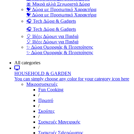
🎀 Μικρά αλλά Ξεχωριστά Δώρα
💝 Δώρα με Προσωπικό Χαρακτήρα
💝 Δώρα με Προσωπικό Χαρακτήρα
🎧 Tech Δώρα & Gadgets
🎧 Tech Δώρα & Gadgets
🎈 Ιδέες Δώρων για Παιδιά
🎈 Ιδέες Δώρων για Παιδιά
✨ Δώρα Ομορφιάς & Περιποίησης
✨ Δώρα Ομορφιάς & Περιποίησης
All categories
HOUSEHOLD & GARDEN
You can simply choose any color for your category icon here
Μικροσυσκευές
Fun Cooking
/
Πρωινό
/
Σκούπες
/
Συσκευές Μαγειρικής
/
Συσκευές Σιδερώματος