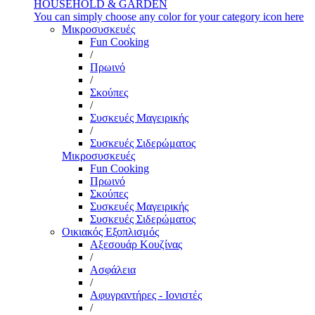
HOUSEHOLD & GARDEN
You can simply choose any color for your category icon here
Μικροσυσκευές
Fun Cooking
/
Πρωινό
/
Σκούπες
/
Συσκευές Μαγειρικής
/
Συσκευές Σιδερώματος
Μικροσυσκευές
Fun Cooking
Πρωινό
Σκούπες
Συσκευές Μαγειρικής
Συσκευές Σιδερώματος
Οικιακός Εξοπλισμός
Αξεσουάρ Κουζίνας
/
Ασφάλεια
/
Αφυγραντήρες - Ιονιστές
/