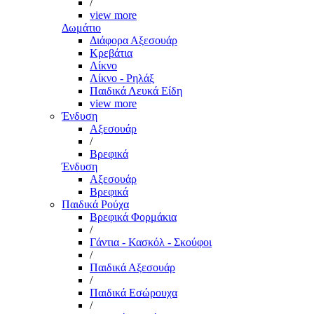
/
view more
Δωμάτιο
Διάφορα Αξεσουάρ
Κρεβάτια
Λίκνο
Λίκνο - Ρηλάξ
Παιδικά Λευκά Είδη
view more
Ένδυση
Αξεσουάρ
/
Βρεφικά
Ένδυση
Αξεσουάρ
Βρεφικά
Παιδικά Ρούχα
Βρεφικά Φορμάκια
/
Γάντια - Κασκόλ - Σκούφοι
/
Παιδικά Αξεσουάρ
/
Παιδικά Εσώρουχα
/