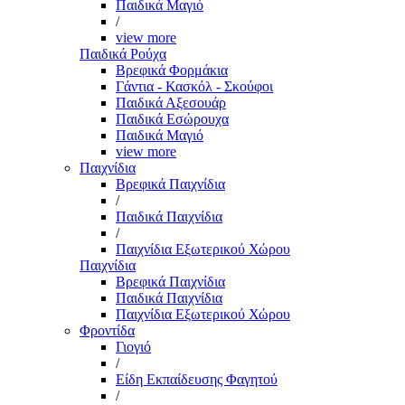
Παιδικά Μαγιό
/
view more
Παιδικά Ρούχα
Βρεφικά Φορμάκια
Γάντια - Κασκόλ - Σκούφοι
Παιδικά Αξεσουάρ
Παιδικά Εσώρουχα
Παιδικά Μαγιό
view more
Παιχνίδια
Βρεφικά Παιχνίδια
/
Παιδικά Παιχνίδια
/
Παιχνίδια Εξωτερικού Χώρου
Παιχνίδια
Βρεφικά Παιχνίδια
Παιδικά Παιχνίδια
Παιχνίδια Εξωτερικού Χώρου
Φροντίδα
Γιογιό
/
Είδη Εκπαίδευσης Φαγητού
/