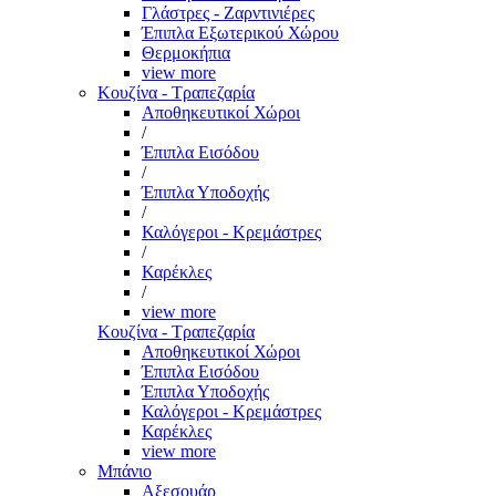
Γλάστρες - Ζαρντινιέρες
Έπιπλα Εξωτερικού Χώρου
Θερμοκήπια
view more
Κουζίνα - Τραπεζαρία
Αποθηκευτικοί Χώροι
/
Έπιπλα Εισόδου
/
Έπιπλα Υποδοχής
/
Καλόγεροι - Κρεμάστρες
/
Καρέκλες
/
view more
Κουζίνα - Τραπεζαρία
Αποθηκευτικοί Χώροι
Έπιπλα Εισόδου
Έπιπλα Υποδοχής
Καλόγεροι - Κρεμάστρες
Καρέκλες
view more
Μπάνιο
Αξεσουάρ