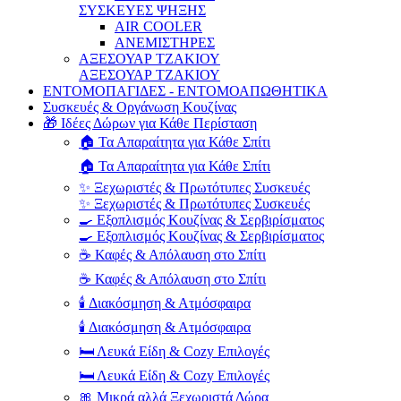
ΣΥΣΚΕΥΕΣ ΨΗΞΗΣ
AIR COOLER
ΑΝΕΜΙΣΤΗΡΕΣ
ΑΞΕΣΟΥΑΡ ΤΖΑΚΙΟΥ
ΑΞΕΣΟΥΑΡ ΤΖΑΚΙΟΥ
ΕΝΤΟΜΟΠΑΓΙΔΕΣ - ΕΝΤΟΜΟΑΠΩΘΗΤΙΚΑ
Συσκευές & Οργάνωση Κουζίνας
🎁 Ιδέες Δώρων για Κάθε Περίσταση
🏠 Τα Απαραίτητα για Κάθε Σπίτι
🏠 Τα Απαραίτητα για Κάθε Σπίτι
✨ Ξεχωριστές & Πρωτότυπες Συσκευές
✨ Ξεχωριστές & Πρωτότυπες Συσκευές
🍳 Εξοπλισμός Κουζίνας & Σερβιρίσματος
🍳 Εξοπλισμός Κουζίνας & Σερβιρίσματος
☕ Καφές & Απόλαυση στο Σπίτι
☕ Καφές & Απόλαυση στο Σπίτι
🕯️ Διακόσμηση & Ατμόσφαιρα
🕯️ Διακόσμηση & Ατμόσφαιρα
🛏️ Λευκά Είδη & Cozy Επιλογές
🛏️ Λευκά Είδη & Cozy Επιλογές
🎀 Μικρά αλλά Ξεχωριστά Δώρα