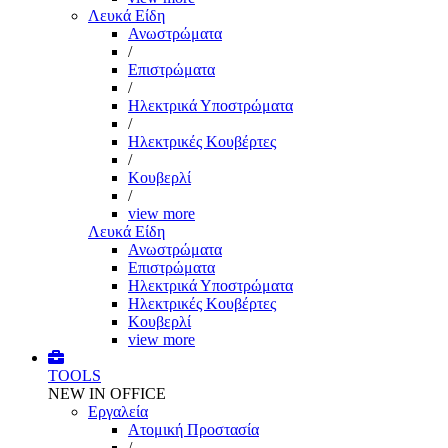
Λευκά Είδη
Ανωστρώματα
/
Επιστρώματα
/
Ηλεκτρικά Υποστρώματα
/
Ηλεκτρικές Κουβέρτες
/
Κουβερλί
/
view more
Λευκά Είδη
Ανωστρώματα
Επιστρώματα
Ηλεκτρικά Υποστρώματα
Ηλεκτρικές Κουβέρτες
Κουβερλί
view more
TOOLS
NEW IN OFFICE
Εργαλεία
Aτομική Προστασία
/