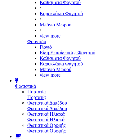
Καθίσματα Φαγητού
/
Καρεκλάκια Φαγητού
/
Μπάνιο Μωρού
/
view more
Φροντίδα
Γιογιό
Είδη Εκπαίδευσης Φαγητού
Καθίσματα Φαγητού
Καρεκλάκια Φαγητού
Μπάνιο Μωρού
view more
Φωτιστικά
Πορτατίφ
Πορτατίφ
Φωτιστικά Δαπέδου
Φωτιστικά Δαπέδου
Φωτιστικά Ηλιακά
Φωτιστικά Ηλιακά
Φωτιστικά Οροφής
Φωτιστικά Οροφής