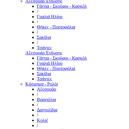
Αξεσουάρ Ένδυσης
Γάντια - Σκούφοι - Κασκόλ
/
Γυαλιά Ηλίου
/
Θήκες - Πορτοφόλια
/
Σακίδια
/
Τσάντες
Αξεσουάρ Ένδυσης
Γάντια - Σκούφοι - Κασκόλ
Γυαλιά Ηλίου
Θήκες - Πορτοφόλια
Σακίδια
Τσάντες
Κόσμημα - Ρολόι
Αξεσουάρ
/
Βραχιόλια
/
Δαχτυλίδια
/
Κολιέ
/