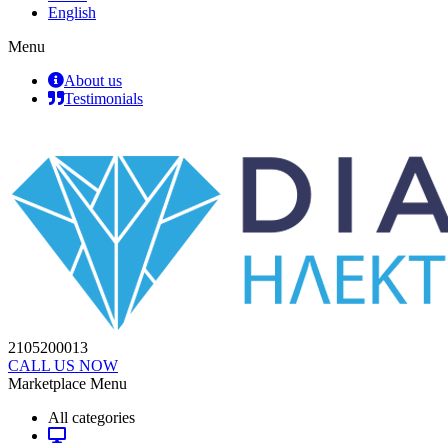
English
Menu
About us
Testimonials
2105200013
CALL US NOW
Marketplace Menu
All categories