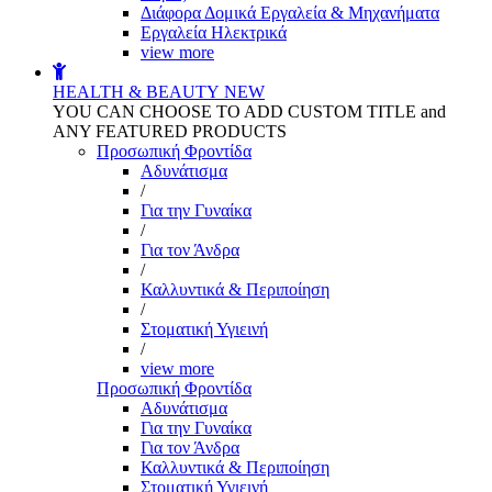
Διάφορα Δομικά Εργαλεία & Μηχανήματα
Εργαλεία Ηλεκτρικά
view more
HEALTH & BEAUTY
NEW
YOU CAN CHOOSE TO ADD CUSTOM TITLE and
ANY FEATURED PRODUCTS
Προσωπική Φροντίδα
Αδυνάτισμα
/
Για την Γυναίκα
/
Για τον Άνδρα
/
Καλλυντικά & Περιποίηση
/
Στοματική Υγιεινή
/
view more
Προσωπική Φροντίδα
Αδυνάτισμα
Για την Γυναίκα
Για τον Άνδρα
Καλλυντικά & Περιποίηση
Στοματική Υγιεινή