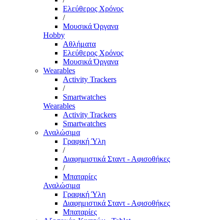
Ελεύθερος Χρόνος
/
Μουσικά Όργανα
Hobby
Αθλήματα
Ελεύθερος Χρόνος
Μουσικά Όργανα
Wearables
Activity Trackers
/
Smartwatches
Wearables
Activity Trackers
Smartwatches
Αναλώσιμα
Γραφική Ύλη
/
Διαφημιστικά Σταντ - Αφισοθήκες
/
Μπαταρίες
Αναλώσιμα
Γραφική Ύλη
Διαφημιστικά Σταντ - Αφισοθήκες
Μπαταρίες