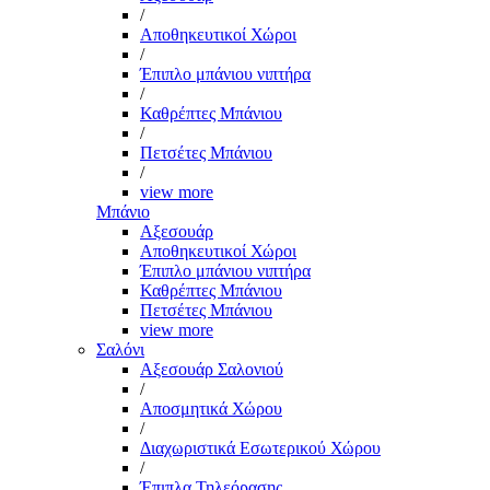
/
Αποθηκευτικοί Χώροι
/
Έπιπλο μπάνιου νιπτήρα
/
Καθρέπτες Μπάνιου
/
Πετσέτες Μπάνιου
/
view more
Μπάνιο
Αξεσουάρ
Αποθηκευτικοί Χώροι
Έπιπλο μπάνιου νιπτήρα
Καθρέπτες Μπάνιου
Πετσέτες Μπάνιου
view more
Σαλόνι
Αξεσουάρ Σαλονιού
/
Αποσμητικά Χώρου
/
Διαχωριστικά Εσωτερικού Χώρου
/
Έπιπλα Τηλεόρασης