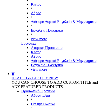
Kήπος
/
Αέρας
/
Διάφορα Δομικά Εργαλεία & Μηχανήματα
/
Εργαλεία Ηλεκτρικά
/
view more
Εργαλεία
Aτομική Προστασία
Kήπος
Αέρας
Διάφορα Δομικά Εργαλεία & Μηχανήματα
Εργαλεία Ηλεκτρικά
view more
HEALTH & BEAUTY
NEW
YOU CAN CHOOSE TO ADD CUSTOM TITLE and
ANY FEATURED PRODUCTS
Προσωπική Φροντίδα
Αδυνάτισμα
/
Για την Γυναίκα