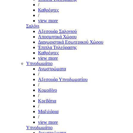
/
Καθρέφτες
/
view more
Σαλόνι
Αξεσουάρ Σαλονιού
Αποσμητικά Χώρου
Διαχωριστικά Εσωτερικού Χώρου
Έπιπλα Τηλεόρασης
Καθρέφτες
view more
Υπνοδωμάτιο
Ανωστρώματα
/
Αξεσουάρ Υπνοδωματίου
/
Κομοδίνο
/
Κρεβάτια
/
Μαξιλάρια
/
view more
Υπνοδωμάτιο
Ανωστρώματα