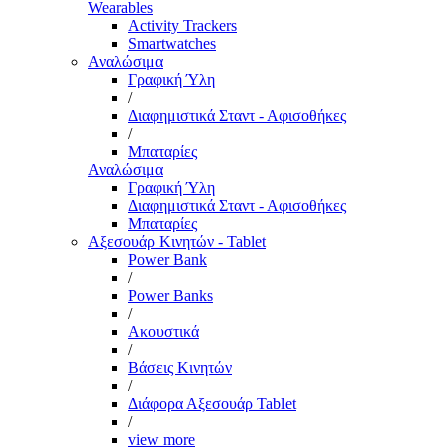
Wearables
Activity Trackers
Smartwatches
Αναλώσιμα
Γραφική Ύλη
/
Διαφημιστικά Σταντ - Αφισοθήκες
/
Μπαταρίες
Αναλώσιμα
Γραφική Ύλη
Διαφημιστικά Σταντ - Αφισοθήκες
Μπαταρίες
Αξεσουάρ Κινητών - Tablet
Power Bank
/
Power Banks
/
Ακουστικά
/
Βάσεις Κινητών
/
Διάφορα Αξεσουάρ Tablet
/
view more