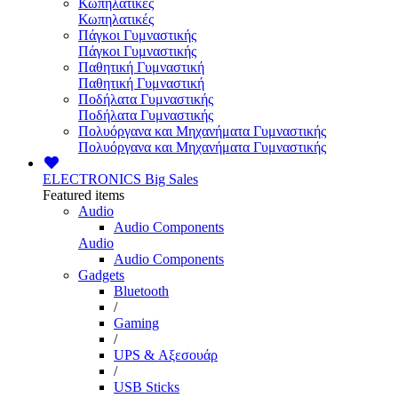
Κωπηλατικές
Κωπηλατικές
Πάγκοι Γυμναστικής
Πάγκοι Γυμναστικής
Παθητική Γυμναστική
Παθητική Γυμναστική
Ποδήλατα Γυμναστικής
Ποδήλατα Γυμναστικής
Πολυόργανα και Μηχανήματα Γυμναστικής
Πολυόργανα και Μηχανήματα Γυμναστικής
ELECTRONICS
Big Sales
Featured items
Audio
Audio Components
Audio
Audio Components
Gadgets
Bluetooth
/
Gaming
/
UPS & Αξεσουάρ
/
USB Sticks