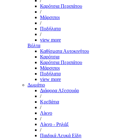
/
Καρότσια Περιπάτου
/
Μάρσιποι
/
Ποδήλατα
/
view more
Βόλτα
Καθίσματα Αυτοκινήτου
Καρότσια
Καρότσια Περιπάτου
Μάρσιποι
Ποδήλατα
view more
Δωμάτιο
Διάφορα Αξεσουάρ
/
Κρεβάτια
/
Λίκνο
/
Λίκνο - Ρηλάξ
/
Παιδικά Λευκά Είδη