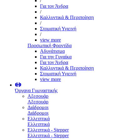
/
Για τον Άνδρα
/
Καλλυντικά & Περιποίηση
/
Στοματική Υγιεινή
/
view more
Προσωπική Φροντίδα
Αδυνάτισμα
Για την Γυναίκα
Για τον Άνδρα
Καλλυντικά & Περιποίηση
Στοματική Υγιεινή
view more
Όργανα Γυμναστικής
Αξεσουάρ
Αξεσουάρ
Διάδρομοι
Διάδρομοι
Ελλειπτικά
Ελλειπτικά
Ελλειπτικά - Stepper
Ελλειπτικά - Stepper