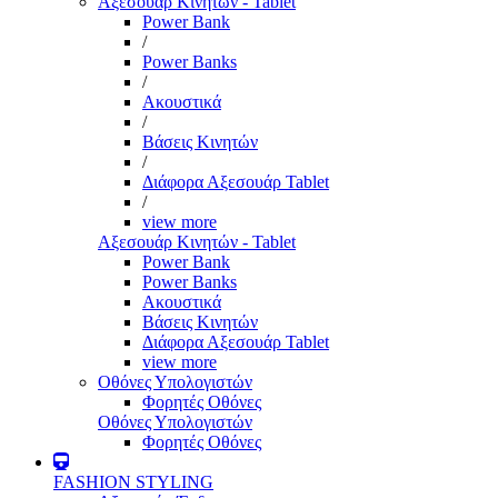
Αξεσουάρ Κινητών - Tablet
Power Bank
/
Power Banks
/
Ακουστικά
/
Βάσεις Κινητών
/
Διάφορα Αξεσουάρ Tablet
/
view more
Αξεσουάρ Κινητών - Tablet
Power Bank
Power Banks
Ακουστικά
Βάσεις Κινητών
Διάφορα Αξεσουάρ Tablet
view more
Οθόνες Υπολογιστών
Φορητές Οθόνες
Οθόνες Υπολογιστών
Φορητές Οθόνες
FASHION STYLING