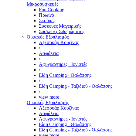
Μικροσυσκευές
Fun Cooking
Πρωινό
Σκούπες
Συσκευές Μαγειρικής
Συσκευές Σιδερώματος
Οικιακός Εξοπλισμός
Αξεσουάρ Κουζίνας
/
Ασφάλεια
/
Αφυγραντήρες - Ιονιστές
/
Είδη Camping - Θαλάσσης
/
Είδη Camping - Ταξιδιού - Θαλάσσης
/
view more
Οικιακός Εξοπλισμός
Αξεσουάρ Κουζίνας
Ασφάλεια
Αφυγραντήρες - Ιονιστές
Είδη Camping - Θαλάσσης
Είδη Camping - Ταξιδιού - Θαλάσσης
view more