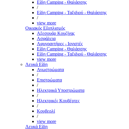
Είδη Camping - Θαλάσσης
/
Είδη Camping - Ταξιδιού - Θαλάσσης
/
view more
Οικιακός Εξοπλισμός
Αξεσουάρ Κουζίνας
Ασφάλεια
Αφυγραντήρες - Ιονιστές
Είδη Camping - Θαλάσσης
Είδη Camping - Ταξιδιού - Θαλάσσης
view more
Λευκά Είδη
Ανωστρώματα
/
Επιστρώματα
/
Ηλεκτρικά Υποστρώματα
/
Ηλεκτρικές Κουβέρτες
/
Κουβερλί
/
view more
Λευκά Είδη