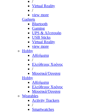
/
Virtual Reality
/
view more
Gadgets
Bluetooth
Gaming
UPS & Αξεσουάρ
USB Sticks
Virtual Reality
view more
Hobby
Αθλήματα
/
Ελεύθερος Χρόνος
/
Μουσικά Όργανα
Hobby
Αθλήματα
Ελεύθερος Χρόνος
Μουσικά Όργανα
Wearables
Activity Trackers
/
Smartwatches