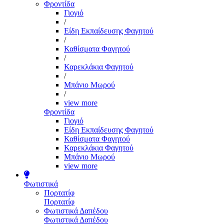
Φροντίδα
Γιογιό
/
Είδη Εκπαίδευσης Φαγητού
/
Καθίσματα Φαγητού
/
Καρεκλάκια Φαγητού
/
Μπάνιο Μωρού
/
view more
Φροντίδα
Γιογιό
Είδη Εκπαίδευσης Φαγητού
Καθίσματα Φαγητού
Καρεκλάκια Φαγητού
Μπάνιο Μωρού
view more
Φωτιστικά
Πορτατίφ
Πορτατίφ
Φωτιστικά Δαπέδου
Φωτιστικά Δαπέδου