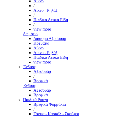
Λίκνο
/
Λίκνο - Ρηλάξ
/
Παιδικά Λευκά Είδη
/
view more
Δωμάτιο
Διάφορα Αξεσουάρ
Κρεβάτια
Λίκνο
Λίκνο - Ρηλάξ
Παιδικά Λευκά Είδη
view more
Ένδυση
Αξεσουάρ
/
Βρεφικά
Ένδυση
Αξεσουάρ
Βρεφικά
Παιδικά Ρούχα
Βρεφικά Φορμάκια
/
Γάντια - Κασκόλ - Σκούφοι