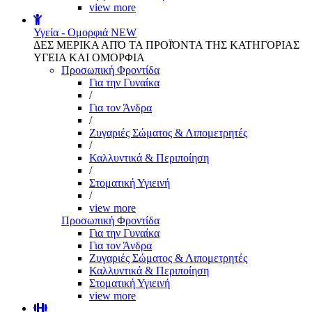
view more
Υγεία - Ομορφιά
NEW
ΔΕΣ ΜΕΡΙΚΑ ΑΠΌ ΤΑ ΠΡΟΪΌΝΤΑ ΤΗΣ ΚΑΤΗΓΟΡΙΑΣ
ΥΓΕΙΑ ΚΑΙ ΟΜΟΡΦΙΑ
Προσωπική Φροντίδα
Για την Γυναίκα
/
Για τον Άνδρα
/
Ζυγαριές Σώματος & Λιπομετρητές
/
Καλλυντικά & Περιποίηση
/
Στοματική Υγιεινή
/
view more
Προσωπική Φροντίδα
Για την Γυναίκα
Για τον Άνδρα
Ζυγαριές Σώματος & Λιπομετρητές
Καλλυντικά & Περιποίηση
Στοματική Υγιεινή
view more