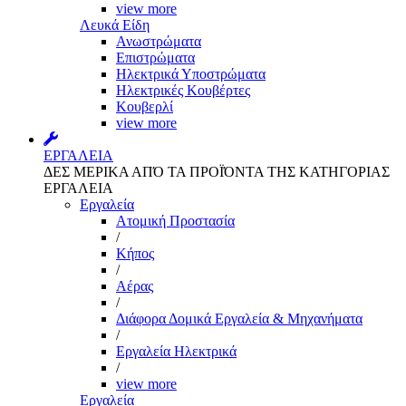
view more
Λευκά Είδη
Ανωστρώματα
Επιστρώματα
Ηλεκτρικά Υποστρώματα
Ηλεκτρικές Κουβέρτες
Κουβερλί
view more
ΕΡΓΑΛΕΙΑ
ΔΕΣ ΜΕΡΙΚΑ ΑΠΌ ΤΑ ΠΡΟΪΌΝΤΑ ΤΗΣ ΚΑΤΗΓΟΡΙΑΣ
ΕΡΓΑΛΕΙΑ
Εργαλεία
Aτομική Προστασία
/
Kήπος
/
Αέρας
/
Διάφορα Δομικά Εργαλεία & Μηχανήματα
/
Εργαλεία Ηλεκτρικά
/
view more
Εργαλεία