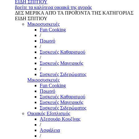
ΕΙΔΗ ΣΠΙΤΙΟΥ
βρείτε τα καλύτερα οικιακά της αγοράς
ΔΕΣ ΜΕΡΙΚΑ ΑΠΌ ΤΑ ΠΡΟΪΌΝΤΑ ΤΗΣ ΚΑΤΗΓΟΡΙΑΣ
ΕΙΔΗ ΣΠΙΤΙΟΥ
Μικροσυσκευές
Fun Cooking
/
Πρωινό
/
Συσκευές Καθαρισμού
/
Συσκευές Μαγειρικής
/
Συσκευές Σιδερώματος
Μικροσυσκευές
Fun Cooking
Πρωινό
Συσκευές Καθαρισμού
Συσκευές Μαγειρικής
Συσκευές Σιδερώματος
Οικιακός Εξοπλισμός
Αξεσουάρ Κουζίνας
/
Ασφάλεια
/