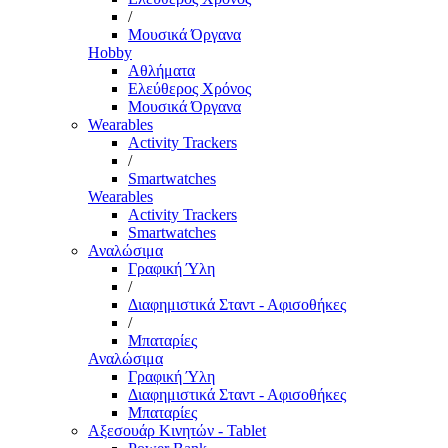
/
Μουσικά Όργανα
Hobby
Αθλήματα
Ελεύθερος Χρόνος
Μουσικά Όργανα
Wearables
Activity Trackers
/
Smartwatches
Wearables
Activity Trackers
Smartwatches
Αναλώσιμα
Γραφική Ύλη
/
Διαφημιστικά Σταντ - Αφισοθήκες
/
Μπαταρίες
Αναλώσιμα
Γραφική Ύλη
Διαφημιστικά Σταντ - Αφισοθήκες
Μπαταρίες
Αξεσουάρ Κινητών - Tablet