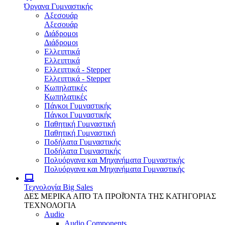
Όργανα Γυμναστικής
Αξεσουάρ
Αξεσουάρ
Διάδρομοι
Διάδρομοι
Ελλειπτικά
Ελλειπτικά
Ελλειπτικά - Stepper
Ελλειπτικά - Stepper
Κωπηλατικές
Κωπηλατικές
Πάγκοι Γυμναστικής
Πάγκοι Γυμναστικής
Παθητική Γυμναστική
Παθητική Γυμναστική
Ποδήλατα Γυμναστικής
Ποδήλατα Γυμναστικής
Πολυόργανα και Μηχανήματα Γυμναστικής
Πολυόργανα και Μηχανήματα Γυμναστικής
Τεχνολογία
Big Sales
ΔΕΣ ΜΕΡΙΚΑ ΑΠΌ ΤΑ ΠΡΟΪΌΝΤΑ ΤΗΣ ΚΑΤΗΓΟΡΙΑΣ
ΤΕΧΝΟΛΟΓΙΑ
Audio
Audio Components