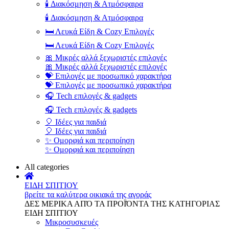
🕯️ Διακόσμηση & Ατμόσφαιρα
🕯️ Διακόσμηση & Ατμόσφαιρα
🛏️ Λευκά Είδη & Cozy Επιλογές
🛏️ Λευκά Είδη & Cozy Επιλογές
🎀 Μικρές αλλά ξεχωριστές επιλογές
🎀 Μικρές αλλά ξεχωριστές επιλογές
💝 Επιλογές με προσωπικό χαρακτήρα
💝 Επιλογές με προσωπικό χαρακτήρα
🎧 Tech επιλογές & gadgets
🎧 Tech επιλογές & gadgets
🎈 Ιδέες για παιδιά
🎈 Ιδέες για παιδιά
✨ Ομορφιά και περιποίηση
✨ Ομορφιά και περιποίηση
All categories
ΕΙΔΗ ΣΠΙΤΙΟΥ
βρείτε τα καλύτερα οικιακά της αγοράς
ΔΕΣ ΜΕΡΙΚΑ ΑΠΌ ΤΑ ΠΡΟΪΌΝΤΑ ΤΗΣ ΚΑΤΗΓΟΡΙΑΣ
ΕΙΔΗ ΣΠΙΤΙΟΥ
Μικροσυσκευές