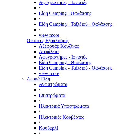
Αφυγραντήρες - Ιονιστές
/
Είδη Camping - Θαλάσσης
/
Είδη Camping - Ταξιδιού - Θαλάσσης
/
view more
Οικιακός Εξοπλισμός
Αξεσουάρ Κουζίνας
Ασφάλεια
Αφυγραντήρες - Ιονιστές
Είδη Camping - Θαλάσσης
Είδη Camping - Ταξιδιού - Θαλάσσης
view more
Λευκά Είδη
Ανωστρώματα
/
Επιστρώματα
/
Ηλεκτρικά Υποστρώματα
/
Ηλεκτρικές Κουβέρτες
/
Κουβερλί
/