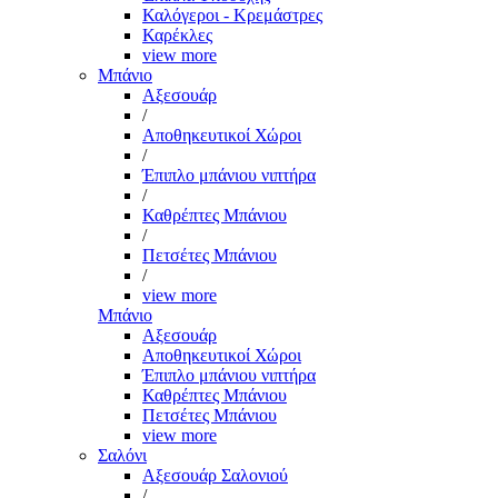
Καλόγεροι - Κρεμάστρες
Καρέκλες
view more
Μπάνιο
Αξεσουάρ
/
Αποθηκευτικοί Χώροι
/
Έπιπλο μπάνιου νιπτήρα
/
Καθρέπτες Μπάνιου
/
Πετσέτες Μπάνιου
/
view more
Μπάνιο
Αξεσουάρ
Αποθηκευτικοί Χώροι
Έπιπλο μπάνιου νιπτήρα
Καθρέπτες Μπάνιου
Πετσέτες Μπάνιου
view more
Σαλόνι
Αξεσουάρ Σαλονιού
/