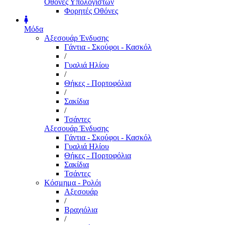
Οθόνες Υπολογιστών
Φορητές Οθόνες
Μόδα
Αξεσουάρ Ένδυσης
Γάντια - Σκούφοι - Κασκόλ
/
Γυαλιά Ηλίου
/
Θήκες - Πορτοφόλια
/
Σακίδια
/
Τσάντες
Αξεσουάρ Ένδυσης
Γάντια - Σκούφοι - Κασκόλ
Γυαλιά Ηλίου
Θήκες - Πορτοφόλια
Σακίδια
Τσάντες
Κόσμημα - Ρολόι
Αξεσουάρ
/
Βραχιόλια
/