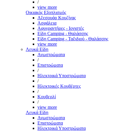
/
view more
Οικιακός Εξοπλισμός
Αξεσουάρ Κουζίνας
Ασφάλεια
Αφυγραντήρες - Ιονιστές
Είδη Camping - Θαλάσσης
Είδη Camping - Ταξιδιού - Θαλάσσης
view more
Λευκά Είδη
Ανωστρώματα
/
Επιστρώματα
/
Ηλεκτρικά Υποστρώματα
/
Ηλεκτρικές Κουβέρτες
/
Κουβερλί
/
view more
Λευκά Είδη
Ανωστρώματα
Επιστρώματα
Ηλεκτρικά Υποστρώματα