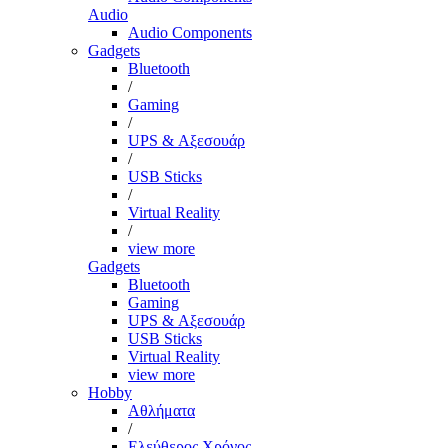
Audio
Audio Components
Gadgets
Bluetooth
/
Gaming
/
UPS & Αξεσουάρ
/
USB Sticks
/
Virtual Reality
/
view more
Gadgets
Bluetooth
Gaming
UPS & Αξεσουάρ
USB Sticks
Virtual Reality
view more
Hobby
Αθλήματα
/
Ελεύθερος Χρόνος