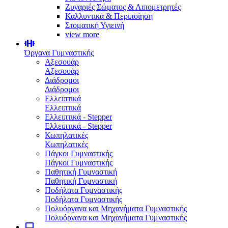
Ζυγαριές Σώματος & Λιπομετρητές
Καλλυντικά & Περιποίηση
Στοματική Υγιεινή
view more
Όργανα Γυμναστικής
Αξεσουάρ
Αξεσουάρ
Διάδρομοι
Διάδρομοι
Ελλειπτικά
Ελλειπτικά
Ελλειπτικά - Stepper
Ελλειπτικά - Stepper
Κωπηλατικές
Κωπηλατικές
Πάγκοι Γυμναστικής
Πάγκοι Γυμναστικής
Παθητική Γυμναστική
Παθητική Γυμναστική
Ποδήλατα Γυμναστικής
Ποδήλατα Γυμναστικής
Πολυόργανα και Μηχανήματα Γυμναστικής
Πολυόργανα και Μηχανήματα Γυμναστικής