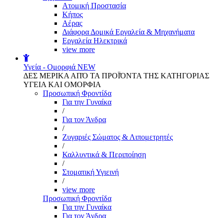
Aτομική Προστασία
Kήπος
Αέρας
Διάφορα Δομικά Εργαλεία & Μηχανήματα
Εργαλεία Ηλεκτρικά
view more
Υγεία - Ομορφιά
NEW
ΔΕΣ ΜΕΡΙΚΑ ΑΠΌ ΤΑ ΠΡΟΪΌΝΤΑ ΤΗΣ ΚΑΤΗΓΟΡΙΑΣ
ΥΓΕΙΑ ΚΑΙ ΟΜΟΡΦΙΑ
Προσωπική Φροντίδα
Για την Γυναίκα
/
Για τον Άνδρα
/
Ζυγαριές Σώματος & Λιπομετρητές
/
Καλλυντικά & Περιποίηση
/
Στοματική Υγιεινή
/
view more
Προσωπική Φροντίδα
Για την Γυναίκα
Για τον Άνδρα