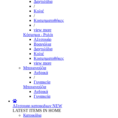
Δαχτυλίδια
/
Κολιέ
/
Κοσμηματοθήκες
/
view more
Κόσμημα - Ρολόι
Αξεσουάρ
Βραχιόλια
Δαχτυλίδια
Κολιέ
Κοσμηματοθήκες
view more
Μπουρνούζια
Ανδρικά
/
Γυναικεία
Μπουρνούζια
Ανδρικά
Γυναικεία
Αξεσουαρ κατοικιδιων
NEW
LATEST ITEMS IN HOME
Κατοικίδια