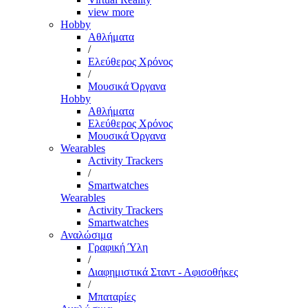
view more
Hobby
Αθλήματα
/
Ελεύθερος Χρόνος
/
Μουσικά Όργανα
Hobby
Αθλήματα
Ελεύθερος Χρόνος
Μουσικά Όργανα
Wearables
Activity Trackers
/
Smartwatches
Wearables
Activity Trackers
Smartwatches
Αναλώσιμα
Γραφική Ύλη
/
Διαφημιστικά Σταντ - Αφισοθήκες
/
Μπαταρίες