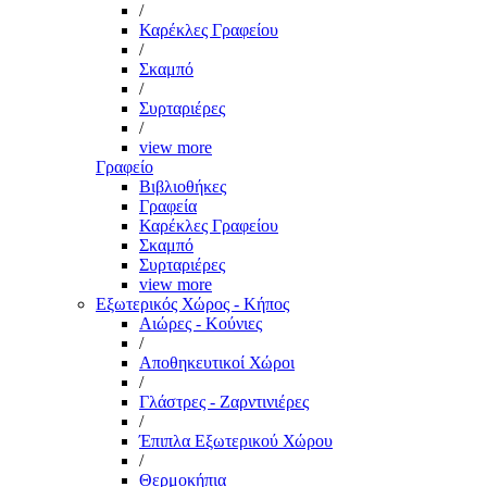
/
Καρέκλες Γραφείου
/
Σκαμπό
/
Συρταριέρες
/
view more
Γραφείο
Βιβλιοθήκες
Γραφεία
Καρέκλες Γραφείου
Σκαμπό
Συρταριέρες
view more
Εξωτερικός Χώρος - Κήπος
Αιώρες - Κούνιες
/
Αποθηκευτικοί Χώροι
/
Γλάστρες - Ζαρντινιέρες
/
Έπιπλα Εξωτερικού Χώρου
/
Θερμοκήπια