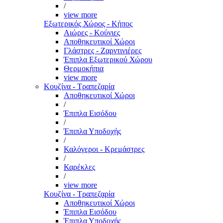
/
view more
Εξωτερικός Χώρος - Κήπος
Αιώρες - Κούνιες
Αποθηκευτικοί Χώροι
Γλάστρες - Ζαρντινιέρες
Έπιπλα Εξωτερικού Χώρου
Θερμοκήπια
view more
Κουζίνα - Τραπεζαρία
Αποθηκευτικοί Χώροι
/
Έπιπλα Εισόδου
/
Έπιπλα Υποδοχής
/
Καλόγεροι - Κρεμάστρες
/
Καρέκλες
/
view more
Κουζίνα - Τραπεζαρία
Αποθηκευτικοί Χώροι
Έπιπλα Εισόδου
Έπιπλα Υποδοχής