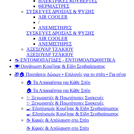
ΗΛΕΚΤΡΙΚΕΣ ΚΟΥΒΕΡΤΕΣ
ΘΕΡΜΑΣΤΡΕΣ
ΣΥΣΚΕΥΕΣ ΔΡΟΣΙΑΣ & ΨΥΞΗΣ
AIR COOLER
/
ΑΝΕΜΙΣΤΗΡΕΣ
ΣΥΣΚΕΥΕΣ ΔΡΟΣΙΑΣ & ΨΥΞΗΣ
AIR COOLER
ΑΝΕΜΙΣΤΗΡΕΣ
ΑΞΕΣΟΥΑΡ ΤΖΑΚΙΟΥ
ΑΞΕΣΟΥΑΡ ΤΖΑΚΙΟΥ
🦟 ΕΝΤΟΜΟΠΑΓΙΔΕΣ - ΕΝΤΟΜΟΑΠΩΘΗΤΙΚΑ
🍽️ Οργάνωση Κουζίνας & Είδη Σερβιρίσματος
🎁🏠 Προτάσεις δώρων • Επιλογές για το σπίτι • Για σένα
🏠 Τα Απαραίτητα για Κάθε Σπίτι
🏠 Τα Απαραίτητα για Κάθε Σπίτι
✨ Ξεχωριστές & Πρωτότυπες Συσκευές
✨ Ξεχωριστές & Πρωτότυπες Συσκευές
🍳 Εξοπλισμός Κουζίνας & Είδη Σερβιρίσματος
🍳 Εξοπλισμός Κουζίνας & Είδη Σερβιρίσματος
☕ Καφές & Απόλαυση στο Σπίτι
☕ Καφές & Απόλαυση στο Σπίτι