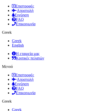
Επιστροφές
Αποστολή
Εγγύηση
FAQ
Επικοινωνία
Greek
Greek
English
Η εταιρεία μας
Κριτικές πελατών
Μενού
Επιστροφές
Αποστολή
Εγγύηση
FAQ
Επικοινωνία
Greek
Greek