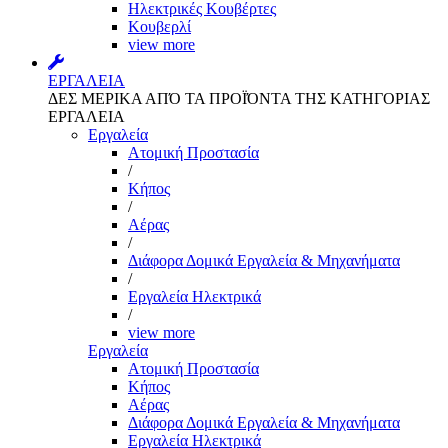
Ηλεκτρικές Κουβέρτες
Κουβερλί
view more
ΕΡΓΑΛΕΙΑ
ΔΕΣ ΜΕΡΙΚΑ ΑΠΌ ΤΑ ΠΡΟΪΌΝΤΑ ΤΗΣ ΚΑΤΗΓΟΡΙΑΣ
ΕΡΓΑΛΕΙΑ
Εργαλεία
Aτομική Προστασία
/
Kήπος
/
Αέρας
/
Διάφορα Δομικά Εργαλεία & Μηχανήματα
/
Εργαλεία Ηλεκτρικά
/
view more
Εργαλεία
Aτομική Προστασία
Kήπος
Αέρας
Διάφορα Δομικά Εργαλεία & Μηχανήματα
Εργαλεία Ηλεκτρικά