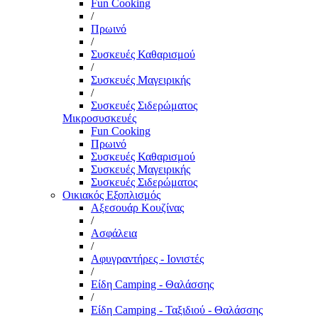
Fun Cooking
/
Πρωινό
/
Συσκευές Καθαρισμού
/
Συσκευές Μαγειρικής
/
Συσκευές Σιδερώματος
Μικροσυσκευές
Fun Cooking
Πρωινό
Συσκευές Καθαρισμού
Συσκευές Μαγειρικής
Συσκευές Σιδερώματος
Οικιακός Εξοπλισμός
Αξεσουάρ Κουζίνας
/
Ασφάλεια
/
Αφυγραντήρες - Ιονιστές
/
Είδη Camping - Θαλάσσης
/
Είδη Camping - Ταξιδιού - Θαλάσσης