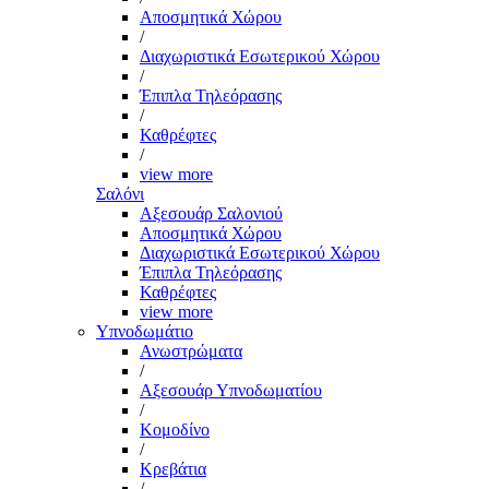
Αποσμητικά Χώρου
/
Διαχωριστικά Εσωτερικού Χώρου
/
Έπιπλα Τηλεόρασης
/
Καθρέφτες
/
view more
Σαλόνι
Αξεσουάρ Σαλονιού
Αποσμητικά Χώρου
Διαχωριστικά Εσωτερικού Χώρου
Έπιπλα Τηλεόρασης
Καθρέφτες
view more
Υπνοδωμάτιο
Ανωστρώματα
/
Αξεσουάρ Υπνοδωματίου
/
Κομοδίνο
/
Κρεβάτια
/