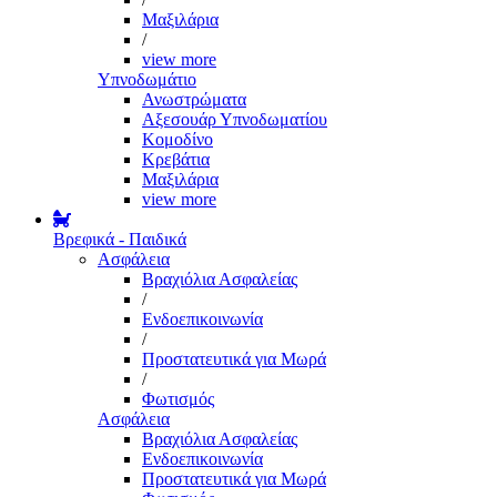
Μαξιλάρια
/
view more
Υπνοδωμάτιο
Ανωστρώματα
Αξεσουάρ Υπνοδωματίου
Κομοδίνο
Κρεβάτια
Μαξιλάρια
view more
Βρεφικά - Παιδικά
Ασφάλεια
Βραχιόλια Ασφαλείας
/
Ενδοεπικοινωνία
/
Προστατευτικά για Μωρά
/
Φωτισμός
Ασφάλεια
Βραχιόλια Ασφαλείας
Ενδοεπικοινωνία
Προστατευτικά για Μωρά