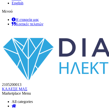
English
Μενού
Η εταιρεία μας
Κριτικές πελατών
2105200013
ΚΑΛΕΣΕ ΜΑΣ
Marketplace Menu
All categories