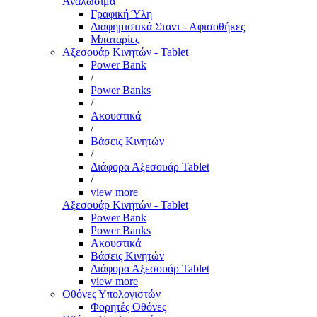
Αναλώσιμα
Γραφική Ύλη
Διαφημιστικά Σταντ - Αφισοθήκες
Μπαταρίες
Αξεσουάρ Κινητών - Tablet
Power Bank
/
Power Banks
/
Ακουστικά
/
Βάσεις Κινητών
/
Διάφορα Αξεσουάρ Tablet
/
view more
Αξεσουάρ Κινητών - Tablet
Power Bank
Power Banks
Ακουστικά
Βάσεις Κινητών
Διάφορα Αξεσουάρ Tablet
view more
Οθόνες Υπολογιστών
Φορητές Οθόνες