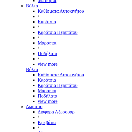
Φωτισμός
Βόλτα
Καθίσματα Αυτοκινήτου
/
Καρότσια
/
Καρότσια Περιπάτου
/
Μάρσιποι
/
Ποδήλατα
/
view more
Βόλτα
Καθίσματα Αυτοκινήτου
Καρότσια
Καρότσια Περιπάτου
Μάρσιποι
Ποδήλατα
view more
Δωμάτιο
Διάφορα Αξεσουάρ
/
Κρεβάτια
/