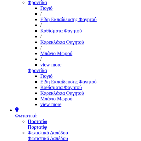
Φροντίδα
Γιογιό
/
Είδη Εκπαίδευσης Φαγητού
/
Καθίσματα Φαγητού
/
Καρεκλάκια Φαγητού
/
Μπάνιο Μωρού
/
view more
Φροντίδα
Γιογιό
Είδη Εκπαίδευσης Φαγητού
Καθίσματα Φαγητού
Καρεκλάκια Φαγητού
Μπάνιο Μωρού
view more
Φωτιστικά
Πορτατίφ
Πορτατίφ
Φωτιστικά Δαπέδου
Φωτιστικά Δαπέδου