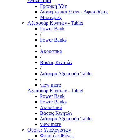
Αναλώσιμα
Γραφική Ύλη
Διαφημιστικά Σταντ - Αφισοθήκες
Μπαταρίες
Αξεσουάρ Κινητών - Tablet
Power Bank
/
Power Banks
/
Ακουστικά
/
Βάσεις Κινητών
/
Διάφορα Αξεσουάρ Tablet
/
view more
Αξεσουάρ Κινητών - Tablet
Power Bank
Power Banks
Ακουστικά
Βάσεις Κινητών
Διάφορα Αξεσουάρ Tablet
view more
Οθόνες Υπολογιστών
Φορητές Οθόνες