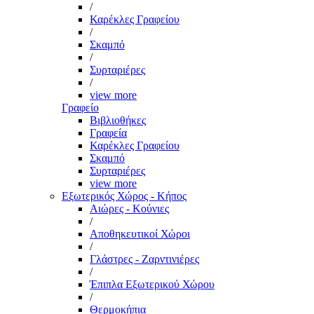
/
Καρέκλες Γραφείου
/
Σκαμπό
/
Συρταριέρες
/
view more
Γραφείο
Βιβλιοθήκες
Γραφεία
Καρέκλες Γραφείου
Σκαμπό
Συρταριέρες
view more
Εξωτερικός Χώρος - Κήπος
Αιώρες - Κούνιες
/
Αποθηκευτικοί Χώροι
/
Γλάστρες - Ζαρντινιέρες
/
Έπιπλα Εξωτερικού Χώρου
/
Θερμοκήπια