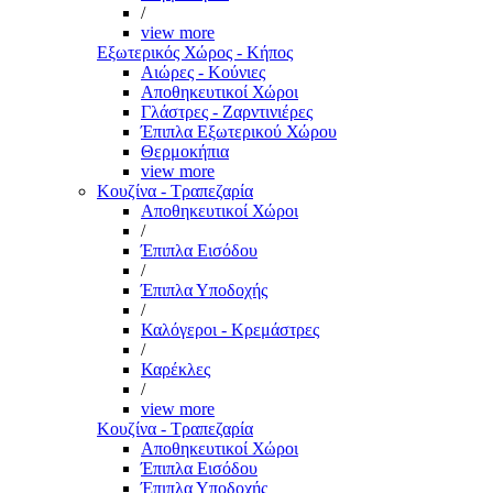
/
view more
Εξωτερικός Χώρος - Κήπος
Αιώρες - Κούνιες
Αποθηκευτικοί Χώροι
Γλάστρες - Ζαρντινιέρες
Έπιπλα Εξωτερικού Χώρου
Θερμοκήπια
view more
Κουζίνα - Τραπεζαρία
Αποθηκευτικοί Χώροι
/
Έπιπλα Εισόδου
/
Έπιπλα Υποδοχής
/
Καλόγεροι - Κρεμάστρες
/
Καρέκλες
/
view more
Κουζίνα - Τραπεζαρία
Αποθηκευτικοί Χώροι
Έπιπλα Εισόδου
Έπιπλα Υποδοχής