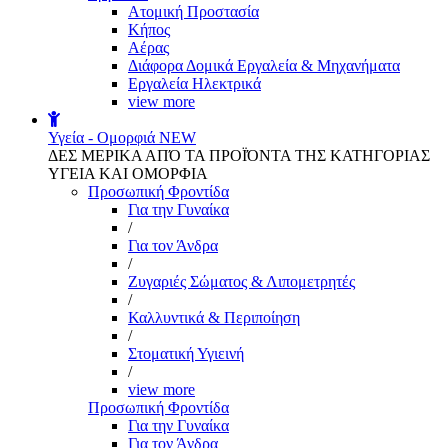
Aτομική Προστασία
Kήπος
Αέρας
Διάφορα Δομικά Εργαλεία & Μηχανήματα
Εργαλεία Ηλεκτρικά
view more
Υγεία - Ομορφιά
NEW
ΔΕΣ ΜΕΡΙΚΑ ΑΠΌ ΤΑ ΠΡΟΪΌΝΤΑ ΤΗΣ ΚΑΤΗΓΟΡΙΑΣ
ΥΓΕΙΑ ΚΑΙ ΟΜΟΡΦΙΑ
Προσωπική Φροντίδα
Για την Γυναίκα
/
Για τον Άνδρα
/
Ζυγαριές Σώματος & Λιπομετρητές
/
Καλλυντικά & Περιποίηση
/
Στοματική Υγιεινή
/
view more
Προσωπική Φροντίδα
Για την Γυναίκα
Για τον Άνδρα