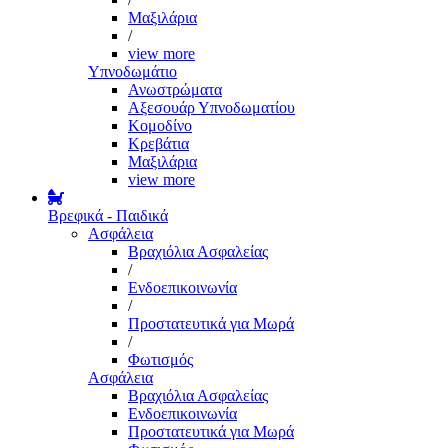
Μαξιλάρια
/
view more
Υπνοδωμάτιο
Ανωστρώματα
Αξεσουάρ Υπνοδωματίου
Κομοδίνο
Κρεβάτια
Μαξιλάρια
view more
Βρεφικά - Παιδικά
Ασφάλεια
Βραχιόλια Ασφαλείας
/
Ενδοεπικοινωνία
/
Προστατευτικά για Μωρά
/
Φωτισμός
Ασφάλεια
Βραχιόλια Ασφαλείας
Ενδοεπικοινωνία
Προστατευτικά για Μωρά