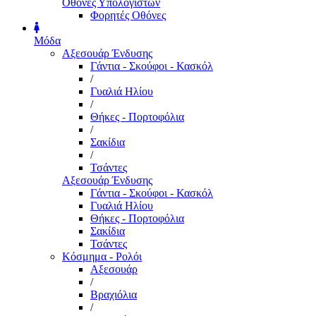
Οθόνες Υπολογιστών
Φορητές Οθόνες
Μόδα
Αξεσουάρ Ένδυσης
Γάντια - Σκούφοι - Κασκόλ
/
Γυαλιά Ηλίου
/
Θήκες - Πορτοφόλια
/
Σακίδια
/
Τσάντες
Αξεσουάρ Ένδυσης
Γάντια - Σκούφοι - Κασκόλ
Γυαλιά Ηλίου
Θήκες - Πορτοφόλια
Σακίδια
Τσάντες
Κόσμημα - Ρολόι
Αξεσουάρ
/
Βραχιόλια
/