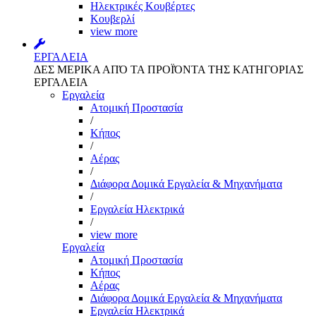
Ηλεκτρικές Κουβέρτες
Κουβερλί
view more
ΕΡΓΑΛΕΙΑ
ΔΕΣ ΜΕΡΙΚΑ ΑΠΌ ΤΑ ΠΡΟΪΌΝΤΑ ΤΗΣ ΚΑΤΗΓΟΡΙΑΣ
ΕΡΓΑΛΕΙΑ
Εργαλεία
Aτομική Προστασία
/
Kήπος
/
Αέρας
/
Διάφορα Δομικά Εργαλεία & Μηχανήματα
/
Εργαλεία Ηλεκτρικά
/
view more
Εργαλεία
Aτομική Προστασία
Kήπος
Αέρας
Διάφορα Δομικά Εργαλεία & Μηχανήματα
Εργαλεία Ηλεκτρικά