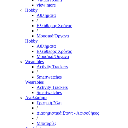
view more
Hobby
Αθλήματα
/
Ελεύθερος Χρόνος
/
Μουσικά Όργανα
Hobby
Αθλήματα
Ελεύθερος Χρόνος
Μουσικά Όργανα
Wearables
Activity Trackers
/
Smartwatches
Wearables
Activity Trackers
Smartwatches
Αναλώσιμα
Γραφική Ύλη
/
Διαφημιστικά Σταντ - Αφισοθήκες
/
Μπαταρίες