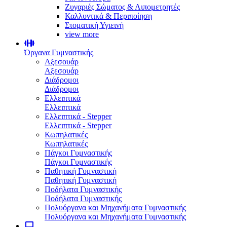
Ζυγαριές Σώματος & Λιπομετρητές
Καλλυντικά & Περιποίηση
Στοματική Υγιεινή
view more
Όργανα Γυμναστικής
Αξεσουάρ
Αξεσουάρ
Διάδρομοι
Διάδρομοι
Ελλειπτικά
Ελλειπτικά
Ελλειπτικά - Stepper
Ελλειπτικά - Stepper
Κωπηλατικές
Κωπηλατικές
Πάγκοι Γυμναστικής
Πάγκοι Γυμναστικής
Παθητική Γυμναστική
Παθητική Γυμναστική
Ποδήλατα Γυμναστικής
Ποδήλατα Γυμναστικής
Πολυόργανα και Μηχανήματα Γυμναστικής
Πολυόργανα και Μηχανήματα Γυμναστικής