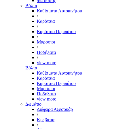
Φωτισμός
Βόλτα
Καθίσματα Αυτοκινήτου
/
Καρότσια
/
Καρότσια Περιπάτου
/
Μάρσιποι
/
Ποδήλατα
/
view more
Βόλτα
Καθίσματα Αυτοκινήτου
Καρότσια
Καρότσια Περιπάτου
Μάρσιποι
Ποδήλατα
view more
Δωμάτιο
Διάφορα Αξεσουάρ
/
Κρεβάτια
/