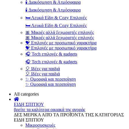
🕯️ Διακόσμηση & Ατμόσφαιρα
🕯️ Διακόσμηση & Ατμόσφαιρα
🛏️ Λευκά Είδη & Cozy Επιλογές
🛏️ Λευκά Είδη & Cozy Επιλογές
🎀 Μικρές αλλά ξεχωριστές επιλογές
🎀 Μικρές αλλά ξεχωριστές επιλογές
💝 Επιλογές με προσωπικό χαρακτήρα
💝 Επιλογές με προσωπικό χαρακτήρα
🎧 Tech επιλογές & gadgets
🎧 Tech επιλογές & gadgets
🎈 Ιδέες για παιδιά
🎈 Ιδέες για παιδιά
✨ Ομορφιά και περιποίηση
✨ Ομορφιά και περιποίηση
All categories
ΕΙΔΗ ΣΠΙΤΙΟΥ
βρείτε τα καλύτερα οικιακά της αγοράς
ΔΕΣ ΜΕΡΙΚΑ ΑΠΌ ΤΑ ΠΡΟΪΌΝΤΑ ΤΗΣ ΚΑΤΗΓΟΡΙΑΣ
ΕΙΔΗ ΣΠΙΤΙΟΥ
Μικροσυσκευές