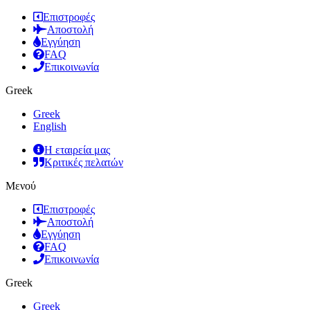
Επιστροφές
Αποστολή
Εγγύηση
FAQ
Επικοινωνία
Greek
Greek
English
Η εταιρεία μας
Κριτικές πελατών
Μενού
Επιστροφές
Αποστολή
Εγγύηση
FAQ
Επικοινωνία
Greek
Greek