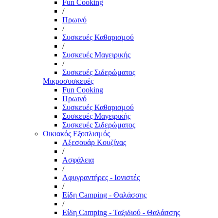
Fun Cooking
/
Πρωινό
/
Συσκευές Καθαρισμού
/
Συσκευές Μαγειρικής
/
Συσκευές Σιδερώματος
Μικροσυσκευές
Fun Cooking
Πρωινό
Συσκευές Καθαρισμού
Συσκευές Μαγειρικής
Συσκευές Σιδερώματος
Οικιακός Εξοπλισμός
Αξεσουάρ Κουζίνας
/
Ασφάλεια
/
Αφυγραντήρες - Ιονιστές
/
Είδη Camping - Θαλάσσης
/
Είδη Camping - Ταξιδιού - Θαλάσσης