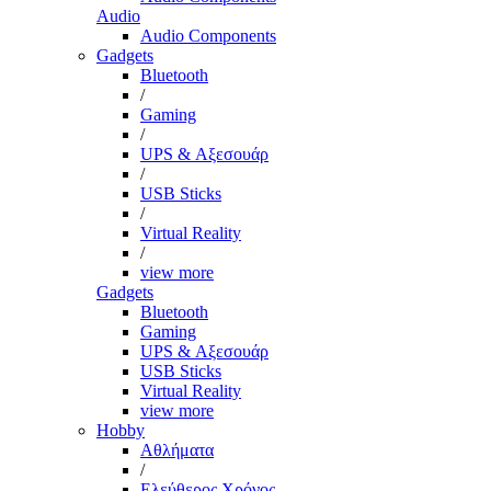
Audio
Audio Components
Gadgets
Bluetooth
/
Gaming
/
UPS & Αξεσουάρ
/
USB Sticks
/
Virtual Reality
/
view more
Gadgets
Bluetooth
Gaming
UPS & Αξεσουάρ
USB Sticks
Virtual Reality
view more
Hobby
Αθλήματα
/
Ελεύθερος Χρόνος