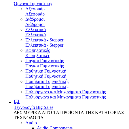
Όργανα Γυμναστικής
Αξεσουάρ
Αξεσουάρ
Διάδρομοι
Διάδρομοι
Ελλειπτικά
Ελλειπτικά
Ελλειπτικά - Stepper
Ελλειπτικά - Stepper
Κωπηλατικές
Κωπηλατικές
Πάγκοι Γυμναστικής
Πάγκοι Γυμναστικής
Παθητική Γυμναστική
Παθητική Γυμναστική
Ποδήλατα Γυμναστικής
Ποδήλατα Γυμναστικής
Πολυόργανα και Μηχανήματα Γυμναστικής
Πολυόργανα και Μηχανήματα Γυμναστικής
Τεχνολογία
Big Sales
ΔΕΣ ΜΕΡΙΚΑ ΑΠΌ ΤΑ ΠΡΟΪΌΝΤΑ ΤΗΣ ΚΑΤΗΓΟΡΙΑΣ
ΤΕΧΝΟΛΟΓΙΑ
Audio
Audio Components