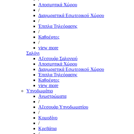
Αποσμητικά Χώρου
/
Διαχωριστικά Εσωτερικού Χώρου
/
Έπιπλα Τηλεόρασης
/
Καθρέφτες
/
view more
Σαλόνι
Αξεσουάρ Σαλονιού
Αποσμητικά Χώρου
Διαχωριστικά Εσωτερικού Χώρου
Έπιπλα Τηλεόρασης
Καθρέφτες
view more
Υπνοδωμάτιο
Ανωστρώματα
/
Αξεσουάρ Υπνοδωματίου
/
Κομοδίνο
/
Κρεβάτια
/