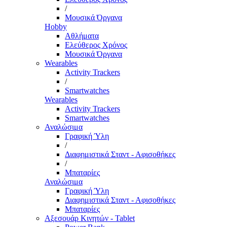
/
Μουσικά Όργανα
Hobby
Αθλήματα
Ελεύθερος Χρόνος
Μουσικά Όργανα
Wearables
Activity Trackers
/
Smartwatches
Wearables
Activity Trackers
Smartwatches
Αναλώσιμα
Γραφική Ύλη
/
Διαφημιστικά Σταντ - Αφισοθήκες
/
Μπαταρίες
Αναλώσιμα
Γραφική Ύλη
Διαφημιστικά Σταντ - Αφισοθήκες
Μπαταρίες
Αξεσουάρ Κινητών - Tablet