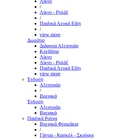
Λίκνο
/
Λίκνο - Ρηλάξ
/
Παιδικά Λευκά Είδη
/
view more
Δωμάτιο
Διάφορα Αξεσουάρ
Κρεβάτια
Λίκνο
Λίκνο - Ρηλάξ
Παιδικά Λευκά Είδη
view more
Ένδυση
Αξεσουάρ
/
Βρεφικά
Ένδυση
Αξεσουάρ
Βρεφικά
Παιδικά Ρούχα
Βρεφικά Φορμάκια
/
Γάντια - Κασκόλ - Σκούφοι