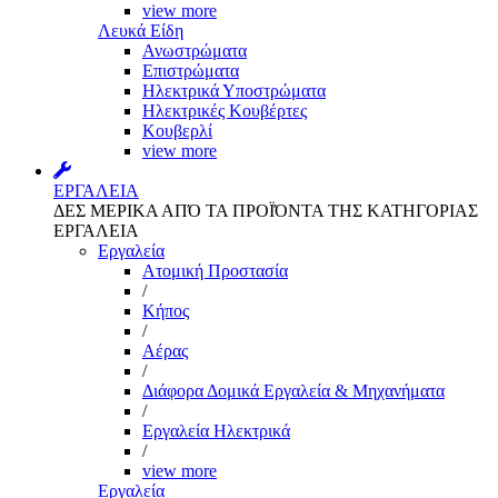
view more
Λευκά Είδη
Ανωστρώματα
Επιστρώματα
Ηλεκτρικά Υποστρώματα
Ηλεκτρικές Κουβέρτες
Κουβερλί
view more
ΕΡΓΑΛΕΙΑ
ΔΕΣ ΜΕΡΙΚΑ ΑΠΌ ΤΑ ΠΡΟΪΌΝΤΑ ΤΗΣ ΚΑΤΗΓΟΡΙΑΣ
ΕΡΓΑΛΕΙΑ
Εργαλεία
Aτομική Προστασία
/
Kήπος
/
Αέρας
/
Διάφορα Δομικά Εργαλεία & Μηχανήματα
/
Εργαλεία Ηλεκτρικά
/
view more
Εργαλεία