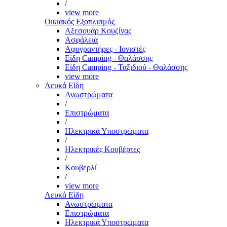
/
view more
Οικιακός Εξοπλισμός
Αξεσουάρ Κουζίνας
Ασφάλεια
Αφυγραντήρες - Ιονιστές
Είδη Camping - Θαλάσσης
Είδη Camping - Ταξιδιού - Θαλάσσης
view more
Λευκά Είδη
Ανωστρώματα
/
Επιστρώματα
/
Ηλεκτρικά Υποστρώματα
/
Ηλεκτρικές Κουβέρτες
/
Κουβερλί
/
view more
Λευκά Είδη
Ανωστρώματα
Επιστρώματα
Ηλεκτρικά Υποστρώματα