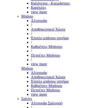
Καλόγεροι - Κρεμάστρες
Καρέκλες
view more
Μπάνιο
Αξεσουάρ
/
Αποθηκευτικοί Χώροι
/
Έπιπλο μπάνιου νιπτήρα
/
Καθρέπτες Μπάνιου
/
Πετσέτες Μπάνιου
/
view more
Μπάνιο
Αξεσουάρ
Αποθηκευτικοί Χώροι
Έπιπλο μπάνιου νιπτήρα
Καθρέπτες Μπάνιου
Πετσέτες Μπάνιου
view more
Σαλόνι
Αξεσουάρ Σαλονιού
/