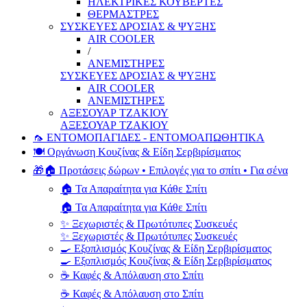
ΗΛΕΚΤΡΙΚΕΣ ΚΟΥΒΕΡΤΕΣ
ΘΕΡΜΑΣΤΡΕΣ
ΣΥΣΚΕΥΕΣ ΔΡΟΣΙΑΣ & ΨΥΞΗΣ
AIR COOLER
/
ΑΝΕΜΙΣΤΗΡΕΣ
ΣΥΣΚΕΥΕΣ ΔΡΟΣΙΑΣ & ΨΥΞΗΣ
AIR COOLER
ΑΝΕΜΙΣΤΗΡΕΣ
ΑΞΕΣΟΥΑΡ ΤΖΑΚΙΟΥ
ΑΞΕΣΟΥΑΡ ΤΖΑΚΙΟΥ
🦟 ΕΝΤΟΜΟΠΑΓΙΔΕΣ - ΕΝΤΟΜΟΑΠΩΘΗΤΙΚΑ
🍽️ Οργάνωση Κουζίνας & Είδη Σερβιρίσματος
🎁🏠 Προτάσεις δώρων • Επιλογές για το σπίτι • Για σένα
🏠 Τα Απαραίτητα για Κάθε Σπίτι
🏠 Τα Απαραίτητα για Κάθε Σπίτι
✨ Ξεχωριστές & Πρωτότυπες Συσκευές
✨ Ξεχωριστές & Πρωτότυπες Συσκευές
🍳 Εξοπλισμός Κουζίνας & Είδη Σερβιρίσματος
🍳 Εξοπλισμός Κουζίνας & Είδη Σερβιρίσματος
☕ Καφές & Απόλαυση στο Σπίτι
☕ Καφές & Απόλαυση στο Σπίτι