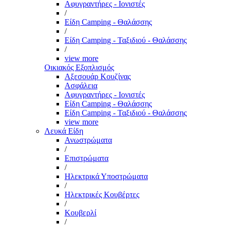
Αφυγραντήρες - Ιονιστές
/
Είδη Camping - Θαλάσσης
/
Είδη Camping - Ταξιδιού - Θαλάσσης
/
view more
Οικιακός Εξοπλισμός
Αξεσουάρ Κουζίνας
Ασφάλεια
Αφυγραντήρες - Ιονιστές
Είδη Camping - Θαλάσσης
Είδη Camping - Ταξιδιού - Θαλάσσης
view more
Λευκά Είδη
Ανωστρώματα
/
Επιστρώματα
/
Ηλεκτρικά Υποστρώματα
/
Ηλεκτρικές Κουβέρτες
/
Κουβερλί
/