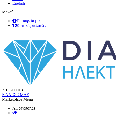
English
Μενού
Η εταιρεία μας
Κριτικές πελατών
2105200013
ΚΑΛΕΣΕ ΜΑΣ
Marketplace Menu
All categories