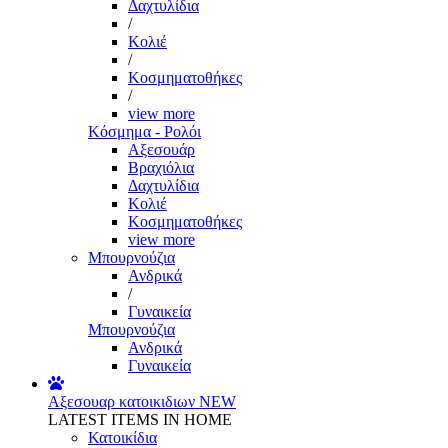
Δαχτυλίδια
/
Κολιέ
/
Κοσμηματοθήκες
/
view more
Κόσμημα - Ρολόι
Αξεσουάρ
Βραχιόλια
Δαχτυλίδια
Κολιέ
Κοσμηματοθήκες
view more
Μπουρνούζια
Ανδρικά
/
Γυναικεία
Μπουρνούζια
Ανδρικά
Γυναικεία
Αξεσουαρ κατοικιδιων
NEW
LATEST ITEMS IN HOME
Κατοικίδια