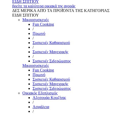
ΕΙΔΗ ΣΠΙΤΙΟΥ
βρείτε τα καλύτερα οικιακά της αγοράς
ΔΕΣ ΜΕΡΙΚΑ ΑΠΌ ΤΑ ΠΡΟΪΌΝΤΑ ΤΗΣ ΚΑΤΗΓΟΡΙΑΣ
ΕΙΔΗ ΣΠΙΤΙΟΥ
Μικροσυσκευές
Fun Cooking
/
Πρωινό
/
Συσκευές Καθαρισμού
/
Συσκευές Μαγειρικής
/
Συσκευές Σιδερώματος
Μικροσυσκευές
Fun Cooking
Πρωινό
Συσκευές Καθαρισμού
Συσκευές Μαγειρικής
Συσκευές Σιδερώματος
Οικιακός Εξοπλισμός
Αξεσουάρ Κουζίνας
/
Ασφάλεια
/