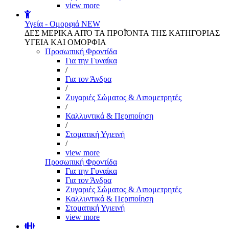
view more
Υγεία - Ομορφιά
NEW
ΔΕΣ ΜΕΡΙΚΑ ΑΠΌ ΤΑ ΠΡΟΪΌΝΤΑ ΤΗΣ ΚΑΤΗΓΟΡΙΑΣ
ΥΓΕΙΑ ΚΑΙ ΟΜΟΡΦΙΑ
Προσωπική Φροντίδα
Για την Γυναίκα
/
Για τον Άνδρα
/
Ζυγαριές Σώματος & Λιπομετρητές
/
Καλλυντικά & Περιποίηση
/
Στοματική Υγιεινή
/
view more
Προσωπική Φροντίδα
Για την Γυναίκα
Για τον Άνδρα
Ζυγαριές Σώματος & Λιπομετρητές
Καλλυντικά & Περιποίηση
Στοματική Υγιεινή
view more