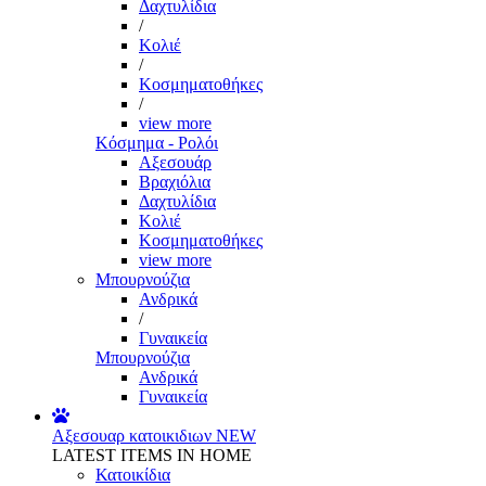
Δαχτυλίδια
/
Κολιέ
/
Κοσμηματοθήκες
/
view more
Κόσμημα - Ρολόι
Αξεσουάρ
Βραχιόλια
Δαχτυλίδια
Κολιέ
Κοσμηματοθήκες
view more
Μπουρνούζια
Ανδρικά
/
Γυναικεία
Μπουρνούζια
Ανδρικά
Γυναικεία
Αξεσουαρ κατοικιδιων
NEW
LATEST ITEMS IN HOME
Κατοικίδια