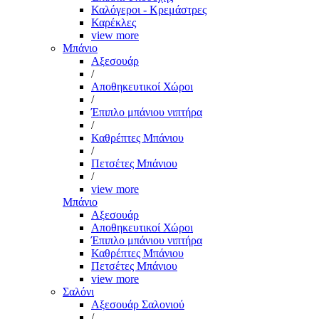
Καλόγεροι - Κρεμάστρες
Καρέκλες
view more
Μπάνιο
Αξεσουάρ
/
Αποθηκευτικοί Χώροι
/
Έπιπλο μπάνιου νιπτήρα
/
Καθρέπτες Μπάνιου
/
Πετσέτες Μπάνιου
/
view more
Μπάνιο
Αξεσουάρ
Αποθηκευτικοί Χώροι
Έπιπλο μπάνιου νιπτήρα
Καθρέπτες Μπάνιου
Πετσέτες Μπάνιου
view more
Σαλόνι
Αξεσουάρ Σαλονιού
/