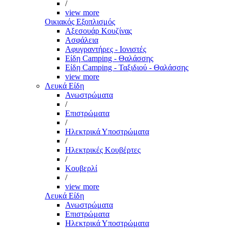
/
view more
Οικιακός Εξοπλισμός
Αξεσουάρ Κουζίνας
Ασφάλεια
Αφυγραντήρες - Ιονιστές
Είδη Camping - Θαλάσσης
Είδη Camping - Ταξιδιού - Θαλάσσης
view more
Λευκά Είδη
Ανωστρώματα
/
Επιστρώματα
/
Ηλεκτρικά Υποστρώματα
/
Ηλεκτρικές Κουβέρτες
/
Κουβερλί
/
view more
Λευκά Είδη
Ανωστρώματα
Επιστρώματα
Ηλεκτρικά Υποστρώματα