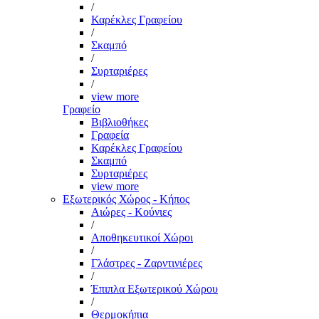
/
Καρέκλες Γραφείου
/
Σκαμπό
/
Συρταριέρες
/
view more
Γραφείο
Βιβλιοθήκες
Γραφεία
Καρέκλες Γραφείου
Σκαμπό
Συρταριέρες
view more
Εξωτερικός Χώρος - Κήπος
Αιώρες - Κούνιες
/
Αποθηκευτικοί Χώροι
/
Γλάστρες - Ζαρντινιέρες
/
Έπιπλα Εξωτερικού Χώρου
/
Θερμοκήπια