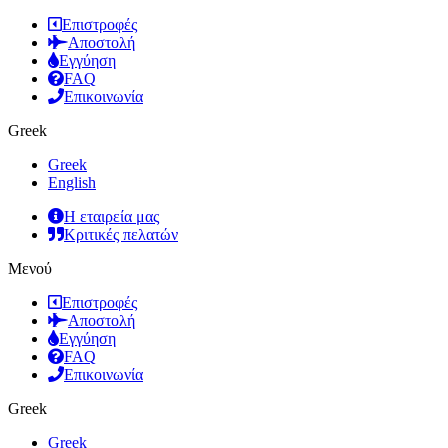
Επιστροφές
Αποστολή
Εγγύηση
FAQ
Επικοινωνία
Greek
Greek
English
Η εταιρεία μας
Κριτικές πελατών
Μενού
Επιστροφές
Αποστολή
Εγγύηση
FAQ
Επικοινωνία
Greek
Greek