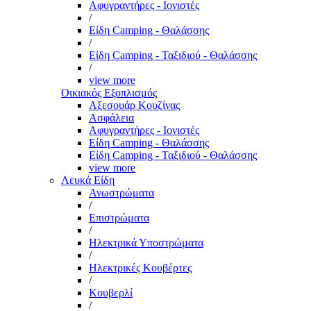
Αφυγραντήρες - Ιονιστές
/
Είδη Camping - Θαλάσσης
/
Είδη Camping - Ταξιδιού - Θαλάσσης
/
view more
Οικιακός Εξοπλισμός
Αξεσουάρ Κουζίνας
Ασφάλεια
Αφυγραντήρες - Ιονιστές
Είδη Camping - Θαλάσσης
Είδη Camping - Ταξιδιού - Θαλάσσης
view more
Λευκά Είδη
Ανωστρώματα
/
Επιστρώματα
/
Ηλεκτρικά Υποστρώματα
/
Ηλεκτρικές Κουβέρτες
/
Κουβερλί
/