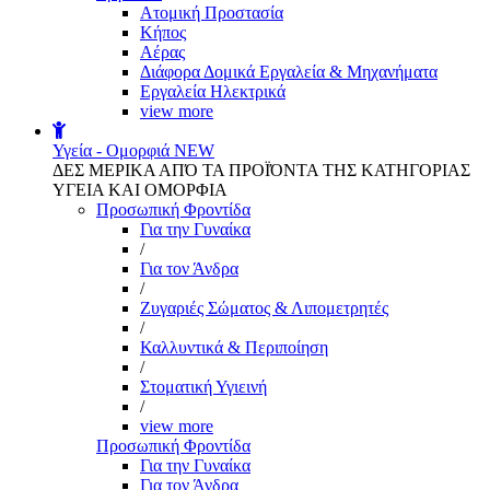
Aτομική Προστασία
Kήπος
Αέρας
Διάφορα Δομικά Εργαλεία & Μηχανήματα
Εργαλεία Ηλεκτρικά
view more
Υγεία - Ομορφιά
NEW
ΔΕΣ ΜΕΡΙΚΑ ΑΠΌ ΤΑ ΠΡΟΪΌΝΤΑ ΤΗΣ ΚΑΤΗΓΟΡΙΑΣ
ΥΓΕΙΑ ΚΑΙ ΟΜΟΡΦΙΑ
Προσωπική Φροντίδα
Για την Γυναίκα
/
Για τον Άνδρα
/
Ζυγαριές Σώματος & Λιπομετρητές
/
Καλλυντικά & Περιποίηση
/
Στοματική Υγιεινή
/
view more
Προσωπική Φροντίδα
Για την Γυναίκα
Για τον Άνδρα