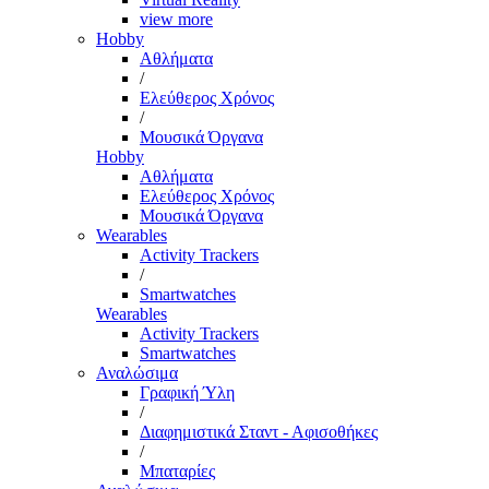
view more
Hobby
Αθλήματα
/
Ελεύθερος Χρόνος
/
Μουσικά Όργανα
Hobby
Αθλήματα
Ελεύθερος Χρόνος
Μουσικά Όργανα
Wearables
Activity Trackers
/
Smartwatches
Wearables
Activity Trackers
Smartwatches
Αναλώσιμα
Γραφική Ύλη
/
Διαφημιστικά Σταντ - Αφισοθήκες
/
Μπαταρίες