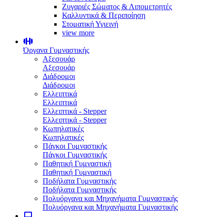
Ζυγαριές Σώματος & Λιπομετρητές
Καλλυντικά & Περιποίηση
Στοματική Υγιεινή
view more
Όργανα Γυμναστικής
Αξεσουάρ
Αξεσουάρ
Διάδρομοι
Διάδρομοι
Ελλειπτικά
Ελλειπτικά
Ελλειπτικά - Stepper
Ελλειπτικά - Stepper
Κωπηλατικές
Κωπηλατικές
Πάγκοι Γυμναστικής
Πάγκοι Γυμναστικής
Παθητική Γυμναστική
Παθητική Γυμναστική
Ποδήλατα Γυμναστικής
Ποδήλατα Γυμναστικής
Πολυόργανα και Μηχανήματα Γυμναστικής
Πολυόργανα και Μηχανήματα Γυμναστικής