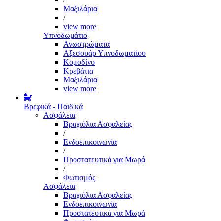
Μαξιλάρια
/
view more
Υπνοδωμάτιο
Ανωστρώματα
Αξεσουάρ Υπνοδωματίου
Κομοδίνο
Κρεβάτια
Μαξιλάρια
view more
Βρεφικά - Παιδικά
Ασφάλεια
Βραχιόλια Ασφαλείας
/
Ενδοεπικοινωνία
/
Προστατευτικά για Μωρά
/
Φωτισμός
Ασφάλεια
Βραχιόλια Ασφαλείας
Ενδοεπικοινωνία
Προστατευτικά για Μωρά