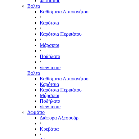
Φωτισμός
Βόλτα
Καθίσματα Αυτοκινήτου
/
Καρότσια
/
Καρότσια Περιπάτου
/
Μάρσιποι
/
Ποδήλατα
/
view more
Βόλτα
Καθίσματα Αυτοκινήτου
Καρότσια
Καρότσια Περιπάτου
Μάρσιποι
Ποδήλατα
view more
Δωμάτιο
Διάφορα Αξεσουάρ
/
Κρεβάτια
/