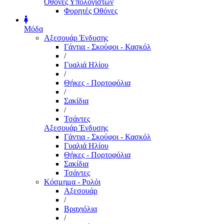
Οθόνες Υπολογιστών
Φορητές Οθόνες
Μόδα
Αξεσουάρ Ένδυσης
Γάντια - Σκούφοι - Κασκόλ
/
Γυαλιά Ηλίου
/
Θήκες - Πορτοφόλια
/
Σακίδια
/
Τσάντες
Αξεσουάρ Ένδυσης
Γάντια - Σκούφοι - Κασκόλ
Γυαλιά Ηλίου
Θήκες - Πορτοφόλια
Σακίδια
Τσάντες
Κόσμημα - Ρολόι
Αξεσουάρ
/
Βραχιόλια
/