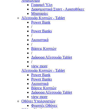
Αναλώσιμα
Γραφική Ύλη
Διαφημιστικά Σταντ - Αφισοθήκες
Μπαταρίες
Αξεσουάρ Κινητών - Tablet
Power Bank
/
Power Banks
/
Ακουστικά
/
Βάσεις Κινητών
/
Διάφορα Αξεσουάρ Tablet
/
view more
Αξεσουάρ Κινητών - Tablet
Power Bank
Power Banks
Ακουστικά
Βάσεις Κινητών
Διάφορα Αξεσουάρ Tablet
view more
Οθόνες Υπολογιστών
Φορητές Οθόνες