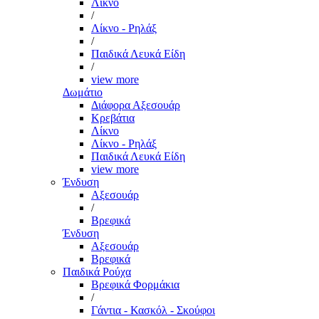
Λίκνο
/
Λίκνο - Ρηλάξ
/
Παιδικά Λευκά Είδη
/
view more
Δωμάτιο
Διάφορα Αξεσουάρ
Κρεβάτια
Λίκνο
Λίκνο - Ρηλάξ
Παιδικά Λευκά Είδη
view more
Ένδυση
Αξεσουάρ
/
Βρεφικά
Ένδυση
Αξεσουάρ
Βρεφικά
Παιδικά Ρούχα
Βρεφικά Φορμάκια
/
Γάντια - Κασκόλ - Σκούφοι