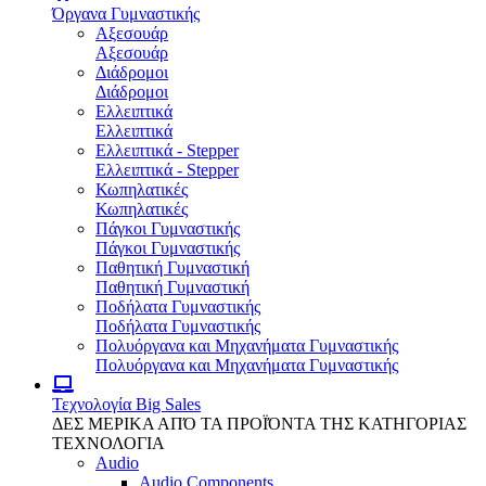
Όργανα Γυμναστικής
Αξεσουάρ
Αξεσουάρ
Διάδρομοι
Διάδρομοι
Ελλειπτικά
Ελλειπτικά
Ελλειπτικά - Stepper
Ελλειπτικά - Stepper
Κωπηλατικές
Κωπηλατικές
Πάγκοι Γυμναστικής
Πάγκοι Γυμναστικής
Παθητική Γυμναστική
Παθητική Γυμναστική
Ποδήλατα Γυμναστικής
Ποδήλατα Γυμναστικής
Πολυόργανα και Μηχανήματα Γυμναστικής
Πολυόργανα και Μηχανήματα Γυμναστικής
Τεχνολογία
Big Sales
ΔΕΣ ΜΕΡΙΚΑ ΑΠΌ ΤΑ ΠΡΟΪΌΝΤΑ ΤΗΣ ΚΑΤΗΓΟΡΙΑΣ
ΤΕΧΝΟΛΟΓΙΑ
Audio
Audio Components