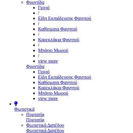
Φροντίδα
Γιογιό
/
Είδη Εκπαίδευσης Φαγητού
/
Καθίσματα Φαγητού
/
Καρεκλάκια Φαγητού
/
Μπάνιο Μωρού
/
view more
Φροντίδα
Γιογιό
Είδη Εκπαίδευσης Φαγητού
Καθίσματα Φαγητού
Καρεκλάκια Φαγητού
Μπάνιο Μωρού
view more
Φωτιστικά
Πορτατίφ
Πορτατίφ
Φωτιστικά Δαπέδου
Φωτιστικά Δαπέδου