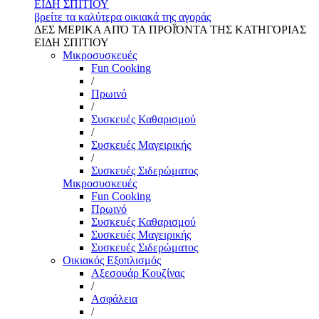
ΕΙΔΗ ΣΠΙΤΙΟΥ
βρείτε τα καλύτερα οικιακά της αγοράς
ΔΕΣ ΜΕΡΙΚΑ ΑΠΌ ΤΑ ΠΡΟΪΌΝΤΑ ΤΗΣ ΚΑΤΗΓΟΡΙΑΣ
ΕΙΔΗ ΣΠΙΤΙΟΥ
Μικροσυσκευές
Fun Cooking
/
Πρωινό
/
Συσκευές Καθαρισμού
/
Συσκευές Μαγειρικής
/
Συσκευές Σιδερώματος
Μικροσυσκευές
Fun Cooking
Πρωινό
Συσκευές Καθαρισμού
Συσκευές Μαγειρικής
Συσκευές Σιδερώματος
Οικιακός Εξοπλισμός
Αξεσουάρ Κουζίνας
/
Ασφάλεια
/