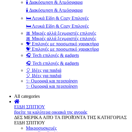
🕯️ Διακόσμηση & Ατμόσφαιρα
🕯️ Διακόσμηση & Ατμόσφαιρα
🛏️ Λευκά Είδη & Cozy Επιλογές
🛏️ Λευκά Είδη & Cozy Επιλογές
🎀 Μικρές αλλά ξεχωριστές επιλογές
🎀 Μικρές αλλά ξεχωριστές επιλογές
💝 Επιλογές με προσωπικό χαρακτήρα
💝 Επιλογές με προσωπικό χαρακτήρα
🎧 Tech επιλογές & gadgets
🎧 Tech επιλογές & gadgets
🎈 Ιδέες για παιδιά
🎈 Ιδέες για παιδιά
✨ Ομορφιά και περιποίηση
✨ Ομορφιά και περιποίηση
All categories
ΕΙΔΗ ΣΠΙΤΙΟΥ
βρείτε τα καλύτερα οικιακά της αγοράς
ΔΕΣ ΜΕΡΙΚΑ ΑΠΌ ΤΑ ΠΡΟΪΌΝΤΑ ΤΗΣ ΚΑΤΗΓΟΡΙΑΣ
ΕΙΔΗ ΣΠΙΤΙΟΥ
Μικροσυσκευές