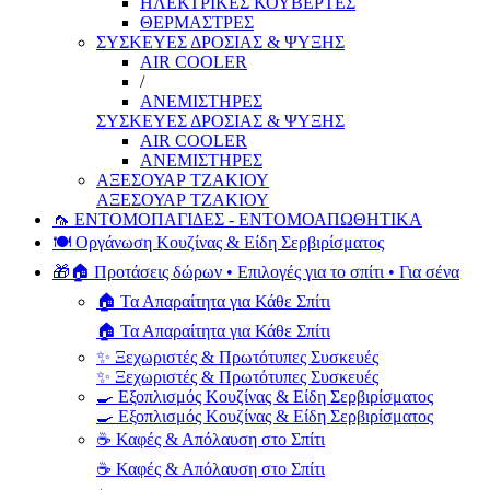
ΗΛΕΚΤΡΙΚΕΣ ΚΟΥΒΕΡΤΕΣ
ΘΕΡΜΑΣΤΡΕΣ
ΣΥΣΚΕΥΕΣ ΔΡΟΣΙΑΣ & ΨΥΞΗΣ
AIR COOLER
/
ΑΝΕΜΙΣΤΗΡΕΣ
ΣΥΣΚΕΥΕΣ ΔΡΟΣΙΑΣ & ΨΥΞΗΣ
AIR COOLER
ΑΝΕΜΙΣΤΗΡΕΣ
ΑΞΕΣΟΥΑΡ ΤΖΑΚΙΟΥ
ΑΞΕΣΟΥΑΡ ΤΖΑΚΙΟΥ
🦟 ΕΝΤΟΜΟΠΑΓΙΔΕΣ - ΕΝΤΟΜΟΑΠΩΘΗΤΙΚΑ
🍽️ Οργάνωση Κουζίνας & Είδη Σερβιρίσματος
🎁🏠 Προτάσεις δώρων • Επιλογές για το σπίτι • Για σένα
🏠 Τα Απαραίτητα για Κάθε Σπίτι
🏠 Τα Απαραίτητα για Κάθε Σπίτι
✨ Ξεχωριστές & Πρωτότυπες Συσκευές
✨ Ξεχωριστές & Πρωτότυπες Συσκευές
🍳 Εξοπλισμός Κουζίνας & Είδη Σερβιρίσματος
🍳 Εξοπλισμός Κουζίνας & Είδη Σερβιρίσματος
☕ Καφές & Απόλαυση στο Σπίτι
☕ Καφές & Απόλαυση στο Σπίτι