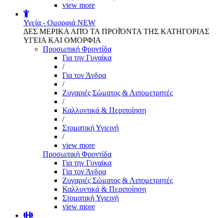
view more
Υγεία - Ομορφιά
NEW
ΔΕΣ ΜΕΡΙΚΑ ΑΠΌ ΤΑ ΠΡΟΪΌΝΤΑ ΤΗΣ ΚΑΤΗΓΟΡΙΑΣ
ΥΓΕΙΑ ΚΑΙ ΟΜΟΡΦΙΑ
Προσωπική Φροντίδα
Για την Γυναίκα
/
Για τον Άνδρα
/
Ζυγαριές Σώματος & Λιπομετρητές
/
Καλλυντικά & Περιποίηση
/
Στοματική Υγιεινή
/
view more
Προσωπική Φροντίδα
Για την Γυναίκα
Για τον Άνδρα
Ζυγαριές Σώματος & Λιπομετρητές
Καλλυντικά & Περιποίηση
Στοματική Υγιεινή
view more