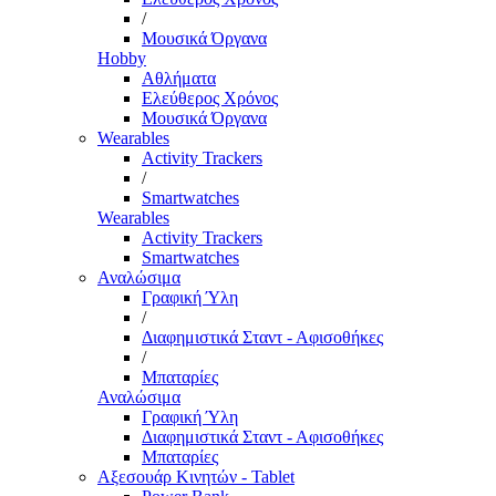
/
Μουσικά Όργανα
Hobby
Αθλήματα
Ελεύθερος Χρόνος
Μουσικά Όργανα
Wearables
Activity Trackers
/
Smartwatches
Wearables
Activity Trackers
Smartwatches
Αναλώσιμα
Γραφική Ύλη
/
Διαφημιστικά Σταντ - Αφισοθήκες
/
Μπαταρίες
Αναλώσιμα
Γραφική Ύλη
Διαφημιστικά Σταντ - Αφισοθήκες
Μπαταρίες
Αξεσουάρ Κινητών - Tablet