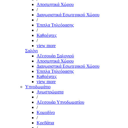
Αποσμητικά Χώρου
/
Διαχωριστικά Εσωτερικού Χώρου
/
Έπιπλα Τηλεόρασης
/
Καθρέφτες
/
view more
Σαλόνι
Αξεσουάρ Σαλονιού
Αποσμητικά Χώρου
Διαχωριστικά Εσωτερικού Χώρου
Έπιπλα Τηλεόρασης
Καθρέφτες
view more
Υπνοδωμάτιο
Ανωστρώματα
/
Αξεσουάρ Υπνοδωματίου
/
Κομοδίνο
/
Κρεβάτια
/