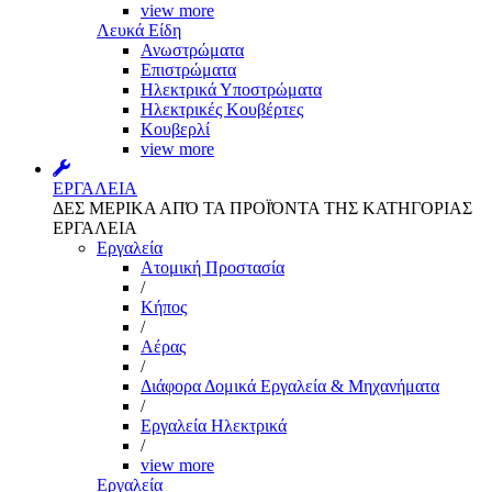
view more
Λευκά Είδη
Ανωστρώματα
Επιστρώματα
Ηλεκτρικά Υποστρώματα
Ηλεκτρικές Κουβέρτες
Κουβερλί
view more
ΕΡΓΑΛΕΙΑ
ΔΕΣ ΜΕΡΙΚΑ ΑΠΌ ΤΑ ΠΡΟΪΌΝΤΑ ΤΗΣ ΚΑΤΗΓΟΡΙΑΣ
ΕΡΓΑΛΕΙΑ
Εργαλεία
Aτομική Προστασία
/
Kήπος
/
Αέρας
/
Διάφορα Δομικά Εργαλεία & Μηχανήματα
/
Εργαλεία Ηλεκτρικά
/
view more
Εργαλεία