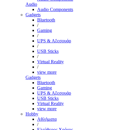
Audio
Audio Components
Gadgets
Bluetooth
/
Gaming
/
UPS & Αξεσουάρ
/
USB Sticks
/
Virtual Reality
/
view more
Gadgets
Bluetooth
Gaming
UPS & Αξεσουάρ
USB Sticks
Virtual Reality
view more
Hobby
Αθλήματα
/
Ελεύθερος Χρόνος