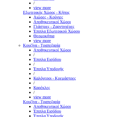
/
view more
Εξωτερικός Χώρος - Κήπος
Αιώρες - Κούνιες
Αποθηκευτικοί Χώροι
Γλάστρες - Ζαρντινιέρες
Έπιπλα Εξωτερικού Χώρου
Θερμοκήπια
view more
Κουζίνα - Τραπεζαρία
Αποθηκευτικοί Χώροι
/
Έπιπλα Εισόδου
/
Έπιπλα Υποδοχής
/
Καλόγεροι - Κρεμάστρες
/
Καρέκλες
/
view more
Κουζίνα - Τραπεζαρία
Αποθηκευτικοί Χώροι
Έπιπλα Εισόδου
Έπιπλα Υποδοχής