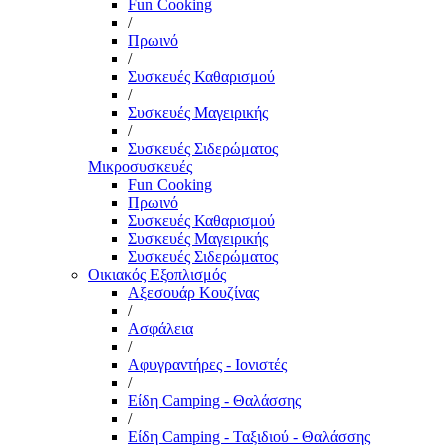
Fun Cooking
/
Πρωινό
/
Συσκευές Καθαρισμού
/
Συσκευές Μαγειρικής
/
Συσκευές Σιδερώματος
Μικροσυσκευές
Fun Cooking
Πρωινό
Συσκευές Καθαρισμού
Συσκευές Μαγειρικής
Συσκευές Σιδερώματος
Οικιακός Εξοπλισμός
Αξεσουάρ Κουζίνας
/
Ασφάλεια
/
Αφυγραντήρες - Ιονιστές
/
Είδη Camping - Θαλάσσης
/
Είδη Camping - Ταξιδιού - Θαλάσσης