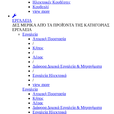
Ηλεκτρικές Κουβέρτες
Κουβερλί
view more
ΕΡΓΑΛΕΙΑ
ΔΕΣ ΜΕΡΙΚΑ ΑΠΌ ΤΑ ΠΡΟΪΌΝΤΑ ΤΗΣ ΚΑΤΗΓΟΡΙΑΣ
ΕΡΓΑΛΕΙΑ
Εργαλεία
Aτομική Προστασία
/
Kήπος
/
Αέρας
/
Διάφορα Δομικά Εργαλεία & Μηχανήματα
/
Εργαλεία Ηλεκτρικά
/
view more
Εργαλεία
Aτομική Προστασία
Kήπος
Αέρας
Διάφορα Δομικά Εργαλεία & Μηχανήματα
Εργαλεία Ηλεκτρικά