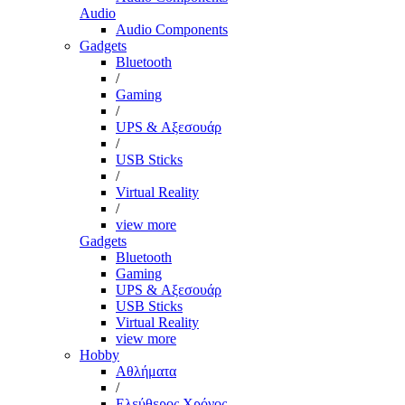
Audio
Audio Components
Gadgets
Bluetooth
/
Gaming
/
UPS & Αξεσουάρ
/
USB Sticks
/
Virtual Reality
/
view more
Gadgets
Bluetooth
Gaming
UPS & Αξεσουάρ
USB Sticks
Virtual Reality
view more
Hobby
Αθλήματα
/
Ελεύθερος Χρόνος