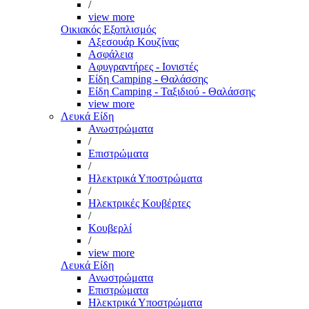
/
view more
Οικιακός Εξοπλισμός
Αξεσουάρ Κουζίνας
Ασφάλεια
Αφυγραντήρες - Ιονιστές
Είδη Camping - Θαλάσσης
Είδη Camping - Ταξιδιού - Θαλάσσης
view more
Λευκά Είδη
Ανωστρώματα
/
Επιστρώματα
/
Ηλεκτρικά Υποστρώματα
/
Ηλεκτρικές Κουβέρτες
/
Κουβερλί
/
view more
Λευκά Είδη
Ανωστρώματα
Επιστρώματα
Ηλεκτρικά Υποστρώματα