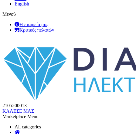
English
Μενού
Η εταιρεία μας
Κριτικές πελατών
2105200013
ΚΑΛΕΣΕ ΜΑΣ
Marketplace Menu
All categories