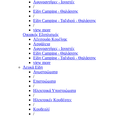
Αφυγραντήρες - Ιονιστές
/
Είδη Camping - Θαλάσσης
/
Είδη Camping - Ταξιδιού - Θαλάσσης
/
view more
Οικιακός Εξοπλισμός
Αξεσουάρ Κουζίνας
Ασφάλεια
Αφυγραντήρες - Ιονιστές
Είδη Camping - Θαλάσσης
Είδη Camping - Ταξιδιού - Θαλάσσης
view more
Λευκά Είδη
Ανωστρώματα
/
Επιστρώματα
/
Ηλεκτρικά Υποστρώματα
/
Ηλεκτρικές Κουβέρτες
/
Κουβερλί
/