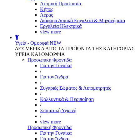
Aτομική Προστασία
Kήπος
Αέρας
Διάφορα Δομικά Εργαλεία & Μηχανήματα
Εργαλεία Ηλεκτρικά
view more
Υγεία - Ομορφιά
NEW
ΔΕΣ ΜΕΡΙΚΑ ΑΠΌ ΤΑ ΠΡΟΪΌΝΤΑ ΤΗΣ ΚΑΤΗΓΟΡΙΑΣ
ΥΓΕΙΑ ΚΑΙ ΟΜΟΡΦΙΑ
Προσωπική Φροντίδα
Για την Γυναίκα
/
Για τον Άνδρα
/
Ζυγαριές Σώματος & Λιπομετρητές
/
Καλλυντικά & Περιποίηση
/
Στοματική Υγιεινή
/
view more
Προσωπική Φροντίδα
Για την Γυναίκα
Για τον Άνδρα