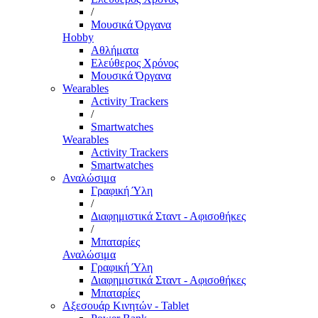
/
Μουσικά Όργανα
Hobby
Αθλήματα
Ελεύθερος Χρόνος
Μουσικά Όργανα
Wearables
Activity Trackers
/
Smartwatches
Wearables
Activity Trackers
Smartwatches
Αναλώσιμα
Γραφική Ύλη
/
Διαφημιστικά Σταντ - Αφισοθήκες
/
Μπαταρίες
Αναλώσιμα
Γραφική Ύλη
Διαφημιστικά Σταντ - Αφισοθήκες
Μπαταρίες
Αξεσουάρ Κινητών - Tablet