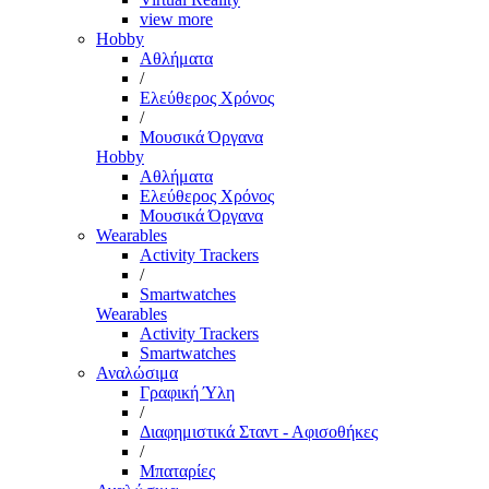
view more
Hobby
Αθλήματα
/
Ελεύθερος Χρόνος
/
Μουσικά Όργανα
Hobby
Αθλήματα
Ελεύθερος Χρόνος
Μουσικά Όργανα
Wearables
Activity Trackers
/
Smartwatches
Wearables
Activity Trackers
Smartwatches
Αναλώσιμα
Γραφική Ύλη
/
Διαφημιστικά Σταντ - Αφισοθήκες
/
Μπαταρίες