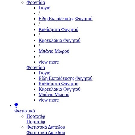
Φροντίδα
Γιογιό
/
Είδη Εκπαίδευσης Φαγητού
/
Καθίσματα Φαγητού
/
Καρεκλάκια Φαγητού
/
Μπάνιο Μωρού
/
view more
Φροντίδα
Γιογιό
Είδη Εκπαίδευσης Φαγητού
Καθίσματα Φαγητού
Καρεκλάκια Φαγητού
Μπάνιο Μωρού
view more
Φωτιστικά
Πορτατίφ
Πορτατίφ
Φωτιστικά Δαπέδου
Φωτιστικά Δαπέδου