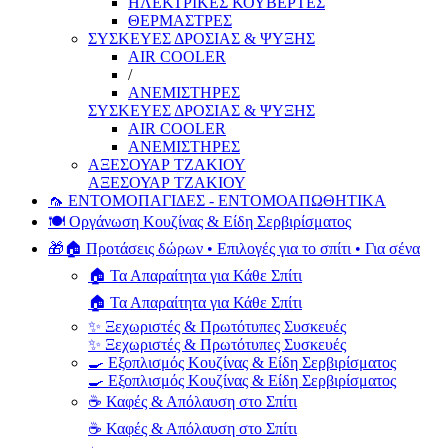
ΗΛΕΚΤΡΙΚΕΣ ΚΟΥΒΕΡΤΕΣ
ΘΕΡΜΑΣΤΡΕΣ
ΣΥΣΚΕΥΕΣ ΔΡΟΣΙΑΣ & ΨΥΞΗΣ
AIR COOLER
/
ΑΝΕΜΙΣΤΗΡΕΣ
ΣΥΣΚΕΥΕΣ ΔΡΟΣΙΑΣ & ΨΥΞΗΣ
AIR COOLER
ΑΝΕΜΙΣΤΗΡΕΣ
ΑΞΕΣΟΥΑΡ ΤΖΑΚΙΟΥ
ΑΞΕΣΟΥΑΡ ΤΖΑΚΙΟΥ
🦟 ΕΝΤΟΜΟΠΑΓΙΔΕΣ - ΕΝΤΟΜΟΑΠΩΘΗΤΙΚΑ
🍽️ Οργάνωση Κουζίνας & Είδη Σερβιρίσματος
🎁🏠 Προτάσεις δώρων • Επιλογές για το σπίτι • Για σένα
🏠 Τα Απαραίτητα για Κάθε Σπίτι
🏠 Τα Απαραίτητα για Κάθε Σπίτι
✨ Ξεχωριστές & Πρωτότυπες Συσκευές
✨ Ξεχωριστές & Πρωτότυπες Συσκευές
🍳 Εξοπλισμός Κουζίνας & Είδη Σερβιρίσματος
🍳 Εξοπλισμός Κουζίνας & Είδη Σερβιρίσματος
☕ Καφές & Απόλαυση στο Σπίτι
☕ Καφές & Απόλαυση στο Σπίτι