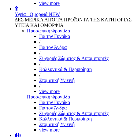
view more
Υγεία - Ομορφιά
NEW
ΔΕΣ ΜΕΡΙΚΑ ΑΠΌ ΤΑ ΠΡΟΪΌΝΤΑ ΤΗΣ ΚΑΤΗΓΟΡΙΑΣ
ΥΓΕΙΑ ΚΑΙ ΟΜΟΡΦΙΑ
Προσωπική Φροντίδα
Για την Γυναίκα
/
Για τον Άνδρα
/
Ζυγαριές Σώματος & Λιπομετρητές
/
Καλλυντικά & Περιποίηση
/
Στοματική Υγιεινή
/
view more
Προσωπική Φροντίδα
Για την Γυναίκα
Για τον Άνδρα
Ζυγαριές Σώματος & Λιπομετρητές
Καλλυντικά & Περιποίηση
Στοματική Υγιεινή
view more