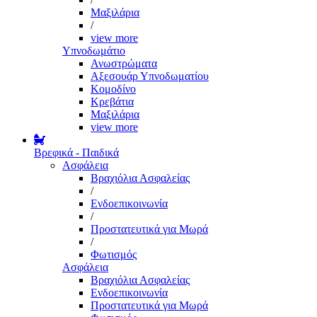
Μαξιλάρια
/
view more
Υπνοδωμάτιο
Ανωστρώματα
Αξεσουάρ Υπνοδωματίου
Κομοδίνο
Κρεβάτια
Μαξιλάρια
view more
Βρεφικά - Παιδικά
Ασφάλεια
Βραχιόλια Ασφαλείας
/
Ενδοεπικοινωνία
/
Προστατευτικά για Μωρά
/
Φωτισμός
Ασφάλεια
Βραχιόλια Ασφαλείας
Ενδοεπικοινωνία
Προστατευτικά για Μωρά