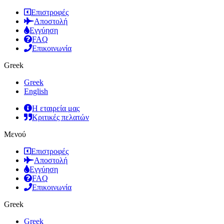
Επιστροφές
Αποστολή
Εγγύηση
FAQ
Επικοινωνία
Greek
Greek
English
Η εταιρεία μας
Κριτικές πελατών
Μενού
Επιστροφές
Αποστολή
Εγγύηση
FAQ
Επικοινωνία
Greek
Greek