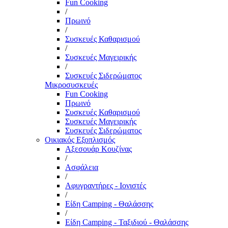
Fun Cooking
/
Πρωινό
/
Συσκευές Καθαρισμού
/
Συσκευές Μαγειρικής
/
Συσκευές Σιδερώματος
Μικροσυσκευές
Fun Cooking
Πρωινό
Συσκευές Καθαρισμού
Συσκευές Μαγειρικής
Συσκευές Σιδερώματος
Οικιακός Εξοπλισμός
Αξεσουάρ Κουζίνας
/
Ασφάλεια
/
Αφυγραντήρες - Ιονιστές
/
Είδη Camping - Θαλάσσης
/
Είδη Camping - Ταξιδιού - Θαλάσσης