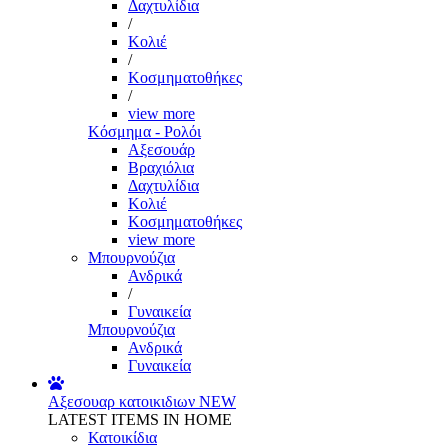
Δαχτυλίδια
/
Κολιέ
/
Κοσμηματοθήκες
/
view more
Κόσμημα - Ρολόι
Αξεσουάρ
Βραχιόλια
Δαχτυλίδια
Κολιέ
Κοσμηματοθήκες
view more
Μπουρνούζια
Ανδρικά
/
Γυναικεία
Μπουρνούζια
Ανδρικά
Γυναικεία
Αξεσουαρ κατοικιδιων
NEW
LATEST ITEMS IN HOME
Κατοικίδια