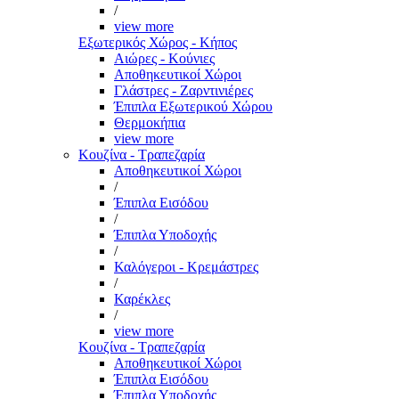
/
view more
Εξωτερικός Χώρος - Κήπος
Αιώρες - Κούνιες
Αποθηκευτικοί Χώροι
Γλάστρες - Ζαρντινιέρες
Έπιπλα Εξωτερικού Χώρου
Θερμοκήπια
view more
Κουζίνα - Τραπεζαρία
Αποθηκευτικοί Χώροι
/
Έπιπλα Εισόδου
/
Έπιπλα Υποδοχής
/
Καλόγεροι - Κρεμάστρες
/
Καρέκλες
/
view more
Κουζίνα - Τραπεζαρία
Αποθηκευτικοί Χώροι
Έπιπλα Εισόδου
Έπιπλα Υποδοχής