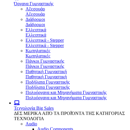
Όργανα Γυμναστικής
Αξεσουάρ
Αξεσουάρ
Διάδρομοι
Διάδρομοι
Ελλειπτικά
Ελλειπτικά
Ελλειπτικά - Stepper
Ελλειπτικά - Stepper
Κωπηλατικές
Κωπηλατικές
Πάγκοι Γυμναστικής
Πάγκοι Γυμναστικής
Παθητική Γυμναστική
Παθητική Γυμναστική
Ποδήλατα Γυμναστικής
Ποδήλατα Γυμναστικής
Πολυόργανα και Μηχανήματα Γυμναστικής
Πολυόργανα και Μηχανήματα Γυμναστικής
Τεχνολογία
Big Sales
ΔΕΣ ΜΕΡΙΚΑ ΑΠΌ ΤΑ ΠΡΟΪΌΝΤΑ ΤΗΣ ΚΑΤΗΓΟΡΙΑΣ
ΤΕΧΝΟΛΟΓΙΑ
Audio
Audio Components