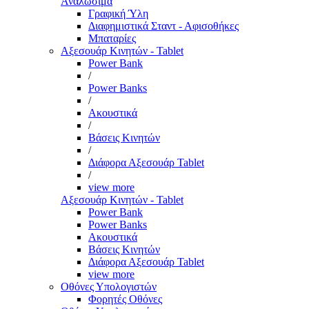
Αναλώσιμα
Γραφική Ύλη
Διαφημιστικά Σταντ - Αφισοθήκες
Μπαταρίες
Αξεσουάρ Κινητών - Tablet
Power Bank
/
Power Banks
/
Ακουστικά
/
Βάσεις Κινητών
/
Διάφορα Αξεσουάρ Tablet
/
view more
Αξεσουάρ Κινητών - Tablet
Power Bank
Power Banks
Ακουστικά
Βάσεις Κινητών
Διάφορα Αξεσουάρ Tablet
view more
Οθόνες Υπολογιστών
Φορητές Οθόνες