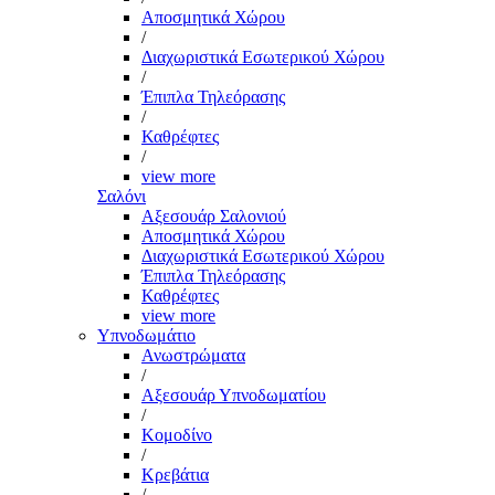
Αποσμητικά Χώρου
/
Διαχωριστικά Εσωτερικού Χώρου
/
Έπιπλα Τηλεόρασης
/
Καθρέφτες
/
view more
Σαλόνι
Αξεσουάρ Σαλονιού
Αποσμητικά Χώρου
Διαχωριστικά Εσωτερικού Χώρου
Έπιπλα Τηλεόρασης
Καθρέφτες
view more
Υπνοδωμάτιο
Ανωστρώματα
/
Αξεσουάρ Υπνοδωματίου
/
Κομοδίνο
/
Κρεβάτια
/