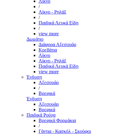
Λίκνο
/
Λίκνο - Ρηλάξ
/
Παιδικά Λευκά Είδη
/
view more
Δωμάτιο
Διάφορα Αξεσουάρ
Κρεβάτια
Λίκνο
Λίκνο - Ρηλάξ
Παιδικά Λευκά Είδη
view more
Ένδυση
Αξεσουάρ
/
Βρεφικά
Ένδυση
Αξεσουάρ
Βρεφικά
Παιδικά Ρούχα
Βρεφικά Φορμάκια
/
Γάντια - Κασκόλ - Σκούφοι