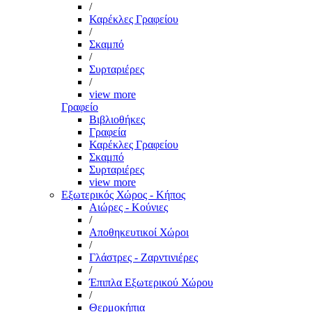
/
Καρέκλες Γραφείου
/
Σκαμπό
/
Συρταριέρες
/
view more
Γραφείο
Βιβλιοθήκες
Γραφεία
Καρέκλες Γραφείου
Σκαμπό
Συρταριέρες
view more
Εξωτερικός Χώρος - Κήπος
Αιώρες - Κούνιες
/
Αποθηκευτικοί Χώροι
/
Γλάστρες - Ζαρντινιέρες
/
Έπιπλα Εξωτερικού Χώρου
/
Θερμοκήπια