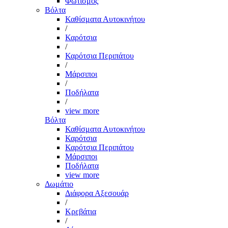
Φωτισμός
Βόλτα
Καθίσματα Αυτοκινήτου
/
Καρότσια
/
Καρότσια Περιπάτου
/
Μάρσιποι
/
Ποδήλατα
/
view more
Βόλτα
Καθίσματα Αυτοκινήτου
Καρότσια
Καρότσια Περιπάτου
Μάρσιποι
Ποδήλατα
view more
Δωμάτιο
Διάφορα Αξεσουάρ
/
Κρεβάτια
/