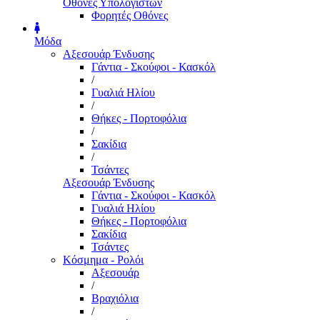
Οθόνες Υπολογιστών
Φορητές Οθόνες
Μόδα
Αξεσουάρ Ένδυσης
Γάντια - Σκούφοι - Κασκόλ
/
Γυαλιά Ηλίου
/
Θήκες - Πορτοφόλια
/
Σακίδια
/
Τσάντες
Αξεσουάρ Ένδυσης
Γάντια - Σκούφοι - Κασκόλ
Γυαλιά Ηλίου
Θήκες - Πορτοφόλια
Σακίδια
Τσάντες
Κόσμημα - Ρολόι
Αξεσουάρ
/
Βραχιόλια
/