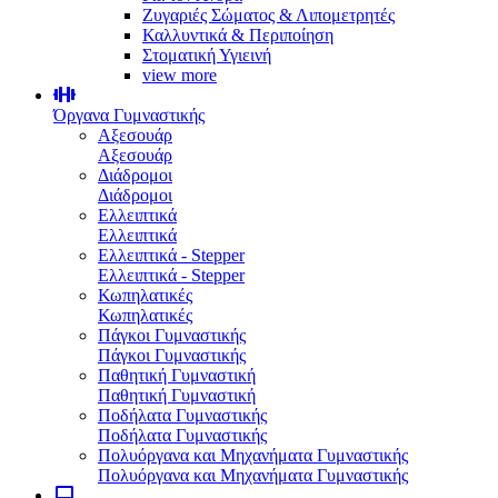
Ζυγαριές Σώματος & Λιπομετρητές
Καλλυντικά & Περιποίηση
Στοματική Υγιεινή
view more
Όργανα Γυμναστικής
Αξεσουάρ
Αξεσουάρ
Διάδρομοι
Διάδρομοι
Ελλειπτικά
Ελλειπτικά
Ελλειπτικά - Stepper
Ελλειπτικά - Stepper
Κωπηλατικές
Κωπηλατικές
Πάγκοι Γυμναστικής
Πάγκοι Γυμναστικής
Παθητική Γυμναστική
Παθητική Γυμναστική
Ποδήλατα Γυμναστικής
Ποδήλατα Γυμναστικής
Πολυόργανα και Μηχανήματα Γυμναστικής
Πολυόργανα και Μηχανήματα Γυμναστικής