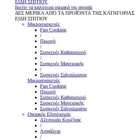
ΕΙΔΗ ΣΠΙΤΙΟΥ
βρείτε τα καλύτερα οικιακά της αγοράς
ΔΕΣ ΜΕΡΙΚΑ ΑΠΌ ΤΑ ΠΡΟΪΌΝΤΑ ΤΗΣ ΚΑΤΗΓΟΡΙΑΣ
ΕΙΔΗ ΣΠΙΤΙΟΥ
Μικροσυσκευές
Fun Cooking
/
Πρωινό
/
Συσκευές Καθαρισμού
/
Συσκευές Μαγειρικής
/
Συσκευές Σιδερώματος
Μικροσυσκευές
Fun Cooking
Πρωινό
Συσκευές Καθαρισμού
Συσκευές Μαγειρικής
Συσκευές Σιδερώματος
Οικιακός Εξοπλισμός
Αξεσουάρ Κουζίνας
/
Ασφάλεια
/