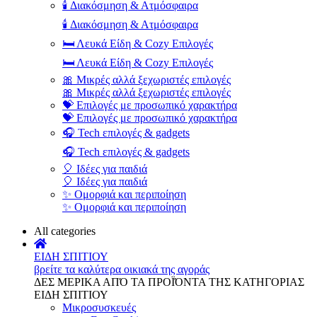
🕯️ Διακόσμηση & Ατμόσφαιρα
🕯️ Διακόσμηση & Ατμόσφαιρα
🛏️ Λευκά Είδη & Cozy Επιλογές
🛏️ Λευκά Είδη & Cozy Επιλογές
🎀 Μικρές αλλά ξεχωριστές επιλογές
🎀 Μικρές αλλά ξεχωριστές επιλογές
💝 Επιλογές με προσωπικό χαρακτήρα
💝 Επιλογές με προσωπικό χαρακτήρα
🎧 Tech επιλογές & gadgets
🎧 Tech επιλογές & gadgets
🎈 Ιδέες για παιδιά
🎈 Ιδέες για παιδιά
✨ Ομορφιά και περιποίηση
✨ Ομορφιά και περιποίηση
All categories
ΕΙΔΗ ΣΠΙΤΙΟΥ
βρείτε τα καλύτερα οικιακά της αγοράς
ΔΕΣ ΜΕΡΙΚΑ ΑΠΌ ΤΑ ΠΡΟΪΌΝΤΑ ΤΗΣ ΚΑΤΗΓΟΡΙΑΣ
ΕΙΔΗ ΣΠΙΤΙΟΥ
Μικροσυσκευές