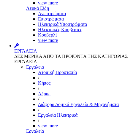
view more
Λευκά Είδη
Ανωστρώματα
Επιστρώματα
Ηλεκτρικά Υποστρώματα
Ηλεκτρικές Κουβέρτες
Κουβερλί
view more
ΕΡΓΑΛΕΙΑ
ΔΕΣ ΜΕΡΙΚΑ ΑΠΌ ΤΑ ΠΡΟΪΌΝΤΑ ΤΗΣ ΚΑΤΗΓΟΡΙΑΣ
ΕΡΓΑΛΕΙΑ
Εργαλεία
Aτομική Προστασία
/
Kήπος
/
Αέρας
/
Διάφορα Δομικά Εργαλεία & Μηχανήματα
/
Εργαλεία Ηλεκτρικά
/
view more
Εργαλεία