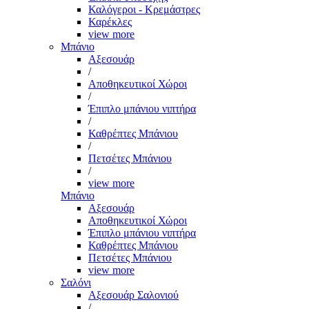
Καλόγεροι - Κρεμάστρες
Καρέκλες
view more
Μπάνιο
Αξεσουάρ
/
Αποθηκευτικοί Χώροι
/
Έπιπλο μπάνιου νιπτήρα
/
Καθρέπτες Μπάνιου
/
Πετσέτες Μπάνιου
/
view more
Μπάνιο
Αξεσουάρ
Αποθηκευτικοί Χώροι
Έπιπλο μπάνιου νιπτήρα
Καθρέπτες Μπάνιου
Πετσέτες Μπάνιου
view more
Σαλόνι
Αξεσουάρ Σαλονιού
/