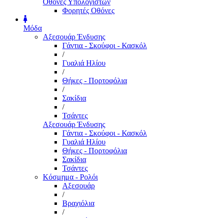
Οθόνες Υπολογιστών
Φορητές Οθόνες
Μόδα
Αξεσουάρ Ένδυσης
Γάντια - Σκούφοι - Κασκόλ
/
Γυαλιά Ηλίου
/
Θήκες - Πορτοφόλια
/
Σακίδια
/
Τσάντες
Αξεσουάρ Ένδυσης
Γάντια - Σκούφοι - Κασκόλ
Γυαλιά Ηλίου
Θήκες - Πορτοφόλια
Σακίδια
Τσάντες
Κόσμημα - Ρολόι
Αξεσουάρ
/
Βραχιόλια
/