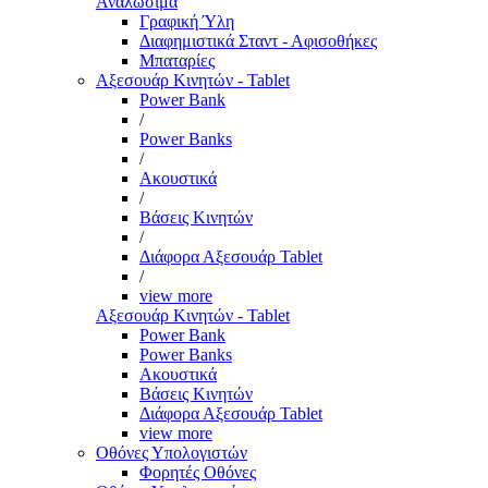
Αναλώσιμα
Γραφική Ύλη
Διαφημιστικά Σταντ - Αφισοθήκες
Μπαταρίες
Αξεσουάρ Κινητών - Tablet
Power Bank
/
Power Banks
/
Ακουστικά
/
Βάσεις Κινητών
/
Διάφορα Αξεσουάρ Tablet
/
view more
Αξεσουάρ Κινητών - Tablet
Power Bank
Power Banks
Ακουστικά
Βάσεις Κινητών
Διάφορα Αξεσουάρ Tablet
view more
Οθόνες Υπολογιστών
Φορητές Οθόνες