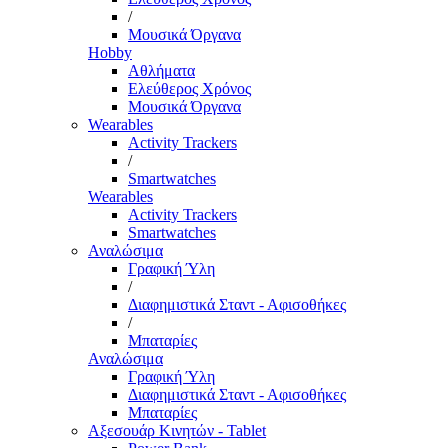
/
Μουσικά Όργανα
Hobby
Αθλήματα
Ελεύθερος Χρόνος
Μουσικά Όργανα
Wearables
Activity Trackers
/
Smartwatches
Wearables
Activity Trackers
Smartwatches
Αναλώσιμα
Γραφική Ύλη
/
Διαφημιστικά Σταντ - Αφισοθήκες
/
Μπαταρίες
Αναλώσιμα
Γραφική Ύλη
Διαφημιστικά Σταντ - Αφισοθήκες
Μπαταρίες
Αξεσουάρ Κινητών - Tablet