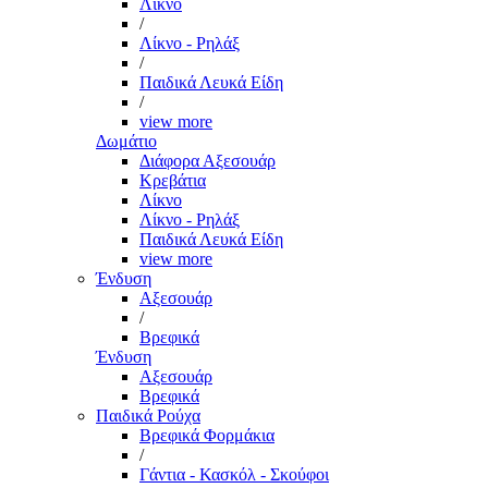
Λίκνο
/
Λίκνο - Ρηλάξ
/
Παιδικά Λευκά Είδη
/
view more
Δωμάτιο
Διάφορα Αξεσουάρ
Κρεβάτια
Λίκνο
Λίκνο - Ρηλάξ
Παιδικά Λευκά Είδη
view more
Ένδυση
Αξεσουάρ
/
Βρεφικά
Ένδυση
Αξεσουάρ
Βρεφικά
Παιδικά Ρούχα
Βρεφικά Φορμάκια
/
Γάντια - Κασκόλ - Σκούφοι