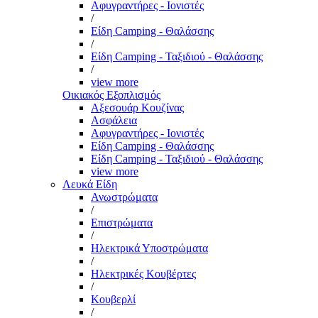
Αφυγραντήρες - Ιονιστές
/
Είδη Camping - Θαλάσσης
/
Είδη Camping - Ταξιδιού - Θαλάσσης
/
view more
Οικιακός Εξοπλισμός
Αξεσουάρ Κουζίνας
Ασφάλεια
Αφυγραντήρες - Ιονιστές
Είδη Camping - Θαλάσσης
Είδη Camping - Ταξιδιού - Θαλάσσης
view more
Λευκά Είδη
Ανωστρώματα
/
Επιστρώματα
/
Ηλεκτρικά Υποστρώματα
/
Ηλεκτρικές Κουβέρτες
/
Κουβερλί
/