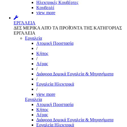
Ηλεκτρικές Κουβέρτες
Κουβερλί
view more
ΕΡΓΑΛΕΙΑ
ΔΕΣ ΜΕΡΙΚΑ ΑΠΌ ΤΑ ΠΡΟΪΌΝΤΑ ΤΗΣ ΚΑΤΗΓΟΡΙΑΣ
ΕΡΓΑΛΕΙΑ
Εργαλεία
Aτομική Προστασία
/
Kήπος
/
Αέρας
/
Διάφορα Δομικά Εργαλεία & Μηχανήματα
/
Εργαλεία Ηλεκτρικά
/
view more
Εργαλεία
Aτομική Προστασία
Kήπος
Αέρας
Διάφορα Δομικά Εργαλεία & Μηχανήματα
Εργαλεία Ηλεκτρικά