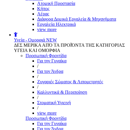
Aτομική Προστασία
Kήπος
Αέρας
Διάφορα Δομικά Εργαλεία & Μηχανήματα
Εργαλεία Ηλεκτρικά
view more
Υγεία - Ομορφιά
NEW
ΔΕΣ ΜΕΡΙΚΑ ΑΠΌ ΤΑ ΠΡΟΪΌΝΤΑ ΤΗΣ ΚΑΤΗΓΟΡΙΑΣ
ΥΓΕΙΑ ΚΑΙ ΟΜΟΡΦΙΑ
Προσωπική Φροντίδα
Για την Γυναίκα
/
Για τον Άνδρα
/
Ζυγαριές Σώματος & Λιπομετρητές
/
Καλλυντικά & Περιποίηση
/
Στοματική Υγιεινή
/
view more
Προσωπική Φροντίδα
Για την Γυναίκα
Για τον Άνδρα