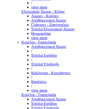
/
view more
Εξωτερικός Χώρος - Κήπος
Αιώρες - Κούνιες
Αποθηκευτικοί Χώροι
Γλάστρες - Ζαρντινιέρες
Έπιπλα Εξωτερικού Χώρου
Θερμοκήπια
view more
Κουζίνα - Τραπεζαρία
Αποθηκευτικοί Χώροι
/
Έπιπλα Εισόδου
/
Έπιπλα Υποδοχής
/
Καλόγεροι - Κρεμάστρες
/
Καρέκλες
/
view more
Κουζίνα - Τραπεζαρία
Αποθηκευτικοί Χώροι
Έπιπλα Εισόδου
Έπιπλα Υποδοχής