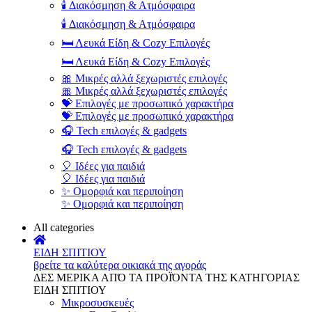
🕯️ Διακόσμηση & Ατμόσφαιρα
🕯️ Διακόσμηση & Ατμόσφαιρα
🛏️ Λευκά Είδη & Cozy Επιλογές
🛏️ Λευκά Είδη & Cozy Επιλογές
🎀 Μικρές αλλά ξεχωριστές επιλογές
🎀 Μικρές αλλά ξεχωριστές επιλογές
💝 Επιλογές με προσωπικό χαρακτήρα
💝 Επιλογές με προσωπικό χαρακτήρα
🎧 Tech επιλογές & gadgets
🎧 Tech επιλογές & gadgets
🎈 Ιδέες για παιδιά
🎈 Ιδέες για παιδιά
✨ Ομορφιά και περιποίηση
✨ Ομορφιά και περιποίηση
All categories
ΕΙΔΗ ΣΠΙΤΙΟΥ
βρείτε τα καλύτερα οικιακά της αγοράς
ΔΕΣ ΜΕΡΙΚΑ ΑΠΌ ΤΑ ΠΡΟΪΌΝΤΑ ΤΗΣ ΚΑΤΗΓΟΡΙΑΣ
ΕΙΔΗ ΣΠΙΤΙΟΥ
Μικροσυσκευές