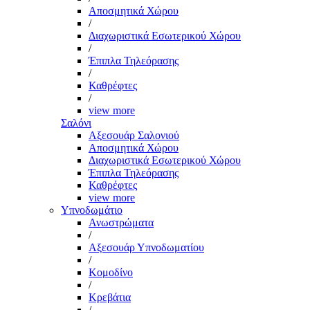
Αποσμητικά Χώρου
/
Διαχωριστικά Εσωτερικού Χώρου
/
Έπιπλα Τηλεόρασης
/
Καθρέφτες
/
view more
Σαλόνι
Αξεσουάρ Σαλονιού
Αποσμητικά Χώρου
Διαχωριστικά Εσωτερικού Χώρου
Έπιπλα Τηλεόρασης
Καθρέφτες
view more
Υπνοδωμάτιο
Ανωστρώματα
/
Αξεσουάρ Υπνοδωματίου
/
Κομοδίνο
/
Κρεβάτια
/