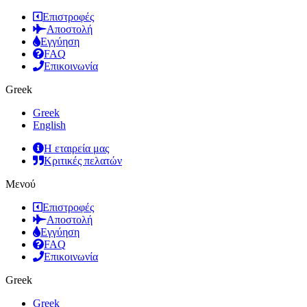
Επιστροφές
Αποστολή
Εγγύηση
FAQ
Επικοινωνία
Greek
Greek
English
Η εταιρεία μας
Κριτικές πελατών
Μενού
Επιστροφές
Αποστολή
Εγγύηση
FAQ
Επικοινωνία
Greek
Greek