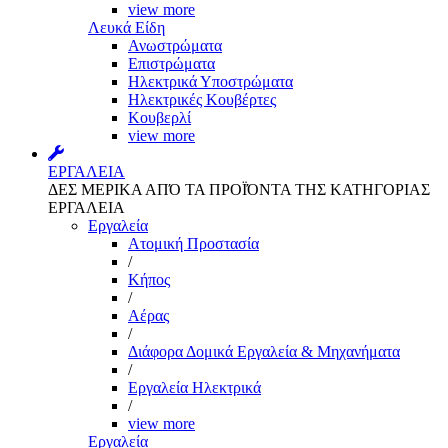
view more
Λευκά Είδη
Ανωστρώματα
Επιστρώματα
Ηλεκτρικά Υποστρώματα
Ηλεκτρικές Κουβέρτες
Κουβερλί
view more
ΕΡΓΑΛΕΙΑ
ΔΕΣ ΜΕΡΙΚΑ ΑΠΌ ΤΑ ΠΡΟΪΌΝΤΑ ΤΗΣ ΚΑΤΗΓΟΡΙΑΣ
ΕΡΓΑΛΕΙΑ
Εργαλεία
Aτομική Προστασία
/
Kήπος
/
Αέρας
/
Διάφορα Δομικά Εργαλεία & Μηχανήματα
/
Εργαλεία Ηλεκτρικά
/
view more
Εργαλεία