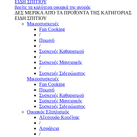
ΕΙΔΗ ΣΠΙΤΙΟΥ
βρείτε τα καλύτερα οικιακά της αγοράς
ΔΕΣ ΜΕΡΙΚΑ ΑΠΌ ΤΑ ΠΡΟΪΌΝΤΑ ΤΗΣ ΚΑΤΗΓΟΡΙΑΣ
ΕΙΔΗ ΣΠΙΤΙΟΥ
Μικροσυσκευές
Fun Cooking
/
Πρωινό
/
Συσκευές Καθαρισμού
/
Συσκευές Μαγειρικής
/
Συσκευές Σιδερώματος
Μικροσυσκευές
Fun Cooking
Πρωινό
Συσκευές Καθαρισμού
Συσκευές Μαγειρικής
Συσκευές Σιδερώματος
Οικιακός Εξοπλισμός
Αξεσουάρ Κουζίνας
/
Ασφάλεια
/