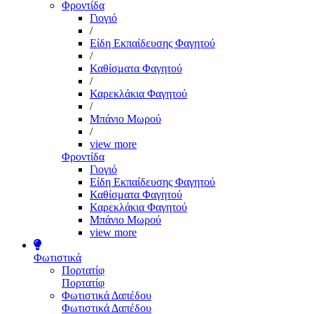
Φροντίδα
Γιογιό
/
Είδη Εκπαίδευσης Φαγητού
/
Καθίσματα Φαγητού
/
Καρεκλάκια Φαγητού
/
Μπάνιο Μωρού
/
view more
Φροντίδα
Γιογιό
Είδη Εκπαίδευσης Φαγητού
Καθίσματα Φαγητού
Καρεκλάκια Φαγητού
Μπάνιο Μωρού
view more
Φωτιστικά
Πορτατίφ
Πορτατίφ
Φωτιστικά Δαπέδου
Φωτιστικά Δαπέδου