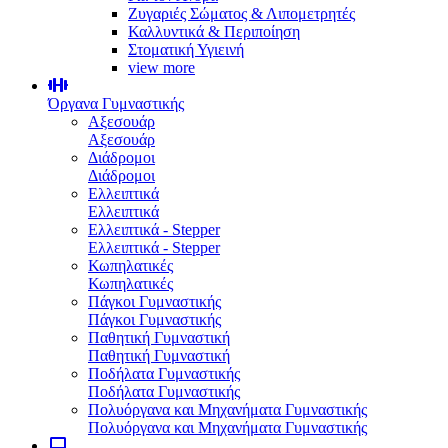
Ζυγαριές Σώματος & Λιπομετρητές
Καλλυντικά & Περιποίηση
Στοματική Υγιεινή
view more
Όργανα Γυμναστικής
Αξεσουάρ
Αξεσουάρ
Διάδρομοι
Διάδρομοι
Ελλειπτικά
Ελλειπτικά
Ελλειπτικά - Stepper
Ελλειπτικά - Stepper
Κωπηλατικές
Κωπηλατικές
Πάγκοι Γυμναστικής
Πάγκοι Γυμναστικής
Παθητική Γυμναστική
Παθητική Γυμναστική
Ποδήλατα Γυμναστικής
Ποδήλατα Γυμναστικής
Πολυόργανα και Μηχανήματα Γυμναστικής
Πολυόργανα και Μηχανήματα Γυμναστικής