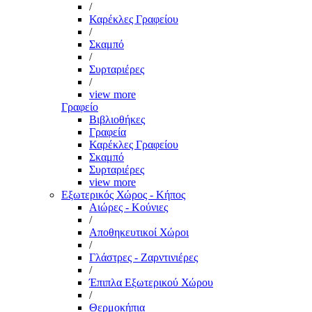
/
Καρέκλες Γραφείου
/
Σκαμπό
/
Συρταριέρες
/
view more
Γραφείο
Βιβλιοθήκες
Γραφεία
Καρέκλες Γραφείου
Σκαμπό
Συρταριέρες
view more
Εξωτερικός Χώρος - Κήπος
Αιώρες - Κούνιες
/
Αποθηκευτικοί Χώροι
/
Γλάστρες - Ζαρντινιέρες
/
Έπιπλα Εξωτερικού Χώρου
/
Θερμοκήπια