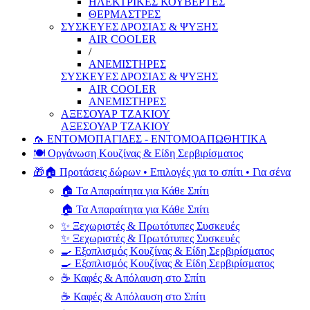
ΗΛΕΚΤΡΙΚΕΣ ΚΟΥΒΕΡΤΕΣ
ΘΕΡΜΑΣΤΡΕΣ
ΣΥΣΚΕΥΕΣ ΔΡΟΣΙΑΣ & ΨΥΞΗΣ
AIR COOLER
/
ΑΝΕΜΙΣΤΗΡΕΣ
ΣΥΣΚΕΥΕΣ ΔΡΟΣΙΑΣ & ΨΥΞΗΣ
AIR COOLER
ΑΝΕΜΙΣΤΗΡΕΣ
ΑΞΕΣΟΥΑΡ ΤΖΑΚΙΟΥ
ΑΞΕΣΟΥΑΡ ΤΖΑΚΙΟΥ
🦟 ΕΝΤΟΜΟΠΑΓΙΔΕΣ - ΕΝΤΟΜΟΑΠΩΘΗΤΙΚΑ
🍽️ Οργάνωση Κουζίνας & Είδη Σερβιρίσματος
🎁🏠 Προτάσεις δώρων • Επιλογές για το σπίτι • Για σένα
🏠 Τα Απαραίτητα για Κάθε Σπίτι
🏠 Τα Απαραίτητα για Κάθε Σπίτι
✨ Ξεχωριστές & Πρωτότυπες Συσκευές
✨ Ξεχωριστές & Πρωτότυπες Συσκευές
🍳 Εξοπλισμός Κουζίνας & Είδη Σερβιρίσματος
🍳 Εξοπλισμός Κουζίνας & Είδη Σερβιρίσματος
☕ Καφές & Απόλαυση στο Σπίτι
☕ Καφές & Απόλαυση στο Σπίτι