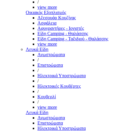
/
view more
Οικιακός Εξοπλισμός
Αξεσουάρ Κουζίνας
Ασφάλεια
Αφυγραντήρες - Ιονιστές
Είδη Camping - Θαλάσσης
Είδη Camping - Ταξιδιού - Θαλάσσης
view more
Λευκά Είδη
Ανωστρώματα
/
Επιστρώματα
/
Ηλεκτρικά Υποστρώματα
/
Ηλεκτρικές Κουβέρτες
/
Κουβερλί
/
view more
Λευκά Είδη
Ανωστρώματα
Επιστρώματα
Ηλεκτρικά Υποστρώματα