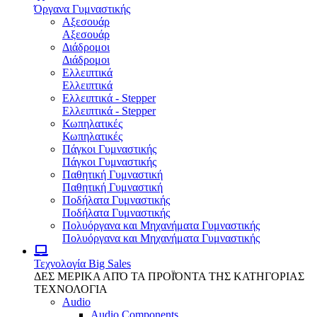
Όργανα Γυμναστικής
Αξεσουάρ
Αξεσουάρ
Διάδρομοι
Διάδρομοι
Ελλειπτικά
Ελλειπτικά
Ελλειπτικά - Stepper
Ελλειπτικά - Stepper
Κωπηλατικές
Κωπηλατικές
Πάγκοι Γυμναστικής
Πάγκοι Γυμναστικής
Παθητική Γυμναστική
Παθητική Γυμναστική
Ποδήλατα Γυμναστικής
Ποδήλατα Γυμναστικής
Πολυόργανα και Μηχανήματα Γυμναστικής
Πολυόργανα και Μηχανήματα Γυμναστικής
Τεχνολογία
Big Sales
ΔΕΣ ΜΕΡΙΚΑ ΑΠΌ ΤΑ ΠΡΟΪΌΝΤΑ ΤΗΣ ΚΑΤΗΓΟΡΙΑΣ
ΤΕΧΝΟΛΟΓΙΑ
Audio
Audio Components