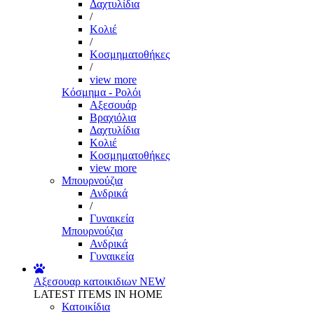
Δαχτυλίδια
/
Κολιέ
/
Κοσμηματοθήκες
/
view more
Κόσμημα - Ρολόι
Αξεσουάρ
Βραχιόλια
Δαχτυλίδια
Κολιέ
Κοσμηματοθήκες
view more
Μπουρνούζια
Ανδρικά
/
Γυναικεία
Μπουρνούζια
Ανδρικά
Γυναικεία
Αξεσουαρ κατοικιδιων
NEW
LATEST ITEMS IN HOME
Κατοικίδια