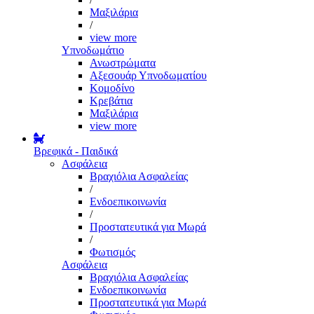
Μαξιλάρια
/
view more
Υπνοδωμάτιο
Ανωστρώματα
Αξεσουάρ Υπνοδωματίου
Κομοδίνο
Κρεβάτια
Μαξιλάρια
view more
Βρεφικά - Παιδικά
Ασφάλεια
Βραχιόλια Ασφαλείας
/
Ενδοεπικοινωνία
/
Προστατευτικά για Μωρά
/
Φωτισμός
Ασφάλεια
Βραχιόλια Ασφαλείας
Ενδοεπικοινωνία
Προστατευτικά για Μωρά