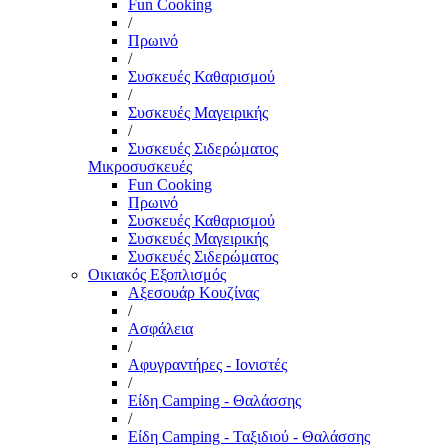
Fun Cooking
/
Πρωινό
/
Συσκευές Καθαρισμού
/
Συσκευές Μαγειρικής
/
Συσκευές Σιδερώματος
Μικροσυσκευές
Fun Cooking
Πρωινό
Συσκευές Καθαρισμού
Συσκευές Μαγειρικής
Συσκευές Σιδερώματος
Οικιακός Εξοπλισμός
Αξεσουάρ Κουζίνας
/
Ασφάλεια
/
Αφυγραντήρες - Ιονιστές
/
Είδη Camping - Θαλάσσης
/
Είδη Camping - Ταξιδιού - Θαλάσσης