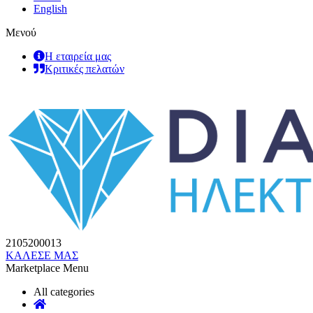
English
Μενού
Η εταιρεία μας
Κριτικές πελατών
2105200013
ΚΑΛΕΣΕ ΜΑΣ
Marketplace Menu
All categories