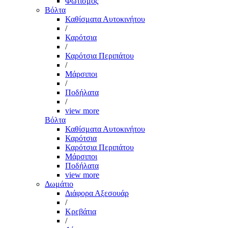
Φωτισμός
Βόλτα
Καθίσματα Αυτοκινήτου
/
Καρότσια
/
Καρότσια Περιπάτου
/
Μάρσιποι
/
Ποδήλατα
/
view more
Βόλτα
Καθίσματα Αυτοκινήτου
Καρότσια
Καρότσια Περιπάτου
Μάρσιποι
Ποδήλατα
view more
Δωμάτιο
Διάφορα Αξεσουάρ
/
Κρεβάτια
/