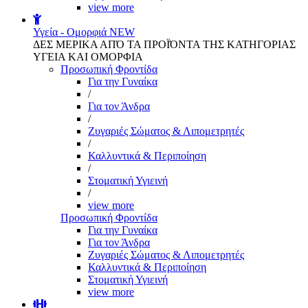
view more
Υγεία - Ομορφιά
NEW
ΔΕΣ ΜΕΡΙΚΑ ΑΠΌ ΤΑ ΠΡΟΪΌΝΤΑ ΤΗΣ ΚΑΤΗΓΟΡΙΑΣ
ΥΓΕΙΑ ΚΑΙ ΟΜΟΡΦΙΑ
Προσωπική Φροντίδα
Για την Γυναίκα
/
Για τον Άνδρα
/
Ζυγαριές Σώματος & Λιπομετρητές
/
Καλλυντικά & Περιποίηση
/
Στοματική Υγιεινή
/
view more
Προσωπική Φροντίδα
Για την Γυναίκα
Για τον Άνδρα
Ζυγαριές Σώματος & Λιπομετρητές
Καλλυντικά & Περιποίηση
Στοματική Υγιεινή
view more