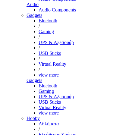
Audio
Audio Components
Gadgets
Bluetooth
/
Gaming
/
UPS & Αξεσουάρ
/
USB Sticks
/
Virtual Reality
/
view more
Gadgets
Bluetooth
Gaming
UPS & Αξεσουάρ
USB Sticks
Virtual Reality
view more
Hobby
Αθλήματα
/
Ελεύθερος Χρόνος