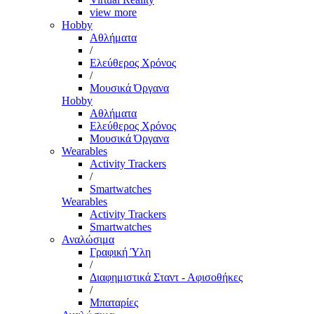
view more
Hobby
Αθλήματα
/
Ελεύθερος Χρόνος
/
Μουσικά Όργανα
Hobby
Αθλήματα
Ελεύθερος Χρόνος
Μουσικά Όργανα
Wearables
Activity Trackers
/
Smartwatches
Wearables
Activity Trackers
Smartwatches
Αναλώσιμα
Γραφική Ύλη
/
Διαφημιστικά Σταντ - Αφισοθήκες
/
Μπαταρίες