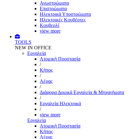
Ανωστρώματα
Επιστρώματα
Ηλεκτρικά Υποστρώματα
Ηλεκτρικές Κουβέρτες
Κουβερλί
view more
TOOLS
NEW IN OFFICE
Εργαλεία
Aτομική Προστασία
/
Kήπος
/
Αέρας
/
Διάφορα Δομικά Εργαλεία & Μηχανήματα
/
Εργαλεία Ηλεκτρικά
/
view more
Εργαλεία
Aτομική Προστασία
Kήπος
Αέρας