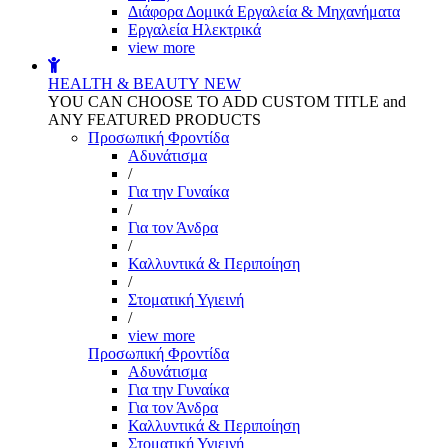
Διάφορα Δομικά Εργαλεία & Μηχανήματα
Εργαλεία Ηλεκτρικά
view more
HEALTH & BEAUTY
NEW
YOU CAN CHOOSE TO ADD CUSTOM TITLE and
ANY FEATURED PRODUCTS
Προσωπική Φροντίδα
Αδυνάτισμα
/
Για την Γυναίκα
/
Για τον Άνδρα
/
Καλλυντικά & Περιποίηση
/
Στοματική Υγιεινή
/
view more
Προσωπική Φροντίδα
Αδυνάτισμα
Για την Γυναίκα
Για τον Άνδρα
Καλλυντικά & Περιποίηση
Στοματική Υγιεινή