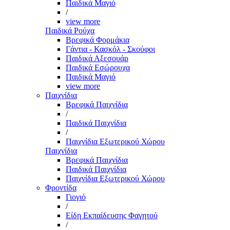
Παιδικά Μαγιό
/
view more
Παιδικά Ρούχα
Βρεφικά Φορμάκια
Γάντια - Κασκόλ - Σκούφοι
Παιδικά Αξεσουάρ
Παιδικά Εσώρουχα
Παιδικά Μαγιό
view more
Παιχνίδια
Βρεφικά Παιχνίδια
/
Παιδικά Παιχνίδια
/
Παιχνίδια Εξωτερικού Χώρου
Παιχνίδια
Βρεφικά Παιχνίδια
Παιδικά Παιχνίδια
Παιχνίδια Εξωτερικού Χώρου
Φροντίδα
Γιογιό
/
Είδη Εκπαίδευσης Φαγητού
/