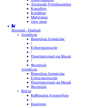
Αξεσουάρ Υπνοδωματίου
Κομοδίνο
Κρεβάτια
Μαξιλάρια
view more
Βρεφικά - Παιδικά
Ασφάλεια
Βραχιόλια Ασφαλείας
/
Ενδοεπικοινωνία
/
Προστατευτικά για Μωρά
/
Φωτισμός
Ασφάλεια
Βραχιόλια Ασφαλείας
Ενδοεπικοινωνία
Προστατευτικά για Μωρά
Φωτισμός
Βόλτα
Καθίσματα Αυτοκινήτου
/
Καρότσια