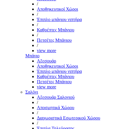
/
Αποθηκευτικοί Χώροι
/
Έπιπλο μπάνιου νιπτήρα
/
Καθρέπτες Μπάνιου
/
Πετσέτες Μπάνιου
/
view more
Μπάνιο
Αξεσουάρ
Αποθηκευτικοί Χώροι
Έπιπλο μπάνιου νιπτήρα
Καθρέπτες Μπάνιου
Πετσέτες Μπάνιου
view more
Σαλόνι
Αξεσουάρ Σαλονιού
/
Αποσμητικά Χώρου
/
Διαχωριστικά Εσωτερικού Χώρου
/
Έπιπλα Τηλεόρασης