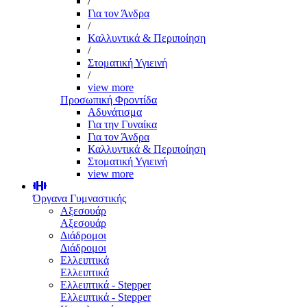
/
Για τον Άνδρα
/
Καλλυντικά & Περιποίηση
/
Στοματική Υγιεινή
/
view more
Προσωπική Φροντίδα
Αδυνάτισμα
Για την Γυναίκα
Για τον Άνδρα
Καλλυντικά & Περιποίηση
Στοματική Υγιεινή
view more
Όργανα Γυμναστικής
Αξεσουάρ
Αξεσουάρ
Διάδρομοι
Διάδρομοι
Ελλειπτικά
Ελλειπτικά
Ελλειπτικά - Stepper
Ελλειπτικά - Stepper