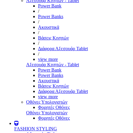
Αξεσουάρ Κινητών - Tablet
Power Bank
/
Power Banks
/
Ακουστικά
/
Βάσεις Κινητών
/
Διάφορα Αξεσουάρ Tablet
/
view more
Αξεσουάρ Κινητών - Tablet
Power Bank
Power Banks
Ακουστικά
Βάσεις Κινητών
Διάφορα Αξεσουάρ Tablet
view more
Οθόνες Υπολογιστών
Φορητές Οθόνες
Οθόνες Υπολογιστών
Φορητές Οθόνες
FASHION STYLING