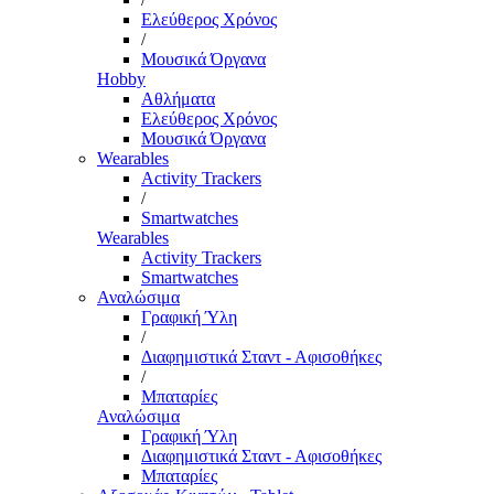
Ελεύθερος Χρόνος
/
Μουσικά Όργανα
Hobby
Αθλήματα
Ελεύθερος Χρόνος
Μουσικά Όργανα
Wearables
Activity Trackers
/
Smartwatches
Wearables
Activity Trackers
Smartwatches
Αναλώσιμα
Γραφική Ύλη
/
Διαφημιστικά Σταντ - Αφισοθήκες
/
Μπαταρίες
Αναλώσιμα
Γραφική Ύλη
Διαφημιστικά Σταντ - Αφισοθήκες
Μπαταρίες