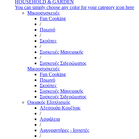
HOUSEHOLD & GARDEN
You can simply choose any color for your category icon here
Μικροσυσκευές
Fun Cooking
/
Πρωινό
/
Σκούπες
/
Συσκευές Μαγειρικής
/
Συσκευές Σιδερώματος
Μικροσυσκευές
Fun Cooking
Πρωινό
Σκούπες
Συσκευές Μαγειρικής
Συσκευές Σιδερώματος
Οικιακός Εξοπλισμός
Αξεσουάρ Κουζίνας
/
Ασφάλεια
/
Αφυγραντήρες - Ιονιστές
/