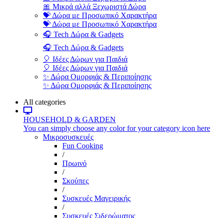
🎀 Μικρά αλλά Ξεχωριστά Δώρα
💝 Δώρα με Προσωπικό Χαρακτήρα
💝 Δώρα με Προσωπικό Χαρακτήρα
🎧 Tech Δώρα & Gadgets
🎧 Tech Δώρα & Gadgets
🎈 Ιδέες Δώρων για Παιδιά
🎈 Ιδέες Δώρων για Παιδιά
✨ Δώρα Ομορφιάς & Περιποίησης
✨ Δώρα Ομορφιάς & Περιποίησης
All categories
HOUSEHOLD & GARDEN
You can simply choose any color for your category icon here
Μικροσυσκευές
Fun Cooking
/
Πρωινό
/
Σκούπες
/
Συσκευές Μαγειρικής
/
Συσκευές Σιδερώματος