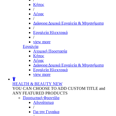
Kήπος
/
Αέρας
/
Διάφορα Δομικά Εργαλεία & Μηχανήματα
/
Εργαλεία Ηλεκτρικά
/
view more
Εργαλεία
Aτομική Προστασία
Kήπος
Αέρας
Διάφορα Δομικά Εργαλεία & Μηχανήματα
Εργαλεία Ηλεκτρικά
view more
HEALTH & BEAUTY
NEW
YOU CAN CHOOSE TO ADD CUSTOM TITLE and
ANY FEATURED PRODUCTS
Προσωπική Φροντίδα
Αδυνάτισμα
/
Για την Γυναίκα