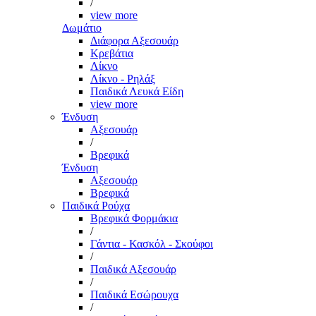
/
view more
Δωμάτιο
Διάφορα Αξεσουάρ
Κρεβάτια
Λίκνο
Λίκνο - Ρηλάξ
Παιδικά Λευκά Είδη
view more
Ένδυση
Αξεσουάρ
/
Βρεφικά
Ένδυση
Αξεσουάρ
Βρεφικά
Παιδικά Ρούχα
Βρεφικά Φορμάκια
/
Γάντια - Κασκόλ - Σκούφοι
/
Παιδικά Αξεσουάρ
/
Παιδικά Εσώρουχα
/