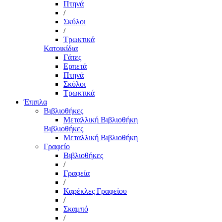
Πτηνά
/
Σκύλοι
/
Τρωκτικά
Κατοικίδια
Γάτες
Ερπετά
Πτηνά
Σκύλοι
Τρωκτικά
Έπιπλα
Βιβλιοθήκες
Μεταλλική Βιβλιοθήκη
Βιβλιοθήκες
Μεταλλική Βιβλιοθήκη
Γραφείο
Βιβλιοθήκες
/
Γραφεία
/
Καρέκλες Γραφείου
/
Σκαμπό
/