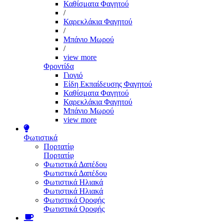
Καθίσματα Φαγητού
/
Καρεκλάκια Φαγητού
/
Μπάνιο Μωρού
/
view more
Φροντίδα
Γιογιό
Είδη Εκπαίδευσης Φαγητού
Καθίσματα Φαγητού
Καρεκλάκια Φαγητού
Μπάνιο Μωρού
view more
Φωτιστικά
Πορτατίφ
Πορτατίφ
Φωτιστικά Δαπέδου
Φωτιστικά Δαπέδου
Φωτιστικά Ηλιακά
Φωτιστικά Ηλιακά
Φωτιστικά Οροφής
Φωτιστικά Οροφής