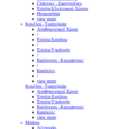
Γλάστρες - Ζαρντινιέρες
Έπιπλα Εξωτερικού Χώρου
Θερμοκήπια
view more
Κουζίνα - Τραπεζαρία
Αποθηκευτικοί Χώροι
/
Έπιπλα Εισόδου
/
Έπιπλα Υποδοχής
/
Καλόγεροι - Κρεμάστρες
/
Καρέκλες
/
view more
Κουζίνα - Τραπεζαρία
Αποθηκευτικοί Χώροι
Έπιπλα Εισόδου
Έπιπλα Υποδοχής
Καλόγεροι - Κρεμάστρες
Καρέκλες
view more
Μπάνιο
Αξεσουάρ