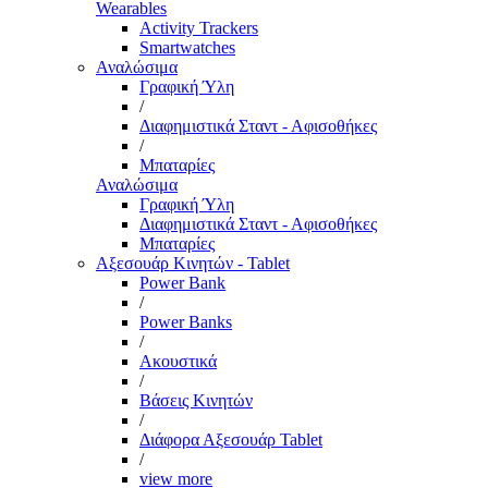
Wearables
Activity Trackers
Smartwatches
Αναλώσιμα
Γραφική Ύλη
/
Διαφημιστικά Σταντ - Αφισοθήκες
/
Μπαταρίες
Αναλώσιμα
Γραφική Ύλη
Διαφημιστικά Σταντ - Αφισοθήκες
Μπαταρίες
Αξεσουάρ Κινητών - Tablet
Power Bank
/
Power Banks
/
Ακουστικά
/
Βάσεις Κινητών
/
Διάφορα Αξεσουάρ Tablet
/
view more