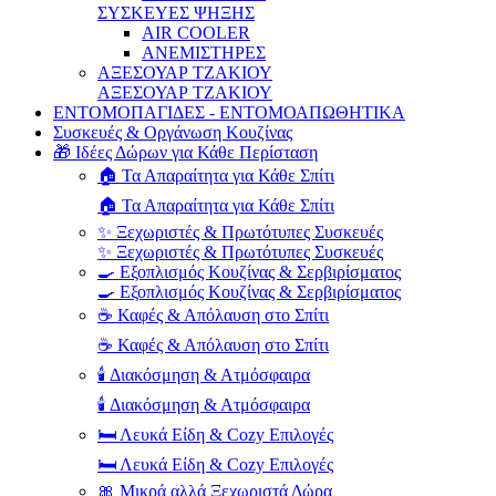
ΣΥΣΚΕΥΕΣ ΨΗΞΗΣ
AIR COOLER
ΑΝΕΜΙΣΤΗΡΕΣ
ΑΞΕΣΟΥΑΡ ΤΖΑΚΙΟΥ
ΑΞΕΣΟΥΑΡ ΤΖΑΚΙΟΥ
ΕΝΤΟΜΟΠΑΓΙΔΕΣ - ΕΝΤΟΜΟΑΠΩΘΗΤΙΚΑ
Συσκευές & Οργάνωση Κουζίνας
🎁 Ιδέες Δώρων για Κάθε Περίσταση
🏠 Τα Απαραίτητα για Κάθε Σπίτι
🏠 Τα Απαραίτητα για Κάθε Σπίτι
✨ Ξεχωριστές & Πρωτότυπες Συσκευές
✨ Ξεχωριστές & Πρωτότυπες Συσκευές
🍳 Εξοπλισμός Κουζίνας & Σερβιρίσματος
🍳 Εξοπλισμός Κουζίνας & Σερβιρίσματος
☕ Καφές & Απόλαυση στο Σπίτι
☕ Καφές & Απόλαυση στο Σπίτι
🕯️ Διακόσμηση & Ατμόσφαιρα
🕯️ Διακόσμηση & Ατμόσφαιρα
🛏️ Λευκά Είδη & Cozy Επιλογές
🛏️ Λευκά Είδη & Cozy Επιλογές
🎀 Μικρά αλλά Ξεχωριστά Δώρα