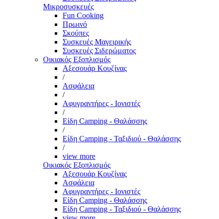
Μικροσυσκευές
Fun Cooking
Πρωινό
Σκούπες
Συσκευές Μαγειρικής
Συσκευές Σιδερώματος
Οικιακός Εξοπλισμός
Αξεσουάρ Κουζίνας
/
Ασφάλεια
/
Αφυγραντήρες - Ιονιστές
/
Είδη Camping - Θαλάσσης
/
Είδη Camping - Ταξιδιού - Θαλάσσης
/
view more
Οικιακός Εξοπλισμός
Αξεσουάρ Κουζίνας
Ασφάλεια
Αφυγραντήρες - Ιονιστές
Είδη Camping - Θαλάσσης
Είδη Camping - Ταξιδιού - Θαλάσσης
view more