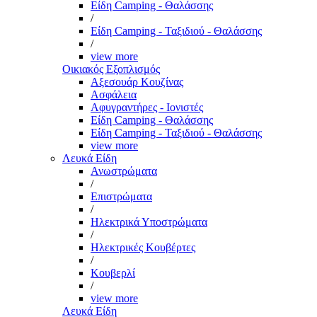
Είδη Camping - Θαλάσσης
/
Είδη Camping - Ταξιδιού - Θαλάσσης
/
view more
Οικιακός Εξοπλισμός
Αξεσουάρ Κουζίνας
Ασφάλεια
Αφυγραντήρες - Ιονιστές
Είδη Camping - Θαλάσσης
Είδη Camping - Ταξιδιού - Θαλάσσης
view more
Λευκά Είδη
Ανωστρώματα
/
Επιστρώματα
/
Ηλεκτρικά Υποστρώματα
/
Ηλεκτρικές Κουβέρτες
/
Κουβερλί
/
view more
Λευκά Είδη