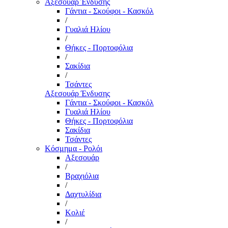
Αξεσουάρ Ένδυσης
Γάντια - Σκούφοι - Κασκόλ
/
Γυαλιά Ηλίου
/
Θήκες - Πορτοφόλια
/
Σακίδια
/
Τσάντες
Αξεσουάρ Ένδυσης
Γάντια - Σκούφοι - Κασκόλ
Γυαλιά Ηλίου
Θήκες - Πορτοφόλια
Σακίδια
Τσάντες
Κόσμημα - Ρολόι
Αξεσουάρ
/
Βραχιόλια
/
Δαχτυλίδια
/
Κολιέ
/