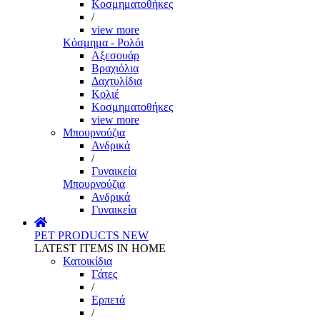
Κοσμηματοθήκες
/
view more
Κόσμημα - Ρολόι
Αξεσουάρ
Βραχιόλια
Δαχτυλίδια
Κολιέ
Κοσμηματοθήκες
view more
Μπουρνούζια
Ανδρικά
/
Γυναικεία
Μπουρνούζια
Ανδρικά
Γυναικεία
PET PRODUCTS
NEW
LATEST ITEMS IN HOME
Κατοικίδια
Γάτες
/
Ερπετά
/