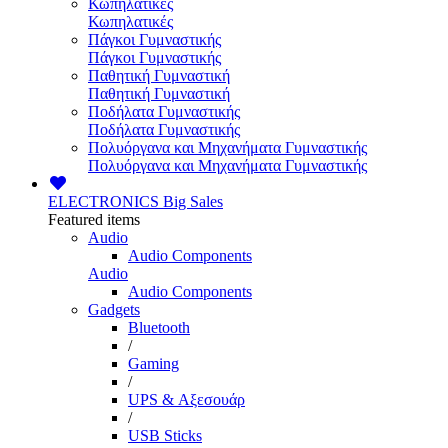
Κωπηλατικές
Κωπηλατικές
Πάγκοι Γυμναστικής
Πάγκοι Γυμναστικής
Παθητική Γυμναστική
Παθητική Γυμναστική
Ποδήλατα Γυμναστικής
Ποδήλατα Γυμναστικής
Πολυόργανα και Μηχανήματα Γυμναστικής
Πολυόργανα και Μηχανήματα Γυμναστικής
ELECTRONICS
Big Sales
Featured items
Audio
Audio Components
Audio
Audio Components
Gadgets
Bluetooth
/
Gaming
/
UPS & Αξεσουάρ
/
USB Sticks