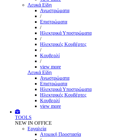
Λευκά Είδη
Ανωστρώματα
/
Επιστρώματα
/
Ηλεκτρικά Υποστρώματα
/
Ηλεκτρικές Κουβέρτες
/
Κουβερλί
/
view more
Λευκά Είδη
Ανωστρώματα
Επιστρώματα
Ηλεκτρικά Υποστρώματα
Ηλεκτρικές Κουβέρτες
Κουβερλί
view more
TOOLS
NEW IN OFFICE
Εργαλεία
Aτομική Προστασία
/