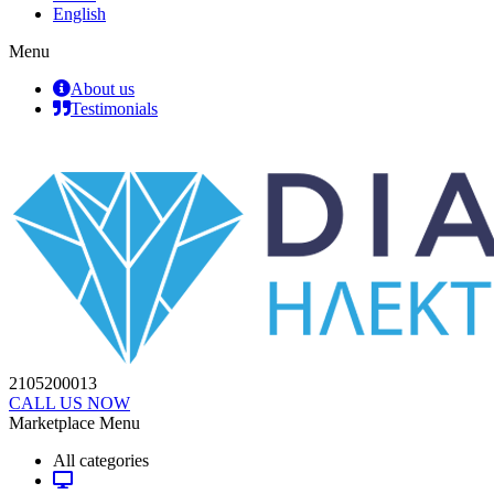
English
Menu
About us
Testimonials
2105200013
CALL US NOW
Marketplace Menu
All categories