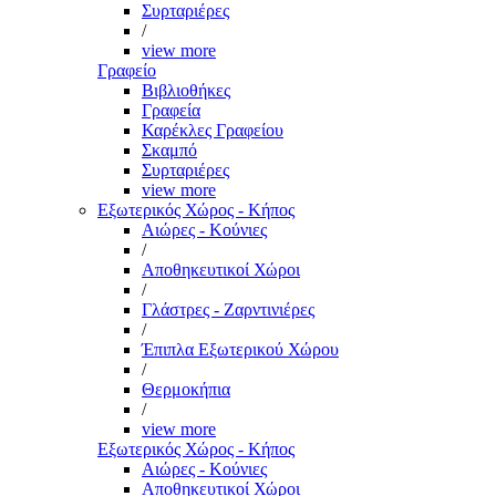
Συρταριέρες
/
view more
Γραφείο
Βιβλιοθήκες
Γραφεία
Καρέκλες Γραφείου
Σκαμπό
Συρταριέρες
view more
Εξωτερικός Χώρος - Κήπος
Αιώρες - Κούνιες
/
Αποθηκευτικοί Χώροι
/
Γλάστρες - Ζαρντινιέρες
/
Έπιπλα Εξωτερικού Χώρου
/
Θερμοκήπια
/
view more
Εξωτερικός Χώρος - Κήπος
Αιώρες - Κούνιες
Αποθηκευτικοί Χώροι