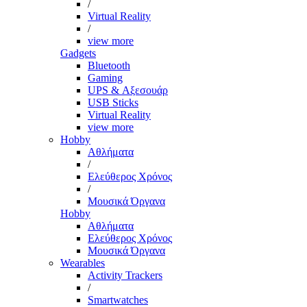
/
Virtual Reality
/
view more
Gadgets
Bluetooth
Gaming
UPS & Αξεσουάρ
USB Sticks
Virtual Reality
view more
Hobby
Αθλήματα
/
Ελεύθερος Χρόνος
/
Μουσικά Όργανα
Hobby
Αθλήματα
Ελεύθερος Χρόνος
Μουσικά Όργανα
Wearables
Activity Trackers
/
Smartwatches