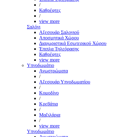
/
Καθρέφτες
/
view more
Σαλόνι
Αξεσουάρ Σαλονιού
Αποσμητικά Χώρου
Διαχωριστικά Εσωτερικού Χώρου
Έπιπλα Τηλεόρασης
Καθρέφτες
view more
Υπνοδωμάτιο
Ανωστρώματα
/
Αξεσουάρ Υπνοδωματίου
/
Κομοδίνο
/
Κρεβάτια
/
Μαξιλάρια
/
view more
Υπνοδωμάτιο
Ανωστρώματα