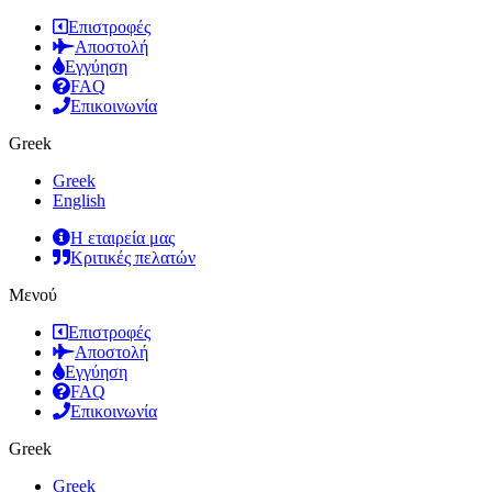
Επιστροφές
Αποστολή
Εγγύηση
FAQ
Επικοινωνία
Greek
Greek
English
Η εταιρεία μας
Κριτικές πελατών
Μενού
Επιστροφές
Αποστολή
Εγγύηση
FAQ
Επικοινωνία
Greek
Greek