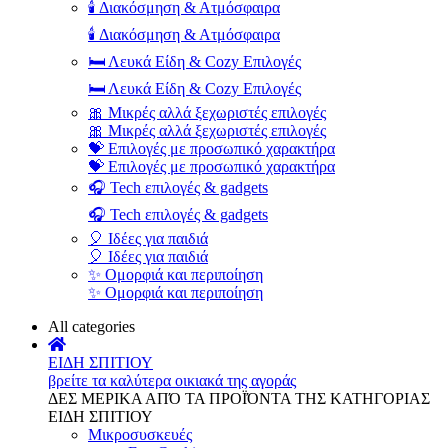
🕯️ Διακόσμηση & Ατμόσφαιρα
🕯️ Διακόσμηση & Ατμόσφαιρα
🛏️ Λευκά Είδη & Cozy Επιλογές
🛏️ Λευκά Είδη & Cozy Επιλογές
🎀 Μικρές αλλά ξεχωριστές επιλογές
🎀 Μικρές αλλά ξεχωριστές επιλογές
💝 Επιλογές με προσωπικό χαρακτήρα
💝 Επιλογές με προσωπικό χαρακτήρα
🎧 Tech επιλογές & gadgets
🎧 Tech επιλογές & gadgets
🎈 Ιδέες για παιδιά
🎈 Ιδέες για παιδιά
✨ Ομορφιά και περιποίηση
✨ Ομορφιά και περιποίηση
All categories
ΕΙΔΗ ΣΠΙΤΙΟΥ
βρείτε τα καλύτερα οικιακά της αγοράς
ΔΕΣ ΜΕΡΙΚΑ ΑΠΌ ΤΑ ΠΡΟΪΌΝΤΑ ΤΗΣ ΚΑΤΗΓΟΡΙΑΣ
ΕΙΔΗ ΣΠΙΤΙΟΥ
Μικροσυσκευές