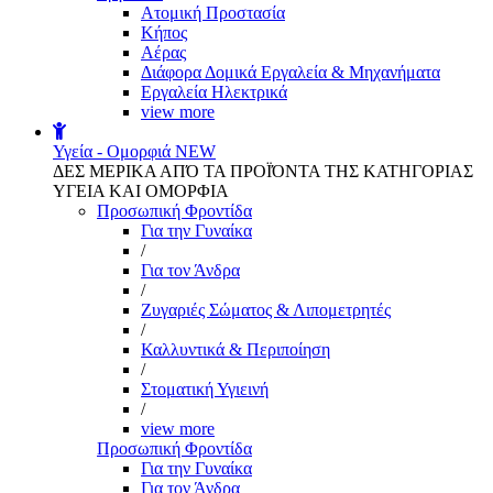
Aτομική Προστασία
Kήπος
Αέρας
Διάφορα Δομικά Εργαλεία & Μηχανήματα
Εργαλεία Ηλεκτρικά
view more
Υγεία - Ομορφιά
NEW
ΔΕΣ ΜΕΡΙΚΑ ΑΠΌ ΤΑ ΠΡΟΪΌΝΤΑ ΤΗΣ ΚΑΤΗΓΟΡΙΑΣ
ΥΓΕΙΑ ΚΑΙ ΟΜΟΡΦΙΑ
Προσωπική Φροντίδα
Για την Γυναίκα
/
Για τον Άνδρα
/
Ζυγαριές Σώματος & Λιπομετρητές
/
Καλλυντικά & Περιποίηση
/
Στοματική Υγιεινή
/
view more
Προσωπική Φροντίδα
Για την Γυναίκα
Για τον Άνδρα