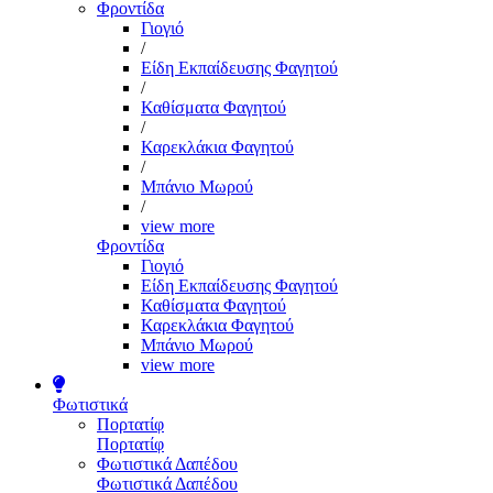
Φροντίδα
Γιογιό
/
Είδη Εκπαίδευσης Φαγητού
/
Καθίσματα Φαγητού
/
Καρεκλάκια Φαγητού
/
Μπάνιο Μωρού
/
view more
Φροντίδα
Γιογιό
Είδη Εκπαίδευσης Φαγητού
Καθίσματα Φαγητού
Καρεκλάκια Φαγητού
Μπάνιο Μωρού
view more
Φωτιστικά
Πορτατίφ
Πορτατίφ
Φωτιστικά Δαπέδου
Φωτιστικά Δαπέδου