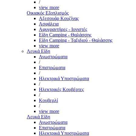
/
view more
Οικιακός Εξοπλισμός
Αξεσουάρ Κουζίνας
Ασφάλεια
Αφυγραντήρες - Ιονιστές
Είδη Camping - Θαλάσσης
Είδη Camping - Ταξιδιού - Θαλάσσης
view more
Λευκά Είδη
Ανωστρώματα
/
Επιστρώματα
/
Ηλεκτρικά Υποστρώματα
/
Ηλεκτρικές Κουβέρτες
/
Κουβερλί
/
view more
Λευκά Είδη
Ανωστρώματα
Επιστρώματα
Ηλεκτρικά Υποστρώματα