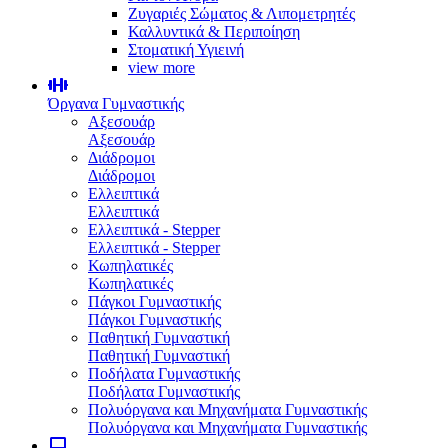
Ζυγαριές Σώματος & Λιπομετρητές
Καλλυντικά & Περιποίηση
Στοματική Υγιεινή
view more
Όργανα Γυμναστικής
Αξεσουάρ
Αξεσουάρ
Διάδρομοι
Διάδρομοι
Ελλειπτικά
Ελλειπτικά
Ελλειπτικά - Stepper
Ελλειπτικά - Stepper
Κωπηλατικές
Κωπηλατικές
Πάγκοι Γυμναστικής
Πάγκοι Γυμναστικής
Παθητική Γυμναστική
Παθητική Γυμναστική
Ποδήλατα Γυμναστικής
Ποδήλατα Γυμναστικής
Πολυόργανα και Μηχανήματα Γυμναστικής
Πολυόργανα και Μηχανήματα Γυμναστικής