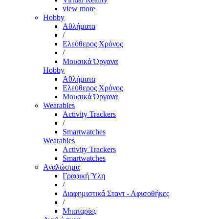
view more
Hobby
Αθλήματα
/
Ελεύθερος Χρόνος
/
Μουσικά Όργανα
Hobby
Αθλήματα
Ελεύθερος Χρόνος
Μουσικά Όργανα
Wearables
Activity Trackers
/
Smartwatches
Wearables
Activity Trackers
Smartwatches
Αναλώσιμα
Γραφική Ύλη
/
Διαφημιστικά Σταντ - Αφισοθήκες
/
Μπαταρίες