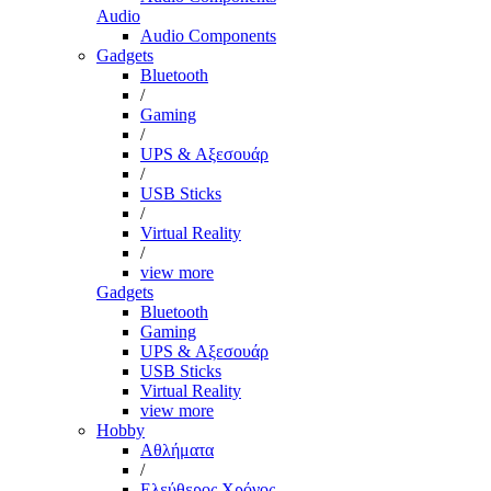
Audio
Audio Components
Gadgets
Bluetooth
/
Gaming
/
UPS & Αξεσουάρ
/
USB Sticks
/
Virtual Reality
/
view more
Gadgets
Bluetooth
Gaming
UPS & Αξεσουάρ
USB Sticks
Virtual Reality
view more
Hobby
Αθλήματα
/
Ελεύθερος Χρόνος