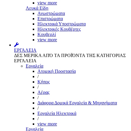
view more
Λευκά Είδη
Ανωστρώματα
Επιστρώματα
Ηλεκτρικά Υποστρώματα
Ηλεκτρικές Κουβέρτες
Κουβερλί
view more
ΕΡΓΑΛΕΙΑ
ΔΕΣ ΜΕΡΙΚΑ ΑΠΌ ΤΑ ΠΡΟΪΌΝΤΑ ΤΗΣ ΚΑΤΗΓΟΡΙΑΣ
ΕΡΓΑΛΕΙΑ
Εργαλεία
Aτομική Προστασία
/
Kήπος
/
Αέρας
/
Διάφορα Δομικά Εργαλεία & Μηχανήματα
/
Εργαλεία Ηλεκτρικά
/
view more
Εργαλεία