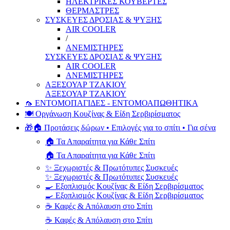
ΗΛΕΚΤΡΙΚΕΣ ΚΟΥΒΕΡΤΕΣ
ΘΕΡΜΑΣΤΡΕΣ
ΣΥΣΚΕΥΕΣ ΔΡΟΣΙΑΣ & ΨΥΞΗΣ
AIR COOLER
/
ΑΝΕΜΙΣΤΗΡΕΣ
ΣΥΣΚΕΥΕΣ ΔΡΟΣΙΑΣ & ΨΥΞΗΣ
AIR COOLER
ΑΝΕΜΙΣΤΗΡΕΣ
ΑΞΕΣΟΥΑΡ ΤΖΑΚΙΟΥ
ΑΞΕΣΟΥΑΡ ΤΖΑΚΙΟΥ
🦟 ΕΝΤΟΜΟΠΑΓΙΔΕΣ - ΕΝΤΟΜΟΑΠΩΘΗΤΙΚΑ
🍽️ Οργάνωση Κουζίνας & Είδη Σερβιρίσματος
🎁🏠 Προτάσεις δώρων • Επιλογές για το σπίτι • Για σένα
🏠 Τα Απαραίτητα για Κάθε Σπίτι
🏠 Τα Απαραίτητα για Κάθε Σπίτι
✨ Ξεχωριστές & Πρωτότυπες Συσκευές
✨ Ξεχωριστές & Πρωτότυπες Συσκευές
🍳 Εξοπλισμός Κουζίνας & Είδη Σερβιρίσματος
🍳 Εξοπλισμός Κουζίνας & Είδη Σερβιρίσματος
☕ Καφές & Απόλαυση στο Σπίτι
☕ Καφές & Απόλαυση στο Σπίτι