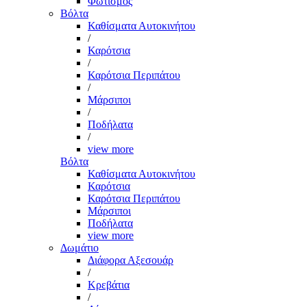
Φωτισμός
Βόλτα
Καθίσματα Αυτοκινήτου
/
Καρότσια
/
Καρότσια Περιπάτου
/
Μάρσιποι
/
Ποδήλατα
/
view more
Βόλτα
Καθίσματα Αυτοκινήτου
Καρότσια
Καρότσια Περιπάτου
Μάρσιποι
Ποδήλατα
view more
Δωμάτιο
Διάφορα Αξεσουάρ
/
Κρεβάτια
/