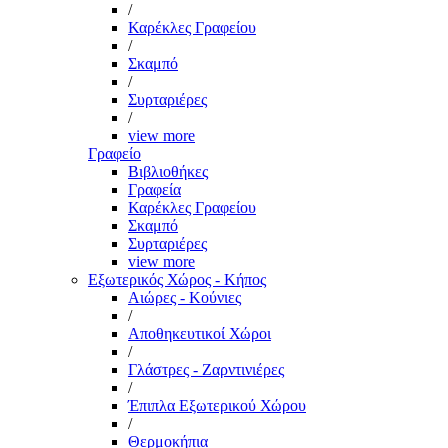
/
Καρέκλες Γραφείου
/
Σκαμπό
/
Συρταριέρες
/
view more
Γραφείο
Βιβλιοθήκες
Γραφεία
Καρέκλες Γραφείου
Σκαμπό
Συρταριέρες
view more
Εξωτερικός Χώρος - Κήπος
Αιώρες - Κούνιες
/
Αποθηκευτικοί Χώροι
/
Γλάστρες - Ζαρντινιέρες
/
Έπιπλα Εξωτερικού Χώρου
/
Θερμοκήπια