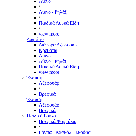
Λίκνο
/
Λίκνο - Ρηλάξ
/
Παιδικά Λευκά Είδη
/
view more
Δωμάτιο
Διάφορα Αξεσουάρ
Κρεβάτια
Λίκνο
Λίκνο - Ρηλάξ
Παιδικά Λευκά Είδη
view more
Ένδυση
Αξεσουάρ
/
Βρεφικά
Ένδυση
Αξεσουάρ
Βρεφικά
Παιδικά Ρούχα
Βρεφικά Φορμάκια
/
Γάντια - Κασκόλ - Σκούφοι