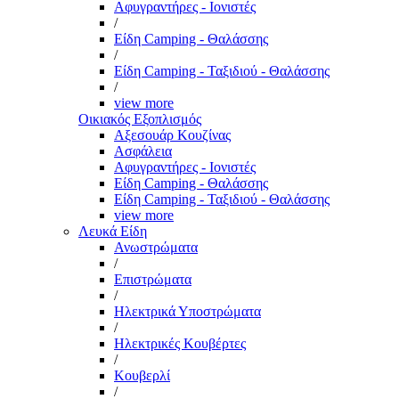
Αφυγραντήρες - Ιονιστές
/
Είδη Camping - Θαλάσσης
/
Είδη Camping - Ταξιδιού - Θαλάσσης
/
view more
Οικιακός Εξοπλισμός
Αξεσουάρ Κουζίνας
Ασφάλεια
Αφυγραντήρες - Ιονιστές
Είδη Camping - Θαλάσσης
Είδη Camping - Ταξιδιού - Θαλάσσης
view more
Λευκά Είδη
Ανωστρώματα
/
Επιστρώματα
/
Ηλεκτρικά Υποστρώματα
/
Ηλεκτρικές Κουβέρτες
/
Κουβερλί
/