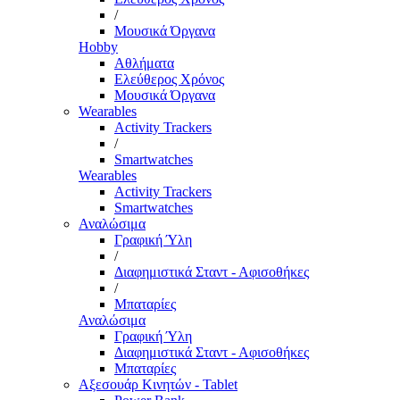
/
Μουσικά Όργανα
Hobby
Αθλήματα
Ελεύθερος Χρόνος
Μουσικά Όργανα
Wearables
Activity Trackers
/
Smartwatches
Wearables
Activity Trackers
Smartwatches
Αναλώσιμα
Γραφική Ύλη
/
Διαφημιστικά Σταντ - Αφισοθήκες
/
Μπαταρίες
Αναλώσιμα
Γραφική Ύλη
Διαφημιστικά Σταντ - Αφισοθήκες
Μπαταρίες
Αξεσουάρ Κινητών - Tablet