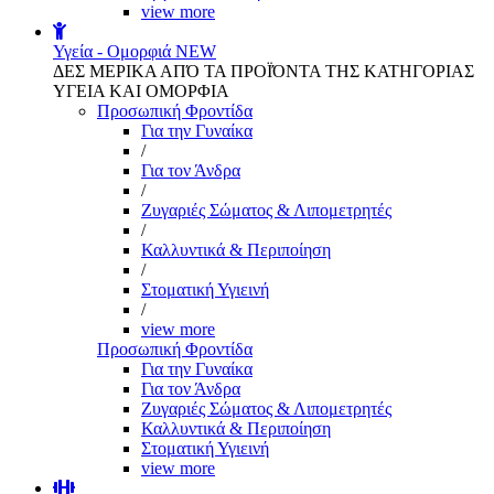
view more
Υγεία - Ομορφιά
NEW
ΔΕΣ ΜΕΡΙΚΑ ΑΠΌ ΤΑ ΠΡΟΪΌΝΤΑ ΤΗΣ ΚΑΤΗΓΟΡΙΑΣ
ΥΓΕΙΑ ΚΑΙ ΟΜΟΡΦΙΑ
Προσωπική Φροντίδα
Για την Γυναίκα
/
Για τον Άνδρα
/
Ζυγαριές Σώματος & Λιπομετρητές
/
Καλλυντικά & Περιποίηση
/
Στοματική Υγιεινή
/
view more
Προσωπική Φροντίδα
Για την Γυναίκα
Για τον Άνδρα
Ζυγαριές Σώματος & Λιπομετρητές
Καλλυντικά & Περιποίηση
Στοματική Υγιεινή
view more