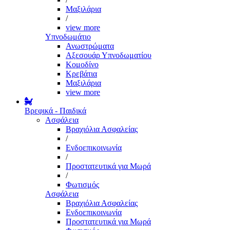
Μαξιλάρια
/
view more
Υπνοδωμάτιο
Ανωστρώματα
Αξεσουάρ Υπνοδωματίου
Κομοδίνο
Κρεβάτια
Μαξιλάρια
view more
Βρεφικά - Παιδικά
Ασφάλεια
Βραχιόλια Ασφαλείας
/
Ενδοεπικοινωνία
/
Προστατευτικά για Μωρά
/
Φωτισμός
Ασφάλεια
Βραχιόλια Ασφαλείας
Ενδοεπικοινωνία
Προστατευτικά για Μωρά