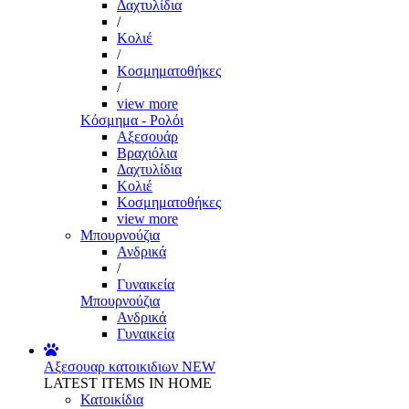
Δαχτυλίδια
/
Κολιέ
/
Κοσμηματοθήκες
/
view more
Κόσμημα - Ρολόι
Αξεσουάρ
Βραχιόλια
Δαχτυλίδια
Κολιέ
Κοσμηματοθήκες
view more
Μπουρνούζια
Ανδρικά
/
Γυναικεία
Μπουρνούζια
Ανδρικά
Γυναικεία
Αξεσουαρ κατοικιδιων
NEW
LATEST ITEMS IN HOME
Κατοικίδια