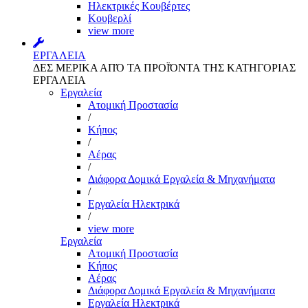
Ηλεκτρικές Κουβέρτες
Κουβερλί
view more
ΕΡΓΑΛΕΙΑ
ΔΕΣ ΜΕΡΙΚΑ ΑΠΌ ΤΑ ΠΡΟΪΌΝΤΑ ΤΗΣ ΚΑΤΗΓΟΡΙΑΣ
ΕΡΓΑΛΕΙΑ
Εργαλεία
Aτομική Προστασία
/
Kήπος
/
Αέρας
/
Διάφορα Δομικά Εργαλεία & Μηχανήματα
/
Εργαλεία Ηλεκτρικά
/
view more
Εργαλεία
Aτομική Προστασία
Kήπος
Αέρας
Διάφορα Δομικά Εργαλεία & Μηχανήματα
Εργαλεία Ηλεκτρικά