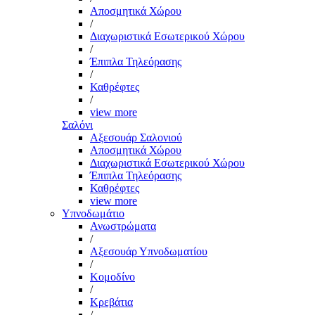
Αποσμητικά Χώρου
/
Διαχωριστικά Εσωτερικού Χώρου
/
Έπιπλα Τηλεόρασης
/
Καθρέφτες
/
view more
Σαλόνι
Αξεσουάρ Σαλονιού
Αποσμητικά Χώρου
Διαχωριστικά Εσωτερικού Χώρου
Έπιπλα Τηλεόρασης
Καθρέφτες
view more
Υπνοδωμάτιο
Ανωστρώματα
/
Αξεσουάρ Υπνοδωματίου
/
Κομοδίνο
/
Κρεβάτια
/