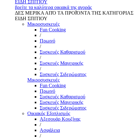
ΕΙΔΗ ΣΠΙΤΙΟΥ
βρείτε τα καλύτερα οικιακά της αγοράς
ΔΕΣ ΜΕΡΙΚΑ ΑΠΌ ΤΑ ΠΡΟΪΌΝΤΑ ΤΗΣ ΚΑΤΗΓΟΡΙΑΣ
ΕΙΔΗ ΣΠΙΤΙΟΥ
Μικροσυσκευές
Fun Cooking
/
Πρωινό
/
Συσκευές Καθαρισμού
/
Συσκευές Μαγειρικής
/
Συσκευές Σιδερώματος
Μικροσυσκευές
Fun Cooking
Πρωινό
Συσκευές Καθαρισμού
Συσκευές Μαγειρικής
Συσκευές Σιδερώματος
Οικιακός Εξοπλισμός
Αξεσουάρ Κουζίνας
/
Ασφάλεια
/