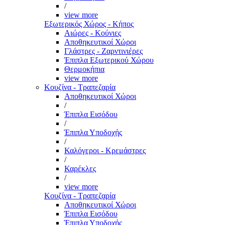
/
view more
Εξωτερικός Χώρος - Κήπος
Αιώρες - Κούνιες
Αποθηκευτικοί Χώροι
Γλάστρες - Ζαρντινιέρες
Έπιπλα Εξωτερικού Χώρου
Θερμοκήπια
view more
Κουζίνα - Τραπεζαρία
Αποθηκευτικοί Χώροι
/
Έπιπλα Εισόδου
/
Έπιπλα Υποδοχής
/
Καλόγεροι - Κρεμάστρες
/
Καρέκλες
/
view more
Κουζίνα - Τραπεζαρία
Αποθηκευτικοί Χώροι
Έπιπλα Εισόδου
Έπιπλα Υποδοχής