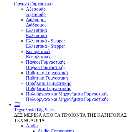
Όργανα Γυμναστικής
Αξεσουάρ
Αξεσουάρ
Διάδρομοι
Διάδρομοι
Ελλειπτικά
Ελλειπτικά
Ελλειπτικά - Stepper
Ελλειπτικά - Stepper
Κωπηλατικές
Κωπηλατικές
Πάγκοι Γυμναστικής
Πάγκοι Γυμναστικής
Παθητική Γυμναστική
Παθητική Γυμναστική
Ποδήλατα Γυμναστικής
Ποδήλατα Γυμναστικής
Πολυόργανα και Μηχανήματα Γυμναστικής
Πολυόργανα και Μηχανήματα Γυμναστικής
Τεχνολογία
Big Sales
ΔΕΣ ΜΕΡΙΚΑ ΑΠΌ ΤΑ ΠΡΟΪΌΝΤΑ ΤΗΣ ΚΑΤΗΓΟΡΙΑΣ
ΤΕΧΝΟΛΟΓΙΑ
Audio
Audio Components