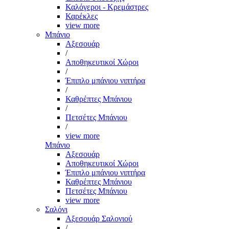
Καλόγεροι - Κρεμάστρες
Καρέκλες
view more
Μπάνιο
Αξεσουάρ
/
Αποθηκευτικοί Χώροι
/
Έπιπλο μπάνιου νιπτήρα
/
Καθρέπτες Μπάνιου
/
Πετσέτες Μπάνιου
/
view more
Μπάνιο
Αξεσουάρ
Αποθηκευτικοί Χώροι
Έπιπλο μπάνιου νιπτήρα
Καθρέπτες Μπάνιου
Πετσέτες Μπάνιου
view more
Σαλόνι
Αξεσουάρ Σαλονιού
/