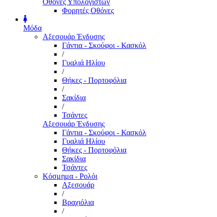
Οθόνες Υπολογιστών
Φορητές Οθόνες
Μόδα
Αξεσουάρ Ένδυσης
Γάντια - Σκούφοι - Κασκόλ
/
Γυαλιά Ηλίου
/
Θήκες - Πορτοφόλια
/
Σακίδια
/
Τσάντες
Αξεσουάρ Ένδυσης
Γάντια - Σκούφοι - Κασκόλ
Γυαλιά Ηλίου
Θήκες - Πορτοφόλια
Σακίδια
Τσάντες
Κόσμημα - Ρολόι
Αξεσουάρ
/
Βραχιόλια
/