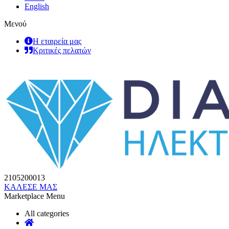
English
Μενού
Η εταιρεία μας
Κριτικές πελατών
2105200013
ΚΑΛΕΣΕ ΜΑΣ
Marketplace Menu
All categories