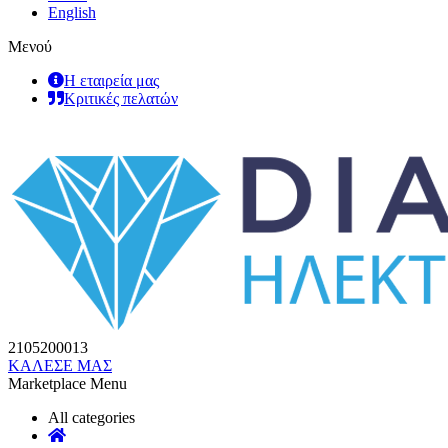
English
Μενού
Η εταιρεία μας
Κριτικές πελατών
2105200013
ΚΑΛΕΣΕ ΜΑΣ
Marketplace Menu
All categories