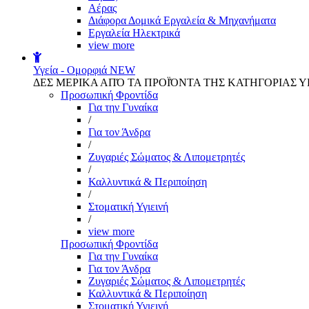
Αέρας
Διάφορα Δομικά Εργαλεία & Μηχανήματα
Εργαλεία Ηλεκτρικά
view more
Υγεία - Ομορφιά
NEW
ΔΕΣ ΜΕΡΙΚΑ ΑΠΌ ΤΑ ΠΡΟΪΌΝΤΑ ΤΗΣ ΚΑΤΗΓΟΡΙΑΣ Υ
Προσωπική Φροντίδα
Για την Γυναίκα
/
Για τον Άνδρα
/
Ζυγαριές Σώματος & Λιπομετρητές
/
Καλλυντικά & Περιποίηση
/
Στοματική Υγιεινή
/
view more
Προσωπική Φροντίδα
Για την Γυναίκα
Για τον Άνδρα
Ζυγαριές Σώματος & Λιπομετρητές
Καλλυντικά & Περιποίηση
Στοματική Υγιεινή