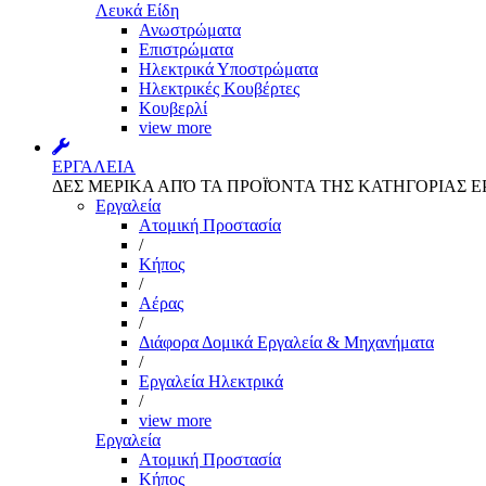
Λευκά Είδη
Ανωστρώματα
Επιστρώματα
Ηλεκτρικά Υποστρώματα
Ηλεκτρικές Κουβέρτες
Κουβερλί
view more
ΕΡΓΑΛΕΙΑ
ΔΕΣ ΜΕΡΙΚΑ ΑΠΌ ΤΑ ΠΡΟΪΌΝΤΑ ΤΗΣ ΚΑΤΗΓΟΡΙΑΣ Ε
Εργαλεία
Aτομική Προστασία
/
Kήπος
/
Αέρας
/
Διάφορα Δομικά Εργαλεία & Μηχανήματα
/
Εργαλεία Ηλεκτρικά
/
view more
Εργαλεία
Aτομική Προστασία
Kήπος