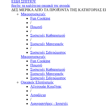
ΕΙΔΗ ΣΠΙΤΙΟΥ
βρείτε τα καλύτερα οικιακά της αγοράς
ΔΕΣ ΜΕΡΙΚΑ ΑΠΌ ΤΑ ΠΡΟΪΌΝΤΑ ΤΗΣ ΚΑΤΗΓΟΡΙΑΣ Ε
Μικροσυσκευές
Fun Cooking
/
Πρωινό
/
Συσκευές Καθαρισμού
/
Συσκευές Μαγειρικής
/
Συσκευές Σιδερώματος
Μικροσυσκευές
Fun Cooking
Πρωινό
Συσκευές Καθαρισμού
Συσκευές Μαγειρικής
Συσκευές Σιδερώματος
Οικιακός Εξοπλισμός
Αξεσουάρ Κουζίνας
/
Ασφάλεια
/
Αφυγραντήρες - Ιονιστές