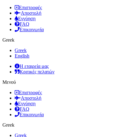
Επιστροφές
Αποστολή
Εγγύηση
FAQ
Επικοινωνία
Greek
Greek
English
Η εταιρεία μας
Κριτικές πελατών
Μενού
Επιστροφές
Αποστολή
Εγγύηση
FAQ
Επικοινωνία
Greek
Greek