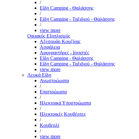
/
Είδη Camping - Θαλάσσης
/
Είδη Camping - Ταξιδιού - Θαλάσσης
/
view more
Οικιακός Εξοπλισμός
Αξεσουάρ Κουζίνας
Ασφάλεια
Αφυγραντήρες - Ιονιστές
Είδη Camping - Θαλάσσης
Είδη Camping - Ταξιδιού - Θαλάσσης
view more
Λευκά Είδη
Ανωστρώματα
/
Επιστρώματα
/
Ηλεκτρικά Υποστρώματα
/
Ηλεκτρικές Κουβέρτες
/
Κουβερλί
/
view more