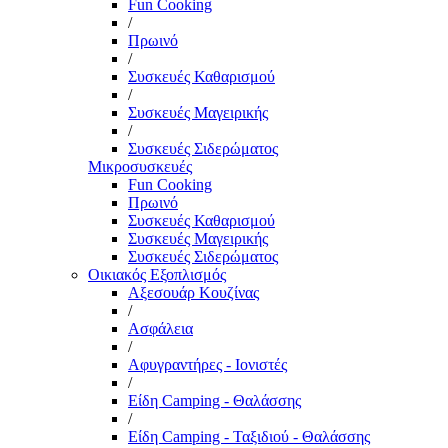
Fun Cooking
/
Πρωινό
/
Συσκευές Καθαρισμού
/
Συσκευές Μαγειρικής
/
Συσκευές Σιδερώματος
Μικροσυσκευές
Fun Cooking
Πρωινό
Συσκευές Καθαρισμού
Συσκευές Μαγειρικής
Συσκευές Σιδερώματος
Οικιακός Εξοπλισμός
Αξεσουάρ Κουζίνας
/
Ασφάλεια
/
Αφυγραντήρες - Ιονιστές
/
Είδη Camping - Θαλάσσης
/
Είδη Camping - Ταξιδιού - Θαλάσσης