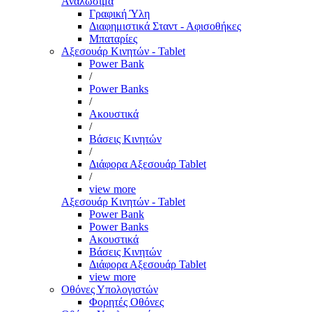
Αναλώσιμα
Γραφική Ύλη
Διαφημιστικά Σταντ - Αφισοθήκες
Μπαταρίες
Αξεσουάρ Κινητών - Tablet
Power Bank
/
Power Banks
/
Ακουστικά
/
Βάσεις Κινητών
/
Διάφορα Αξεσουάρ Tablet
/
view more
Αξεσουάρ Κινητών - Tablet
Power Bank
Power Banks
Ακουστικά
Βάσεις Κινητών
Διάφορα Αξεσουάρ Tablet
view more
Οθόνες Υπολογιστών
Φορητές Οθόνες