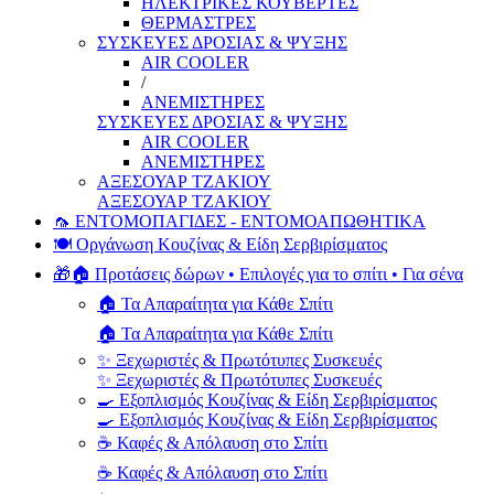
ΗΛΕΚΤΡΙΚΕΣ ΚΟΥΒΕΡΤΕΣ
ΘΕΡΜΑΣΤΡΕΣ
ΣΥΣΚΕΥΕΣ ΔΡΟΣΙΑΣ & ΨΥΞΗΣ
AIR COOLER
/
ΑΝΕΜΙΣΤΗΡΕΣ
ΣΥΣΚΕΥΕΣ ΔΡΟΣΙΑΣ & ΨΥΞΗΣ
AIR COOLER
ΑΝΕΜΙΣΤΗΡΕΣ
ΑΞΕΣΟΥΑΡ ΤΖΑΚΙΟΥ
ΑΞΕΣΟΥΑΡ ΤΖΑΚΙΟΥ
🦟 ΕΝΤΟΜΟΠΑΓΙΔΕΣ - ΕΝΤΟΜΟΑΠΩΘΗΤΙΚΑ
🍽️ Οργάνωση Κουζίνας & Είδη Σερβιρίσματος
🎁🏠 Προτάσεις δώρων • Επιλογές για το σπίτι • Για σένα
🏠 Τα Απαραίτητα για Κάθε Σπίτι
🏠 Τα Απαραίτητα για Κάθε Σπίτι
✨ Ξεχωριστές & Πρωτότυπες Συσκευές
✨ Ξεχωριστές & Πρωτότυπες Συσκευές
🍳 Εξοπλισμός Κουζίνας & Είδη Σερβιρίσματος
🍳 Εξοπλισμός Κουζίνας & Είδη Σερβιρίσματος
☕ Καφές & Απόλαυση στο Σπίτι
☕ Καφές & Απόλαυση στο Σπίτι