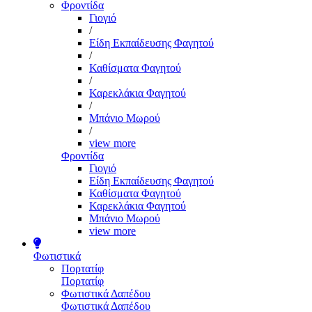
Φροντίδα
Γιογιό
/
Είδη Εκπαίδευσης Φαγητού
/
Καθίσματα Φαγητού
/
Καρεκλάκια Φαγητού
/
Μπάνιο Μωρού
/
view more
Φροντίδα
Γιογιό
Είδη Εκπαίδευσης Φαγητού
Καθίσματα Φαγητού
Καρεκλάκια Φαγητού
Μπάνιο Μωρού
view more
Φωτιστικά
Πορτατίφ
Πορτατίφ
Φωτιστικά Δαπέδου
Φωτιστικά Δαπέδου