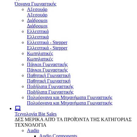
Όργανα Γυμναστικής
Αξεσουάρ
Αξεσουάρ
Διάδρομοι
Διάδρομοι
Ελλειπτικά
Ελλειπτικά
Ελλειπτικά - Stepper
Ελλειπτικά - Stepper
Κωπηλατικές
Κωπηλατικές
Πάγκοι Γυμναστικής
Πάγκοι Γυμναστικής
Παθητική Γυμναστική
Παθητική Γυμναστική
Ποδήλατα Γυμναστικής
Ποδήλατα Γυμναστικής
Πολυόργανα και Μηχανήματα Γυμναστικής
Πολυόργανα και Μηχανήματα Γυμναστικής
Τεχνολογία
Big Sales
ΔΕΣ ΜΕΡΙΚΑ ΑΠΌ ΤΑ ΠΡΟΪΌΝΤΑ ΤΗΣ ΚΑΤΗΓΟΡΙΑΣ
ΤΕΧΝΟΛΟΓΙΑ
Audio
Audio Components