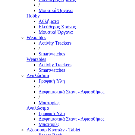
/
Μουσικά Όργανα
Hobby
Αθλήματα
Ελεύθερος Χρόνος
Μουσικά Όργανα
Wearables
Activity Trackers
/
Smartwatches
Wearables
Activity Trackers
Smartwatches
Αναλώσιμα
Γραφική Ύλη
/
Διαφημιστικά Σταντ - Αφισοθήκες
/
Μπαταρίες
Αναλώσιμα
Γραφική Ύλη
Διαφημιστικά Σταντ - Αφισοθήκες
Μπαταρίες
Αξεσουάρ Κινητών - Tablet