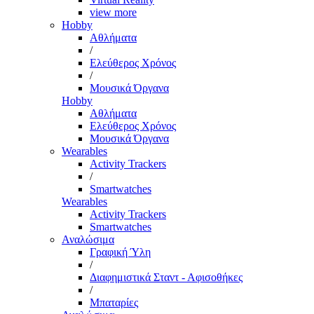
view more
Hobby
Αθλήματα
/
Ελεύθερος Χρόνος
/
Μουσικά Όργανα
Hobby
Αθλήματα
Ελεύθερος Χρόνος
Μουσικά Όργανα
Wearables
Activity Trackers
/
Smartwatches
Wearables
Activity Trackers
Smartwatches
Αναλώσιμα
Γραφική Ύλη
/
Διαφημιστικά Σταντ - Αφισοθήκες
/
Μπαταρίες