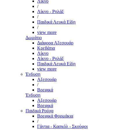
Λίκνο
/
Λίκνο - Ρηλάξ
/
Παιδικά Λευκά Είδη
/
view more
Δωμάτιο
Διάφορα Αξεσουάρ
Κρεβάτια
Λίκνο
Λίκνο - Ρηλάξ
Παιδικά Λευκά Είδη
view more
Ένδυση
Αξεσουάρ
/
Βρεφικά
Ένδυση
Αξεσουάρ
Βρεφικά
Παιδικά Ρούχα
Βρεφικά Φορμάκια
/
Γάντια - Κασκόλ - Σκούφοι