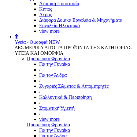
Aτομική Προστασία
Kήπος
Αέρας
Διάφορα Δομικά Εργαλεία & Μηχανήματα
Εργαλεία Ηλεκτρικά
view more
Υγεία - Ομορφιά
NEW
ΔΕΣ ΜΕΡΙΚΑ ΑΠΌ ΤΑ ΠΡΟΪΌΝΤΑ ΤΗΣ ΚΑΤΗΓΟΡΙΑΣ
ΥΓΕΙΑ ΚΑΙ ΟΜΟΡΦΙΑ
Προσωπική Φροντίδα
Για την Γυναίκα
/
Για τον Άνδρα
/
Ζυγαριές Σώματος & Λιπομετρητές
/
Καλλυντικά & Περιποίηση
/
Στοματική Υγιεινή
/
view more
Προσωπική Φροντίδα
Για την Γυναίκα
Για τον Άνδρα