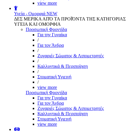
view more
Υγεία - Ομορφιά
NEW
ΔΕΣ ΜΕΡΙΚΑ ΑΠΌ ΤΑ ΠΡΟΪΌΝΤΑ ΤΗΣ ΚΑΤΗΓΟΡΙΑΣ
ΥΓΕΙΑ ΚΑΙ ΟΜΟΡΦΙΑ
Προσωπική Φροντίδα
Για την Γυναίκα
/
Για τον Άνδρα
/
Ζυγαριές Σώματος & Λιπομετρητές
/
Καλλυντικά & Περιποίηση
/
Στοματική Υγιεινή
/
view more
Προσωπική Φροντίδα
Για την Γυναίκα
Για τον Άνδρα
Ζυγαριές Σώματος & Λιπομετρητές
Καλλυντικά & Περιποίηση
Στοματική Υγιεινή
view more