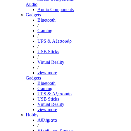
Audio
Audio Components
Gadgets
Bluetooth
/
Gaming
/
UPS & Αξεσουάρ
/
USB Sticks
/
Virtual Reality
/
view more
Gadgets
Bluetooth
Gaming
UPS & Αξεσουάρ
USB Sticks
Virtual Reality
view more
Hobby
Αθλήματα
/
Ελεύθερος Χρόνος