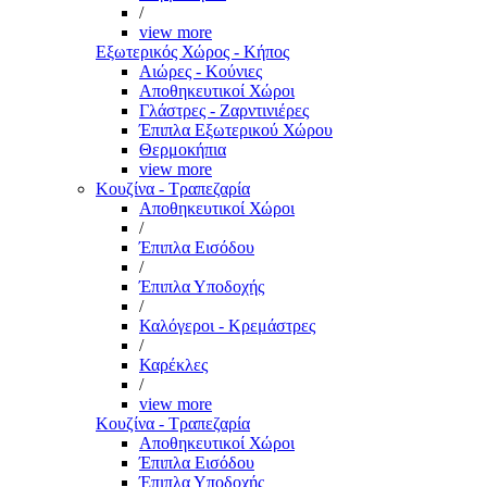
/
view more
Εξωτερικός Χώρος - Κήπος
Αιώρες - Κούνιες
Αποθηκευτικοί Χώροι
Γλάστρες - Ζαρντινιέρες
Έπιπλα Εξωτερικού Χώρου
Θερμοκήπια
view more
Κουζίνα - Τραπεζαρία
Αποθηκευτικοί Χώροι
/
Έπιπλα Εισόδου
/
Έπιπλα Υποδοχής
/
Καλόγεροι - Κρεμάστρες
/
Καρέκλες
/
view more
Κουζίνα - Τραπεζαρία
Αποθηκευτικοί Χώροι
Έπιπλα Εισόδου
Έπιπλα Υποδοχής