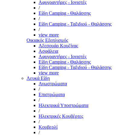
Αφυγραντήρες - Ιονιστές
/
Είδη Camping - Θαλάσσης
/
Είδη Camping - Ταξιδιού - Θαλάσσης
/
view more
Οικιακός Εξοπλισμός
Αξεσουάρ Κουζίνας
Ασφάλεια
Αφυγραντήρες - Ιονιστές
Είδη Camping - Θαλάσσης
Είδη Camping - Ταξιδιού - Θαλάσσης
view more
Λευκά Είδη
Ανωστρώματα
/
Επιστρώματα
/
Ηλεκτρικά Υποστρώματα
/
Ηλεκτρικές Κουβέρτες
/
Κουβερλί
/