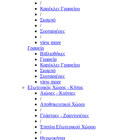
/
Καρέκλες Γραφείου
/
Σκαμπό
/
Συρταριέρες
/
view more
Γραφείο
Βιβλιοθήκες
Γραφεία
Καρέκλες Γραφείου
Σκαμπό
Συρταριέρες
view more
Εξωτερικός Χώρος - Κήπος
Αιώρες - Κούνιες
/
Αποθηκευτικοί Χώροι
/
Γλάστρες - Ζαρντινιέρες
/
Έπιπλα Εξωτερικού Χώρου
/
Θερμοκήπια