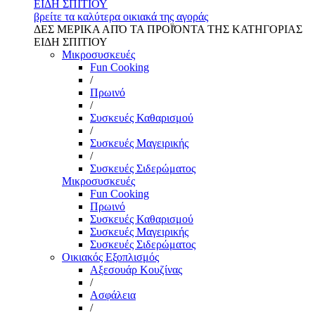
ΕΙΔΗ ΣΠΙΤΙΟΥ
βρείτε τα καλύτερα οικιακά της αγοράς
ΔΕΣ ΜΕΡΙΚΑ ΑΠΌ ΤΑ ΠΡΟΪΌΝΤΑ ΤΗΣ ΚΑΤΗΓΟΡΙΑΣ
ΕΙΔΗ ΣΠΙΤΙΟΥ
Μικροσυσκευές
Fun Cooking
/
Πρωινό
/
Συσκευές Καθαρισμού
/
Συσκευές Μαγειρικής
/
Συσκευές Σιδερώματος
Μικροσυσκευές
Fun Cooking
Πρωινό
Συσκευές Καθαρισμού
Συσκευές Μαγειρικής
Συσκευές Σιδερώματος
Οικιακός Εξοπλισμός
Αξεσουάρ Κουζίνας
/
Ασφάλεια
/