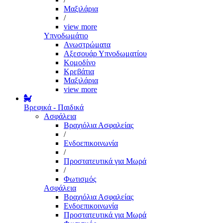
Μαξιλάρια
/
view more
Υπνοδωμάτιο
Ανωστρώματα
Αξεσουάρ Υπνοδωματίου
Κομοδίνο
Κρεβάτια
Μαξιλάρια
view more
Βρεφικά - Παιδικά
Ασφάλεια
Βραχιόλια Ασφαλείας
/
Ενδοεπικοινωνία
/
Προστατευτικά για Μωρά
/
Φωτισμός
Ασφάλεια
Βραχιόλια Ασφαλείας
Ενδοεπικοινωνία
Προστατευτικά για Μωρά