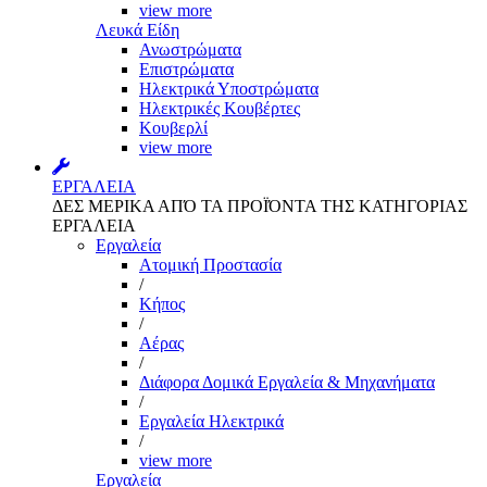
view more
Λευκά Είδη
Ανωστρώματα
Επιστρώματα
Ηλεκτρικά Υποστρώματα
Ηλεκτρικές Κουβέρτες
Κουβερλί
view more
ΕΡΓΑΛΕΙΑ
ΔΕΣ ΜΕΡΙΚΑ ΑΠΌ ΤΑ ΠΡΟΪΌΝΤΑ ΤΗΣ ΚΑΤΗΓΟΡΙΑΣ
ΕΡΓΑΛΕΙΑ
Εργαλεία
Aτομική Προστασία
/
Kήπος
/
Αέρας
/
Διάφορα Δομικά Εργαλεία & Μηχανήματα
/
Εργαλεία Ηλεκτρικά
/
view more
Εργαλεία