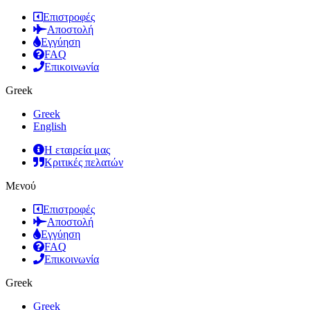
Επιστροφές
Αποστολή
Εγγύηση
FAQ
Επικοινωνία
Greek
Greek
English
Η εταιρεία μας
Κριτικές πελατών
Μενού
Επιστροφές
Αποστολή
Εγγύηση
FAQ
Επικοινωνία
Greek
Greek