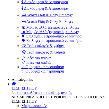
🕯️ Διακόσμηση & Ατμόσφαιρα
🕯️ Διακόσμηση & Ατμόσφαιρα
🛏️ Λευκά Είδη & Cozy Επιλογές
🛏️ Λευκά Είδη & Cozy Επιλογές
🎀 Μικρές αλλά ξεχωριστές επιλογές
🎀 Μικρές αλλά ξεχωριστές επιλογές
💝 Επιλογές με προσωπικό χαρακτήρα
💝 Επιλογές με προσωπικό χαρακτήρα
🎧 Tech επιλογές & gadgets
🎧 Tech επιλογές & gadgets
🎈 Ιδέες για παιδιά
🎈 Ιδέες για παιδιά
✨ Ομορφιά και περιποίηση
✨ Ομορφιά και περιποίηση
All categories
ΕΙΔΗ ΣΠΙΤΙΟΥ
βρείτε τα καλύτερα οικιακά της αγοράς
ΔΕΣ ΜΕΡΙΚΑ ΑΠΌ ΤΑ ΠΡΟΪΌΝΤΑ ΤΗΣ ΚΑΤΗΓΟΡΙΑΣ
ΕΙΔΗ ΣΠΙΤΙΟΥ
Μικροσυσκευές