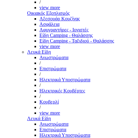
/
view more
Οικιακός Εξοπλισμός
Αξεσουάρ Κουζίνας
Ασφάλεια
Αφυγραντήρες - Ιονιστές
Είδη Camping - Θαλάσσης
Είδη Camping - Ταξιδιού - Θαλάσσης
view more
Λευκά Είδη
Ανωστρώματα
/
Επιστρώματα
/
Ηλεκτρικά Υποστρώματα
/
Ηλεκτρικές Κουβέρτες
/
Κουβερλί
/
view more
Λευκά Είδη
Ανωστρώματα
Επιστρώματα
Ηλεκτρικά Υποστρώματα