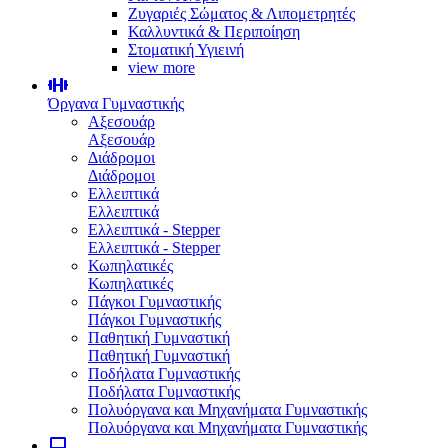
Ζυγαριές Σώματος & Λιπομετρητές
Καλλυντικά & Περιποίηση
Στοματική Υγιεινή
view more
Όργανα Γυμναστικής
Αξεσουάρ
Αξεσουάρ
Διάδρομοι
Διάδρομοι
Ελλειπτικά
Ελλειπτικά
Ελλειπτικά - Stepper
Ελλειπτικά - Stepper
Κωπηλατικές
Κωπηλατικές
Πάγκοι Γυμναστικής
Πάγκοι Γυμναστικής
Παθητική Γυμναστική
Παθητική Γυμναστική
Ποδήλατα Γυμναστικής
Ποδήλατα Γυμναστικής
Πολυόργανα και Μηχανήματα Γυμναστικής
Πολυόργανα και Μηχανήματα Γυμναστικής