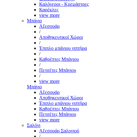
Καλόγεροι - Κρεμάστρες
Καρέκλες
view more
Μπάνιο
Αξεσουάρ
/
Αποθηκευτικοί Χώροι
/
Έπιπλο μπάνιου νιπτήρα
/
Καθρέπτες Μπάνιου
/
Πετσέτες Μπάνιου
/
view more
Μπάνιο
Αξεσουάρ
Αποθηκευτικοί Χώροι
Έπιπλο μπάνιου νιπτήρα
Καθρέπτες Μπάνιου
Πετσέτες Μπάνιου
view more
Σαλόνι
Αξεσουάρ Σαλονιού
/