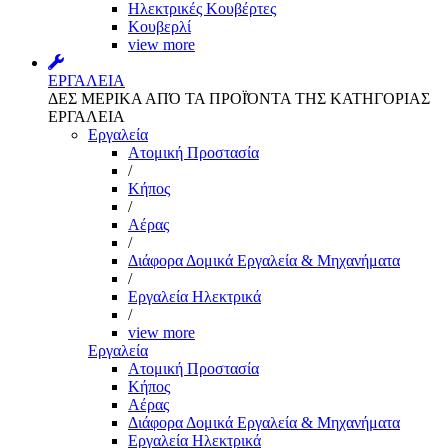
Ηλεκτρικές Κουβέρτες
Κουβερλί
view more
ΕΡΓΑΛΕΙΑ
ΔΕΣ ΜΕΡΙΚΑ ΑΠΌ ΤΑ ΠΡΟΪΌΝΤΑ ΤΗΣ ΚΑΤΗΓΟΡΙΑΣ
ΕΡΓΑΛΕΙΑ
Εργαλεία
Aτομική Προστασία
/
Kήπος
/
Αέρας
/
Διάφορα Δομικά Εργαλεία & Μηχανήματα
/
Εργαλεία Ηλεκτρικά
/
view more
Εργαλεία
Aτομική Προστασία
Kήπος
Αέρας
Διάφορα Δομικά Εργαλεία & Μηχανήματα
Εργαλεία Ηλεκτρικά