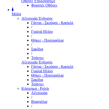
Οθόνες Υπολογιστών
Φορητές Οθόνες
Μόδα
Αξεσουάρ Ένδυσης
Γάντια - Σκούφοι - Κασκόλ
/
Γυαλιά Ηλίου
/
Θήκες - Πορτοφόλια
/
Σακίδια
/
Τσάντες
Αξεσουάρ Ένδυσης
Γάντια - Σκούφοι - Κασκόλ
Γυαλιά Ηλίου
Θήκες - Πορτοφόλια
Σακίδια
Τσάντες
Κόσμημα - Ρολόι
Αξεσουάρ
/
Βραχιόλια
/