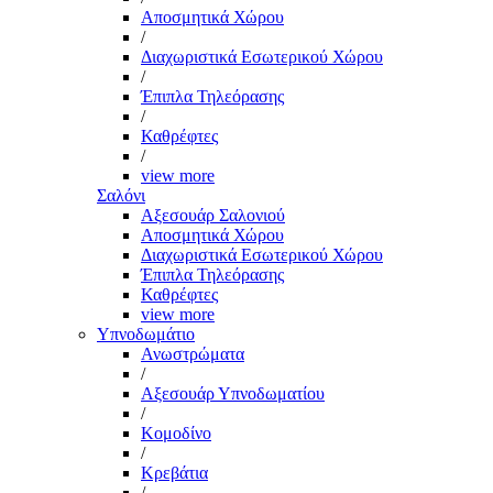
Αποσμητικά Χώρου
/
Διαχωριστικά Εσωτερικού Χώρου
/
Έπιπλα Τηλεόρασης
/
Καθρέφτες
/
view more
Σαλόνι
Αξεσουάρ Σαλονιού
Αποσμητικά Χώρου
Διαχωριστικά Εσωτερικού Χώρου
Έπιπλα Τηλεόρασης
Καθρέφτες
view more
Υπνοδωμάτιο
Ανωστρώματα
/
Αξεσουάρ Υπνοδωματίου
/
Κομοδίνο
/
Κρεβάτια
/