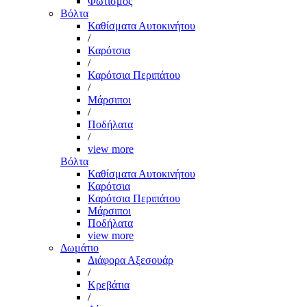
Φωτισμός
Βόλτα
Καθίσματα Αυτοκινήτου
/
Καρότσια
/
Καρότσια Περιπάτου
/
Μάρσιποι
/
Ποδήλατα
/
view more
Βόλτα
Καθίσματα Αυτοκινήτου
Καρότσια
Καρότσια Περιπάτου
Μάρσιποι
Ποδήλατα
view more
Δωμάτιο
Διάφορα Αξεσουάρ
/
Κρεβάτια
/