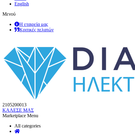
English
Μενού
Η εταιρεία μας
Κριτικές πελατών
2105200013
ΚΑΛΕΣΕ ΜΑΣ
Marketplace Menu
All categories