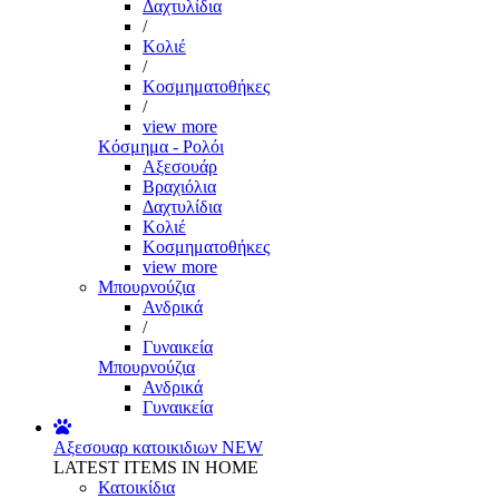
Δαχτυλίδια
/
Κολιέ
/
Κοσμηματοθήκες
/
view more
Κόσμημα - Ρολόι
Αξεσουάρ
Βραχιόλια
Δαχτυλίδια
Κολιέ
Κοσμηματοθήκες
view more
Μπουρνούζια
Ανδρικά
/
Γυναικεία
Μπουρνούζια
Ανδρικά
Γυναικεία
Αξεσουαρ κατοικιδιων
NEW
LATEST ITEMS IN HOME
Κατοικίδια