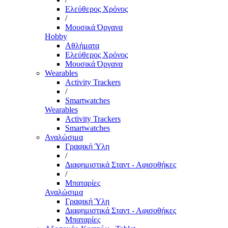
Ελεύθερος Χρόνος
/
Μουσικά Όργανα
Hobby
Αθλήματα
Ελεύθερος Χρόνος
Μουσικά Όργανα
Wearables
Activity Trackers
/
Smartwatches
Wearables
Activity Trackers
Smartwatches
Αναλώσιμα
Γραφική Ύλη
/
Διαφημιστικά Σταντ - Αφισοθήκες
/
Μπαταρίες
Αναλώσιμα
Γραφική Ύλη
Διαφημιστικά Σταντ - Αφισοθήκες
Μπαταρίες