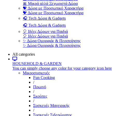
🎀 Μικρά αλλά Ξεχωριστά Δώρα
💝 Δώρα με Προσωπικό Χαρακτήρα
💝 Δώρα με Προσωπικό Χαρακτήρα
🎧 Tech Δώρα & Gadgets
🎧 Tech Δώρα & Gadgets
🎈 Ιδέες Δώρων για Παιδιά
🎈 Ιδέες Δώρων για Παιδιά
✨ Δώρα Ομορφιάς & Περιποίησης
✨ Δώρα Ομορφιάς & Περιποίησης
All categories
HOUSEHOLD & GARDEN
You can simply choose any color for your category icon here
Μικροσυσκευές
Fun Cooking
/
Πρωινό
/
Σκούπες
/
Συσκευές Μαγειρικής
/
Συσκευές Σιδερώματος