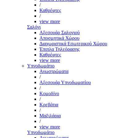
/
Καθρέφτες
/
view more
Σαλόνι
Αξεσουάρ Σαλονιού
Αποσμητικά Χώρου
Διαχωριστικά Εσωτερικού Χώρου
Έπιπλα Τηλεόρασης
Καθρέφτες
view more
Υπνοδωμάτιο
Ανωστρώματα
/
Αξεσουάρ Υπνοδωματίου
/
Κομοδίνο
/
Κρεβάτια
/
Μαξιλάρια
/
view more
Υπνοδωμάτιο
Ανωστρώματα