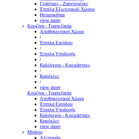
Γλάστρες - Ζαρντινιέρες
Έπιπλα Εξωτερικού Χώρου
Θερμοκήπια
view more
Κουζίνα - Τραπεζαρία
Αποθηκευτικοί Χώροι
/
Έπιπλα Εισόδου
/
Έπιπλα Υποδοχής
/
Καλόγεροι - Κρεμάστρες
/
Καρέκλες
/
view more
Κουζίνα - Τραπεζαρία
Αποθηκευτικοί Χώροι
Έπιπλα Εισόδου
Έπιπλα Υποδοχής
Καλόγεροι - Κρεμάστρες
Καρέκλες
view more
Μπάνιο
Αξεσουάρ