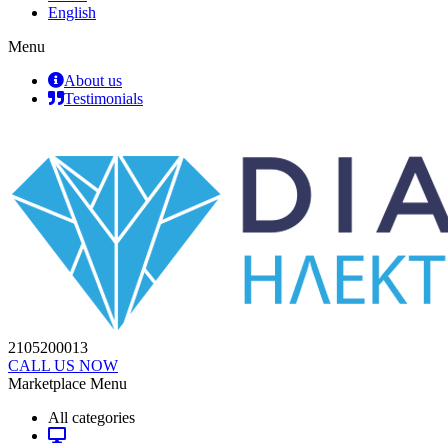
English
Menu
About us
Testimonials
2105200013
CALL US NOW
Marketplace Menu
All categories