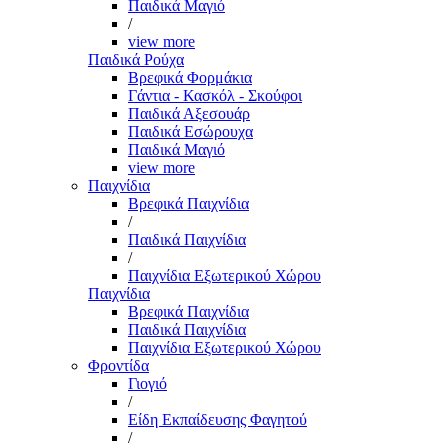
Παιδικά Μαγιό
/
view more
Παιδικά Ρούχα
Βρεφικά Φορμάκια
Γάντια - Κασκόλ - Σκούφοι
Παιδικά Αξεσουάρ
Παιδικά Εσώρουχα
Παιδικά Μαγιό
view more
Παιχνίδια
Βρεφικά Παιχνίδια
/
Παιδικά Παιχνίδια
/
Παιχνίδια Εξωτερικού Χώρου
Παιχνίδια
Βρεφικά Παιχνίδια
Παιδικά Παιχνίδια
Παιχνίδια Εξωτερικού Χώρου
Φροντίδα
Γιογιό
/
Είδη Εκπαίδευσης Φαγητού
/