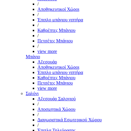
/
Αποθηκευτικοί Χώροι
/
Έπιπλο μπάνιου νιπτήρα
/
Καθρέπτες Μπάνιου
/
Πετσέτες Μπάνιου
/
view more
Μπάνιο
Αξεσουάρ
Αποθηκευτικοί Χώροι
Έπιπλο μπάνιου νιπτήρα
Καθρέπτες Μπάνιου
Πετσέτες Μπάνιου
view more
Σαλόνι
Αξεσουάρ Σαλονιού
/
Αποσμητικά Χώρου
/
Διαχωριστικά Εσωτερικού Χώρου
/
Έπιπλα Τηλεόρασης