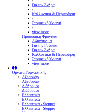
/
Για τον Άνδρα
/
Καλλυντικά & Περιποίηση
/
Στοματική Υγιεινή
/
view more
Προσωπική Φροντίδα
Αδυνάτισμα
Για την Γυναίκα
Για τον Άνδρα
Καλλυντικά & Περιποίηση
Στοματική Υγιεινή
view more
Όργανα Γυμναστικής
Αξεσουάρ
Αξεσουάρ
Διάδρομοι
Διάδρομοι
Ελλειπτικά
Ελλειπτικά
Ελλειπτικά - Stepper
Ελλειπτικά - Stepper