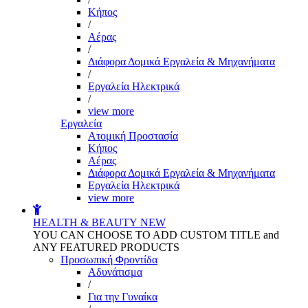
Kήπος
/
Αέρας
/
Διάφορα Δομικά Εργαλεία & Μηχανήματα
/
Εργαλεία Ηλεκτρικά
/
view more
Εργαλεία
Aτομική Προστασία
Kήπος
Αέρας
Διάφορα Δομικά Εργαλεία & Μηχανήματα
Εργαλεία Ηλεκτρικά
view more
HEALTH & BEAUTY
NEW
YOU CAN CHOOSE TO ADD CUSTOM TITLE and
ANY FEATURED PRODUCTS
Προσωπική Φροντίδα
Αδυνάτισμα
/
Για την Γυναίκα