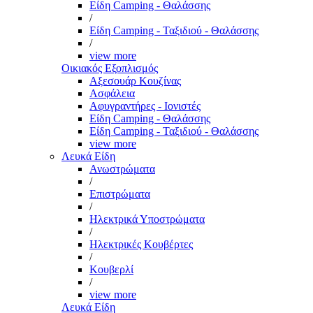
Είδη Camping - Θαλάσσης
/
Είδη Camping - Ταξιδιού - Θαλάσσης
/
view more
Οικιακός Εξοπλισμός
Αξεσουάρ Κουζίνας
Ασφάλεια
Αφυγραντήρες - Ιονιστές
Είδη Camping - Θαλάσσης
Είδη Camping - Ταξιδιού - Θαλάσσης
view more
Λευκά Είδη
Ανωστρώματα
/
Επιστρώματα
/
Ηλεκτρικά Υποστρώματα
/
Ηλεκτρικές Κουβέρτες
/
Κουβερλί
/
view more
Λευκά Είδη