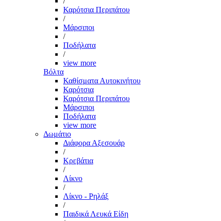
/
Καρότσια Περιπάτου
/
Μάρσιποι
/
Ποδήλατα
/
view more
Βόλτα
Καθίσματα Αυτοκινήτου
Καρότσια
Καρότσια Περιπάτου
Μάρσιποι
Ποδήλατα
view more
Δωμάτιο
Διάφορα Αξεσουάρ
/
Κρεβάτια
/
Λίκνο
/
Λίκνο - Ρηλάξ
/
Παιδικά Λευκά Είδη