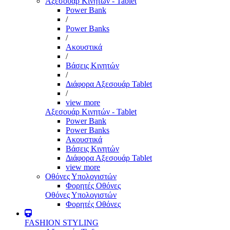
Αξεσουάρ Κινητών - Tablet
Power Bank
/
Power Banks
/
Ακουστικά
/
Βάσεις Κινητών
/
Διάφορα Αξεσουάρ Tablet
/
view more
Αξεσουάρ Κινητών - Tablet
Power Bank
Power Banks
Ακουστικά
Βάσεις Κινητών
Διάφορα Αξεσουάρ Tablet
view more
Οθόνες Υπολογιστών
Φορητές Οθόνες
Οθόνες Υπολογιστών
Φορητές Οθόνες
FASHION STYLING