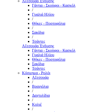
Αξεσουάρ Ένδυσης
Γάντια - Σκούφοι - Κασκόλ
/
Γυαλιά Ηλίου
/
Θήκες - Πορτοφόλια
/
Σακίδια
/
Τσάντες
Αξεσουάρ Ένδυσης
Γάντια - Σκούφοι - Κασκόλ
Γυαλιά Ηλίου
Θήκες - Πορτοφόλια
Σακίδια
Τσάντες
Κόσμημα - Ρολόι
Αξεσουάρ
/
Βραχιόλια
/
Δαχτυλίδια
/
Κολιέ
/