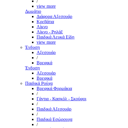
/
view more
Δωμάτιο
Διάφορα Αξεσουάρ
Κρεβάτια
Λίκνο
Λίκνο - Ρηλάξ
Παιδικά Λευκά Είδη
view more
Ένδυση
Αξεσουάρ
/
Βρεφικά
Ένδυση
Αξεσουάρ
Βρεφικά
Παιδικά Ρούχα
Βρεφικά Φορμάκια
/
Γάντια - Κασκόλ - Σκούφοι
/
Παιδικά Αξεσουάρ
/
Παιδικά Εσώρουχα
/