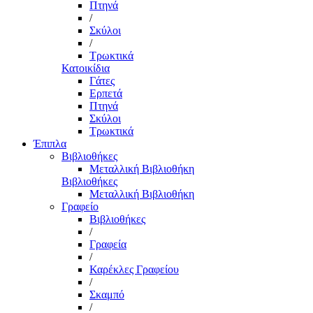
Πτηνά
/
Σκύλοι
/
Τρωκτικά
Κατοικίδια
Γάτες
Ερπετά
Πτηνά
Σκύλοι
Τρωκτικά
Έπιπλα
Βιβλιοθήκες
Μεταλλική Βιβλιοθήκη
Βιβλιοθήκες
Μεταλλική Βιβλιοθήκη
Γραφείο
Βιβλιοθήκες
/
Γραφεία
/
Καρέκλες Γραφείου
/
Σκαμπό
/