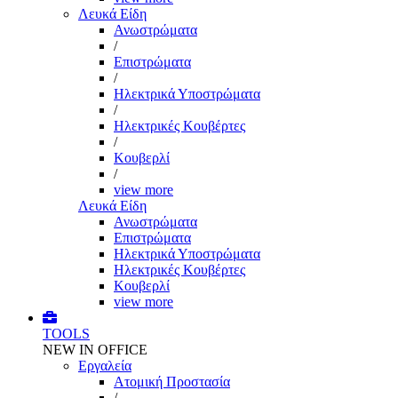
Λευκά Είδη
Ανωστρώματα
/
Επιστρώματα
/
Ηλεκτρικά Υποστρώματα
/
Ηλεκτρικές Κουβέρτες
/
Κουβερλί
/
view more
Λευκά Είδη
Ανωστρώματα
Επιστρώματα
Ηλεκτρικά Υποστρώματα
Ηλεκτρικές Κουβέρτες
Κουβερλί
view more
TOOLS
NEW IN OFFICE
Εργαλεία
Aτομική Προστασία
/