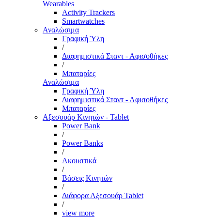
Wearables
Activity Trackers
Smartwatches
Αναλώσιμα
Γραφική Ύλη
/
Διαφημιστικά Σταντ - Αφισοθήκες
/
Μπαταρίες
Αναλώσιμα
Γραφική Ύλη
Διαφημιστικά Σταντ - Αφισοθήκες
Μπαταρίες
Αξεσουάρ Κινητών - Tablet
Power Bank
/
Power Banks
/
Ακουστικά
/
Βάσεις Κινητών
/
Διάφορα Αξεσουάρ Tablet
/
view more