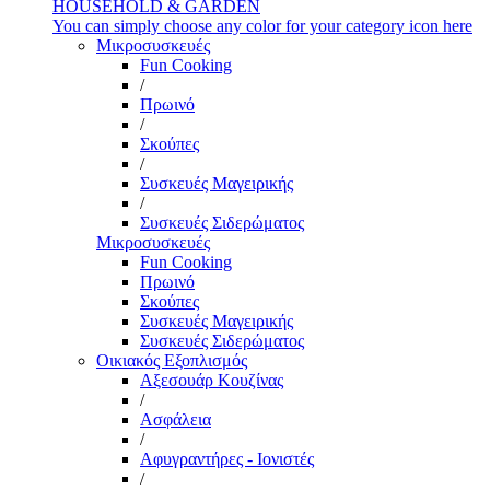
HOUSEHOLD & GARDEN
You can simply choose any color for your category icon here
Μικροσυσκευές
Fun Cooking
/
Πρωινό
/
Σκούπες
/
Συσκευές Μαγειρικής
/
Συσκευές Σιδερώματος
Μικροσυσκευές
Fun Cooking
Πρωινό
Σκούπες
Συσκευές Μαγειρικής
Συσκευές Σιδερώματος
Οικιακός Εξοπλισμός
Αξεσουάρ Κουζίνας
/
Ασφάλεια
/
Αφυγραντήρες - Ιονιστές
/