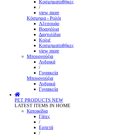
Κοσμηματοθήκες
/
view more
Κόσμημα - Ρολόι
Αξεσουάρ
Βραχιόλια
Δαχτυλίδια
Κολιέ
Κοσμηματοθήκες
view more
Μπουρνούζια
Ανδρικά
/
Γυναικεία
Μπουρνούζια
Ανδρικά
Γυναικεία
PET PRODUCTS
NEW
LATEST ITEMS IN HOME
Κατοικίδια
Γάτες
/
Ερπετά
/