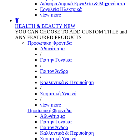
Διάφορα Δομικά Εργαλεία & Μηχανήματα
Εργαλεία Ηλεκτρικά
view more
HEALTH & BEAUTY
NEW
YOU CAN CHOOSE TO ADD CUSTOM TITLE and
ANY FEATURED PRODUCTS
Προσωπική Φροντίδα
Αδυνάτισμα
/
Για την Γυναίκα
/
Για τον Άνδρα
/
Καλλυντικά & Περιποίηση
/
Στοματική Υγιεινή
/
view more
Προσωπική Φροντίδα
Αδυνάτισμα
Για την Γυναίκα
Για τον Άνδρα
Καλλυντικά & Περιποίηση
Στοματική Υγιεινή