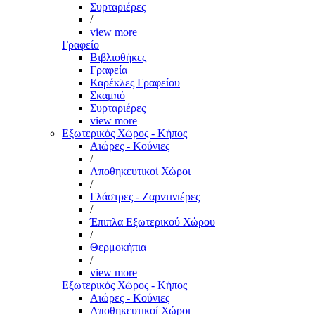
Συρταριέρες
/
view more
Γραφείο
Βιβλιοθήκες
Γραφεία
Καρέκλες Γραφείου
Σκαμπό
Συρταριέρες
view more
Εξωτερικός Χώρος - Κήπος
Αιώρες - Κούνιες
/
Αποθηκευτικοί Χώροι
/
Γλάστρες - Ζαρντινιέρες
/
Έπιπλα Εξωτερικού Χώρου
/
Θερμοκήπια
/
view more
Εξωτερικός Χώρος - Κήπος
Αιώρες - Κούνιες
Αποθηκευτικοί Χώροι