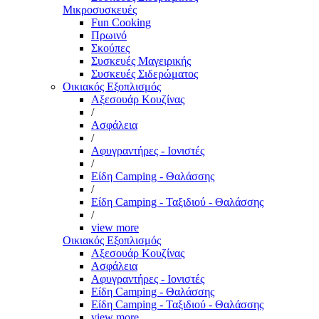
Μικροσυσκευές
Fun Cooking
Πρωινό
Σκούπες
Συσκευές Μαγειρικής
Συσκευές Σιδερώματος
Οικιακός Εξοπλισμός
Αξεσουάρ Κουζίνας
/
Ασφάλεια
/
Αφυγραντήρες - Ιονιστές
/
Είδη Camping - Θαλάσσης
/
Είδη Camping - Ταξιδιού - Θαλάσσης
/
view more
Οικιακός Εξοπλισμός
Αξεσουάρ Κουζίνας
Ασφάλεια
Αφυγραντήρες - Ιονιστές
Είδη Camping - Θαλάσσης
Είδη Camping - Ταξιδιού - Θαλάσσης
view more