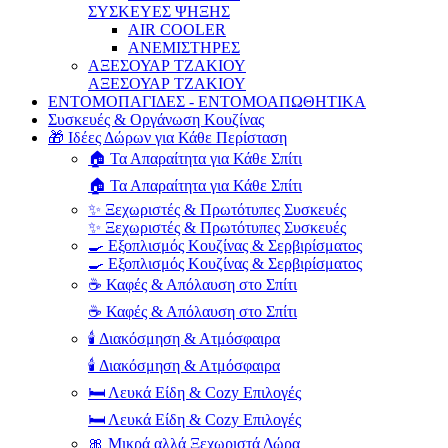
ΣΥΣΚΕΥΕΣ ΨΗΞΗΣ
AIR COOLER
ΑΝΕΜΙΣΤΗΡΕΣ
ΑΞΕΣΟΥΑΡ ΤΖΑΚΙΟΥ
ΑΞΕΣΟΥΑΡ ΤΖΑΚΙΟΥ
ΕΝΤΟΜΟΠΑΓΙΔΕΣ - ΕΝΤΟΜΟΑΠΩΘΗΤΙΚΑ
Συσκευές & Οργάνωση Κουζίνας
🎁 Ιδέες Δώρων για Κάθε Περίσταση
🏠 Τα Απαραίτητα για Κάθε Σπίτι
🏠 Τα Απαραίτητα για Κάθε Σπίτι
✨ Ξεχωριστές & Πρωτότυπες Συσκευές
✨ Ξεχωριστές & Πρωτότυπες Συσκευές
🍳 Εξοπλισμός Κουζίνας & Σερβιρίσματος
🍳 Εξοπλισμός Κουζίνας & Σερβιρίσματος
☕ Καφές & Απόλαυση στο Σπίτι
☕ Καφές & Απόλαυση στο Σπίτι
🕯️ Διακόσμηση & Ατμόσφαιρα
🕯️ Διακόσμηση & Ατμόσφαιρα
🛏️ Λευκά Είδη & Cozy Επιλογές
🛏️ Λευκά Είδη & Cozy Επιλογές
🎀 Μικρά αλλά Ξεχωριστά Δώρα