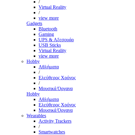
/
Virtual Reality
/
view more
Gadgets
Bluetooth
Gaming
UPS & Αξεσουάρ
USB Sticks
Virtual Reality
view more
Hobby
Αθλήματα
/
Ελεύθερος Χρόνος
/
Μουσικά Όργανα
Hobby
Αθλήματα
Ελεύθερος Χρόνος
Μουσικά Όργανα
Wearables
Activity Trackers
/
Smartwatches