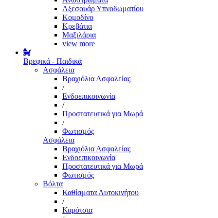
Αξεσουάρ Υπνοδωματίου
Κομοδίνο
Κρεβάτια
Μαξιλάρια
view more
Βρεφικά - Παιδικά
Ασφάλεια
Βραχιόλια Ασφαλείας
/
Ενδοεπικοινωνία
/
Προστατευτικά για Μωρά
/
Φωτισμός
Ασφάλεια
Βραχιόλια Ασφαλείας
Ενδοεπικοινωνία
Προστατευτικά για Μωρά
Φωτισμός
Βόλτα
Καθίσματα Αυτοκινήτου
/
Καρότσια