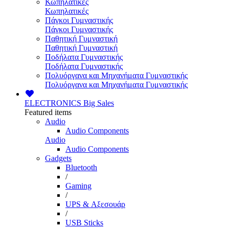
Κωπηλατικές
Κωπηλατικές
Πάγκοι Γυμναστικής
Πάγκοι Γυμναστικής
Παθητική Γυμναστική
Παθητική Γυμναστική
Ποδήλατα Γυμναστικής
Ποδήλατα Γυμναστικής
Πολυόργανα και Μηχανήματα Γυμναστικής
Πολυόργανα και Μηχανήματα Γυμναστικής
ELECTRONICS
Big Sales
Featured items
Audio
Audio Components
Audio
Audio Components
Gadgets
Bluetooth
/
Gaming
/
UPS & Αξεσουάρ
/
USB Sticks