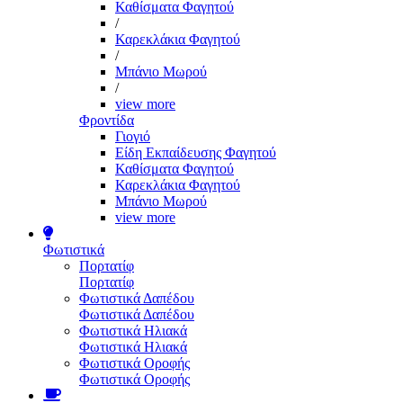
Καθίσματα Φαγητού
/
Καρεκλάκια Φαγητού
/
Μπάνιο Μωρού
/
view more
Φροντίδα
Γιογιό
Είδη Εκπαίδευσης Φαγητού
Καθίσματα Φαγητού
Καρεκλάκια Φαγητού
Μπάνιο Μωρού
view more
Φωτιστικά
Πορτατίφ
Πορτατίφ
Φωτιστικά Δαπέδου
Φωτιστικά Δαπέδου
Φωτιστικά Ηλιακά
Φωτιστικά Ηλιακά
Φωτιστικά Οροφής
Φωτιστικά Οροφής