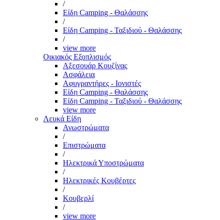
/
Είδη Camping - Θαλάσσης
/
Είδη Camping - Ταξιδιού - Θαλάσσης
/
view more
Οικιακός Εξοπλισμός
Αξεσουάρ Κουζίνας
Ασφάλεια
Αφυγραντήρες - Ιονιστές
Είδη Camping - Θαλάσσης
Είδη Camping - Ταξιδιού - Θαλάσσης
view more
Λευκά Είδη
Ανωστρώματα
/
Επιστρώματα
/
Ηλεκτρικά Υποστρώματα
/
Ηλεκτρικές Κουβέρτες
/
Κουβερλί
/
view more