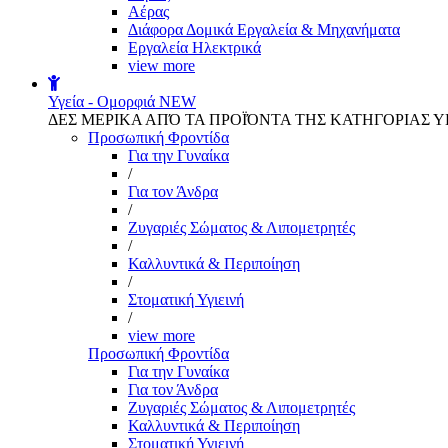
Αέρας
Διάφορα Δομικά Εργαλεία & Μηχανήματα
Εργαλεία Ηλεκτρικά
view more
Υγεία - Ομορφιά
NEW
ΔΕΣ ΜΕΡΙΚΑ ΑΠΌ ΤΑ ΠΡΟΪΌΝΤΑ ΤΗΣ ΚΑΤΗΓΟΡΙΑΣ Υ
Προσωπική Φροντίδα
Για την Γυναίκα
/
Για τον Άνδρα
/
Ζυγαριές Σώματος & Λιπομετρητές
/
Καλλυντικά & Περιποίηση
/
Στοματική Υγιεινή
/
view more
Προσωπική Φροντίδα
Για την Γυναίκα
Για τον Άνδρα
Ζυγαριές Σώματος & Λιπομετρητές
Καλλυντικά & Περιποίηση
Στοματική Υγιεινή