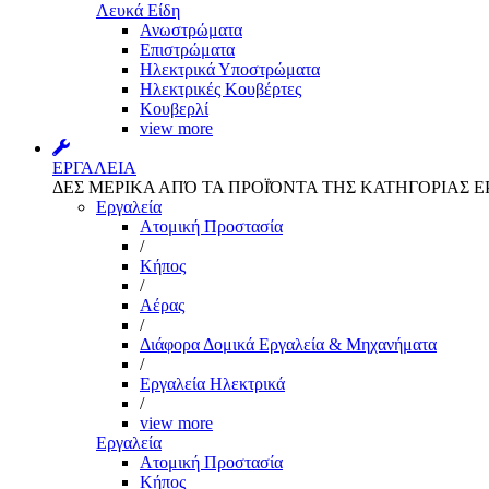
Λευκά Είδη
Ανωστρώματα
Επιστρώματα
Ηλεκτρικά Υποστρώματα
Ηλεκτρικές Κουβέρτες
Κουβερλί
view more
ΕΡΓΑΛΕΙΑ
ΔΕΣ ΜΕΡΙΚΑ ΑΠΌ ΤΑ ΠΡΟΪΌΝΤΑ ΤΗΣ ΚΑΤΗΓΟΡΙΑΣ Ε
Εργαλεία
Aτομική Προστασία
/
Kήπος
/
Αέρας
/
Διάφορα Δομικά Εργαλεία & Μηχανήματα
/
Εργαλεία Ηλεκτρικά
/
view more
Εργαλεία
Aτομική Προστασία
Kήπος