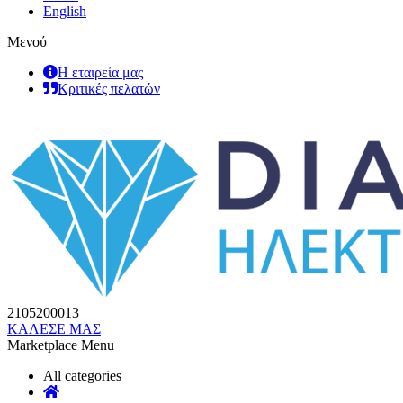
English
Μενού
Η εταιρεία μας
Κριτικές πελατών
2105200013
ΚΑΛΕΣΕ ΜΑΣ
Marketplace Menu
All categories