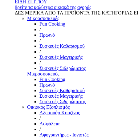
ΕΙΔΗ ΣΠΙΤΙΟΥ
βρείτε τα καλύτερα οικιακά της αγοράς
ΔΕΣ ΜΕΡΙΚΑ ΑΠΌ ΤΑ ΠΡΟΪΌΝΤΑ ΤΗΣ ΚΑΤΗΓΟΡΙΑΣ Ε
Μικροσυσκευές
Fun Cooking
/
Πρωινό
/
Συσκευές Καθαρισμού
/
Συσκευές Μαγειρικής
/
Συσκευές Σιδερώματος
Μικροσυσκευές
Fun Cooking
Πρωινό
Συσκευές Καθαρισμού
Συσκευές Μαγειρικής
Συσκευές Σιδερώματος
Οικιακός Εξοπλισμός
Αξεσουάρ Κουζίνας
/
Ασφάλεια
/
Αφυγραντήρες - Ιονιστές