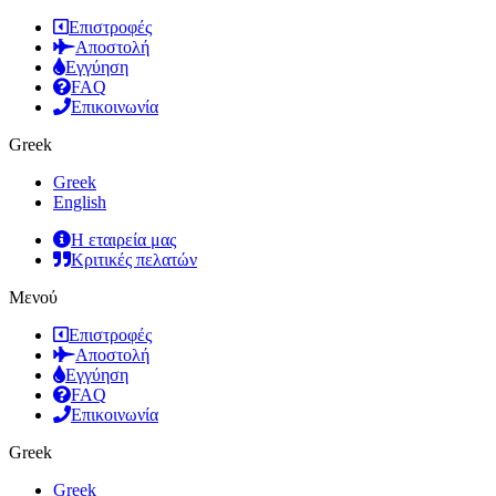
Επιστροφές
Αποστολή
Εγγύηση
FAQ
Επικοινωνία
Greek
Greek
English
Η εταιρεία μας
Κριτικές πελατών
Μενού
Επιστροφές
Αποστολή
Εγγύηση
FAQ
Επικοινωνία
Greek
Greek