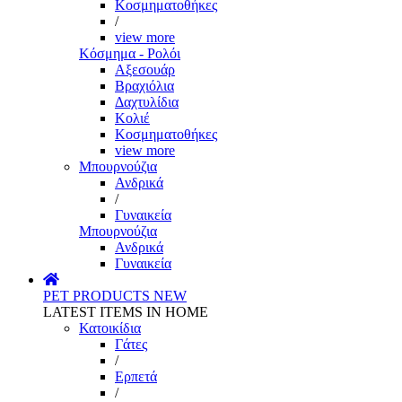
Κοσμηματοθήκες
/
view more
Κόσμημα - Ρολόι
Αξεσουάρ
Βραχιόλια
Δαχτυλίδια
Κολιέ
Κοσμηματοθήκες
view more
Μπουρνούζια
Ανδρικά
/
Γυναικεία
Μπουρνούζια
Ανδρικά
Γυναικεία
PET PRODUCTS
NEW
LATEST ITEMS IN HOME
Κατοικίδια
Γάτες
/
Ερπετά
/