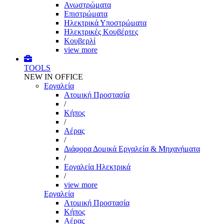
Ανωστρώματα
Επιστρώματα
Ηλεκτρικά Υποστρώματα
Ηλεκτρικές Κουβέρτες
Κουβερλί
view more
TOOLS
NEW IN OFFICE
Εργαλεία
Aτομική Προστασία
/
Kήπος
/
Αέρας
/
Διάφορα Δομικά Εργαλεία & Μηχανήματα
/
Εργαλεία Ηλεκτρικά
/
view more
Εργαλεία
Aτομική Προστασία
Kήπος
Αέρας