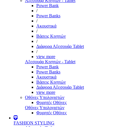
Αξεσουάρ Κινητών - Tablet
Power Bank
/
Power Banks
/
Ακουστικά
/
Βάσεις Κινητών
/
Διάφορα Αξεσουάρ Tablet
/
view more
Αξεσουάρ Κινητών - Tablet
Power Bank
Power Banks
Ακουστικά
Βάσεις Κινητών
Διάφορα Αξεσουάρ Tablet
view more
Οθόνες Υπολογιστών
Φορητές Οθόνες
Οθόνες Υπολογιστών
Φορητές Οθόνες
FASHION STYLING