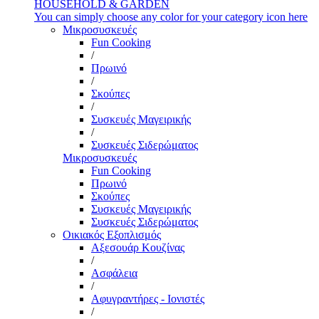
HOUSEHOLD & GARDEN
You can simply choose any color for your category icon here
Μικροσυσκευές
Fun Cooking
/
Πρωινό
/
Σκούπες
/
Συσκευές Μαγειρικής
/
Συσκευές Σιδερώματος
Μικροσυσκευές
Fun Cooking
Πρωινό
Σκούπες
Συσκευές Μαγειρικής
Συσκευές Σιδερώματος
Οικιακός Εξοπλισμός
Αξεσουάρ Κουζίνας
/
Ασφάλεια
/
Αφυγραντήρες - Ιονιστές
/