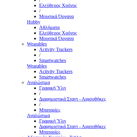
Ελεύθερος Χρόνος
/
Μουσικά Όργανα
Hobby
Αθλήματα
Ελεύθερος Χρόνος
Μουσικά Όργανα
Wearables
Activity Trackers
/
Smartwatches
Wearables
Activity Trackers
Smartwatches
Αναλώσιμα
Γραφική Ύλη
/
Διαφημιστικά Σταντ - Αφισοθήκες
/
Μπαταρίες
Αναλώσιμα
Γραφική Ύλη
Διαφημιστικά Σταντ - Αφισοθήκες
Μπαταρίες