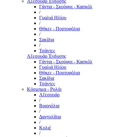
Αξεσουάρ Ένδυσης
Γάντια - Σκούφοι - Κασκόλ
/
Γυαλιά Ηλίου
/
Θήκες - Πορτοφόλια
/
Σακίδια
/
Τσάντες
Αξεσουάρ Ένδυσης
Γάντια - Σκούφοι - Κασκόλ
Γυαλιά Ηλίου
Θήκες - Πορτοφόλια
Σακίδια
Τσάντες
Κόσμημα - Ρολόι
Αξεσουάρ
/
Βραχιόλια
/
Δαχτυλίδια
/
Κολιέ
/