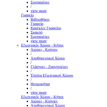
Συρταριέρες
/
view more
Γραφείο
Βιβλιοθήκες
Γραφεία
Καρέκλες Γραφείου
Σκαμπό
Συρταριέρες
view more
Εξωτερικός Χώρος - Κήπος
Αιώρες - Κούνιες
/
Αποθηκευτικοί Χώροι
/
Γλάστρες - Ζαρντινιέρες
/
Έπιπλα Εξωτερικού Χώρου
/
Θερμοκήπια
/
view more
Εξωτερικός Χώρος - Κήπος
Αιώρες - Κούνιες
Αποθηκευτικοί Χώροι