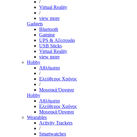
/
Virtual Reality
/
view more
Gadgets
Bluetooth
Gaming
UPS & Αξεσουάρ
USB Sticks
Virtual Reality
view more
Hobby
Αθλήματα
/
Ελεύθερος Χρόνος
/
Μουσικά Όργανα
Hobby
Αθλήματα
Ελεύθερος Χρόνος
Μουσικά Όργανα
Wearables
Activity Trackers
/
Smartwatches