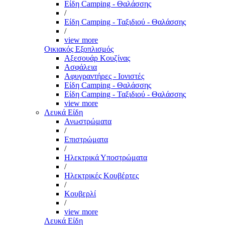
Είδη Camping - Θαλάσσης
/
Είδη Camping - Ταξιδιού - Θαλάσσης
/
view more
Οικιακός Εξοπλισμός
Αξεσουάρ Κουζίνας
Ασφάλεια
Αφυγραντήρες - Ιονιστές
Είδη Camping - Θαλάσσης
Είδη Camping - Ταξιδιού - Θαλάσσης
view more
Λευκά Είδη
Ανωστρώματα
/
Επιστρώματα
/
Ηλεκτρικά Υποστρώματα
/
Ηλεκτρικές Κουβέρτες
/
Κουβερλί
/
view more
Λευκά Είδη