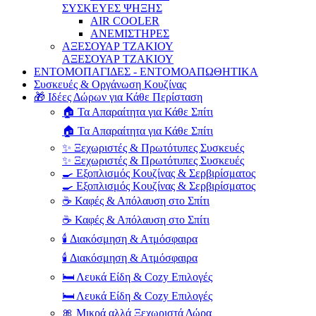
ΣΥΣΚΕΥΕΣ ΨΗΞΗΣ
AIR COOLER
ΑΝΕΜΙΣΤΗΡΕΣ
ΑΞΕΣΟΥΑΡ ΤΖΑΚΙΟΥ
ΑΞΕΣΟΥΑΡ ΤΖΑΚΙΟΥ
ΕΝΤΟΜΟΠΑΓΙΔΕΣ - ΕΝΤΟΜΟΑΠΩΘΗΤΙΚΑ
Συσκευές & Οργάνωση Κουζίνας
🎁 Ιδέες Δώρων για Κάθε Περίσταση
🏠 Τα Απαραίτητα για Κάθε Σπίτι
🏠 Τα Απαραίτητα για Κάθε Σπίτι
✨ Ξεχωριστές & Πρωτότυπες Συσκευές
✨ Ξεχωριστές & Πρωτότυπες Συσκευές
🍳 Εξοπλισμός Κουζίνας & Σερβιρίσματος
🍳 Εξοπλισμός Κουζίνας & Σερβιρίσματος
☕ Καφές & Απόλαυση στο Σπίτι
☕ Καφές & Απόλαυση στο Σπίτι
🕯️ Διακόσμηση & Ατμόσφαιρα
🕯️ Διακόσμηση & Ατμόσφαιρα
🛏️ Λευκά Είδη & Cozy Επιλογές
🛏️ Λευκά Είδη & Cozy Επιλογές
🎀 Μικρά αλλά Ξεχωριστά Δώρα