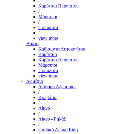
/
Καρότσια Περιπάτου
/
Μάρσιποι
/
Ποδήλατα
/
view more
Βόλτα
Καθίσματα Αυτοκινήτου
Καρότσια
Καρότσια Περιπάτου
Μάρσιποι
Ποδήλατα
view more
Δωμάτιο
Διάφορα Αξεσουάρ
/
Κρεβάτια
/
Λίκνο
/
Λίκνο - Ρηλάξ
/
Παιδικά Λευκά Είδη