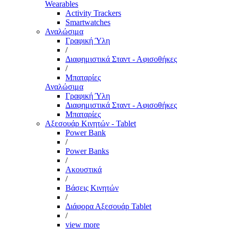
Wearables
Activity Trackers
Smartwatches
Αναλώσιμα
Γραφική Ύλη
/
Διαφημιστικά Σταντ - Αφισοθήκες
/
Μπαταρίες
Αναλώσιμα
Γραφική Ύλη
Διαφημιστικά Σταντ - Αφισοθήκες
Μπαταρίες
Αξεσουάρ Κινητών - Tablet
Power Bank
/
Power Banks
/
Ακουστικά
/
Βάσεις Κινητών
/
Διάφορα Αξεσουάρ Tablet
/
view more