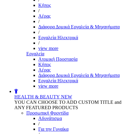
Kήπος
/
Αέρας
/
Διάφορα Δομικά Εργαλεία & Μηχανήματα
/
Εργαλεία Ηλεκτρικά
/
view more
Εργαλεία
Aτομική Προστασία
Kήπος
Αέρας
Διάφορα Δομικά Εργαλεία & Μηχανήματα
Εργαλεία Ηλεκτρικά
view more
HEALTH & BEAUTY
NEW
YOU CAN CHOOSE TO ADD CUSTOM TITLE and
ANY FEATURED PRODUCTS
Προσωπική Φροντίδα
Αδυνάτισμα
/
Για την Γυναίκα