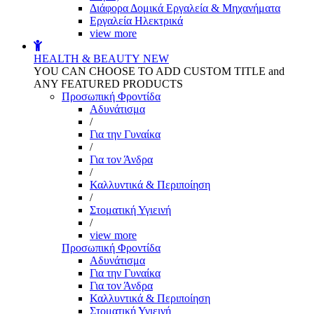
Διάφορα Δομικά Εργαλεία & Μηχανήματα
Εργαλεία Ηλεκτρικά
view more
HEALTH & BEAUTY
NEW
YOU CAN CHOOSE TO ADD CUSTOM TITLE and
ANY FEATURED PRODUCTS
Προσωπική Φροντίδα
Αδυνάτισμα
/
Για την Γυναίκα
/
Για τον Άνδρα
/
Καλλυντικά & Περιποίηση
/
Στοματική Υγιεινή
/
view more
Προσωπική Φροντίδα
Αδυνάτισμα
Για την Γυναίκα
Για τον Άνδρα
Καλλυντικά & Περιποίηση
Στοματική Υγιεινή