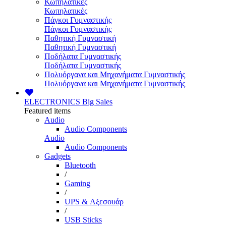
Κωπηλατικές
Κωπηλατικές
Πάγκοι Γυμναστικής
Πάγκοι Γυμναστικής
Παθητική Γυμναστική
Παθητική Γυμναστική
Ποδήλατα Γυμναστικής
Ποδήλατα Γυμναστικής
Πολυόργανα και Μηχανήματα Γυμναστικής
Πολυόργανα και Μηχανήματα Γυμναστικής
ELECTRONICS
Big Sales
Featured items
Audio
Audio Components
Audio
Audio Components
Gadgets
Bluetooth
/
Gaming
/
UPS & Αξεσουάρ
/
USB Sticks