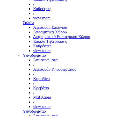
/
Καθρέφτες
/
view more
Σαλόνι
Αξεσουάρ Σαλονιού
Αποσμητικά Χώρου
Διαχωριστικά Εσωτερικού Χώρου
Έπιπλα Τηλεόρασης
Καθρέφτες
view more
Υπνοδωμάτιο
Ανωστρώματα
/
Αξεσουάρ Υπνοδωματίου
/
Κομοδίνο
/
Κρεβάτια
/
Μαξιλάρια
/
view more
Υπνοδωμάτιο
Ανωστρώματα