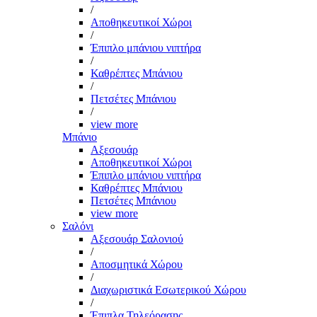
/
Αποθηκευτικοί Χώροι
/
Έπιπλο μπάνιου νιπτήρα
/
Καθρέπτες Μπάνιου
/
Πετσέτες Μπάνιου
/
view more
Μπάνιο
Αξεσουάρ
Αποθηκευτικοί Χώροι
Έπιπλο μπάνιου νιπτήρα
Καθρέπτες Μπάνιου
Πετσέτες Μπάνιου
view more
Σαλόνι
Αξεσουάρ Σαλονιού
/
Αποσμητικά Χώρου
/
Διαχωριστικά Εσωτερικού Χώρου
/
Έπιπλα Τηλεόρασης