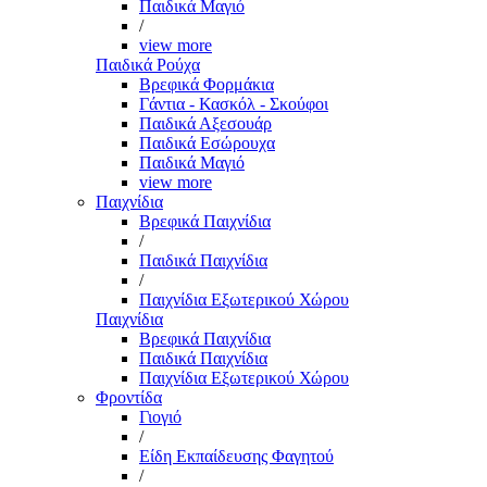
Παιδικά Μαγιό
/
view more
Παιδικά Ρούχα
Βρεφικά Φορμάκια
Γάντια - Κασκόλ - Σκούφοι
Παιδικά Αξεσουάρ
Παιδικά Εσώρουχα
Παιδικά Μαγιό
view more
Παιχνίδια
Βρεφικά Παιχνίδια
/
Παιδικά Παιχνίδια
/
Παιχνίδια Εξωτερικού Χώρου
Παιχνίδια
Βρεφικά Παιχνίδια
Παιδικά Παιχνίδια
Παιχνίδια Εξωτερικού Χώρου
Φροντίδα
Γιογιό
/
Είδη Εκπαίδευσης Φαγητού
/