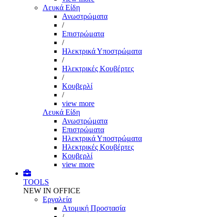
Λευκά Είδη
Ανωστρώματα
/
Επιστρώματα
/
Ηλεκτρικά Υποστρώματα
/
Ηλεκτρικές Κουβέρτες
/
Κουβερλί
/
view more
Λευκά Είδη
Ανωστρώματα
Επιστρώματα
Ηλεκτρικά Υποστρώματα
Ηλεκτρικές Κουβέρτες
Κουβερλί
view more
TOOLS
NEW IN OFFICE
Εργαλεία
Aτομική Προστασία
/