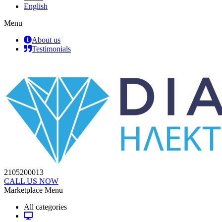
English
Menu
About us
Testimonials
2105200013
CALL US NOW
Marketplace Menu
All categories