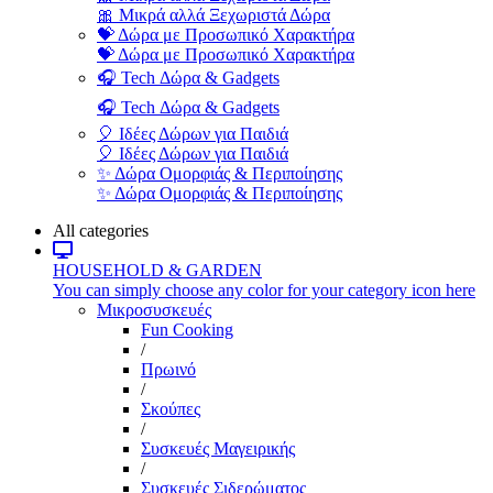
🎀 Μικρά αλλά Ξεχωριστά Δώρα
💝 Δώρα με Προσωπικό Χαρακτήρα
💝 Δώρα με Προσωπικό Χαρακτήρα
🎧 Tech Δώρα & Gadgets
🎧 Tech Δώρα & Gadgets
🎈 Ιδέες Δώρων για Παιδιά
🎈 Ιδέες Δώρων για Παιδιά
✨ Δώρα Ομορφιάς & Περιποίησης
✨ Δώρα Ομορφιάς & Περιποίησης
All categories
HOUSEHOLD & GARDEN
You can simply choose any color for your category icon here
Μικροσυσκευές
Fun Cooking
/
Πρωινό
/
Σκούπες
/
Συσκευές Μαγειρικής
/
Συσκευές Σιδερώματος