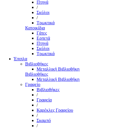
Πτηνά
/
Σκύλοι
/
Τρωκτικά
Κατοικίδια
Γάτες
Ερπετά
Πτηνά
Σκύλοι
Τρωκτικά
Έπιπλα
Βιβλιοθήκες
Μεταλλική Βιβλιοθήκη
Βιβλιοθήκες
Μεταλλική Βιβλιοθήκη
Γραφείο
Βιβλιοθήκες
/
Γραφεία
/
Καρέκλες Γραφείου
/
Σκαμπό
/