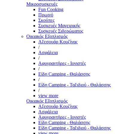
Μικροσυσκευές
Fun Cooking
Πρωινό
Σκούπες
Συσκευές Μαγειρικής
Συσκευές Σιδερώματος
Οικιακός Εξοπλισμός
Αξεσουάρ Κουζίνας
/
Ασφάλεια
/
Αφυγραντήρες - Ιονιστές
/
Είδη Camping - Θαλάσσης
/
Είδη Camping - Ταξιδιού - Θαλάσσης
/
view more
Οικιακός Εξοπλισμός
Αξεσουάρ Κουζίνας
Ασφάλεια
Αφυγραντήρες - Ιονιστές
Είδη Camping - Θαλάσσης
Είδη Camping - Ταξιδιού - Θαλάσσης
view more