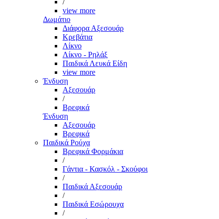
/
view more
Δωμάτιο
Διάφορα Αξεσουάρ
Κρεβάτια
Λίκνο
Λίκνο - Ρηλάξ
Παιδικά Λευκά Είδη
view more
Ένδυση
Αξεσουάρ
/
Βρεφικά
Ένδυση
Αξεσουάρ
Βρεφικά
Παιδικά Ρούχα
Βρεφικά Φορμάκια
/
Γάντια - Κασκόλ - Σκούφοι
/
Παιδικά Αξεσουάρ
/
Παιδικά Εσώρουχα
/