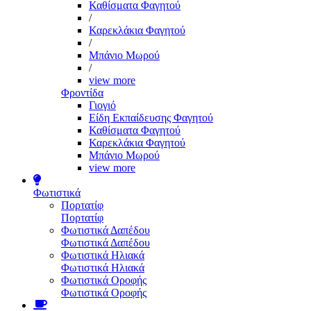
Καθίσματα Φαγητού
/
Καρεκλάκια Φαγητού
/
Μπάνιο Μωρού
/
view more
Φροντίδα
Γιογιό
Είδη Εκπαίδευσης Φαγητού
Καθίσματα Φαγητού
Καρεκλάκια Φαγητού
Μπάνιο Μωρού
view more
Φωτιστικά
Πορτατίφ
Πορτατίφ
Φωτιστικά Δαπέδου
Φωτιστικά Δαπέδου
Φωτιστικά Ηλιακά
Φωτιστικά Ηλιακά
Φωτιστικά Οροφής
Φωτιστικά Οροφής