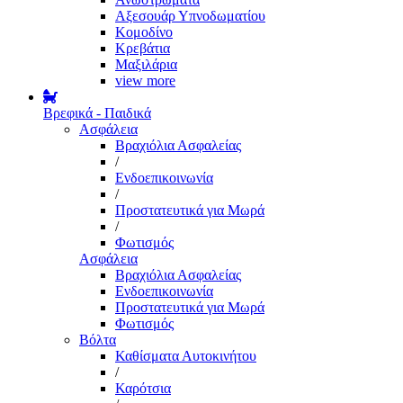
Αξεσουάρ Υπνοδωματίου
Κομοδίνο
Κρεβάτια
Μαξιλάρια
view more
Βρεφικά - Παιδικά
Ασφάλεια
Βραχιόλια Ασφαλείας
/
Ενδοεπικοινωνία
/
Προστατευτικά για Μωρά
/
Φωτισμός
Ασφάλεια
Βραχιόλια Ασφαλείας
Ενδοεπικοινωνία
Προστατευτικά για Μωρά
Φωτισμός
Βόλτα
Καθίσματα Αυτοκινήτου
/
Καρότσια