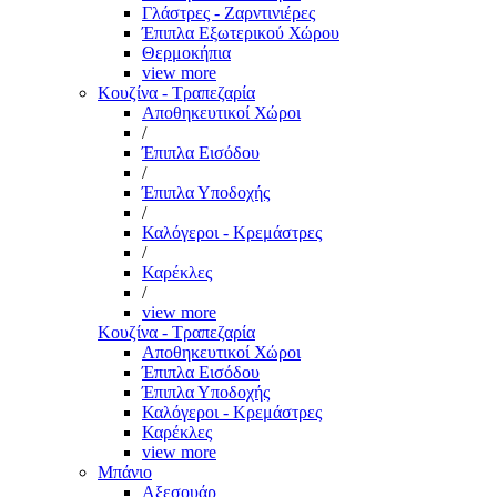
Γλάστρες - Ζαρντινιέρες
Έπιπλα Εξωτερικού Χώρου
Θερμοκήπια
view more
Κουζίνα - Τραπεζαρία
Αποθηκευτικοί Χώροι
/
Έπιπλα Εισόδου
/
Έπιπλα Υποδοχής
/
Καλόγεροι - Κρεμάστρες
/
Καρέκλες
/
view more
Κουζίνα - Τραπεζαρία
Αποθηκευτικοί Χώροι
Έπιπλα Εισόδου
Έπιπλα Υποδοχής
Καλόγεροι - Κρεμάστρες
Καρέκλες
view more
Μπάνιο
Αξεσουάρ