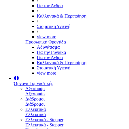
/
Για τον Άνδρα
/
Καλλυντικά & Περιποίηση
/
Στοματική Υγιεινή
/
view more
Προσωπική Φροντίδα
Αδυνάτισμα
Για την Γυναίκα
Για τον Άνδρα
Καλλυντικά & Περιποίηση
Στοματική Υγιεινή
view more
Όργανα Γυμναστικής
Αξεσουάρ
Αξεσουάρ
Διάδρομοι
Διάδρομοι
Ελλειπτικά
Ελλειπτικά
Ελλειπτικά - Stepper
Ελλειπτικά - Stepper