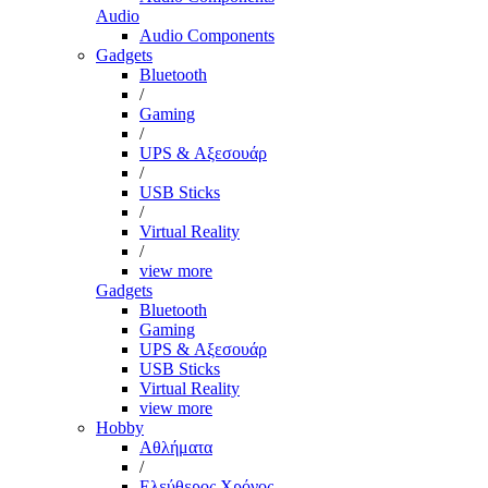
Audio
Audio Components
Gadgets
Bluetooth
/
Gaming
/
UPS & Αξεσουάρ
/
USB Sticks
/
Virtual Reality
/
view more
Gadgets
Bluetooth
Gaming
UPS & Αξεσουάρ
USB Sticks
Virtual Reality
view more
Hobby
Αθλήματα
/
Ελεύθερος Χρόνος