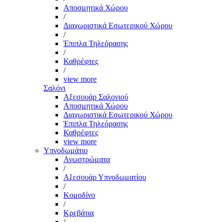
Αποσμητικά Χώρου
/
Διαχωριστικά Εσωτερικού Χώρου
/
Έπιπλα Τηλεόρασης
/
Καθρέφτες
/
view more
Σαλόνι
Αξεσουάρ Σαλονιού
Αποσμητικά Χώρου
Διαχωριστικά Εσωτερικού Χώρου
Έπιπλα Τηλεόρασης
Καθρέφτες
view more
Υπνοδωμάτιο
Ανωστρώματα
/
Αξεσουάρ Υπνοδωματίου
/
Κομοδίνο
/
Κρεβάτια
/