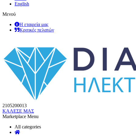
English
Μενού
Η εταιρεία μας
Κριτικές πελατών
2105200013
ΚΑΛΕΣΕ ΜΑΣ
Marketplace Menu
All categories