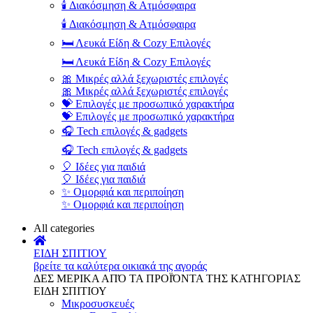
🕯️ Διακόσμηση & Ατμόσφαιρα
🕯️ Διακόσμηση & Ατμόσφαιρα
🛏️ Λευκά Είδη & Cozy Επιλογές
🛏️ Λευκά Είδη & Cozy Επιλογές
🎀 Μικρές αλλά ξεχωριστές επιλογές
🎀 Μικρές αλλά ξεχωριστές επιλογές
💝 Επιλογές με προσωπικό χαρακτήρα
💝 Επιλογές με προσωπικό χαρακτήρα
🎧 Tech επιλογές & gadgets
🎧 Tech επιλογές & gadgets
🎈 Ιδέες για παιδιά
🎈 Ιδέες για παιδιά
✨ Ομορφιά και περιποίηση
✨ Ομορφιά και περιποίηση
All categories
ΕΙΔΗ ΣΠΙΤΙΟΥ
βρείτε τα καλύτερα οικιακά της αγοράς
ΔΕΣ ΜΕΡΙΚΑ ΑΠΌ ΤΑ ΠΡΟΪΌΝΤΑ ΤΗΣ ΚΑΤΗΓΟΡΙΑΣ
ΕΙΔΗ ΣΠΙΤΙΟΥ
Μικροσυσκευές