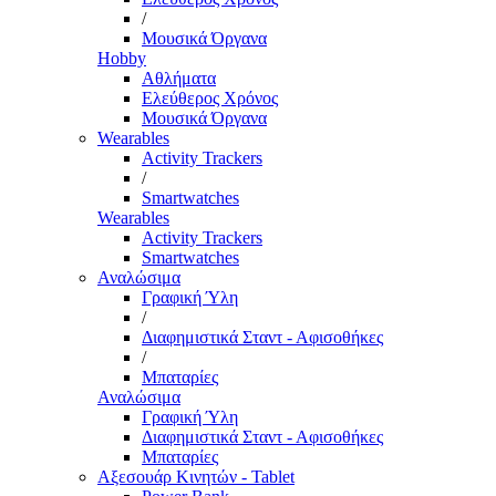
/
Μουσικά Όργανα
Hobby
Αθλήματα
Ελεύθερος Χρόνος
Μουσικά Όργανα
Wearables
Activity Trackers
/
Smartwatches
Wearables
Activity Trackers
Smartwatches
Αναλώσιμα
Γραφική Ύλη
/
Διαφημιστικά Σταντ - Αφισοθήκες
/
Μπαταρίες
Αναλώσιμα
Γραφική Ύλη
Διαφημιστικά Σταντ - Αφισοθήκες
Μπαταρίες
Αξεσουάρ Κινητών - Tablet