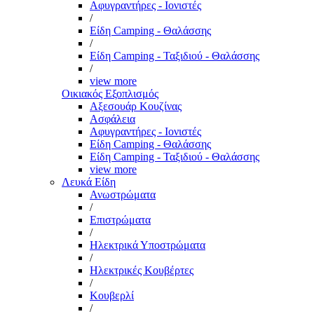
Αφυγραντήρες - Ιονιστές
/
Είδη Camping - Θαλάσσης
/
Είδη Camping - Ταξιδιού - Θαλάσσης
/
view more
Οικιακός Εξοπλισμός
Αξεσουάρ Κουζίνας
Ασφάλεια
Αφυγραντήρες - Ιονιστές
Είδη Camping - Θαλάσσης
Είδη Camping - Ταξιδιού - Θαλάσσης
view more
Λευκά Είδη
Ανωστρώματα
/
Επιστρώματα
/
Ηλεκτρικά Υποστρώματα
/
Ηλεκτρικές Κουβέρτες
/
Κουβερλί
/