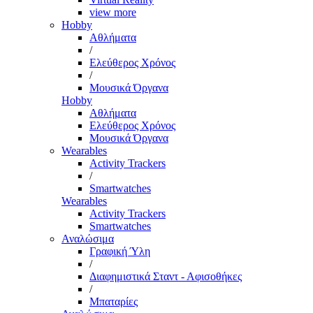
view more
Hobby
Αθλήματα
/
Ελεύθερος Χρόνος
/
Μουσικά Όργανα
Hobby
Αθλήματα
Ελεύθερος Χρόνος
Μουσικά Όργανα
Wearables
Activity Trackers
/
Smartwatches
Wearables
Activity Trackers
Smartwatches
Αναλώσιμα
Γραφική Ύλη
/
Διαφημιστικά Σταντ - Αφισοθήκες
/
Μπαταρίες