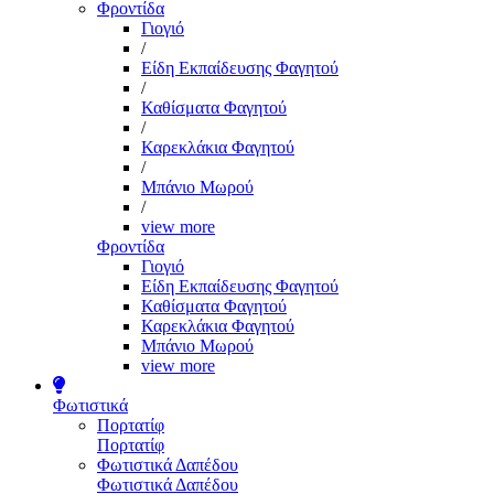
Φροντίδα
Γιογιό
/
Είδη Εκπαίδευσης Φαγητού
/
Καθίσματα Φαγητού
/
Καρεκλάκια Φαγητού
/
Μπάνιο Μωρού
/
view more
Φροντίδα
Γιογιό
Είδη Εκπαίδευσης Φαγητού
Καθίσματα Φαγητού
Καρεκλάκια Φαγητού
Μπάνιο Μωρού
view more
Φωτιστικά
Πορτατίφ
Πορτατίφ
Φωτιστικά Δαπέδου
Φωτιστικά Δαπέδου