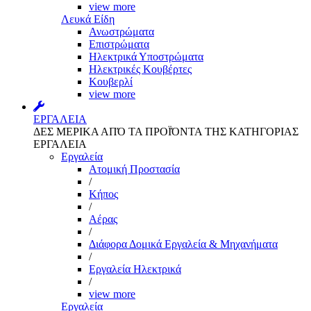
view more
Λευκά Είδη
Ανωστρώματα
Επιστρώματα
Ηλεκτρικά Υποστρώματα
Ηλεκτρικές Κουβέρτες
Κουβερλί
view more
ΕΡΓΑΛΕΙΑ
ΔΕΣ ΜΕΡΙΚΑ ΑΠΌ ΤΑ ΠΡΟΪΌΝΤΑ ΤΗΣ ΚΑΤΗΓΟΡΙΑΣ
ΕΡΓΑΛΕΙΑ
Εργαλεία
Aτομική Προστασία
/
Kήπος
/
Αέρας
/
Διάφορα Δομικά Εργαλεία & Μηχανήματα
/
Εργαλεία Ηλεκτρικά
/
view more
Εργαλεία