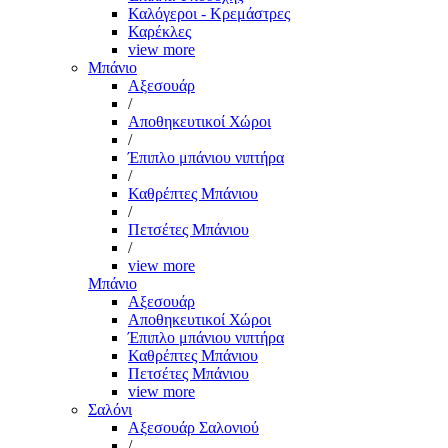
Καλόγεροι - Κρεμάστρες
Καρέκλες
view more
Μπάνιο
Αξεσουάρ
/
Αποθηκευτικοί Χώροι
/
Έπιπλο μπάνιου νιπτήρα
/
Καθρέπτες Μπάνιου
/
Πετσέτες Μπάνιου
/
view more
Μπάνιο
Αξεσουάρ
Αποθηκευτικοί Χώροι
Έπιπλο μπάνιου νιπτήρα
Καθρέπτες Μπάνιου
Πετσέτες Μπάνιου
view more
Σαλόνι
Αξεσουάρ Σαλονιού
/