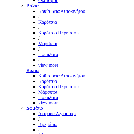
Φωτισμός
Βόλτα
Καθίσματα Αυτοκινήτου
/
Καρότσια
/
Καρότσια Περιπάτου
/
Μάρσιποι
/
Ποδήλατα
/
view more
Βόλτα
Καθίσματα Αυτοκινήτου
Καρότσια
Καρότσια Περιπάτου
Μάρσιποι
Ποδήλατα
view more
Δωμάτιο
Διάφορα Αξεσουάρ
/
Κρεβάτια
/