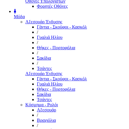
Οθόνες Υπολογιστών
Φορητές Οθόνες
Μόδα
Αξεσουάρ Ένδυσης
Γάντια - Σκούφοι - Κασκόλ
/
Γυαλιά Ηλίου
/
Θήκες - Πορτοφόλια
/
Σακίδια
/
Τσάντες
Αξεσουάρ Ένδυσης
Γάντια - Σκούφοι - Κασκόλ
Γυαλιά Ηλίου
Θήκες - Πορτοφόλια
Σακίδια
Τσάντες
Κόσμημα - Ρολόι
Αξεσουάρ
/
Βραχιόλια
/