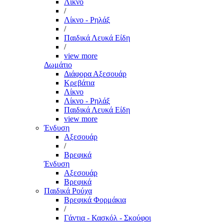
Λίκνο
/
Λίκνο - Ρηλάξ
/
Παιδικά Λευκά Είδη
/
view more
Δωμάτιο
Διάφορα Αξεσουάρ
Κρεβάτια
Λίκνο
Λίκνο - Ρηλάξ
Παιδικά Λευκά Είδη
view more
Ένδυση
Αξεσουάρ
/
Βρεφικά
Ένδυση
Αξεσουάρ
Βρεφικά
Παιδικά Ρούχα
Βρεφικά Φορμάκια
/
Γάντια - Κασκόλ - Σκούφοι