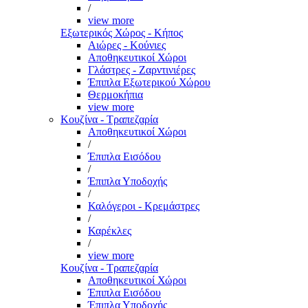
/
view more
Εξωτερικός Χώρος - Κήπος
Αιώρες - Κούνιες
Αποθηκευτικοί Χώροι
Γλάστρες - Ζαρντινιέρες
Έπιπλα Εξωτερικού Χώρου
Θερμοκήπια
view more
Κουζίνα - Τραπεζαρία
Αποθηκευτικοί Χώροι
/
Έπιπλα Εισόδου
/
Έπιπλα Υποδοχής
/
Καλόγεροι - Κρεμάστρες
/
Καρέκλες
/
view more
Κουζίνα - Τραπεζαρία
Αποθηκευτικοί Χώροι
Έπιπλα Εισόδου
Έπιπλα Υποδοχής