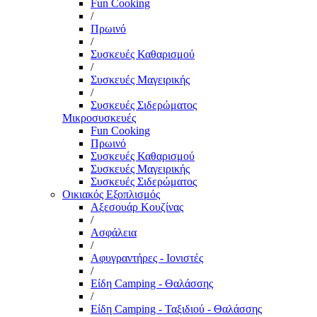
Fun Cooking
/
Πρωινό
/
Συσκευές Καθαρισμού
/
Συσκευές Μαγειρικής
/
Συσκευές Σιδερώματος
Μικροσυσκευές
Fun Cooking
Πρωινό
Συσκευές Καθαρισμού
Συσκευές Μαγειρικής
Συσκευές Σιδερώματος
Οικιακός Εξοπλισμός
Αξεσουάρ Κουζίνας
/
Ασφάλεια
/
Αφυγραντήρες - Ιονιστές
/
Είδη Camping - Θαλάσσης
/
Είδη Camping - Ταξιδιού - Θαλάσσης