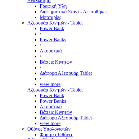
Αναλώσιμα
Γραφική Ύλη
Διαφημιστικά Σταντ - Αφισοθήκες
Μπαταρίες
Αξεσουάρ Κινητών - Tablet
Power Bank
/
Power Banks
/
Ακουστικά
/
Βάσεις Κινητών
/
Διάφορα Αξεσουάρ Tablet
/
view more
Αξεσουάρ Κινητών - Tablet
Power Bank
Power Banks
Ακουστικά
Βάσεις Κινητών
Διάφορα Αξεσουάρ Tablet
view more
Οθόνες Υπολογιστών
Φορητές Οθόνες