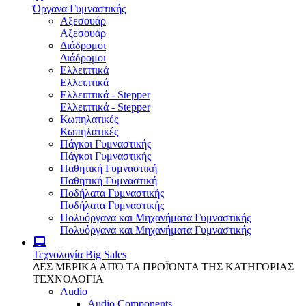
Όργανα Γυμναστικής
Αξεσουάρ
Αξεσουάρ
Διάδρομοι
Διάδρομοι
Ελλειπτικά
Ελλειπτικά
Ελλειπτικά - Stepper
Ελλειπτικά - Stepper
Κωπηλατικές
Κωπηλατικές
Πάγκοι Γυμναστικής
Πάγκοι Γυμναστικής
Παθητική Γυμναστική
Παθητική Γυμναστική
Ποδήλατα Γυμναστικής
Ποδήλατα Γυμναστικής
Πολυόργανα και Μηχανήματα Γυμναστικής
Πολυόργανα και Μηχανήματα Γυμναστικής
Τεχνολογία
Big Sales
ΔΕΣ ΜΕΡΙΚΑ ΑΠΌ ΤΑ ΠΡΟΪΌΝΤΑ ΤΗΣ ΚΑΤΗΓΟΡΙΑΣ
ΤΕΧΝΟΛΟΓΙΑ
Audio
Audio Components