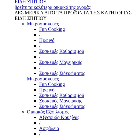
ΕΙΔΗ ΣΠΙΤΙΟΥ
βρείτε τα καλύτερα οικιακά της αγοράς
ΔΕΣ ΜΕΡΙΚΑ ΑΠΌ ΤΑ ΠΡΟΪΌΝΤΑ ΤΗΣ ΚΑΤΗΓΟΡΙΑΣ
ΕΙΔΗ ΣΠΙΤΙΟΥ
Μικροσυσκευές
Fun Cooking
/
Πρωινό
/
Συσκευές Καθαρισμού
/
Συσκευές Μαγειρικής
/
Συσκευές Σιδερώματος
Μικροσυσκευές
Fun Cooking
Πρωινό
Συσκευές Καθαρισμού
Συσκευές Μαγειρικής
Συσκευές Σιδερώματος
Οικιακός Εξοπλισμός
Αξεσουάρ Κουζίνας
/
Ασφάλεια
/