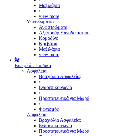
Μαξιλάρια
/
view more
Υπνοδωμάτιο
Ανωστρώματα
Αξεσουάρ Υπνοδωματίου
Κομοδίνο
Κρεβάτια
Μαξιλάρια
view more
Βρεφικά - Παιδικά
Ασφάλεια
Βραχιόλια Ασφαλείας
/
Ενδοεπικοινωνία
/
Προστατευτικά για Μωρά
/
Φωτισμός
Ασφάλεια
Βραχιόλια Ασφαλείας
Ενδοεπικοινωνία
Προστατευτικά για Μωρά