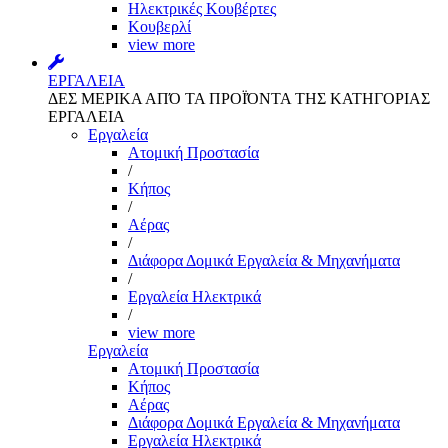
Ηλεκτρικές Κουβέρτες
Κουβερλί
view more
ΕΡΓΑΛΕΙΑ
ΔΕΣ ΜΕΡΙΚΑ ΑΠΌ ΤΑ ΠΡΟΪΌΝΤΑ ΤΗΣ ΚΑΤΗΓΟΡΙΑΣ
ΕΡΓΑΛΕΙΑ
Εργαλεία
Aτομική Προστασία
/
Kήπος
/
Αέρας
/
Διάφορα Δομικά Εργαλεία & Μηχανήματα
/
Εργαλεία Ηλεκτρικά
/
view more
Εργαλεία
Aτομική Προστασία
Kήπος
Αέρας
Διάφορα Δομικά Εργαλεία & Μηχανήματα
Εργαλεία Ηλεκτρικά