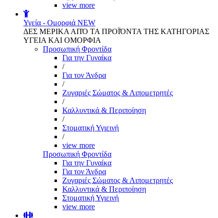
view more
Υγεία - Ομορφιά
NEW
ΔΕΣ ΜΕΡΙΚΑ ΑΠΌ ΤΑ ΠΡΟΪΌΝΤΑ ΤΗΣ ΚΑΤΗΓΟΡΙΑΣ
ΥΓΕΙΑ ΚΑΙ ΟΜΟΡΦΙΑ
Προσωπική Φροντίδα
Για την Γυναίκα
/
Για τον Άνδρα
/
Ζυγαριές Σώματος & Λιπομετρητές
/
Καλλυντικά & Περιποίηση
/
Στοματική Υγιεινή
/
view more
Προσωπική Φροντίδα
Για την Γυναίκα
Για τον Άνδρα
Ζυγαριές Σώματος & Λιπομετρητές
Καλλυντικά & Περιποίηση
Στοματική Υγιεινή
view more