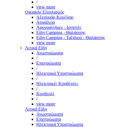
/
view more
Οικιακός Εξοπλισμός
Αξεσουάρ Κουζίνας
Ασφάλεια
Αφυγραντήρες - Ιονιστές
Είδη Camping - Θαλάσσης
Είδη Camping - Ταξιδιού - Θαλάσσης
view more
Λευκά Είδη
Ανωστρώματα
/
Επιστρώματα
/
Ηλεκτρικά Υποστρώματα
/
Ηλεκτρικές Κουβέρτες
/
Κουβερλί
/
view more
Λευκά Είδη
Ανωστρώματα
Επιστρώματα
Ηλεκτρικά Υποστρώματα