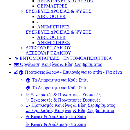
ΗΛΕΚΤΡΙΚΕΣ ΚΟΥΒΕΡΤΕΣ
ΘΕΡΜΑΣΤΡΕΣ
ΣΥΣΚΕΥΕΣ ΔΡΟΣΙΑΣ & ΨΥΞΗΣ
AIR COOLER
/
ΑΝΕΜΙΣΤΗΡΕΣ
ΣΥΣΚΕΥΕΣ ΔΡΟΣΙΑΣ & ΨΥΞΗΣ
AIR COOLER
ΑΝΕΜΙΣΤΗΡΕΣ
ΑΞΕΣΟΥΑΡ ΤΖΑΚΙΟΥ
ΑΞΕΣΟΥΑΡ ΤΖΑΚΙΟΥ
🦟 ΕΝΤΟΜΟΠΑΓΙΔΕΣ - ΕΝΤΟΜΟΑΠΩΘΗΤΙΚΑ
🍽️ Οργάνωση Κουζίνας & Είδη Σερβιρίσματος
🎁🏠 Προτάσεις δώρων • Επιλογές για το σπίτι • Για σένα
🏠 Τα Απαραίτητα για Κάθε Σπίτι
🏠 Τα Απαραίτητα για Κάθε Σπίτι
✨ Ξεχωριστές & Πρωτότυπες Συσκευές
✨ Ξεχωριστές & Πρωτότυπες Συσκευές
🍳 Εξοπλισμός Κουζίνας & Είδη Σερβιρίσματος
🍳 Εξοπλισμός Κουζίνας & Είδη Σερβιρίσματος
☕ Καφές & Απόλαυση στο Σπίτι
☕ Καφές & Απόλαυση στο Σπίτι