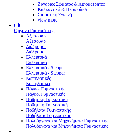
Ζυγαριές Σώματος & Λιπομετρητές
Καλλυντικά & Περιποίηση
Στοματική Υγιεινή
view more
Όργανα Γυμναστικής
Αξεσουάρ
Αξεσουάρ
Διάδρομοι
Διάδρομοι
Ελλειπτικά
Ελλειπτικά
Ελλειπτικά - Stepper
Ελλειπτικά - Stepper
Κωπηλατικές
Κωπηλατικές
Πάγκοι Γυμναστικής
Πάγκοι Γυμναστικής
Παθητική Γυμναστική
Παθητική Γυμναστική
Ποδήλατα Γυμναστικής
Ποδήλατα Γυμναστικής
Πολυόργανα και Μηχανήματα Γυμναστικής
Πολυόργανα και Μηχανήματα Γυμναστικής