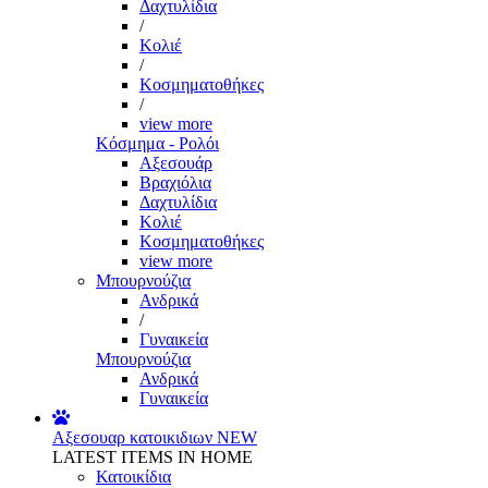
Δαχτυλίδια
/
Κολιέ
/
Κοσμηματοθήκες
/
view more
Κόσμημα - Ρολόι
Αξεσουάρ
Βραχιόλια
Δαχτυλίδια
Κολιέ
Κοσμηματοθήκες
view more
Μπουρνούζια
Ανδρικά
/
Γυναικεία
Μπουρνούζια
Ανδρικά
Γυναικεία
Αξεσουαρ κατοικιδιων
NEW
LATEST ITEMS IN HOME
Κατοικίδια