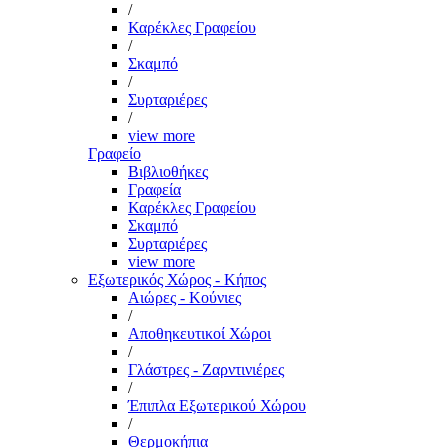
/
Καρέκλες Γραφείου
/
Σκαμπό
/
Συρταριέρες
/
view more
Γραφείο
Βιβλιοθήκες
Γραφεία
Καρέκλες Γραφείου
Σκαμπό
Συρταριέρες
view more
Εξωτερικός Χώρος - Κήπος
Αιώρες - Κούνιες
/
Αποθηκευτικοί Χώροι
/
Γλάστρες - Ζαρντινιέρες
/
Έπιπλα Εξωτερικού Χώρου
/
Θερμοκήπια