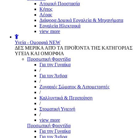
Aτομική Προστασία
Kήπος
Αέρας
Διάφορα Δομικά Εργαλεία & Μηχανήματα
Εργαλεία Ηλεκτρικά
view more
Υγεία - Ομορφιά
NEW
ΔΕΣ ΜΕΡΙΚΑ ΑΠΌ ΤΑ ΠΡΟΪΌΝΤΑ ΤΗΣ ΚΑΤΗΓΟΡΙΑΣ
ΥΓΕΙΑ ΚΑΙ ΟΜΟΡΦΙΑ
Προσωπική Φροντίδα
Για την Γυναίκα
/
Για τον Άνδρα
/
Ζυγαριές Σώματος & Λιπομετρητές
/
Καλλυντικά & Περιποίηση
/
Στοματική Υγιεινή
/
view more
Προσωπική Φροντίδα
Για την Γυναίκα
Για τον Άνδρα