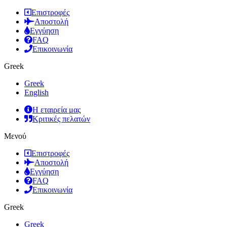
Επιστροφές
Αποστολή
Εγγύηση
FAQ
Επικοινωνία
Greek
Greek
English
Η εταιρεία μας
Κριτικές πελατών
Μενού
Επιστροφές
Αποστολή
Εγγύηση
FAQ
Επικοινωνία
Greek
Greek