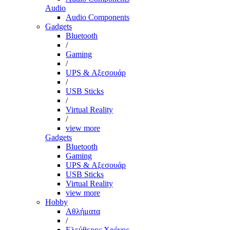
Audio
Audio Components
Gadgets
Bluetooth
/
Gaming
/
UPS & Αξεσουάρ
/
USB Sticks
/
Virtual Reality
/
view more
Gadgets
Bluetooth
Gaming
UPS & Αξεσουάρ
USB Sticks
Virtual Reality
view more
Hobby
Αθλήματα
/
Ελεύθερος Χρόνος