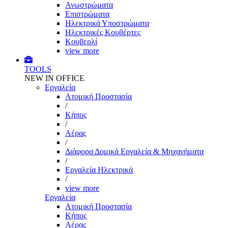
Ανωστρώματα
Επιστρώματα
Ηλεκτρικά Υποστρώματα
Ηλεκτρικές Κουβέρτες
Κουβερλί
view more
TOOLS
NEW IN OFFICE
Εργαλεία
Aτομική Προστασία
/
Kήπος
/
Αέρας
/
Διάφορα Δομικά Εργαλεία & Μηχανήματα
/
Εργαλεία Ηλεκτρικά
/
view more
Εργαλεία
Aτομική Προστασία
Kήπος
Αέρας