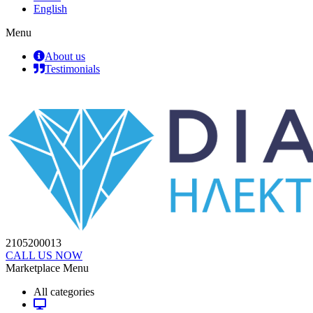
English
Menu
About us
Testimonials
2105200013
CALL US NOW
Marketplace Menu
All categories