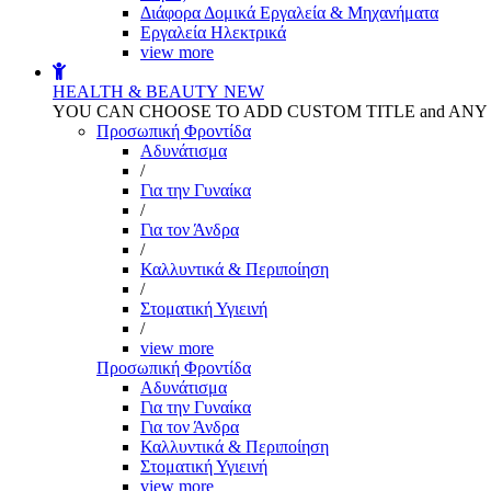
Διάφορα Δομικά Εργαλεία & Μηχανήματα
Εργαλεία Ηλεκτρικά
view more
HEALTH & BEAUTY
NEW
YOU CAN CHOOSE TO ADD CUSTOM TITLE and AN
Προσωπική Φροντίδα
Αδυνάτισμα
/
Για την Γυναίκα
/
Για τον Άνδρα
/
Καλλυντικά & Περιποίηση
/
Στοματική Υγιεινή
/
view more
Προσωπική Φροντίδα
Αδυνάτισμα
Για την Γυναίκα
Για τον Άνδρα
Καλλυντικά & Περιποίηση
Στοματική Υγιεινή
view more