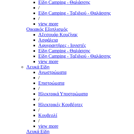
Είδη Camping - Θαλάσσης
/
Είδη Camping - Ταξιδιού - Θαλάσσης
/
view more
Οικιακός Εξοπλισμός
Αξεσουάρ Κουζίνας
Ασφάλεια
Αφυγραντήρες - Ιονιστές
Είδη Camping - Θαλάσσης
Είδη Camping - Ταξιδιού - Θαλάσσης
view more
Λευκά Είδη
Ανωστρώματα
/
Επιστρώματα
/
Ηλεκτρικά Υποστρώματα
/
Ηλεκτρικές Κουβέρτες
/
Κουβερλί
/
view more
Λευκά Είδη