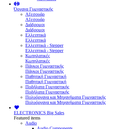
Όργανα Γυμναστικής
Αξεσουάρ
Αξεσουάρ
Διάδρομοι
Διάδρομοι
Ελλειπτικά
Ελλειπτικά
Ελλειπτικά - Stepper
Ελλειπτικά - Stepper
Κωπηλατικές
Κωπηλατικές
Πάγκοι Γυμναστικής
Πάγκοι Γυμναστικής
Παθητική Γυμναστική
Παθητική Γυμναστική
Ποδήλατα Γυμναστικής
Ποδήλατα Γυμναστικής
Πολυόργανα και Μηχανήματα Γυμναστικής
Πολυόργανα και Μηχανήματα Γυμναστικής
ELECTRONICS
Big Sales
Featured items
Audio
Audio Components