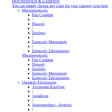
HOUSEHOLD & GARDEN
You can simply choose any color for your category icon here
Μικροσυσκευές
Fun Cooking
/
Πρωινό
/
Σκούπες
/
Συσκευές Μαγειρικής
/
Συσκευές Σιδερώματος
Μικροσυσκευές
Fun Cooking
Πρωινό
Σκούπες
Συσκευές Μαγειρικής
Συσκευές Σιδερώματος
Οικιακός Εξοπλισμός
Αξεσουάρ Κουζίνας
/
Ασφάλεια
/
Αφυγραντήρες - Ιονιστές
/