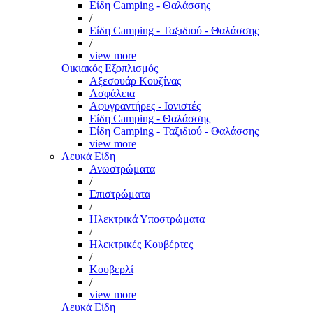
Είδη Camping - Θαλάσσης
/
Είδη Camping - Ταξιδιού - Θαλάσσης
/
view more
Οικιακός Εξοπλισμός
Αξεσουάρ Κουζίνας
Ασφάλεια
Αφυγραντήρες - Ιονιστές
Είδη Camping - Θαλάσσης
Είδη Camping - Ταξιδιού - Θαλάσσης
view more
Λευκά Είδη
Ανωστρώματα
/
Επιστρώματα
/
Ηλεκτρικά Υποστρώματα
/
Ηλεκτρικές Κουβέρτες
/
Κουβερλί
/
view more
Λευκά Είδη