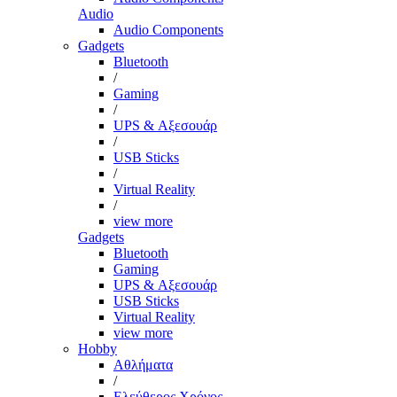
Audio
Audio Components
Gadgets
Bluetooth
/
Gaming
/
UPS & Αξεσουάρ
/
USB Sticks
/
Virtual Reality
/
view more
Gadgets
Bluetooth
Gaming
UPS & Αξεσουάρ
USB Sticks
Virtual Reality
view more
Hobby
Αθλήματα
/
Ελεύθερος Χρόνος