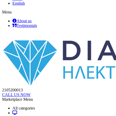
English
Menu
About us
Testimonials
2105200013
CALL US NOW
Marketplace Menu
All categories