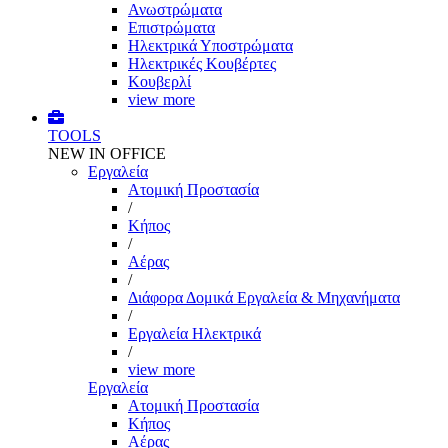
Ανωστρώματα
Επιστρώματα
Ηλεκτρικά Υποστρώματα
Ηλεκτρικές Κουβέρτες
Κουβερλί
view more
TOOLS
NEW IN OFFICE
Εργαλεία
Aτομική Προστασία
/
Kήπος
/
Αέρας
/
Διάφορα Δομικά Εργαλεία & Μηχανήματα
/
Εργαλεία Ηλεκτρικά
/
view more
Εργαλεία
Aτομική Προστασία
Kήπος
Αέρας