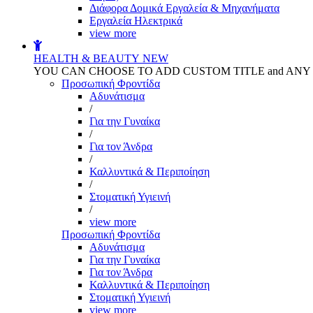
Διάφορα Δομικά Εργαλεία & Μηχανήματα
Εργαλεία Ηλεκτρικά
view more
HEALTH & BEAUTY
NEW
YOU CAN CHOOSE TO ADD CUSTOM TITLE and AN
Προσωπική Φροντίδα
Αδυνάτισμα
/
Για την Γυναίκα
/
Για τον Άνδρα
/
Καλλυντικά & Περιποίηση
/
Στοματική Υγιεινή
/
view more
Προσωπική Φροντίδα
Αδυνάτισμα
Για την Γυναίκα
Για τον Άνδρα
Καλλυντικά & Περιποίηση
Στοματική Υγιεινή
view more