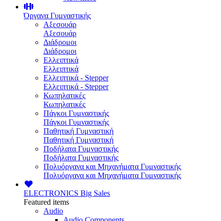
Όργανα Γυμναστικής
Αξεσουάρ
Αξεσουάρ
Διάδρομοι
Διάδρομοι
Ελλειπτικά
Ελλειπτικά
Ελλειπτικά - Stepper
Ελλειπτικά - Stepper
Κωπηλατικές
Κωπηλατικές
Πάγκοι Γυμναστικής
Πάγκοι Γυμναστικής
Παθητική Γυμναστική
Παθητική Γυμναστική
Ποδήλατα Γυμναστικής
Ποδήλατα Γυμναστικής
Πολυόργανα και Μηχανήματα Γυμναστικής
Πολυόργανα και Μηχανήματα Γυμναστικής
ELECTRONICS
Big Sales
Featured items
Audio
Audio Components