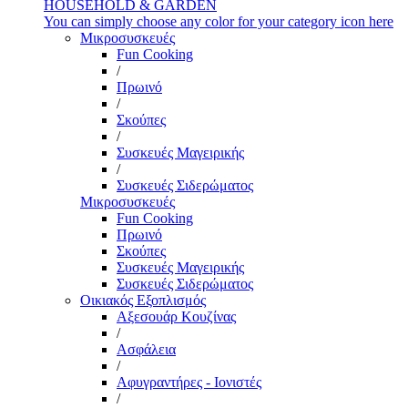
HOUSEHOLD & GARDEN
You can simply choose any color for your category icon here
Μικροσυσκευές
Fun Cooking
/
Πρωινό
/
Σκούπες
/
Συσκευές Μαγειρικής
/
Συσκευές Σιδερώματος
Μικροσυσκευές
Fun Cooking
Πρωινό
Σκούπες
Συσκευές Μαγειρικής
Συσκευές Σιδερώματος
Οικιακός Εξοπλισμός
Αξεσουάρ Κουζίνας
/
Ασφάλεια
/
Αφυγραντήρες - Ιονιστές
/