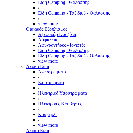
Είδη Camping - Θαλάσσης
/
Είδη Camping - Ταξιδιού - Θαλάσσης
/
view more
Οικιακός Εξοπλισμός
Αξεσουάρ Κουζίνας
Ασφάλεια
Αφυγραντήρες - Ιονιστές
Είδη Camping - Θαλάσσης
Είδη Camping - Ταξιδιού - Θαλάσσης
view more
Λευκά Είδη
Ανωστρώματα
/
Επιστρώματα
/
Ηλεκτρικά Υποστρώματα
/
Ηλεκτρικές Κουβέρτες
/
Κουβερλί
/
view more
Λευκά Είδη