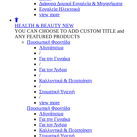
Διάφορα Δομικά Εργαλεία & Μηχανήματα
Εργαλεία Ηλεκτρικά
view more
HEALTH & BEAUTY
NEW
YOU CAN CHOOSE TO ADD CUSTOM TITLE and
ANY FEATURED PRODUCTS
Προσωπική Φροντίδα
Αδυνάτισμα
/
Για την Γυναίκα
/
Για τον Άνδρα
/
Καλλυντικά & Περιποίηση
/
Στοματική Υγιεινή
/
view more
Προσωπική Φροντίδα
Αδυνάτισμα
Για την Γυναίκα
Για τον Άνδρα
Καλλυντικά & Περιποίηση
Στοματική Υγιεινή