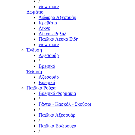
/
view more
Δωμάτιο
Διάφορα Αξεσουάρ
Κρεβάτια
Λίκνο
Λίκνο - Ρηλάξ
Παιδικά Λευκά Είδη
view more
Ένδυση
Αξεσουάρ
/
Βρεφικά
Ένδυση
Αξεσουάρ
Βρεφικά
Παιδικά Ρούχα
Βρεφικά Φορμάκια
/
Γάντια - Κασκόλ - Σκούφοι
/
Παιδικά Αξεσουάρ
/
Παιδικά Εσώρουχα
/