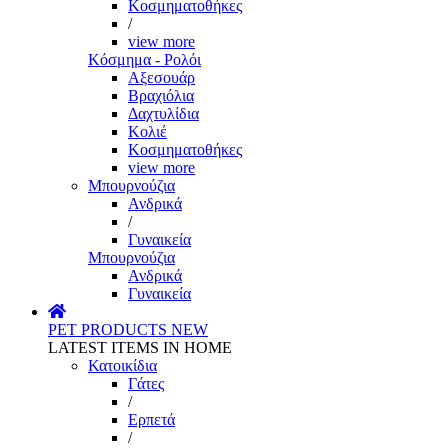
Κοσμηματοθήκες
/
view more
Κόσμημα - Ρολόι
Αξεσουάρ
Βραχιόλια
Δαχτυλίδια
Κολιέ
Κοσμηματοθήκες
view more
Μπουρνούζια
Ανδρικά
/
Γυναικεία
Μπουρνούζια
Ανδρικά
Γυναικεία
PET PRODUCTS
NEW
LATEST ITEMS IN HOME
Κατοικίδια
Γάτες
/
Ερπετά
/