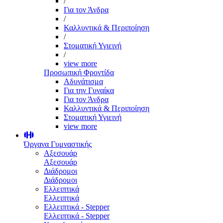
/
Για τον Άνδρα
/
Καλλυντικά & Περιποίηση
/
Στοματική Υγιεινή
/
view more
Προσωπική Φροντίδα
Αδυνάτισμα
Για την Γυναίκα
Για τον Άνδρα
Καλλυντικά & Περιποίηση
Στοματική Υγιεινή
view more
Όργανα Γυμναστικής
Αξεσουάρ
Αξεσουάρ
Διάδρομοι
Διάδρομοι
Ελλειπτικά
Ελλειπτικά
Ελλειπτικά - Stepper
Ελλειπτικά - Stepper