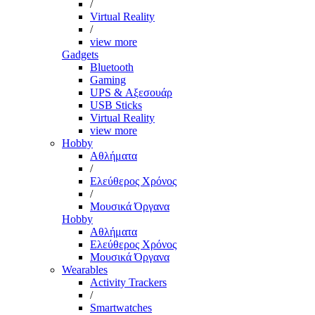
/
Virtual Reality
/
view more
Gadgets
Bluetooth
Gaming
UPS & Αξεσουάρ
USB Sticks
Virtual Reality
view more
Hobby
Αθλήματα
/
Ελεύθερος Χρόνος
/
Μουσικά Όργανα
Hobby
Αθλήματα
Ελεύθερος Χρόνος
Μουσικά Όργανα
Wearables
Activity Trackers
/
Smartwatches