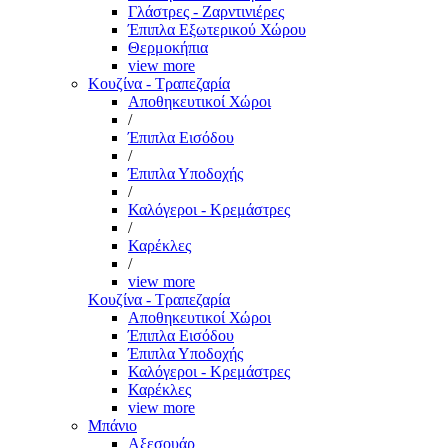
Γλάστρες - Ζαρντινιέρες
Έπιπλα Εξωτερικού Χώρου
Θερμοκήπια
view more
Κουζίνα - Τραπεζαρία
Αποθηκευτικοί Χώροι
/
Έπιπλα Εισόδου
/
Έπιπλα Υποδοχής
/
Καλόγεροι - Κρεμάστρες
/
Καρέκλες
/
view more
Κουζίνα - Τραπεζαρία
Αποθηκευτικοί Χώροι
Έπιπλα Εισόδου
Έπιπλα Υποδοχής
Καλόγεροι - Κρεμάστρες
Καρέκλες
view more
Μπάνιο
Αξεσουάρ