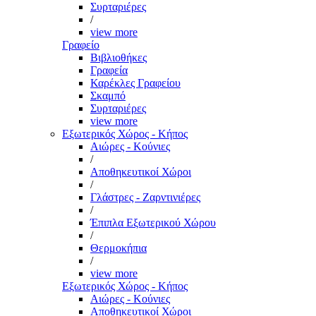
Συρταριέρες
/
view more
Γραφείο
Βιβλιοθήκες
Γραφεία
Καρέκλες Γραφείου
Σκαμπό
Συρταριέρες
view more
Εξωτερικός Χώρος - Κήπος
Αιώρες - Κούνιες
/
Αποθηκευτικοί Χώροι
/
Γλάστρες - Ζαρντινιέρες
/
Έπιπλα Εξωτερικού Χώρου
/
Θερμοκήπια
/
view more
Εξωτερικός Χώρος - Κήπος
Αιώρες - Κούνιες
Αποθηκευτικοί Χώροι