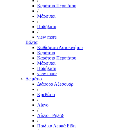
/
Καρότσια Περιπάτου
/
Μάρσιποι
/
Ποδήλατα
/
view more
Βόλτα
Καθίσματα Αυτοκινήτου
Καρότσια
Καρότσια Περιπάτου
Μάρσιποι
Ποδήλατα
view more
Δωμάτιο
Διάφορα Αξεσουάρ
/
Κρεβάτια
/
Λίκνο
/
Λίκνο - Ρηλάξ
/
Παιδικά Λευκά Είδη