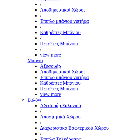
/
Αποθηκευτικοί Χώροι
/
Έπιπλο μπάνιου νιπτήρα
/
Καθρέπτες Μπάνιου
/
Πετσέτες Μπάνιου
/
view more
Μπάνιο
Αξεσουάρ
Αποθηκευτικοί Χώροι
Έπιπλο μπάνιου νιπτήρα
Καθρέπτες Μπάνιου
Πετσέτες Μπάνιου
view more
Σαλόνι
Αξεσουάρ Σαλονιού
/
Αποσμητικά Χώρου
/
Διαχωριστικά Εσωτερικού Χώρου
/
Έπιπλα Τηλεόρασης