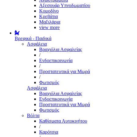
Αξεσουάρ Υπνοδωματίου
Κομοδίνο
Κρεβάτια
Μαξιλάρια
view more
Βρεφικά - Παιδικά
Ασφάλεια
Βραχιόλια Ασφαλείας
/
Ενδοεπικοινωνία
/
Προστατευτικά για Μωρά
/
Φωτισμός
Ασφάλεια
Βραχιόλια Ασφαλείας
Ενδοεπικοινωνία
Προστατευτικά για Μωρά
Φωτισμός
Βόλτα
Καθίσματα Αυτοκινήτου
/
Καρότσια