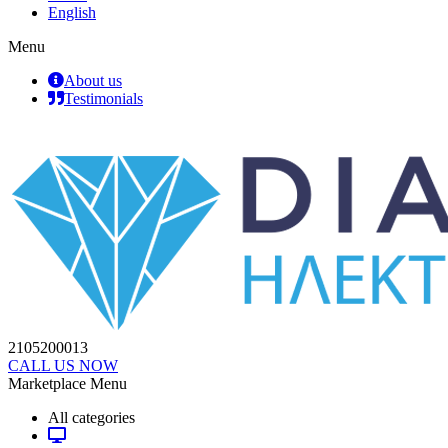
English
Menu
About us
Testimonials
2105200013
CALL US NOW
Marketplace Menu
All categories