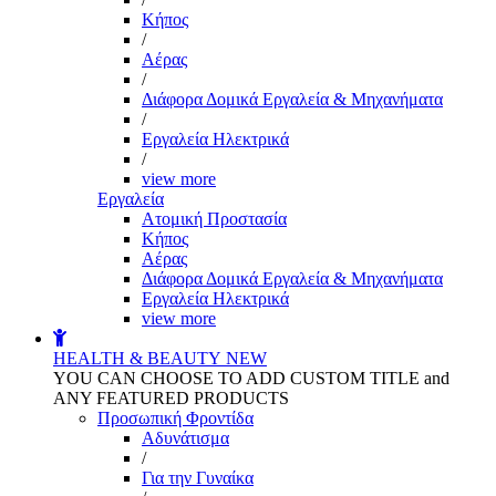
Kήπος
/
Αέρας
/
Διάφορα Δομικά Εργαλεία & Μηχανήματα
/
Εργαλεία Ηλεκτρικά
/
view more
Εργαλεία
Aτομική Προστασία
Kήπος
Αέρας
Διάφορα Δομικά Εργαλεία & Μηχανήματα
Εργαλεία Ηλεκτρικά
view more
HEALTH & BEAUTY
NEW
YOU CAN CHOOSE TO ADD CUSTOM TITLE and
ANY FEATURED PRODUCTS
Προσωπική Φροντίδα
Αδυνάτισμα
/
Για την Γυναίκα