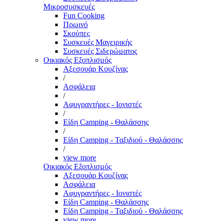
Μικροσυσκευές
Fun Cooking
Πρωινό
Σκούπες
Συσκευές Μαγειρικής
Συσκευές Σιδερώματος
Οικιακός Εξοπλισμός
Αξεσουάρ Κουζίνας
/
Ασφάλεια
/
Αφυγραντήρες - Ιονιστές
/
Είδη Camping - Θαλάσσης
/
Είδη Camping - Ταξιδιού - Θαλάσσης
/
view more
Οικιακός Εξοπλισμός
Αξεσουάρ Κουζίνας
Ασφάλεια
Αφυγραντήρες - Ιονιστές
Είδη Camping - Θαλάσσης
Είδη Camping - Ταξιδιού - Θαλάσσης
view more