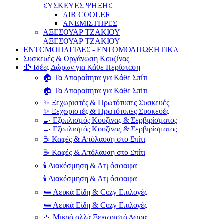
ΣΥΣΚΕΥΕΣ ΨΗΞΗΣ
AIR COOLER
ΑΝΕΜΙΣΤΗΡΕΣ
ΑΞΕΣΟΥΑΡ ΤΖΑΚΙΟΥ
ΑΞΕΣΟΥΑΡ ΤΖΑΚΙΟΥ
ΕΝΤΟΜΟΠΑΓΙΔΕΣ - ΕΝΤΟΜΟΑΠΩΘΗΤΙΚΑ
Συσκευές & Οργάνωση Κουζίνας
🎁 Ιδέες Δώρων για Κάθε Περίσταση
🏠 Τα Απαραίτητα για Κάθε Σπίτι
🏠 Τα Απαραίτητα για Κάθε Σπίτι
✨ Ξεχωριστές & Πρωτότυπες Συσκευές
✨ Ξεχωριστές & Πρωτότυπες Συσκευές
🍳 Εξοπλισμός Κουζίνας & Σερβιρίσματος
🍳 Εξοπλισμός Κουζίνας & Σερβιρίσματος
☕ Καφές & Απόλαυση στο Σπίτι
☕ Καφές & Απόλαυση στο Σπίτι
🕯️ Διακόσμηση & Ατμόσφαιρα
🕯️ Διακόσμηση & Ατμόσφαιρα
🛏️ Λευκά Είδη & Cozy Επιλογές
🛏️ Λευκά Είδη & Cozy Επιλογές
🎀 Μικρά αλλά Ξεχωριστά Δώρα