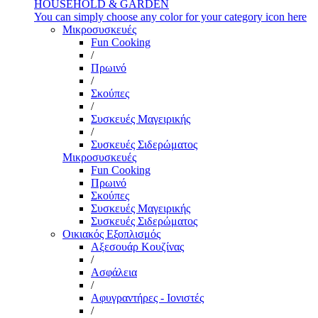
HOUSEHOLD & GARDEN
You can simply choose any color for your category icon here
Μικροσυσκευές
Fun Cooking
/
Πρωινό
/
Σκούπες
/
Συσκευές Μαγειρικής
/
Συσκευές Σιδερώματος
Μικροσυσκευές
Fun Cooking
Πρωινό
Σκούπες
Συσκευές Μαγειρικής
Συσκευές Σιδερώματος
Οικιακός Εξοπλισμός
Αξεσουάρ Κουζίνας
/
Ασφάλεια
/
Αφυγραντήρες - Ιονιστές
/