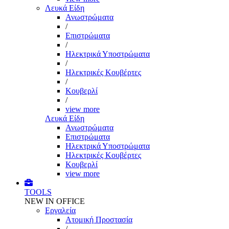
Λευκά Είδη
Ανωστρώματα
/
Επιστρώματα
/
Ηλεκτρικά Υποστρώματα
/
Ηλεκτρικές Κουβέρτες
/
Κουβερλί
/
view more
Λευκά Είδη
Ανωστρώματα
Επιστρώματα
Ηλεκτρικά Υποστρώματα
Ηλεκτρικές Κουβέρτες
Κουβερλί
view more
TOOLS
NEW IN OFFICE
Εργαλεία
Aτομική Προστασία
/