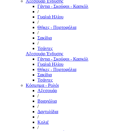
Αξεσουάρ Ένδυσης
Γάντια - Σκούφοι - Κασκόλ
/
Γυαλιά Ηλίου
/
Θήκες - Πορτοφόλια
/
Σακίδια
/
Τσάντες
Αξεσουάρ Ένδυσης
Γάντια - Σκούφοι - Κασκόλ
Γυαλιά Ηλίου
Θήκες - Πορτοφόλια
Σακίδια
Τσάντες
Κόσμημα - Ρολόι
Αξεσουάρ
/
Βραχιόλια
/
Δαχτυλίδια
/
Κολιέ
/