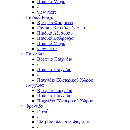
Παιδικά Μαγιό
/
view more
Παιδικά Ρούχα
Βρεφικά Φορμάκια
Γάντια - Κασκόλ - Σκούφοι
Παιδικά Αξεσουάρ
Παιδικά Εσώρουχα
Παιδικά Μαγιό
view more
Παιχνίδια
Βρεφικά Παιχνίδια
/
Παιδικά Παιχνίδια
/
Παιχνίδια Εξωτερικού Χώρου
Παιχνίδια
Βρεφικά Παιχνίδια
Παιδικά Παιχνίδια
Παιχνίδια Εξωτερικού Χώρου
Φροντίδα
Γιογιό
/
Είδη Εκπαίδευσης Φαγητού
/