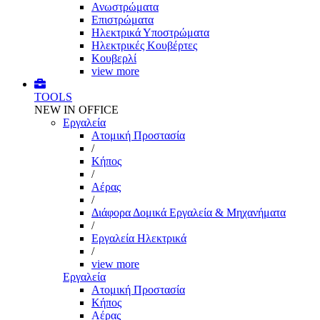
Ανωστρώματα
Επιστρώματα
Ηλεκτρικά Υποστρώματα
Ηλεκτρικές Κουβέρτες
Κουβερλί
view more
TOOLS
NEW IN OFFICE
Εργαλεία
Aτομική Προστασία
/
Kήπος
/
Αέρας
/
Διάφορα Δομικά Εργαλεία & Μηχανήματα
/
Εργαλεία Ηλεκτρικά
/
view more
Εργαλεία
Aτομική Προστασία
Kήπος
Αέρας