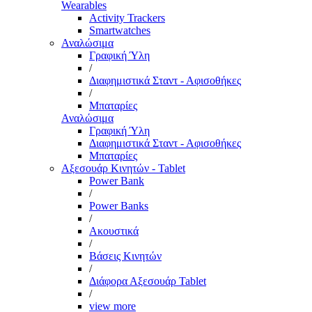
Wearables
Activity Trackers
Smartwatches
Αναλώσιμα
Γραφική Ύλη
/
Διαφημιστικά Σταντ - Αφισοθήκες
/
Μπαταρίες
Αναλώσιμα
Γραφική Ύλη
Διαφημιστικά Σταντ - Αφισοθήκες
Μπαταρίες
Αξεσουάρ Κινητών - Tablet
Power Bank
/
Power Banks
/
Ακουστικά
/
Βάσεις Κινητών
/
Διάφορα Αξεσουάρ Tablet
/
view more