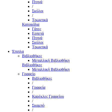
Πτηνά
/
Σκύλοι
/
Τρωκτικά
Κατοικίδια
Γάτες
Ερπετά
Πτηνά
Σκύλοι
Τρωκτικά
Έπιπλα
Βιβλιοθήκες
Μεταλλική Βιβλιοθήκη
Βιβλιοθήκες
Μεταλλική Βιβλιοθήκη
Γραφείο
Βιβλιοθήκες
/
Γραφεία
/
Καρέκλες Γραφείου
/
Σκαμπό
/