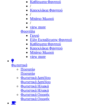
Καθίσματα Φαγητού
/
Καρεκλάκια Φαγητού
/
Μπάνιο Μωρού
/
view more
Φροντίδα
Γιογιό
Είδη Εκπαίδευσης Φαγητού
Καθίσματα Φαγητού
Καρεκλάκια Φαγητού
Μπάνιο Μωρού
view more
Φωτιστικά
Πορτατίφ
Πορτατίφ
Φωτιστικά Δαπέδου
Φωτιστικά Δαπέδου
Φωτιστικά Ηλιακά
Φωτιστικά Ηλιακά
Φωτιστικά Οροφής
Φωτιστικά Οροφής