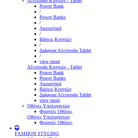
Αξεσουάρ Κινητών - Tablet
Power Bank
/
Power Banks
/
Ακουστικά
/
Βάσεις Κινητών
/
Διάφορα Αξεσουάρ Tablet
/
view more
Αξεσουάρ Κινητών - Tablet
Power Bank
Power Banks
Ακουστικά
Βάσεις Κινητών
Διάφορα Αξεσουάρ Tablet
view more
Οθόνες Υπολογιστών
Φορητές Οθόνες
Οθόνες Υπολογιστών
Φορητές Οθόνες
FASHION STYLING