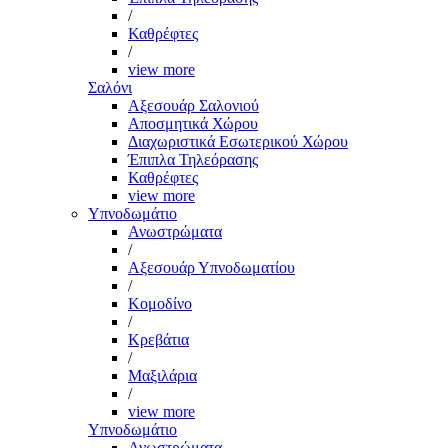
/
Καθρέφτες
/
view more
Σαλόνι
Αξεσουάρ Σαλονιού
Αποσμητικά Χώρου
Διαχωριστικά Εσωτερικού Χώρου
Έπιπλα Τηλεόρασης
Καθρέφτες
view more
Υπνοδωμάτιο
Ανωστρώματα
/
Αξεσουάρ Υπνοδωματίου
/
Κομοδίνο
/
Κρεβάτια
/
Μαξιλάρια
/
view more
Υπνοδωμάτιο
Ανωστρώματα