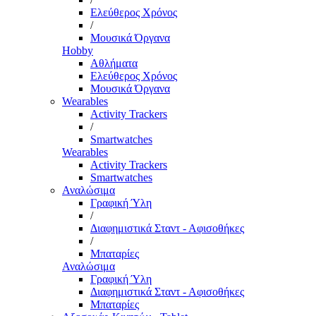
Ελεύθερος Χρόνος
/
Μουσικά Όργανα
Hobby
Αθλήματα
Ελεύθερος Χρόνος
Μουσικά Όργανα
Wearables
Activity Trackers
/
Smartwatches
Wearables
Activity Trackers
Smartwatches
Αναλώσιμα
Γραφική Ύλη
/
Διαφημιστικά Σταντ - Αφισοθήκες
/
Μπαταρίες
Αναλώσιμα
Γραφική Ύλη
Διαφημιστικά Σταντ - Αφισοθήκες
Μπαταρίες