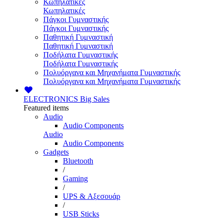
Κωπηλατικές
Κωπηλατικές
Πάγκοι Γυμναστικής
Πάγκοι Γυμναστικής
Παθητική Γυμναστική
Παθητική Γυμναστική
Ποδήλατα Γυμναστικής
Ποδήλατα Γυμναστικής
Πολυόργανα και Μηχανήματα Γυμναστικής
Πολυόργανα και Μηχανήματα Γυμναστικής
ELECTRONICS
Big Sales
Featured items
Audio
Audio Components
Audio
Audio Components
Gadgets
Bluetooth
/
Gaming
/
UPS & Αξεσουάρ
/
USB Sticks