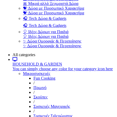
🎀 Μικρά αλλά Ξεχωριστά Δώρα
💝 Δώρα με Προσωπικό Χαρακτήρα
💝 Δώρα με Προσωπικό Χαρακτήρα
🎧 Tech Δώρα & Gadgets
🎧 Tech Δώρα & Gadgets
🎈 Ιδέες Δώρων για Παιδιά
🎈 Ιδέες Δώρων για Παιδιά
✨ Δώρα Ομορφιάς & Περιποίησης
✨ Δώρα Ομορφιάς & Περιποίησης
All categories
HOUSEHOLD & GARDEN
You can simply choose any color for your category icon here
Μικροσυσκευές
Fun Cooking
/
Πρωινό
/
Σκούπες
/
Συσκευές Μαγειρικής
/
Συσκευές Σιδερώματος