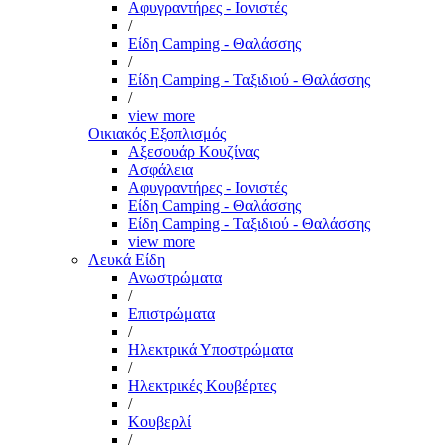
Αφυγραντήρες - Ιονιστές
/
Είδη Camping - Θαλάσσης
/
Είδη Camping - Ταξιδιού - Θαλάσσης
/
view more
Οικιακός Εξοπλισμός
Αξεσουάρ Κουζίνας
Ασφάλεια
Αφυγραντήρες - Ιονιστές
Είδη Camping - Θαλάσσης
Είδη Camping - Ταξιδιού - Θαλάσσης
view more
Λευκά Είδη
Ανωστρώματα
/
Επιστρώματα
/
Ηλεκτρικά Υποστρώματα
/
Ηλεκτρικές Κουβέρτες
/
Κουβερλί
/