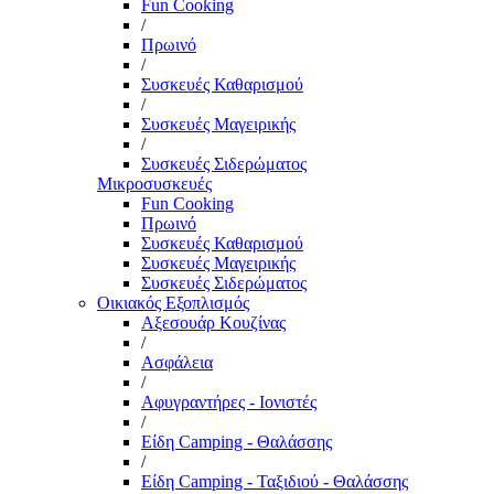
Fun Cooking
/
Πρωινό
/
Συσκευές Καθαρισμού
/
Συσκευές Μαγειρικής
/
Συσκευές Σιδερώματος
Μικροσυσκευές
Fun Cooking
Πρωινό
Συσκευές Καθαρισμού
Συσκευές Μαγειρικής
Συσκευές Σιδερώματος
Οικιακός Εξοπλισμός
Αξεσουάρ Κουζίνας
/
Ασφάλεια
/
Αφυγραντήρες - Ιονιστές
/
Είδη Camping - Θαλάσσης
/
Είδη Camping - Ταξιδιού - Θαλάσσης