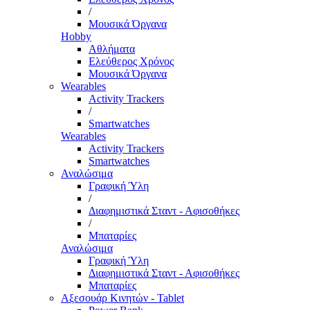
/
Μουσικά Όργανα
Hobby
Αθλήματα
Ελεύθερος Χρόνος
Μουσικά Όργανα
Wearables
Activity Trackers
/
Smartwatches
Wearables
Activity Trackers
Smartwatches
Αναλώσιμα
Γραφική Ύλη
/
Διαφημιστικά Σταντ - Αφισοθήκες
/
Μπαταρίες
Αναλώσιμα
Γραφική Ύλη
Διαφημιστικά Σταντ - Αφισοθήκες
Μπαταρίες
Αξεσουάρ Κινητών - Tablet