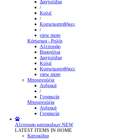
Δαχτυλίδια
/
Κολιέ
/
Κοσμηματοθήκες
/
view more
Κόσμημα - Ρολόι
Αξεσουάρ
Βραχιόλια
Δαχτυλίδια
Κολιέ
Κοσμηματοθήκες
view more
Μπουρνούζια
Ανδρικά
/
Γυναικεία
Μπουρνούζια
Ανδρικά
Γυναικεία
Αξεσουαρ κατοικιδιων
NEW
LATEST ITEMS IN HOME
Κατοικίδια