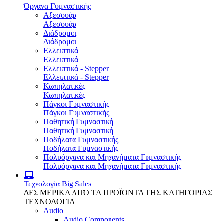
Όργανα Γυμναστικής
Αξεσουάρ
Αξεσουάρ
Διάδρομοι
Διάδρομοι
Ελλειπτικά
Ελλειπτικά
Ελλειπτικά - Stepper
Ελλειπτικά - Stepper
Κωπηλατικές
Κωπηλατικές
Πάγκοι Γυμναστικής
Πάγκοι Γυμναστικής
Παθητική Γυμναστική
Παθητική Γυμναστική
Ποδήλατα Γυμναστικής
Ποδήλατα Γυμναστικής
Πολυόργανα και Μηχανήματα Γυμναστικής
Πολυόργανα και Μηχανήματα Γυμναστικής
Τεχνολογία
Big Sales
ΔΕΣ ΜΕΡΙΚΑ ΑΠΌ ΤΑ ΠΡΟΪΌΝΤΑ ΤΗΣ ΚΑΤΗΓΟΡΙΑΣ
ΤΕΧΝΟΛΟΓΙΑ
Audio
Audio Components