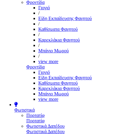
Φροντίδα
Γιογιό
/
Είδη Εκπαίδευσης Φαγητού
/
Καθίσματα Φαγητού
/
Καρεκλάκια Φαγητού
/
Μπάνιο Μωρού
/
view more
Φροντίδα
Γιογιό
Είδη Εκπαίδευσης Φαγητού
Καθίσματα Φαγητού
Καρεκλάκια Φαγητού
Μπάνιο Μωρού
view more
Φωτιστικά
Πορτατίφ
Πορτατίφ
Φωτιστικά Δαπέδου
Φωτιστικά Δαπέδου