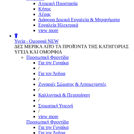
Aτομική Προστασία
Kήπος
Αέρας
Διάφορα Δομικά Εργαλεία & Μηχανήματα
Εργαλεία Ηλεκτρικά
view more
Υγεία - Ομορφιά
NEW
ΔΕΣ ΜΕΡΙΚΑ ΑΠΌ ΤΑ ΠΡΟΪΌΝΤΑ ΤΗΣ ΚΑΤΗΓΟΡΙΑΣ
ΥΓΕΙΑ ΚΑΙ ΟΜΟΡΦΙΑ
Προσωπική Φροντίδα
Για την Γυναίκα
/
Για τον Άνδρα
/
Ζυγαριές Σώματος & Λιπομετρητές
/
Καλλυντικά & Περιποίηση
/
Στοματική Υγιεινή
/
view more
Προσωπική Φροντίδα
Για την Γυναίκα
Για τον Άνδρα