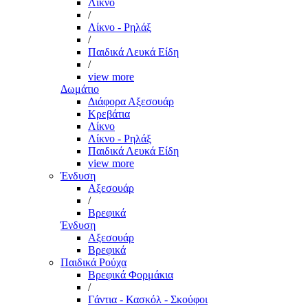
Λίκνο
/
Λίκνο - Ρηλάξ
/
Παιδικά Λευκά Είδη
/
view more
Δωμάτιο
Διάφορα Αξεσουάρ
Κρεβάτια
Λίκνο
Λίκνο - Ρηλάξ
Παιδικά Λευκά Είδη
view more
Ένδυση
Αξεσουάρ
/
Βρεφικά
Ένδυση
Αξεσουάρ
Βρεφικά
Παιδικά Ρούχα
Βρεφικά Φορμάκια
/
Γάντια - Κασκόλ - Σκούφοι