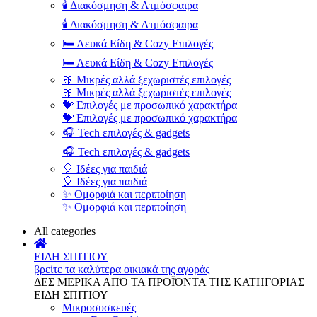
🕯️ Διακόσμηση & Ατμόσφαιρα
🕯️ Διακόσμηση & Ατμόσφαιρα
🛏️ Λευκά Είδη & Cozy Επιλογές
🛏️ Λευκά Είδη & Cozy Επιλογές
🎀 Μικρές αλλά ξεχωριστές επιλογές
🎀 Μικρές αλλά ξεχωριστές επιλογές
💝 Επιλογές με προσωπικό χαρακτήρα
💝 Επιλογές με προσωπικό χαρακτήρα
🎧 Tech επιλογές & gadgets
🎧 Tech επιλογές & gadgets
🎈 Ιδέες για παιδιά
🎈 Ιδέες για παιδιά
✨ Ομορφιά και περιποίηση
✨ Ομορφιά και περιποίηση
All categories
ΕΙΔΗ ΣΠΙΤΙΟΥ
βρείτε τα καλύτερα οικιακά της αγοράς
ΔΕΣ ΜΕΡΙΚΑ ΑΠΌ ΤΑ ΠΡΟΪΌΝΤΑ ΤΗΣ ΚΑΤΗΓΟΡΙΑΣ
ΕΙΔΗ ΣΠΙΤΙΟΥ
Μικροσυσκευές