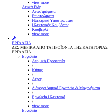
view more
Λευκά Είδη
Ανωστρώματα
Επιστρώματα
Ηλεκτρικά Υποστρώματα
Ηλεκτρικές Κουβέρτες
Κουβερλί
view more
ΕΡΓΑΛΕΙΑ
ΔΕΣ ΜΕΡΙΚΑ ΑΠΌ ΤΑ ΠΡΟΪΌΝΤΑ ΤΗΣ ΚΑΤΗΓΟΡΙΑΣ
ΕΡΓΑΛΕΙΑ
Εργαλεία
Aτομική Προστασία
/
Kήπος
/
Αέρας
/
Διάφορα Δομικά Εργαλεία & Μηχανήματα
/
Εργαλεία Ηλεκτρικά
/
view more
Εργαλεία