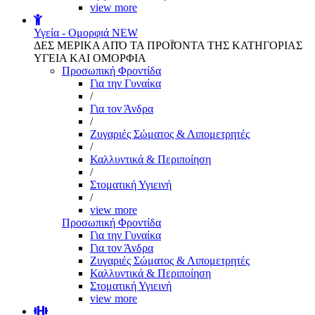
view more
Υγεία - Ομορφιά
NEW
ΔΕΣ ΜΕΡΙΚΑ ΑΠΌ ΤΑ ΠΡΟΪΌΝΤΑ ΤΗΣ ΚΑΤΗΓΟΡΙΑΣ
ΥΓΕΙΑ ΚΑΙ ΟΜΟΡΦΙΑ
Προσωπική Φροντίδα
Για την Γυναίκα
/
Για τον Άνδρα
/
Ζυγαριές Σώματος & Λιπομετρητές
/
Καλλυντικά & Περιποίηση
/
Στοματική Υγιεινή
/
view more
Προσωπική Φροντίδα
Για την Γυναίκα
Για τον Άνδρα
Ζυγαριές Σώματος & Λιπομετρητές
Καλλυντικά & Περιποίηση
Στοματική Υγιεινή
view more