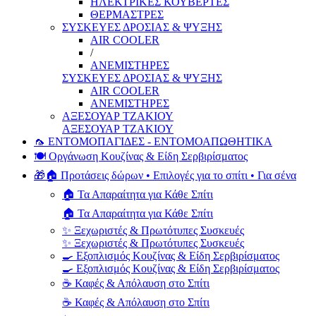
ΗΛΕΚΤΡΙΚΕΣ ΚΟΥΒΕΡΤΕΣ
ΘΕΡΜΑΣΤΡΕΣ
ΣΥΣΚΕΥΕΣ ΔΡΟΣΙΑΣ & ΨΥΞΗΣ
AIR COOLER
/
ΑΝΕΜΙΣΤΗΡΕΣ
ΣΥΣΚΕΥΕΣ ΔΡΟΣΙΑΣ & ΨΥΞΗΣ
AIR COOLER
ΑΝΕΜΙΣΤΗΡΕΣ
ΑΞΕΣΟΥΑΡ ΤΖΑΚΙΟΥ
ΑΞΕΣΟΥΑΡ ΤΖΑΚΙΟΥ
🦟 ΕΝΤΟΜΟΠΑΓΙΔΕΣ - ΕΝΤΟΜΟΑΠΩΘΗΤΙΚΑ
🍽️ Οργάνωση Κουζίνας & Είδη Σερβιρίσματος
🎁🏠 Προτάσεις δώρων • Επιλογές για το σπίτι • Για σένα
🏠 Τα Απαραίτητα για Κάθε Σπίτι
🏠 Τα Απαραίτητα για Κάθε Σπίτι
✨ Ξεχωριστές & Πρωτότυπες Συσκευές
✨ Ξεχωριστές & Πρωτότυπες Συσκευές
🍳 Εξοπλισμός Κουζίνας & Είδη Σερβιρίσματος
🍳 Εξοπλισμός Κουζίνας & Είδη Σερβιρίσματος
☕ Καφές & Απόλαυση στο Σπίτι
☕ Καφές & Απόλαυση στο Σπίτι