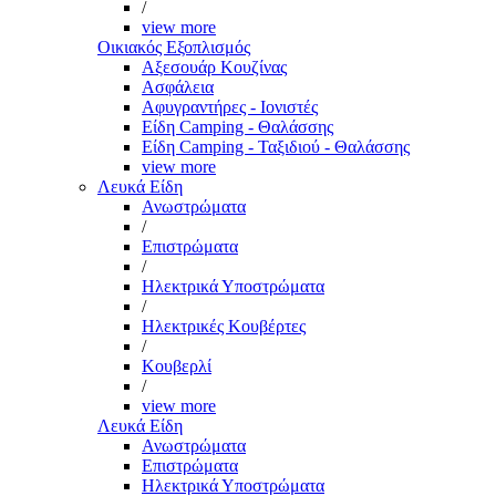
/
view more
Οικιακός Εξοπλισμός
Αξεσουάρ Κουζίνας
Ασφάλεια
Αφυγραντήρες - Ιονιστές
Είδη Camping - Θαλάσσης
Είδη Camping - Ταξιδιού - Θαλάσσης
view more
Λευκά Είδη
Ανωστρώματα
/
Επιστρώματα
/
Ηλεκτρικά Υποστρώματα
/
Ηλεκτρικές Κουβέρτες
/
Κουβερλί
/
view more
Λευκά Είδη
Ανωστρώματα
Επιστρώματα
Ηλεκτρικά Υποστρώματα