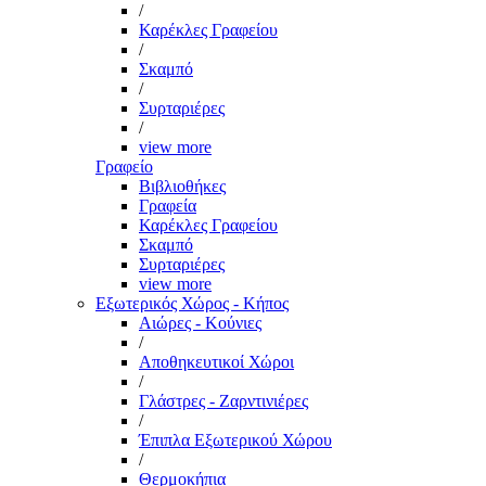
/
Καρέκλες Γραφείου
/
Σκαμπό
/
Συρταριέρες
/
view more
Γραφείο
Βιβλιοθήκες
Γραφεία
Καρέκλες Γραφείου
Σκαμπό
Συρταριέρες
view more
Εξωτερικός Χώρος - Κήπος
Αιώρες - Κούνιες
/
Αποθηκευτικοί Χώροι
/
Γλάστρες - Ζαρντινιέρες
/
Έπιπλα Εξωτερικού Χώρου
/
Θερμοκήπια