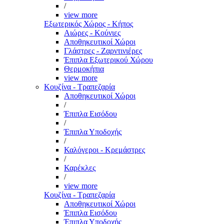
/
view more
Εξωτερικός Χώρος - Κήπος
Αιώρες - Κούνιες
Αποθηκευτικοί Χώροι
Γλάστρες - Ζαρντινιέρες
Έπιπλα Εξωτερικού Χώρου
Θερμοκήπια
view more
Κουζίνα - Τραπεζαρία
Αποθηκευτικοί Χώροι
/
Έπιπλα Εισόδου
/
Έπιπλα Υποδοχής
/
Καλόγεροι - Κρεμάστρες
/
Καρέκλες
/
view more
Κουζίνα - Τραπεζαρία
Αποθηκευτικοί Χώροι
Έπιπλα Εισόδου
Έπιπλα Υποδοχής