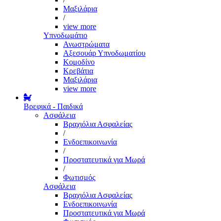
Μαξιλάρια
/
view more
Υπνοδωμάτιο
Ανωστρώματα
Αξεσουάρ Υπνοδωματίου
Κομοδίνο
Κρεβάτια
Μαξιλάρια
view more
Βρεφικά - Παιδικά
Ασφάλεια
Βραχιόλια Ασφαλείας
/
Ενδοεπικοινωνία
/
Προστατευτικά για Μωρά
/
Φωτισμός
Ασφάλεια
Βραχιόλια Ασφαλείας
Ενδοεπικοινωνία
Προστατευτικά για Μωρά