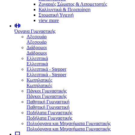
Ζυγαριές Σώματος & Λιπομετρητές
Καλλυντικά & Περιποίηση
Στοματική Υγιεινή
view more
Όργανα Γυμναστικής
Αξεσουάρ
Αξεσουάρ
Διάδρομοι
Διάδρομοι
Ελλειπτικά
Ελλειπτικά
Ελλειπτικά - Stepper
Ελλειπτικά - Stepper
Κωπηλατικές
Κωπηλατικές
Πάγκοι Γυμναστικής
Πάγκοι Γυμναστικής
Παθητική Γυμναστική
Παθητική Γυμναστική
Ποδήλατα Γυμναστικής
Ποδήλατα Γυμναστικής
Πολυόργανα και Μηχανήματα Γυμναστικής
Πολυόργανα και Μηχανήματα Γυμναστικής