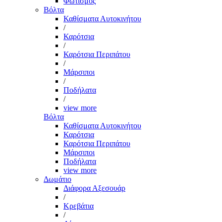
Φωτισμός
Βόλτα
Καθίσματα Αυτοκινήτου
/
Καρότσια
/
Καρότσια Περιπάτου
/
Μάρσιποι
/
Ποδήλατα
/
view more
Βόλτα
Καθίσματα Αυτοκινήτου
Καρότσια
Καρότσια Περιπάτου
Μάρσιποι
Ποδήλατα
view more
Δωμάτιο
Διάφορα Αξεσουάρ
/
Κρεβάτια
/