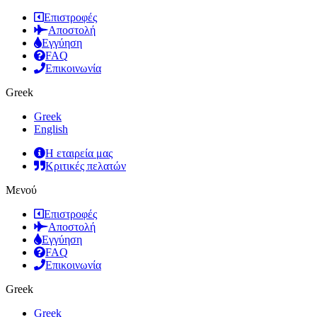
Επιστροφές
Αποστολή
Εγγύηση
FAQ
Επικοινωνία
Greek
Greek
English
Η εταιρεία μας
Κριτικές πελατών
Μενού
Επιστροφές
Αποστολή
Εγγύηση
FAQ
Επικοινωνία
Greek
Greek