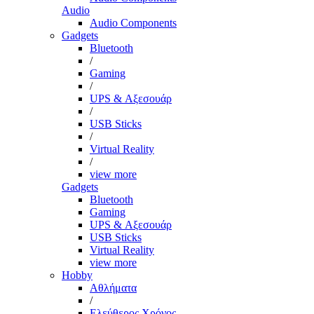
Audio
Audio Components
Gadgets
Bluetooth
/
Gaming
/
UPS & Αξεσουάρ
/
USB Sticks
/
Virtual Reality
/
view more
Gadgets
Bluetooth
Gaming
UPS & Αξεσουάρ
USB Sticks
Virtual Reality
view more
Hobby
Αθλήματα
/
Ελεύθερος Χρόνος