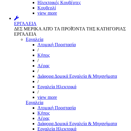
Ηλεκτρικές Κουβέρτες
Κουβερλί
view more
ΕΡΓΑΛΕΙΑ
ΔΕΣ ΜΕΡΙΚΑ ΑΠΌ ΤΑ ΠΡΟΪΌΝΤΑ ΤΗΣ ΚΑΤΗΓΟΡΙΑΣ
ΕΡΓΑΛΕΙΑ
Εργαλεία
Aτομική Προστασία
/
Kήπος
/
Αέρας
/
Διάφορα Δομικά Εργαλεία & Μηχανήματα
/
Εργαλεία Ηλεκτρικά
/
view more
Εργαλεία
Aτομική Προστασία
Kήπος
Αέρας
Διάφορα Δομικά Εργαλεία & Μηχανήματα
Εργαλεία Ηλεκτρικά