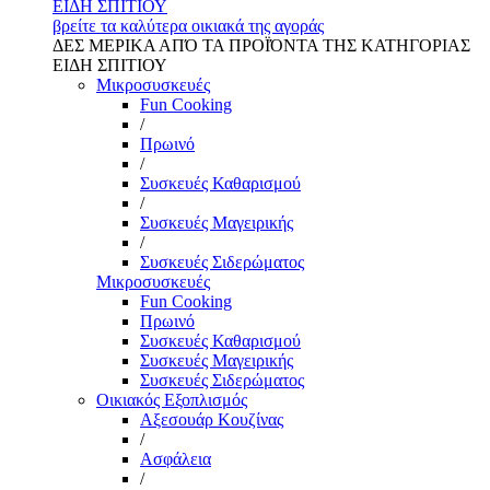
ΕΙΔΗ ΣΠΙΤΙΟΥ
βρείτε τα καλύτερα οικιακά της αγοράς
ΔΕΣ ΜΕΡΙΚΑ ΑΠΌ ΤΑ ΠΡΟΪΌΝΤΑ ΤΗΣ ΚΑΤΗΓΟΡΙΑΣ
ΕΙΔΗ ΣΠΙΤΙΟΥ
Μικροσυσκευές
Fun Cooking
/
Πρωινό
/
Συσκευές Καθαρισμού
/
Συσκευές Μαγειρικής
/
Συσκευές Σιδερώματος
Μικροσυσκευές
Fun Cooking
Πρωινό
Συσκευές Καθαρισμού
Συσκευές Μαγειρικής
Συσκευές Σιδερώματος
Οικιακός Εξοπλισμός
Αξεσουάρ Κουζίνας
/
Ασφάλεια
/