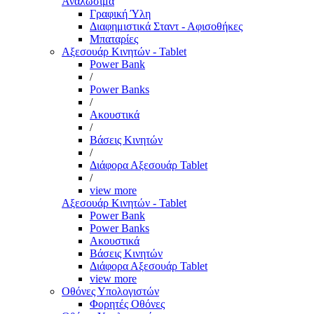
Αναλώσιμα
Γραφική Ύλη
Διαφημιστικά Σταντ - Αφισοθήκες
Μπαταρίες
Αξεσουάρ Κινητών - Tablet
Power Bank
/
Power Banks
/
Ακουστικά
/
Βάσεις Κινητών
/
Διάφορα Αξεσουάρ Tablet
/
view more
Αξεσουάρ Κινητών - Tablet
Power Bank
Power Banks
Ακουστικά
Βάσεις Κινητών
Διάφορα Αξεσουάρ Tablet
view more
Οθόνες Υπολογιστών
Φορητές Οθόνες