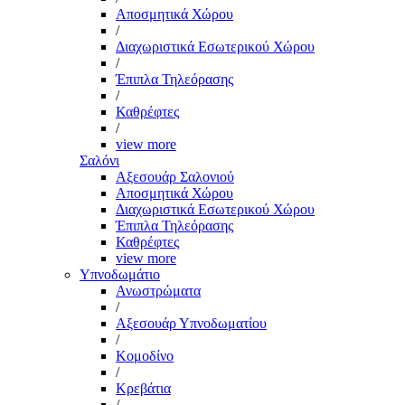
Αποσμητικά Χώρου
/
Διαχωριστικά Εσωτερικού Χώρου
/
Έπιπλα Τηλεόρασης
/
Καθρέφτες
/
view more
Σαλόνι
Αξεσουάρ Σαλονιού
Αποσμητικά Χώρου
Διαχωριστικά Εσωτερικού Χώρου
Έπιπλα Τηλεόρασης
Καθρέφτες
view more
Υπνοδωμάτιο
Ανωστρώματα
/
Αξεσουάρ Υπνοδωματίου
/
Κομοδίνο
/
Κρεβάτια
/