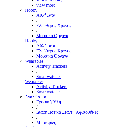
view more
Hobby
Αθλήματα
/
Ελεύθερος Χρόνος
/
Μουσικά Όργανα
Hobby
Αθλήματα
Ελεύθερος Χρόνος
Μουσικά Όργανα
Wearables
Activity Trackers
/
Smartwatches
Wearables
Activity Trackers
Smartwatches
Αναλώσιμα
Γραφική Ύλη
/
Διαφημιστικά Σταντ - Αφισοθήκες
/
Μπαταρίες