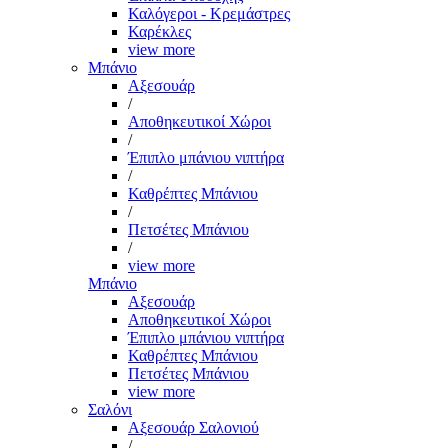
Καλόγεροι - Κρεμάστρες
Καρέκλες
view more
Μπάνιο
Αξεσουάρ
/
Αποθηκευτικοί Χώροι
/
Έπιπλο μπάνιου νιπτήρα
/
Καθρέπτες Μπάνιου
/
Πετσέτες Μπάνιου
/
view more
Μπάνιο
Αξεσουάρ
Αποθηκευτικοί Χώροι
Έπιπλο μπάνιου νιπτήρα
Καθρέπτες Μπάνιου
Πετσέτες Μπάνιου
view more
Σαλόνι
Αξεσουάρ Σαλονιού
/