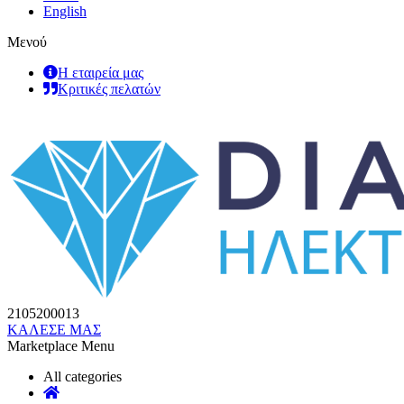
English
Μενού
Η εταιρεία μας
Κριτικές πελατών
2105200013
ΚΑΛΕΣΕ ΜΑΣ
Marketplace Menu
All categories