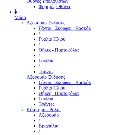
Οθόνες Υπολογιστών
Φορητές Οθόνες
Μόδα
Αξεσουάρ Ένδυσης
Γάντια - Σκούφοι - Κασκόλ
/
Γυαλιά Ηλίου
/
Θήκες - Πορτοφόλια
/
Σακίδια
/
Τσάντες
Αξεσουάρ Ένδυσης
Γάντια - Σκούφοι - Κασκόλ
Γυαλιά Ηλίου
Θήκες - Πορτοφόλια
Σακίδια
Τσάντες
Κόσμημα - Ρολόι
Αξεσουάρ
/
Βραχιόλια
/