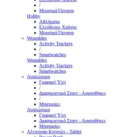
/
Μουσικά Όργανα
Hobby
Αθλήματα
Ελεύθερος Χρόνος
Μουσικά Όργανα
Wearables
Activity Trackers
/
Smartwatches
Wearables
Activity Trackers
Smartwatches
Αναλώσιμα
Γραφική Ύλη
/
Διαφημιστικά Σταντ - Αφισοθήκες
/
Μπαταρίες
Αναλώσιμα
Γραφική Ύλη
Διαφημιστικά Σταντ - Αφισοθήκες
Μπαταρίες
Αξεσουάρ Κινητών - Tablet