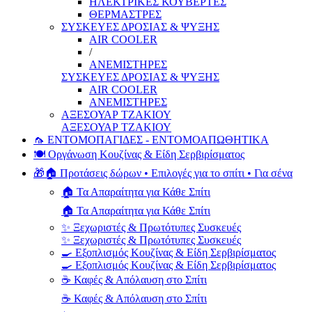
ΗΛΕΚΤΡΙΚΕΣ ΚΟΥΒΕΡΤΕΣ
ΘΕΡΜΑΣΤΡΕΣ
ΣΥΣΚΕΥΕΣ ΔΡΟΣΙΑΣ & ΨΥΞΗΣ
AIR COOLER
/
ΑΝΕΜΙΣΤΗΡΕΣ
ΣΥΣΚΕΥΕΣ ΔΡΟΣΙΑΣ & ΨΥΞΗΣ
AIR COOLER
ΑΝΕΜΙΣΤΗΡΕΣ
ΑΞΕΣΟΥΑΡ ΤΖΑΚΙΟΥ
ΑΞΕΣΟΥΑΡ ΤΖΑΚΙΟΥ
🦟 ΕΝΤΟΜΟΠΑΓΙΔΕΣ - ΕΝΤΟΜΟΑΠΩΘΗΤΙΚΑ
🍽️ Οργάνωση Κουζίνας & Είδη Σερβιρίσματος
🎁🏠 Προτάσεις δώρων • Επιλογές για το σπίτι • Για σένα
🏠 Τα Απαραίτητα για Κάθε Σπίτι
🏠 Τα Απαραίτητα για Κάθε Σπίτι
✨ Ξεχωριστές & Πρωτότυπες Συσκευές
✨ Ξεχωριστές & Πρωτότυπες Συσκευές
🍳 Εξοπλισμός Κουζίνας & Είδη Σερβιρίσματος
🍳 Εξοπλισμός Κουζίνας & Είδη Σερβιρίσματος
☕ Καφές & Απόλαυση στο Σπίτι
☕ Καφές & Απόλαυση στο Σπίτι