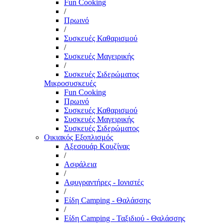
Fun Cooking
/
Πρωινό
/
Συσκευές Καθαρισμού
/
Συσκευές Μαγειρικής
/
Συσκευές Σιδερώματος
Μικροσυσκευές
Fun Cooking
Πρωινό
Συσκευές Καθαρισμού
Συσκευές Μαγειρικής
Συσκευές Σιδερώματος
Οικιακός Εξοπλισμός
Αξεσουάρ Κουζίνας
/
Ασφάλεια
/
Αφυγραντήρες - Ιονιστές
/
Είδη Camping - Θαλάσσης
/
Είδη Camping - Ταξιδιού - Θαλάσσης