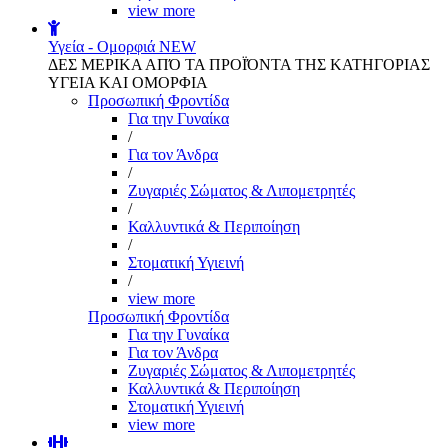
view more
Υγεία - Ομορφιά
NEW
ΔΕΣ ΜΕΡΙΚΑ ΑΠΌ ΤΑ ΠΡΟΪΌΝΤΑ ΤΗΣ ΚΑΤΗΓΟΡΙΑΣ
ΥΓΕΙΑ ΚΑΙ ΟΜΟΡΦΙΑ
Προσωπική Φροντίδα
Για την Γυναίκα
/
Για τον Άνδρα
/
Ζυγαριές Σώματος & Λιπομετρητές
/
Καλλυντικά & Περιποίηση
/
Στοματική Υγιεινή
/
view more
Προσωπική Φροντίδα
Για την Γυναίκα
Για τον Άνδρα
Ζυγαριές Σώματος & Λιπομετρητές
Καλλυντικά & Περιποίηση
Στοματική Υγιεινή
view more