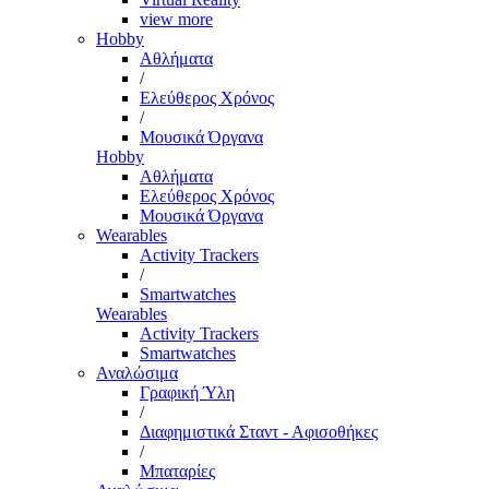
view more
Hobby
Αθλήματα
/
Ελεύθερος Χρόνος
/
Μουσικά Όργανα
Hobby
Αθλήματα
Ελεύθερος Χρόνος
Μουσικά Όργανα
Wearables
Activity Trackers
/
Smartwatches
Wearables
Activity Trackers
Smartwatches
Αναλώσιμα
Γραφική Ύλη
/
Διαφημιστικά Σταντ - Αφισοθήκες
/
Μπαταρίες