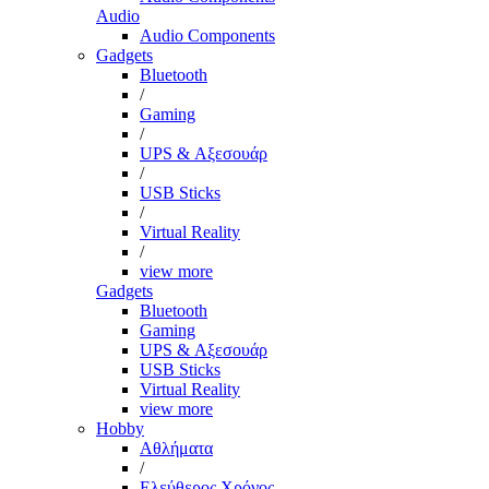
Audio
Audio Components
Gadgets
Bluetooth
/
Gaming
/
UPS & Αξεσουάρ
/
USB Sticks
/
Virtual Reality
/
view more
Gadgets
Bluetooth
Gaming
UPS & Αξεσουάρ
USB Sticks
Virtual Reality
view more
Hobby
Αθλήματα
/
Ελεύθερος Χρόνος