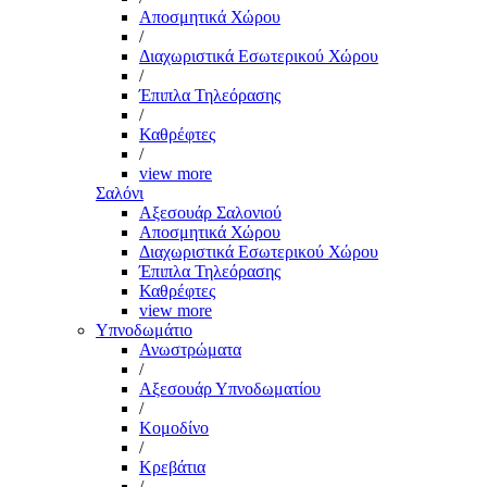
Αποσμητικά Χώρου
/
Διαχωριστικά Εσωτερικού Χώρου
/
Έπιπλα Τηλεόρασης
/
Καθρέφτες
/
view more
Σαλόνι
Αξεσουάρ Σαλονιού
Αποσμητικά Χώρου
Διαχωριστικά Εσωτερικού Χώρου
Έπιπλα Τηλεόρασης
Καθρέφτες
view more
Υπνοδωμάτιο
Ανωστρώματα
/
Αξεσουάρ Υπνοδωματίου
/
Κομοδίνο
/
Κρεβάτια
/