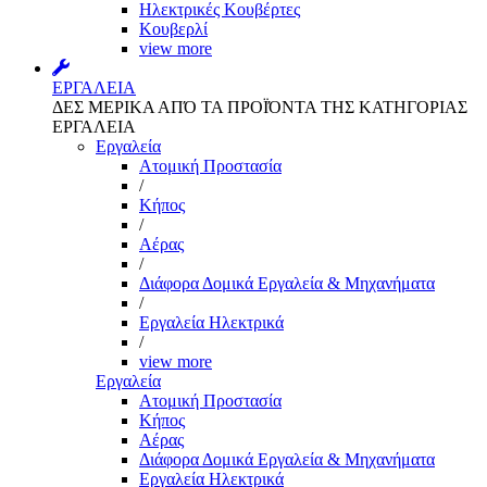
Ηλεκτρικές Κουβέρτες
Κουβερλί
view more
ΕΡΓΑΛΕΙΑ
ΔΕΣ ΜΕΡΙΚΑ ΑΠΌ ΤΑ ΠΡΟΪΌΝΤΑ ΤΗΣ ΚΑΤΗΓΟΡΙΑΣ
ΕΡΓΑΛΕΙΑ
Εργαλεία
Aτομική Προστασία
/
Kήπος
/
Αέρας
/
Διάφορα Δομικά Εργαλεία & Μηχανήματα
/
Εργαλεία Ηλεκτρικά
/
view more
Εργαλεία
Aτομική Προστασία
Kήπος
Αέρας
Διάφορα Δομικά Εργαλεία & Μηχανήματα
Εργαλεία Ηλεκτρικά