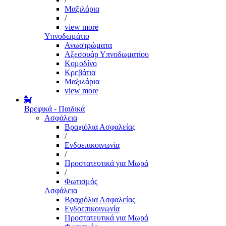
Μαξιλάρια
/
view more
Υπνοδωμάτιο
Ανωστρώματα
Αξεσουάρ Υπνοδωματίου
Κομοδίνο
Κρεβάτια
Μαξιλάρια
view more
Βρεφικά - Παιδικά
Ασφάλεια
Βραχιόλια Ασφαλείας
/
Ενδοεπικοινωνία
/
Προστατευτικά για Μωρά
/
Φωτισμός
Ασφάλεια
Βραχιόλια Ασφαλείας
Ενδοεπικοινωνία
Προστατευτικά για Μωρά