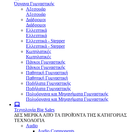
Όργανα Γυμναστικής
Αξεσουάρ
Αξεσουάρ
Διάδρομοι
Διάδρομοι
Ελλειπτικά
Ελλειπτικά
Ελλειπτικά - Stepper
Ελλειπτικά - Stepper
Κωπηλατικές
Κωπηλατικές
Πάγκοι Γυμναστικής
Πάγκοι Γυμναστικής
Παθητική Γυμναστική
Παθητική Γυμναστική
Ποδήλατα Γυμναστικής
Ποδήλατα Γυμναστικής
Πολυόργανα και Μηχανήματα Γυμναστικής
Πολυόργανα και Μηχανήματα Γυμναστικής
Τεχνολογία
Big Sales
ΔΕΣ ΜΕΡΙΚΑ ΑΠΌ ΤΑ ΠΡΟΪΌΝΤΑ ΤΗΣ ΚΑΤΗΓΟΡΙΑΣ
ΤΕΧΝΟΛΟΓΙΑ
Audio
Audio Components