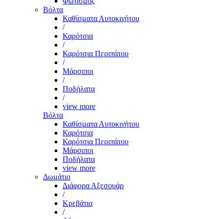
Φωτισμός
Βόλτα
Καθίσματα Αυτοκινήτου
/
Καρότσια
/
Καρότσια Περιπάτου
/
Μάρσιποι
/
Ποδήλατα
/
view more
Βόλτα
Καθίσματα Αυτοκινήτου
Καρότσια
Καρότσια Περιπάτου
Μάρσιποι
Ποδήλατα
view more
Δωμάτιο
Διάφορα Αξεσουάρ
/
Κρεβάτια
/