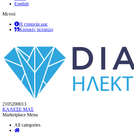
English
Μενού
Η εταιρεία μας
Κριτικές πελατών
2105200013
ΚΑΛΕΣΕ ΜΑΣ
Marketplace Menu
All categories