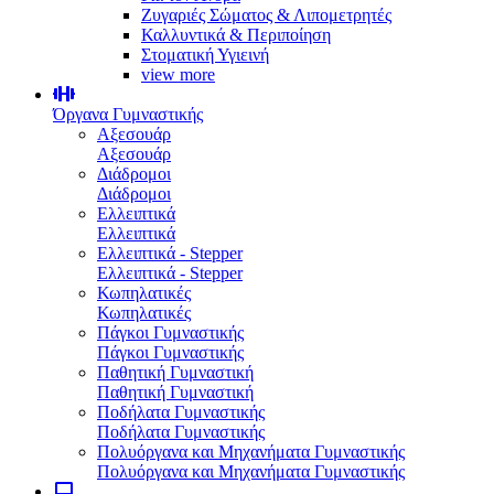
Ζυγαριές Σώματος & Λιπομετρητές
Καλλυντικά & Περιποίηση
Στοματική Υγιεινή
view more
Όργανα Γυμναστικής
Αξεσουάρ
Αξεσουάρ
Διάδρομοι
Διάδρομοι
Ελλειπτικά
Ελλειπτικά
Ελλειπτικά - Stepper
Ελλειπτικά - Stepper
Κωπηλατικές
Κωπηλατικές
Πάγκοι Γυμναστικής
Πάγκοι Γυμναστικής
Παθητική Γυμναστική
Παθητική Γυμναστική
Ποδήλατα Γυμναστικής
Ποδήλατα Γυμναστικής
Πολυόργανα και Μηχανήματα Γυμναστικής
Πολυόργανα και Μηχανήματα Γυμναστικής