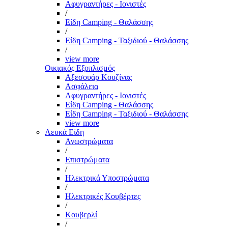
Αφυγραντήρες - Ιονιστές
/
Είδη Camping - Θαλάσσης
/
Είδη Camping - Ταξιδιού - Θαλάσσης
/
view more
Οικιακός Εξοπλισμός
Αξεσουάρ Κουζίνας
Ασφάλεια
Αφυγραντήρες - Ιονιστές
Είδη Camping - Θαλάσσης
Είδη Camping - Ταξιδιού - Θαλάσσης
view more
Λευκά Είδη
Ανωστρώματα
/
Επιστρώματα
/
Ηλεκτρικά Υποστρώματα
/
Ηλεκτρικές Κουβέρτες
/
Κουβερλί
/