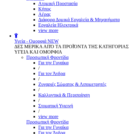
Aτομική Προστασία
Kήπος
Αέρας
Διάφορα Δομικά Εργαλεία & Μηχανήματα
Εργαλεία Ηλεκτρικά
view more
Υγεία - Ομορφιά
NEW
ΔΕΣ ΜΕΡΙΚΑ ΑΠΌ ΤΑ ΠΡΟΪΌΝΤΑ ΤΗΣ ΚΑΤΗΓΟΡΙΑΣ
ΥΓΕΙΑ ΚΑΙ ΟΜΟΡΦΙΑ
Προσωπική Φροντίδα
Για την Γυναίκα
/
Για τον Άνδρα
/
Ζυγαριές Σώματος & Λιπομετρητές
/
Καλλυντικά & Περιποίηση
/
Στοματική Υγιεινή
/
view more
Προσωπική Φροντίδα
Για την Γυναίκα
Για τον Άνδρα