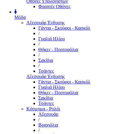
Οθόνες Υπολογιστών
Φορητές Οθόνες
Μόδα
Αξεσουάρ Ένδυσης
Γάντια - Σκούφοι - Κασκόλ
/
Γυαλιά Ηλίου
/
Θήκες - Πορτοφόλια
/
Σακίδια
/
Τσάντες
Αξεσουάρ Ένδυσης
Γάντια - Σκούφοι - Κασκόλ
Γυαλιά Ηλίου
Θήκες - Πορτοφόλια
Σακίδια
Τσάντες
Κόσμημα - Ρολόι
Αξεσουάρ
/
Βραχιόλια
/