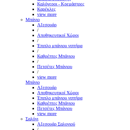
Καλόγεροι - Κρεμάστρες
Καρέκλες
view more
Μπάνιο
Αξεσουάρ
/
Αποθηκευτικοί Χώροι
/
Έπιπλο μπάνιου νιπτήρα
/
Καθρέπτες Μπάνιου
/
Πετσέτες Μπάνιου
/
view more
Μπάνιο
Αξεσουάρ
Αποθηκευτικοί Χώροι
Έπιπλο μπάνιου νιπτήρα
Καθρέπτες Μπάνιου
Πετσέτες Μπάνιου
view more
Σαλόνι
Αξεσουάρ Σαλονιού
/