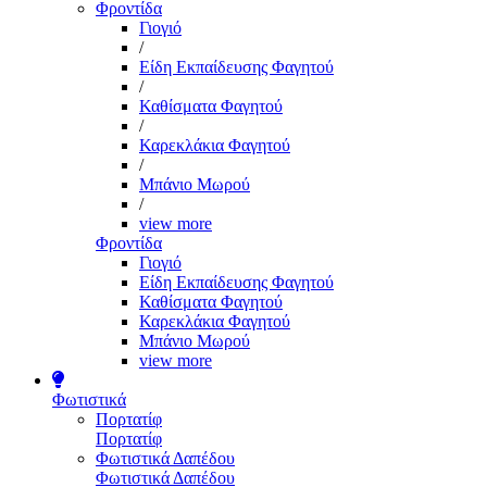
Φροντίδα
Γιογιό
/
Είδη Εκπαίδευσης Φαγητού
/
Καθίσματα Φαγητού
/
Καρεκλάκια Φαγητού
/
Μπάνιο Μωρού
/
view more
Φροντίδα
Γιογιό
Είδη Εκπαίδευσης Φαγητού
Καθίσματα Φαγητού
Καρεκλάκια Φαγητού
Μπάνιο Μωρού
view more
Φωτιστικά
Πορτατίφ
Πορτατίφ
Φωτιστικά Δαπέδου
Φωτιστικά Δαπέδου