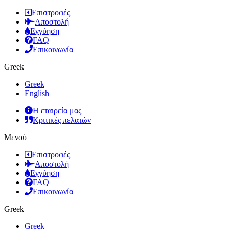
Επιστροφές
Αποστολή
Εγγύηση
FAQ
Επικοινωνία
Greek
Greek
English
Η εταιρεία μας
Κριτικές πελατών
Μενού
Επιστροφές
Αποστολή
Εγγύηση
FAQ
Επικοινωνία
Greek
Greek