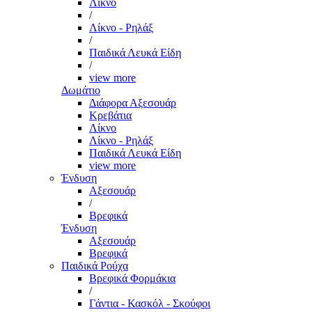
Λίκνο
/
Λίκνο - Ρηλάξ
/
Παιδικά Λευκά Είδη
/
view more
Δωμάτιο
Διάφορα Αξεσουάρ
Κρεβάτια
Λίκνο
Λίκνο - Ρηλάξ
Παιδικά Λευκά Είδη
view more
Ένδυση
Αξεσουάρ
/
Βρεφικά
Ένδυση
Αξεσουάρ
Βρεφικά
Παιδικά Ρούχα
Βρεφικά Φορμάκια
/
Γάντια - Κασκόλ - Σκούφοι