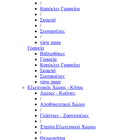
/
Καρέκλες Γραφείου
/
Σκαμπό
/
Συρταριέρες
/
view more
Γραφείο
Βιβλιοθήκες
Γραφεία
Καρέκλες Γραφείου
Σκαμπό
Συρταριέρες
view more
Εξωτερικός Χώρος - Κήπος
Αιώρες - Κούνιες
/
Αποθηκευτικοί Χώροι
/
Γλάστρες - Ζαρντινιέρες
/
Έπιπλα Εξωτερικού Χώρου
/
Θερμοκήπια