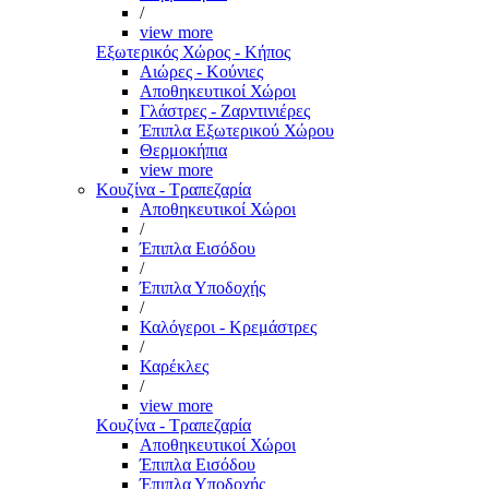
/
view more
Εξωτερικός Χώρος - Κήπος
Αιώρες - Κούνιες
Αποθηκευτικοί Χώροι
Γλάστρες - Ζαρντινιέρες
Έπιπλα Εξωτερικού Χώρου
Θερμοκήπια
view more
Κουζίνα - Τραπεζαρία
Αποθηκευτικοί Χώροι
/
Έπιπλα Εισόδου
/
Έπιπλα Υποδοχής
/
Καλόγεροι - Κρεμάστρες
/
Καρέκλες
/
view more
Κουζίνα - Τραπεζαρία
Αποθηκευτικοί Χώροι
Έπιπλα Εισόδου
Έπιπλα Υποδοχής