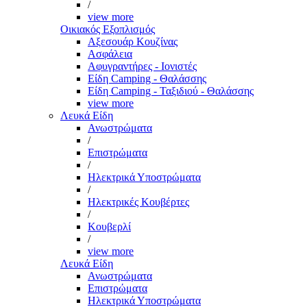
/
view more
Οικιακός Εξοπλισμός
Αξεσουάρ Κουζίνας
Ασφάλεια
Αφυγραντήρες - Ιονιστές
Είδη Camping - Θαλάσσης
Είδη Camping - Ταξιδιού - Θαλάσσης
view more
Λευκά Είδη
Ανωστρώματα
/
Επιστρώματα
/
Ηλεκτρικά Υποστρώματα
/
Ηλεκτρικές Κουβέρτες
/
Κουβερλί
/
view more
Λευκά Είδη
Ανωστρώματα
Επιστρώματα
Ηλεκτρικά Υποστρώματα