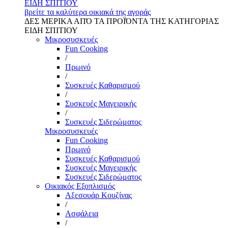
ΕΙΔΗ ΣΠΙΤΙΟΥ
βρείτε τα καλύτερα οικιακά της αγοράς
ΔΕΣ ΜΕΡΙΚΑ ΑΠΌ ΤΑ ΠΡΟΪΌΝΤΑ ΤΗΣ ΚΑΤΗΓΟΡΙΑΣ
ΕΙΔΗ ΣΠΙΤΙΟΥ
Μικροσυσκευές
Fun Cooking
/
Πρωινό
/
Συσκευές Καθαρισμού
/
Συσκευές Μαγειρικής
/
Συσκευές Σιδερώματος
Μικροσυσκευές
Fun Cooking
Πρωινό
Συσκευές Καθαρισμού
Συσκευές Μαγειρικής
Συσκευές Σιδερώματος
Οικιακός Εξοπλισμός
Αξεσουάρ Κουζίνας
/
Ασφάλεια
/