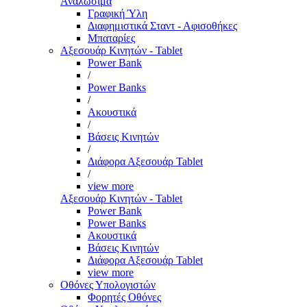
Αναλώσιμα
Γραφική Ύλη
Διαφημιστικά Σταντ - Αφισοθήκες
Μπαταρίες
Αξεσουάρ Κινητών - Tablet
Power Bank
/
Power Banks
/
Ακουστικά
/
Βάσεις Κινητών
/
Διάφορα Αξεσουάρ Tablet
/
view more
Αξεσουάρ Κινητών - Tablet
Power Bank
Power Banks
Ακουστικά
Βάσεις Κινητών
Διάφορα Αξεσουάρ Tablet
view more
Οθόνες Υπολογιστών
Φορητές Οθόνες