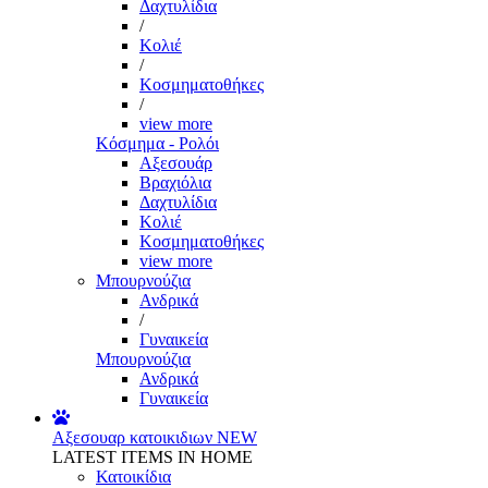
Δαχτυλίδια
/
Κολιέ
/
Κοσμηματοθήκες
/
view more
Κόσμημα - Ρολόι
Αξεσουάρ
Βραχιόλια
Δαχτυλίδια
Κολιέ
Κοσμηματοθήκες
view more
Μπουρνούζια
Ανδρικά
/
Γυναικεία
Μπουρνούζια
Ανδρικά
Γυναικεία
Αξεσουαρ κατοικιδιων
NEW
LATEST ITEMS IN HOME
Κατοικίδια