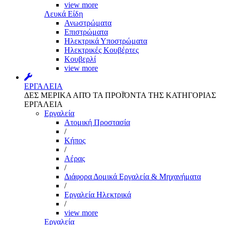
view more
Λευκά Είδη
Ανωστρώματα
Επιστρώματα
Ηλεκτρικά Υποστρώματα
Ηλεκτρικές Κουβέρτες
Κουβερλί
view more
ΕΡΓΑΛΕΙΑ
ΔΕΣ ΜΕΡΙΚΑ ΑΠΌ ΤΑ ΠΡΟΪΌΝΤΑ ΤΗΣ ΚΑΤΗΓΟΡΙΑΣ
ΕΡΓΑΛΕΙΑ
Εργαλεία
Aτομική Προστασία
/
Kήπος
/
Αέρας
/
Διάφορα Δομικά Εργαλεία & Μηχανήματα
/
Εργαλεία Ηλεκτρικά
/
view more
Εργαλεία