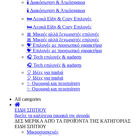
🕯️ Διακόσμηση & Ατμόσφαιρα
🕯️ Διακόσμηση & Ατμόσφαιρα
🛏️ Λευκά Είδη & Cozy Επιλογές
🛏️ Λευκά Είδη & Cozy Επιλογές
🎀 Μικρές αλλά ξεχωριστές επιλογές
🎀 Μικρές αλλά ξεχωριστές επιλογές
💝 Επιλογές με προσωπικό χαρακτήρα
💝 Επιλογές με προσωπικό χαρακτήρα
🎧 Tech επιλογές & gadgets
🎧 Tech επιλογές & gadgets
🎈 Ιδέες για παιδιά
🎈 Ιδέες για παιδιά
✨ Ομορφιά και περιποίηση
✨ Ομορφιά και περιποίηση
All categories
ΕΙΔΗ ΣΠΙΤΙΟΥ
βρείτε τα καλύτερα οικιακά της αγοράς
ΔΕΣ ΜΕΡΙΚΑ ΑΠΌ ΤΑ ΠΡΟΪΌΝΤΑ ΤΗΣ ΚΑΤΗΓΟΡΙΑΣ
ΕΙΔΗ ΣΠΙΤΙΟΥ
Μικροσυσκευές