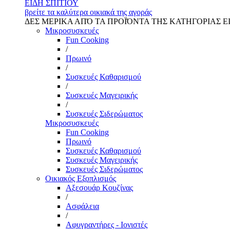
ΕΙΔΗ ΣΠΙΤΙΟΥ
βρείτε τα καλύτερα οικιακά της αγοράς
ΔΕΣ ΜΕΡΙΚΑ ΑΠΌ ΤΑ ΠΡΟΪΌΝΤΑ ΤΗΣ ΚΑΤΗΓΟΡΙΑΣ Ε
Μικροσυσκευές
Fun Cooking
/
Πρωινό
/
Συσκευές Καθαρισμού
/
Συσκευές Μαγειρικής
/
Συσκευές Σιδερώματος
Μικροσυσκευές
Fun Cooking
Πρωινό
Συσκευές Καθαρισμού
Συσκευές Μαγειρικής
Συσκευές Σιδερώματος
Οικιακός Εξοπλισμός
Αξεσουάρ Κουζίνας
/
Ασφάλεια
/
Αφυγραντήρες - Ιονιστές