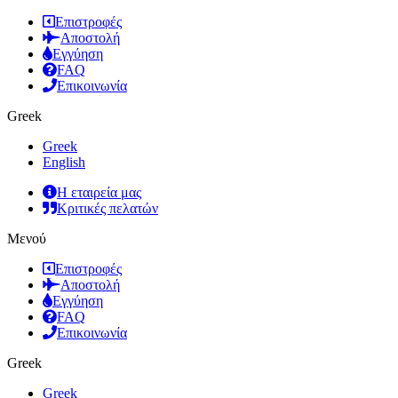
Επιστροφές
Αποστολή
Εγγύηση
FAQ
Επικοινωνία
Greek
Greek
English
Η εταιρεία μας
Κριτικές πελατών
Μενού
Επιστροφές
Αποστολή
Εγγύηση
FAQ
Επικοινωνία
Greek
Greek