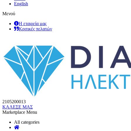
English
Μενού
Η εταιρεία μας
Κριτικές πελατών
2105200013
ΚΑΛΕΣΕ ΜΑΣ
Marketplace Menu
All categories