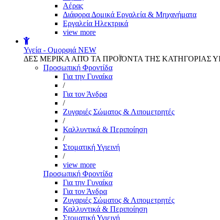
Αέρας
Διάφορα Δομικά Εργαλεία & Μηχανήματα
Εργαλεία Ηλεκτρικά
view more
Υγεία - Ομορφιά
NEW
ΔΕΣ ΜΕΡΙΚΑ ΑΠΌ ΤΑ ΠΡΟΪΌΝΤΑ ΤΗΣ ΚΑΤΗΓΟΡΙΑΣ Υ
Προσωπική Φροντίδα
Για την Γυναίκα
/
Για τον Άνδρα
/
Ζυγαριές Σώματος & Λιπομετρητές
/
Καλλυντικά & Περιποίηση
/
Στοματική Υγιεινή
/
view more
Προσωπική Φροντίδα
Για την Γυναίκα
Για τον Άνδρα
Ζυγαριές Σώματος & Λιπομετρητές
Καλλυντικά & Περιποίηση
Στοματική Υγιεινή