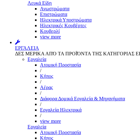
Λευκά Είδη
Ανωστρώματα
Επιστρώματα
Ηλεκτρικά Υποστρώματα
Ηλεκτρικές Κουβέρτες
Κουβερλί
view more
ΕΡΓΑΛΕΙΑ
ΔΕΣ ΜΕΡΙΚΑ ΑΠΌ ΤΑ ΠΡΟΪΌΝΤΑ ΤΗΣ ΚΑΤΗΓΟΡΙΑΣ Ε
Εργαλεία
Aτομική Προστασία
/
Kήπος
/
Αέρας
/
Διάφορα Δομικά Εργαλεία & Μηχανήματα
/
Εργαλεία Ηλεκτρικά
/
view more
Εργαλεία
Aτομική Προστασία
Kήπος