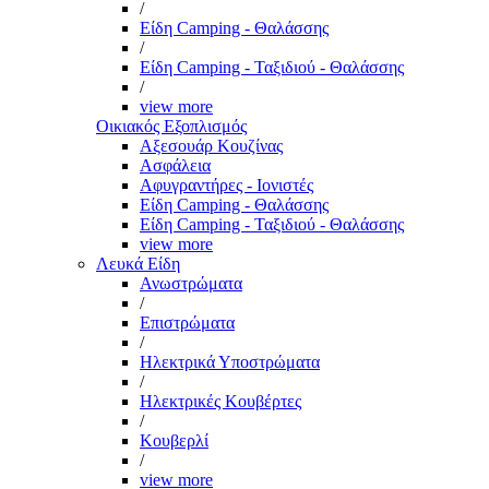
/
Είδη Camping - Θαλάσσης
/
Είδη Camping - Ταξιδιού - Θαλάσσης
/
view more
Οικιακός Εξοπλισμός
Αξεσουάρ Κουζίνας
Ασφάλεια
Αφυγραντήρες - Ιονιστές
Είδη Camping - Θαλάσσης
Είδη Camping - Ταξιδιού - Θαλάσσης
view more
Λευκά Είδη
Ανωστρώματα
/
Επιστρώματα
/
Ηλεκτρικά Υποστρώματα
/
Ηλεκτρικές Κουβέρτες
/
Κουβερλί
/
view more