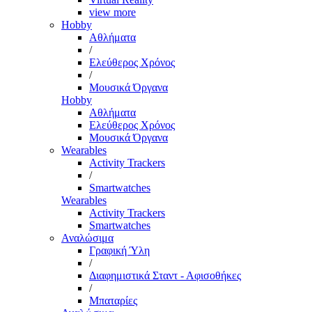
view more
Hobby
Αθλήματα
/
Ελεύθερος Χρόνος
/
Μουσικά Όργανα
Hobby
Αθλήματα
Ελεύθερος Χρόνος
Μουσικά Όργανα
Wearables
Activity Trackers
/
Smartwatches
Wearables
Activity Trackers
Smartwatches
Αναλώσιμα
Γραφική Ύλη
/
Διαφημιστικά Σταντ - Αφισοθήκες
/
Μπαταρίες