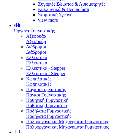
Ζυγαριές Σώματος & Λιπομετρητές
Καλλυντικά & Περιποίηση
Στοματική Υγιεινή
view more
Όργανα Γυμναστικής
Αξεσουάρ
Αξεσουάρ
Διάδρομοι
Διάδρομοι
Ελλειπτικά
Ελλειπτικά
Ελλειπτικά - Stepper
Ελλειπτικά - Stepper
Κωπηλατικές
Κωπηλατικές
Πάγκοι Γυμναστικής
Πάγκοι Γυμναστικής
Παθητική Γυμναστική
Παθητική Γυμναστική
Ποδήλατα Γυμναστικής
Ποδήλατα Γυμναστικής
Πολυόργανα και Μηχανήματα Γυμναστικής
Πολυόργανα και Μηχανήματα Γυμναστικής