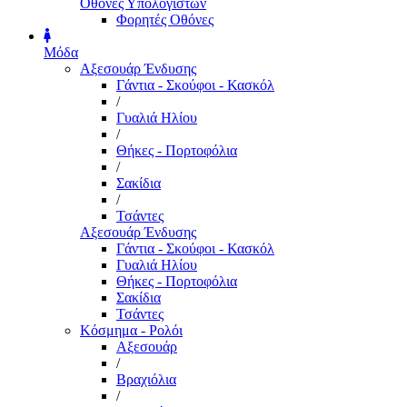
Οθόνες Υπολογιστών
Φορητές Οθόνες
Μόδα
Αξεσουάρ Ένδυσης
Γάντια - Σκούφοι - Κασκόλ
/
Γυαλιά Ηλίου
/
Θήκες - Πορτοφόλια
/
Σακίδια
/
Τσάντες
Αξεσουάρ Ένδυσης
Γάντια - Σκούφοι - Κασκόλ
Γυαλιά Ηλίου
Θήκες - Πορτοφόλια
Σακίδια
Τσάντες
Κόσμημα - Ρολόι
Αξεσουάρ
/
Βραχιόλια
/