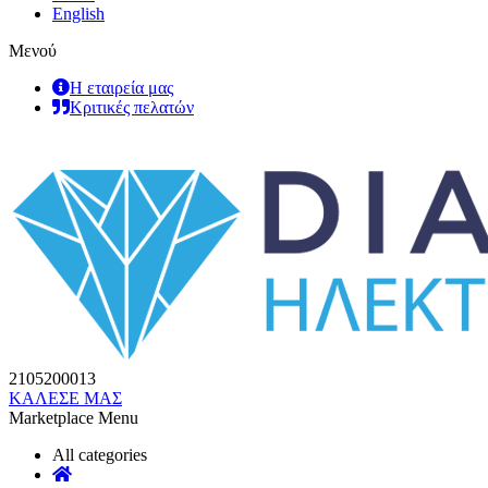
English
Μενού
Η εταιρεία μας
Κριτικές πελατών
2105200013
ΚΑΛΕΣΕ ΜΑΣ
Marketplace Menu
All categories