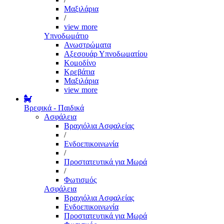
Μαξιλάρια
/
view more
Υπνοδωμάτιο
Ανωστρώματα
Αξεσουάρ Υπνοδωματίου
Κομοδίνο
Κρεβάτια
Μαξιλάρια
view more
Βρεφικά - Παιδικά
Ασφάλεια
Βραχιόλια Ασφαλείας
/
Ενδοεπικοινωνία
/
Προστατευτικά για Μωρά
/
Φωτισμός
Ασφάλεια
Βραχιόλια Ασφαλείας
Ενδοεπικοινωνία
Προστατευτικά για Μωρά