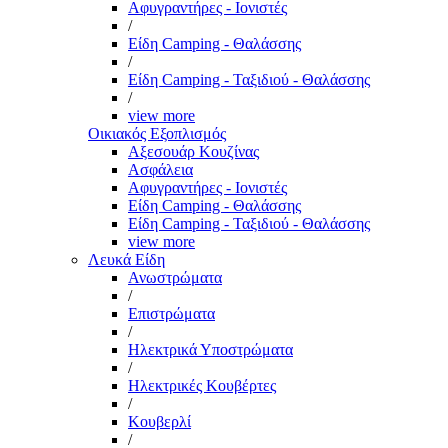
Αφυγραντήρες - Ιονιστές
/
Είδη Camping - Θαλάσσης
/
Είδη Camping - Ταξιδιού - Θαλάσσης
/
view more
Οικιακός Εξοπλισμός
Αξεσουάρ Κουζίνας
Ασφάλεια
Αφυγραντήρες - Ιονιστές
Είδη Camping - Θαλάσσης
Είδη Camping - Ταξιδιού - Θαλάσσης
view more
Λευκά Είδη
Ανωστρώματα
/
Επιστρώματα
/
Ηλεκτρικά Υποστρώματα
/
Ηλεκτρικές Κουβέρτες
/
Κουβερλί
/