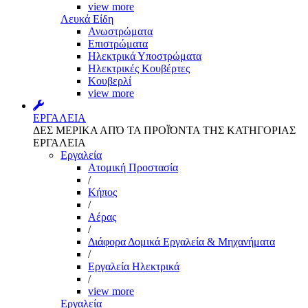
view more
Λευκά Είδη
Ανωστρώματα
Επιστρώματα
Ηλεκτρικά Υποστρώματα
Ηλεκτρικές Κουβέρτες
Κουβερλί
view more
ΕΡΓΑΛΕΙΑ
ΔΕΣ ΜΕΡΙΚΑ ΑΠΌ ΤΑ ΠΡΟΪΌΝΤΑ ΤΗΣ ΚΑΤΗΓΟΡΙΑΣ
ΕΡΓΑΛΕΙΑ
Εργαλεία
Aτομική Προστασία
/
Kήπος
/
Αέρας
/
Διάφορα Δομικά Εργαλεία & Μηχανήματα
/
Εργαλεία Ηλεκτρικά
/
view more
Εργαλεία