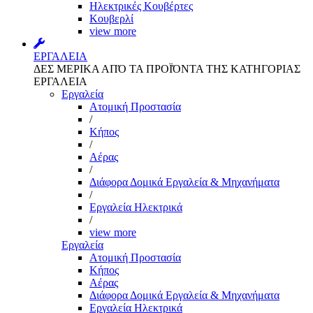
Ηλεκτρικές Κουβέρτες
Κουβερλί
view more
ΕΡΓΑΛΕΙΑ
ΔΕΣ ΜΕΡΙΚΑ ΑΠΌ ΤΑ ΠΡΟΪΌΝΤΑ ΤΗΣ ΚΑΤΗΓΟΡΙΑΣ
ΕΡΓΑΛΕΙΑ
Εργαλεία
Aτομική Προστασία
/
Kήπος
/
Αέρας
/
Διάφορα Δομικά Εργαλεία & Μηχανήματα
/
Εργαλεία Ηλεκτρικά
/
view more
Εργαλεία
Aτομική Προστασία
Kήπος
Αέρας
Διάφορα Δομικά Εργαλεία & Μηχανήματα
Εργαλεία Ηλεκτρικά