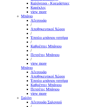
Καλόγεροι - Κρεμάστρες
Καρέκλες
view more
Μπάνιο
Αξεσουάρ
/
Αποθηκευτικοί Χώροι
/
Έπιπλο μπάνιου νιπτήρα
/
Καθρέπτες Μπάνιου
/
Πετσέτες Μπάνιου
/
view more
Μπάνιο
Αξεσουάρ
Αποθηκευτικοί Χώροι
Έπιπλο μπάνιου νιπτήρα
Καθρέπτες Μπάνιου
Πετσέτες Μπάνιου
view more
Σαλόνι
Αξεσουάρ Σαλονιού
/