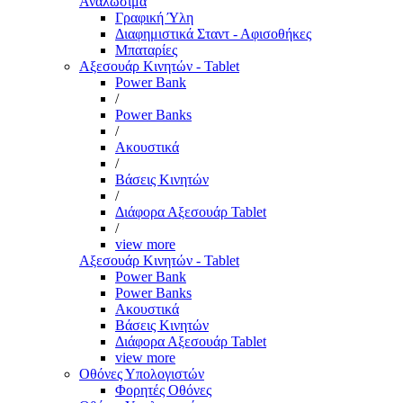
Αναλώσιμα
Γραφική Ύλη
Διαφημιστικά Σταντ - Αφισοθήκες
Μπαταρίες
Αξεσουάρ Κινητών - Tablet
Power Bank
/
Power Banks
/
Ακουστικά
/
Βάσεις Κινητών
/
Διάφορα Αξεσουάρ Tablet
/
view more
Αξεσουάρ Κινητών - Tablet
Power Bank
Power Banks
Ακουστικά
Βάσεις Κινητών
Διάφορα Αξεσουάρ Tablet
view more
Οθόνες Υπολογιστών
Φορητές Οθόνες