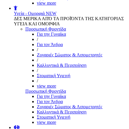
view more
Υγεία - Ομορφιά
NEW
ΔΕΣ ΜΕΡΙΚΑ ΑΠΌ ΤΑ ΠΡΟΪΌΝΤΑ ΤΗΣ ΚΑΤΗΓΟΡΙΑΣ
ΥΓΕΙΑ ΚΑΙ ΟΜΟΡΦΙΑ
Προσωπική Φροντίδα
Για την Γυναίκα
/
Για τον Άνδρα
/
Ζυγαριές Σώματος & Λιπομετρητές
/
Καλλυντικά & Περιποίηση
/
Στοματική Υγιεινή
/
view more
Προσωπική Φροντίδα
Για την Γυναίκα
Για τον Άνδρα
Ζυγαριές Σώματος & Λιπομετρητές
Καλλυντικά & Περιποίηση
Στοματική Υγιεινή
view more