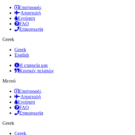
Επιστροφές
Αποστολή
Εγγύηση
FAQ
Επικοινωνία
Greek
Greek
English
Η εταιρεία μας
Κριτικές πελατών
Μενού
Επιστροφές
Αποστολή
Εγγύηση
FAQ
Επικοινωνία
Greek
Greek