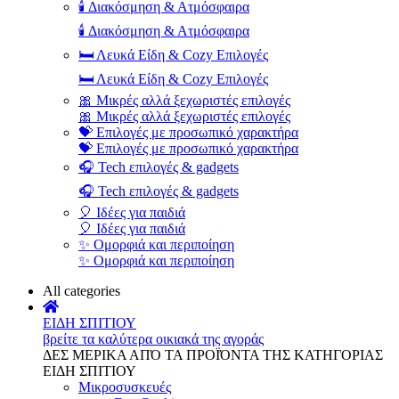
🕯️ Διακόσμηση & Ατμόσφαιρα
🕯️ Διακόσμηση & Ατμόσφαιρα
🛏️ Λευκά Είδη & Cozy Επιλογές
🛏️ Λευκά Είδη & Cozy Επιλογές
🎀 Μικρές αλλά ξεχωριστές επιλογές
🎀 Μικρές αλλά ξεχωριστές επιλογές
💝 Επιλογές με προσωπικό χαρακτήρα
💝 Επιλογές με προσωπικό χαρακτήρα
🎧 Tech επιλογές & gadgets
🎧 Tech επιλογές & gadgets
🎈 Ιδέες για παιδιά
🎈 Ιδέες για παιδιά
✨ Ομορφιά και περιποίηση
✨ Ομορφιά και περιποίηση
All categories
ΕΙΔΗ ΣΠΙΤΙΟΥ
βρείτε τα καλύτερα οικιακά της αγοράς
ΔΕΣ ΜΕΡΙΚΑ ΑΠΌ ΤΑ ΠΡΟΪΌΝΤΑ ΤΗΣ ΚΑΤΗΓΟΡΙΑΣ
ΕΙΔΗ ΣΠΙΤΙΟΥ
Μικροσυσκευές