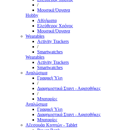
/
Μουσικά Όργανα
Hobby
Αθλήματα
Ελεύθερος Χρόνος
Μουσικά Όργανα
Wearables
Activity Trackers
/
Smartwatches
Wearables
Activity Trackers
Smartwatches
Αναλώσιμα
Γραφική Ύλη
/
Διαφημιστικά Σταντ - Αφισοθήκες
/
Μπαταρίες
Αναλώσιμα
Γραφική Ύλη
Διαφημιστικά Σταντ - Αφισοθήκες
Μπαταρίες
Αξεσουάρ Κινητών - Tablet