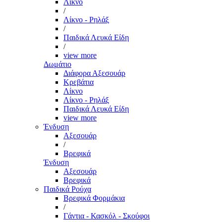
Λίκνο
/
Λίκνο - Ρηλάξ
/
Παιδικά Λευκά Είδη
/
view more
Δωμάτιο
Διάφορα Αξεσουάρ
Κρεβάτια
Λίκνο
Λίκνο - Ρηλάξ
Παιδικά Λευκά Είδη
view more
Ένδυση
Αξεσουάρ
/
Βρεφικά
Ένδυση
Αξεσουάρ
Βρεφικά
Παιδικά Ρούχα
Βρεφικά Φορμάκια
/
Γάντια - Κασκόλ - Σκούφοι