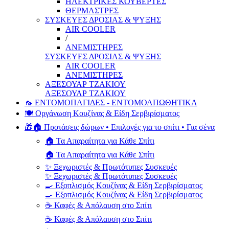
ΗΛΕΚΤΡΙΚΕΣ ΚΟΥΒΕΡΤΕΣ
ΘΕΡΜΑΣΤΡΕΣ
ΣΥΣΚΕΥΕΣ ΔΡΟΣΙΑΣ & ΨΥΞΗΣ
AIR COOLER
/
ΑΝΕΜΙΣΤΗΡΕΣ
ΣΥΣΚΕΥΕΣ ΔΡΟΣΙΑΣ & ΨΥΞΗΣ
AIR COOLER
ΑΝΕΜΙΣΤΗΡΕΣ
ΑΞΕΣΟΥΑΡ ΤΖΑΚΙΟΥ
ΑΞΕΣΟΥΑΡ ΤΖΑΚΙΟΥ
🦟 ΕΝΤΟΜΟΠΑΓΙΔΕΣ - ΕΝΤΟΜΟΑΠΩΘΗΤΙΚΑ
🍽️ Οργάνωση Κουζίνας & Είδη Σερβιρίσματος
🎁🏠 Προτάσεις δώρων • Επιλογές για το σπίτι • Για σένα
🏠 Τα Απαραίτητα για Κάθε Σπίτι
🏠 Τα Απαραίτητα για Κάθε Σπίτι
✨ Ξεχωριστές & Πρωτότυπες Συσκευές
✨ Ξεχωριστές & Πρωτότυπες Συσκευές
🍳 Εξοπλισμός Κουζίνας & Είδη Σερβιρίσματος
🍳 Εξοπλισμός Κουζίνας & Είδη Σερβιρίσματος
☕ Καφές & Απόλαυση στο Σπίτι
☕ Καφές & Απόλαυση στο Σπίτι