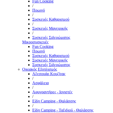
Fun Cooking
/
Πρωινό
/
Συσκευές Καθαρισμού
/
Συσκευές Μαγειρικής
/
Συσκευές Σιδερώματος
Μικροσυσκευές
Fun Cooking
Πρωινό
Συσκευές Καθαρισμού
Συσκευές Μαγειρικής
Συσκευές Σιδερώματος
Οικιακός Εξοπλισμός
Αξεσουάρ Κουζίνας
/
Ασφάλεια
/
Αφυγραντήρες - Ιονιστές
/
Είδη Camping - Θαλάσσης
/
Είδη Camping - Ταξιδιού - Θαλάσσης