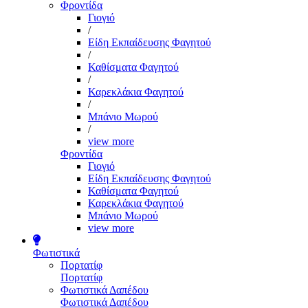
Φροντίδα
Γιογιό
/
Είδη Εκπαίδευσης Φαγητού
/
Καθίσματα Φαγητού
/
Καρεκλάκια Φαγητού
/
Μπάνιο Μωρού
/
view more
Φροντίδα
Γιογιό
Είδη Εκπαίδευσης Φαγητού
Καθίσματα Φαγητού
Καρεκλάκια Φαγητού
Μπάνιο Μωρού
view more
Φωτιστικά
Πορτατίφ
Πορτατίφ
Φωτιστικά Δαπέδου
Φωτιστικά Δαπέδου