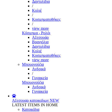
Δαχτυλίδια
/
Κολιέ
/
Κοσμηματοθήκες
/
view more
Κόσμημα - Ρολόι
Αξεσουάρ
Βραχιόλια
Δαχτυλίδια
Κολιέ
Κοσμηματοθήκες
view more
Μπουρνούζια
Ανδρικά
/
Γυναικεία
Μπουρνούζια
Ανδρικά
Γυναικεία
Αξεσουαρ κατοικιδιων
NEW
LATEST ITEMS IN HOME
Κατοικίδια