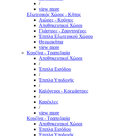
/
view more
Εξωτερικός Χώρος - Κήπος
Αιώρες - Κούνιες
Αποθηκευτικοί Χώροι
Γλάστρες - Ζαρντινιέρες
Έπιπλα Εξωτερικού Χώρου
Θερμοκήπια
view more
Κουζίνα - Τραπεζαρία
Αποθηκευτικοί Χώροι
/
Έπιπλα Εισόδου
/
Έπιπλα Υποδοχής
/
Καλόγεροι - Κρεμάστρες
/
Καρέκλες
/
view more
Κουζίνα - Τραπεζαρία
Αποθηκευτικοί Χώροι
Έπιπλα Εισόδου
Έπιπλα Υποδοχής