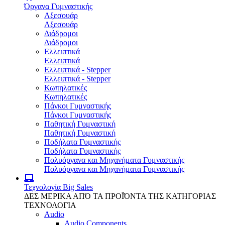
Όργανα Γυμναστικής
Αξεσουάρ
Αξεσουάρ
Διάδρομοι
Διάδρομοι
Ελλειπτικά
Ελλειπτικά
Ελλειπτικά - Stepper
Ελλειπτικά - Stepper
Κωπηλατικές
Κωπηλατικές
Πάγκοι Γυμναστικής
Πάγκοι Γυμναστικής
Παθητική Γυμναστική
Παθητική Γυμναστική
Ποδήλατα Γυμναστικής
Ποδήλατα Γυμναστικής
Πολυόργανα και Μηχανήματα Γυμναστικής
Πολυόργανα και Μηχανήματα Γυμναστικής
Τεχνολογία
Big Sales
ΔΕΣ ΜΕΡΙΚΑ ΑΠΌ ΤΑ ΠΡΟΪΌΝΤΑ ΤΗΣ ΚΑΤΗΓΟΡΙΑΣ
ΤΕΧΝΟΛΟΓΙΑ
Audio
Audio Components