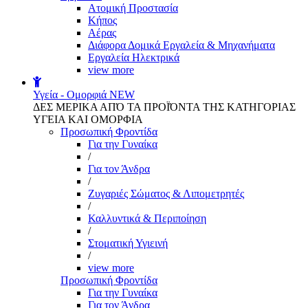
Aτομική Προστασία
Kήπος
Αέρας
Διάφορα Δομικά Εργαλεία & Μηχανήματα
Εργαλεία Ηλεκτρικά
view more
Υγεία - Ομορφιά
NEW
ΔΕΣ ΜΕΡΙΚΑ ΑΠΌ ΤΑ ΠΡΟΪΌΝΤΑ ΤΗΣ ΚΑΤΗΓΟΡΙΑΣ
ΥΓΕΙΑ ΚΑΙ ΟΜΟΡΦΙΑ
Προσωπική Φροντίδα
Για την Γυναίκα
/
Για τον Άνδρα
/
Ζυγαριές Σώματος & Λιπομετρητές
/
Καλλυντικά & Περιποίηση
/
Στοματική Υγιεινή
/
view more
Προσωπική Φροντίδα
Για την Γυναίκα
Για τον Άνδρα