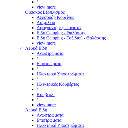
/
view more
Οικιακός Εξοπλισμός
Αξεσουάρ Κουζίνας
Ασφάλεια
Αφυγραντήρες - Ιονιστές
Είδη Camping - Θαλάσσης
Είδη Camping - Ταξιδιού - Θαλάσσης
view more
Λευκά Είδη
Ανωστρώματα
/
Επιστρώματα
/
Ηλεκτρικά Υποστρώματα
/
Ηλεκτρικές Κουβέρτες
/
Κουβερλί
/
view more
Λευκά Είδη
Ανωστρώματα
Επιστρώματα
Ηλεκτρικά Υποστρώματα