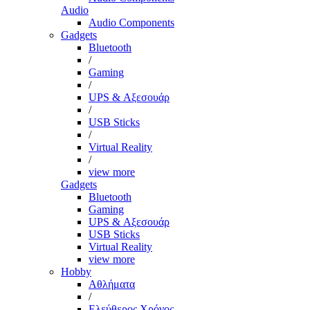
Audio
Audio Components
Gadgets
Bluetooth
/
Gaming
/
UPS & Αξεσουάρ
/
USB Sticks
/
Virtual Reality
/
view more
Gadgets
Bluetooth
Gaming
UPS & Αξεσουάρ
USB Sticks
Virtual Reality
view more
Hobby
Αθλήματα
/
Ελεύθερος Χρόνος