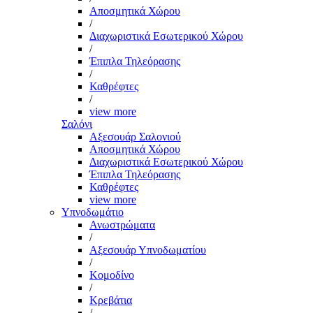
Αποσμητικά Χώρου
/
Διαχωριστικά Εσωτερικού Χώρου
/
Έπιπλα Τηλεόρασης
/
Καθρέφτες
/
view more
Σαλόνι
Αξεσουάρ Σαλονιού
Αποσμητικά Χώρου
Διαχωριστικά Εσωτερικού Χώρου
Έπιπλα Τηλεόρασης
Καθρέφτες
view more
Υπνοδωμάτιο
Ανωστρώματα
/
Αξεσουάρ Υπνοδωματίου
/
Κομοδίνο
/
Κρεβάτια
/