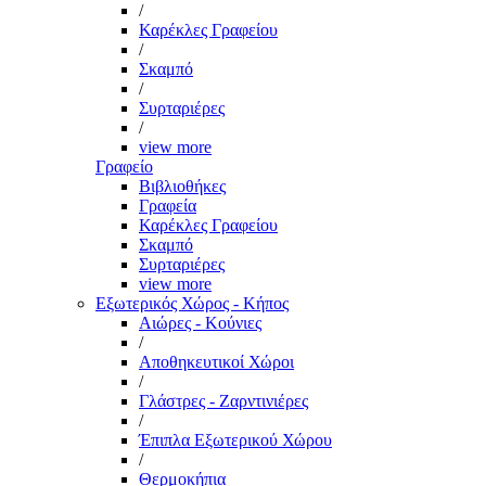
/
Καρέκλες Γραφείου
/
Σκαμπό
/
Συρταριέρες
/
view more
Γραφείο
Βιβλιοθήκες
Γραφεία
Καρέκλες Γραφείου
Σκαμπό
Συρταριέρες
view more
Εξωτερικός Χώρος - Κήπος
Αιώρες - Κούνιες
/
Αποθηκευτικοί Χώροι
/
Γλάστρες - Ζαρντινιέρες
/
Έπιπλα Εξωτερικού Χώρου
/
Θερμοκήπια