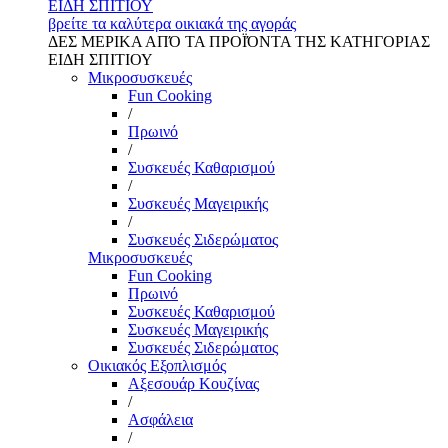
ΕΙΔΗ ΣΠΙΤΙΟΥ
βρείτε τα καλύτερα οικιακά της αγοράς
ΔΕΣ ΜΕΡΙΚΑ ΑΠΌ ΤΑ ΠΡΟΪΌΝΤΑ ΤΗΣ ΚΑΤΗΓΟΡΙΑΣ
ΕΙΔΗ ΣΠΙΤΙΟΥ
Μικροσυσκευές
Fun Cooking
/
Πρωινό
/
Συσκευές Καθαρισμού
/
Συσκευές Μαγειρικής
/
Συσκευές Σιδερώματος
Μικροσυσκευές
Fun Cooking
Πρωινό
Συσκευές Καθαρισμού
Συσκευές Μαγειρικής
Συσκευές Σιδερώματος
Οικιακός Εξοπλισμός
Αξεσουάρ Κουζίνας
/
Ασφάλεια
/