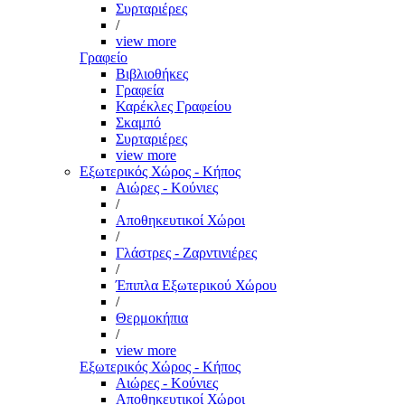
Συρταριέρες
/
view more
Γραφείο
Βιβλιοθήκες
Γραφεία
Καρέκλες Γραφείου
Σκαμπό
Συρταριέρες
view more
Εξωτερικός Χώρος - Κήπος
Αιώρες - Κούνιες
/
Αποθηκευτικοί Χώροι
/
Γλάστρες - Ζαρντινιέρες
/
Έπιπλα Εξωτερικού Χώρου
/
Θερμοκήπια
/
view more
Εξωτερικός Χώρος - Κήπος
Αιώρες - Κούνιες
Αποθηκευτικοί Χώροι