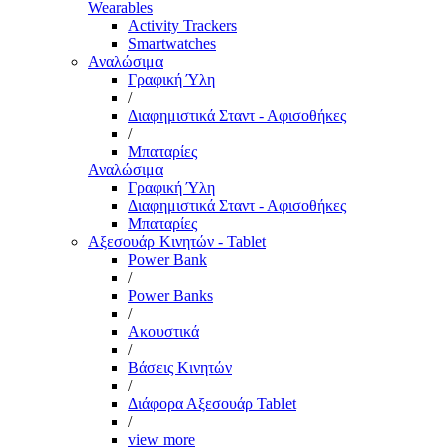
Wearables
Activity Trackers
Smartwatches
Αναλώσιμα
Γραφική Ύλη
/
Διαφημιστικά Σταντ - Αφισοθήκες
/
Μπαταρίες
Αναλώσιμα
Γραφική Ύλη
Διαφημιστικά Σταντ - Αφισοθήκες
Μπαταρίες
Αξεσουάρ Κινητών - Tablet
Power Bank
/
Power Banks
/
Ακουστικά
/
Βάσεις Κινητών
/
Διάφορα Αξεσουάρ Tablet
/
view more