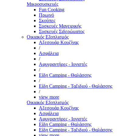
Μικροσυσκευές
Fun Cooking
Πρωινό
Σκούπες
Συσκευές Μαγειρικής
Συσκευές Σιδερώματος
Οικιακός Εξοπλισμός
Αξεσουάρ Κουζίνας
/
Ασφάλεια
/
Αφυγραντήρες - Ιονιστές
/
Είδη Camping - Θαλάσσης
/
Είδη Camping - Ταξιδιού - Θαλάσσης
/
view more
Οικιακός Εξοπλισμός
Αξεσουάρ Κουζίνας
Ασφάλεια
Αφυγραντήρες - Ιονιστές
Είδη Camping - Θαλάσσης
Είδη Camping - Ταξιδιού - Θαλάσσης
view more