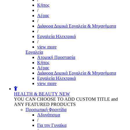
Kήπος
/
Αέρας
/
Διάφορα Δομικά Εργαλεία & Μηχανήματα
/
Εργαλεία Ηλεκτρικά
/
view more
Εργαλεία
Aτομική Προστασία
Kήπος
Αέρας
Διάφορα Δομικά Εργαλεία & Μηχανήματα
Εργαλεία Ηλεκτρικά
view more
HEALTH & BEAUTY
NEW
YOU CAN CHOOSE TO ADD CUSTOM TITLE and
ANY FEATURED PRODUCTS
Προσωπική Φροντίδα
Αδυνάτισμα
/
Για την Γυναίκα