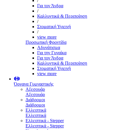
/
Για τον Άνδρα
/
Καλλυντικά & Περιποίηση
/
Στοματική Υγιεινή
/
view more
Προσωπική Φροντίδα
Αδυνάτισμα
Για την Γυναίκα
Για τον Άνδρα
Καλλυντικά & Περιποίηση
Στοματική Υγιεινή
view more
Όργανα Γυμναστικής
Αξεσουάρ
Αξεσουάρ
Διάδρομοι
Διάδρομοι
Ελλειπτικά
Ελλειπτικά
Ελλειπτικά - Stepper
Ελλειπτικά - Stepper