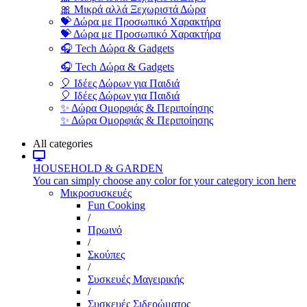
🎀 Μικρά αλλά Ξεχωριστά Δώρα
💝 Δώρα με Προσωπικό Χαρακτήρα
💝 Δώρα με Προσωπικό Χαρακτήρα
🎧 Tech Δώρα & Gadgets
🎧 Tech Δώρα & Gadgets
🎈 Ιδέες Δώρων για Παιδιά
🎈 Ιδέες Δώρων για Παιδιά
✨ Δώρα Ομορφιάς & Περιποίησης
✨ Δώρα Ομορφιάς & Περιποίησης
All categories
HOUSEHOLD & GARDEN
You can simply choose any color for your category icon here
Μικροσυσκευές
Fun Cooking
/
Πρωινό
/
Σκούπες
/
Συσκευές Μαγειρικής
/
Συσκευές Σιδερώματος