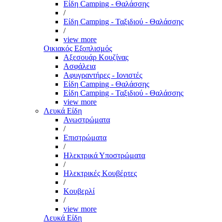
Είδη Camping - Θαλάσσης
/
Είδη Camping - Ταξιδιού - Θαλάσσης
/
view more
Οικιακός Εξοπλισμός
Αξεσουάρ Κουζίνας
Ασφάλεια
Αφυγραντήρες - Ιονιστές
Είδη Camping - Θαλάσσης
Είδη Camping - Ταξιδιού - Θαλάσσης
view more
Λευκά Είδη
Ανωστρώματα
/
Επιστρώματα
/
Ηλεκτρικά Υποστρώματα
/
Ηλεκτρικές Κουβέρτες
/
Κουβερλί
/
view more
Λευκά Είδη