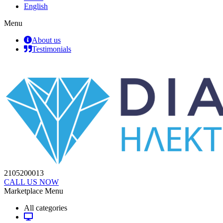
English
Menu
About us
Testimonials
2105200013
CALL US NOW
Marketplace Menu
All categories