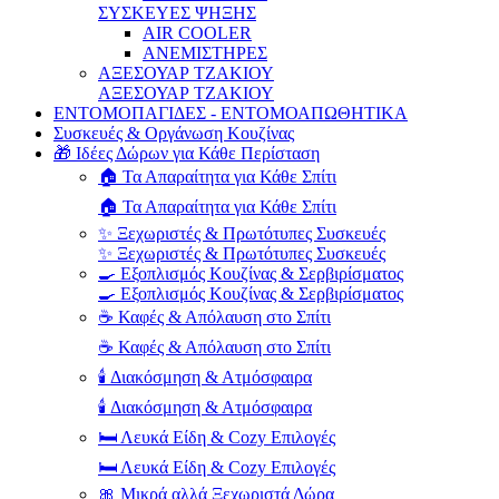
ΣΥΣΚΕΥΕΣ ΨΗΞΗΣ
AIR COOLER
ΑΝΕΜΙΣΤΗΡΕΣ
ΑΞΕΣΟΥΑΡ ΤΖΑΚΙΟΥ
ΑΞΕΣΟΥΑΡ ΤΖΑΚΙΟΥ
ΕΝΤΟΜΟΠΑΓΙΔΕΣ - ΕΝΤΟΜΟΑΠΩΘΗΤΙΚΑ
Συσκευές & Οργάνωση Κουζίνας
🎁 Ιδέες Δώρων για Κάθε Περίσταση
🏠 Τα Απαραίτητα για Κάθε Σπίτι
🏠 Τα Απαραίτητα για Κάθε Σπίτι
✨ Ξεχωριστές & Πρωτότυπες Συσκευές
✨ Ξεχωριστές & Πρωτότυπες Συσκευές
🍳 Εξοπλισμός Κουζίνας & Σερβιρίσματος
🍳 Εξοπλισμός Κουζίνας & Σερβιρίσματος
☕ Καφές & Απόλαυση στο Σπίτι
☕ Καφές & Απόλαυση στο Σπίτι
🕯️ Διακόσμηση & Ατμόσφαιρα
🕯️ Διακόσμηση & Ατμόσφαιρα
🛏️ Λευκά Είδη & Cozy Επιλογές
🛏️ Λευκά Είδη & Cozy Επιλογές
🎀 Μικρά αλλά Ξεχωριστά Δώρα