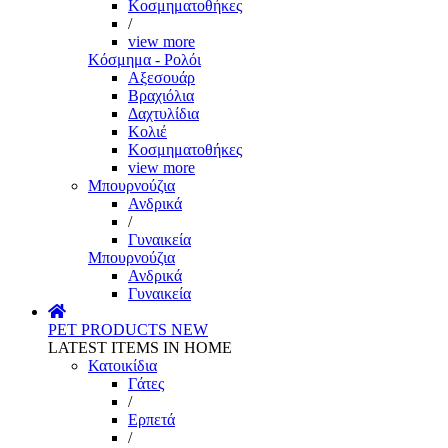
Κοσμηματοθήκες
/
view more
Κόσμημα - Ρολόι
Αξεσουάρ
Βραχιόλια
Δαχτυλίδια
Κολιέ
Κοσμηματοθήκες
view more
Μπουρνούζια
Ανδρικά
/
Γυναικεία
Μπουρνούζια
Ανδρικά
Γυναικεία
PET PRODUCTS
NEW
LATEST ITEMS IN HOME
Κατοικίδια
Γάτες
/
Ερπετά
/