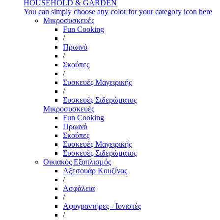
HOUSEHOLD & GARDEN
You can simply choose any color for your category icon here
Μικροσυσκευές
Fun Cooking
/
Πρωινό
/
Σκούπες
/
Συσκευές Μαγειρικής
/
Συσκευές Σιδερώματος
Μικροσυσκευές
Fun Cooking
Πρωινό
Σκούπες
Συσκευές Μαγειρικής
Συσκευές Σιδερώματος
Οικιακός Εξοπλισμός
Αξεσουάρ Κουζίνας
/
Ασφάλεια
/
Αφυγραντήρες - Ιονιστές
/