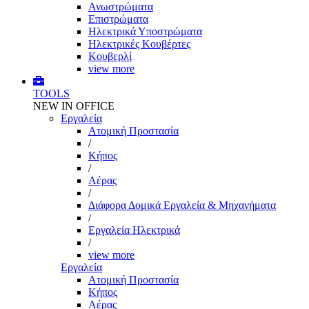
Ανωστρώματα
Επιστρώματα
Ηλεκτρικά Υποστρώματα
Ηλεκτρικές Κουβέρτες
Κουβερλί
view more
TOOLS
NEW IN OFFICE
Εργαλεία
Aτομική Προστασία
/
Kήπος
/
Αέρας
/
Διάφορα Δομικά Εργαλεία & Μηχανήματα
/
Εργαλεία Ηλεκτρικά
/
view more
Εργαλεία
Aτομική Προστασία
Kήπος
Αέρας