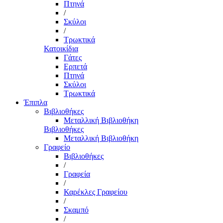
Πτηνά
/
Σκύλοι
/
Τρωκτικά
Κατοικίδια
Γάτες
Ερπετά
Πτηνά
Σκύλοι
Τρωκτικά
Έπιπλα
Βιβλιοθήκες
Μεταλλική Βιβλιοθήκη
Βιβλιοθήκες
Μεταλλική Βιβλιοθήκη
Γραφείο
Βιβλιοθήκες
/
Γραφεία
/
Καρέκλες Γραφείου
/
Σκαμπό
/