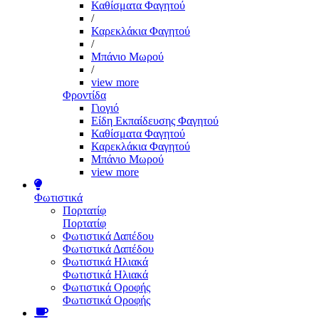
Καθίσματα Φαγητού
/
Καρεκλάκια Φαγητού
/
Μπάνιο Μωρού
/
view more
Φροντίδα
Γιογιό
Είδη Εκπαίδευσης Φαγητού
Καθίσματα Φαγητού
Καρεκλάκια Φαγητού
Μπάνιο Μωρού
view more
Φωτιστικά
Πορτατίφ
Πορτατίφ
Φωτιστικά Δαπέδου
Φωτιστικά Δαπέδου
Φωτιστικά Ηλιακά
Φωτιστικά Ηλιακά
Φωτιστικά Οροφής
Φωτιστικά Οροφής