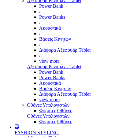
Αξεσουάρ Κινητών - Tablet
Power Bank
/
Power Banks
/
Ακουστικά
/
Βάσεις Κινητών
/
Διάφορα Αξεσουάρ Tablet
/
view more
Αξεσουάρ Κινητών - Tablet
Power Bank
Power Banks
Ακουστικά
Βάσεις Κινητών
Διάφορα Αξεσουάρ Tablet
view more
Οθόνες Υπολογιστών
Φορητές Οθόνες
Οθόνες Υπολογιστών
Φορητές Οθόνες
FASHION STYLING