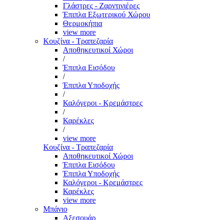
Γλάστρες - Ζαρντινιέρες
Έπιπλα Εξωτερικού Χώρου
Θερμοκήπια
view more
Κουζίνα - Τραπεζαρία
Αποθηκευτικοί Χώροι
/
Έπιπλα Εισόδου
/
Έπιπλα Υποδοχής
/
Καλόγεροι - Κρεμάστρες
/
Καρέκλες
/
view more
Κουζίνα - Τραπεζαρία
Αποθηκευτικοί Χώροι
Έπιπλα Εισόδου
Έπιπλα Υποδοχής
Καλόγεροι - Κρεμάστρες
Καρέκλες
view more
Μπάνιο
Αξεσουάρ