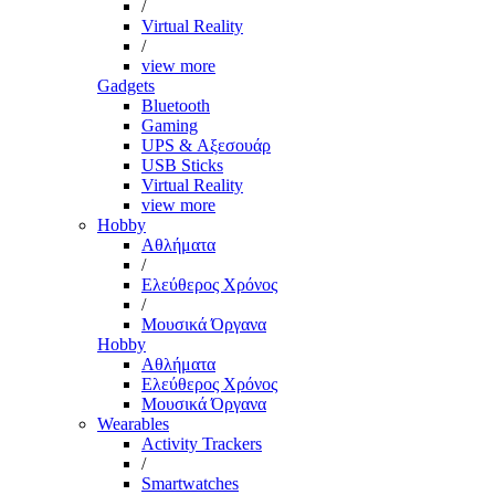
/
Virtual Reality
/
view more
Gadgets
Bluetooth
Gaming
UPS & Αξεσουάρ
USB Sticks
Virtual Reality
view more
Hobby
Αθλήματα
/
Ελεύθερος Χρόνος
/
Μουσικά Όργανα
Hobby
Αθλήματα
Ελεύθερος Χρόνος
Μουσικά Όργανα
Wearables
Activity Trackers
/
Smartwatches