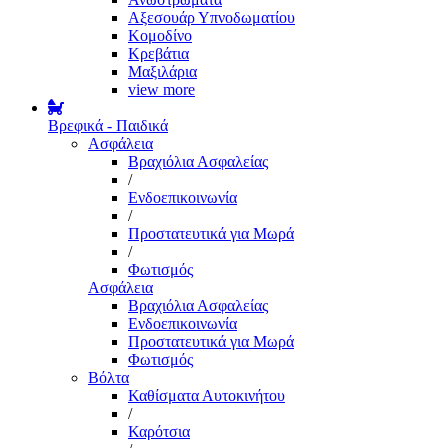
Αξεσουάρ Υπνοδωματίου
Κομοδίνο
Κρεβάτια
Μαξιλάρια
view more
Βρεφικά - Παιδικά
Ασφάλεια
Βραχιόλια Ασφαλείας
/
Ενδοεπικοινωνία
/
Προστατευτικά για Μωρά
/
Φωτισμός
Ασφάλεια
Βραχιόλια Ασφαλείας
Ενδοεπικοινωνία
Προστατευτικά για Μωρά
Φωτισμός
Βόλτα
Καθίσματα Αυτοκινήτου
/
Καρότσια