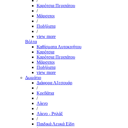
/
Καρότσια Περιπάτου
/
Μάρσιποι
/
Ποδήλατα
/
view more
Βόλτα
Καθίσματα Αυτοκινήτου
Καρότσια
Καρότσια Περιπάτου
Μάρσιποι
Ποδήλατα
view more
Δωμάτιο
Διάφορα Αξεσουάρ
/
Κρεβάτια
/
Λίκνο
/
Λίκνο - Ρηλάξ
/
Παιδικά Λευκά Είδη