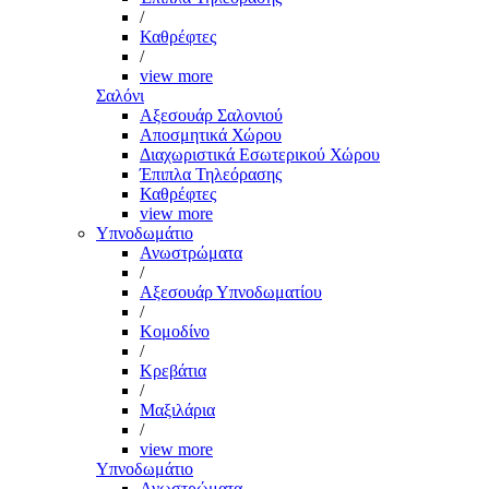
/
Καθρέφτες
/
view more
Σαλόνι
Αξεσουάρ Σαλονιού
Αποσμητικά Χώρου
Διαχωριστικά Εσωτερικού Χώρου
Έπιπλα Τηλεόρασης
Καθρέφτες
view more
Υπνοδωμάτιο
Ανωστρώματα
/
Αξεσουάρ Υπνοδωματίου
/
Κομοδίνο
/
Κρεβάτια
/
Μαξιλάρια
/
view more
Υπνοδωμάτιο
Ανωστρώματα