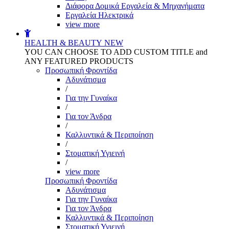
Διάφορα Δομικά Εργαλεία & Μηχανήματα
Εργαλεία Ηλεκτρικά
view more
HEALTH & BEAUTY
NEW
YOU CAN CHOOSE TO ADD CUSTOM TITLE and
ANY FEATURED PRODUCTS
Προσωπική Φροντίδα
Αδυνάτισμα
/
Για την Γυναίκα
/
Για τον Άνδρα
/
Καλλυντικά & Περιποίηση
/
Στοματική Υγιεινή
/
view more
Προσωπική Φροντίδα
Αδυνάτισμα
Για την Γυναίκα
Για τον Άνδρα
Καλλυντικά & Περιποίηση
Στοματική Υγιεινή