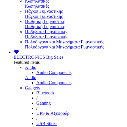
Κωπηλατικές
Κωπηλατικές
Πάγκοι Γυμναστικής
Πάγκοι Γυμναστικής
Παθητική Γυμναστική
Παθητική Γυμναστική
Ποδήλατα Γυμναστικής
Ποδήλατα Γυμναστικής
Πολυόργανα και Μηχανήματα Γυμναστικής
Πολυόργανα και Μηχανήματα Γυμναστικής
ELECTRONICS
Big Sales
Featured items
Audio
Audio Components
Audio
Audio Components
Gadgets
Bluetooth
/
Gaming
/
UPS & Αξεσουάρ
/
USB Sticks