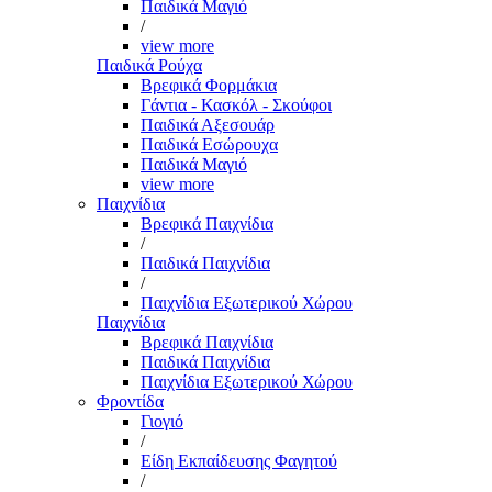
Παιδικά Μαγιό
/
view more
Παιδικά Ρούχα
Βρεφικά Φορμάκια
Γάντια - Κασκόλ - Σκούφοι
Παιδικά Αξεσουάρ
Παιδικά Εσώρουχα
Παιδικά Μαγιό
view more
Παιχνίδια
Βρεφικά Παιχνίδια
/
Παιδικά Παιχνίδια
/
Παιχνίδια Εξωτερικού Χώρου
Παιχνίδια
Βρεφικά Παιχνίδια
Παιδικά Παιχνίδια
Παιχνίδια Εξωτερικού Χώρου
Φροντίδα
Γιογιό
/
Είδη Εκπαίδευσης Φαγητού
/