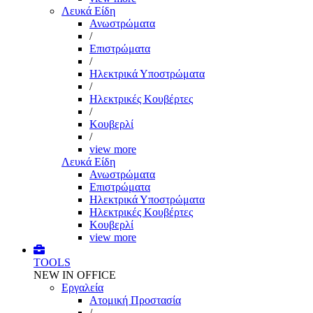
Λευκά Είδη
Ανωστρώματα
/
Επιστρώματα
/
Ηλεκτρικά Υποστρώματα
/
Ηλεκτρικές Κουβέρτες
/
Κουβερλί
/
view more
Λευκά Είδη
Ανωστρώματα
Επιστρώματα
Ηλεκτρικά Υποστρώματα
Ηλεκτρικές Κουβέρτες
Κουβερλί
view more
TOOLS
NEW IN OFFICE
Εργαλεία
Aτομική Προστασία
/