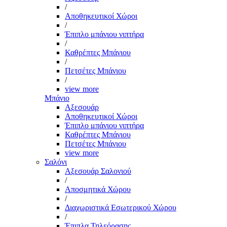
/
Αποθηκευτικοί Χώροι
/
Έπιπλο μπάνιου νιπτήρα
/
Καθρέπτες Μπάνιου
/
Πετσέτες Μπάνιου
/
view more
Μπάνιο
Αξεσουάρ
Αποθηκευτικοί Χώροι
Έπιπλο μπάνιου νιπτήρα
Καθρέπτες Μπάνιου
Πετσέτες Μπάνιου
view more
Σαλόνι
Αξεσουάρ Σαλονιού
/
Αποσμητικά Χώρου
/
Διαχωριστικά Εσωτερικού Χώρου
/
Έπιπλα Τηλεόρασης