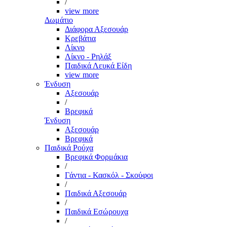
/
view more
Δωμάτιο
Διάφορα Αξεσουάρ
Κρεβάτια
Λίκνο
Λίκνο - Ρηλάξ
Παιδικά Λευκά Είδη
view more
Ένδυση
Αξεσουάρ
/
Βρεφικά
Ένδυση
Αξεσουάρ
Βρεφικά
Παιδικά Ρούχα
Βρεφικά Φορμάκια
/
Γάντια - Κασκόλ - Σκούφοι
/
Παιδικά Αξεσουάρ
/
Παιδικά Εσώρουχα
/