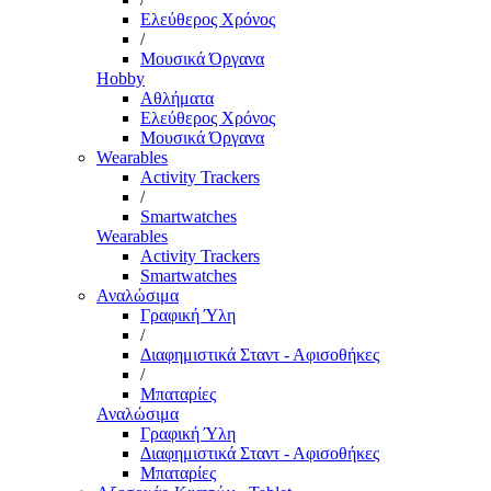
Ελεύθερος Χρόνος
/
Μουσικά Όργανα
Hobby
Αθλήματα
Ελεύθερος Χρόνος
Μουσικά Όργανα
Wearables
Activity Trackers
/
Smartwatches
Wearables
Activity Trackers
Smartwatches
Αναλώσιμα
Γραφική Ύλη
/
Διαφημιστικά Σταντ - Αφισοθήκες
/
Μπαταρίες
Αναλώσιμα
Γραφική Ύλη
Διαφημιστικά Σταντ - Αφισοθήκες
Μπαταρίες