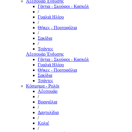
Αξεσουάρ Ένδυσης
Γάντια - Σκούφοι - Κασκόλ
/
Γυαλιά Ηλίου
/
Θήκες - Πορτοφόλια
/
Σακίδια
/
Τσάντες
Αξεσουάρ Ένδυσης
Γάντια - Σκούφοι - Κασκόλ
Γυαλιά Ηλίου
Θήκες - Πορτοφόλια
Σακίδια
Τσάντες
Κόσμημα - Ρολόι
Αξεσουάρ
/
Βραχιόλια
/
Δαχτυλίδια
/
Κολιέ
/