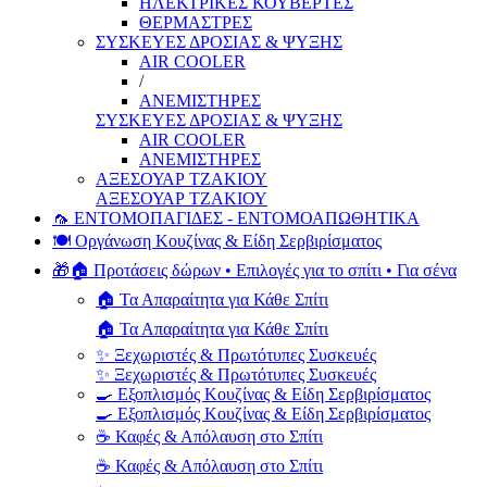
ΗΛΕΚΤΡΙΚΕΣ ΚΟΥΒΕΡΤΕΣ
ΘΕΡΜΑΣΤΡΕΣ
ΣΥΣΚΕΥΕΣ ΔΡΟΣΙΑΣ & ΨΥΞΗΣ
AIR COOLER
/
ΑΝΕΜΙΣΤΗΡΕΣ
ΣΥΣΚΕΥΕΣ ΔΡΟΣΙΑΣ & ΨΥΞΗΣ
AIR COOLER
ΑΝΕΜΙΣΤΗΡΕΣ
ΑΞΕΣΟΥΑΡ ΤΖΑΚΙΟΥ
ΑΞΕΣΟΥΑΡ ΤΖΑΚΙΟΥ
🦟 ΕΝΤΟΜΟΠΑΓΙΔΕΣ - ΕΝΤΟΜΟΑΠΩΘΗΤΙΚΑ
🍽️ Οργάνωση Κουζίνας & Είδη Σερβιρίσματος
🎁🏠 Προτάσεις δώρων • Επιλογές για το σπίτι • Για σένα
🏠 Τα Απαραίτητα για Κάθε Σπίτι
🏠 Τα Απαραίτητα για Κάθε Σπίτι
✨ Ξεχωριστές & Πρωτότυπες Συσκευές
✨ Ξεχωριστές & Πρωτότυπες Συσκευές
🍳 Εξοπλισμός Κουζίνας & Είδη Σερβιρίσματος
🍳 Εξοπλισμός Κουζίνας & Είδη Σερβιρίσματος
☕ Καφές & Απόλαυση στο Σπίτι
☕ Καφές & Απόλαυση στο Σπίτι