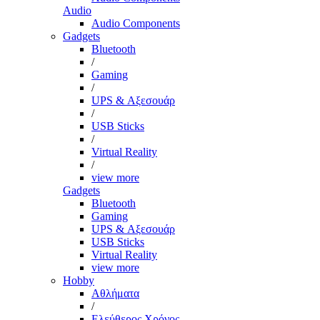
Audio
Audio Components
Gadgets
Bluetooth
/
Gaming
/
UPS & Αξεσουάρ
/
USB Sticks
/
Virtual Reality
/
view more
Gadgets
Bluetooth
Gaming
UPS & Αξεσουάρ
USB Sticks
Virtual Reality
view more
Hobby
Αθλήματα
/
Ελεύθερος Χρόνος