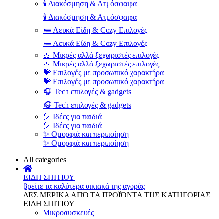
🕯️ Διακόσμηση & Ατμόσφαιρα
🕯️ Διακόσμηση & Ατμόσφαιρα
🛏️ Λευκά Είδη & Cozy Επιλογές
🛏️ Λευκά Είδη & Cozy Επιλογές
🎀 Μικρές αλλά ξεχωριστές επιλογές
🎀 Μικρές αλλά ξεχωριστές επιλογές
💝 Επιλογές με προσωπικό χαρακτήρα
💝 Επιλογές με προσωπικό χαρακτήρα
🎧 Tech επιλογές & gadgets
🎧 Tech επιλογές & gadgets
🎈 Ιδέες για παιδιά
🎈 Ιδέες για παιδιά
✨ Ομορφιά και περιποίηση
✨ Ομορφιά και περιποίηση
All categories
ΕΙΔΗ ΣΠΙΤΙΟΥ
βρείτε τα καλύτερα οικιακά της αγοράς
ΔΕΣ ΜΕΡΙΚΑ ΑΠΌ ΤΑ ΠΡΟΪΌΝΤΑ ΤΗΣ ΚΑΤΗΓΟΡΙΑΣ
ΕΙΔΗ ΣΠΙΤΙΟΥ
Μικροσυσκευές