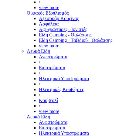
/
view more
Οικιακός Εξοπλισμός
Αξεσουάρ Κουζίνας
Ασφάλεια
Αφυγραντήρες - Ιονιστές
Είδη Camping - Θαλάσσης
Είδη Camping - Ταξιδιού - Θαλάσσης
view more
Λευκά Είδη
Ανωστρώματα
/
Επιστρώματα
/
Ηλεκτρικά Υποστρώματα
/
Ηλεκτρικές Κουβέρτες
/
Κουβερλί
/
view more
Λευκά Είδη
Ανωστρώματα
Επιστρώματα
Ηλεκτρικά Υποστρώματα