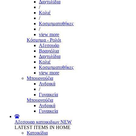
Δαχτυλίδια
/
Κολιέ
/
Κοσμηματοθήκες
/
view more
Κόσμημα - Ρολόι
Αξεσουάρ
Βραχιόλια
Δαχτυλίδια
Κολιέ
Κοσμηματοθήκες
view more
Μπουρνούζια
Ανδρικά
/
Γυναικεία
Μπουρνούζια
Ανδρικά
Γυναικεία
Αξεσουαρ κατοικιδιων
NEW
LATEST ITEMS IN HOME
Κατοικίδια