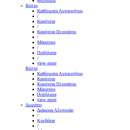
Φωτισμός
Βόλτα
Καθίσματα Αυτοκινήτου
/
Καρότσια
/
Καρότσια Περιπάτου
/
Μάρσιποι
/
Ποδήλατα
/
view more
Βόλτα
Καθίσματα Αυτοκινήτου
Καρότσια
Καρότσια Περιπάτου
Μάρσιποι
Ποδήλατα
view more
Δωμάτιο
Διάφορα Αξεσουάρ
/
Κρεβάτια
/