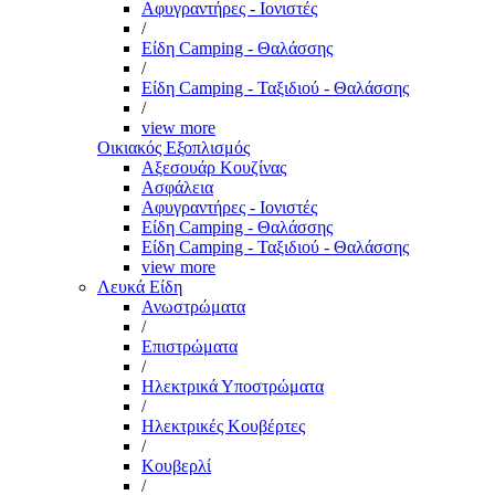
Αφυγραντήρες - Ιονιστές
/
Είδη Camping - Θαλάσσης
/
Είδη Camping - Ταξιδιού - Θαλάσσης
/
view more
Οικιακός Εξοπλισμός
Αξεσουάρ Κουζίνας
Ασφάλεια
Αφυγραντήρες - Ιονιστές
Είδη Camping - Θαλάσσης
Είδη Camping - Ταξιδιού - Θαλάσσης
view more
Λευκά Είδη
Ανωστρώματα
/
Επιστρώματα
/
Ηλεκτρικά Υποστρώματα
/
Ηλεκτρικές Κουβέρτες
/
Κουβερλί
/