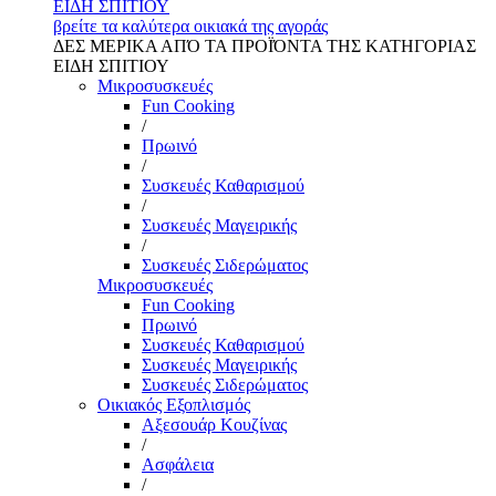
ΕΙΔΗ ΣΠΙΤΙΟΥ
βρείτε τα καλύτερα οικιακά της αγοράς
ΔΕΣ ΜΕΡΙΚΑ ΑΠΌ ΤΑ ΠΡΟΪΌΝΤΑ ΤΗΣ ΚΑΤΗΓΟΡΙΑΣ
ΕΙΔΗ ΣΠΙΤΙΟΥ
Μικροσυσκευές
Fun Cooking
/
Πρωινό
/
Συσκευές Καθαρισμού
/
Συσκευές Μαγειρικής
/
Συσκευές Σιδερώματος
Μικροσυσκευές
Fun Cooking
Πρωινό
Συσκευές Καθαρισμού
Συσκευές Μαγειρικής
Συσκευές Σιδερώματος
Οικιακός Εξοπλισμός
Αξεσουάρ Κουζίνας
/
Ασφάλεια
/