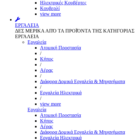
Ηλεκτρικές Κουβέρτες
Κουβερλί
view more
ΕΡΓΑΛΕΙΑ
ΔΕΣ ΜΕΡΙΚΑ ΑΠΌ ΤΑ ΠΡΟΪΌΝΤΑ ΤΗΣ ΚΑΤΗΓΟΡΙΑΣ
ΕΡΓΑΛΕΙΑ
Εργαλεία
Aτομική Προστασία
/
Kήπος
/
Αέρας
/
Διάφορα Δομικά Εργαλεία & Μηχανήματα
/
Εργαλεία Ηλεκτρικά
/
view more
Εργαλεία
Aτομική Προστασία
Kήπος
Αέρας
Διάφορα Δομικά Εργαλεία & Μηχανήματα
Εργαλεία Ηλεκτρικά