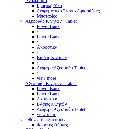
Αναλώσιμα
Γραφική Ύλη
Διαφημιστικά Σταντ - Αφισοθήκες
Μπαταρίες
Αξεσουάρ Κινητών - Tablet
Power Bank
/
Power Banks
/
Ακουστικά
/
Βάσεις Κινητών
/
Διάφορα Αξεσουάρ Tablet
/
view more
Αξεσουάρ Κινητών - Tablet
Power Bank
Power Banks
Ακουστικά
Βάσεις Κινητών
Διάφορα Αξεσουάρ Tablet
view more
Οθόνες Υπολογιστών
Φορητές Οθόνες