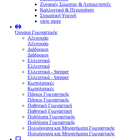
Ζυγαριές Σώματος & Λιπομετρητές
Καλλυντικά & Περιποίηση
Στοματική Υγιεινή
view more
Όργανα Γυμναστικής
Αξεσουάρ
Αξεσουάρ
Διάδρομοι
Διάδρομοι
Ελλειπτικά
Ελλειπτικά
Ελλειπτικά - Stepper
Ελλειπτικά - Stepper
Κωπηλατικές
Κωπηλατικές
Πάγκοι Γυμναστικής
Πάγκοι Γυμναστικής
Παθητική Γυμναστική
Παθητική Γυμναστική
Ποδήλατα Γυμναστικής
Ποδήλατα Γυμναστικής
Πολυόργανα και Μηχανήματα Γυμναστικής
Πολυόργανα και Μηχανήματα Γυμναστικής