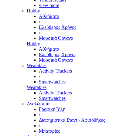
view more
Hobby
Αθλήματα
/
Ελεύθερος Χρόνος
/
Μουσικά Όργανα
Hobby
Αθλήματα
Ελεύθερος Χρόνος
Μουσικά Όργανα
Wearables
Activity Trackers
/
Smartwatches
Wearables
Activity Trackers
Smartwatches
Αναλώσιμα
Γραφική Ύλη
/
Διαφημιστικά Σταντ - Αφισοθήκες
/
Μπαταρίες