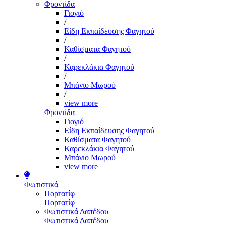
Φροντίδα
Γιογιό
/
Είδη Εκπαίδευσης Φαγητού
/
Καθίσματα Φαγητού
/
Καρεκλάκια Φαγητού
/
Μπάνιο Μωρού
/
view more
Φροντίδα
Γιογιό
Είδη Εκπαίδευσης Φαγητού
Καθίσματα Φαγητού
Καρεκλάκια Φαγητού
Μπάνιο Μωρού
view more
Φωτιστικά
Πορτατίφ
Πορτατίφ
Φωτιστικά Δαπέδου
Φωτιστικά Δαπέδου