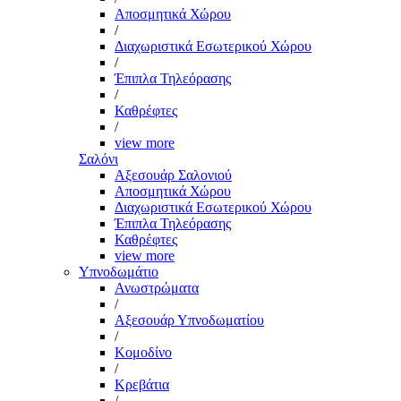
Αποσμητικά Χώρου
/
Διαχωριστικά Εσωτερικού Χώρου
/
Έπιπλα Τηλεόρασης
/
Καθρέφτες
/
view more
Σαλόνι
Αξεσουάρ Σαλονιού
Αποσμητικά Χώρου
Διαχωριστικά Εσωτερικού Χώρου
Έπιπλα Τηλεόρασης
Καθρέφτες
view more
Υπνοδωμάτιο
Ανωστρώματα
/
Αξεσουάρ Υπνοδωματίου
/
Κομοδίνο
/
Κρεβάτια
/