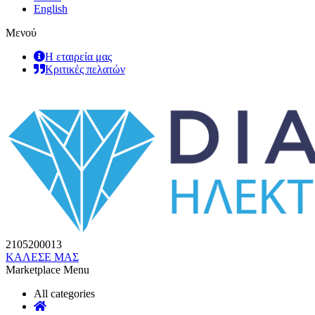
English
Μενού
Η εταιρεία μας
Κριτικές πελατών
2105200013
ΚΑΛΕΣΕ ΜΑΣ
Marketplace Menu
All categories