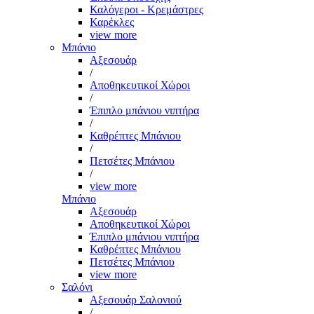
Καλόγεροι - Κρεμάστρες
Καρέκλες
view more
Μπάνιο
Αξεσουάρ
/
Αποθηκευτικοί Χώροι
/
Έπιπλο μπάνιου νιπτήρα
/
Καθρέπτες Μπάνιου
/
Πετσέτες Μπάνιου
/
view more
Μπάνιο
Αξεσουάρ
Αποθηκευτικοί Χώροι
Έπιπλο μπάνιου νιπτήρα
Καθρέπτες Μπάνιου
Πετσέτες Μπάνιου
view more
Σαλόνι
Αξεσουάρ Σαλονιού
/