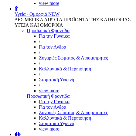
view more
Υγεία - Ομορφιά
NEW
ΔΕΣ ΜΕΡΙΚΑ ΑΠΌ ΤΑ ΠΡΟΪΌΝΤΑ ΤΗΣ ΚΑΤΗΓΟΡΙΑΣ
ΥΓΕΙΑ ΚΑΙ ΟΜΟΡΦΙΑ
Προσωπική Φροντίδα
Για την Γυναίκα
/
Για τον Άνδρα
/
Ζυγαριές Σώματος & Λιπομετρητές
/
Καλλυντικά & Περιποίηση
/
Στοματική Υγιεινή
/
view more
Προσωπική Φροντίδα
Για την Γυναίκα
Για τον Άνδρα
Ζυγαριές Σώματος & Λιπομετρητές
Καλλυντικά & Περιποίηση
Στοματική Υγιεινή
view more