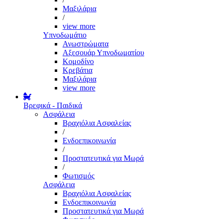
Μαξιλάρια
/
view more
Υπνοδωμάτιο
Ανωστρώματα
Αξεσουάρ Υπνοδωματίου
Κομοδίνο
Κρεβάτια
Μαξιλάρια
view more
Βρεφικά - Παιδικά
Ασφάλεια
Βραχιόλια Ασφαλείας
/
Ενδοεπικοινωνία
/
Προστατευτικά για Μωρά
/
Φωτισμός
Ασφάλεια
Βραχιόλια Ασφαλείας
Ενδοεπικοινωνία
Προστατευτικά για Μωρά