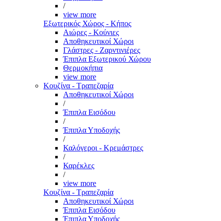
/
view more
Εξωτερικός Χώρος - Κήπος
Αιώρες - Κούνιες
Αποθηκευτικοί Χώροι
Γλάστρες - Ζαρντινιέρες
Έπιπλα Εξωτερικού Χώρου
Θερμοκήπια
view more
Κουζίνα - Τραπεζαρία
Αποθηκευτικοί Χώροι
/
Έπιπλα Εισόδου
/
Έπιπλα Υποδοχής
/
Καλόγεροι - Κρεμάστρες
/
Καρέκλες
/
view more
Κουζίνα - Τραπεζαρία
Αποθηκευτικοί Χώροι
Έπιπλα Εισόδου
Έπιπλα Υποδοχής