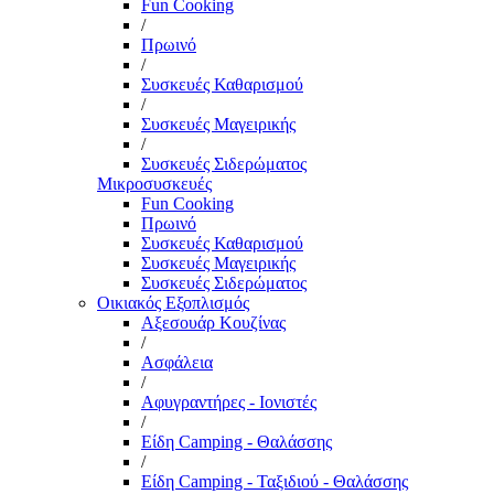
Fun Cooking
/
Πρωινό
/
Συσκευές Καθαρισμού
/
Συσκευές Μαγειρικής
/
Συσκευές Σιδερώματος
Μικροσυσκευές
Fun Cooking
Πρωινό
Συσκευές Καθαρισμού
Συσκευές Μαγειρικής
Συσκευές Σιδερώματος
Οικιακός Εξοπλισμός
Αξεσουάρ Κουζίνας
/
Ασφάλεια
/
Αφυγραντήρες - Ιονιστές
/
Είδη Camping - Θαλάσσης
/
Είδη Camping - Ταξιδιού - Θαλάσσης