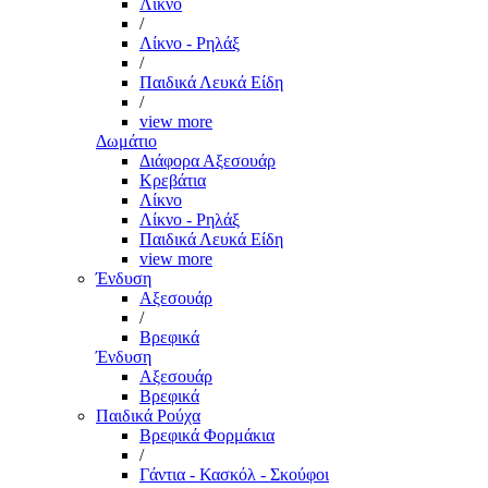
Λίκνο
/
Λίκνο - Ρηλάξ
/
Παιδικά Λευκά Είδη
/
view more
Δωμάτιο
Διάφορα Αξεσουάρ
Κρεβάτια
Λίκνο
Λίκνο - Ρηλάξ
Παιδικά Λευκά Είδη
view more
Ένδυση
Αξεσουάρ
/
Βρεφικά
Ένδυση
Αξεσουάρ
Βρεφικά
Παιδικά Ρούχα
Βρεφικά Φορμάκια
/
Γάντια - Κασκόλ - Σκούφοι