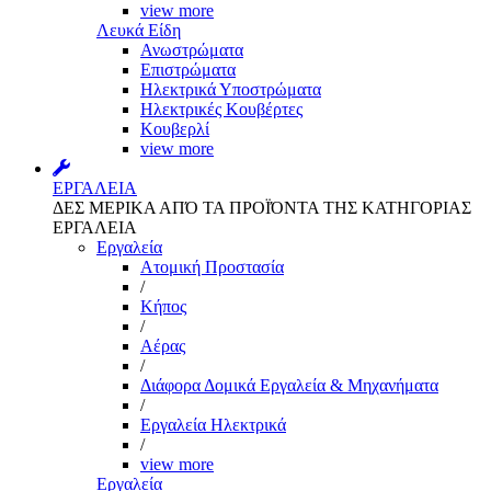
view more
Λευκά Είδη
Ανωστρώματα
Επιστρώματα
Ηλεκτρικά Υποστρώματα
Ηλεκτρικές Κουβέρτες
Κουβερλί
view more
ΕΡΓΑΛΕΙΑ
ΔΕΣ ΜΕΡΙΚΑ ΑΠΌ ΤΑ ΠΡΟΪΌΝΤΑ ΤΗΣ ΚΑΤΗΓΟΡΙΑΣ
ΕΡΓΑΛΕΙΑ
Εργαλεία
Aτομική Προστασία
/
Kήπος
/
Αέρας
/
Διάφορα Δομικά Εργαλεία & Μηχανήματα
/
Εργαλεία Ηλεκτρικά
/
view more
Εργαλεία