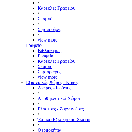
/
Καρέκλες Γραφείου
/
Σκαμπό
/
Συρταριέρες
/
view more
Γραφείο
Βιβλιοθήκες
Γραφεία
Καρέκλες Γραφείου
Σκαμπό
Συρταριέρες
view more
Εξωτερικός Χώρος - Κήπος
Αιώρες - Κούνιες
/
Αποθηκευτικοί Χώροι
/
Γλάστρες - Ζαρντινιέρες
/
Έπιπλα Εξωτερικού Χώρου
/
Θερμοκήπια