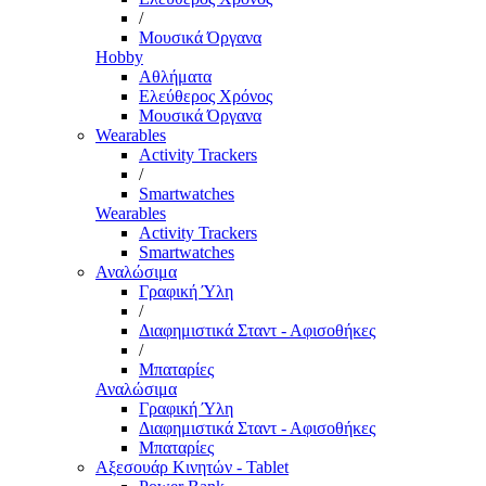
/
Μουσικά Όργανα
Hobby
Αθλήματα
Ελεύθερος Χρόνος
Μουσικά Όργανα
Wearables
Activity Trackers
/
Smartwatches
Wearables
Activity Trackers
Smartwatches
Αναλώσιμα
Γραφική Ύλη
/
Διαφημιστικά Σταντ - Αφισοθήκες
/
Μπαταρίες
Αναλώσιμα
Γραφική Ύλη
Διαφημιστικά Σταντ - Αφισοθήκες
Μπαταρίες
Αξεσουάρ Κινητών - Tablet