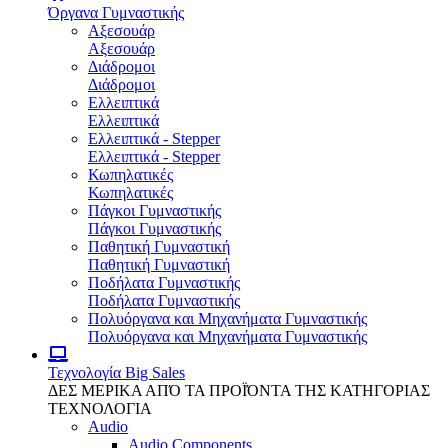
Όργανα Γυμναστικής
Αξεσουάρ
Αξεσουάρ
Διάδρομοι
Διάδρομοι
Ελλειπτικά
Ελλειπτικά
Ελλειπτικά - Stepper
Ελλειπτικά - Stepper
Κωπηλατικές
Κωπηλατικές
Πάγκοι Γυμναστικής
Πάγκοι Γυμναστικής
Παθητική Γυμναστική
Παθητική Γυμναστική
Ποδήλατα Γυμναστικής
Ποδήλατα Γυμναστικής
Πολυόργανα και Μηχανήματα Γυμναστικής
Πολυόργανα και Μηχανήματα Γυμναστικής
Τεχνολογία
Big Sales
ΔΕΣ ΜΕΡΙΚΑ ΑΠΌ ΤΑ ΠΡΟΪΌΝΤΑ ΤΗΣ ΚΑΤΗΓΟΡΙΑΣ
ΤΕΧΝΟΛΟΓΙΑ
Audio
Audio Components