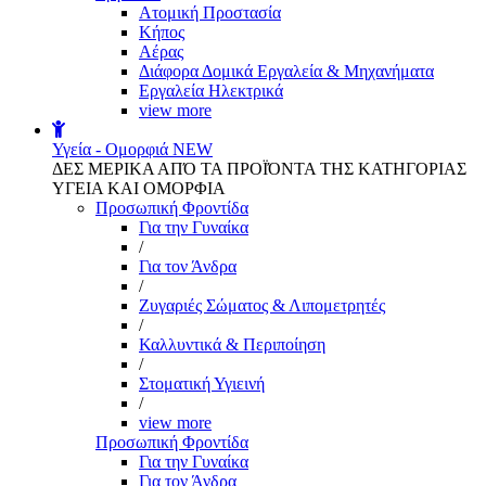
Aτομική Προστασία
Kήπος
Αέρας
Διάφορα Δομικά Εργαλεία & Μηχανήματα
Εργαλεία Ηλεκτρικά
view more
Υγεία - Ομορφιά
NEW
ΔΕΣ ΜΕΡΙΚΑ ΑΠΌ ΤΑ ΠΡΟΪΌΝΤΑ ΤΗΣ ΚΑΤΗΓΟΡΙΑΣ
ΥΓΕΙΑ ΚΑΙ ΟΜΟΡΦΙΑ
Προσωπική Φροντίδα
Για την Γυναίκα
/
Για τον Άνδρα
/
Ζυγαριές Σώματος & Λιπομετρητές
/
Καλλυντικά & Περιποίηση
/
Στοματική Υγιεινή
/
view more
Προσωπική Φροντίδα
Για την Γυναίκα
Για τον Άνδρα