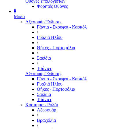
Οθόνες Υπολογιστών
Φορητές Οθόνες
Μόδα
Αξεσουάρ Ένδυσης
Γάντια - Σκούφοι - Κασκόλ
/
Γυαλιά Ηλίου
/
Θήκες - Πορτοφόλια
/
Σακίδια
/
Τσάντες
Αξεσουάρ Ένδυσης
Γάντια - Σκούφοι - Κασκόλ
Γυαλιά Ηλίου
Θήκες - Πορτοφόλια
Σακίδια
Τσάντες
Κόσμημα - Ρολόι
Αξεσουάρ
/
Βραχιόλια
/