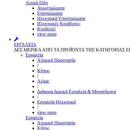
Λευκά Είδη
Ανωστρώματα
Επιστρώματα
Ηλεκτρικά Υποστρώματα
Ηλεκτρικές Κουβέρτες
Κουβερλί
view more
ΕΡΓΑΛΕΙΑ
ΔΕΣ ΜΕΡΙΚΑ ΑΠΌ ΤΑ ΠΡΟΪΌΝΤΑ ΤΗΣ ΚΑΤΗΓΟΡΙΑΣ Ε
Εργαλεία
Aτομική Προστασία
/
Kήπος
/
Αέρας
/
Διάφορα Δομικά Εργαλεία & Μηχανήματα
/
Εργαλεία Ηλεκτρικά
/
view more
Εργαλεία
Aτομική Προστασία
Kήπος