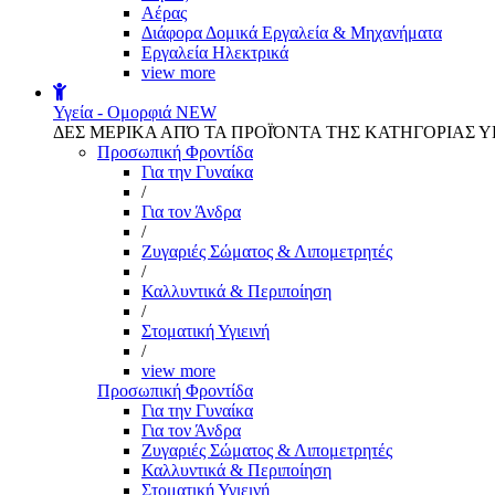
Αέρας
Διάφορα Δομικά Εργαλεία & Μηχανήματα
Εργαλεία Ηλεκτρικά
view more
Υγεία - Ομορφιά
NEW
ΔΕΣ ΜΕΡΙΚΑ ΑΠΌ ΤΑ ΠΡΟΪΌΝΤΑ ΤΗΣ ΚΑΤΗΓΟΡΙΑΣ Υ
Προσωπική Φροντίδα
Για την Γυναίκα
/
Για τον Άνδρα
/
Ζυγαριές Σώματος & Λιπομετρητές
/
Καλλυντικά & Περιποίηση
/
Στοματική Υγιεινή
/
view more
Προσωπική Φροντίδα
Για την Γυναίκα
Για τον Άνδρα
Ζυγαριές Σώματος & Λιπομετρητές
Καλλυντικά & Περιποίηση
Στοματική Υγιεινή