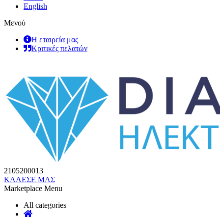
English
Μενού
Η εταιρεία μας
Κριτικές πελατών
2105200013
ΚΑΛΕΣΕ ΜΑΣ
Marketplace Menu
All categories