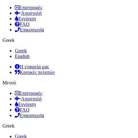
Επιστροφές
Αποστολή
Εγγύηση
FAQ
Επικοινωνία
Greek
Greek
English
Η εταιρεία μας
Κριτικές πελατών
Μενού
Επιστροφές
Αποστολή
Εγγύηση
FAQ
Επικοινωνία
Greek
Greek