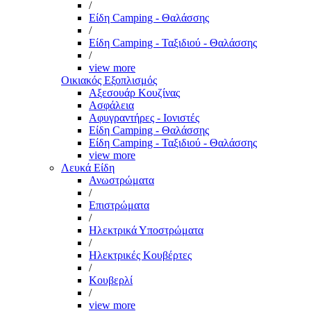
/
Είδη Camping - Θαλάσσης
/
Είδη Camping - Ταξιδιού - Θαλάσσης
/
view more
Οικιακός Εξοπλισμός
Αξεσουάρ Κουζίνας
Ασφάλεια
Αφυγραντήρες - Ιονιστές
Είδη Camping - Θαλάσσης
Είδη Camping - Ταξιδιού - Θαλάσσης
view more
Λευκά Είδη
Ανωστρώματα
/
Επιστρώματα
/
Ηλεκτρικά Υποστρώματα
/
Ηλεκτρικές Κουβέρτες
/
Κουβερλί
/
view more