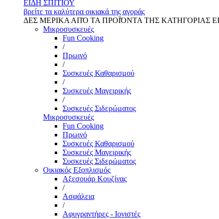
ΕΙΔΗ ΣΠΙΤΙΟΥ
βρείτε τα καλύτερα οικιακά της αγοράς
ΔΕΣ ΜΕΡΙΚΑ ΑΠΌ ΤΑ ΠΡΟΪΌΝΤΑ ΤΗΣ ΚΑΤΗΓΟΡΙΑΣ Ε
Μικροσυσκευές
Fun Cooking
/
Πρωινό
/
Συσκευές Καθαρισμού
/
Συσκευές Μαγειρικής
/
Συσκευές Σιδερώματος
Μικροσυσκευές
Fun Cooking
Πρωινό
Συσκευές Καθαρισμού
Συσκευές Μαγειρικής
Συσκευές Σιδερώματος
Οικιακός Εξοπλισμός
Αξεσουάρ Κουζίνας
/
Ασφάλεια
/
Αφυγραντήρες - Ιονιστές