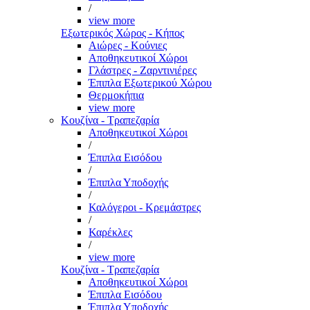
/
view more
Εξωτερικός Χώρος - Κήπος
Αιώρες - Κούνιες
Αποθηκευτικοί Χώροι
Γλάστρες - Ζαρντινιέρες
Έπιπλα Εξωτερικού Χώρου
Θερμοκήπια
view more
Κουζίνα - Τραπεζαρία
Αποθηκευτικοί Χώροι
/
Έπιπλα Εισόδου
/
Έπιπλα Υποδοχής
/
Καλόγεροι - Κρεμάστρες
/
Καρέκλες
/
view more
Κουζίνα - Τραπεζαρία
Αποθηκευτικοί Χώροι
Έπιπλα Εισόδου
Έπιπλα Υποδοχής