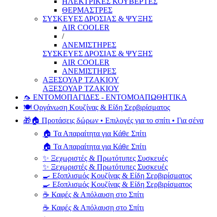
ΗΛΕΚΤΡΙΚΕΣ ΚΟΥΒΕΡΤΕΣ
ΘΕΡΜΑΣΤΡΕΣ
ΣΥΣΚΕΥΕΣ ΔΡΟΣΙΑΣ & ΨΥΞΗΣ
AIR COOLER
/
ΑΝΕΜΙΣΤΗΡΕΣ
ΣΥΣΚΕΥΕΣ ΔΡΟΣΙΑΣ & ΨΥΞΗΣ
AIR COOLER
ΑΝΕΜΙΣΤΗΡΕΣ
ΑΞΕΣΟΥΑΡ ΤΖΑΚΙΟΥ
ΑΞΕΣΟΥΑΡ ΤΖΑΚΙΟΥ
🦟 ΕΝΤΟΜΟΠΑΓΙΔΕΣ - ΕΝΤΟΜΟΑΠΩΘΗΤΙΚΑ
🍽️ Οργάνωση Κουζίνας & Είδη Σερβιρίσματος
🎁🏠 Προτάσεις δώρων • Επιλογές για το σπίτι • Για σένα
🏠 Τα Απαραίτητα για Κάθε Σπίτι
🏠 Τα Απαραίτητα για Κάθε Σπίτι
✨ Ξεχωριστές & Πρωτότυπες Συσκευές
✨ Ξεχωριστές & Πρωτότυπες Συσκευές
🍳 Εξοπλισμός Κουζίνας & Είδη Σερβιρίσματος
🍳 Εξοπλισμός Κουζίνας & Είδη Σερβιρίσματος
☕ Καφές & Απόλαυση στο Σπίτι
☕ Καφές & Απόλαυση στο Σπίτι