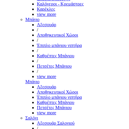
Καλόγεροι - Κρεμάστρες
Καρέκλες
view more
Μπάνιο
Αξεσουάρ
/
Αποθηκευτικοί Χώροι
/
Έπιπλο μπάνιου νιπτήρα
/
Καθρέπτες Μπάνιου
/
Πετσέτες Μπάνιου
/
view more
Μπάνιο
Αξεσουάρ
Αποθηκευτικοί Χώροι
Έπιπλο μπάνιου νιπτήρα
Καθρέπτες Μπάνιου
Πετσέτες Μπάνιου
view more
Σαλόνι
Αξεσουάρ Σαλονιού
/