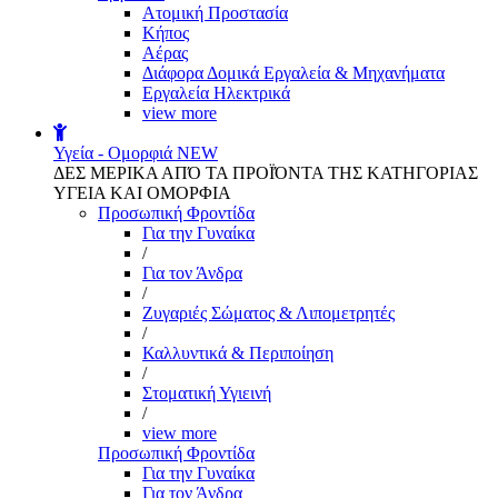
Aτομική Προστασία
Kήπος
Αέρας
Διάφορα Δομικά Εργαλεία & Μηχανήματα
Εργαλεία Ηλεκτρικά
view more
Υγεία - Ομορφιά
NEW
ΔΕΣ ΜΕΡΙΚΑ ΑΠΌ ΤΑ ΠΡΟΪΌΝΤΑ ΤΗΣ ΚΑΤΗΓΟΡΙΑΣ
ΥΓΕΙΑ ΚΑΙ ΟΜΟΡΦΙΑ
Προσωπική Φροντίδα
Για την Γυναίκα
/
Για τον Άνδρα
/
Ζυγαριές Σώματος & Λιπομετρητές
/
Καλλυντικά & Περιποίηση
/
Στοματική Υγιεινή
/
view more
Προσωπική Φροντίδα
Για την Γυναίκα
Για τον Άνδρα