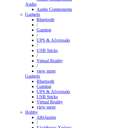
Audio
Audio Components
Gadgets
Bluetooth
/
Gaming
/
UPS & Αξεσουάρ
/
USB Sticks
/
Virtual Reality
/
view more
Gadgets
Bluetooth
Gaming
UPS & Αξεσουάρ
USB Sticks
Virtual Reality
view more
Hobby
Αθλήματα
/
Ελεύθερος Χρόνος