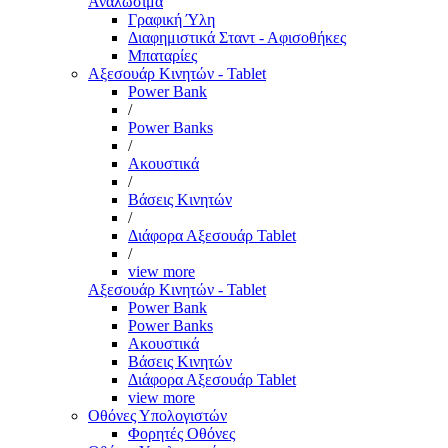
Αναλώσιμα
Γραφική Ύλη
Διαφημιστικά Σταντ - Αφισοθήκες
Μπαταρίες
Αξεσουάρ Κινητών - Tablet
Power Bank
/
Power Banks
/
Ακουστικά
/
Βάσεις Κινητών
/
Διάφορα Αξεσουάρ Tablet
/
view more
Αξεσουάρ Κινητών - Tablet
Power Bank
Power Banks
Ακουστικά
Βάσεις Κινητών
Διάφορα Αξεσουάρ Tablet
view more
Οθόνες Υπολογιστών
Φορητές Οθόνες