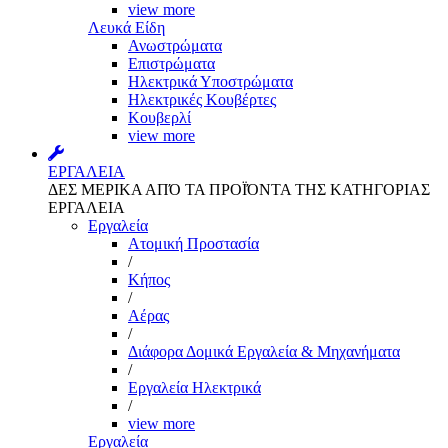
view more
Λευκά Είδη
Ανωστρώματα
Επιστρώματα
Ηλεκτρικά Υποστρώματα
Ηλεκτρικές Κουβέρτες
Κουβερλί
view more
ΕΡΓΑΛΕΙΑ
ΔΕΣ ΜΕΡΙΚΑ ΑΠΌ ΤΑ ΠΡΟΪΌΝΤΑ ΤΗΣ ΚΑΤΗΓΟΡΙΑΣ
ΕΡΓΑΛΕΙΑ
Εργαλεία
Aτομική Προστασία
/
Kήπος
/
Αέρας
/
Διάφορα Δομικά Εργαλεία & Μηχανήματα
/
Εργαλεία Ηλεκτρικά
/
view more
Εργαλεία