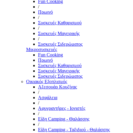
Fun Cooking
/
Πρωινό
/
Συσκευές Καθαρισμού
/
Συσκευές Μαγειρικής
/
Συσκευές Σιδερώματος
Μικροσυσκευές
Fun Cooking
Πρωινό
Συσκευές Καθαρισμού
Συσκευές Μαγειρικής
Συσκευές Σιδερώματος
Οικιακός Εξοπλισμός
Αξεσουάρ Κουζίνας
/
Ασφάλεια
/
Αφυγραντήρες - Ιονιστές
/
Είδη Camping - Θαλάσσης
/
Είδη Camping - Ταξιδιού - Θαλάσσης