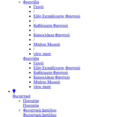
Φροντίδα
Γιογιό
/
Είδη Εκπαίδευσης Φαγητού
/
Καθίσματα Φαγητού
/
Καρεκλάκια Φαγητού
/
Μπάνιο Μωρού
/
view more
Φροντίδα
Γιογιό
Είδη Εκπαίδευσης Φαγητού
Καθίσματα Φαγητού
Καρεκλάκια Φαγητού
Μπάνιο Μωρού
view more
Φωτιστικά
Πορτατίφ
Πορτατίφ
Φωτιστικά Δαπέδου
Φωτιστικά Δαπέδου