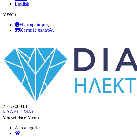
English
Μενού
Η εταιρεία μας
Κριτικές πελατών
2105200013
ΚΑΛΕΣΕ ΜΑΣ
Marketplace Menu
All categories