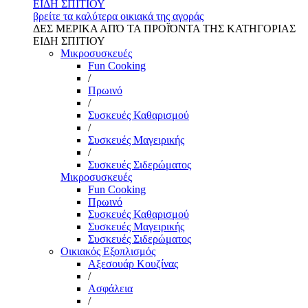
ΕΙΔΗ ΣΠΙΤΙΟΥ
βρείτε τα καλύτερα οικιακά της αγοράς
ΔΕΣ ΜΕΡΙΚΑ ΑΠΌ ΤΑ ΠΡΟΪΌΝΤΑ ΤΗΣ ΚΑΤΗΓΟΡΙΑΣ
ΕΙΔΗ ΣΠΙΤΙΟΥ
Μικροσυσκευές
Fun Cooking
/
Πρωινό
/
Συσκευές Καθαρισμού
/
Συσκευές Μαγειρικής
/
Συσκευές Σιδερώματος
Μικροσυσκευές
Fun Cooking
Πρωινό
Συσκευές Καθαρισμού
Συσκευές Μαγειρικής
Συσκευές Σιδερώματος
Οικιακός Εξοπλισμός
Αξεσουάρ Κουζίνας
/
Ασφάλεια
/