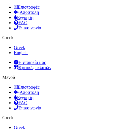
Επιστροφές
Αποστολή
Εγγύηση
FAQ
Επικοινωνία
Greek
Greek
English
Η εταιρεία μας
Κριτικές πελατών
Μενού
Επιστροφές
Αποστολή
Εγγύηση
FAQ
Επικοινωνία
Greek
Greek