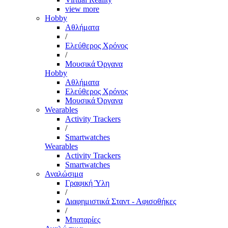
view more
Hobby
Αθλήματα
/
Ελεύθερος Χρόνος
/
Μουσικά Όργανα
Hobby
Αθλήματα
Ελεύθερος Χρόνος
Μουσικά Όργανα
Wearables
Activity Trackers
/
Smartwatches
Wearables
Activity Trackers
Smartwatches
Αναλώσιμα
Γραφική Ύλη
/
Διαφημιστικά Σταντ - Αφισοθήκες
/
Μπαταρίες