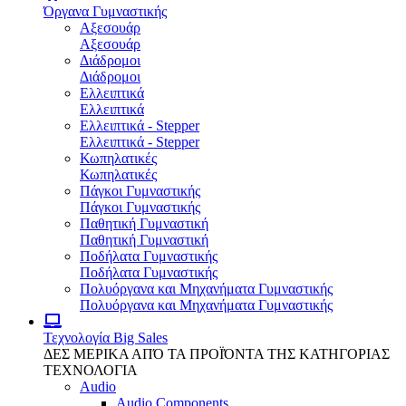
Όργανα Γυμναστικής
Αξεσουάρ
Αξεσουάρ
Διάδρομοι
Διάδρομοι
Ελλειπτικά
Ελλειπτικά
Ελλειπτικά - Stepper
Ελλειπτικά - Stepper
Κωπηλατικές
Κωπηλατικές
Πάγκοι Γυμναστικής
Πάγκοι Γυμναστικής
Παθητική Γυμναστική
Παθητική Γυμναστική
Ποδήλατα Γυμναστικής
Ποδήλατα Γυμναστικής
Πολυόργανα και Μηχανήματα Γυμναστικής
Πολυόργανα και Μηχανήματα Γυμναστικής
Τεχνολογία
Big Sales
ΔΕΣ ΜΕΡΙΚΑ ΑΠΌ ΤΑ ΠΡΟΪΌΝΤΑ ΤΗΣ ΚΑΤΗΓΟΡΙΑΣ
ΤΕΧΝΟΛΟΓΙΑ
Audio
Audio Components