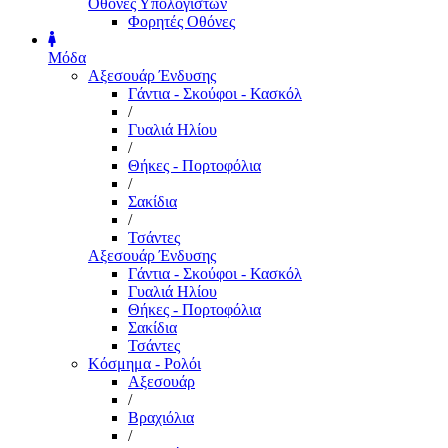
Οθόνες Υπολογιστών
Φορητές Οθόνες
Μόδα
Αξεσουάρ Ένδυσης
Γάντια - Σκούφοι - Κασκόλ
/
Γυαλιά Ηλίου
/
Θήκες - Πορτοφόλια
/
Σακίδια
/
Τσάντες
Αξεσουάρ Ένδυσης
Γάντια - Σκούφοι - Κασκόλ
Γυαλιά Ηλίου
Θήκες - Πορτοφόλια
Σακίδια
Τσάντες
Κόσμημα - Ρολόι
Αξεσουάρ
/
Βραχιόλια
/