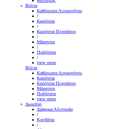
Φωτισμός
Βόλτα
Καθίσματα Αυτοκινήτου
/
Καρότσια
/
Καρότσια Περιπάτου
/
Μάρσιποι
/
Ποδήλατα
/
view more
Βόλτα
Καθίσματα Αυτοκινήτου
Καρότσια
Καρότσια Περιπάτου
Μάρσιποι
Ποδήλατα
view more
Δωμάτιο
Διάφορα Αξεσουάρ
/
Κρεβάτια
/