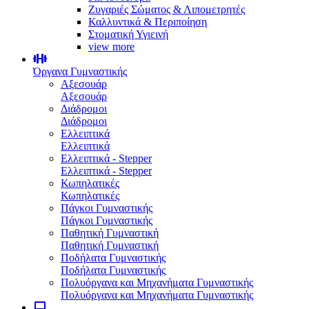
Ζυγαριές Σώματος & Λιπομετρητές
Καλλυντικά & Περιποίηση
Στοματική Υγιεινή
view more
Όργανα Γυμναστικής
Αξεσουάρ
Αξεσουάρ
Διάδρομοι
Διάδρομοι
Ελλειπτικά
Ελλειπτικά
Ελλειπτικά - Stepper
Ελλειπτικά - Stepper
Κωπηλατικές
Κωπηλατικές
Πάγκοι Γυμναστικής
Πάγκοι Γυμναστικής
Παθητική Γυμναστική
Παθητική Γυμναστική
Ποδήλατα Γυμναστικής
Ποδήλατα Γυμναστικής
Πολυόργανα και Μηχανήματα Γυμναστικής
Πολυόργανα και Μηχανήματα Γυμναστικής