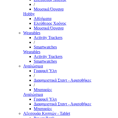
/
Μουσικά Όργανα
Hobby
Αθλήματα
Ελεύθερος Χρόνος
Μουσικά Όργανα
Wearables
Activity Trackers
/
Smartwatches
Wearables
Activity Trackers
Smartwatches
Αναλώσιμα
Γραφική Ύλη
/
Διαφημιστικά Σταντ - Αφισοθήκες
/
Μπαταρίες
Αναλώσιμα
Γραφική Ύλη
Διαφημιστικά Σταντ - Αφισοθήκες
Μπαταρίες
Αξεσουάρ Κινητών - Tablet