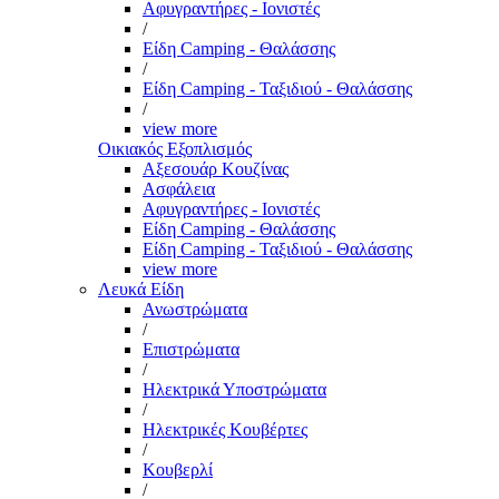
Αφυγραντήρες - Ιονιστές
/
Είδη Camping - Θαλάσσης
/
Είδη Camping - Ταξιδιού - Θαλάσσης
/
view more
Οικιακός Εξοπλισμός
Αξεσουάρ Κουζίνας
Ασφάλεια
Αφυγραντήρες - Ιονιστές
Είδη Camping - Θαλάσσης
Είδη Camping - Ταξιδιού - Θαλάσσης
view more
Λευκά Είδη
Ανωστρώματα
/
Επιστρώματα
/
Ηλεκτρικά Υποστρώματα
/
Ηλεκτρικές Κουβέρτες
/
Κουβερλί
/