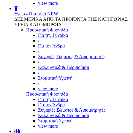
view more
Υγεία - Ομορφιά
NEW
ΔΕΣ ΜΕΡΙΚΑ ΑΠΌ ΤΑ ΠΡΟΪΌΝΤΑ ΤΗΣ ΚΑΤΗΓΟΡΙΑΣ
ΥΓΕΙΑ ΚΑΙ ΟΜΟΡΦΙΑ
Προσωπική Φροντίδα
Για την Γυναίκα
/
Για τον Άνδρα
/
Ζυγαριές Σώματος & Λιπομετρητές
/
Καλλυντικά & Περιποίηση
/
Στοματική Υγιεινή
/
view more
Προσωπική Φροντίδα
Για την Γυναίκα
Για τον Άνδρα
Ζυγαριές Σώματος & Λιπομετρητές
Καλλυντικά & Περιποίηση
Στοματική Υγιεινή
view more