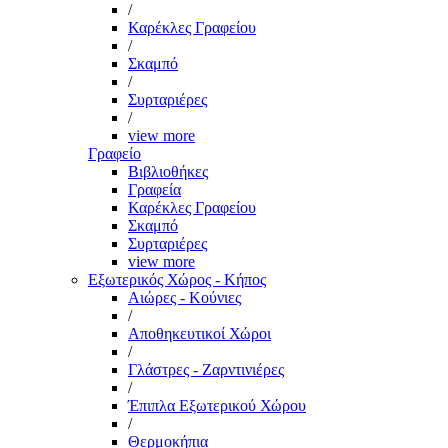
/
Καρέκλες Γραφείου
/
Σκαμπό
/
Συρταριέρες
/
view more
Γραφείο
Βιβλιοθήκες
Γραφεία
Καρέκλες Γραφείου
Σκαμπό
Συρταριέρες
view more
Εξωτερικός Χώρος - Κήπος
Αιώρες - Κούνιες
/
Αποθηκευτικοί Χώροι
/
Γλάστρες - Ζαρντινιέρες
/
Έπιπλα Εξωτερικού Χώρου
/
Θερμοκήπια