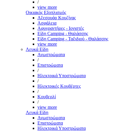
/
view more
Οικιακός Εξοπλισμός
Αξεσουάρ Κουζίνας
Ασφάλεια
Αφυγραντήρες - Ιονιστές
Είδη Camping - Θαλάσσης
Είδη Camping - Ταξιδιού - Θαλάσσης
view more
Λευκά Είδη
Ανωστρώματα
/
Επιστρώματα
/
Ηλεκτρικά Υποστρώματα
/
Ηλεκτρικές Κουβέρτες
/
Κουβερλί
/
view more
Λευκά Είδη
Ανωστρώματα
Επιστρώματα
Ηλεκτρικά Υποστρώματα