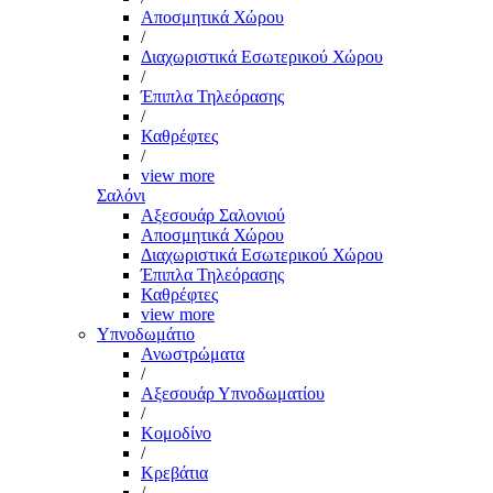
Αποσμητικά Χώρου
/
Διαχωριστικά Εσωτερικού Χώρου
/
Έπιπλα Τηλεόρασης
/
Καθρέφτες
/
view more
Σαλόνι
Αξεσουάρ Σαλονιού
Αποσμητικά Χώρου
Διαχωριστικά Εσωτερικού Χώρου
Έπιπλα Τηλεόρασης
Καθρέφτες
view more
Υπνοδωμάτιο
Ανωστρώματα
/
Αξεσουάρ Υπνοδωματίου
/
Κομοδίνο
/
Κρεβάτια
/