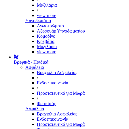
Μαξιλάρια
/
view more
Υπνοδωμάτιο
Ανωστρώματα
Αξεσουάρ Υπνοδωματίου
Κομοδίνο
Κρεβάτια
Μαξιλάρια
view more
Βρεφικά - Παιδικά
Ασφάλεια
Βραχιόλια Ασφαλείας
/
Ενδοεπικοινωνία
/
Προστατευτικά για Μωρά
/
Φωτισμός
Ασφάλεια
Βραχιόλια Ασφαλείας
Ενδοεπικοινωνία
Προστατευτικά για Μωρά