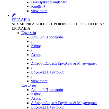
Ηλεκτρικές Κουβέρτες
Κουβερλί
view more
ΕΡΓΑΛΕΙΑ
ΔΕΣ ΜΕΡΙΚΑ ΑΠΌ ΤΑ ΠΡΟΪΌΝΤΑ ΤΗΣ ΚΑΤΗΓΟΡΙΑΣ
ΕΡΓΑΛΕΙΑ
Εργαλεία
Aτομική Προστασία
/
Kήπος
/
Αέρας
/
Διάφορα Δομικά Εργαλεία & Μηχανήματα
/
Εργαλεία Ηλεκτρικά
/
view more
Εργαλεία
Aτομική Προστασία
Kήπος
Αέρας
Διάφορα Δομικά Εργαλεία & Μηχανήματα
Εργαλεία Ηλεκτρικά