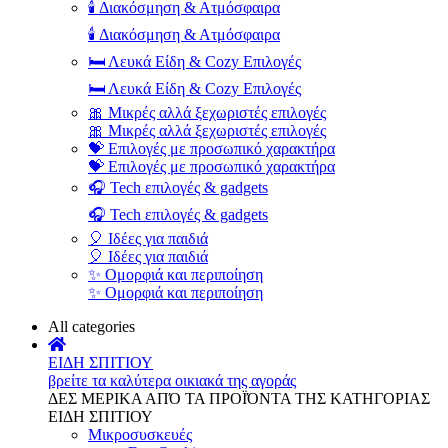
🕯️ Διακόσμηση & Ατμόσφαιρα
🕯️ Διακόσμηση & Ατμόσφαιρα
🛏️ Λευκά Είδη & Cozy Επιλογές
🛏️ Λευκά Είδη & Cozy Επιλογές
🎀 Μικρές αλλά ξεχωριστές επιλογές
🎀 Μικρές αλλά ξεχωριστές επιλογές
💝 Επιλογές με προσωπικό χαρακτήρα
💝 Επιλογές με προσωπικό χαρακτήρα
🎧 Tech επιλογές & gadgets
🎧 Tech επιλογές & gadgets
🎈 Ιδέες για παιδιά
🎈 Ιδέες για παιδιά
✨ Ομορφιά και περιποίηση
✨ Ομορφιά και περιποίηση
All categories
ΕΙΔΗ ΣΠΙΤΙΟΥ
βρείτε τα καλύτερα οικιακά της αγοράς
ΔΕΣ ΜΕΡΙΚΑ ΑΠΌ ΤΑ ΠΡΟΪΌΝΤΑ ΤΗΣ ΚΑΤΗΓΟΡΙΑΣ
ΕΙΔΗ ΣΠΙΤΙΟΥ
Μικροσυσκευές