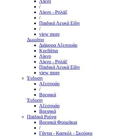
Λίκνο
/
Λίκνο - Ρηλάξ
/
Παιδικά Λευκά Είδη
/
view more
Δωμάτιο
Διάφορα Αξεσουάρ
Κρεβάτια
Λίκνο
Λίκνο - Ρηλάξ
Παιδικά Λευκά Είδη
view more
Ένδυση
Αξεσουάρ
/
Βρεφικά
Ένδυση
Αξεσουάρ
Βρεφικά
Παιδικά Ρούχα
Βρεφικά Φορμάκια
/
Γάντια - Κασκόλ - Σκούφοι