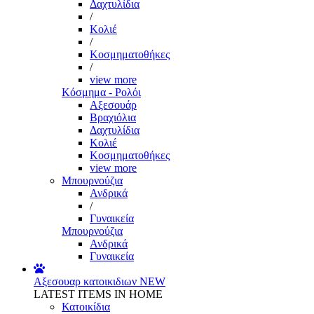
Δαχτυλίδια
/
Κολιέ
/
Κοσμηματοθήκες
/
view more
Κόσμημα - Ρολόι
Αξεσουάρ
Βραχιόλια
Δαχτυλίδια
Κολιέ
Κοσμηματοθήκες
view more
Μπουρνούζια
Ανδρικά
/
Γυναικεία
Μπουρνούζια
Ανδρικά
Γυναικεία
Αξεσουαρ κατοικιδιων
NEW
LATEST ITEMS IN HOME
Κατοικίδια